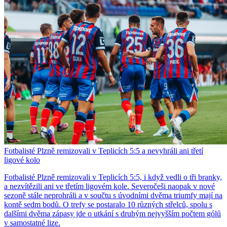
Fotbalisté Plzně remizovali v Teplicích 5:5 a nevyhráli ani třetí
ligové kolo
Fotbalisté Plzně remizovali v Teplicích 5:5, i když vedli o tři branky,
a nezvítězili ani ve třetím ligovém kole. Severočeši naopak v nové
sezoně stále neprohráli a v součtu s úvodními dvěma triumfy mají na
kontě sedm bodů. O trefy se postaralo 10 různých střelců, spolu s
dalšími dvěma zápasy jde o utkání s druhým nejvyšším počtem gólů
v samostatné lize.