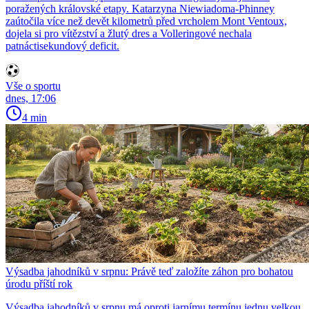
poražených královské etapy. Katarzyna Niewiadoma-Phinney
zaútočila více než devět kilometrů před vrcholem Mont Ventoux,
dojela si pro vítězství a žlutý dres a Volleringové nechala
patnáctisekundový deficit.
Vše o sportu
dnes, 17:06
4 min
Výsadba jahodníků v srpnu: Právě teď založíte záhon pro bohatou
úrodu příští rok
Výsadba jahodníků v srpnu má oproti jarnímu termínu jednu velkou