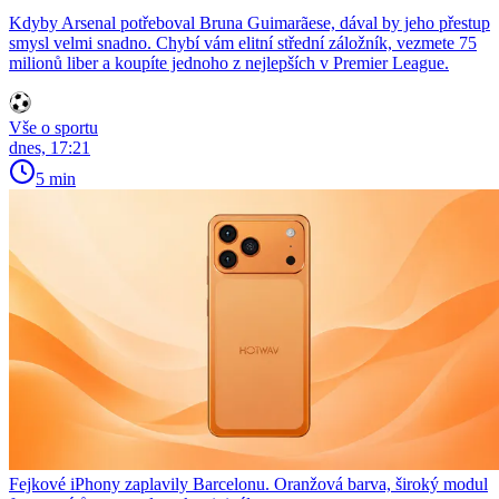
Kdyby Arsenal potřeboval Bruna Guimarãese, dával by jeho přestup
smysl velmi snadno. Chybí vám elitní střední záložník, vezmete 75
milionů liber a koupíte jednoho z nejlepších v Premier League.
Vše o sportu
dnes, 17:21
5 min
Fejkové iPhony zaplavily Barcelonu. Oranžová barva, široký modul