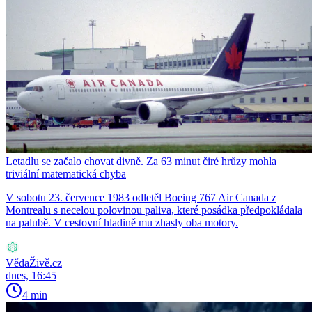
Letadlu se začalo chovat divně. Za 63 minut čiré hrůzy mohla
triviální matematická chyba
V sobotu 23. července 1983 odletěl Boeing 767 Air Canada z
Montrealu s necelou polovinou paliva, které posádka předpokládala
na palubě. V cestovní hladině mu zhasly oba motory.
VědaŽivě.cz
dnes, 16:45
4 min