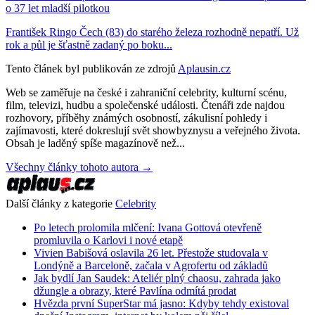
o 37 let mladší pilotkou
František Ringo Čech (83) do starého železa rozhodně nepatří. Už
rok a půl je šťastně zadaný po boku...
Tento článek byl publikován ze zdrojů
Aplausin.cz
Web se zaměřuje na české i zahraniční celebrity, kulturní scénu,
film, televizi, hudbu a společenské události. Čtenáři zde najdou
rozhovory, příběhy známých osobností, zákulisní pohledy i
zajímavosti, které dokreslují svět showbyznysu a veřejného života.
Obsah je laděný spíše magazínově než...
Všechny články tohoto autora →
Další články z kategorie
Celebrity
Po letech prolomila mlčení: Ivana Gottová otevřeně
promluvila o Karlovi i nové etapě
Vivien Babišová oslavila 26 let. Přestože studovala v
Londýně a Barceloně, začala v Agrofertu od základů
Jak bydlí Jan Saudek: Ateliér plný chaosu, zahrada jako
džungle a obrazy, které Pavlína odmítá prodat
Hvězda první SuperStar má jasno: Kdyby tehdy existoval