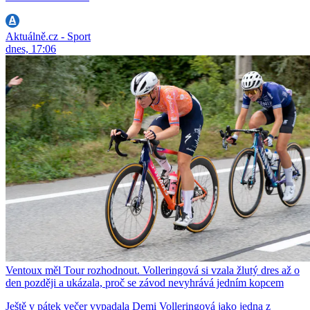
Aktuálně.cz - Sport
dnes, 17:06
Ventoux měl Tour rozhodnout. Volleringová si vzala žlutý dres až o
den později a ukázala, proč se závod nevyhrává jedním kopcem
Ještě v pátek večer vypadala Demi Volleringová jako jedna z