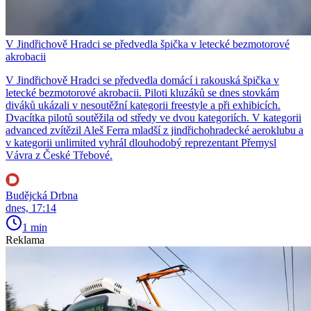
V Jindřichově Hradci se předvedla špička v letecké bezmotorové
akrobacii
V Jindřichově Hradci se předvedla domácí i rakouská špička v
letecké bezmotorové akrobacii. Piloti kluzáků se dnes stovkám
diváků ukázali v nesoutěžní kategorii freestyle a při exhibicích.
Dvacítka pilotů soutěžila od středy ve dvou kategoriích. V kategorii
advanced zvítězil Aleš Ferra mladší z jindřichohradecké aeroklubu a
v kategorii unlimited vyhrál dlouhodobý reprezentant Přemysl
Vávra z České Třebové.
Budějcká Drbna
dnes, 17:14
1 min
Reklama