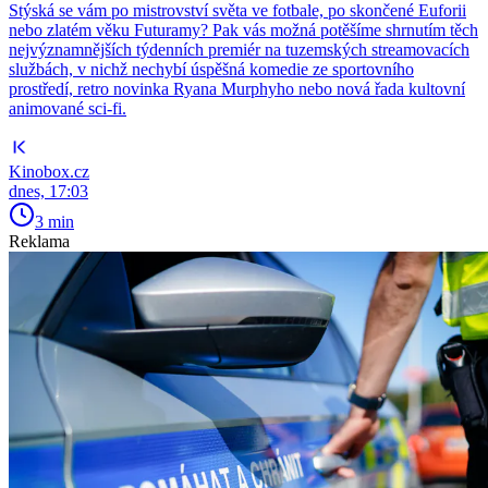
Stýská se vám po mistrovství světa ve fotbale, po skončené Euforii
nebo zlatém věku Futuramy? Pak vás možná potěšíme shrnutím těch
nejvýznamnějších týdenních premiér na tuzemských streamovacích
službách, v nichž nechybí úspěšná komedie ze sportovního
prostředí, retro novinka Ryana Murphyho nebo nová řada kultovní
animované sci-fi.
Kinobox.cz
dnes, 17:03
3 min
Reklama