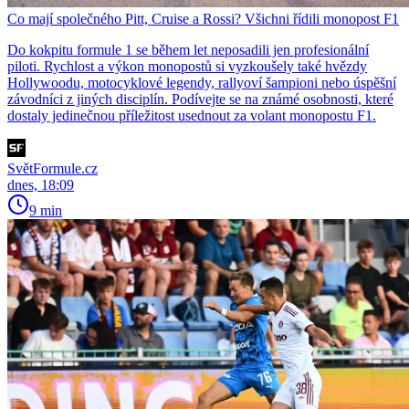
Co mají společného Pitt, Cruise a Rossi? Všichni řídili monopost F1
Do kokpitu formule 1 se během let neposadili jen profesionální
piloti. Rychlost a výkon monopostů si vyzkoušely také hvězdy
Hollywoodu, motocyklové legendy, rallyoví šampioni nebo úspěšní
závodníci z jiných disciplín. Podívejte se na známé osobnosti, které
dostaly jedinečnou příležitost usednout za volant monopostu F1.
SvětFormule.cz
dnes, 18:09
9 min