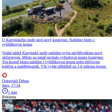
U Karvinského moře stojí nový kontejner. Nabídne bistro i
vyhlídkovou terasu
Vodní nádrž Karvinské moře nabídne svým návštěvníkům nové
občerstvení. Město na místě nechalo vybudovat gastro kontejner.
Ten kromě bistra nabídne i vyhlídkovou terasu nebo půjčovnu
lodiček a paddleboardů. Vše vyjde přibližně na 2,6 milionu korun.
Ostravská Drbna
dnes, 17:34
1 min
Reklama