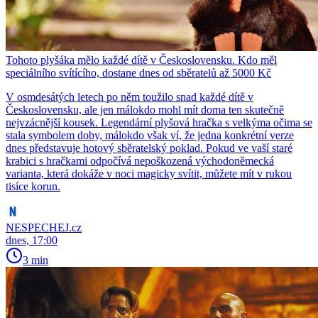
Tohoto plyšáka mělo každé dítě v Československu. Kdo měl
speciálního svítícího, dostane dnes od sběratelů až 5000 Kč
V osmdesátých letech po něm toužilo snad každé dítě v
Československu, ale jen málokdo mohl mít doma ten skutečně
nejvzácnější kousek. Legendární plyšová hračka s velkýma očima se
stala symbolem doby, málokdo však ví, že jedna konkrétní verze
dnes představuje hotový sběratelský poklad. Pokud ve vaší staré
krabici s hračkami odpočívá nepoškozená východoněmecká
varianta, která dokáže v noci magicky svítit, můžete mít v rukou
tisíce korun.
NESPECHEJ.cz
dnes, 17:00
3 min