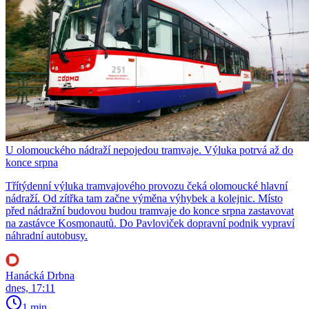
U olomouckého nádraží nepojedou tramvaje. Výluka potrvá až do
konce srpna
Třítýdenní výluka tramvajového provozu čeká olomoucké hlavní
nádraží. Od zítřka tam začne výměna výhybek a kolejnic. Místo
před nádražní budovou budou tramvaje do konce srpna zastavovat
na zastávce Kosmonautů. Do Pavloviček dopravní podnik vypraví
náhradní autobusy.
Hanácká Drbna
dnes, 17:11
1 min