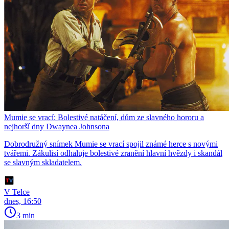
Mumie se vrací: Bolestivé natáčení, dům ze slavného hororu a
nejhorší dny Dwaynea Johnsona
Dobrodružný snímek Mumie se vrací spojil známé herce s novými
tvářemi. Zákulisí odhaluje bolestivé zranění hlavní hvězdy i skandál
se slavným skladatelem.
V Telce
dnes, 16:50
3 min