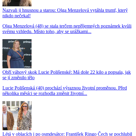
Nazvali ji hnusnou a starou: Olga Menzelová vytáhla trumf, který
nikdo nečekal!
Olga Menzelová (48) se stala terčem nepříjemných poznámek kvůli
svému vzhledu. Místo toho, aby se urážkami...
Obří váhový skok Lucie Polišenské: Má dole 22 kilo a popsala, jak
se jí změnilo tělo
Lucie Polišenská (40) prochází výraznou životní proměnou. Před
několika měsíci se rozhodla změnit životní...
Létá v oblacích i po osmdesátce: František Ringo Čech se pochlubil