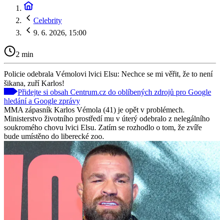
Celebrity
9. 6. 2026, 15:00
2 min
Policie odebrala Vémolovi lvici Elsu: Nechce se mi věřit, že to není
šikana, zuří Karlos!
Přidejte si obsah Centrum.cz do oblíbených zdrojů pro Google
hledání a Google zprávy
MMA zápasník Karlos Vémola (41) je opět v problémech.
Ministerstvo životního prostředí mu v úterý odebralo z nelegálního
soukromého chovu lvici Elsu. Zatím se rozhodlo o tom, že zvíře
bude umístěno do liberecké zoo.