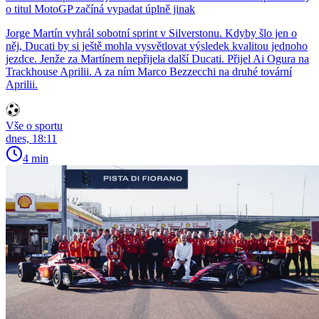
o titul MotoGP začíná vypadat úplně jinak
Jorge Martín vyhrál sobotní sprint v Silverstonu. Kdyby šlo jen o
něj, Ducati by si ještě mohla vysvětlovat výsledek kvalitou jednoho
jezdce. Jenže za Martínem nepřijela další Ducati. Přijel Ai Ogura na
Trackhouse Aprilii. A za ním Marco Bezzecchi na druhé tovární
Aprilii.
Vše o sportu
dnes, 18:11
4 min