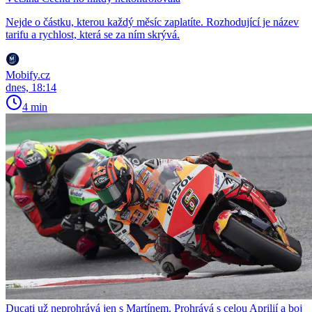
Nejde o částku, kterou každý měsíc zaplatíte. Rozhodující je název
tarifu a rychlost, která se za ním skrývá.
Mobify.cz
dnes, 18:14
4 min
Ducati už neprohrává jen s Martínem. Prohrává s celou Aprilií a boj