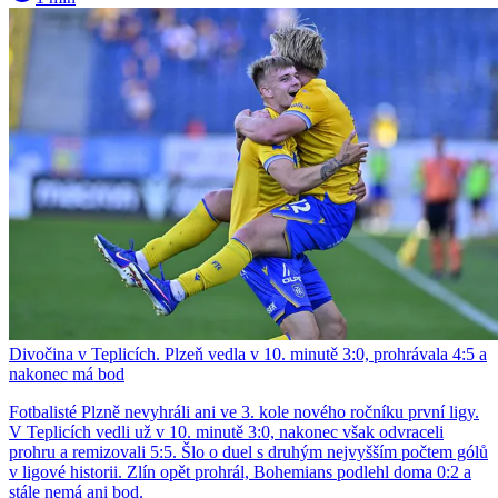
Divočina v Teplicích. Plzeň vedla v 10. minutě 3:0, prohrávala 4:5 a
nakonec má bod
Fotbalisté Plzně nevyhráli ani ve 3. kole nového ročníku první ligy.
V Teplicích vedli už v 10. minutě 3:0, nakonec však odvraceli
prohru a remizovali 5:5. Šlo o duel s druhým nejvyšším počtem gólů
v ligové historii. Zlín opět prohrál, Bohemians podlehl doma 0:2 a
stále nemá ani bod.