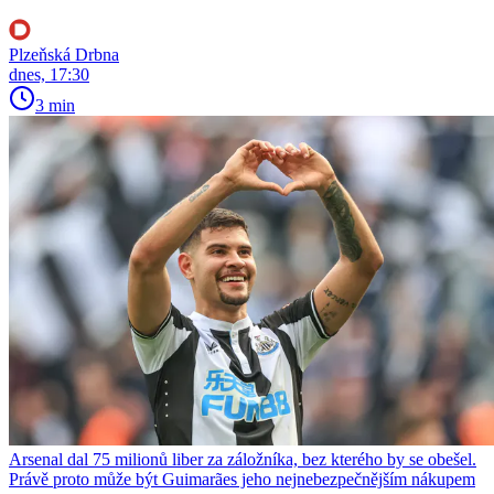
Plzeňská Drbna
dnes, 17:30
3 min
Arsenal dal 75 milionů liber za záložníka, bez kterého by se obešel.
Právě proto může být Guimarães jeho nejnebezpečnějším nákupem