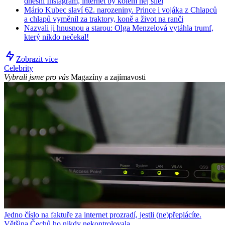
dnešní Instagram, internet by kolem něj šílel
Mário Kubec slaví 62. narozeniny. Prince i vojáka z Chlapců
a chlapů vyměnil za traktory, koně a život na ranči
Nazvali ji hnusnou a starou: Olga Menzelová vytáhla trumf,
který nikdo nečekal!
Zobrazit více
Celebrity
Vybrali jsme pro vás
Magazíny a zajímavosti
Jedno číslo na faktuře za internet prozradí, jestli (ne)přeplácíte.
Většina Čechů ho nikdy nekontrolovala