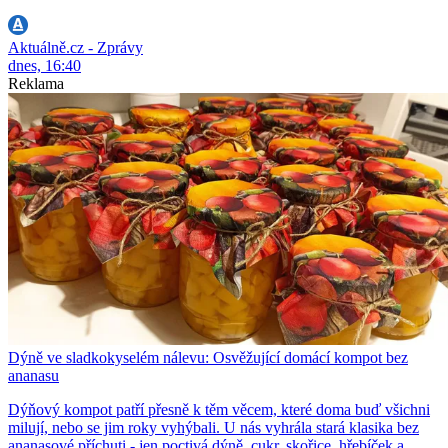
Aktuálně.cz - Zprávy
dnes, 16:40
Reklama
Dýně ve sladkokyselém nálevu: Osvěžující domácí kompot bez
ananasu
Dýňový kompot patří přesně k těm věcem, které doma buď všichni
milují, nebo se jim roky vyhýbali. U nás vyhrála stará klasika bez
ananasové příchuti - jen poctivá dýně, cukr, skořice, hřebíček a