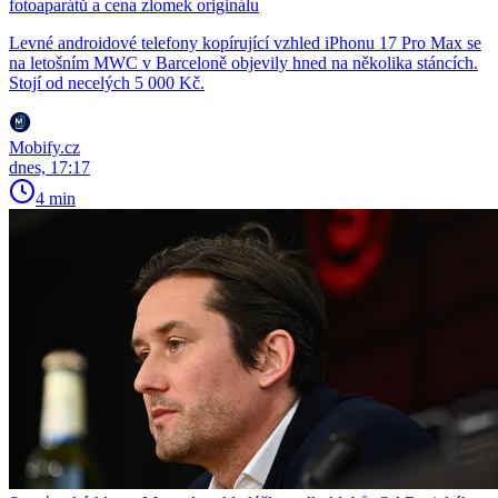
fotoaparátů a cena zlomek originálu
Levné androidové telefony kopírující vzhled iPhonu 17 Pro Max se
na letošním MWC v Barceloně objevily hned na několika stáncích.
Stojí od necelých 5 000 Kč.
Mobify.cz
dnes, 17:17
4 min