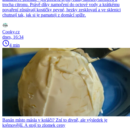
trocha citronu. Právě díky namočení do octové vody a krátkému
povaření zůstávají kostičky pevné, hezky zesklovatí a ve sklenici
chutnají tak, jak si je pamatuji z domácí spíže.
Cooky.cz
dnes, 16:34
4 min
Banán místo másla v koláči? Zní to divně, ale výsledek je
krémovější. A stojí to zlomek ceny