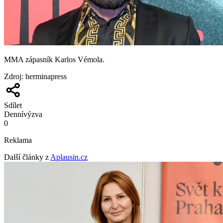
MMA zápasník Karlos Vémola.
Zdroj
:
herminapress
Sdílet
Denní
výzva
0
Reklama
Další články z
Aplausin.cz