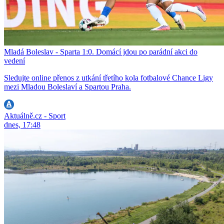
Mladá Boleslav - Sparta 1:0. Domácí jdou po parádní akci do
vedení
Sledujte online přenos z utkání třetího kola fotbalové Chance Ligy
mezi Mladou Boleslaví a Spartou Praha.
Aktuálně.cz - Sport
dnes, 17:48