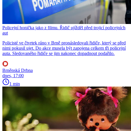
Policejní honička jako z filmu. Řidič ujížděl před trojicí policejních
aut
Policisté ve čtvrtek ráno v Brně pronásledovali řidiče, který se před
nimi pokusil ujet. Do akce musela být zapojena celkem tři policejní
auta. Sledovaného řidiče se jim nakonec dopadnout podařilo.
Brněnská Drbna
dnes, 17:00
1 min