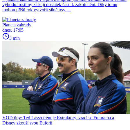
výhodu: rostliny získají dostatek času k zakořenění. Díky tomu
mohou příští rok vytvořit silné trsy …
Planeta zahrady
dnes, 17:05
3 min
VOD tipy: Ted Lasso trénuje Extraktory, vrací se Futurama a
Disney zkouší svou Euforii