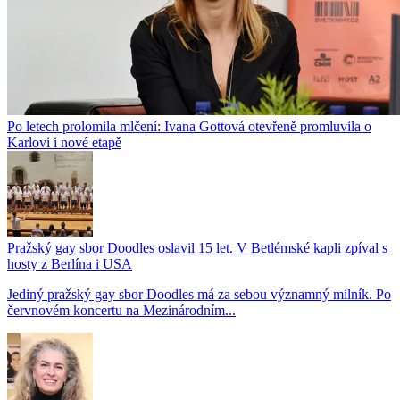
Po letech prolomila mlčení: Ivana Gottová otevřeně promluvila o
Karlovi i nové etapě
Pražský gay sbor Doodles oslavil 15 let. V Betlémské kapli zpíval s
hosty z Berlína i USA
Jediný pražský gay sbor Doodles má za sebou významný milník. Po
červnovém koncertu na Mezinárodním...