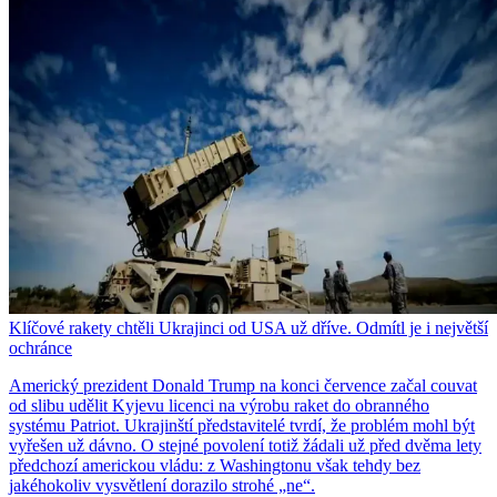
Klíčové rakety chtěli Ukrajinci od USA už dříve. Odmítl je i největší
ochránce
Americký prezident Donald Trump na konci července začal couvat
od slibu udělit Kyjevu licenci na výrobu raket do obranného
systému Patriot. Ukrajinští představitelé tvrdí, že problém mohl být
vyřešen už dávno. O stejné povolení totiž žádali už před dvěma lety
předchozí americkou vládu: z Washingtonu však tehdy bez
jakéhokoliv vysvětlení dorazilo strohé „ne“.