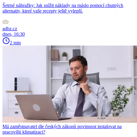
Šetrné náhražky: Jak snížit náklady na máslo pomocí chutných
alternativ, které vaše recepty ještě vylepší.
adbz.cz
dnes, 16:30
2 min
Má zaměstnavatel dle českých zákonů povinnost instalovat na
pracovišti klimatizaci?