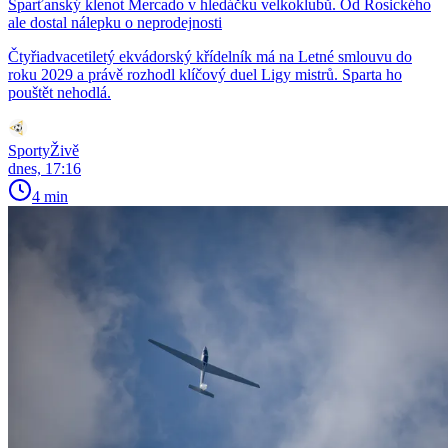
Sparťanský klenot Mercado v hledáčku velkoklubů. Od Rosického
ale dostal nálepku o neprodejnosti
Čtyřiadvacetiletý ekvádorský křídelník má na Letné smlouvu do
roku 2029 a právě rozhodl klíčový duel Ligy mistrů. Sparta ho
pouštět nehodlá.
SportyŽivě
dnes, 17:16
4 min