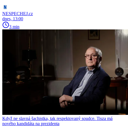
NESPECHEJ.cz
dnes, 13:00
3 min
Když ne slavná šachistka, tak respektovaný soudce. Tisza má
nového kandidáta na prezidenta