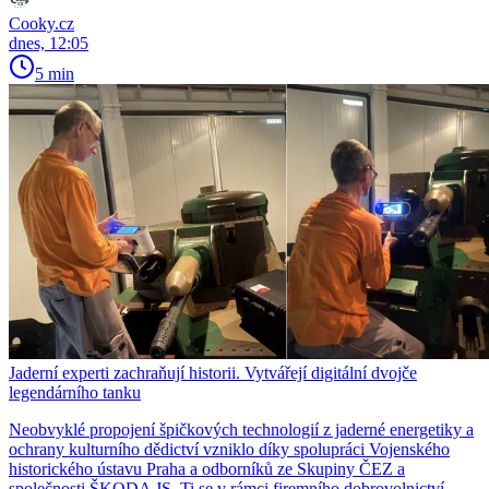
Cooky.cz
dnes, 12:05
5 min
Jaderní experti zachraňují historii. Vytvářejí digitální dvojče
legendárního tanku
Neobvyklé propojení špičkových technologií z jaderné energetiky a
ochrany kulturního dědictví vzniklo díky spolupráci Vojenského
historického ústavu Praha a odborníků ze Skupiny ČEZ a
společnosti ŠKODA JS. Ti se v rámci firemního dobrovolnictví