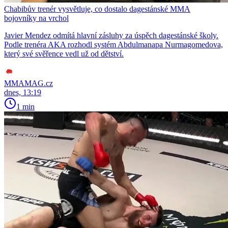
Chabibův trenér vysvětluje, co dostalo dagestánské MMA
bojovníky na vrchol
Javier Mendez odmítá hlavní zásluhy za úspěch dagestánské školy.
Podle trenéra AKA rozhodl systém Abdulmanapa Nurmagomedova,
který své svěřence vedl už od dětství.
MMAMAG.cz
dnes, 13:19
1 min