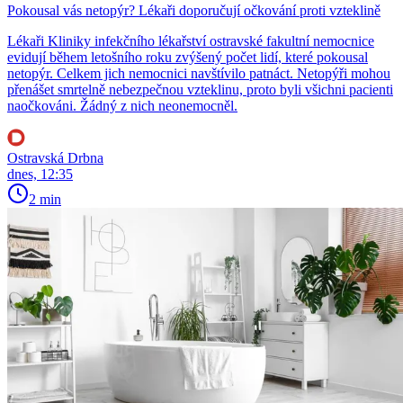
Pokousal vás netopýr? Lékaři doporučují očkování proti vzteklině
Lékaři Kliniky infekčního lékařství ostravské fakultní nemocnice
evidují během letošního roku zvýšený počet lidí, které pokousal
netopýr. Celkem jich nemocnici navštívilo patnáct. Netopýři mohou
přenášet smrtelně nebezpečnou vzteklinu, proto byli všichni pacienti
naočkováni. Žádný z nich neonemocněl.
Ostravská Drbna
dnes, 12:35
2 min