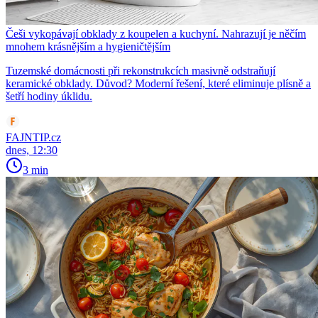
Češi vykopávají obklady z koupelen a kuchyní. Nahrazují je něčím
mnohem krásnějším a hygieničtějším
Tuzemské domácnosti při rekonstrukcích masivně odstraňují
keramické obklady. Důvod? Moderní řešení, které eliminuje plísně a
šetří hodiny úklidu.
FAJNTIP.cz
dnes, 12:30
3 min