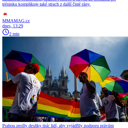
tréninku komplikuje také strach z další čisté rány.
MMAMAG.cz
dnes, 13:29
2 min
Prahou prošly desítky tisíc lidí, aby vyjádřily podporu právům