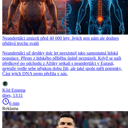
Neandertálci zmizeli před 40 000 lety. Jejich gen nám ale dodnes
přidává trochu svalů
Neandertálci už desítky tisíc let neexistují jako samostatná lidská
populace. Přesto z lidského příběhu úplně nezmizeli. Když se naši
předkové po odchodu z Afriky setkali s neandertálci v Eurasii,
nejenže vedle sebe nějakou dobu žili, ale také spolu měli potomky.
Část jejich DNA proto přežila v nás.
Kód Enigma
dnes, 13:11
6 min
Reklama