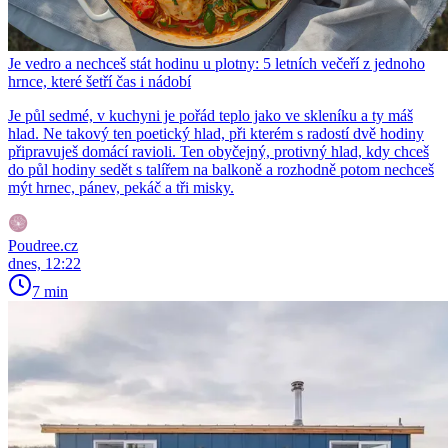
Je vedro a nechceš stát hodinu u plotny: 5 letních večeří z jednoho
hrnce, které šetří čas i nádobí
Je půl sedmé, v kuchyni je pořád teplo jako ve skleníku a ty máš
hlad. Ne takový ten poetický hlad, při kterém s radostí dvě hodiny
připravuješ domácí ravioli. Ten obyčejný, protivný hlad, kdy chceš
do půl hodiny sedět s talířem na balkoně a rozhodně potom nechceš
mýt hrnec, pánev, pekáč a tři misky.
Poudree.cz
dnes, 12:22
7 min