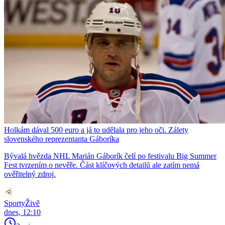
Holkám dával 500 euro a já to udělala pro jeho oči. Zálety
slovenského reprezentanta Gáboríka
Bývalá hvězda NHL Marián Gáborík čelí po festivalu Big Summer
Fest tvrzením o nevěře. Část klíčových detailů ale zatím nemá
ověřitelný zdroj.
SportyŽivě
dnes, 12:10