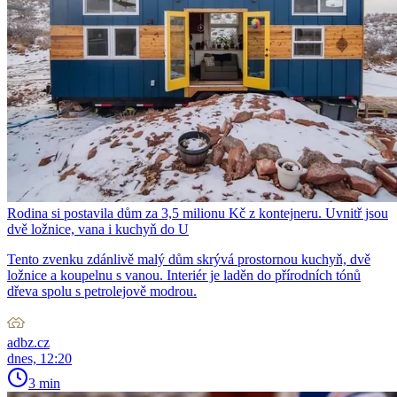
Rodina si postavila dům za 3,5 milionu Kč z kontejneru. Uvnitř jsou
dvě ložnice, vana i kuchyň do U
Tento zvenku zdánlivě malý dům skrývá prostornou kuchyň, dvě
ložnice a koupelnu s vanou. Interiér je laděn do přírodních tónů
dřeva spolu s petrolejově modrou.
adbz.cz
dnes, 12:20
3 min