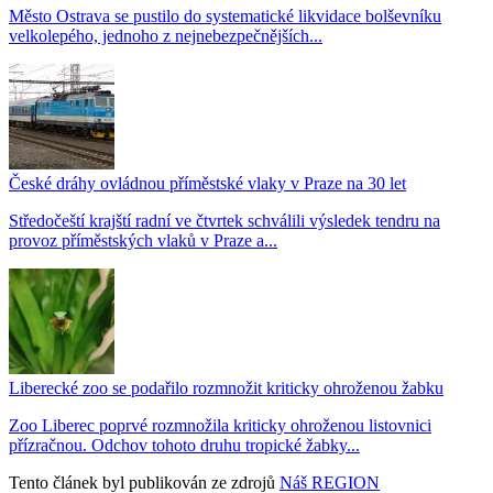
Město Ostrava se pustilo do systematické likvidace bolševníku
velkolepého, jednoho z nejnebezpečnějších...
České dráhy ovládnou příměstské vlaky v Praze na 30 let
Středočeští krajští radní ve čtvrtek schválili výsledek tendru na
provoz příměstských vlaků v Praze a...
Liberecké zoo se podařilo rozmnožit kriticky ohroženou žabku
Zoo Liberec poprvé rozmnožila kriticky ohroženou listovnici
přízračnou. Odchov tohoto druhu tropické žabky...
Tento článek byl publikován ze zdrojů
Náš REGION