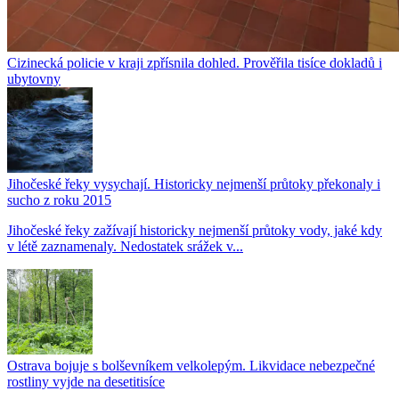
Cizinecká policie v kraji zpřísnila dohled. Prověřila tisíce dokladů i
ubytovny
Jihočeské řeky vysychají. Historicky nejmenší průtoky překonaly i
sucho z roku 2015
Jihočeské řeky zažívají historicky nejmenší průtoky vody, jaké kdy
v létě zaznamenaly. Nedostatek srážek v...
Ostrava bojuje s bolševníkem velkolepým. Likvidace nebezpečné
rostliny vyjde na desetitisíce