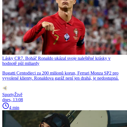
Lásky CR7. Boháč Ronaldo ukázal svoje naleštěné krásky v
hodnotě půl miliardy
Bugatti Centodieci za 200 milionů korun, Ferrari Monza SP2 pro
vyvolené klienty. Ronaldova garáž není jen drahá, je nedostupná.
SportyŽivě
dnes, 13:08
4 min