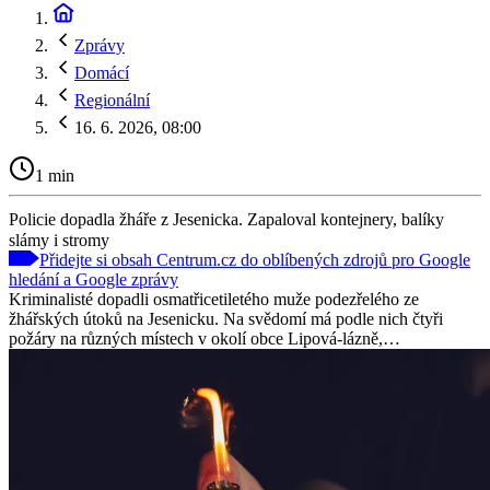
Zprávy
Domácí
Regionální
16. 6. 2026, 08:00
1 min
Policie dopadla žháře z Jesenicka. Zapaloval kontejnery, balíky
slámy i stromy
Přidejte si obsah Centrum.cz do oblíbených zdrojů pro Google
hledání a Google zprávy
Kriminalisté dopadli osmatřicetiletého muže podezřelého ze
žhářských útoků na Jesenicku. Na svědomí má podle nich čtyři
požáry na různých místech v okolí obce Lipová-lázně,…