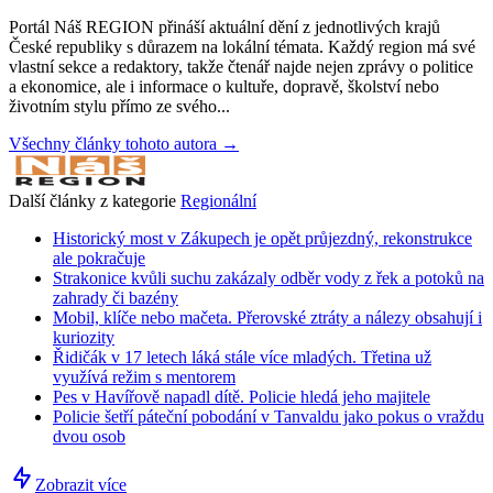
Portál Náš REGION přináší aktuální dění z jednotlivých krajů
České republiky s důrazem na lokální témata. Každý region má své
vlastní sekce a redaktory, takže čtenář najde nejen zprávy o politice
a ekonomice, ale i informace o kultuře, dopravě, školství nebo
životním stylu přímo ze svého...
Všechny články tohoto autora →
Další články z kategorie
Regionální
Historický most v Zákupech je opět průjezdný, rekonstrukce
ale pokračuje
Strakonice kvůli suchu zakázaly odběr vody z řek a potoků na
zahrady či bazény
Mobil, klíče nebo mačeta. Přerovské ztráty a nálezy obsahují i
kuriozity
Řidičák v 17 letech láká stále více mladých. Třetina už
využívá režim s mentorem
Pes v Havířově napadl dítě. Policie hledá jeho majitele
Policie šetří páteční pobodání v Tanvaldu jako pokus o vraždu
dvou osob
Zobrazit více