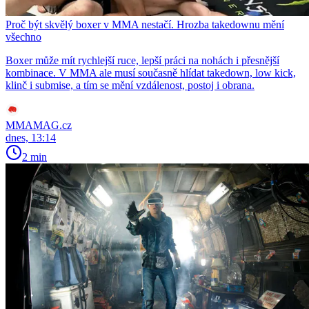
Proč být skvělý boxer v MMA nestačí. Hrozba takedownu mění
všechno
Boxer může mít rychlejší ruce, lepší práci na nohách i přesnější
kombinace. V MMA ale musí současně hlídat takedown, low kick,
klinč i submise, a tím se mění vzdálenost, postoj i obrana.
MMAMAG.cz
dnes, 13:14
2 min