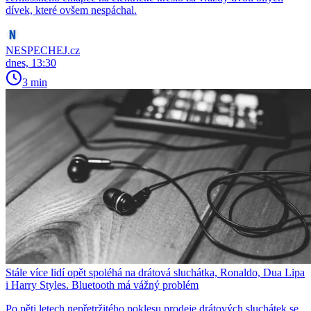
dívek, které ovšem nespáchal.
NESPECHEJ.cz
dnes, 13:30
3 min
Stále více lidí opět spoléhá na drátová sluchátka, Ronaldo, Dua Lipa
i Harry Styles. Bluetooth má vážný problém
Po pěti letech nepřetržitého poklesu prodeje drátových sluchátek se