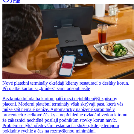
3 min
Nové platební terminály okrádají klienty restaurací o desítky korun.
Při platbě kartou si „krádež“ sami odsouhlasíte
Bezkontaktní platba kartou patří mezi nejoblíbenější způsoby
placení. Moderní platební terminály však skrývají past, která vás
může stát nemalé peníze. Automaticky nabízené spropitné v
procentech z celkové částky a nepřehledné ovládání vedou k tomu,
že zákazníci nechtěně posílají podnikům stovky korun navíc.
Problém se týká především restaurací a služeb, kde je tempo u
pokladny rychlé a čas na rozmyšlenou minimální.