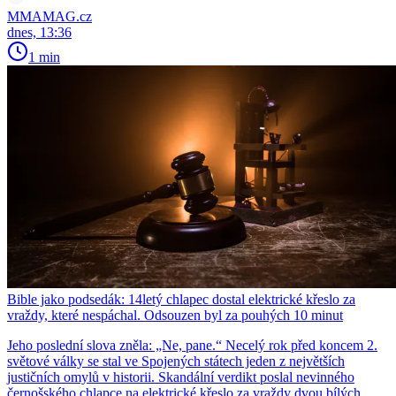
MMAMAG.cz
dnes, 13:36
1 min
Bible jako podsedák: 14letý chlapec dostal elektrické křeslo za
vraždy, které nespáchal. Odsouzen byl za pouhých 10 minut
Jeho poslední slova zněla: „Ne, pane.“ Necelý rok před koncem 2.
světové války se stal ve Spojených státech jeden z největších
justičních omylů v historii. Skandální verdikt poslal nevinného
černošského chlapce na elektrické křeslo za vraždy dvou bílých