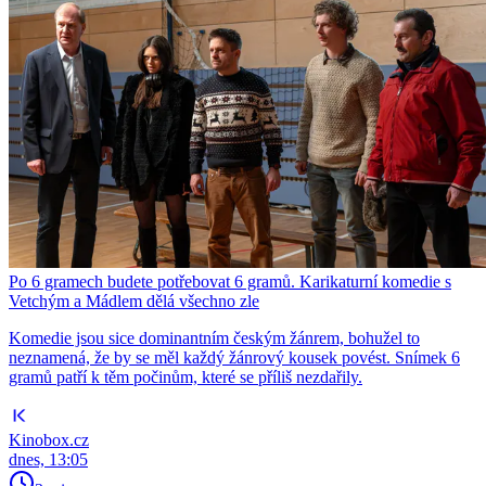
Po 6 gramech budete potřebovat 6 gramů. Karikaturní komedie s
Vetchým a Mádlem dělá všechno zle
Komedie jsou sice dominantním českým žánrem, bohužel to
neznamená, že by se měl každý žánrový kousek povést. Snímek 6
gramů patří k těm počinům, které se příliš nezdařily.
Kinobox.cz
dnes, 13:05