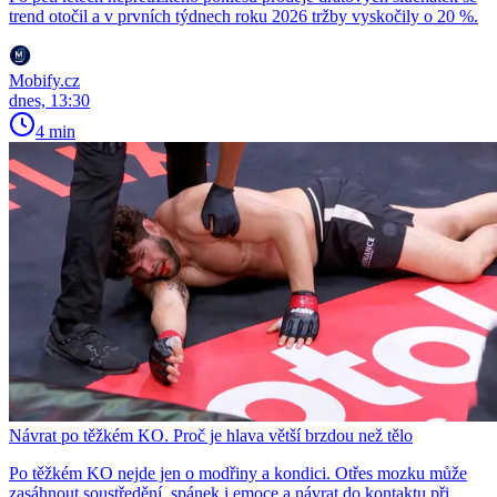
trend otočil a v prvních týdnech roku 2026 tržby vyskočily o 20 %.
Mobify.cz
dnes, 13:30
4 min
Návrat po těžkém KO. Proč je hlava větší brzdou než tělo
Po těžkém KO nejde jen o modřiny a kondici. Otřes mozku může
zasáhnout soustředění, spánek i emoce a návrat do kontaktu při