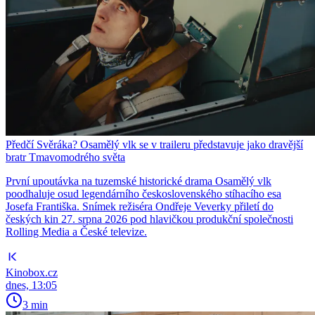
Předčí Svěráka? Osamělý vlk se v traileru představuje jako dravější
bratr Tmavomodrého světa
První upoutávka na tuzemské historické drama Osamělý vlk
poodhaluje osud legendárního československého stíhacího esa
Josefa Františka. Snímek režiséra Ondřeje Veverky přiletí do
českých kin 27. srpna 2026 pod hlavičkou produkční společnosti
Rolling Media a České televize.
Kinobox.cz
dnes, 13:05
3 min