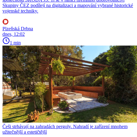
Skupiny ČEZ podílejí na digitalizaci a mapování vybrané historické
vojenské techniky.
Plzeňská Drbna
dnes, 12:02
1 min
Češi strhávají na zahradách pergoly. Nahradí je zařízení mnohem
užitečnější a estetičtější