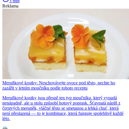
3 min
Reklama
Meruňkové kostky: Neschovávejte ovoce pod těsto, nechte ho
zazářit v letním moučníku podle tohoto receptu
Meruňkové kostky jsou přesně ten typ moučníku, který vypadá
nenápadně, ale u stolu způsobí hotový poprask. Šťavnatá náplň z
čerstvých meruněk, vláčné těsto se smetanou a lehká chuť, která
není přeslazená — to je kombinace, která funguje spolehlivě každé
léto.