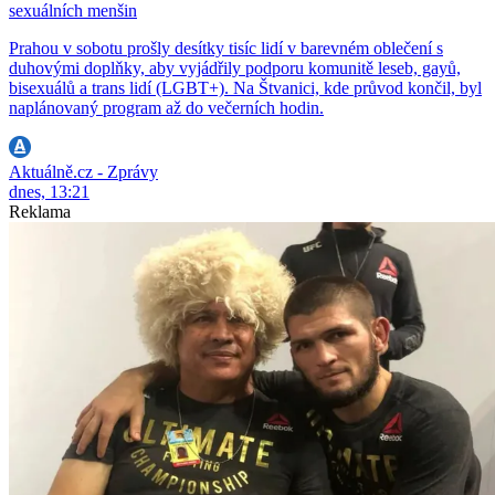
sexuálních menšin
Prahou v sobotu prošly desítky tisíc lidí v barevném oblečení s
duhovými doplňky, aby vyjádřily podporu komunitě leseb, gayů,
bisexuálů a trans lidí (LGBT+). Na Štvanici, kde průvod končil, byl
naplánovaný program až do večerních hodin.
Aktuálně.cz - Zprávy
dnes, 13:21
Reklama