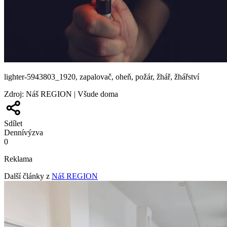
lighter-5943803_1920, zapalovač, oheň, požár, žhář, žhářství
Zdroj
:
Náš REGION | Všude doma
Sdílet
Denní
výzva
0
Reklama
Další články z
Náš REGION