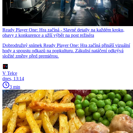
Ready Player One: Hra začíná - Slavné detaily na každém kroku,
obavy z konkurence a užší výběr na post režiséra
Dobrodružný snímek Ready Player One: Hra začíná přináší vizuální
hody a spoustu odkazů na popkulturu. Zákulisí natáčení odkrývá
složité změny před premiérou.
V Telce
dnes, 13:14
3 min