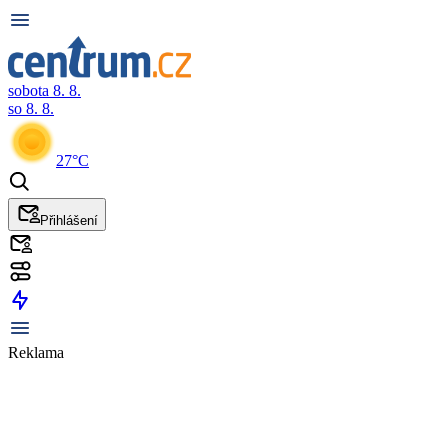
sobota 8. 8.
so 8. 8.
27°C
Přihlášení
Reklama