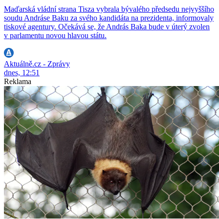
Maďarská vládní strana Tisza vybrala bývalého předsedu nejvyššího
soudu Andráse Baku za svého kandidáta na prezidenta, informovaly
tiskové agentury. Očekává se, že András Baka bude v úterý zvolen
v parlamentu novou hlavou státu.
Aktuálně.cz - Zprávy
dnes, 12:51
Reklama