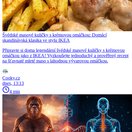
Švédské masové kuličky s krémovou omáčkou: Domácí
skandinávská klasika ve stylu IKEA
Připravte si doma legendární švédské masové kuličky s krémovou
omáčkou jako z IKEA! Vyzkoušejte jednoduchý a prověřený recept
na šťavnaté mleté maso s lahodnou vývarovou omáčkou.
Cooky.cz
dnes, 13:13
4 min