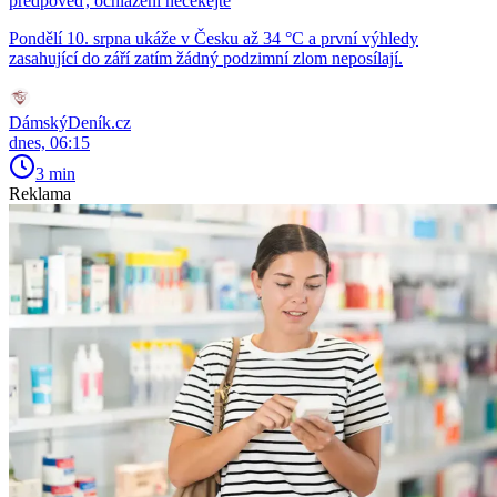
předpověď, ochlazení nečekejte
Pondělí 10. srpna ukáže v Česku až 34 °C a první výhledy
zasahující do září zatím žádný podzimní zlom neposílají.
DámskýDeník.cz
dnes, 06:15
3 min
Reklama