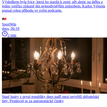
Výsledkem byla lvice, která ho srazila k zemi, pět slepic na útěku a
jedno vajíčko získané tím nejpodivnějším způsobem. Karlos Vémola
popsal celou příhodu ve svém podcastu.
SportWin
dnes, 06:19
2 min
Staré lustry z první republiky dnes patří mezi největší sběratelské
hity: Prodávají se za astronomické částky