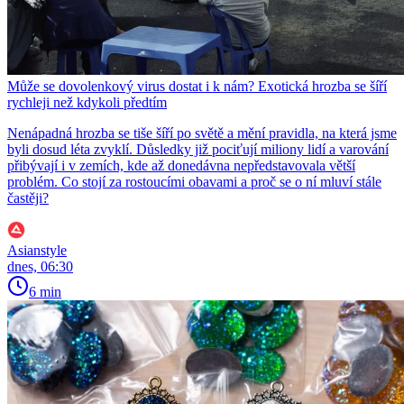
Může se dovolenkový virus dostat i k nám? Exotická hrozba se šíří
rychleji než kdykoli předtím
Nenápadná hrozba se tiše šíří po světě a mění pravidla, na která jsme
byli dosud léta zvyklí. Důsledky již pociťují miliony lidí a varování
přibývají i v zemích, kde až donedávna nepředstavovala větší
problém. Co stojí za rostoucími obavami a proč se o ní mluví stále
častěji?
Asianstyle
dnes, 06:30
6 min