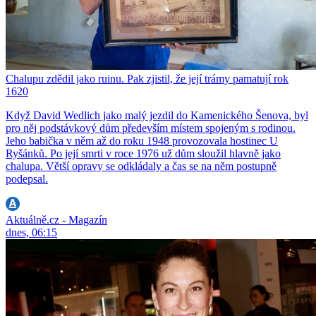
Chalupu zdědil jako ruinu. Pak zjistil, že její trámy pamatují rok
1620
Když David Wedlich jako malý jezdil do Kamenického Šenova, byl
pro něj podstávkový dům především místem spojeným s rodinou.
Jeho babička v něm až do roku 1948 provozovala hostinec U
Ryšánků. Po její smrti v roce 1976 už dům sloužil hlavně jako
chalupa. Větší opravy se odkládaly a čas se na něm postupně
podepsal.
Aktuálně.cz - Magazín
dnes, 06:15