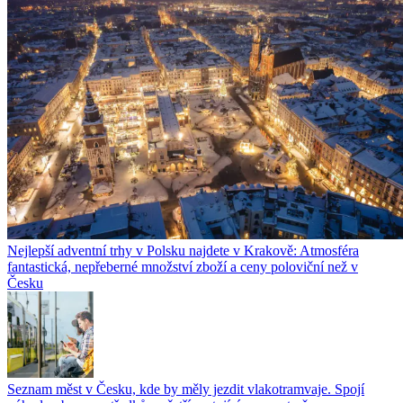
Nejlepší adventní trhy v Polsku najdete v Krakově: Atmosféra
fantastická, nepřeberné množství zboží a ceny poloviční než v
Česku
Seznam měst v Česku, kde by měly jezdit vlakotramvaje. Spojí