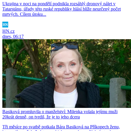
Ukrajina v noci na pondělí podnikla rozsáhlý dronový nálet v
Tatarstánu, úřady této ruské republiky hlásí blíže neurčený počet
mrtvých. Cílem útoku...
HN.cz
dnes, 06:17
Basiková promluvila o manželství: Milenka volala jejímu muži
20krát denně, on tvrdil, že je to jeho dcera
Tři měsíce po svatbě potkala Bára Basiková na Příkopech ženu,