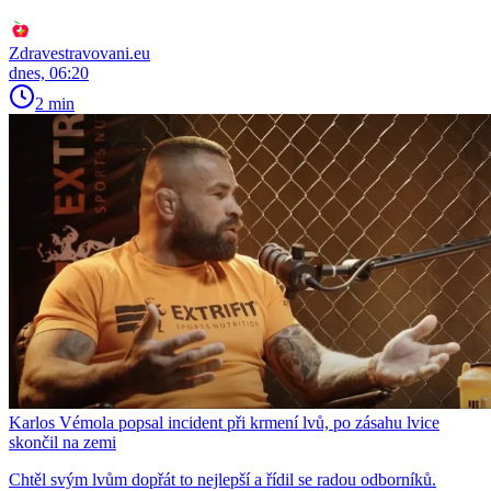
Zdravestravovani.eu
dnes, 06:20
2 min
Karlos Vémola popsal incident při krmení lvů, po zásahu lvice
skončil na zemi
Chtěl svým lvům dopřát to nejlepší a řídil se radou odborníků.