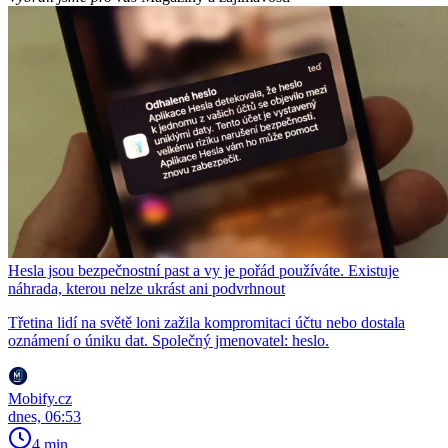
Hesla jsou bezpečnostní past a vy je pořád používáte. Existuje
náhrada, kterou nelze ukrást ani podvrhnout
Třetina lidí na světě loni zažila kompromitaci účtu nebo dostala
oznámení o úniku dat. Společný jmenovatel: heslo.
Mobify.cz
dnes, 06:53
4 min