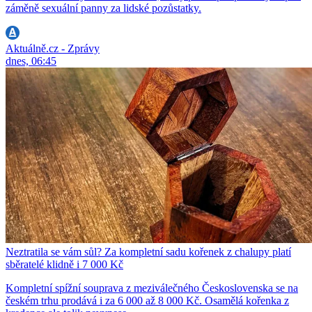
záměně sexuální panny za lidské pozůstatky.
Aktuálně.cz - Zprávy
dnes, 06:45
Neztratila se vám sůl? Za kompletní sadu kořenek z chalupy platí
sběratelé klidně i 7 000 Kč
Kompletní spížní souprava z meziválečného Československa se na
českém trhu prodává i za 6 000 až 8 000 Kč. Osamělá kořenka z