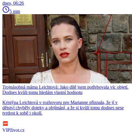
dnes, 06:26
5 min
Trojnásobná máma Leichtová: Jako dítě jsem potřebovala víc objetí.
Dodnes kvůli tomu hledám vlastní hodnotu
Kristýna Leichtová v rozhovoru pro Marianne přiznala, že jí v
dětství chyběly doteky a objímání, a že si kvůli tomu dodnes nese
tvrdost k sobě i okolí.
VIPživot.cz