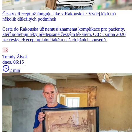
Český eRecept už funguje také v Rakousku. : Výdej léků má
několik důležitých podmínek
Cesta do Rakouska už nemusí znamenat komplikace pro pacienty,
kteří potřebují léky předepsané českým lékařem. Od 5. srpna 2026
lze český eRecept uplatnit také u našich jižních sousedů.
Trendy Život
dnes, 06:15
2 min