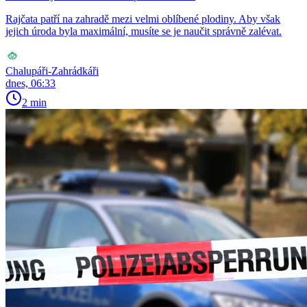
Rajčata patří na zahradě mezi velmi oblíbené plodiny. Aby však
jejich úroda byla maximální, musíte se je naučit správně zalévat.
Chalupáři-Zahrádkáři
dnes, 06:33
2 min