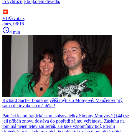
to vyhrožuje bojkotem divadla.
VIPživot.cz
dnes, 06:16
4 min
Richard Sacher bourá největší mýtus o Monyové: Manželovi prý
sama diktovala, co má dělat!
Patnáct let od tragické smrti spisovatelky Simony Monyové (†44) se
její příběh znovu dostává do popředí zájmu veřejnosti. Zásluhu na
tom má nejen televizní seriál, ale také vzpomínky lidí, kteří ji
skutečně znali. Jedním z nich je publicista a její dlouholetý přítel