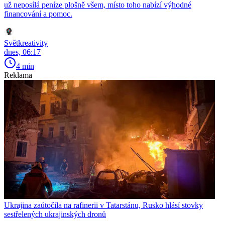
už neposílá peníze plošně všem, místo toho nabízí výhodné
financování a pomoc.
Světkreativity
dnes, 06:17
4 min
Reklama
Ukrajina zaútočila na rafinerii v Tatarstánu, Rusko hlásí stovky
sestřelených ukrajinských dronů