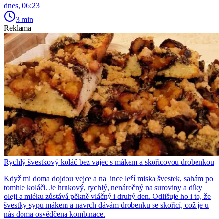
dnes, 06:23
3 min
Reklama
Rychlý švestkový koláč bez vajec s mákem a skořicovou drobenkou
Když mi doma dojdou vejce a na lince leží miska švestek, sahám po
tomhle koláči. Je hrnkový, rychlý, nenáročný na suroviny a díky
oleji a mléku zůstává pěkně vláčný i druhý den. Odlišuje ho i to, že
švestky sypu mákem a navrch dávám drobenku se skořicí, což je u
nás doma osvědčená kombinace.