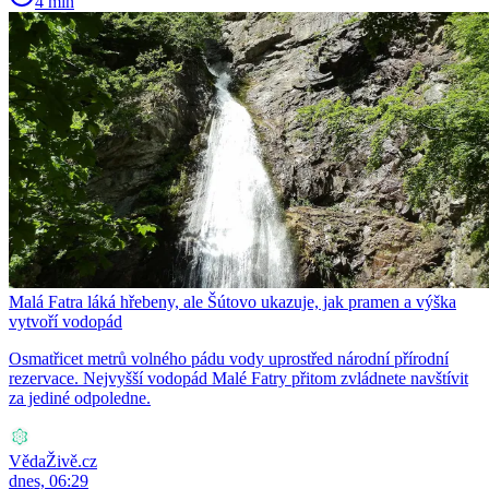
4 min
Malá Fatra láká hřebeny, ale Šútovo ukazuje, jak pramen a výška
vytvoří vodopád
Osmatřicet metrů volného pádu vody uprostřed národní přírodní
rezervace. Nejvyšší vodopád Malé Fatry přitom zvládnete navštívit
za jediné odpoledne.
VědaŽivě.cz
dnes, 06:29