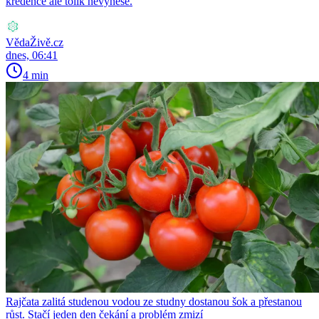
kredence ale tolik nevynese.
VědaŽivě.cz
dnes, 06:41
4 min
Rajčata zalitá studenou vodou ze studny dostanou šok a přestanou
růst. Stačí jeden den čekání a problém zmizí