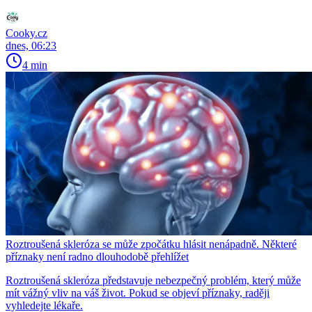
Cooky.cz
dnes, 06:23
4 min
Roztroušená skleróza se může zpočátku hlásit nenápadně. Některé
příznaky není radno dlouhodobě přehlížet
Roztroušená skleróza představuje nebezpečný problém, který může
mít vážný vliv na váš život. Pokud se objeví příznaky, raději
vyhledejte lékaře.