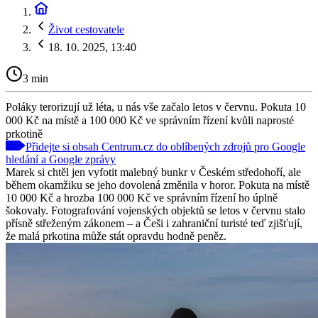
Život cestovatele
18. 10. 2025, 13:40
3 min
Poláky terorizují už léta, u nás vše začalo letos v červnu. Pokuta 10
000 Kč na místě a 100 000 Kč ve správním řízení kvůli naprosté
prkotině
Přidejte si obsah Centrum.cz do oblíbených zdrojů pro Google
hledání a Google zprávy
Marek si chtěl jen vyfotit malebný bunkr v Českém středohoří, ale
během okamžiku se jeho dovolená změnila v horor. Pokuta na místě
10 000 Kč a hrozba 100 000 Kč ve správním řízení ho úplně
šokovaly. Fotografování vojenských objektů se letos v červnu stalo
přísně střeženým zákonem – a Češi i zahraniční turisté teď zjišťují,
že malá prkotina může stát opravdu hodně peněz.