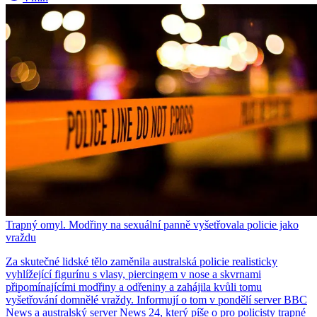
Trapný omyl. Modřiny na sexuální panně vyšetřovala policie jako
vraždu
Za skutečné lidské tělo zaměnila australská policie realisticky
vyhlížející figurínu s vlasy, piercingem v nose a skvrnami
připomínajícími modřiny a odřeniny a zahájila kvůli tomu
vyšetřování domnělé vraždy. Informují o tom v pondělí server BBC
News a australský server News 24, který píše o pro policisty trapné