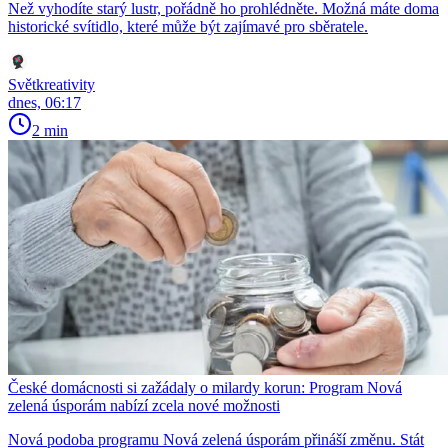
Než vyhodíte starý lustr, pořádně ho prohlédněte. Možná máte doma
historické svítidlo, které může být zajímavé pro sběratele.
Světkreativity
dnes, 06:17
2 min
České domácnosti si zažádaly o milardy korun: Program Nová
zelená úsporám nabízí zcela nové možnosti
Nová podoba programu Nová zelená úsporám přináší změnu. Stát