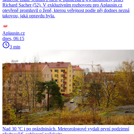
Richard Sacher (52). V exkluzivním rozhovoru pro Aplausin.cz
otevřeně promluvil o ženě, kterou veřejnost podle něj dodnes nezná
takovou, jaká opravdu byla.
Aplausin.cz
dnes, 06:15
3 min
Nad 30 °C i po prázdninách. Meteorologové vydali první podzimní