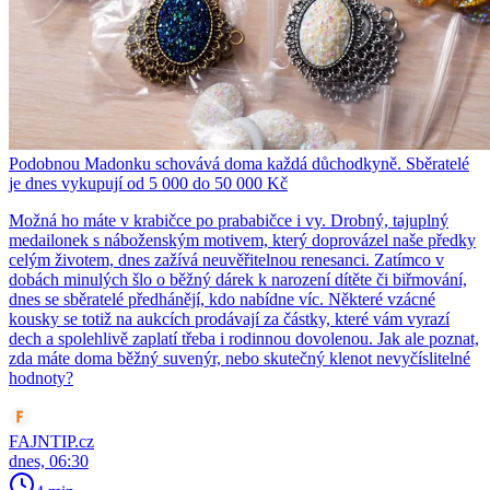
Podobnou Madonku schovává doma každá důchodkyně. Sběratelé
je dnes vykupují od 5 000 do 50 000 Kč
Možná ho máte v krabičce po prababičce i vy. Drobný, tajuplný
medailonek s náboženským motivem, který doprovázel naše předky
celým životem, dnes zažívá neuvěřitelnou renesanci. Zatímco v
dobách minulých šlo o běžný dárek k narození dítěte či biřmování,
dnes se sběratelé předhánějí, kdo nabídne víc. Některé vzácné
kousky se totiž na aukcích prodávají za částky, které vám vyrazí
dech a spolehlivě zaplatí třeba i rodinnou dovolenou. Jak ale poznat,
zda máte doma běžný suvenýr, nebo skutečný klenot nevyčíslitelné
hodnoty?
FAJNTIP.cz
dnes, 06:30