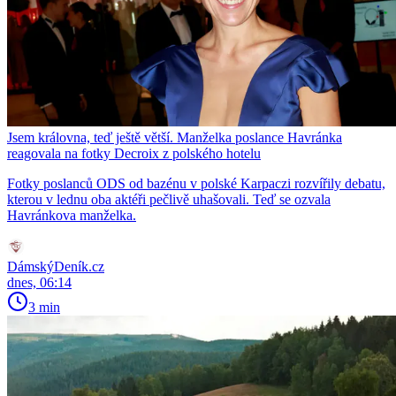
Jsem královna, teď ještě větší. Manželka poslance Havránka
reagovala na fotky Decroix z polského hotelu
Fotky poslanců ODS od bazénu v polské Karpaczi rozvířily debatu,
kterou v lednu oba aktéři pečlivě uhašovali. Teď se ozvala
Havránkova manželka.
DámskýDeník.cz
dnes, 06:14
3 min