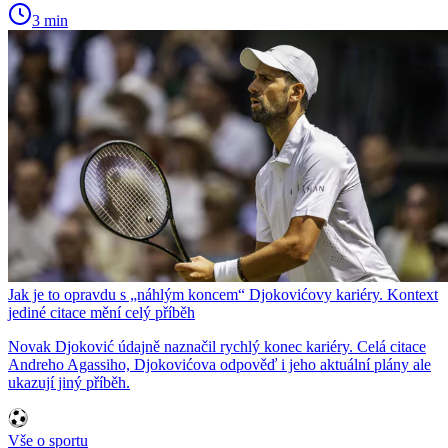
3 min
Jak je to opravdu s „náhlým koncem“ Djokovićovy kariéry. Kontext
jediné citace mění celý příběh
Novak Djoković údajně naznačil rychlý konec kariéry. Celá citace
Andreho Agassiho, Djokovićova odpověď i jeho aktuální plány ale
ukazují jiný příběh.
Vše o sportu