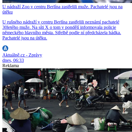
U nádraží Zoo v centru Berlína zastřelili muže. Pachatelé jsou na
útěku
U rušného nádraží v centru Berlína zastřelili neznámí pachatelé
30letého muže. Na síti X o tom v pondělí informovala policie
německého hlavního města. Střelbě podle ní předcházela hádka.
Pachatelé jsou na útěku.
Aktuálně.cz - Zprávy
dnes, 06:33
Reklama