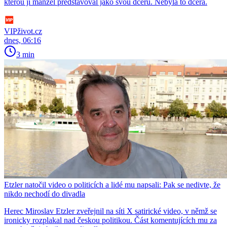
kterou jí manžel představoval jako svou dceru. Nebyla to dcera.
VIPživot.cz
dnes, 06:16
3 min
Etzler natočil video o politicích a lidé mu napsali: Pak se nedivte, že
nikdo nechodí do divadla
Herec Miroslav Etzler zveřejnil na síti X satirické video, v němž se
ironicky rozplakal nad českou politikou. Část komentujících mu za