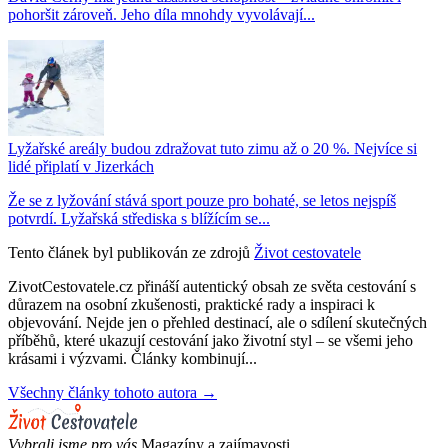
pohoršit zároveň. Jeho díla mnohdy vyvolávají...
Lyžařské areály budou zdražovat tuto zimu až o 20 %. Nejvíce si
lidé připlatí v Jizerkách
Že se z lyžování stává sport pouze pro bohaté, se letos nejspíš
potvrdí. Lyžařská střediska s blížícím se...
Tento článek byl publikován ze zdrojů
Život cestovatele
ZivotCestovatele.cz přináší autentický obsah ze světa cestování s
důrazem na osobní zkušenosti, praktické rady a inspiraci k
objevování. Nejde jen o přehled destinací, ale o sdílení skutečných
příběhů, které ukazují cestování jako životní styl – se všemi jeho
krásami i výzvami. Články kombinují...
Všechny články tohoto autora →
Vybrali jsme pro vás
Magazíny a zajímavosti