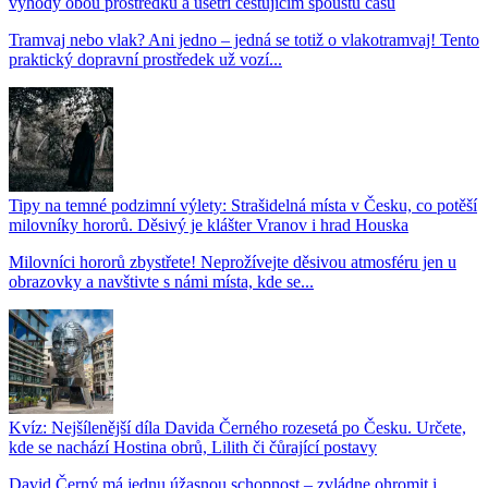
výhody obou prostředků a ušetří cestujícím spoustu času
Tramvaj nebo vlak? Ani jedno – jedná se totiž o vlakotramvaj! Tento
praktický dopravní prostředek už vozí...
Tipy na temné podzimní výlety: Strašidelná místa v Česku, co potěší
milovníky hororů. Děsivý je klášter Vranov i hrad Houska
Milovníci hororů zbystřete! Neprožívejte děsivou atmosféru jen u
obrazovky a navštivte s námi místa, kde se...
Kvíz: Nejšílenější díla Davida Černého rozesetá po Česku. Určete,
kde se nachází Hostina obrů, Lilith či čůrající postavy
David Černý má jednu úžasnou schopnost – zvládne ohromit i