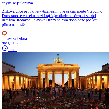
chystá se její oprava
Žižkova ulice patří k nejvytíženějším v krajském městě Vysočiny.
Dnes ráno se v úseku mezi krajským úřadem a čerpací stanicí
uzavřela. Redakce Jihlavské Drbny se byla dopoledne podívat
přímo na místě.
Jihlavská Drbna
dnes, 11:58
1 min