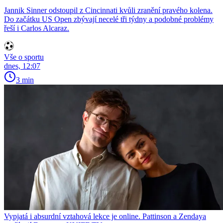
Jannik Sinner odstoupil z Cincinnati kvůli zranění pravého kolena.
Do začátku US Open zbývají necelé tři týdny a podobné problémy
řeší i Carlos Alcaraz.
Vše o sportu
dnes, 12:07
3 min
Vypjatá i absurdní vztahová lekce je online. Pattinson a Zendaya