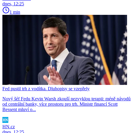
dnes, 12:25
1 min
Fed pustil trh z vodítka. Dluhopisy se vzepřely
Nový šéf Fedu Kevin Warsh zkouší nezvyklou terapii: méně návodů
od centrální banky, více prostoru pro trh. Ministr financí Scott
Bessent mluví o...
HN.cz
dnes, 12:25