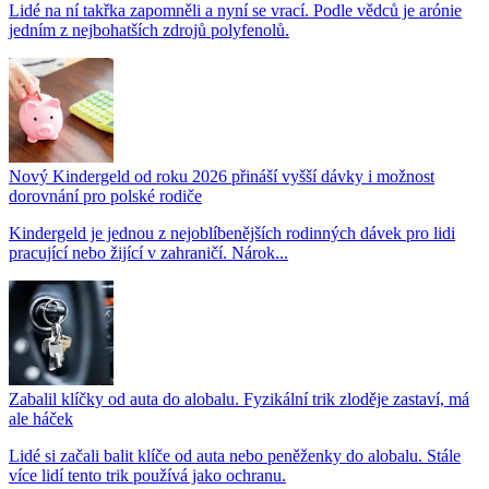
Lidé na ní takřka zapomněli a nyní se vrací. Podle vědců je arónie
jedním z nejbohatších zdrojů polyfenolů.
Nový Kindergeld od roku 2026 přináší vyšší dávky i možnost
dorovnání pro polské rodiče
Kindergeld je jednou z nejoblíbenějších rodinných dávek pro lidi
pracující nebo žijící v zahraničí. Nárok...
Zabalil klíčky od auta do alobalu. Fyzikální trik zloděje zastaví, má
ale háček
Lidé si začali balit klíče od auta nebo peněženky do alobalu. Stále
více lidí tento trik používá jako ochranu.