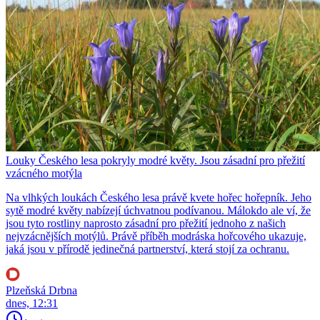
Louky Českého lesa pokryly modré květy. Jsou zásadní pro přežití
vzácného motýla
Na vlhkých loukách Českého lesa právě kvete hořec hořepník. Jeho
sytě modré květy nabízejí úchvatnou podívanou. Málokdo ale ví, že
jsou tyto rostliny naprosto zásadní pro přežití jednoho z našich
nejvzácnějších motýlů. Právě příběh modráska hořcového ukazuje,
jaká jsou v přírodě jedinečná partnerství, která stojí za ochranu.
Plzeňská Drbna
dnes, 12:31