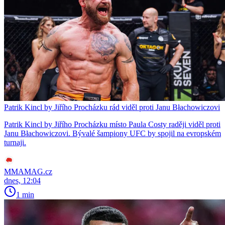
Patrik Kincl by Jiřího Procházku rád viděl proti Janu Błachowiczovi
Patrik Kincl by Jiřího Procházku místo Paula Costy raději viděl proti
Janu Błachowiczovi. Bývalé šampiony UFC by spojil na evropském
turnaji.
MMAMAG.cz
dnes, 12:04
1 min