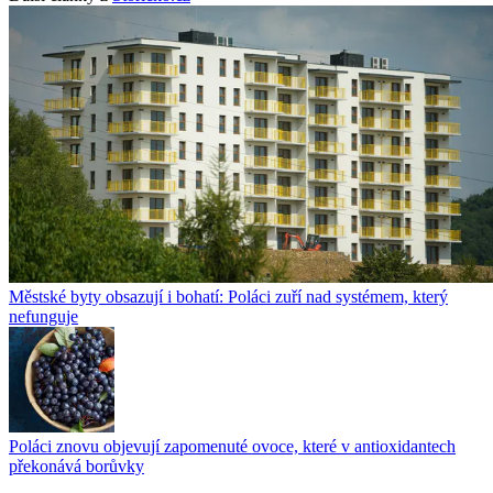
Městské byty obsazují i bohatí: Poláci zuří nad systémem, který
nefunguje
Poláci znovu objevují zapomenuté ovoce, které v antioxidantech
překonává borůvky