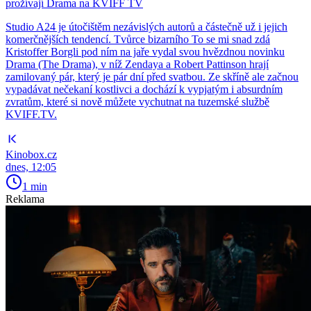
prožívají Drama na KVIFF TV
Studio A24 je útočištěm nezávislých autorů a částečně už i jejich
komerčnějších tendencí. Tvůrce bizarního To se mi snad zdá
Kristoffer Borgli pod ním na jaře vydal svou hvězdnou novinku
Drama (The Drama), v níž Zendaya a Robert Pattinson hrají
zamilovaný pár, který je pár dní před svatbou. Ze skříně ale začnou
vypadávat nečekaní kostlivci a dochází k vypjatým i absurdním
zvratům, které si nově můžete vychutnat na tuzemské službě
KVIFF.TV.
Kinobox.cz
dnes, 12:05
1 min
Reklama