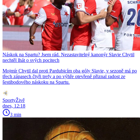
Náskok na Spartu? Jsem rád. Nezastavitelný kanonýr Slavie Chytil
nechtěl lhát o svých pocitech
Mojmír Chytil dal proti Pardubicím oba góly Slavie, v sezoně má po
třech zápasech čtyři trefy a po výhře otevřeně přiznal radost ze
šestibodového náskoku na Spartu.
SportyŽivě
dnes, 12:18
3 min