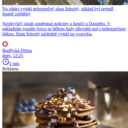
Na silnici vytekl nebezpečný síran železitý, náklad byl nejspíš
špatně zajištěný
Neobvyklý zásah zaměstnal policisty a hasiče u Dasného. V
nákladním vozidle Iveco se během jízdy převrátil sud s nebezpečnou
látkou. Síran železitý následně vytekl na vozovku.
Budějcká Drbna
dnes, 12:25
1 min
Reklama