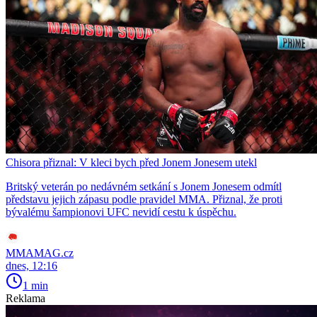
Chisora přiznal: V kleci bych před Jonem Jonesem utekl
Britský veterán po nedávném setkání s Jonem Jonesem odmítl
představu jejich zápasu podle pravidel MMA. Přiznal, že proti
bývalému šampionovi UFC nevidí cestu k úspěchu.
MMAMAG.cz
dnes, 12:16
1 min
Reklama