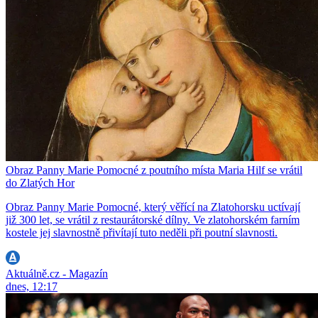
Obraz Panny Marie Pomocné z poutního místa Maria Hilf se vrátil
do Zlatých Hor
Obraz Panny Marie Pomocné, který věřící na Zlatohorsku uctívají
již 300 let, se vrátil z restaurátorské dílny. Ve zlatohorském farním
kostele jej slavnostně přivítají tuto neděli při poutní slavnosti.
Aktuálně.cz - Magazín
dnes, 12:17