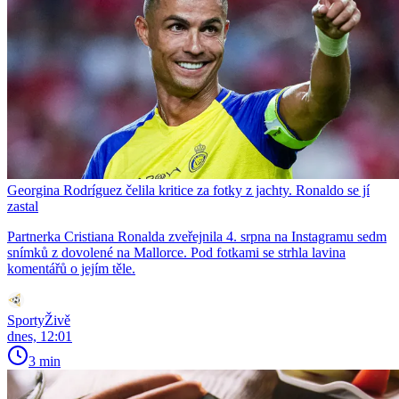
Georgina Rodríguez čelila kritice za fotky z jachty. Ronaldo se jí
zastal
Partnerka Cristiana Ronalda zveřejnila 4. srpna na Instagramu sedm
snímků z dovolené na Mallorce. Pod fotkami se strhla lavina
komentářů o jejím těle.
SportyŽivě
dnes, 12:01
3 min