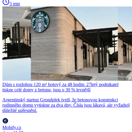
3 min
Dům s rozlohou 120 m² hotový za 48 hodin: 27letý podnikatel
tiskne celé domy z betonu, jsou o 30 % levnější
Argentinský startup Grondplek tvrdí, že betonovou konstrukci
rodinného domu vytiskne za dva dny. Čísla jsou lákavá, ale vyžadují
důležité upřesnění.
Mobify.cz