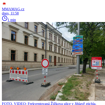
MMAMAG.cz
dnes, 11:58
1 min
FOTO, VIDEO: Frekventovaná Žižkova ulice v Jihlavě ztichla,