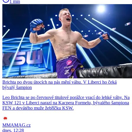
1 min
Brichta po dvou útocích na pás mění váhu. V Liberci ho čeká
bývalý šampion
Leo Brichta se po červnové titulové porážce vrací do lehké váhy. Na
KSW 121 v Liberci narazí na Kacpera Formelu, bývalého šampiona
FEN a devátého muže žebříčku KSW.
MMAMAG.cz
dnes, 12:28