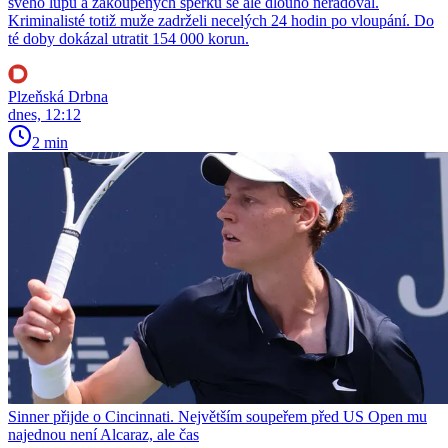
svého lupu a zakoupených šperků se ale dlouho neradoval.
Kriminalisté totiž muže zadrželi necelých 24 hodin po vloupání. Do
té doby dokázal utratit 154 000 korun.
Plzeňská Drbna
dnes, 12:12
2 min
Sinner přijde o Cincinnati. Největším soupeřem před US Open mu
najednou není Alcaraz, ale čas