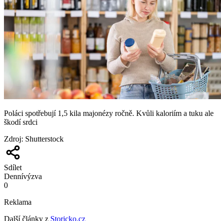
Poláci spotřebují 1,5 kila majonézy ročně. Kvůli kaloriím a tuku ale
škodí srdci
Zdroj
:
Shutterstock
Sdílet
Denní
výzva
0
Reklama
Další články z
Storicko.cz