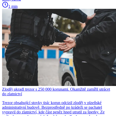
1 min
Zloděj ukradl trezor s 250 000 korunami. Okamžitě zamířil utrácet
do zlatnictví
Trezor obsahující stovky tisíc korun odcizil zloděj v plzeňské
administrativní budově. Bezprostředně po krádeži se pachatel
vypravil do zlatnictví, kde část peněz hned utratil za šperky. Ze