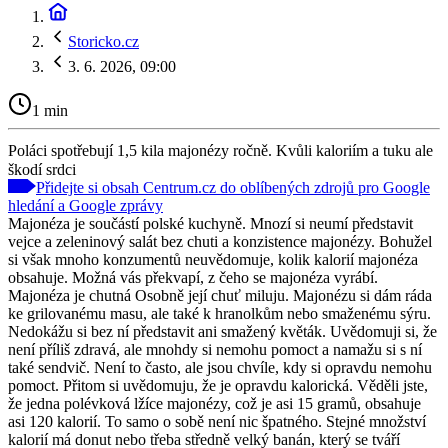
Storicko.cz
3. 6. 2026, 09:00
1 min
Poláci spotřebují 1,5 kila majonézy ročně. Kvůli kaloriím a tuku ale
škodí srdci
Přidejte si obsah Centrum.cz do oblíbených zdrojů pro Google
hledání a Google zprávy
Majonéza je součástí polské kuchyně. Mnozí si neumí představit
vejce a zeleninový salát bez chuti a konzistence majonézy. Bohužel
si však mnoho konzumentů neuvědomuje, kolik kalorií majonéza
obsahuje. Možná vás překvapí, z čeho se majonéza vyrábí.
Majonéza je chutná Osobně její chuť miluju. Majonézu si dám ráda
ke grilovanému masu, ale také k hranolkům nebo smaženému sýru.
Nedokážu si bez ní představit ani smažený květák. Uvědomuji si, že
není příliš zdravá, ale mnohdy si nemohu pomoct a namažu si s ní
také sendvič. Není to často, ale jsou chvíle, kdy si opravdu nemohu
pomoct. Přitom si uvědomuju, že je opravdu kalorická. Věděli jste,
že jedna polévková lžíce majonézy, což je asi 15 gramů, obsahuje
asi 120 kalorií. To samo o sobě není nic špatného. Stejné množství
kalorií má donut nebo třeba středně velký banán, který se tváří