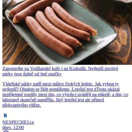
Zapomeňte na Vodňanské kuře i na Krahulík. Nejlepší poctivé
párky jsou úplně od jiné značky
Vídeňské párky patří mezi stálice českých lednic. Jak vybrat ty
nejlepší? Obalem se řídit nemůžeme. Letošní test dTestu ukázal
nepříjemné rozdíly mezi tím, co výrobci uvádějí na etiketě, a tím, co
laboratoř skutečně naměřila. Jiný letošní test ale přinesl
překvapivého vítěze.
NESPECHEJ.cz
dnes, 12:00