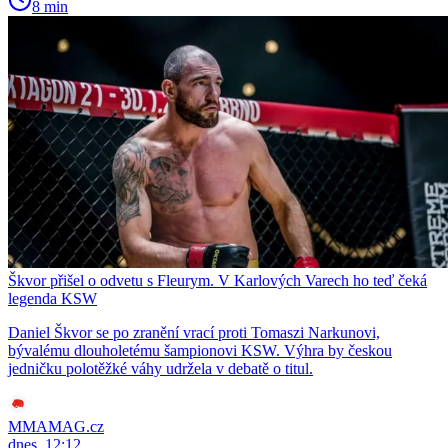
8 min
Škvor přišel o odvetu s Fleurym. V Karlových Varech ho teď čeká
legenda KSW
Daniel Škvor se po zranění vrací proti Tomaszi Narkunovi,
bývalému dlouholetému šampionovi KSW. Výhra by českou
jedničku polotěžké váhy udržela v debatě o titul.
MMAMAG.cz
dnes, 12:12