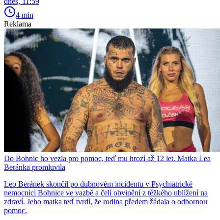
dnes, 11:59
4 min
Reklama
Do Bohnic ho vezla pro pomoc, teď mu hrozí až 12 let. Matka Lea
Beránka promluvila
Leo Beránek skončil po dubnovém incidentu v Psychiatrické
nemocnici Bohnice ve vazbě a čelí obvinění z těžkého ublížení na
zdraví. Jeho matka teď tvrdí, že rodina předem žádala o odbornou
pomoc.