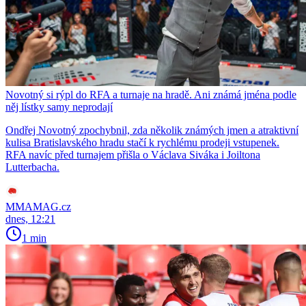
Novotný si rýpl do RFA a turnaje na hradě. Ani známá jména podle
něj lístky samy neprodají
Ondřej Novotný zpochybnil, zda několik známých jmen a atraktivní
kulisa Bratislavského hradu stačí k rychlému prodeji vstupenek.
RFA navíc před turnajem přišla o Václava Siváka i Joiltona
Lutterbacha.
MMAMAG.cz
dnes, 12:21
1 min