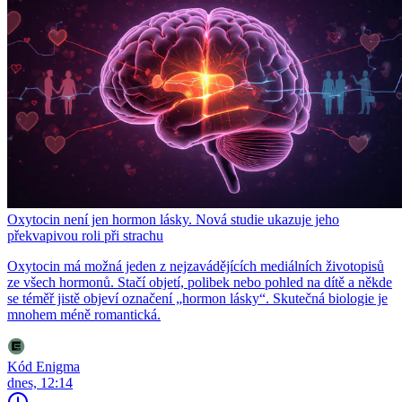
Oxytocin není jen hormon lásky. Nová studie ukazuje jeho
překvapivou roli při strachu
Oxytocin má možná jeden z nejzavádějících mediálních životopisů
ze všech hormonů. Stačí objetí, polibek nebo pohled na dítě a někde
se téměř jistě objeví označení „hormon lásky“. Skutečná biologie je
mnohem méně romantická.
Kód Enigma
dnes, 12:14