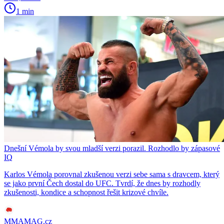
1 min
Dnešní Vémola by svou mladší verzi porazil. Rozhodlo by zápasové
IQ
Karlos Vémola porovnal zkušenou verzi sebe sama s dravcem, který
se jako první Čech dostal do UFC. Tvrdí, že dnes by rozhodly
zkušenosti, kondice a schopnost řešit krizové chvíle.
MMAMAG.cz