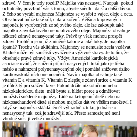
zdravě. V čem je tedy rozdíl? Majolka vás nezasytí. Naopak, pokud
ochutnáte, povzbudí vás k tomu, abyste snědli i další a další dávku.
Z čeho se vyrábí majonéza Majonéza se vyrábí z vajec, oleje a octa.
Obsahovat může také sůl, cukr a koření. Většina kupovaných
majonéz je vyrobených ze sójového oleje, ale lze zakoupit také
majolku z avokádového nebo olivového oleje. Majonéza obsahuje
některé zdravé nenasycené tuky. Právě ty však mohou prospět
zdraví. Problém jsou již zmíněné kalorie a také tuky. Je majolka
špatná? Trochu vás uklidním. Majonézy se nemusíte zcela vzdávat.
Klidně může být součástí vyvážené a výživné stravy. Je to tím, že
obsahuje právě zdravé tuky. Vždyť Americká kardiologická
asociace uvádí, že snížení příjmů nasycených tuků jako je třeba
máslo a nahrazení polynenasycenými oleji pomáhá snižovat riziko
kardiovaskulárních onemocnění. Navíc majolka obsahuje také
vitamín E a vitamín K. Vitamín E zlepšuje zdraví srdce a vitamín K
je důležitý pro srážení krve. Pokud držíte nízkotučnou nebo
nízkokalorickou dietu, měli byste si hlídat porce a odměřovat
množství snědené majonézy. Lidé na ketogenní dietě nebo na
nízkosacharidové dietě si mohou majolku dát ve větším množství. I
když se majonéza skládá téměř výhradně z tuku, jedná se o
nenasycený tuk, což je zdravější tuk. Přesto samozřejmě není
vhodné sníst ji velké množství.