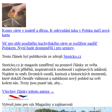
Konec oleje v toaletě a dřezu. K odevzdání tuku v Polsku stačí nová
karta
Síť pro sběr použitého kuchyňského oleje se rozšiřuje napříč
Polskem. Nyní bude dostupnější i pro seniory.
Tento článek byl publikován ze zdrojů
Storicko.cz
Storicko.cz je magazín zaměřený na poutavé články ze světa
skutečných příběhů, inspirativních osobností i zajímavých událostí.
Najdete tu směs životních osudů, kuriozit a historických momentů,
které dokáží čtenáře vtáhnout a nabídnout nový pohled na svět
kolem nás. Texty jsou psané tak, aby...
Všechny články tohoto autora →
Vybrali jsme pro vás
Magazíny a zajímavosti