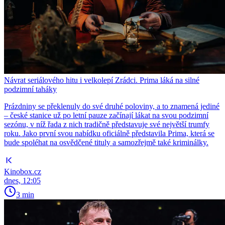
Návrat seriálového hitu i velkolepí Zrádci. Prima láká na silné
podzimní taháky
Prázdniny se překlenuly do své druhé poloviny, a to znamená jediné
– české stanice už po letní pauze začínají lákat na svou podzimní
sezónu, v níž řada z nich tradičně představuje své největší trumfy
roku. Jako první svou nabídku oficiálně představila Prima, která se
bude spoléhat na osvědčené tituly a samozřejmě také kriminálky.
Kinobox.cz
dnes, 12:05
3 min