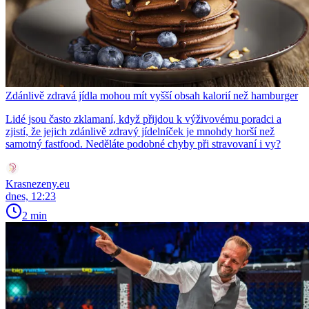
Zdánlivě zdravá jídla mohou mít vyšší obsah kalorií než hamburger
Lidé jsou často zklamaní, když přijdou k výživovému poradci a
zjistí, že jejich zdánlivě zdravý jídelníček je mnohdy horší než
samotný fastfood. Neděláte podobné chyby při stravovaní i vy?
Krasnezeny.eu
dnes, 12:23
2 min