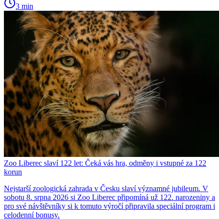
3 min
Zoo Liberec slaví 122 let: Čeká vás hra, odměny i vstupné za 122
korun
Nejstarší zoologická zahrada v Česku slaví významné jubileum. V
sobotu 8. srpna 2026 si Zoo Liberec připomíná už 122. narozeniny a
pro své návštěvníky si k tomuto výročí připravila speciální program i
celodenní bonusy.