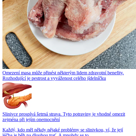
Omezení masa může přinést některým lidem zdravotní benefity.
Rozhodující je pestrost a vyváženost celého jídelníčku
Slinivce prospívá šetrná strava. Tyto potraviny je vhodné omezit
zejména při jejím onemocnění
Každý, kdo měl někdy nějaké problémy se slinivkou, ví, že její
léčba je běh na dlouhou trať. A mnohdy se to...