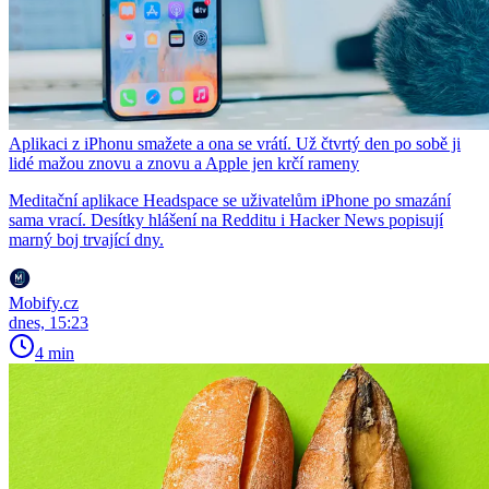
Aplikaci z iPhonu smažete a ona se vrátí. Už čtvrtý den po sobě ji
lidé mažou znovu a znovu a Apple jen krčí rameny
Meditační aplikace Headspace se uživatelům iPhone po smazání
sama vrací. Desítky hlášení na Redditu i Hacker News popisují
marný boj trvající dny.
Mobify.cz
dnes, 15:23
4 min