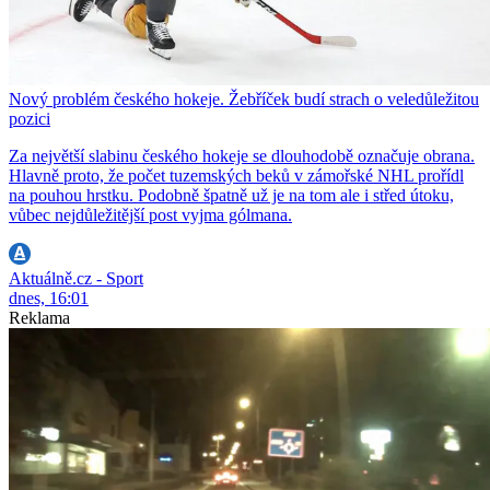
Nový problém českého hokeje. Žebříček budí strach o veledůležitou
pozici
Za největší slabinu českého hokeje se dlouhodobě označuje obrana.
Hlavně proto, že počet tuzemských beků v zámořské NHL prořídl
na pouhou hrstku. Podobně špatně už je na tom ale i střed útoku,
vůbec nejdůležitější post vyjma gólmana.
Aktuálně.cz - Sport
dnes, 16:01
Reklama