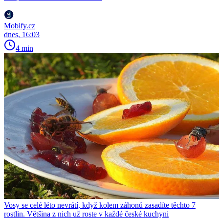
Mobify.cz
dnes, 16:03
4 min
Vosy se celé léto nevrátí, když kolem záhonů zasadíte těchto 7
rostlin. Většina z nich už roste v každé české kuchyni