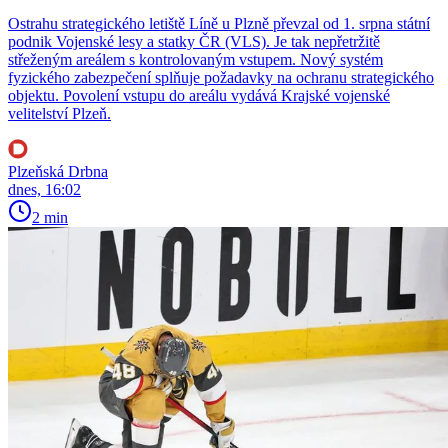
Ostrahu strategického letiště Líně u Plzně převzal od 1. srpna státní
podnik Vojenské lesy a statky ČR (VLS). Je tak nepřetržitě
střeženým areálem s kontrolovaným vstupem. Nový systém
fyzického zabezpečení splňuje požadavky na ochranu strategického
objektu. Povolení vstupu do areálu vydává Krajské vojenské
velitelství Plzeň.
Plzeňská Drbna
dnes, 16:02
2 min