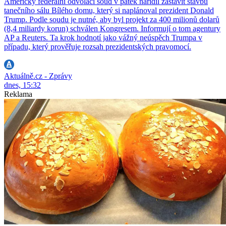
Americký federální odvolací soud v pátek nařídil zastavit stavbu
tanečního sálu Bílého domu, který si naplánoval prezident Donald
Trump. Podle soudu je nutné, aby byl projekt za 400 milionů dolarů
(8,4 miliardy korun) schválen Kongresem. Informují o tom agentury
AP a Reuters. Ta krok hodnotí jako vážný neúspěch Trumpa v
případu, který prověřuje rozsah prezidentských pravomocí.
Aktuálně.cz - Zprávy
dnes, 15:32
Reklama