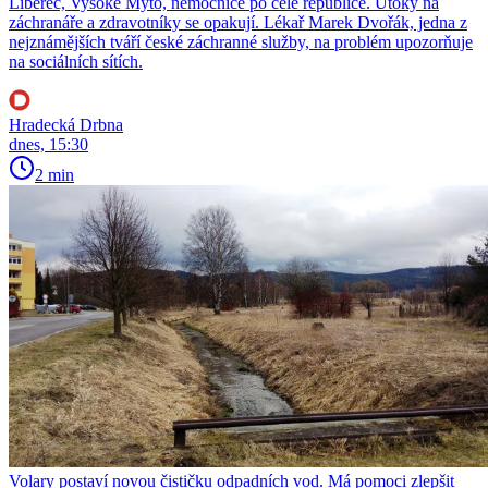
Liberec, Vysoké Mýto, nemocnice po celé republice. Útoky na
záchranáře a zdravotníky se opakují. Lékař Marek Dvořák, jedna z
nejznámějších tváří české záchranné služby, na problém upozorňuje
na sociálních sítích.
Hradecká Drbna
dnes, 15:30
2 min
Volary postaví novou čističku odpadních vod. Má pomoci zlepšit