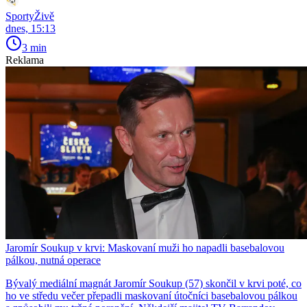
SportyŽivě
dnes, 15:13
3 min
Reklama
Jaromír Soukup v krvi: Maskovaní muži ho napadli basebalovou
pálkou, nutná operace
Bývalý mediální magnát Jaromír Soukup (57) skončil v krvi poté, co
ho ve středu večer přepadli maskovaní útočníci basebalovou pálkou