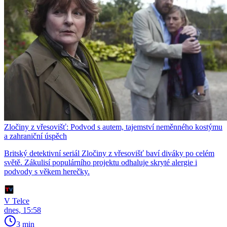
Zločiny z vřesovišť: Podvod s autem, tajemství neměnného kostýmu
a zahraniční úspěch
Britský detektivní seriál Zločiny z vřesovišť baví diváky po celém
světě. Zákulisí populárního projektu odhaluje skryté alergie i
podvody s věkem herečky.
V Telce
dnes, 15:58
3 min