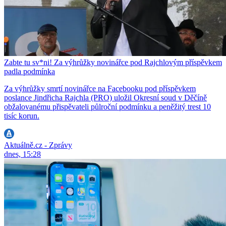
Zabte tu sv*ni! Za výhrůžky novinářce pod Rajchlovým příspěvkem
padla podmínka
Za výhrůžky smrtí novinářce na Facebooku pod příspěvkem
poslance Jindřicha Rajchla (PRO) uložil Okresní soud v Děčíně
obžalovanému přispěvateli půlroční podmínku a peněžitý trest 10
tisíc korun.
Aktuálně.cz - Zprávy
dnes, 15:28