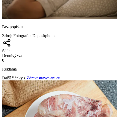
Bez popisku
Zdroj
:
Fotografie: Depositphotos
Sdílet
Denní
výzva
0
Reklama
Další články z
Zdravestravovani.eu