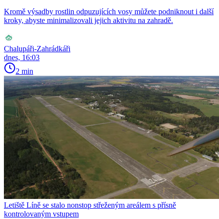
Kromě výsadby rostlin odpuzujících vosy můžete podniknout i další
kroky, abyste minimalizovali jejich aktivitu na zahradě.
Chalupáři-Zahrádkáři
dnes, 16:03
2 min
Letiště Líně se stalo nonstop střeženým areálem s přísně
kontrolovaným vstupem