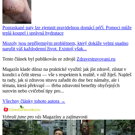
Popraskané paty lze zjemnit pravidelnou domácí péčí. Pomoci může
teplá koupel i správná hydratace
Mozoly jsou nepříjemným problémem, který dokáže velmi snadno
narušit váš každodenní život. Existují však...
Tento článek byl publikován ze zdrojů
Zdravestravovani.eu
Magazín klade důraz na praktické využití: jak jíst zdravě, zůstat v
kondici a čelit stresu — vše s respektem k realitě, v níž žiješ. Najdeš
tu rady, jak si zdravou stravu zařadit do dne bez námahy, ale i
témata, která překvapí — třeba zdravotní benefity obyčejných
surovin nebo cvičební tipy pro...
Všechny články tohoto autora →
Vybrali jsme pro vás
Magazíny a zajímavosti