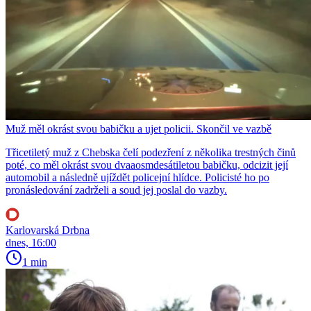
Muž měl okrást svou babičku a ujet policii. Skončil ve vazbě
Třicetiletý muž z Chebska čelí podezření z několika trestných činů
poté, co měl okrást svou dvaaosmdesátiletou babičku, odcizit její
automobil a následně ujíždět policejní hlídce. Policisté ho po
pronásledování zadrželi a soud jej poslal do vazby.
Karlovarská Drbna
dnes, 16:00
1 min