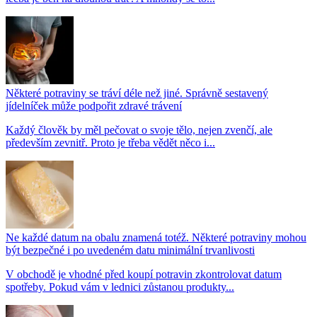
Některé potraviny se tráví déle než jiné. Správně sestavený
jídelníček může podpořit zdravé trávení
Každý člověk by měl pečovat o svoje tělo, nejen zvenčí, ale
především zevnitř. Proto je třeba vědět něco i...
Ne každé datum na obalu znamená totéž. Některé potraviny mohou
být bezpečné i po uvedeném datu minimální trvanlivosti
V obchodě je vhodné před koupí potravin zkontrolovat datum
spotřeby. Pokud vám v lednici zůstanou produkty...