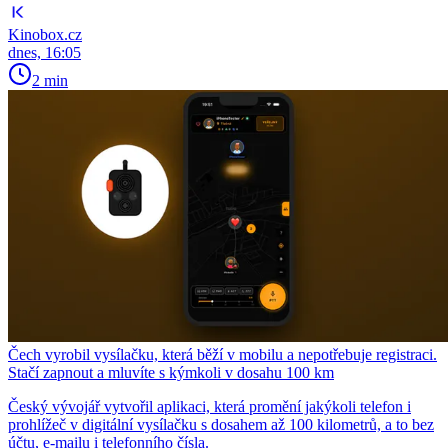
Kinobox.cz
dnes, 16:05
2 min
Čech vyrobil vysílačku, která běží v mobilu a nepotřebuje registraci.
Stačí zapnout a mluvíte s kýmkoli v dosahu 100 km
Český vývojář vytvořil aplikaci, která promění jakýkoli telefon i
prohlížeč v digitální vysílačku s dosahem až 100 kilometrů, a to bez
účtu, e-mailu i telefonního čísla.