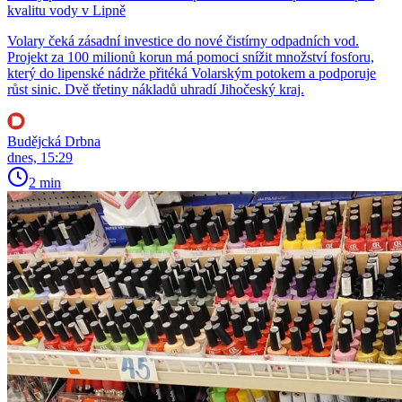
kvalitu vody v Lipně
Volary čeká zásadní investice do nové čistírny odpadních vod.
Projekt za 100 milionů korun má pomoci snížit množství fosforu,
který do lipenské nádrže přitéká Volarským potokem a podporuje
růst sinic. Dvě třetiny nákladů uhradí Jihočeský kraj.
Budějcká Drbna
dnes, 15:29
2 min