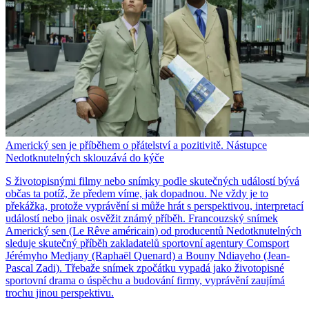
Americký sen je příběhem o přátelství a pozitivitě. Nástupce
Nedotknutelných sklouzává do kýče
S životopisnými filmy nebo snímky podle skutečných událostí bývá
občas ta potíž, že předem víme, jak dopadnou. Ne vždy je to
překážka, protože vyprávění si může hrát s perspektivou, interpretací
událostí nebo jinak osvěžit známý příběh. Francouzský snímek
Americký sen (Le Rêve américain) od producentů Nedotknutelných
sleduje skutečný příběh zakladatelů sportovní agentury Comsport
Jérémyho Medjany (Raphaël Quenard) a Bouny Ndiayeho (Jean-
Pascal Zadi). Třebaže snímek zpočátku vypadá jako životopisné
sportovní drama o úspěchu a budování firmy, vyprávění zaujímá
trochu jinou perspektivu.