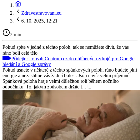
Zdravestravovani.eu
6. 10. 2025, 12:21
2 min
Pokud spíte v jedné z těchto poloh, tak se nemůžete divit, že vás
ráno bolí celé tělo
Přidejte si obsah Centrum.cz do oblíbených zdrojů pro Google
hledání a Google zprávy
Pokud usnete v některé z těchto spánkových poloh, ráno budete plní
energie a nezastihne vás žádná bolest. Jsou navíc velmi příjemné.
Spánková poloha hraje velmi důležitou roli během nočního
odpočinku. To, jakým způsobem držíte [...]...