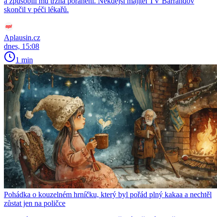
a způsobili mu tržná poranění. Někdejší majitel TV Barrandov
skončil v péči lékařů.
Aplausin.cz
dnes, 15:08
1 min
Pohádka o kouzelném hrníčku, který byl pořád plný kakaa a nechtěl
zůstat jen na poličce