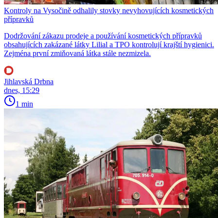
Kontroly na Vysočině odhalily stovky nevyhovujících kosmetických
přípravků
Dodržování zákazu prodeje a používání kosmetických přípravků
obsahujících zakázané látky Lilial a TPO kontrolují krajští hygienici.
Zejména první zmiňovaná látka stále nezmizela.
Jihlavská Drbna
dnes, 15:29
1 min