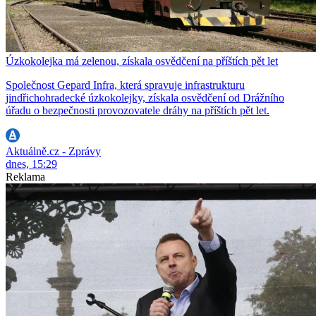
Úzkokolejka má zelenou, získala osvědčení na příštích pět let
Společnost Gepard Infra, která spravuje infrastrukturu
jindřichohradecké úzkokolejky, získala osvědčení od Drážního
úřadu o bezpečnosti provozovatele dráhy na příštích pět let.
Aktuálně.cz - Zprávy
dnes, 15:29
Reklama