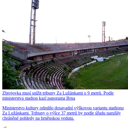
Zbrojovka musí snížit tribuny Za Lužánkami o 9 metrů. Podle
ministerstva stadion kazí panorama Brna
Ministerstvo kultury odmítlo dosavadní výškovou variantu stadionu
Za Lužánkami. Tribuny o výšce 37 metrů by podle úřadu narušily
chráněné pohledy na brněnskou vedutu.