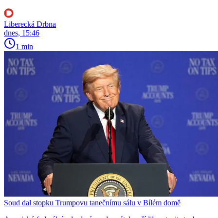
Liberecká Drbna
dnes, 15:46
1 min
Soud dal stopku Trumpovu tanečnímu sálu v Bílém domě