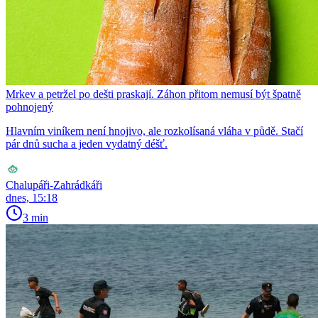
Mrkev a petržel po dešti praskají. Záhon přitom nemusí být špatně
pohnojený
Hlavním viníkem není hnojivo, ale rozkolísaná vláha v půdě. Stačí
pár dnů sucha a jeden vydatný déšť.
Chalupáři-Zahrádkáři
dnes, 15:18
3 min