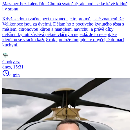
Mazanec bez kalendáře: Chutná svátečně, ale hodí se ke kávě klidně
i v srpnu
Když se doma začne péct mazanec, je to pro mě jasné znamení, že
Velikonoce jsou za dveřmi. Dělám ho z poctivého kynutého těsta s
máslem, citronovou kůrou a mandlemi navrchu, a právě díky
delšímu kynutí zůstává pěkně vláčný a nepadá. Je to recept, ke
kterému se vracím každý rok, protože funguje i v obyčejné domácí
kuchyni.
Cooky.cz
dnes, 15:31
4 min