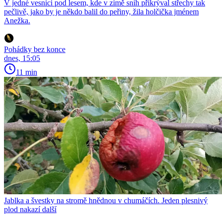
V jedné vesnici pod lesem, kde v zimě sníh přikrýval střechy tak
pečlivě, jako by je někdo balil do peřiny, žila holčička jménem
Anežka.
Pohádky bez konce
dnes, 15:05
11 min
Jablka a švestky na stromě hnědnou v chumáčích. Jeden plesnivý
plod nakazí další