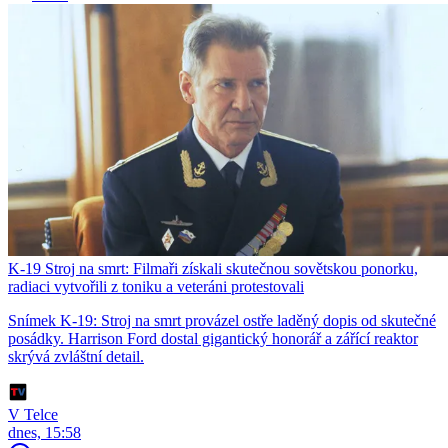
K-19 Stroj na smrt: Filmaři získali skutečnou sovětskou ponorku,
radiaci vytvořili z toniku a veteráni protestovali
Snímek K-19: Stroj na smrt provázel ostře laděný dopis od skutečné
posádky. Harrison Ford dostal gigantický honorář a zářící reaktor
skrývá zvláštní detail.
V Telce
dnes, 15:58