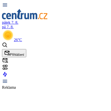
pátek 7. 8.
pá 7. 8.
26°C
Přihlášení
Reklama