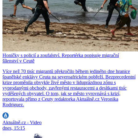
Honičky s policií a zoufalství. Reportérka popisuje migrační
šílenství v Ceutě
Více než 70 tisíc migrantů překročilo během jediného dne hranice
španělské enklávy Ceuta na severoafrickém pobřeží. Bezprecedentní
krize proměnila obvykle živé město v liduprázdnou zónu s
vyprodanými obchody, zavřenými restauracemi a desítkami tisíc
vyděšených obyvatel. O tom, jak se město vyrovnává s krizí,
reportovala přímo z Ceuty redaktorka Aktuálně.cz Veronika
Rodriguez.
Aktuálně.cz - Video
dnes, 15:15