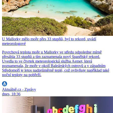
U Mallorky mělo moře přes 33 stupňů, byl to rekord, uvádí
meteorologové
Povrchová teplota moře u Mallorky ve středu odpoledne mírně
přesáhla 33 stupňů a tím zaznamenala nový španělský rekord.
Uvedla to ve čtvrtek meteorologická služba Aemet, která
poznamenala, že moře v okolí Baleárských ostrovů a v západním
Středomoří je letos nadprůměrně teplé, což ovlivňuje například také
noční teploty na pobřeží.
Aktuálně.cz - Zprávy
dnes, 18:36