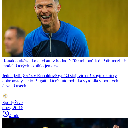
Ronaldo ukázal kolekci aut v hodnotě 700 milionů Kč. Patří mezi ně
model, kterých vzniklo jen deset
Jeden jediný vůz v Ronaldově garáži stojí víc než zbytek sbírky
dohromady. Je to Bugatti, které automobilka vyrobila v pouhých
deseti kusech.
SportyŽivě
dnes, 20:16
4 min