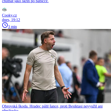
chutnat jako skříň po babičce.
Cooky.cz
dnes, 19:12
3 min
Obrovská škoda. Hradec pálil šance, proti Besiktasi nevyužil ani
přesilovku