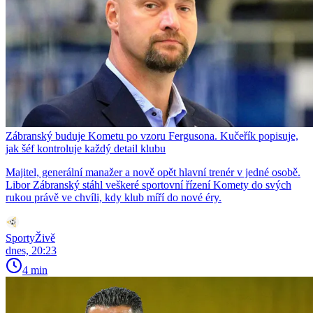
Zábranský buduje Kometu po vzoru Fergusona. Kučeřík popisuje,
jak šéf kontroluje každý detail klubu
Majitel, generální manažer a nově opět hlavní trenér v jedné osobě.
Libor Zábranský stáhl veškeré sportovní řízení Komety do svých
rukou právě ve chvíli, kdy klub míří do nové éry.
SportyŽivě
dnes, 20:23
4 min