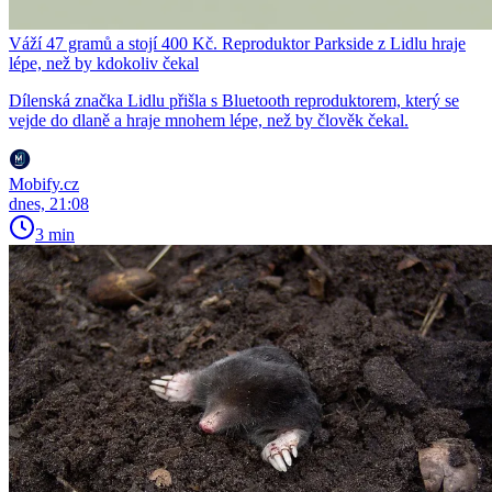
Váží 47 gramů a stojí 400 Kč. Reproduktor Parkside z Lidlu hraje
lépe, než by kdokoliv čekal
Dílenská značka Lidlu přišla s Bluetooth reproduktorem, který se
vejde do dlaně a hraje mnohem lépe, než by člověk čekal.
Mobify.cz
dnes, 21:08
3 min