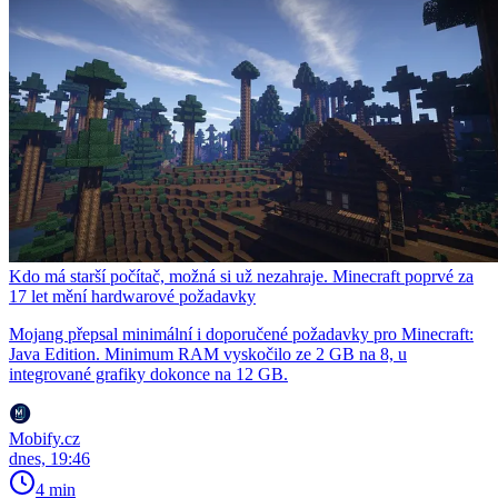
Kdo má starší počítač, možná si už nezahraje. Minecraft poprvé za
17 let mění hardwarové požadavky
Mojang přepsal minimální i doporučené požadavky pro Minecraft:
Java Edition. Minimum RAM vyskočilo ze 2 GB na 8, u
integrované grafiky dokonce na 12 GB.
Mobify.cz
dnes, 19:46
4 min