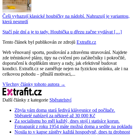
Češi vyhazují klasické houbičky na nádobí. Nahrazují je variantou,
která nesmrdí
Stačí pár dní a je to tady. Houbička u dřezu začne vydávat […]
Tento článek byl publikován ze zdrojů
Extrafit.cz
Web věnovaný sportu, posilování a zdravému stravování. Najdete
zde tréninkové plány, tipy na cvičení pro začátečníky i pokročilé,
doporučení k doplňkům stravy a rady, jak efektivně budovat
kondici. Extrafit.cz se zaměřuje nejen na fyzickou stránku, ale i na
celkovou pohodu – přináší motivaci,...
Všechny články tohoto autora →
Další články z kategorie
Sběratelství
Zbyla vám doma stará šedivá klávesnice od počítače.
Sběratelé nabízejí za některé až 30 000 Kč
Za socialismu ho měl každý, dnes stojí i statisíce korun.
Fotoaparát z roku 1954 máte možná doma a sedíte na pokladu
Nosila to v kapse zástěry každá hospodyně, dnes tu drobnost