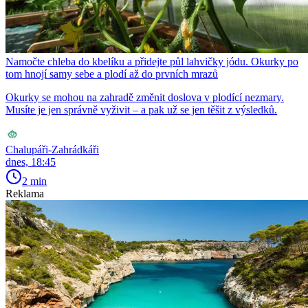
Namočte chleba do kbelíku a přidejte půl lahvičky jódu. Okurky po
tom hnojí samy sebe a plodí až do prvních mrazů
Okurky se mohou na zahradě změnit doslova v plodící nezmary.
Musíte je jen správně vyživit – a pak už se jen těšit z výsledků.
Chalupáři-Zahrádkáři
dnes, 18:45
2 min
Reklama