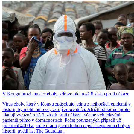
V Kongu hrozí mutace eboly, zdravotníci rozšíří zásah proti nákaze
Virus eboly, který v Kongu způsobuje jednu z nejhorších epidemií v
historii, by mohl mutovat, varují zdravotníci. Afričtí odborníci proto
plánují výrazně rozšířit zásah proti nákaze, včetně vyhledávání
pacientů přímo v domácnostech. Počet potvrzených případů už
překročil 4000 a podle úřadů jde o druhou největší epidemii eboly v
historii, uvedl list The Guardian.