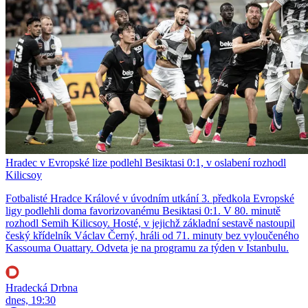
Hradec v Evropské lize podlehl Besiktasi 0:1, v oslabení rozhodl
Kilicsoy
Fotbalisté Hradce Králové v úvodním utkání 3. předkola Evropské
ligy podlehli doma favorizovanému Besiktasi 0:1. V 80. minutě
rozhodl Semih Kilicsoy. Hosté, v jejichž základní sestavě nastoupil
český křídelník Václav Černý, hráli od 71. minuty bez vyloučeného
Kassouma Ouattary. Odveta je na programu za týden v Istanbulu.
Hradecká Drbna
dnes, 19:30