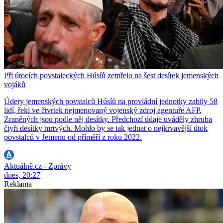
Při útocích povstaleckých Húsíů zemřelo na šest desítek jemenských
vojáků
Údery jemenských povstalců Húsíů na provládní jednotky zabily 58
lidí, řekl ve čtvrtek nejmenovaný vojenský zdroj agentuře AFP.
Zraněných jsou podle něj desítky. Předchozí údaje uváděly zhruba
čtyři desítky mrtvých. Mohlo by se tak jednat o nejkrvavější útok
povstalců v Jemenu od příměří z roku 2022.
Aktuálně.cz - Zprávy
dnes, 20:27
Reklama