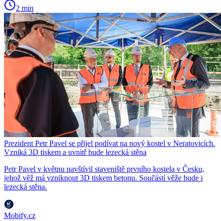
2 min
Prezident Petr Pavel se přijel podívat na nový kostel v Neratovicích.
Vzniká 3D tiskem a uvnitř bude lezecká stěna
Petr Pavel v květnu navštívil staveniště prvního kostela v Česku,
jehož věž má vzniknout 3D tiskem betonu. Součástí věže bude i
lezecká stěna.
Mobify.cz