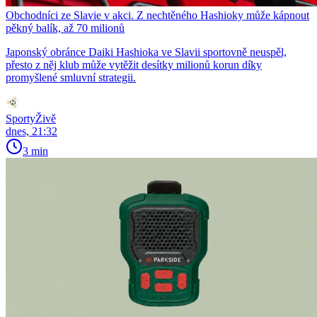
Obchodníci ze Slavie v akci. Z nechtěného Hashioky může kápnout
pěkný balík, až 70 milionů
Japonský obránce Daiki Hashioka ve Slavii sportovně neuspěl,
přesto z něj klub může vytěžit desítky milionů korun díky
promyšlené smluvní strategii.
SportyŽivě
dnes, 21:32
3 min