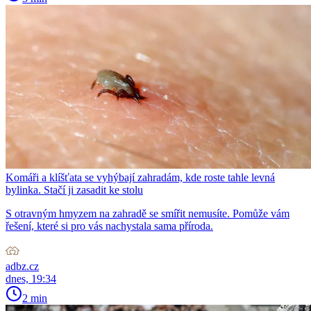
Komáři a klíšťata se vyhýbají zahradám, kde roste tahle levná
bylinka. Stačí ji zasadit ke stolu
S otravným hmyzem na zahradě se smířit nemusíte. Pomůže vám
řešení, které si pro vás nachystala sama příroda.
adbz.cz
dnes, 19:34
2 min