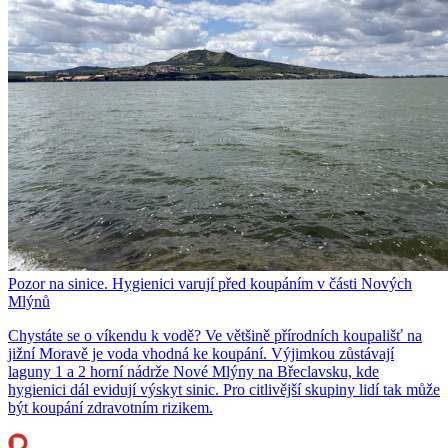
Pozor na sinice. Hygienici varují před koupáním v části Nových
Mlýnů
Chystáte se o víkendu k vodě? Ve většině přírodních koupališť na
jižní Moravě je voda vhodná ke koupání. Výjimkou zůstávají
laguny 1 a 2 horní nádrže Nové Mlýny na Břeclavsku, kde
hygienici dál evidují výskyt sinic. Pro citlivější skupiny lidí tak může
být koupání zdravotním rizikem.