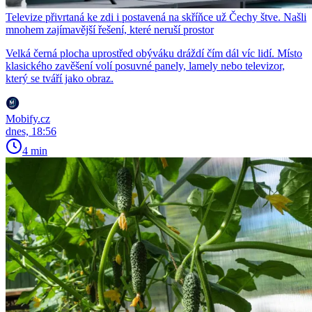
Televize přivrtaná ke zdi i postavená na skříňce už Čechy štve. Našli
mnohem zajímavější řešení, které neruší prostor
Velká černá plocha uprostřed obýváku dráždí čím dál víc lidí. Místo
klasického zavěšení volí posuvné panely, lamely nebo televizor,
který se tváří jako obraz.
Mobify.cz
dnes, 18:56
4 min