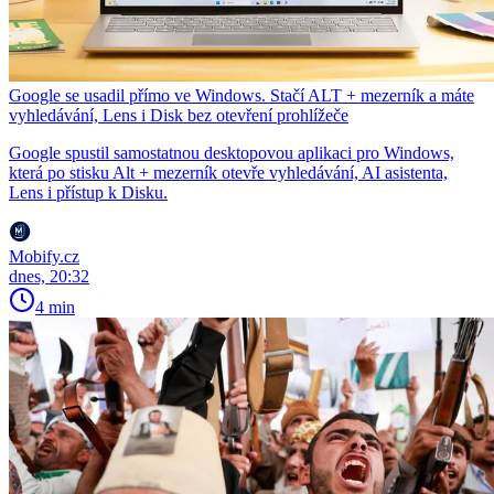
Google se usadil přímo ve Windows. Stačí ALT + mezerník a máte
vyhledávání, Lens i Disk bez otevření prohlížeče
Google spustil samostatnou desktopovou aplikaci pro Windows,
která po stisku Alt + mezerník otevře vyhledávání, AI asistenta,
Lens i přístup k Disku.
Mobify.cz
dnes, 20:32
4 min