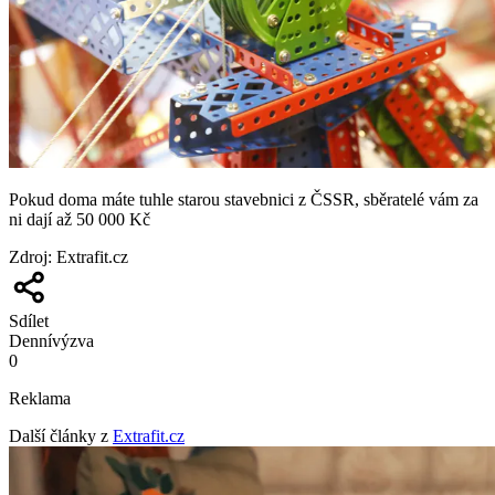
Pokud doma máte tuhle starou stavebnici z ČSSR, sběratelé vám za
ni dají až 50 000 Kč
Zdroj
:
Extrafit.cz
Sdílet
Denní
výzva
0
Reklama
Další články z
Extrafit.cz