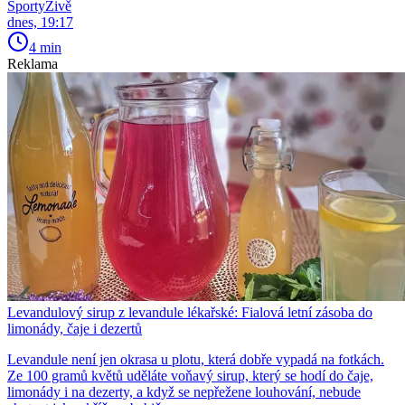
SportyŽivě
dnes, 19:17
4 min
Reklama
Levandulový sirup z levandule lékařské: Fialová letní zásoba do
limonády, čaje i dezertů
Levandule není jen okrasa u plotu, která dobře vypadá na fotkách.
Ze 100 gramů květů uděláte voňavý sirup, který se hodí do čaje,
limonády i na dezerty, a když se nepřežene louhování, nebude