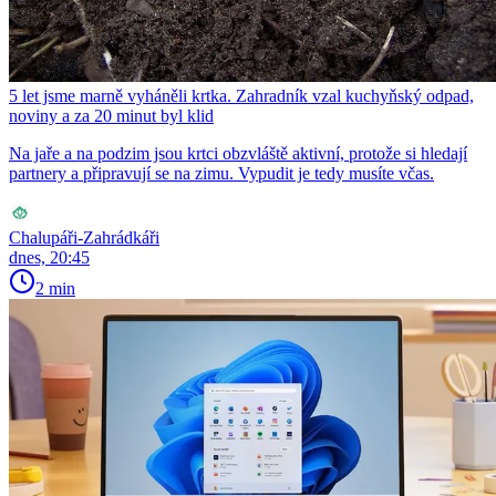
5 let jsme marně vyháněli krtka. Zahradník vzal kuchyňský odpad,
noviny a za 20 minut byl klid
Na jaře a na podzim jsou krtci obzvláště aktivní, protože si hledají
partnery a připravují se na zimu. Vypudit je tedy musíte včas.
Chalupáři-Zahrádkáři
dnes, 20:45
2 min