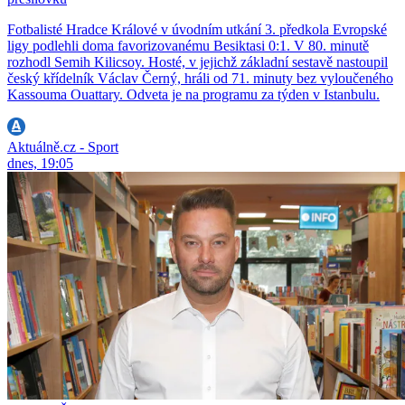
Fotbalisté Hradce Králové v úvodním utkání 3. předkola Evropské
ligy podlehli doma favorizovanému Besiktasi 0:1. V 80. minutě
rozhodl Semih Kilicsoy. Hosté, v jejichž základní sestavě nastoupil
český křídelník Václav Černý, hráli od 71. minuty bez vyloučeného
Kassouma Ouattary. Odveta je na programu za týden v Istanbulu.
Aktuálně.cz - Sport
dnes, 19:05