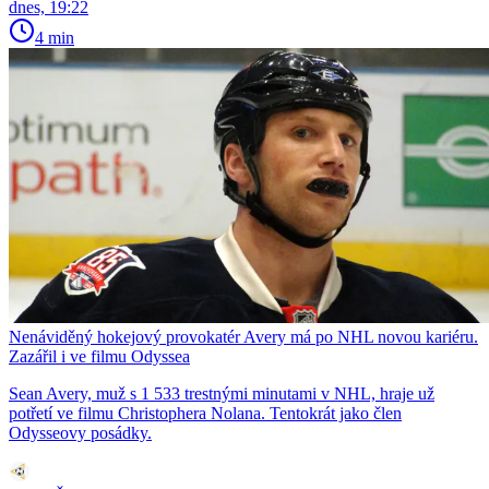
dnes, 19:22
4 min
Nenáviděný hokejový provokatér Avery má po NHL novou kariéru.
Zazářil i ve filmu Odyssea
Sean Avery, muž s 1 533 trestnými minutami v NHL, hraje už
potřetí ve filmu Christophera Nolana. Tentokrát jako člen
Odysseovy posádky.