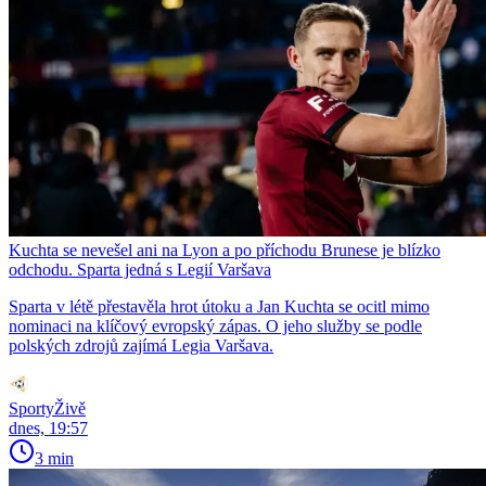
Kuchta se nevešel ani na Lyon a po příchodu Brunese je blízko
odchodu. Sparta jedná s Legií Varšava
Sparta v létě přestavěla hrot útoku a Jan Kuchta se ocitl mimo
nominaci na klíčový evropský zápas. O jeho služby se podle
polských zdrojů zajímá Legia Varšava.
SportyŽivě
dnes, 19:57
3 min