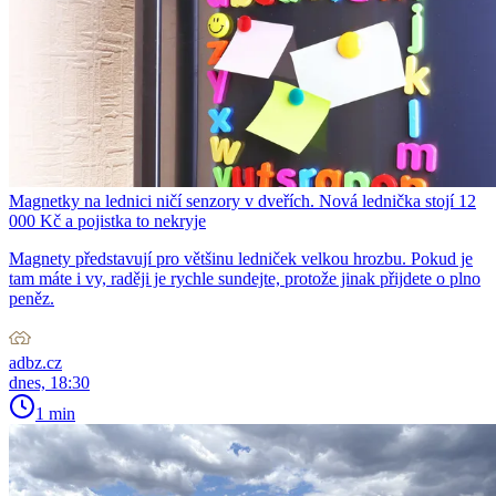
Magnetky na lednici ničí senzory v dveřích. Nová lednička stojí 12
000 Kč a pojistka to nekryje
Magnety představují pro většinu ledniček velkou hrozbu. Pokud je
tam máte i vy, raději je rychle sundejte, protože jinak přijdete o plno
peněz.
adbz.cz
dnes, 18:30
1 min