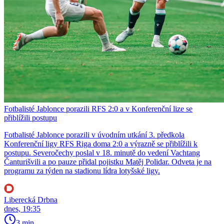
Fotbalisté Jablonce porazili RFS 2:0 a v Konferenční lize se
přiblížili postupu
Fotbalisté Jablonce porazili v úvodním utkání 3. předkola
Konferenční ligy RFS Riga doma 2:0 a výrazně se přiblížili k
postupu. Severočechy poslal v 18. minutě do vedení Vachtang
Čanturišvili a po pauze přidal pojistku Matěj Polidar. Odveta je na
programu za týden na stadionu lídra lotyšské ligy.
Liberecká Drbna
dnes, 19:35
3 min