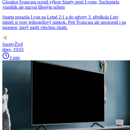
Glosátor Švancara ocenil výkon Sparty proti Lyonu, Suchomela
vlastňák ale nazval šíleným gólem
Sparta porazila Lyon na Letné 2:1 a do odvety 3. předkola Ligy
mistrů si veze jednogólový náskok. Petr Švancara ale upozornil i na
moment, který mohl všechno zhatit.
SportyŽivě
dnes, 19:03
3 min