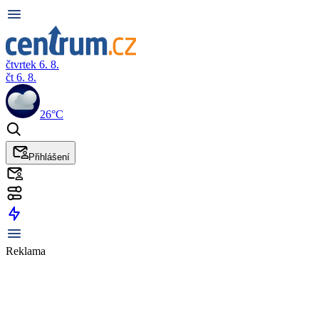
čtvrtek 6. 8.
čt 6. 8.
26°C
Přihlášení
Reklama