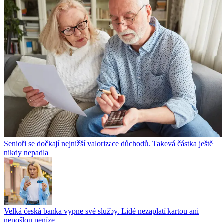
Senioři se dočkají nejnižší valorizace důchodů. Taková částka ještě
nikdy nepadla
Velká česká banka vypne své služby. Lidé nezaplatí kartou ani
nepošlou peníze