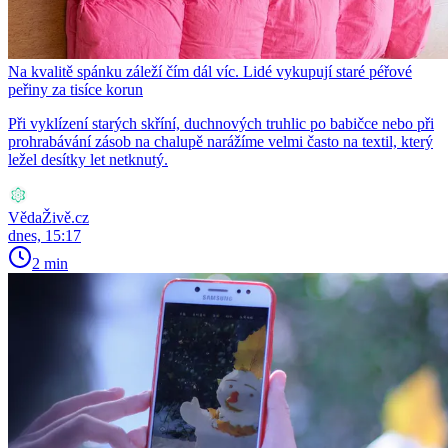
Na kvalitě spánku záleží čím dál víc. Lidé vykupují staré péřové
peřiny za tisíce korun
Při vyklízení starých skříní, duchnových truhlic po babičce nebo při
prohrabávání zásob na chalupě narážíme velmi často na textil, který
ležel desítky let netknutý.
VědaŽivě.cz
dnes, 15:17
2 min