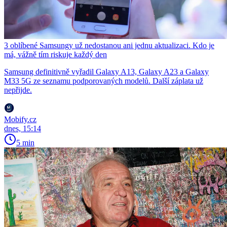
3 oblíbené Samsungy už nedostanou ani jednu aktualizaci. Kdo je
má, vážně tím riskuje každý den
Samsung definitivně vyřadil Galaxy A13, Galaxy A23 a Galaxy
M33 5G ze seznamu podporovaných modelů. Další záplata už
nepřijde.
Mobify.cz
dnes, 15:14
5 min