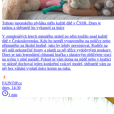
Tohoto japonského plyšáka mělo každé dítě v ČSSR. Dnes je
raritou a sběratelé ho vykupují za tisíce
V osmdesátých letech minulého století po něm toužilo snad každé
dítě v Československu. Kdo ho neměl vystaveného na poličce nebo
připnutého na školní brašně, jako by tehdy neexistoval. Rodiče na
něj stáli nekonečné fronty a platili za něj těžce vydobytými poukazy.
Dnes se tato legendární chlupatá hračka s plastovým obličejem vrací
na scénu v plné parádě. Pokud se vám doma na půdě nebo v krabici
ve sklepě dochoval jeden konkrétní vzácný model, sběratelé vám za
něj bez váhání vyplatí tisíce korun na ruku.
FAJNTIP.cz
dnes, 14:30
3 min