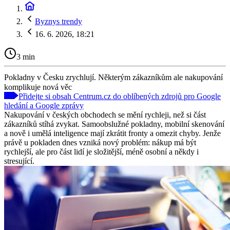
Byznys trendy
16. 6. 2026, 18:21
3 min
Pokladny v Česku zrychlují. Některým zákazníkům ale nakupování
komplikuje nová věc
Přidejte si obsah Centrum.cz do oblíbených zdrojů pro Google
hledání a Google zprávy
Nakupování v českých obchodech se mění rychleji, než si část
zákazníků stíhá zvykat. Samoobslužné pokladny, mobilní skenování
a nově i umělá inteligence mají zkrátit fronty a omezit chyby. Jenže
právě u pokladen dnes vzniká nový problém: nákup má být
rychlejší, ale pro část lidí je složitější, méně osobní a někdy i
stresující.