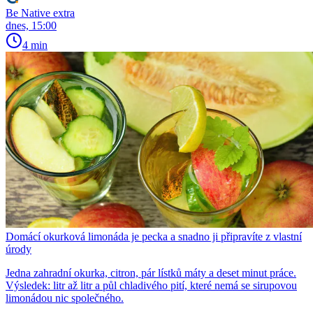
Be Native extra
dnes, 15:00
4 min
Domácí okurková limonáda je pecka a snadno ji připravíte z vlastní
úrody
Jedna zahradní okurka, citron, pár lístků máty a deset minut práce.
Výsledek: litr až litr a půl chladivého pití, které nemá se sirupovou
limonádou nic společného.