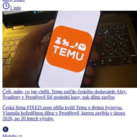
1 min
Češi, máte, co jste chtěli. Temu zničilo českého dodavatele Alzy.
Švadleny v Prostějově šijí poslední kusy, pak dílnu zavřou
Česká firma FIXED.zone přišla kvůli Temu o třetinu byznysu.
Vlastnila kožedělnou dílnu v Prostějově, kterou zavřela v únoru
2026, po 20 letech výroby.
Mobify.cz