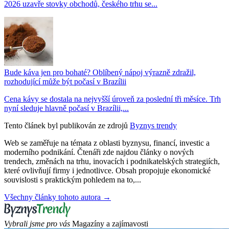
2026 uzavře stovky obchodů, českého trhu se...
Bude káva jen pro bohaté? Oblíbený nápoj výrazně zdražil,
rozhodující může být počasí v Brazílii
Cena kávy se dostala na nejvyšší úroveň za poslední tři měsíce. Trh
nyní sleduje hlavně počasí v Brazílii,...
Tento článek byl publikován ze zdrojů
Byznys trendy
Web se zaměřuje na témata z oblasti byznysu, financí, investic a
moderního podnikání. Čtenáři zde najdou články o nových
trendech, změnách na trhu, inovacích i podnikatelských strategiích,
které ovlivňují firmy i jednotlivce. Obsah propojuje ekonomické
souvislosti s praktickým pohledem na to,...
Všechny články tohoto autora →
Vybrali jsme pro vás
Magazíny a zajímavosti