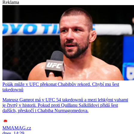
Reklama
Polák může v UFC překonat Chabibův rekord. Chybí mu šest
takedownů
Mateusz Gamrot má v UFC 54 takedownů a mezi lehkými vahami
je čtvrtý v historii. Pokud proti Quillanu Salkilldovi přidá šest
dalších, přeskočí i Chabiba Nurmagomedova.
MMAMAG.cz
dnes, 14:29