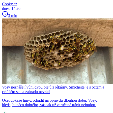
Cooky.cz
dnes, 14:26
3 min
Vosy nesnášejí vůni dvou olejů z lékárny. Smíchejte je s octem a
celé léto se na zahradu nevrátí
Ocet dokáže hmyz odradit na opravdu dlouhou dobu. Vosy,
hledající něco dobrého, vás tak už zaručeně trápit nebudou.