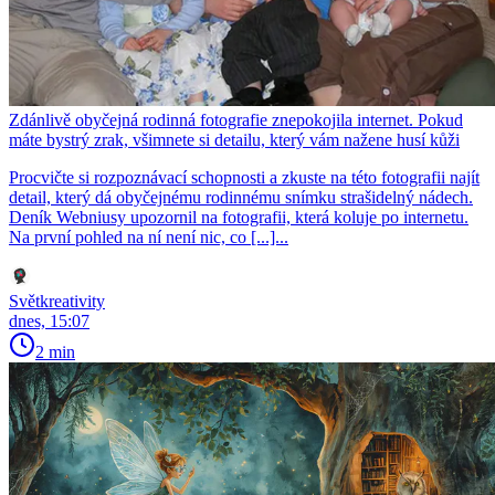
Zdánlivě obyčejná rodinná fotografie znepokojila internet. Pokud
máte bystrý zrak, všimnete si detailu, který vám nažene husí kůži
Procvičte si rozpoznávací schopnosti a zkuste na této fotografii najít
detail, který dá obyčejnému rodinnému snímku strašidelný nádech.
Deník Webniusy upozornil na fotografii, která koluje po internetu.
Na první pohled na ní není nic, co [...]...
Světkreativity
dnes, 15:07
2 min