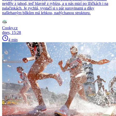
nejdřív z jahod, teď hlavně z rybízu, a u nás mizí po lžičkách i na
palačinkách. Je rychlá, vystačí si s pár surovinami a díky
našlehaným bílkům má lehkou, nadýchanou strukturu.
Cooky.cz
dnes, 15:28
4 min