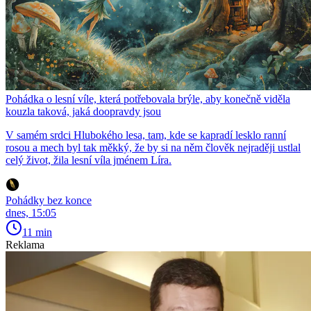
Pohádka o lesní víle, která potřebovala brýle, aby konečně viděla
kouzla taková, jaká doopravdy jsou
V samém srdci Hlubokého lesa, tam, kde se kapradí lesklo ranní
rosou a mech byl tak měkký, že by si na něm člověk nejraději ustlal
celý život, žila lesní víla jménem Líra.
Pohádky bez konce
dnes, 15:05
11 min
Reklama