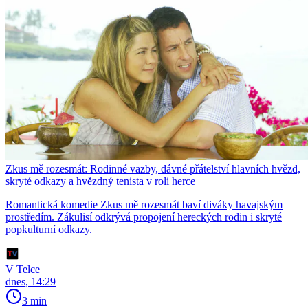
Zkus mě rozesmát: Rodinné vazby, dávné přátelství hlavních hvězd,
skryté odkazy a hvězdný tenista v roli herce
Romantická komedie Zkus mě rozesmát baví diváky havajským
prostředím. Zákulisí odkrývá propojení hereckých rodin i skryté
popkulturní odkazy.
V Telce
dnes, 14:29
3 min