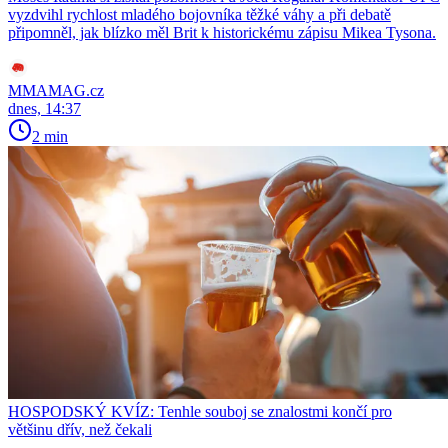
vyzdvihl rychlost mladého bojovníka těžké váhy a při debatě
připomněl, jak blízko měl Brit k historickému zápisu Mikea Tysona.
MMAMAG.cz
dnes, 14:37
2 min
HOSPODSKÝ KVÍZ: Tenhle souboj se znalostmi končí pro
většinu dřív, než čekali