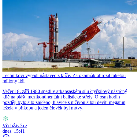
Technikovi vypadl nástavec z klíče. Za okamžik ohrozil raketou
miliony lidí
Večer 18. září 1980 spadl v arkansaském silu čtyřkilový nástrčný
klíč na plášť mezikontinentální balistické střely. O osm hodin
později bylo silo zničeno, hlavice s ničivou silou devíti megatun
ležela v příkopu a jeden člověk byl mrtvý.
VědaŽivě.cz
dnes, 15:41