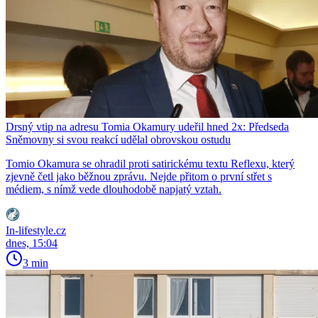
Drsný vtip na adresu Tomia Okamury udeřil hned 2x: Předseda
Sněmovny si svou reakcí udělal obrovskou ostudu
Tomio Okamura se ohradil proti satirickému textu Reflexu, který
zjevně četl jako běžnou zprávu. Nejde přitom o první střet s
médiem, s nímž vede dlouhodobě napjatý vztah.
In-lifestyle.cz
dnes, 15:04
3 min