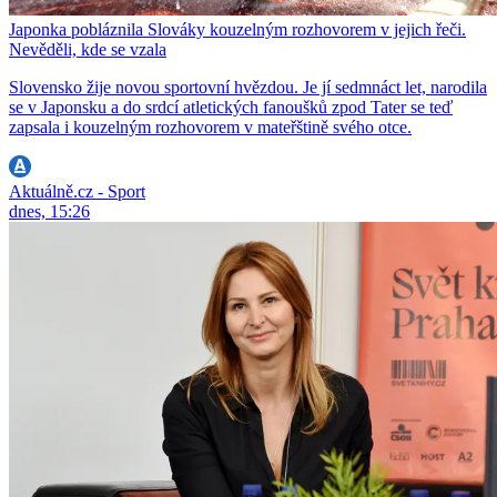
Japonka pobláznila Slováky kouzelným rozhovorem v jejich řeči.
Nevěděli, kde se vzala
Slovensko žije novou sportovní hvězdou. Je jí sedmnáct let, narodila
se v Japonsku a do srdcí atletických fanoušků zpod Tater se teď
zapsala i kouzelným rozhovorem v mateřštině svého otce.
Aktuálně.cz - Sport
dnes, 15:26