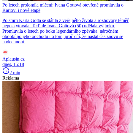
Po letech prolomila mlčení: Ivana Gottová otevřeně promluvila o
Karlovi i nové etapě
Po smrti Karla Gotta se stáhla z veřejného života a rozhovory téměř
neposkytovala. Teď ale Ivana Gottová (50) udělala výjimku.
Promluvila o letech po boku legendárního zpěváka, náročném
období po jeho odchodu i o tom, proč cítí, že nastal čas znovu se
nadechnout.
Aplausin.cz
dnes, 15:18
2 min
Reklama