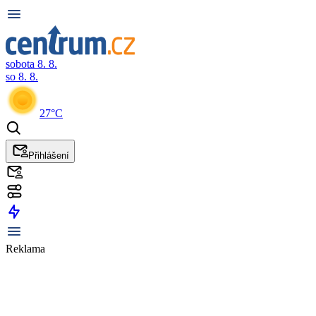
sobota 8. 8.
so 8. 8.
27°C
Přihlášení
Reklama