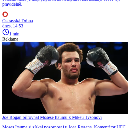
pravidelně.
Ostravská Drbna
dnes, 14:53
1 min
Reklama
Joe Rogan přirovnal Mosese Itaumu k Mikeu Tysonovi
Moses Itauma si získal pozornost i u Joea Rogana. Komentátor UFC