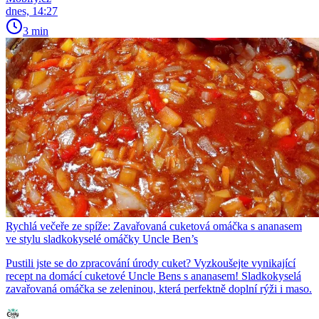
dnes, 14:27
3 min
Rychlá večeře ze spíže: Zavařovaná cuketová omáčka s ananasem
ve stylu sladkokyselé omáčky Uncle Ben’s
Pustili jste se do zpracování úrody cuket? Vyzkoušejte vynikající
recept na domácí cuketové Uncle Bens s ananasem! Sladkokyselá
zavařovaná omáčka se zeleninou, která perfektně doplní rýži i maso.