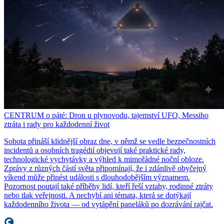
CENTRUM o páté: Dron u plynovodu, tajemství UFO, Messiho
ztráta i rady pro každodenní život
Sobota přináší klidnější obraz dne, v němž se vedle bezpečnostních
incidentů a osobních tragédií objevují také praktické rady,
technologické vychytávky a výhled k mimořádné noční obloze.
Zprávy z různých částí světa připomínají, že i zdánlivě obyčejný
víkend může přinést události s dlouhodobějším významem.
Pozornost poutají také příběhy lidí, kteří řeší vztahy, rodinné ztráty
nebo tlak veřejnosti. A nechybí ani témata, která se dotýkají
každodenního života — od vytápění paneláků po dozrávání rajčat.