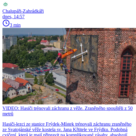
Chalupáři-Zahrádkáři
dnes, 14:57
3 min
VIDEO: Hasiči trénovali záchranu z věže. Zraněného spouštěli z 50
metrů
Hasiči-lezci ze stanice Frýdek-Místek trénovali záchranu zraněného
ze Svatojánské věže kostela sv. Jana Křtitele ve Frýdku. Podobná
cvičení, která je mají připravit na komplikované zásahy, absolvují