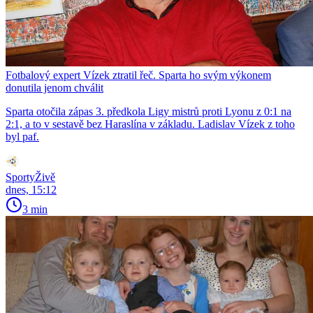
Fotbalový expert Vízek ztratil řeč. Sparta ho svým výkonem
donutila jenom chválit
Sparta otočila zápas 3. předkola Ligy mistrů proti Lyonu z 0:1 na
2:1, a to v sestavě bez Haraslína v základu. Ladislav Vízek z toho
byl paf.
SportyŽivě
dnes, 15:12
3 min