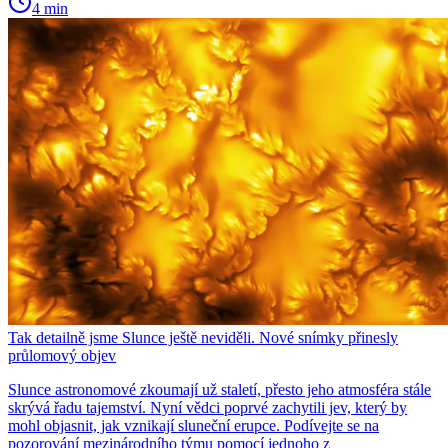
4 min
Tak detailně jsme Slunce ještě neviděli. Nové snímky přinesly
průlomový objev
Slunce astronomové zkoumají už staletí, přesto jeho atmosféra stále
skrývá řadu tajemství. Nyní vědci poprvé zachytili jev, který by
mohl objasnit, jak vznikají sluneční erupce. Podívejte se na
pozorování mezinárodního týmu pomocí jednoho z