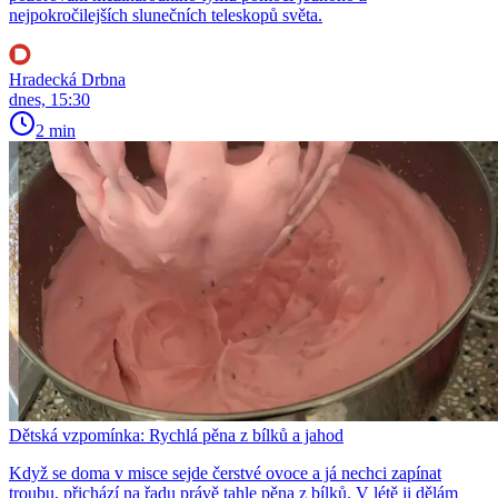
nejpokročilejších slunečních teleskopů světa.
Hradecká Drbna
dnes, 15:30
2 min
Dětská vzpomínka: Rychlá pěna z bílků a jahod
Když se doma v misce sejde čerstvé ovoce a já nechci zapínat
troubu, přichází na řadu právě tahle pěna z bílků. V létě ji dělám