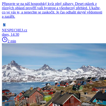
Připravte se na náš hospodský kvíz plný zábavy. Deset otázek z
různých oblastí prověří vaši bystrost a všeobecný přehled. Ukažte,
co ve vás je, a nenechte se zaskočit. Je čas odhalit skryté vědomosti
a zazářit.
NESPECHEJ.cz
dnes, 14:30
2 min