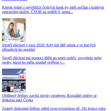
Klienti jedné z největších českých bank by měli počítat s krátkým
omezením služeb. ČSOB na neděli 9. srpna...
Sirotčí důchod v roce 2026: Kdy má dítě nárok a ve kterých
případech ho nezíská
Sirotčí důchod má pomoci dítěti po smrti rodiče, osvojitele nebo
osoby, která ho měla soudně svěřené v...
Oblíbený řetězec zavírá stovky prodejen: Rozsáhlé změny se
dotknou také Česka
Známý diskontní řetězec mění svou evropskou síť. Do konce roku