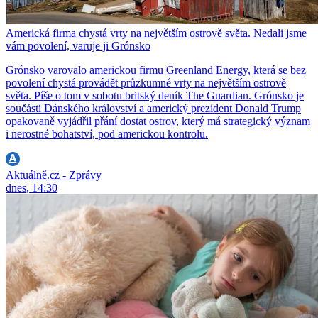
Americká firma chystá vrty na největším ostrově světa. Nedali jsme
vám povolení, varuje ji Grónsko
Grónsko varovalo americkou firmu Greenland Energy, která se bez
povolení chystá provádět průzkumné vrty na největším ostrově
světa. Píše o tom v sobotu britský deník The Guardian. Grónsko je
součástí Dánského království a americký prezident Donald Trump
opakovaně vyjádřil přání dostat ostrov, který má strategický význam
i nerostné bohatství, pod americkou kontrolu.
Aktuálně.cz - Zprávy
dnes, 14:30