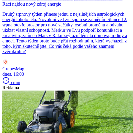
Raci najdou nový zdroj energie
Druhý srpnový týden přinese jednu z nejsilnějších astrologických
energií tohoto léta. Novoluní ve Lvu spolu se zatměním Slunce 12.
srpna otevře prostor pro nové začátky, osobní proměnu a odvahu
ukázat vlastní schopnosti. Merkur ve Lvu podpoří komunikaci a
kreativitu, zatímco Mars v Raku zvýrazní témata domova, rodiny a
emocí. Tento týden proto bude přát rozhodnutím, která vycházejí z
toho, kým skutečně jste. Co vás čeká podle vašeho znamení
zvěrokruhu?
GrapesMag
dnes, 16:00
5 min
Reklama