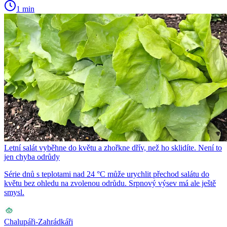
1 min
Letní salát vyběhne do květu a zhořkne dřív, než ho sklidíte. Není to
jen chyba odrůdy
Série dnů s teplotami nad 24 °C může urychlit přechod salátu do
květu bez ohledu na zvolenou odrůdu. Srpnový výsev má ale ještě
smysl.
Chalupáři-Zahrádkáři