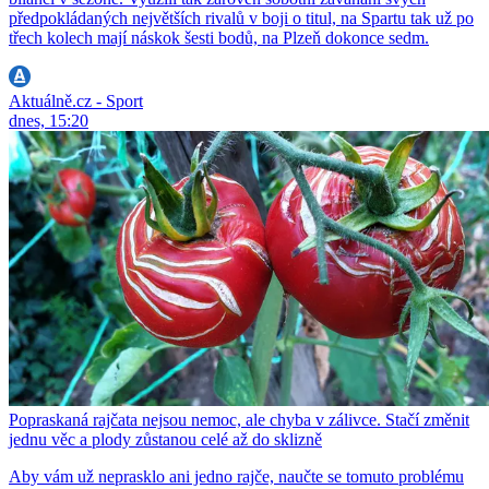
předpokládaných největších rivalů v boji o titul, na Spartu tak už po
třech kolech mají náskok šesti bodů, na Plzeň dokonce sedm.
Aktuálně.cz - Sport
dnes, 15:20
Popraskaná rajčata nejsou nemoc, ale chyba v zálivce. Stačí změnit
jednu věc a plody zůstanou celé až do sklizně
Aby vám už neprasklo ani jedno rajče, naučte se tomuto problému