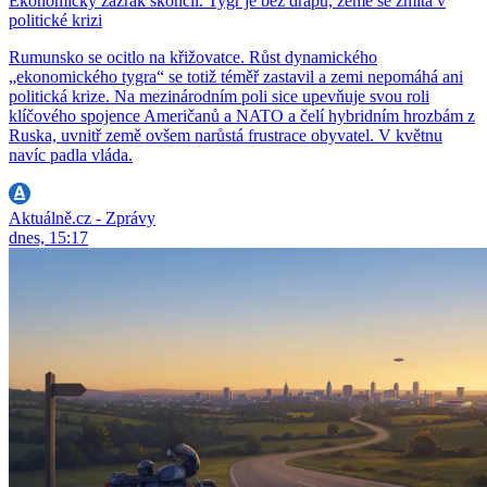
Ekonomický zázrak skončil. Tygr je bez drápů, země se zmítá v
politické krizi
Rumunsko se ocitlo na křižovatce. Růst dynamického
„ekonomického tygra“ se totiž téměř zastavil a zemi nepomáhá ani
politická krize. Na mezinárodním poli sice upevňuje svou roli
klíčového spojence Američanů a NATO a čelí hybridním hrozbám z
Ruska, uvnitř země ovšem narůstá frustrace obyvatel. V květnu
navíc padla vláda.
Aktuálně.cz - Zprávy
dnes, 15:17