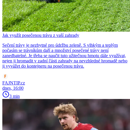
Jak využít posečenou trávu z vaší zahrady
Sečení trávy je nezbytné pro údržbu zeleně. S vlhkým a teplým
počasím se trávníkům daří a množství posečené trávy není
zanedbatelné. Je třeba se naučit tuto užitečnou hmotu dále využívat,
nejen ji hromadit v zadní části zahrady na nevzhledné hromadě nebo
ji vyvážet do kontejneru na posečenou trávu.
FAJNTIP.cz
dnes, 16:00
3 min