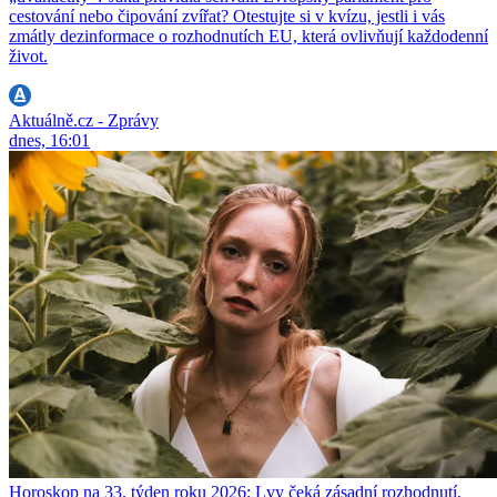
cestování nebo čipování zvířat? Otestujte si v kvízu, jestli i vás
zmátly dezinformace o rozhodnutích EU, která ovlivňují každodenní
život.
Aktuálně.cz - Zprávy
dnes, 16:01
Horoskop na 33. týden roku 2026: Lvy čeká zásadní rozhodnutí,