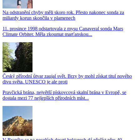
Na odstranění chyby měli skoro rok. Přesto nakonec sonda za
miliardy korun skončila v plamenech
11. prosince 1998 odstartovala z mysu Canaveral sonda Mars
Climate Orbiter. Měla zkoumat marťanskou...
Český přírodní útvar zaujal svět. Brzy by mohl získat titul nového
divu světa. UNESCO je ale proti
Pravčická brána, největší pískovcová skalní brána v Evropě, se
dostala mezi 77 nejlepších přírodních míst...
V Braníku se na necelých deseti hektarech dá přečíst přes 40