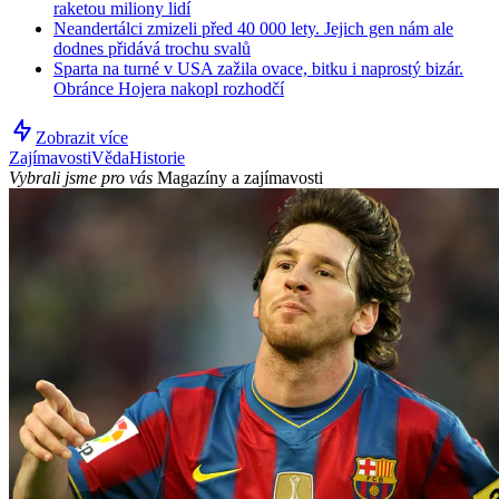
raketou miliony lidí
Neandertálci zmizeli před 40 000 lety. Jejich gen nám ale
dodnes přidává trochu svalů
Sparta na turné v USA zažila ovace, bitku i naprostý bizár.
Obránce Hojera nakopl rozhodčí
Zobrazit více
Zajímavosti
Věda
Historie
Vybrali jsme pro vás
Magazíny a zajímavosti