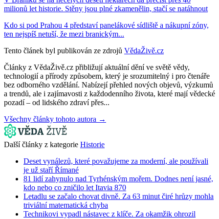
milionů let historie. Stěny jsou plné zkamenělin, stačí se natáhnout
Kdo si pod Prahou 4 představí panelákové sídliště a nákupní zóny,
ten nejspíš netuší, že mezi branickým...
Tento článek byl publikován ze zdrojů
VědaŽivě.cz
Články z VědaŽivě.cz přibližují aktuální dění ve světě vědy,
technologií a přírody způsobem, který je srozumitelný i pro čtenáře
bez odborného vzdělání. Nabízejí přehled nových objevů, výzkumů
a trendů, ale i zajímavosti z každodenního života, které mají vědecké
pozadí – od lidského zdraví přes...
Všechny články tohoto autora →
Další články z kategorie
Historie
Deset vynálezů, které považujeme za moderní, ale používali
je už staří Římané
81 lidí zahynulo nad Tyrhénským mořem. Dodnes není jasné,
kdo nebo co zničilo let Itavia 870
Letadlu se začalo chovat divně. Za 63 minut čiré hrůzy mohla
triviální matematická chyba
Technikovi vypadl nástavec z klíče. Za okamžik ohrozil