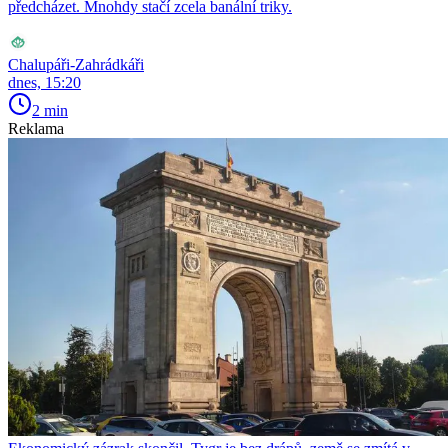
předcházet. Mnohdy stačí zcela banální triky.
Chalupáři-Zahrádkáři
dnes, 15:20
2 min
Reklama