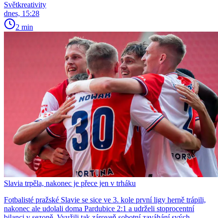
Světkreativity
dnes, 15:28
2 min
Slavia trpěla, nakonec je přece jen v trháku
Fotbalisté pražské Slavie se sice ve 3. kole první ligy herně trápili,
nakonec ale udolali doma Pardubice 2:1 a udrželi stoprocentní
bilanci v sezoně. Využili tak zároveň sobotní zaváhání svých