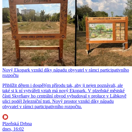
Nový Ekopark vznikl díky nápadu obyvatel v rámci participativního
rozpočtu
Přiblížit dětem i dospělým přírodu tak, aby ji nejen poznávali, ale
také si k ní vytvářeli vztah má nový Ekopark. V plzeňské městské
části Skvrňany ho centrální obvod vybudoval v proluce v Lábkově
ulici podél železniční trati. Nový prostor vznikl díky nápadu
obyvatel v rámci participativního rozpočtu.
Plzeňská Drbna
dnes, 16:02