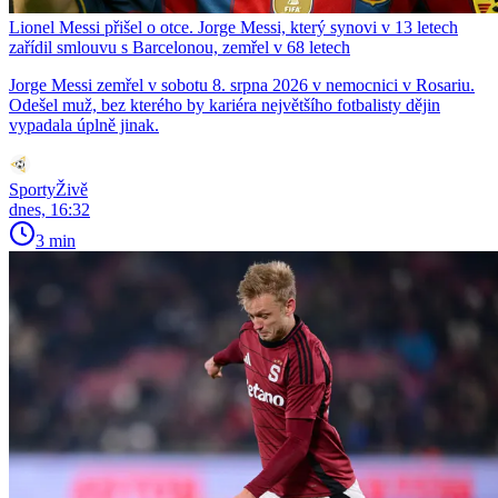
Lionel Messi přišel o otce. Jorge Messi, který synovi v 13 letech
zařídil smlouvu s Barcelonou, zemřel v 68 letech
Jorge Messi zemřel v sobotu 8. srpna 2026 v nemocnici v Rosariu.
Odešel muž, bez kterého by kariéra největšího fotbalisty dějin
vypadala úplně jinak.
SportyŽivě
dnes, 16:32
3 min