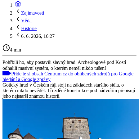
Zajímavosti
Věda
Historie
6. 6. 2026, 16:27
4 min
Pohřbili ho, aby postavili slavný hrad. Archeologové pod Kostí
odhalili masivní systém, o kterém neměl nikdo tušení
Přidejte si obsah Centrum.cz do oblíbených zdrojů pro Google
hledání a Google zprávy
Gotický hrad v Českém ráji stojí na základech staršího sídla, o
kterém nikdo nevěděl. Tři zděné konstrukce pod nádvořím přepisují
jeho nejstarší známou historii.