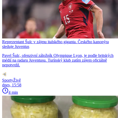
Reprezentant Šulc v zájmu italského giganta. Českého kanonýra
sleduje Juventus
Pavel Šulc, ofenzivní záložník Olympique Lyon, je podle britských
médií na radaru Juventusu. Turínský klub zatím zájem oficiálně
nepotvrdil.
SportyŽivě
dnes, 15:58
4 min