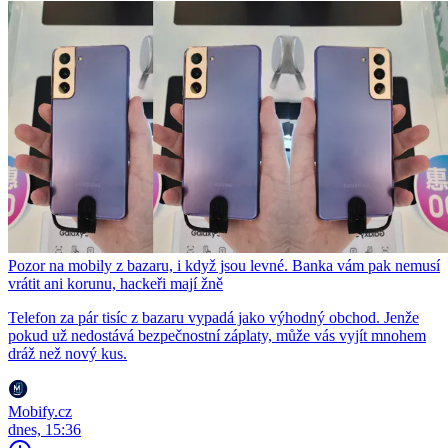
Pozor na mobily z bazaru, i když jsou levné. Banka vám pak nemusí
vrátit ani korunu, hackeři mají žně
Telefon za pár tisíc z bazaru vypadá jako výhodný obchod. Jenže
pokud už nedostává bezpečnostní záplaty, může vás vyjít mnohem
dráž než nový kus.
Mobify.cz
dnes, 15:36