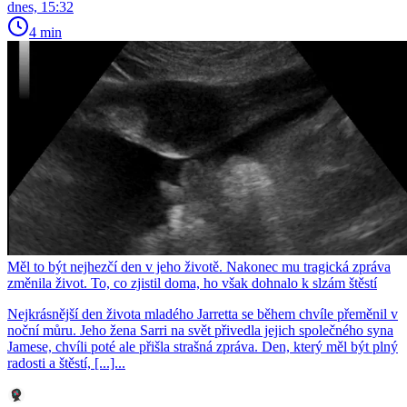
dnes, 15:32
4 min
Měl to být nejhezčí den v jeho životě. Nakonec mu tragická zpráva
změnila život. To, co zjistil doma, ho však dohnalo k slzám štěstí
Nejkrásnější den života mladého Jarretta se během chvíle přeměnil v
noční můru. Jeho žena Sarri na svět přivedla jejich společného syna
Jamese, chvíli poté ale přišla strašná zpráva. Den, který měl být plný
radosti a štěstí, [...]...