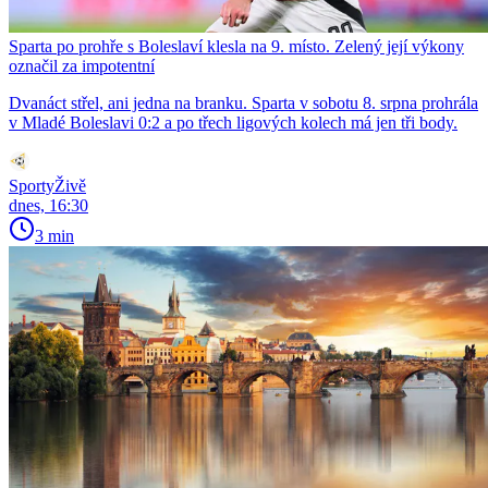
Sparta po prohře s Boleslaví klesla na 9. místo. Zelený její výkony
označil za impotentní
Dvanáct střel, ani jedna na branku. Sparta v sobotu 8. srpna prohrála
v Mladé Boleslavi 0:2 a po třech ligových kolech má jen tři body.
SportyŽivě
dnes, 16:30
3 min