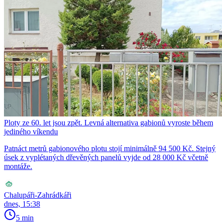
Ploty ze 60. let jsou zpět. Levná alternativa gabionů vyroste během
jediného víkendu
Patnáct metrů gabionového plotu stojí minimálně 94 500 Kč. Stejný
úsek z vyplétaných dřevěných panelů vyjde od 28 000 Kč včetně
montáže.
Chalupáři-Zahrádkáři
dnes, 15:38
5 min