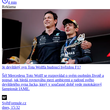
4 min
Reklama
Je devítiletý syn Tota Wolffa budoucí hvězdou F1?
Šéf Mercedesu Toto Wolff se rozpovídal o svém osobním životě a
popsal, jak hledá rovnováhu mezi ambicemi a radostí svého
devítiletého syna Jacka, který v současné době vede motokárový
šampionát IAME.
SvětFormule.cz
dnes, 15:32