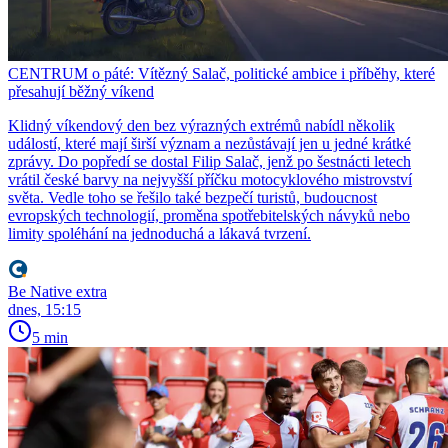
CENTRUM o páté: Vítězný Salač, politické ambice i příběhy, které
přesahují běžný víkend
Klidný víkendový den bez výrazných extrémů nabídl několik
událostí, které mají širší význam a nezůstávají jen u jedné krátké
zprávy. Do popředí se dostal Filip Salač, jenž po šestnácti letech
vrátil české barvy na nejvyšší příčku motocyklového mistrovství
světa. Vedle toho se řešilo také bezpečí turistů, budoucnost
evropských technologií, proměna spotřebitelských návyků nebo
limity spoléhání na jednoduchá a lákavá tvrzení.
Be Native extra
dnes, 15:15
5 min