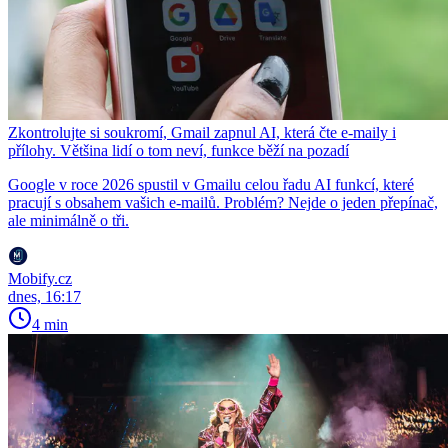
Zkontrolujte si soukromí, Gmail zapnul AI, která čte e-maily i
přílohy. Většina lidí o tom neví, funkce běží na pozadí
Google v roce 2026 spustil v Gmailu celou řadu AI funkcí, které
pracují s obsahem vašich e-mailů. Problém? Nejde o jeden přepínač,
ale minimálně o tři.
Mobify.cz
dnes, 16:17
4 min