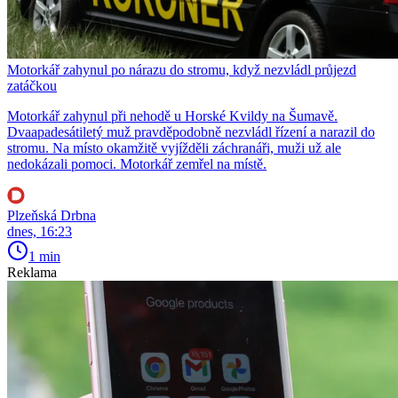
Motorkář zahynul po nárazu do stromu, když nezvládl průjezd
zatáčkou
Motorkář zahynul při nehodě u Horské Kvildy na Šumavě.
Dvaapadesátiletý muž pravděpodobně nezvládl řízení a narazil do
stromu. Na místo okamžitě vyjížděli záchranáři, muži už ale
nedokázali pomoci. Motorkář zemřel na místě.
Plzeňská Drbna
dnes, 16:23
1 min
Reklama