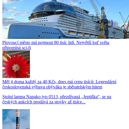
Plovoucí město má pojmout 80 tisíc lidí. Největší loď světa
připomíná sci-fi
Měl ji doma každý za 40 Kčs, dnes má cenu tisíců: Legendární
československá výbava obýváku je sběratelským hitem
Stolní lampa Napako typ 0513, přezdívaná „Jeptiška“, se na
českých aukcích prodává za stovky až tisíce...