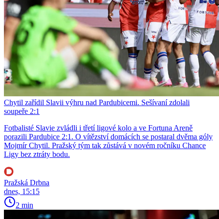
Chytil zařídil Slavii výhru nad Pardubicemi. Sešívaní zdolali
soupeře 2:1
Fotbalisté Slavie zvládli i třetí ligové kolo a ve Fortuna Areně
porazili Pardubice 2:1. O vítězství domácích se postaral dvěma góly
Mojmír Chytil. Pražský tým tak zůstává v novém ročníku Chance
Ligy bez ztráty bodu.
Pražská Drbna
dnes, 15:15
2 min