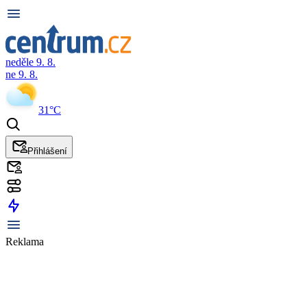
neděle 9. 8.
ne 9. 8.
31°C
Přihlášení
Reklama