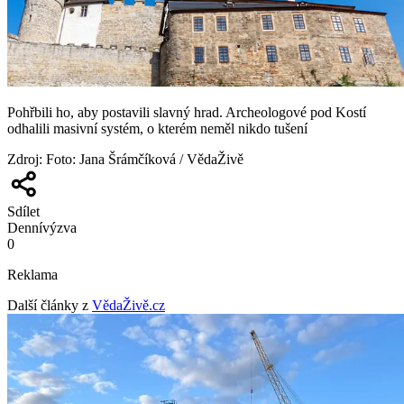
Pohřbili ho, aby postavili slavný hrad. Archeologové pod Kostí
odhalili masivní systém, o kterém neměl nikdo tušení
Zdroj
:
Foto: Jana Šrámčíková / VědaŽivě
Sdílet
Denní
výzva
0
Reklama
Další články z
VědaŽivě.cz