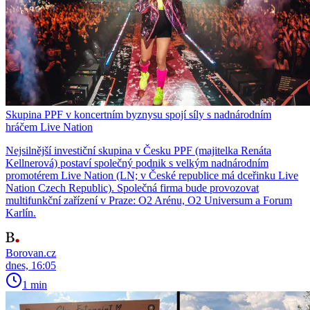
Skupina PPF v koncertním byznysu spojí síly s nadnárodním
hráčem Live Nation
Nejsilnější investiční skupina v Česku PPF (majitelka Renáta
Kellnerová) postaví společný podnik s velkým nadnárodním
promotérem Live Nation (LN; v České republice má dceřinku Live
Nation Czech Republic). Společná firma bude provozovat
multifunkční zařízení v Praze: O2 Arénu, O2 Universum a Forum
Karlín.
Borovan.cz
dnes, 16:05
1 min