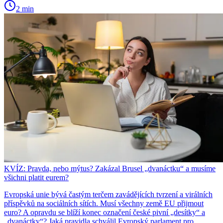
2 min
KVÍZ: Pravda, nebo mýtus? Zakázal Brusel „dvanáctku“ a musíme
všichni platit eurem?
Evropská unie bývá častým terčem zavádějících tvrzení a virálních
příspěvků na sociálních sítích. Musí všechny země EU přijmout
euro? A opravdu se blíží konec označení české pivní „desítky“ a
„dvanáctky“? Jaká pravidla schválil Evropský parlament pro