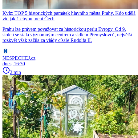
Kvíz: TOP 5 historických památek hlavního města Prahy. Kdo udělá
víc jak 1 chybu, není Čech
Prahu lze právem považovat za historickou perlu Evropy. Od 9.
století se stala významným centrem a sídlem Přemyslovců, největší
rozkvět však zažila za vlády císaře Rudolfa II.
NESPECHEJ.cz
dnes, 16:30
2 min