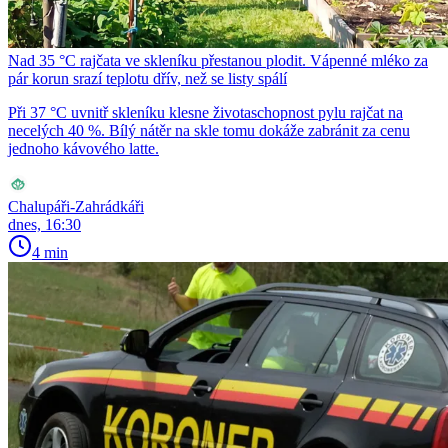
Nad 35 °C rajčata ve skleníku přestanou plodit. Vápenné mléko za
pár korun srazí teplotu dřív, než se listy spálí
Při 37 °C uvnitř skleníku klesne životaschopnost pylu rajčat na
necelých 40 %. Bílý nátěr na skle tomu dokáže zabránit za cenu
jednoho kávového latte.
Chalupáři-Zahrádkáři
dnes, 16:30
4 min