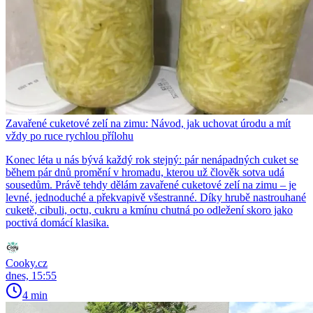
Zavařené cuketové zelí na zimu: Návod, jak uchovat úrodu a mít
vždy po ruce rychlou přílohu
Konec léta u nás bývá každý rok stejný: pár nenápadných cuket se
během pár dnů promění v hromadu, kterou už člověk sotva udá
sousedům. Právě tehdy dělám zavařené cuketové zelí na zimu – je
levné, jednoduché a překvapivě všestranné. Díky hrubě nastrouhané
cuketě, cibuli, octu, cukru a kmínu chutná po odležení skoro jako
poctivá domácí klasika.
Cooky.cz
dnes, 15:55
4 min