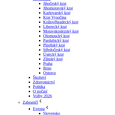
Jihočeský kraj
Jihomoravský kraj
Karlovarský kraj
Kraj Vysočina
Králověhradecký kraj
Liberecký kraj
Moravskoslezský kraj
Olomoucký kraj
Pardubický kraj
Plzeňský kraj
Středočeský kraj
Ústecký kraj
Zlínský kraj
Praha
Brno
Ostrava
Školství
Zdravotnictví
Politika
O počasí
Volby 2026
Zahraničí
Evropa
Slovensko