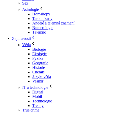
Sex
Astrologie
Horoskopy
Tarot a karty
Andělé a tajemná znamení
Numerologie
Tajemno
Zajímavosti
Věda
Biologie
Ekologie
Fyzika
Geografie
Historie
Chemie
Jazykověda
Vesmír
IT a technologie
Digital
Mobil
Technologie
Trendy
True crime