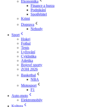
Ekonomika
Finance a burza
Podnikání
Spotřebitel
Krimi
Doprava
Nehody
Sport
Hokej
Fotbal
Tenis
Lyžování
Cyklistika
Atletika
Bojové sporty
ZOH 2026
Basketbal
NBA
Motosport
F1
Auto-moto
Elektromobily
Kultura