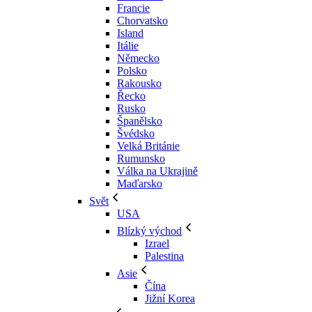
Francie
Chorvatsko
Island
Itálie
Německo
Polsko
Rakousko
Řecko
Rusko
Španělsko
Švédsko
Velká Británie
Rumunsko
Válka na Ukrajině
Maďarsko
Svět
USA
Blízký východ
Izrael
Palestina
Asie
Čína
Jižní Korea