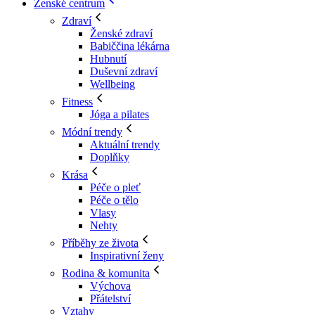
Ženské centrum
Zdraví
Ženské zdraví
Babiččina lékárna
Hubnutí
Duševní zdraví
Wellbeing
Fitness
Jóga a pilates
Módní trendy
Aktuální trendy
Doplňky
Krása
Péče o pleť
Péče o tělo
Vlasy
Nehty
Příběhy ze života
Inspirativní ženy
Rodina & komunita
Výchova
Přátelství
Vztahy