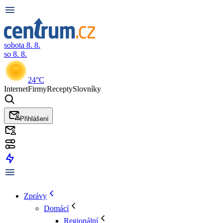
sobota 8. 8.
so 8. 8.
24°C
Internet
Firmy
Recepty
Slovníky
Přihlášení
Zprávy
Domácí
Regionální