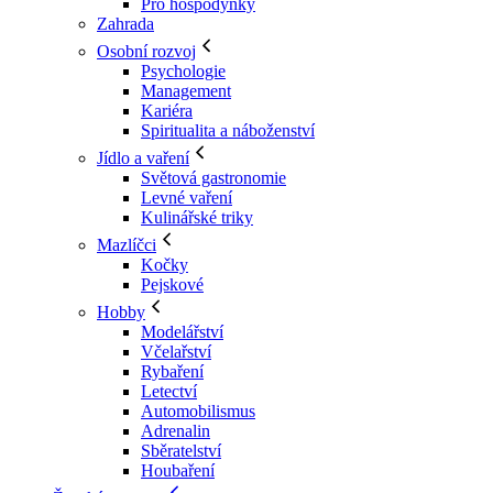
Pro hospodyňky
Zahrada
Osobní rozvoj
Psychologie
Management
Kariéra
Spiritualita a náboženství
Jídlo a vaření
Světová gastronomie
Levné vaření
Kulinářské triky
Mazlíčci
Kočky
Pejskové
Hobby
Modelářství
Včelařství
Rybaření
Letectví
Automobilismus
Adrenalin
Sběratelství
Houbaření