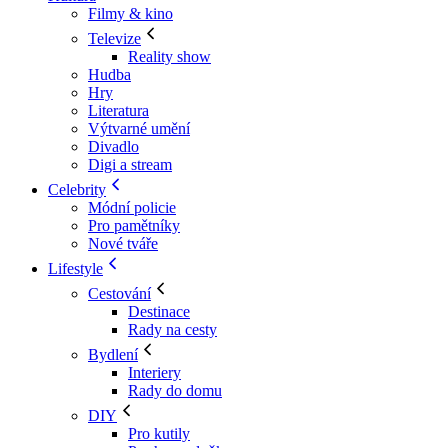
Filmy & kino
Televize
Reality show
Hudba
Hry
Literatura
Výtvarné umění
Divadlo
Digi a stream
Celebrity
Módní policie
Pro pamětníky
Nové tváře
Lifestyle
Cestování
Destinace
Rady na cesty
Bydlení
Interiery
Rady do domu
DIY
Pro kutily