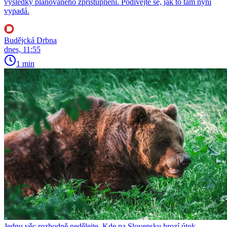
výsledky plánovaného zpřístupnění. Podívejte se, jak to tam nyní
vypadá.
Budějcká Drbna
dnes, 11:55
1 min
Jednu věc rozhodně nedělejte. Kde na Slovensku hrozí útok