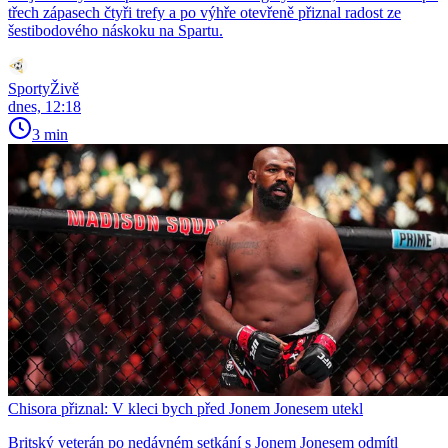
třech zápasech čtyři trefy a po výhře otevřeně přiznal radost ze
šestibodového náskoku na Spartu.
SportyŽivě
dnes, 12:18
3 min
Chisora přiznal: V kleci bych před Jonem Jonesem utekl
Britský veterán po nedávném setkání s Jonem Jonesem odmítl