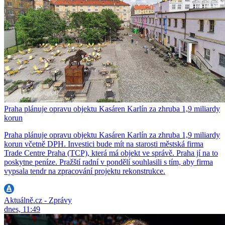
Praha plánuje opravu objektu Kasáren Karlín za zhruba 1,9 miliardy
korun
Praha plánuje opravu objektu Kasáren Karlín za zhruba 1,9 miliardy
korun včetně DPH. Investici bude mít na starosti městská firma
Trade Centre Praha (TCP), která má objekt ve správě. Praha jí na to
poskytne peníze. Pražští radní v pondělí souhlasili s tím, aby firma
vypsala tendr na zpracování projektu rekonstrukce.
Aktuálně.cz - Zprávy
dnes, 11:49