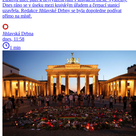
Dnes ráno se v úseku mezi krajským úřadem a čerpací stanicí
uzavřela. Redakce Jihlavské Drbny se byla dopoledne podívat
přímo na místě.
Jihlavská Drbna
dnes, 11:58
1 min