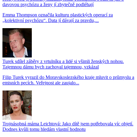
davovou psychózu a ženy jí zbytečně podléhají
Emma Thompson označila kulturu plastických operací za
„kolektivní psychózu“. Data jí dávají za pravdu,...
Turek sdílel záběry z vrtulníku a lidé si všimli ženských nohou.
Tajemnou dámu bych zachoval tajemnou, vzkázal
Filip Turek vyrazil do Moravskoslezského kraje mluvit o průmyslu a
emisních pecích. Veřejnost ale zaujalo...
Trojnásobná máma Leichtová: Jako dítě jsem potřebovala víc objetí.
Dodnes kvůli tomu hledám vlastní hodnotu