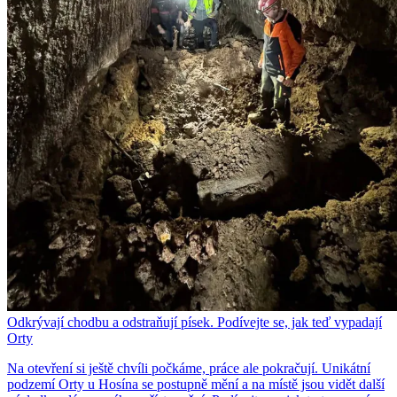
Odkrývají chodbu a odstraňují písek. Podívejte se, jak teď vypadají
Orty
Na otevření si ještě chvíli počkáme, práce ale pokračují. Unikátní
podzemí Orty u Hosína se postupně mění a na místě jsou vidět další