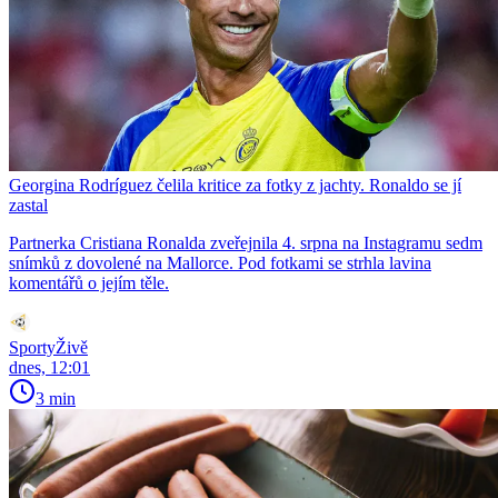
Georgina Rodríguez čelila kritice za fotky z jachty. Ronaldo se jí
zastal
Partnerka Cristiana Ronalda zveřejnila 4. srpna na Instagramu sedm
snímků z dovolené na Mallorce. Pod fotkami se strhla lavina
komentářů o jejím těle.
SportyŽivě
dnes, 12:01
3 min