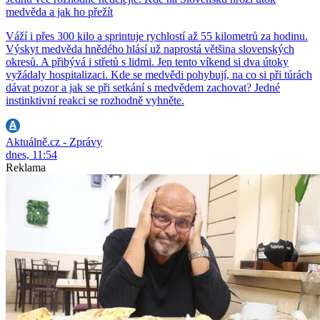
medvěda a jak ho přežít
Váží i přes 300 kilo a sprintuje rychlostí až 55 kilometrů za hodinu.
Výskyt medvěda hnědého hlásí už naprostá většina slovenských
okresů. A přibývá i střetů s lidmi. Jen tento víkend si dva útoky
vyžádaly hospitalizaci. Kde se medvědi pohybují, na co si při túrách
dávat pozor a jak se při setkání s medvědem zachovat? Jedné
instinktivní reakci se rozhodně vyhněte.
Aktuálně.cz - Zprávy
dnes, 11:54
Reklama