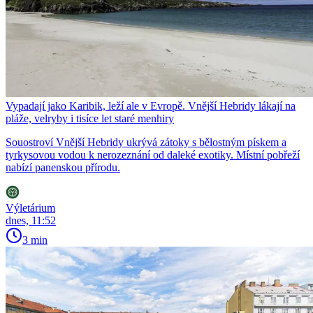
Vypadají jako Karibik, leží ale v Evropě. Vnější Hebridy lákají na
pláže, velryby i tisíce let staré menhiry
Souostroví Vnější Hebridy ukrývá zátoky s bělostným pískem a
tyrkysovou vodou k nerozeznání od daleké exotiky. Místní pobřeží
nabízí panenskou přírodu.
Výletárium
dnes, 11:52
3 min