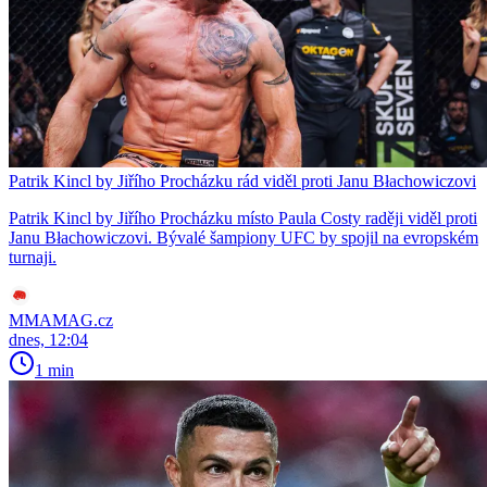
Patrik Kincl by Jiřího Procházku rád viděl proti Janu Błachowiczovi
Patrik Kincl by Jiřího Procházku místo Paula Costy raději viděl proti
Janu Błachowiczovi. Bývalé šampiony UFC by spojil na evropském
turnaji.
MMAMAG.cz
dnes, 12:04
1 min