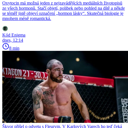
Oxytocin má možná jeden z nejzavádějících mediálních životopisů
ze všech hormonů. Stačí objetí, polibek nebo pohled na dítě a někde
se téměř jistě objeví označení „hormon lásky“. Skutečná biologie je
mnohem méně romantická.
Kód Enigma
dnes, 12:14
8 min
Škvor přišel o odvetu s Fleurym. V Karlových Varech ho teď čeká