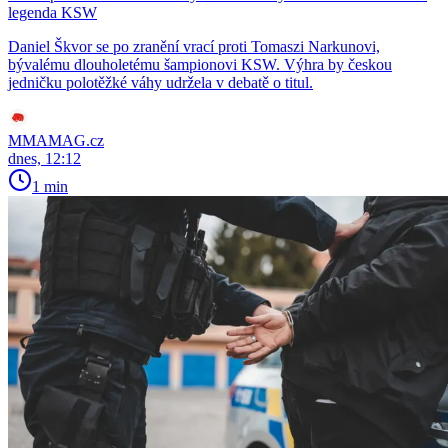
legenda KSW
Daniel Škvor se po zranění vrací proti Tomaszi Narkunovi,
bývalému dlouholetému šampionovi KSW. Výhra by českou
jedničku polotěžké váhy udržela v debatě o titul.
MMAMAG.cz
dnes, 12:12
1 min