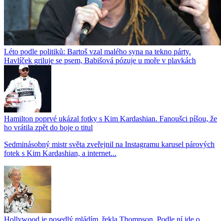
Léto podle politiků: Bartoš vzal malého syna na tekno párty.
Havlíček griluje se psem, Babišová pózuje u moře v plavkách
Hamilton poprvé ukázal fotky s Kim Kardashian. Fanoušci píšou, že
ho vrátila zpět do boje o titul
Sedminásobný mistr světa zveřejnil na Instagramu karusel párových
fotek s Kim Kardashian, a internet...
Hollywood je posedlý mládím, řekla Thompson. Podle ní jde o