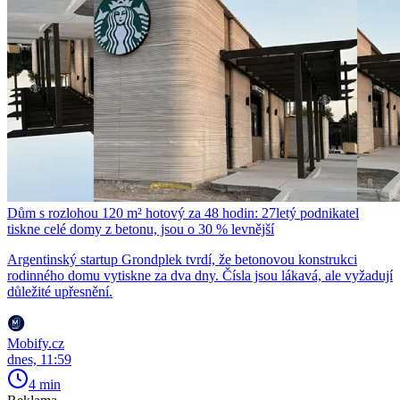
Dům s rozlohou 120 m² hotový za 48 hodin: 27letý podnikatel
tiskne celé domy z betonu, jsou o 30 % levnější
Argentinský startup Grondplek tvrdí, že betonovou konstrukci
rodinného domu vytiskne za dva dny. Čísla jsou lákavá, ale vyžadují
důležité upřesnění.
Mobify.cz
dnes, 11:59
4 min