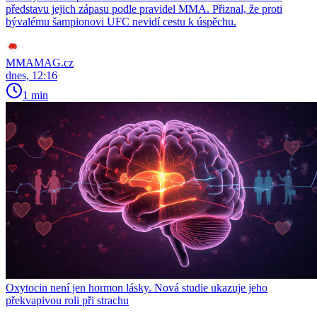
představu jejich zápasu podle pravidel MMA. Přiznal, že proti
bývalému šampionovi UFC nevidí cestu k úspěchu.
MMAMAG.cz
dnes, 12:16
1 min
Oxytocin není jen hormon lásky. Nová studie ukazuje jeho
překvapivou roli při strachu