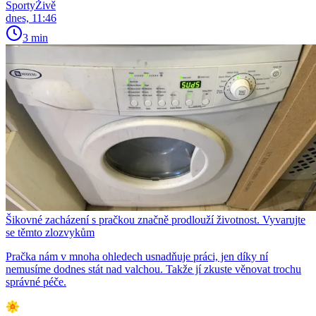
SportyŽivě
dnes, 11:46
3 min
Šikovné zacházení s pračkou značně prodlouží životnost. Vyvarujte
se těmto zlozvykům
Pračka nám v mnoha ohledech usnadňuje práci, jen díky ní
nemusíme dodnes stát nad valchou. Takže jí zkuste věnovat trochu
správné péče.