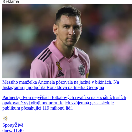
Reklama
Messiho manželka Antonela pózovala na jachtě v bikinách. Na
Instagramu ji podpořila Ronaldova partnerka Georgina
Partnerky dvou největších fotbalových rivalů si na sociálních sítích
opakovaně vyjadřují podporu. Jejich vzájemná gesta sleduje
publikum přesahující 119 milionů lidí.
SportyŽivě
dnes, 11:46