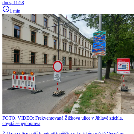
dnes, 11:58
1 min
FOTO, VIDEO: Frekventovaná Žižkova ulice v Jihlavě ztichla,
chystá se její oprava
Žižkova ulice patří k nejvytíženějším v krajském městě Vysočiny.