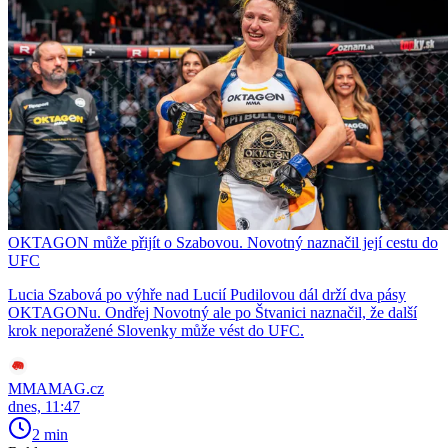
OKTAGON může přijít o Szabovou. Novotný naznačil její cestu do
UFC
Lucia Szabová po výhře nad Lucií Pudilovou dál drží dva pásy
OKTAGONu. Ondřej Novotný ale po Štvanici naznačil, že další
krok neporažené Slovenky může vést do UFC.
MMAMAG.cz
dnes, 11:47
2 min