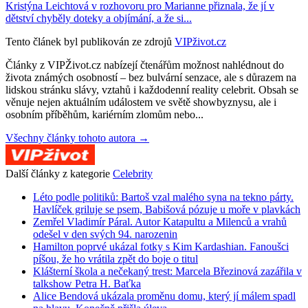
Kristýna Leichtová v rozhovoru pro Marianne přiznala, že jí v
dětství chyběly doteky a objímání, a že si...
Tento článek byl publikován ze zdrojů
VIPživot.cz
Články z VIPŽivot.cz nabízejí čtenářům možnost nahlédnout do
života známých osobností – bez bulvární senzace, ale s důrazem na
lidskou stránku slávy, vztahů i každodenní reality celebrit. Obsah se
věnuje nejen aktuálním událostem ve světě showbyznysu, ale i
osobním příběhům, kariérním zlomům nebo...
Všechny články tohoto autora →
Další články z kategorie
Celebrity
Léto podle politiků: Bartoš vzal malého syna na tekno párty.
Havlíček griluje se psem, Babišová pózuje u moře v plavkách
Zemřel Vladimír Páral. Autor Katapultu a Milenců a vrahů
odešel v den svých 94. narozenin
Hamilton poprvé ukázal fotky s Kim Kardashian. Fanoušci
píšou, že ho vrátila zpět do boje o titul
Klášterní škola a nečekaný trest: Marcela Březinová zazářila v
talkshow Petra H. Baťka
Alice Bendová ukázala proměnu domu, který jí málem spadl