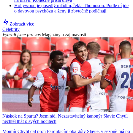
na hlavu. Konečně přišla úleva
Hollywood je posedlý mládím, řekla Thompson. Podle ní jde
o davovou psychózu a ženy jí zbytečně podléhají
Zobrazit více
Celebrity
Vybrali jsme pro vás
Magazíny a zajímavosti
Náskok na Spartu? Jsem rád. Nezastavitelný kanonýr Slavie Chytil
nechtěl lhát o svých pocitech
Mojmír Chytil dal proti Pardubicím oba góly Slavie, v sezoně má po