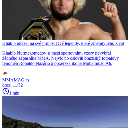
Khabib ukázal na své hrdiny. Dvě legendy, které změnily jeho život
Khabib Nurmagomedov si mezi sportovními vzory nevybral
žádného zápasníka MMA. Nejvíc ho oslovili brazilský fotbalový
fenomén Ronaldo Nazário a boxerská ikona Muhammad Ali.
MMAMAG.cz
dnes, 11:52
1 min