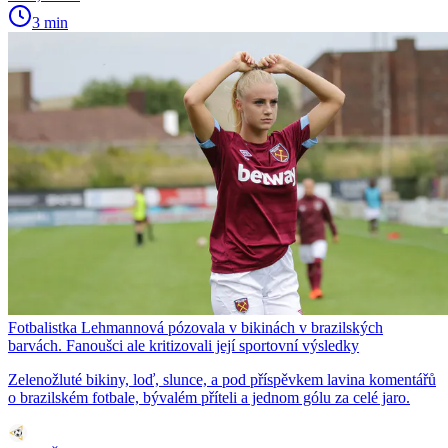
3 min
Fotbalistka Lehmannová pózovala v bikinách v brazilských
barvách. Fanoušci ale kritizovali její sportovní výsledky
Zelenožluté bikiny, loď, slunce, a pod příspěvkem lavina komentářů
o brazilském fotbale, bývalém příteli a jednom gólu za celé jaro.