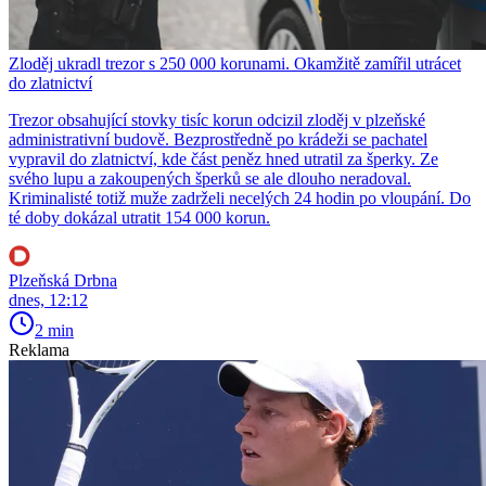
Zloděj ukradl trezor s 250 000 korunami. Okamžitě zamířil utrácet
do zlatnictví
Trezor obsahující stovky tisíc korun odcizil zloděj v plzeňské
administrativní budově. Bezprostředně po krádeži se pachatel
vypravil do zlatnictví, kde část peněz hned utratil za šperky. Ze
svého lupu a zakoupených šperků se ale dlouho neradoval.
Kriminalisté totiž muže zadrželi necelých 24 hodin po vloupání. Do
té doby dokázal utratit 154 000 korun.
Plzeňská Drbna
dnes, 12:12
2 min
Reklama