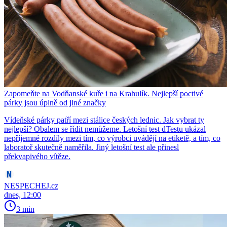
Zapomeňte na Vodňanské kuře i na Krahulík. Nejlepší poctivé
párky jsou úplně od jiné značky
Vídeňské párky patří mezi stálice českých lednic. Jak vybrat ty
nejlepší? Obalem se řídit nemůžeme. Letošní test dTestu ukázal
nepříjemné rozdíly mezi tím, co výrobci uvádějí na etiketě, a tím, co
laboratoř skutečně naměřila. Jiný letošní test ale přinesl
překvapivého vítěze.
NESPECHEJ.cz
dnes, 12:00
3 min