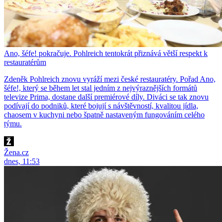
Ano, šéfe! pokračuje. Pohlreich tentokrát přiznává větší respekt k
restauratérům
Zdeněk Pohlreich znovu vyráží mezi české restauratéry. Pořad Ano,
šéfe!, který se během let stal jedním z nejvýraznějších formátů
televize Prima, dostane další premiérové díly. Diváci se tak znovu
podívají do podniků, které bojují s návštěvností, kvalitou jídla,
chaosem v kuchyni nebo špatně nastaveným fungováním celého
týmu.
Žena.cz
dnes, 11:53