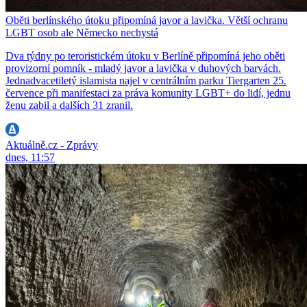
Oběti berlínského útoku připomíná javor a lavička. Větší ochranu
LGBT osob ale Německo nechystá
Dva týdny po teroristickém útoku v Berlíně připomíná jeho oběti
provizorní pomník - mladý javor a lavička v duhových barvách.
Jednadvacetiletý islamista najel v centrálním parku Tiergarten 25.
července při manifestaci za práva komunity LGBT+ do lidí, jednu
ženu zabil a dalších 31 zranil.
Aktuálně.cz - Zprávy
dnes, 11:57