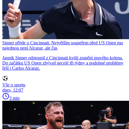
Sinner přijde o Cincinnati. Největším soupeřem před US Open mu
najednou není Alcaraz, ale čas
Jannik Sinner odstoupil z Cincinnati kvůli zranění pravého kolena.
Do začátku US Open zbývají necelé tři týdny a podobné problémy
řeší i Carlos Alcaraz.
Vše o sportu
dnes, 12:07
3 min