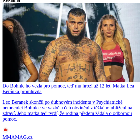
Reklama
Do Bohnic ho vezla pro pomoc, teď mu hrozí až 12 let. Matka Lea
Beránka promluvila
Leo Beránek skončil po dubnovém incidentu v Psychiatrické
nemocnici Bohnice ve vazbě a čelí obvinění z těžkého ublížení na
zdraví. Jeho matka teď tvrdí, že rodina předem žádala o odbornou
pomoc.
MMAMAG.cz