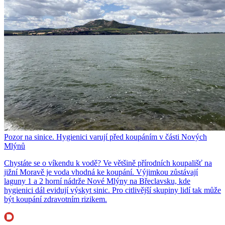
Pozor na sinice. Hygienici varují před koupáním v části Nových
Mlýnů
Chystáte se o víkendu k vodě? Ve většině přírodních koupališť na
jižní Moravě je voda vhodná ke koupání. Výjimkou zůstávají
laguny 1 a 2 horní nádrže Nové Mlýny na Břeclavsku, kde
hygienici dál evidují výskyt sinic. Pro citlivější skupiny lidí tak může
být koupání zdravotním rizikem.