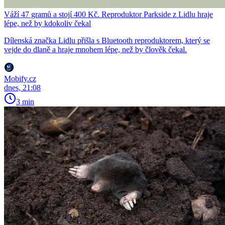
Váží 47 gramů a stojí 400 Kč. Reproduktor Parkside z Lidlu hraje
lépe, než by kdokoliv čekal
Dílenská značka Lidlu přišla s Bluetooth reproduktorem, který se
vejde do dlaně a hraje mnohem lépe, než by člověk čekal.
Mobify.cz
dnes, 21:08
3 min