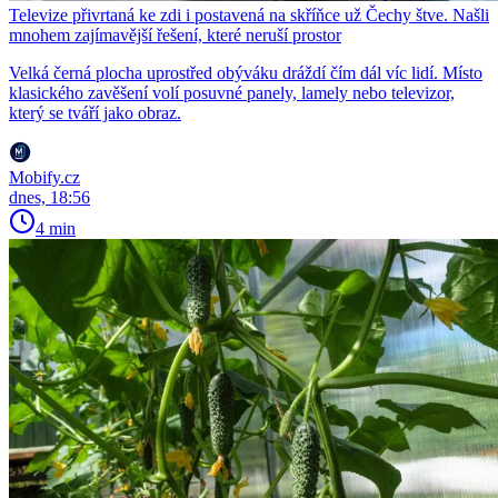
Televize přivrtaná ke zdi i postavená na skříňce už Čechy štve. Našli
mnohem zajímavější řešení, které neruší prostor
Velká černá plocha uprostřed obýváku dráždí čím dál víc lidí. Místo
klasického zavěšení volí posuvné panely, lamely nebo televizor,
který se tváří jako obraz.
Mobify.cz
dnes, 18:56
4 min