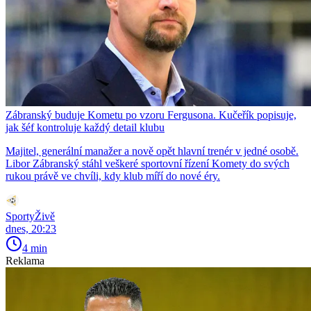
Zábranský buduje Kometu po vzoru Fergusona. Kučeřík popisuje,
jak šéf kontroluje každý detail klubu
Majitel, generální manažer a nově opět hlavní trenér v jedné osobě.
Libor Zábranský stáhl veškeré sportovní řízení Komety do svých
rukou právě ve chvíli, kdy klub míří do nové éry.
SportyŽivě
dnes, 20:23
4 min
Reklama