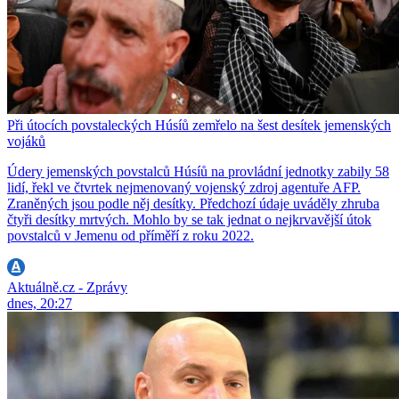
Při útocích povstaleckých Húsíů zemřelo na šest desítek jemenských
vojáků
Údery jemenských povstalců Húsíů na provládní jednotky zabily 58
lidí, řekl ve čtvrtek nejmenovaný vojenský zdroj agentuře AFP.
Zraněných jsou podle něj desítky. Předchozí údaje uváděly zhruba
čtyři desítky mrtvých. Mohlo by se tak jednat o nejkrvavější útok
povstalců v Jemenu od příměří z roku 2022.
Aktuálně.cz - Zprávy
dnes, 20:27