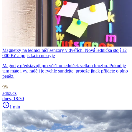
Magnetky na lednici ničí senzory v dveřích. Nová lednička stojí 12
000 Kč a pojistka to nekryje
Magnety představují pro většinu ledniček velkou hrozbu. Pokud je
tam máte i vy, raději je rychle sundejte, protože jinak přijdete o plno
peněz.
adbz.cz
dnes, 18:30
1 min