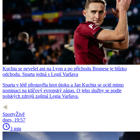
Kuchta se nevešel ani na Lyon a po příchodu Brunese je blízko
odchodu. Sparta jedná s Legií Varšava
Sparta v létě přestavěla hrot útoku a Jan Kuchta se ocitl mimo
nominaci na klíčový evropský zápas. O jeho služby se podle
polských zdrojů zajímá Legia Varšava.
SportyŽivě
dnes, 19:57
3 min