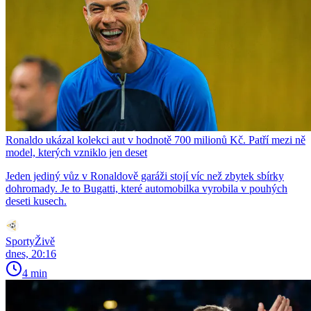
Ronaldo ukázal kolekci aut v hodnotě 700 milionů Kč. Patří mezi ně
model, kterých vzniklo jen deset
Jeden jediný vůz v Ronaldově garáži stojí víc než zbytek sbírky
dohromady. Je to Bugatti, které automobilka vyrobila v pouhých
deseti kusech.
SportyŽivě
dnes, 20:16
4 min