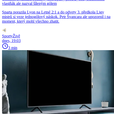
vlastňák ale nazval šíleným gólem
Sparta porazila Lyon na Letné 2:1 a do odvety 3. předkola Ligy
mistrů si veze jednogólový náskok. Petr Švancara ale upozornil i na
moment, který mohl všechno zhatit.
SportyŽivě
dnes, 19:03
3 min