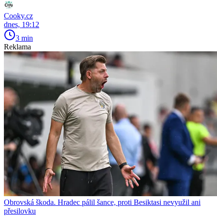
Cooky.cz
dnes, 19:12
3 min
Reklama
Obrovská škoda. Hradec pálil šance, proti Besiktasi nevyužil ani
přesilovku