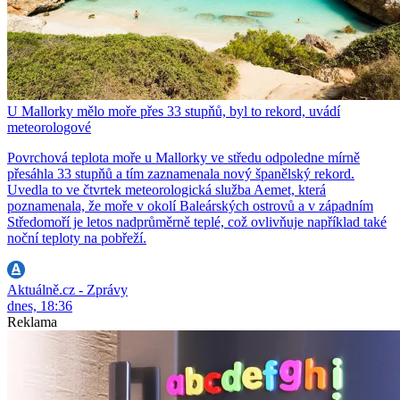
U Mallorky mělo moře přes 33 stupňů, byl to rekord, uvádí
meteorologové
Povrchová teplota moře u Mallorky ve středu odpoledne mírně
přesáhla 33 stupňů a tím zaznamenala nový španělský rekord.
Uvedla to ve čtvrtek meteorologická služba Aemet, která
poznamenala, že moře v okolí Baleárských ostrovů a v západním
Středomoří je letos nadprůměrně teplé, což ovlivňuje například také
noční teploty na pobřeží.
Aktuálně.cz - Zprávy
dnes, 18:36
Reklama