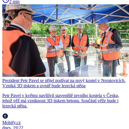
2 min
Prezident Petr Pavel se přijel podívat na nový kostel v Neratovicích.
Vzniká 3D tiskem a uvnitř bude lezecká stěna
Petr Pavel v květnu navštívil staveniště prvního kostela v Česku,
jehož věž má vzniknout 3D tiskem betonu. Součástí věže bude i
lezecká stěna.
Mobify.cz
dnes, 19:22