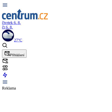
čtvrtek 6. 8.
čt 6. 8.
27°C
Přihlášení
Reklama