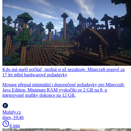
Kdo má starší počítač, možná si už nezahraje. Minecraft poprvé za
17 let mění hardwarové požadavky
Mojang přepsal minimální i doporučené požadavky pro Minecraft:
Java Edition. Minimum RAM vyskočilo ze 2 GB na 8, u
integrované grafiky dokonce na 12 GB.
Mobify.cz
dnes, 19:46
4 min