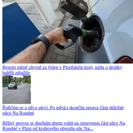
Benzin mírně zlevnil za týden v Plzeňském kraji, nafta o desítky
haléřů zdražila
Řidičům se o něco uleví. Po měsíci skončila oprava části důležité
ulice Na Roudné
Běžný provoz se dnešním dnem vrátil na opravenou část ulice Na
Roudné v Plzni od kruhového objezdu ulic Na...