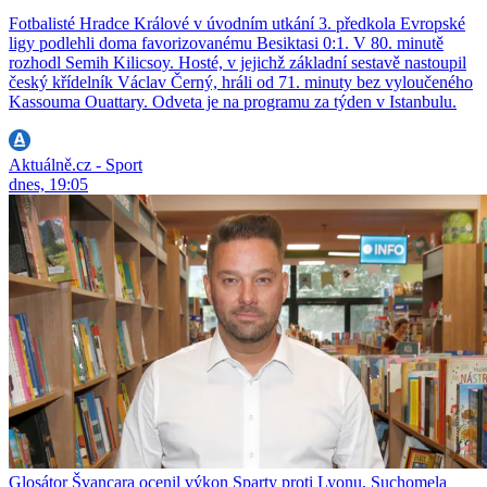
Fotbalisté Hradce Králové v úvodním utkání 3. předkola Evropské
ligy podlehli doma favorizovanému Besiktasi 0:1. V 80. minutě
rozhodl Semih Kilicsoy. Hosté, v jejichž základní sestavě nastoupil
český křídelník Václav Černý, hráli od 71. minuty bez vyloučeného
Kassouma Ouattary. Odveta je na programu za týden v Istanbulu.
Aktuálně.cz - Sport
dnes, 19:05
Glosátor Švancara ocenil výkon Sparty proti Lyonu, Suchomela