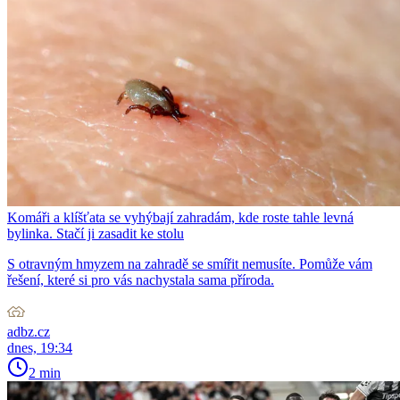
Komáři a klíšťata se vyhýbají zahradám, kde roste tahle levná
bylinka. Stačí ji zasadit ke stolu
S otravným hmyzem na zahradě se smířit nemusíte. Pomůže vám
řešení, které si pro vás nachystala sama příroda.
adbz.cz
dnes, 19:34
2 min