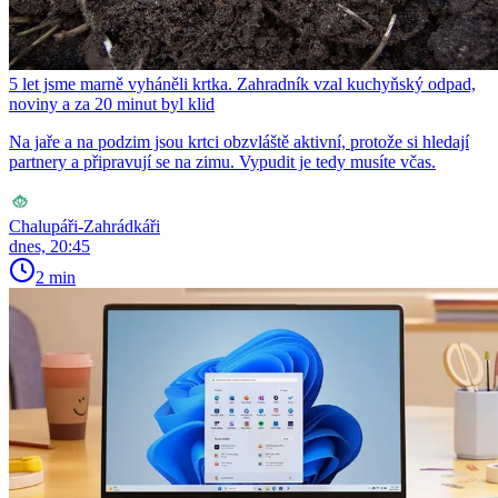
5 let jsme marně vyháněli krtka. Zahradník vzal kuchyňský odpad,
noviny a za 20 minut byl klid
Na jaře a na podzim jsou krtci obzvláště aktivní, protože si hledají
partnery a připravují se na zimu. Vypudit je tedy musíte včas.
Chalupáři-Zahrádkáři
dnes, 20:45
2 min