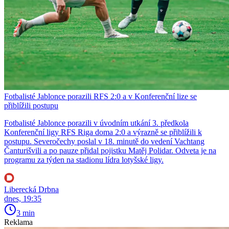
Fotbalisté Jablonce porazili RFS 2:0 a v Konferenční lize se
přiblížili postupu
Fotbalisté Jablonce porazili v úvodním utkání 3. předkola
Konferenční ligy RFS Riga doma 2:0 a výrazně se přiblížili k
postupu. Severočechy poslal v 18. minutě do vedení Vachtang
Čanturišvili a po pauze přidal pojistku Matěj Polidar. Odveta je na
programu za týden na stadionu lídra lotyšské ligy.
Liberecká Drbna
dnes, 19:35
3 min
Reklama