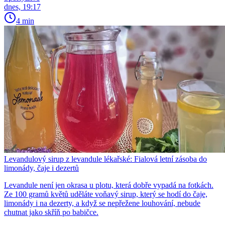
dnes, 19:17
4 min
Levandulový sirup z levandule lékařské: Fialová letní zásoba do
limonády, čaje i dezertů
Levandule není jen okrasa u plotu, která dobře vypadá na fotkách.
Ze 100 gramů květů uděláte voňavý sirup, který se hodí do čaje,
limonády i na dezerty, a když se nepřežene louhování, nebude
chutnat jako skříň po babičce.