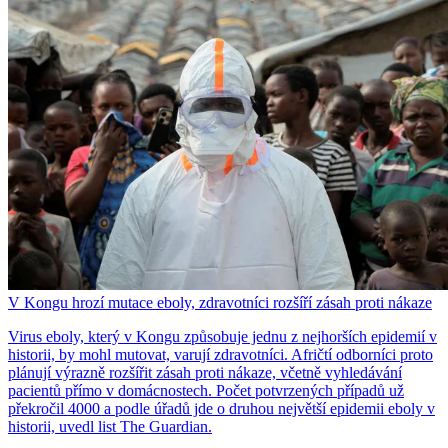
V Kongu hrozí mutace eboly, zdravotníci rozšíří zásah proti nákaze
Virus eboly, který v Kongu způsobuje jednu z nejhorších epidemií v
historii, by mohl mutovat, varují zdravotníci. Afričtí odborníci proto
plánují výrazně rozšířit zásah proti nákaze, včetně vyhledávání
pacientů přímo v domácnostech. Počet potvrzených případů už
překročil 4000 a podle úřadů jde o druhou největší epidemii eboly v
historii, uvedl list The Guardian.