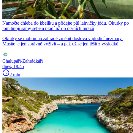
Namočte chleba do kbelíku a přidejte půl lahvičky jódu. Okurky po
tom hnojí samy sebe a plodí až do prvních mrazů
Okurky se mohou na zahradě změnit doslova v plodící nezmary.
Musíte je jen správně vyživit – a pak už se jen těšit z výsledků.
Chalupáři-Zahrádkáři
dnes, 18:45
2 min