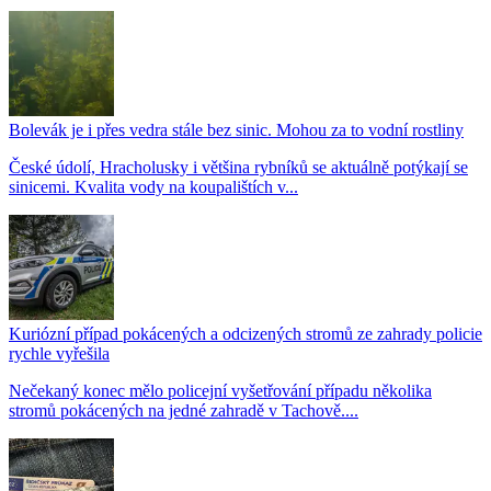
Bolevák je i přes vedra stále bez sinic. Mohou za to vodní rostliny
České údolí, Hracholusky i většina rybníků se aktuálně potýkají se
sinicemi. Kvalita vody na koupalištích v...
Kuriózní případ pokácených a odcizených stromů ze zahrady policie
rychle vyřešila
Nečekaný konec mělo policejní vyšetřování případu několika
stromů pokácených na jedné zahradě v Tachově....