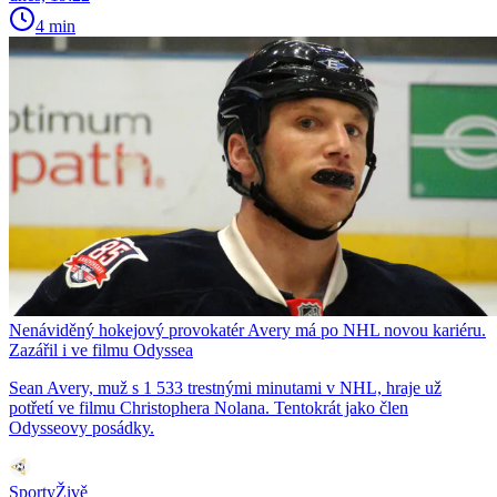
4 min
Nenáviděný hokejový provokatér Avery má po NHL novou kariéru.
Zazářil i ve filmu Odyssea
Sean Avery, muž s 1 533 trestnými minutami v NHL, hraje už
potřetí ve filmu Christophera Nolana. Tentokrát jako člen
Odysseovy posádky.
SportyŽivě