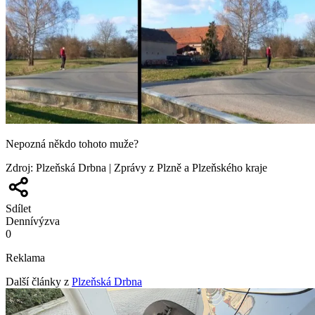
Nepozná někdo tohoto muže?
Zdroj
:
Plzeňská Drbna | Zprávy z Plzně a Plzeňského kraje
Sdílet
Denní
výzva
0
Reklama
Další články z
Plzeňská Drbna