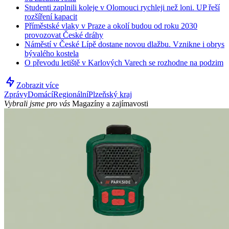
Studenti zaplnili koleje v Olomouci rychleji než loni. UP řeší
rozšíření kapacit
Příměstské vlaky v Praze a okolí budou od roku 2030
provozovat České dráhy
Náměstí v České Lípě dostane novou dlažbu. Vznikne i obrys
bývalého kostela
O převodu letiště v Karlových Varech se rozhodne na podzim
Zobrazit více
Zprávy
Domácí
Regionální
Plzeňský kraj
Vybrali jsme pro vás
Magazíny a zajímavosti