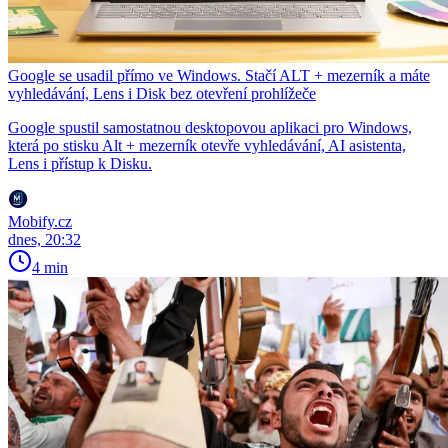
Google se usadil přímo ve Windows. Stačí ALT + mezerník a máte
vyhledávání, Lens i Disk bez otevření prohlížeče
Google spustil samostatnou desktopovou aplikaci pro Windows,
která po stisku Alt + mezerník otevře vyhledávání, AI asistenta,
Lens i přístup k Disku.
Mobify.cz
dnes, 20:32
4 min