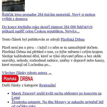
Řidičák letos propadne 284 tisícům motoristů. Nový si mohou
vyřídit z domova
Do konce letošního roku skončí platnost 284 000 řidičských
průkazů napříč celou Českou republikou. Nejvíce...
Tento článek byl publikován ze zdrojů
Plzeňská Drbna
Plzeň není jen o pivu – i když i o něm se tu samozřejmě dočtete.
Plzeňská Drbna má přehled o tom, co hýbe městem i celým krajem.
Sleduje každodenní dění, které se týká obyvatel přímo a bez oklik:
uzavírky, nehody, rozhodnutí radnice, změny v dopravě nebo kauzy,
které rezonují od Lochotína po...
Všechny články tohoto autora →
Další články z kategorie
Regionální
Marek Ztracený zrušil kvůli suchu ohňostroj po koncertu na
Letné
Žloutenka ustupuje. Na jihu Moravy se nakazilo nejméně lidí
od začátku roku