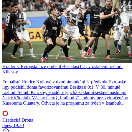
Hradec v Evropské lize podlehl Besiktasi 0:1, v oslabení rozhodl
Kilicsoy
Fotbalisté Hradce Králové v úvodním utkání 3. předkola Evropské
ligy podlehli doma favorizovanému Besiktasi 0:1. V 80. minutě
rozhodl Semih Kilicsoy. Hosté, v jejichž základní sestavě nastoupil
český křídelník Václav Černý, hráli od 71. minuty bez vyloučeného
Kassouma Ouattary. Odveta je na programu za týden v Istanbulu.
Hradecká Drbna
dnes, 19:30