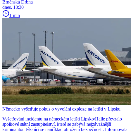
Brněnská Drbna
dnes, 18:30
1 min
Německo vyšetřuje pokus o vyvolání exploze na letišti v Lipsku
Vyšetřování incidentu na německém letišti Lipsko/Halle převzalo
spolkové státní zastupitelství, které se zabývá nejzávažnější
kriminalitou týkající se například ohrožení bezpečnosti. Informovala