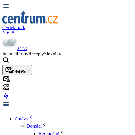
čtvrtek 6. 8.
čt 6. 8.
24°C
Internet
Firmy
Recepty
Slovníky
Přihlášení
Zprávy
Domácí
Regionální