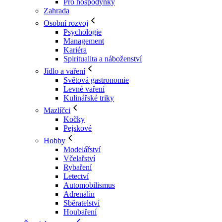
Pro hospodyňky
Zahrada
Osobní rozvoj
Psychologie
Management
Kariéra
Spiritualita a náboženství
Jídlo a vaření
Světová gastronomie
Levné vaření
Kulinářské triky
Mazlíčci
Kočky
Pejskové
Hobby
Modelářství
Včelařství
Rybaření
Letectví
Automobilismus
Adrenalin
Sběratelství
Houbaření