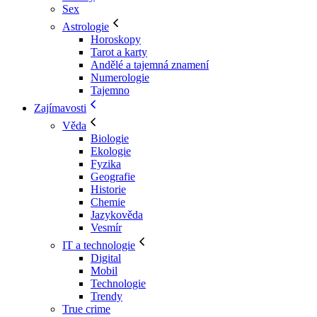
Sex
Astrologie
Horoskopy
Tarot a karty
Andělé a tajemná znamení
Numerologie
Tajemno
Zajímavosti
Věda
Biologie
Ekologie
Fyzika
Geografie
Historie
Chemie
Jazykověda
Vesmír
IT a technologie
Digital
Mobil
Technologie
Trendy
True crime