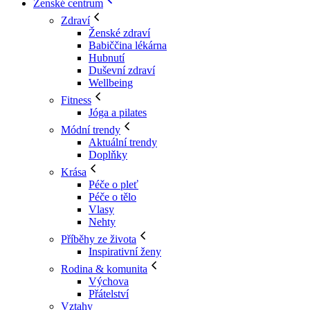
Ženské centrum
Zdraví
Ženské zdraví
Babiččina lékárna
Hubnutí
Duševní zdraví
Wellbeing
Fitness
Jóga a pilates
Módní trendy
Aktuální trendy
Doplňky
Krása
Péče o pleť
Péče o tělo
Vlasy
Nehty
Příběhy ze života
Inspirativní ženy
Rodina & komunita
Výchova
Přátelství
Vztahy