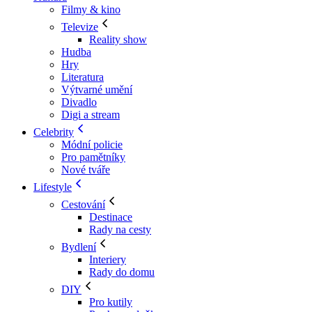
Filmy & kino
Televize
Reality show
Hudba
Hry
Literatura
Výtvarné umění
Divadlo
Digi a stream
Celebrity
Módní policie
Pro pamětníky
Nové tváře
Lifestyle
Cestování
Destinace
Rady na cesty
Bydlení
Interiery
Rady do domu
DIY
Pro kutily