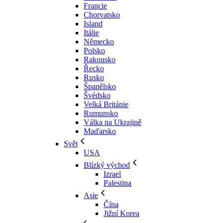
Francie
Chorvatsko
Island
Itálie
Německo
Polsko
Rakousko
Řecko
Rusko
Španělsko
Švédsko
Velká Británie
Rumunsko
Válka na Ukrajině
Maďarsko
Svět
USA
Blízký východ
Izrael
Palestina
Asie
Čína
Jižní Korea