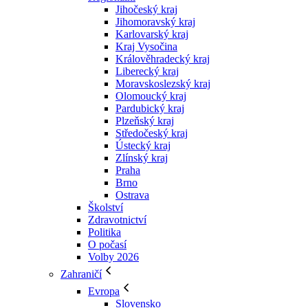
Jihočeský kraj
Jihomoravský kraj
Karlovarský kraj
Kraj Vysočina
Králověhradecký kraj
Liberecký kraj
Moravskoslezský kraj
Olomoucký kraj
Pardubický kraj
Plzeňský kraj
Středočeský kraj
Ústecký kraj
Zlínský kraj
Praha
Brno
Ostrava
Školství
Zdravotnictví
Politika
O počasí
Volby 2026
Zahraničí
Evropa
Slovensko