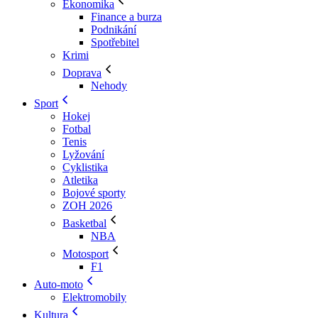
Ekonomika
Finance a burza
Podnikání
Spotřebitel
Krimi
Doprava
Nehody
Sport
Hokej
Fotbal
Tenis
Lyžování
Cyklistika
Atletika
Bojové sporty
ZOH 2026
Basketbal
NBA
Motosport
F1
Auto-moto
Elektromobily
Kultura