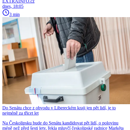
EXTRAINFO.cz
dnes, 18:05
3 min
Do Senátu chce z obvodu v Libereckém kraji jen pět lidí, je to
nejméně za třicet let
Na Českolipsku bude do Senátu kandidovat pět lidí, o polovinu
méně než před šesti lety, řekla mluvčí českolipské radnice Markéta