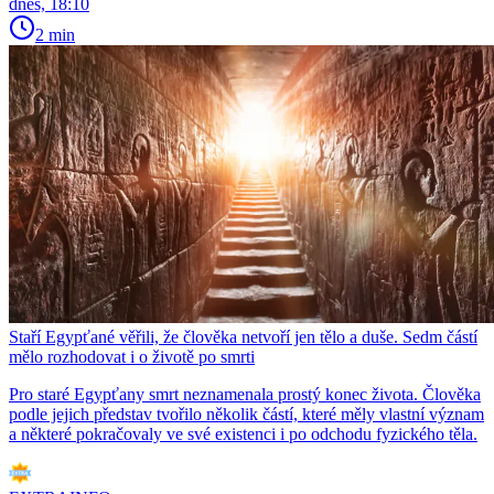
dnes, 18:10
2 min
Staří Egypťané věřili, že člověka netvoří jen tělo a duše. Sedm částí
mělo rozhodovat i o životě po smrti
Pro staré Egypťany smrt neznamenala prostý konec života. Člověka
podle jejich představ tvořilo několik částí, které měly vlastní význam
a některé pokračovaly ve své existenci i po odchodu fyzického těla.