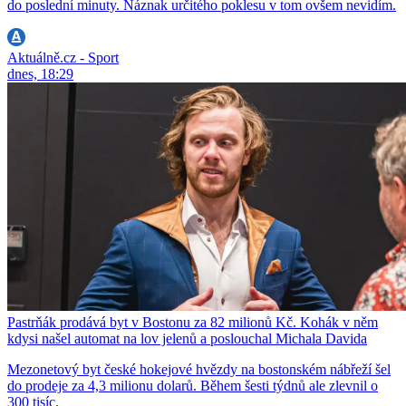
do poslední minuty. Náznak určitého poklesu v tom ovšem nevidím.
Aktuálně.cz - Sport
dnes, 18:29
Pastrňák prodává byt v Bostonu za 82 milionů Kč. Kohák v něm
kdysi našel automat na lov jelenů a poslouchal Michala Davida
Mezonetový byt české hokejové hvězdy na bostonském nábřeží šel
do prodeje za 4,3 milionu dolarů. Během šesti týdnů ale zlevnil o
300 tisíc.