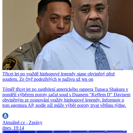
Třicet let po vraždě hiphopové legendy stane obviněný před
soudem. Ze čtyř podezřelých je naživu už jen on
Téměř třicet let po zastřelení amerického rappera Tupaca Shakura v
pondělí výběrem poroty začal soud s Duanem "Keffem D" Davisem
obviněným ze zosnování vraždy hiphopové legendy. Informuje o
tom agentura AP, podle níž může výběr poroty trvat většinu týdne.
Aktuálně.cz - Zprávy
dnes, 19:14