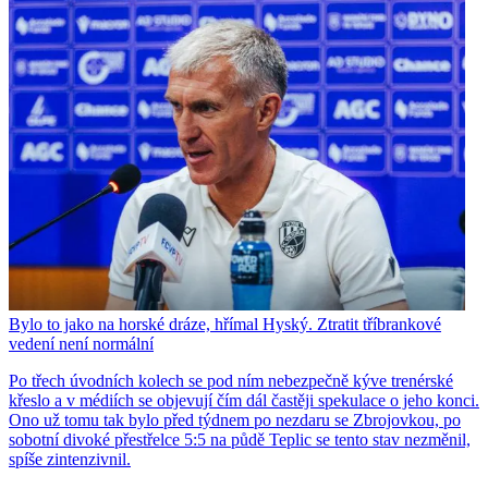
Bylo to jako na horské dráze, hřímal Hyský. Ztratit tříbrankové
vedení není normální
Po třech úvodních kolech se pod ním nebezpečně kýve trenérské
křeslo a v médiích se objevují čím dál častěji spekulace o jeho konci.
Ono už tomu tak bylo před týdnem po nezdaru se Zbrojovkou, po
sobotní divoké přestřelce 5:5 na půdě Teplic se tento stav nezměnil,
spíše zintenzivnil.