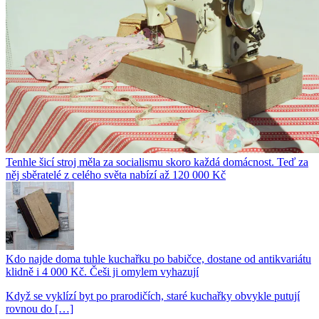
Tenhle šicí stroj měla za socialismu skoro každá domácnost. Teď za
něj sběratelé z celého světa nabízí až 120 000 Kč
Kdo najde doma tuhle kuchařku po babičce, dostane od antikvariátu
klidně i 4 000 Kč. Češi ji omylem vyhazují
Když se vyklízí byt po prarodičích, staré kuchařky obvykle putují
rovnou do […]