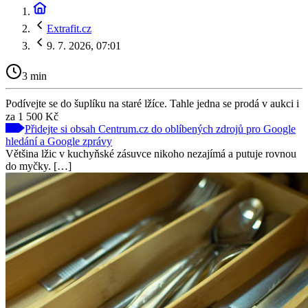
Extrafit.cz
9. 7. 2026, 07:01
3 min
Podívejte se do šuplíku na staré lžíce. Tahle jedna se prodá v aukci i
za 1 500 Kč
Přidejte si obsah Centrum.cz do oblíbených zdrojů pro Google
hledání a Google zprávy
Většina lžic v kuchyňské zásuvce nikoho nezajímá a putuje rovnou
do myčky. […]