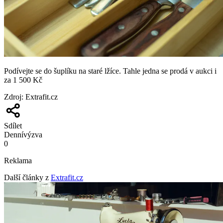
Podívejte se do šuplíku na staré lžíce. Tahle jedna se prodá v aukci i
za 1 500 Kč
Zdroj
:
Extrafit.cz
Sdílet
Denní
výzva
0
Reklama
Další články z
Extrafit.cz