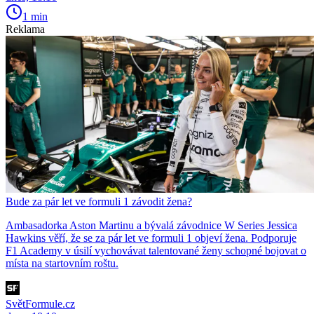
1 min
Reklama
Bude za pár let ve formuli 1 závodit žena?
Ambasadorka Aston Martinu a bývalá závodnice W Series Jessica
Hawkins věří, že se za pár let ve formuli 1 objeví žena. Podporuje
F1 Academy v úsilí vychovávat talentované ženy schopné bojovat o
místa na startovním roštu.
SvětFormule.cz