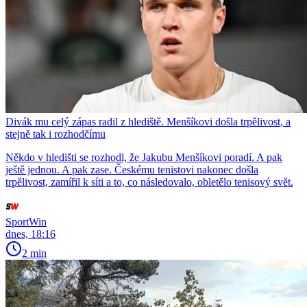
Divák mu celý zápas radil z hlediště. Menšíkovi došla trpělivost, a
stejně tak i rozhodčímu
Někdo v hledišti se rozhodl, že Jakubu Menšíkovi poradí. A pak
ještě jednou. A pak zase. Českému tenistovi nakonec došla
trpělivost, zamířil k síti a to, co následovalo, obletělo tenisový svět.
SportWin
dnes, 18:16
2 min