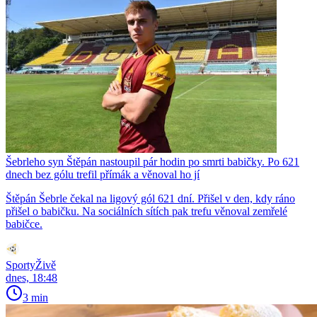
Šebrleho syn Štěpán nastoupil pár hodin po smrti babičky. Po 621
dnech bez gólu trefil přímák a věnoval ho jí
Štěpán Šebrle čekal na ligový gól 621 dní. Přišel v den, kdy ráno
přišel o babičku. Na sociálních sítích pak trefu věnoval zemřelé
babičce.
SportyŽivě
dnes, 18:48
3 min