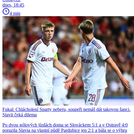
dnes, 18:45
4 min
Fukal: Chlácholení Sparty neberu, soupeři nemáš dát takovou šanci.
Slavii čeká dilema
Po dvou gólových jízdách doma se Slováckem 5:1 a v Ostravě 4:0
porazila Slavia na vlastní půdě Pardubice jen 2:1 a bála se o výhru