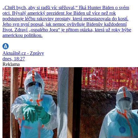
„Chtěl bych, aby si radši víc stěžoval,“ říká Hunter Biden o svém
otci. Bývalý americký prezident Joe Biden už více než rok
podstupuje léčbu rakoviny prostaty, která metastazovala do kostí.
Jeho syn nyní popsal, jak nemoc ovlivňuje Bidenův každodenní
život. Zdraví „ospalého Joea“ je přitom otázka, která už roky hýbe
americkou politikou.
Aktuálně.cz - Zprávy
dnes, 18:27
Reklama