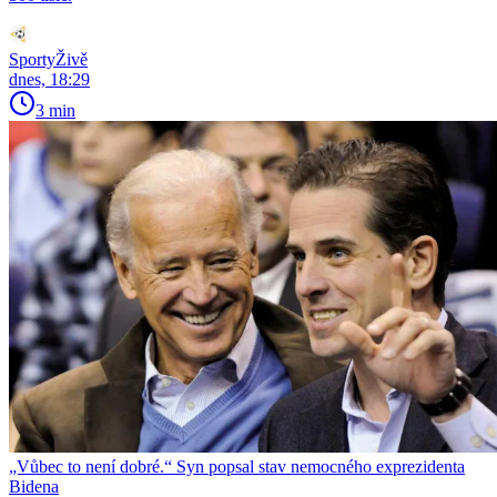
SportyŽivě
dnes, 18:29
3 min
„Vůbec to není dobré.“ Syn popsal stav nemocného exprezidenta
Bidena