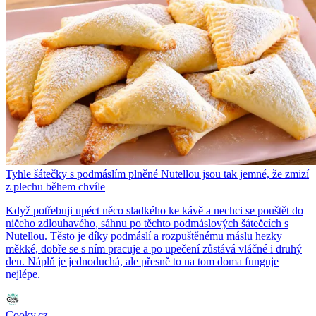
Tyhle šátečky s podmáslím plněné Nutellou jsou tak jemné, že zmizí
z plechu během chvíle
Když potřebuji upéct něco sladkého ke kávě a nechci se pouštět do
ničeho zdlouhavého, sáhnu po těchto podmáslových šátečcích s
Nutellou. Těsto je díky podmáslí a rozpuštěnému máslu hezky
měkké, dobře se s ním pracuje a po upečení zůstává vláčné i druhý
den. Náplň je jednoduchá, ale přesně to na tom doma funguje
nejlépe.
Cooky.cz