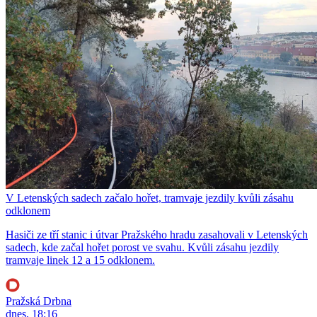
V Letenských sadech začalo hořet, tramvaje jezdily kvůli zásahu
odklonem
Hasiči ze tří stanic i útvar Pražského hradu zasahovali v Letenských
sadech, kde začal hořet porost ve svahu. Kvůli zásahu jezdily
tramvaje linek 12 a 15 odklonem.
Pražská Drbna
dnes, 18:16