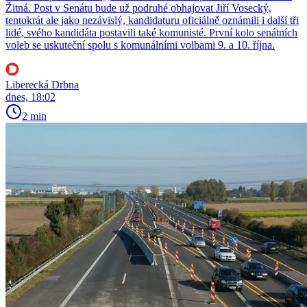
Žitná. Post v Senátu bude už podruhé obhajovat Jiří Vosecký,
tentokrát ale jako nezávislý, kandidaturu oficiálně oznámili i další tři
lidé, svého kandidáta postavili také komunisté. První kolo senátních
voleb se uskuteční spolu s komunálními volbami 9. a 10. října.
Liberecká Drbna
dnes, 18:02
2 min