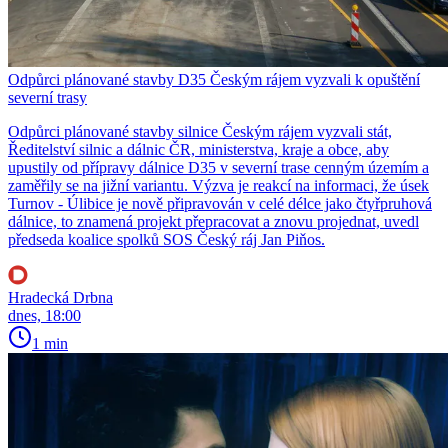
Odpůrci plánované stavby D35 Českým rájem vyzvali k opuštění
severní trasy
Odpůrci plánované stavby silnice Českým rájem vyzvali stát,
Ředitelství silnic a dálnic ČR, ministerstva, kraje a obce, aby
upustily od přípravy dálnice D35 v severní trase cenným územím a
zaměřily se na jižní variantu. Výzva je reakcí na informaci, že úsek
Turnov - Úlibice je nově připravován v celé délce jako čtyřpruhová
dálnice, to znamená projekt přepracovat a znovu projednat, uvedl
předseda koalice spolků SOS Český ráj Jan Piňos.
Hradecká Drbna
dnes, 18:00
1 min