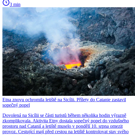
3 min
Etna znovu ochromila letiště na Sicílii. Přílety do Catanie zastavil
sopečný popel
Dovolená na Sicílii se části turistů během několika hodin výrazně
zkomplikovala. Aktivita Etny dostala sopečný popel do vzdušného
prostoru nad Catanií a letiště muselo v pondělí 10. srpna omezit
provoz. Cestující mají před cestou na letiště kontrolovat stav svého