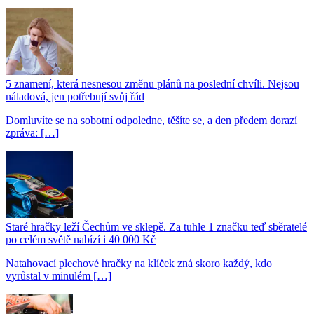
5 znamení, která nesnesou změnu plánů na poslední chvíli. Nejsou
náladová, jen potřebují svůj řád
Domluvíte se na sobotní odpoledne, těšíte se, a den předem dorazí
zpráva: […]
Staré hračky leží Čechům ve sklepě. Za tuhle 1 značku teď sběratelé
po celém světě nabízí i 40 000 Kč
Natahovací plechové hračky na klíček zná skoro každý, kdo
vyrůstal v minulém […]