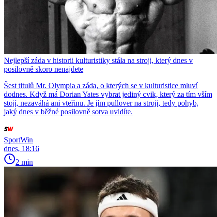
Nejlepší záda v historii kulturistiky stála na stroji, který dnes v
posilovně skoro nenajdete
Šest titulů Mr. Olympia a záda, o kterých se v kulturistice mluví
dodnes. Když má Dorian Yates vybrat jediný cvik, který za tím vším
stojí, nezaváhá ani vteřinu. Je jím pullover na stroji, tedy pohyb,
jaký dnes v běžné posilovně sotva uvidíte.
SportWin
dnes, 18:16
2 min