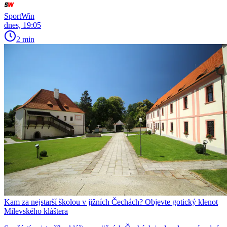
SportWin
dnes, 19:05
2 min
Kam za nejstarší školou v jižních Čechách? Objevte gotický klenot
Milevského kláštera