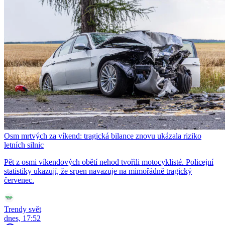
Osm mrtvých za víkend: tragická bilance znovu ukázala riziko
letních silnic
Pět z osmi víkendových obětí nehod tvořili motocyklisté. Policejní
statistiky ukazují, že srpen navazuje na mimořádně tragický
červenec.
Trendy svět
dnes, 17:52