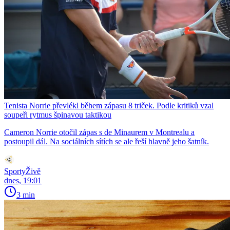
Tenista Norrie převlékl během zápasu 8 triček. Podle kritiků vzal
soupeři rytmus špinavou taktikou
Cameron Norrie otočil zápas s de Minaurem v Montrealu a
postoupil dál. Na sociálních sítích se ale řeší hlavně jeho šatník.
SportyŽivě
dnes, 19:01
3 min