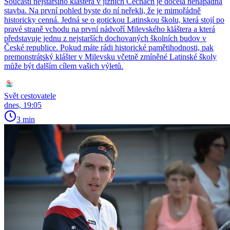
Součástí nejstaršího kláštera v jižních Čechách je docela nenápadná
stavba. Na první pohled byste do ní neřekli, že je mimořádně
historicky cenná. Jedná se o gotickou Latinskou školu, která stojí po
pravé straně vchodu na první nádvoří Milevského kláštera a která
představuje jednu z nejstarších dochovaných školních budov v
České republice. Pokud máte rádi historické pamětihodnosti, pak
premonstrátský klášter v Milevsku včetně zmíněné Latinské školy
může být dalším cílem vašich výletů.
Svět cestovatele
dnes, 19:05
3 min