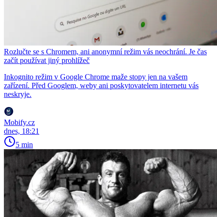
Rozlučte se s Chromem, ani anonymní režim vás neochrání. Je čas
začít používat jiný prohlížeč
Inkognito režim v Google Chrome maže stopy jen na vašem
zařízení. Před Googlem, weby ani poskytovatelem internetu vás
neskryje.
Mobify.cz
dnes, 18:21
5 min