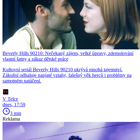
Beverly Hills 90210: Nečekaný zájem, velké úpravy, zdemolování
vlastní šatny a zákaz dětské práce
Kultovní seriál Beverly Hills 90210 ukrývá mnohá tajemství.
Zákulisí odhaluje napjaté vztahy, falešný věk herců i problémy na
samotném natáčení.
V Telce
dnes, 17:59
3 min
Reklama