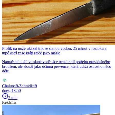
Profík na nože ukázal trik se slanou vodou: 25 minut v roztoku a
tupé ostří zase krájí rajče jako máslo
Namáčení nožů ve slané vodě sice nenahradí potřebu pravidelného
broušení, ale slouží jako účinná prevence, která udrží ostrost o něco
déle.
Chalupáři-Zahrádkáři
dnes, 18:50
2 min
Reklama