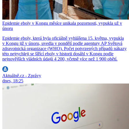
Epidemie eboly v Kongu měsíce unikala pozornosti, vypukla už v
únoru
Epidemie eboly, která byla oficiálně vyhlášena 15. května, vypukla
v Kongu již v únoru, uvedla v pondělí podle agentury AP Světová
zdravotnická organizace (WHO). Počet potvrzených případů nákazy
této nejrychleji se šířící eboly v historii dosáhl v Kongu podle
nejnovějších vládních údajů 4 200, včetně více než 1 900 obětí.
Aktuálně.cz - Zprávy
dnes, 18:25