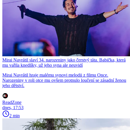
Mirai Navrátil slaví 34. narozeniny jako čerstvý táta. Babička, která
mu vařila knedlíky, už jeho syna ale neuvidí
Mirai Navrátil hraje malému synovi melodii z filmu Once.
Narozeniny v roli otce mu ovšem protnulo loučení se zásadní ženou
jeho dětství.
ReadZone
dnes, 17:53
2 min