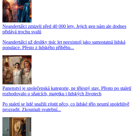
Neandertálci zmizeli před 40 000 lety. Jejich gen nám ale dodnes
přidává trochu svalů
Neandertálci už desítky tisíc let neexistují jako samostatná lidská
populace. Přesto z lidského příběhu...
Panenství je společenská kategorie, ne tělesný stav. Přesto po staletí
rozhodovalo o sňatcích, majetku i lidských životech
Po staletí se lidé snažili zjistit něco, co lidské tělo neumí spolehlivě
prozradit. Zkoumali svatební...