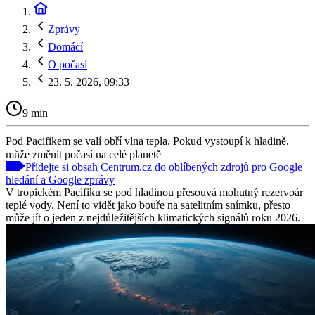
Zprávy
Domácí
O počasí
23. 5. 2026, 09:33
9 min
Pod Pacifikem se valí obří vlna tepla. Pokud vystoupí k hladině,
může změnit počasí na celé planetě
Přidejte si obsah Centrum.cz do oblíbených zdrojů pro Google
hledání a Google zprávy
V tropickém Pacifiku se pod hladinou přesouvá mohutný rezervoár
teplé vody. Není to vidět jako bouře na satelitním snímku, přesto
může jít o jeden z nejdůležitějších klimatických signálů roku 2026.