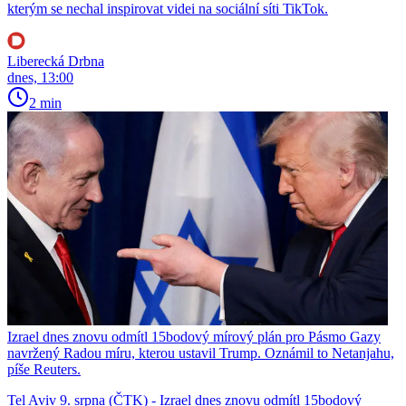
kterým se nechal inspirovat videi na sociální síti TikTok.
Liberecká Drbna
dnes, 13:00
2 min
Izrael dnes znovu odmítl 15bodový mírový plán pro Pásmo Gazy
navržený Radou míru, kterou ustavil Trump. Oznámil to Netanjahu,
píše Reuters.
Tel Aviv 9. srpna (ČTK) - Izrael dnes znovu odmítl 15bodový