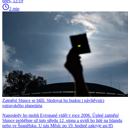
dnes, 12:19
2 min
Zatmění Slunce se blíží. Sledovat ho budou i návštěvníci
ostravského planetária
Naposledy ho mohli Evropané vidět v roce 2006. Úplné zatmění
Slunce proběhne už tuto středu 12. srpna a uvidí ho lidé na Islandu
nebo ve Španělsku. U nás Měsíc po 19. hodině zakryje asi 85