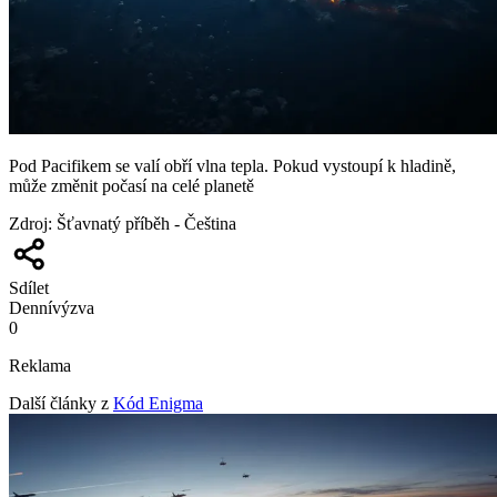
Pod Pacifikem se valí obří vlna tepla. Pokud vystoupí k hladině,
může změnit počasí na celé planetě
Zdroj
:
Šťavnatý příběh - Čeština
Sdílet
Denní
výzva
0
Reklama
Další články z
Kód Enigma