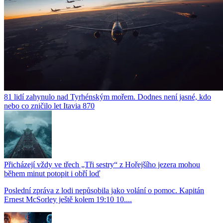
81 lidí zahynulo nad Tyrhénským mořem. Dodnes není jasné, kdo
nebo co zničilo let Itavia 870
Přicházejí vždy ve třech „Tři sestry“ z Hořejšího jezera mohou
během minut potopit i obří loď
Poslední zpráva z lodi nepůsobila jako volání o pomoc. Kapitán
Ernest McSorley ještě kolem 19:10 10....