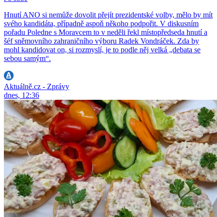
Hnutí ANO si nemůže dovolit přejít prezidentské volby, mělo by mít
svého kandidáta, případně aspoň někoho podpořit. V diskusním
pořadu Poledne s Moravcem to v neděli řekl místopředseda hnutí a
šéf sněmovního zahraničního výboru Radek Vondráček. Zda by
mohl kandidovat on, si rozmyslí, je to podle něj velká „debata se
sebou samým“.
Aktuálně.cz - Zprávy
dnes, 12:36