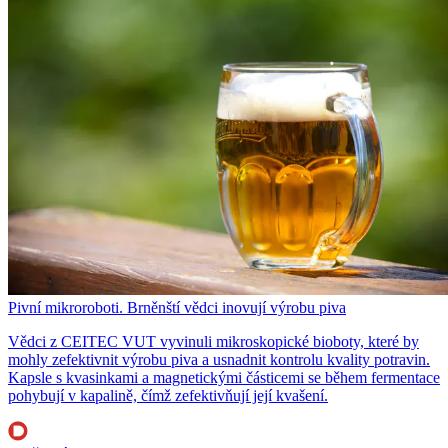
Pivní mikroroboti. Brněnští vědci inovují výrobu piva
Vědci z CEITEC VUT vyvinuli mikroskopické bioboty, které by
mohly zefektivnit výrobu piva a usnadnit kontrolu kvality potravin.
Kapsle s kvasinkami a magnetickými částicemi se během fermentace
pohybují v kapalině, čímž zefektivňují její kvašení.