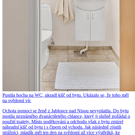
Pustila hocha na WC, ukradl klíč od bytu. Ukázalo se, že toho měl
na svědomí víc
Ochota pomoci se ženě z Jablonce nad Nisou nevyplatila. Do bytu
pustila neznámého dvanáctiletého chlapce, který ji slušně požádal o
použití toalety. Místo poděkování a odchodu však z bytu zmizel
náhradní klíč od bytu i s čipem od vchodu. Jak následně zjistili
strážníci, mladík měl ten den na svědomí už více výstřelků, ke