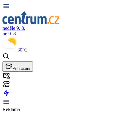
neděle 9. 8.
ne 9. 8.
30°C
Přihlášení
Reklama