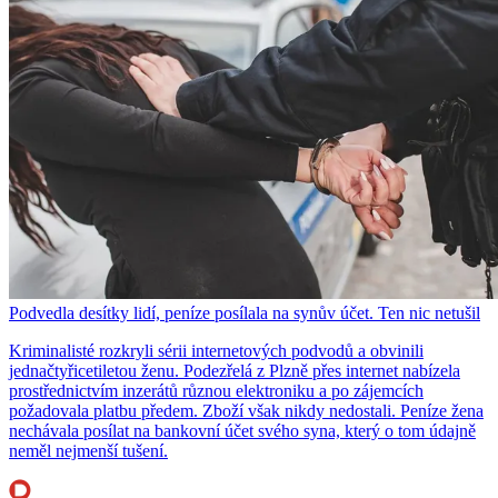
Podvedla desítky lidí, peníze posílala na synův účet. Ten nic netušil
Kriminalisté rozkryli sérii internetových podvodů a obvinili
jednačtyřicetiletou ženu. Podezřelá z Plzně přes internet nabízela
prostřednictvím inzerátů různou elektroniku a po zájemcích
požadovala platbu předem. Zboží však nikdy nedostali. Peníze žena
nechávala posílat na bankovní účet svého syna, který o tom údajně
neměl nejmenší tušení.