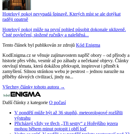
Hotelový pokoj nevypadá špinavě. Kterých míst se ale dotýkat
raději opatrně
Hotelový pokoj může na první pohled působit dokonale uklizeně.
Čisté povlečení, složené ručníky a naleštěná...
Tento článek byl publikován ze zdrojů
Kód Enigma
KodEnigma.cz se věnuje zajímavostem napříč obory – od přírody a
historie přes vědu, vesmír až po záhady a nečekané objevy. Články
otevírají témata, která dokážou překvapit, inspirovat i přimět k
zamyšlení. Silnou stránkou webu je pestrost – jednou narazíte na
příběhy dávných civilizací, jindy na...
Všechny články tohoto autora →
Další články z kategorie
O počasí
V pondělí může být až 36 stupňů, meteorologové rozšířili
výstrahu
Přicházejí vždy ve třech „Tři sestry“ z Hořejšího jezera
mohou během minut potopit i obří loď