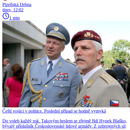
Plzeňská Drbna
dnes, 12:02
1 min
Čeští vojáci v politice. Poslední případ se hodně vymyká
Do voleb každý rok. Takovým heslem se zřejmě řídí Hynek Blaško,
bývalý příslušník Československé lidové armády. Z ozbrojených sil