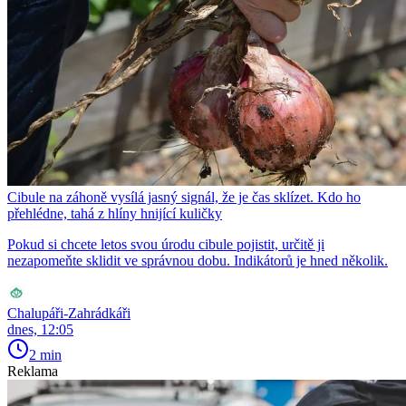
Cibule na záhoně vysílá jasný signál, že je čas sklízet. Kdo ho
přehlédne, tahá z hlíny hnijící kuličky
Pokud si chcete letos svou úrodu cibule pojistit, určitě ji
nezapomeňte sklidit ve správnou dobu. Indikátorů je hned několik.
Chalupáři-Zahrádkáři
dnes, 12:05
2 min
Reklama