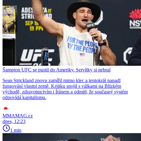
Šampion UFC se pustil do Ameriky. Servítky si nebral
Sean Strickland znovu zamířil mimo klec a tentokrát napadl
fungování vlastní země. Kritiku spojil s válkami na Blízkém
východě, zdravotnictvím i Íránem a odmítl, že současný systém
odpovídá kapitalismu.
MMAMAG.cz
dnes, 12:23
1 min