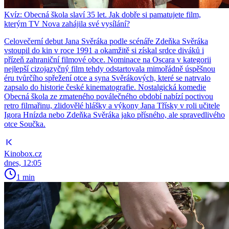
Kvíz: Obecná škola slaví 35 let. Jak dobře si pamatujete film,
kterým TV Nova zahájila své vysílání?
Celovečerní debut Jana Svěráka podle scénáře Zdeňka Svěráka
vstoupil do kin v roce 1991 a okamžitě si získal srdce diváků i
přízeň zahraniční filmové obce. Nominace na Oscara v kategorii
nejlepší cizojazyčný film tehdy odstartovala mimořádně úspěšnou
éru tvůrčího spřežení otce a syna Svěrákových, které se natrvalo
zapsalo do historie české kinematografie. Nostalgická komedie
Obecná škola ze zmateného poválečného období nabízí poctivou
retro filmařinu, zlidovělé hlášky a výkony Jana Třísky v roli učitele
Igora Hnízda nebo Zdeňka Svěráka jako přísného, ale spravedlivého
otce Součka.
Kinobox.cz
dnes, 12:05
1 min