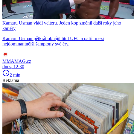
Kamaru Usman vládl velteru. Jeden kop změnil další roky jeho
kariéry
Kamaru Usman pětkrát obhájil titul UFC a patřil mezi
nejdominantnější šampiony své éry.
MMAMAG.cz
dnes, 12:30
2 min
Reklama