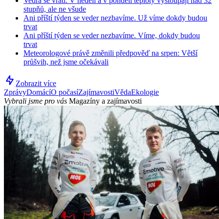
Vedra se vrátí. V neděli a v pondělí teploty vystoupají nad 32
stupňů, ale ne všude
Ani příští týden se veder nezbavíme. Už víme dokdy budou
trvat
Ani příští týden se veder nezbavíme. Víme, dokdy budou
trvat
Meteorologové právě změnili předpověď na srpen: Větší
průšvih, než jsme očekávali
Zobrazit více
Zprávy
Domácí
O počasí
Zajímavosti
Věda
Ekologie
Vybrali jsme pro vás
Magazíny a zajímavosti