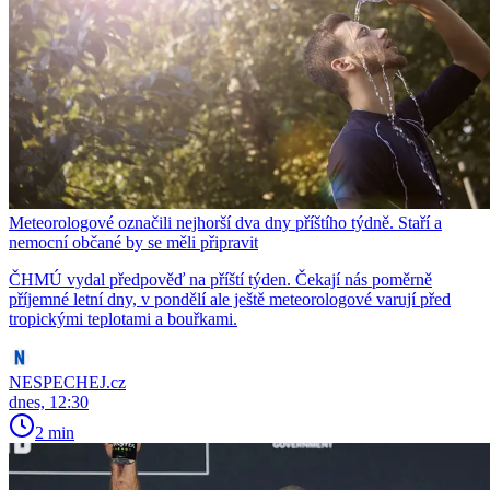
Meteorologové označili nejhorší dva dny příštího týdně. Staří a
nemocní občané by se měli připravit
ČHMÚ vydal předpověď na příští týden. Čekají nás poměrně
příjemné letní dny, v pondělí ale ještě meteorologové varují před
tropickými teplotami a bouřkami.
NESPECHEJ.cz
dnes, 12:30
2 min