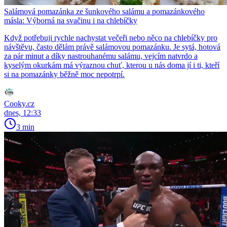
Salámová pomazánka ze šunkového salámu a pomazánkového
másla: Výborná na svačinu i na chlebíčky
Když potřebuji rychle nachystat večeři nebo něco na chlebíčky pro
návštěvu, často dělám právě salámovou pomazánku. Je sytá, hotová
za pár minut a díky nastrouhanému salámu, vejcím natvrdo a
kyselým okurkám má výraznou chuť, kterou u nás doma jí i ti, kteří
si na pomazánky běžně moc nepotrpí.
Cooky.cz
dnes, 12:33
3 min