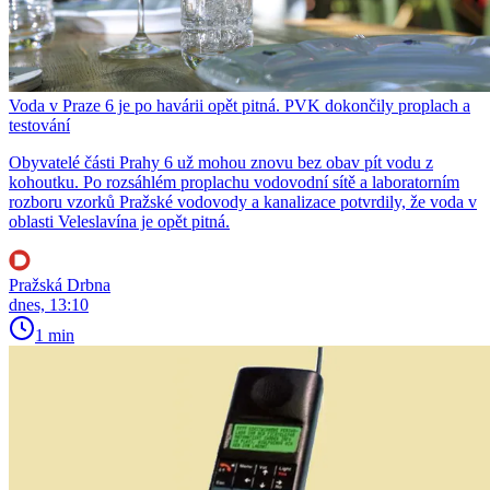
Voda v Praze 6 je po havárii opět pitná. PVK dokončily proplach a
testování
Obyvatelé části Prahy 6 už mohou znovu bez obav pít vodu z
kohoutku. Po rozsáhlém proplachu vodovodní sítě a laboratorním
rozboru vzorků Pražské vodovody a kanalizace potvrdily, že voda v
oblasti Veleslavína je opět pitná.
Pražská Drbna
dnes, 13:10
1 min