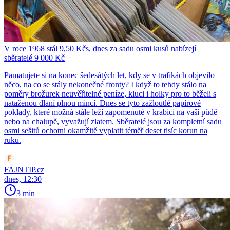
V roce 1968 stál 9,50 Kčs, dnes za sadu osmi kusů nabízejí
sběratelé 9 000 Kč
Pamatujete si na konec šedesátých let, kdy se v trafikách objevilo
něco, na co se stály nekonečné fronty? I když to tehdy stálo na
poměry brožurek neuvěřitelné peníze, kluci i holky pro to běželi s
nataženou dlaní plnou mincí. Dnes se tyto zažloutlé papírové
poklady, které možná stále leží zapomenuté v krabici na vaší půdě
nebo na chalupě, vyvažují zlatem. Sběratelé jsou za kompletní sadu
osmi sešitů ochotni okamžitě vyplatit téměř deset tisíc korun na
ruku.
FAJNTIP.cz
dnes, 12:30
3 min