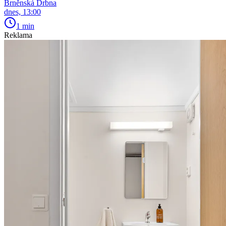
Brněnská Drbna
dnes, 13:00
1 min
Reklama