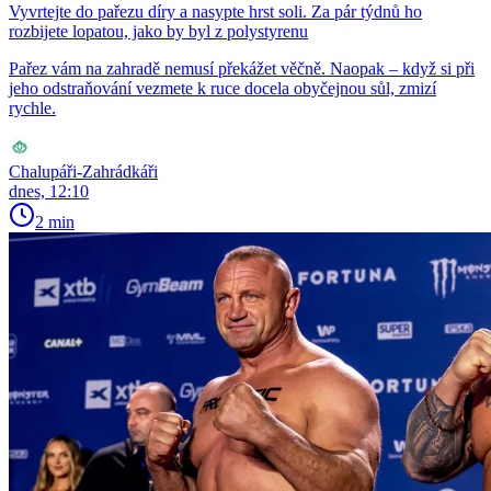
Vyvrtejte do pařezu díry a nasypte hrst soli. Za pár týdnů ho
rozbijete lopatou, jako by byl z polystyrenu
Pařez vám na zahradě nemusí překážet věčně. Naopak – když si při
jeho odstraňování vezmete k ruce docela obyčejnou sůl, zmizí
rychle.
Chalupáři-Zahrádkáři
dnes, 12:10
2 min