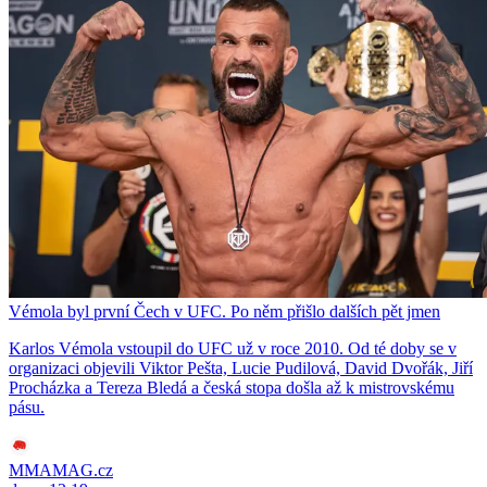
Vémola byl první Čech v UFC. Po něm přišlo dalších pět jmen
Karlos Vémola vstoupil do UFC už v roce 2010. Od té doby se v
organizaci objevili Viktor Pešta, Lucie Pudilová, David Dvořák, Jiří
Procházka a Tereza Bledá a česká stopa došla až k mistrovskému
pásu.
MMAMAG.cz