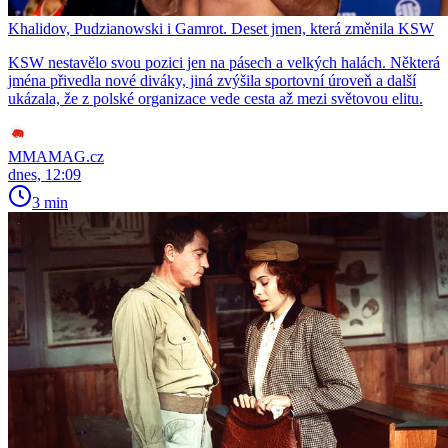
Khalidov, Pudzianowski i Gamrot. Deset jmen, která změnila KSW
KSW nestavělo svou pozici jen na pásech a velkých halách. Některá
jména přivedla nové diváky, jiná zvýšila sportovní úroveň a další
ukázala, že z polské organizace vede cesta až mezi světovou elitu.
MMAMAG.cz
dnes, 12:09
3 min