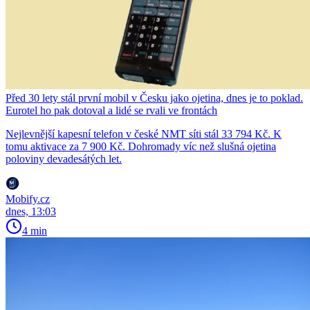
Před 30 lety stál první mobil v Česku jako ojetina, dnes je to poklad.
Eurotel ho pak dotoval a lidé se rvali ve frontách
Nejlevnější kapesní telefon v české NMT síti stál 33 794 Kč. K
tomu aktivace za 7 900 Kč. Dohromady víc než slušná ojetina
poloviny devadesátých let.
Mobify.cz
dnes, 13:03
4 min