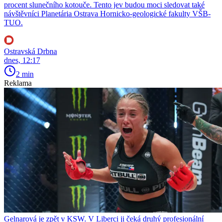
procent slunečního kotouče. Tento jev budou moci sledovat také
návštěvníci Planetária Ostrava Hornicko-geologické fakulty VŠB-
TUO.
Ostravská Drbna
dnes, 12:17
2 min
Reklama
Gelnarová je zpět v KSW. V Liberci ji čeká druhý profesionální