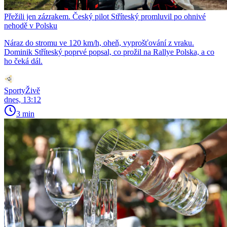
Přežili jen zázrakem. Český pilot Stříteský promluvil po ohnivé
nehodě v Polsku
Náraz do stromu ve 120 km/h, oheň, vyprošťování z vraku.
Dominik Stříteský poprvé popsal, co prožil na Rallye Polska, a co
ho čeká dál.
SportyŽivě
dnes, 13:12
3 min