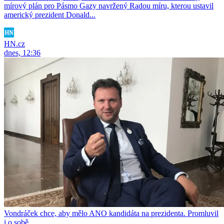
mírový plán pro Pásmo Gazy navržený Radou míru, kterou ustavil
americký prezident Donald...
HN.cz
dnes, 12:36
Vondráček chce, aby mělo ANO kandidáta na prezidenta. Promluvil
i o sobě