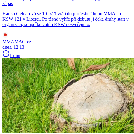
zápas
Hanka Gelnarová se 19. září vrátí do profesionálního MMA na
KSW 121 v Liberci. Po těsné výhře při debutu ji čeká druhý start v
organizaci, soupeřku zatím KSW nezveřejnilo.
MMAMAG.cz
dnes, 12:13
1 min