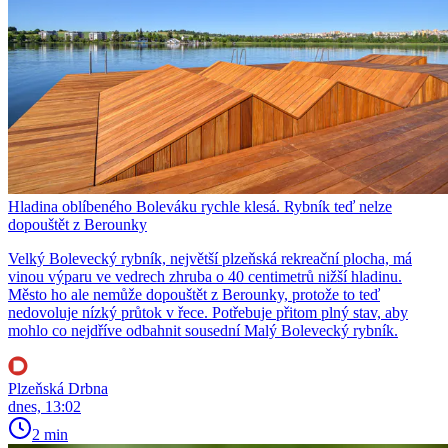
Hladina oblíbeného Boleváku rychle klesá. Rybník teď nelze
dopouštět z Berounky
Velký Bolevecký rybník, největší plzeňská rekreační plocha, má
vinou výparu ve vedrech zhruba o 40 centimetrů nižší hladinu.
Město ho ale nemůže dopouštět z Berounky, protože to teď
nedovoluje nízký průtok v řece. Potřebuje přitom plný stav, aby
mohlo co nejdříve odbahnit sousední Malý Bolevecký rybník.
Plzeňská Drbna
dnes, 13:02
2 min