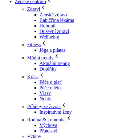
Ženské centrum
Zdraví
Ženské zdraví
Babiččina lékárna
Hubnutí
Duševní zdraví
Wellbeing
Fitness
Jóga a pilates
Módní trendy
Aktuální trendy
Doplňky
Krása
Péče o pleť
Péče o tělo
Vlasy
Nehty
Příběhy ze života
Inspirativní ženy
Rodina & komunita
Výchova
Přátelství
Vztahy