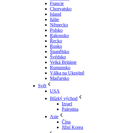
Francie
Chorvatsko
Island
Itálie
Německo
Polsko
Rakousko
Řecko
Rusko
Španělsko
Švédsko
Velká Británie
Rumunsko
Válka na Ukrajině
Maďarsko
Svět
USA
Blízký východ
Izrael
Palestina
Asie
Čína
Jižní Korea