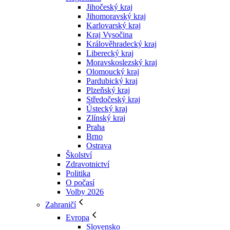
Jihočeský kraj
Jihomoravský kraj
Karlovarský kraj
Kraj Vysočina
Králověhradecký kraj
Liberecký kraj
Moravskoslezský kraj
Olomoucký kraj
Pardubický kraj
Plzeňský kraj
Středočeský kraj
Ústecký kraj
Zlínský kraj
Praha
Brno
Ostrava
Školství
Zdravotnictví
Politika
O počasí
Volby 2026
Zahraničí
Evropa
Slovensko