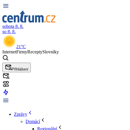
sobota 8. 8.
so 8. 8.
21°C
Internet
Firmy
Recepty
Slovníky
Přihlášení
Zprávy
Domácí
Regionální