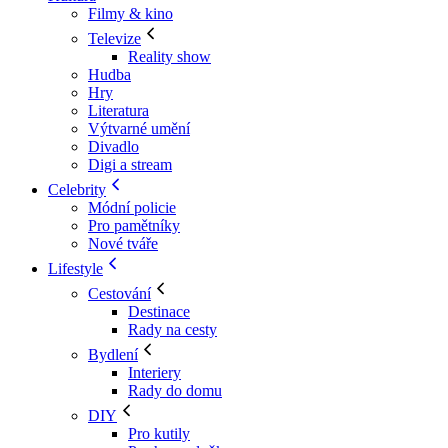
Filmy & kino
Televize
Reality show
Hudba
Hry
Literatura
Výtvarné umění
Divadlo
Digi a stream
Celebrity
Módní policie
Pro pamětníky
Nové tváře
Lifestyle
Cestování
Destinace
Rady na cesty
Bydlení
Interiery
Rady do domu
DIY
Pro kutily