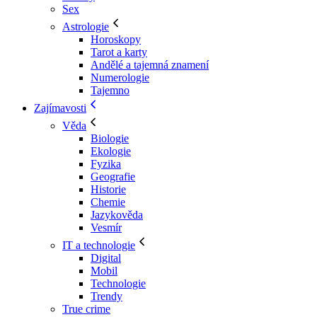
Sex
Astrologie
Horoskopy
Tarot a karty
Andělé a tajemná znamení
Numerologie
Tajemno
Zajímavosti
Věda
Biologie
Ekologie
Fyzika
Geografie
Historie
Chemie
Jazykověda
Vesmír
IT a technologie
Digital
Mobil
Technologie
Trendy
True crime