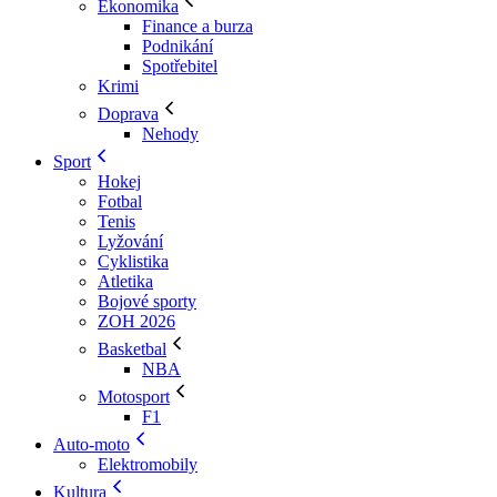
Ekonomika
Finance a burza
Podnikání
Spotřebitel
Krimi
Doprava
Nehody
Sport
Hokej
Fotbal
Tenis
Lyžování
Cyklistika
Atletika
Bojové sporty
ZOH 2026
Basketbal
NBA
Motosport
F1
Auto-moto
Elektromobily
Kultura