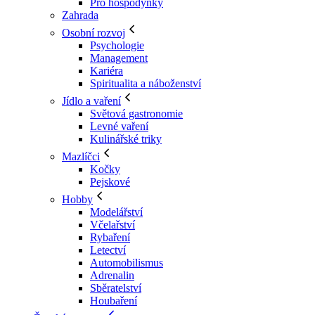
Pro hospodyňky
Zahrada
Osobní rozvoj
Psychologie
Management
Kariéra
Spiritualita a náboženství
Jídlo a vaření
Světová gastronomie
Levné vaření
Kulinářské triky
Mazlíčci
Kočky
Pejskové
Hobby
Modelářství
Včelařství
Rybaření
Letectví
Automobilismus
Adrenalin
Sběratelství
Houbaření