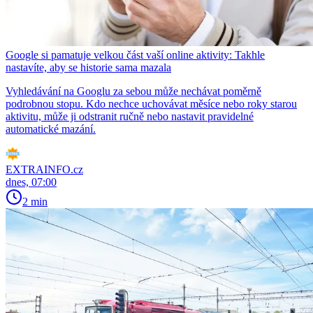
Google si pamatuje velkou část vaší online aktivity: Takhle
nastavíte, aby se historie sama mazala
Vyhledávání na Googlu za sebou může nechávat poměrně
podrobnou stopu. Kdo nechce uchovávat měsíce nebo roky starou
aktivitu, může ji odstranit ručně nebo nastavit pravidelné
automatické mazání.
EXTRAINFO.cz
dnes, 07:00
2 min