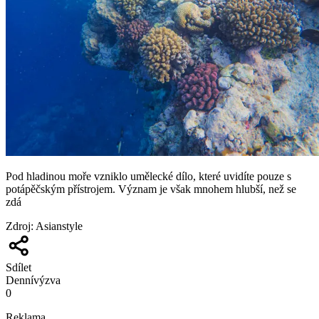
Pod hladinou moře vzniklo umělecké dílo, které uvidíte pouze s
potápěčským přístrojem. Význam je však mnohem hlubší, než se
zdá
Zdroj
:
Asianstyle
Sdílet
Denní
výzva
0
Reklama