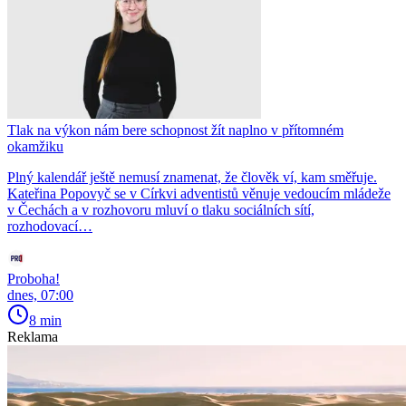
Tlak na výkon nám bere schopnost žít naplno v přítomném
okamžiku
Plný kalendář ještě nemusí znamenat, že člověk ví, kam směřuje.
Kateřina Popovyč se v Církvi adventistů věnuje vedoucím mládeže
v Čechách a v rozhovoru mluví o tlaku sociálních sítí,
rozhodovací…
Proboha!
dnes, 07:00
8 min
Reklama