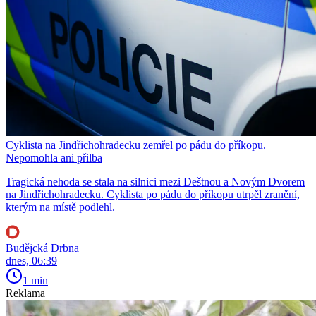
Cyklista na Jindřichohradecku zemřel po pádu do příkopu.
Nepomohla ani přilba
Tragická nehoda se stala na silnici mezi Deštnou a Novým Dvorem
na Jindřichohradecku. Cyklista po pádu do příkopu utrpěl zranění,
kterým na místě podlehl.
Budějcká Drbna
dnes, 06:39
1 min
Reklama