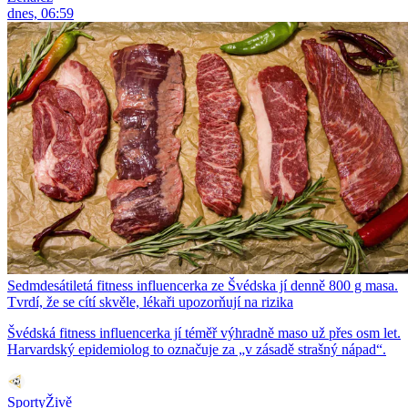
dnes, 06:59
Sedmdesátiletá fitness influencerka ze Švédska jí denně 800 g masa.
Tvrdí, že se cítí skvěle, lékaři upozorňují na rizika
Švédská fitness influencerka jí téměř výhradně maso už přes osm let.
Harvardský epidemiolog to označuje za „v zásadě strašný nápad“.
SportyŽivě