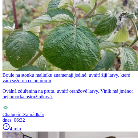
Boule na stonku maliníku znamenají jediné: uvnitř žijí larvy, které
vám sežerou celou úrodu
Oválná zduřenina na prutu, uvnitř oranžové larvy. Viník má jméno:
bejlomorka ostružiníková.
Chalupáři-Zahrádkáři
dnes, 06:32
4 min