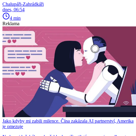
Chalupáři-Zahrádkáři
dnes, 06:54
4 min
Reklama
Jako kdyby mi zabili milence. Čína zakázala AI partnerství, Amerika
je omezuje