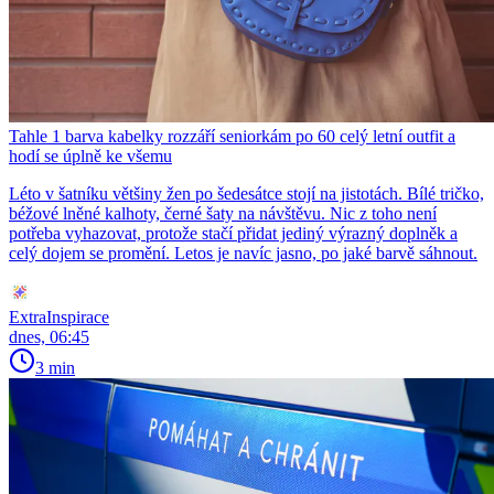
Tahle 1 barva kabelky rozzáří seniorkám po 60 celý letní outfit a
hodí se úplně ke všemu
Léto v šatníku většiny žen po šedesátce stojí na jistotách. Bílé tričko,
béžové lněné kalhoty, černé šaty na návštěvu. Nic z toho není
potřeba vyhazovat, protože stačí přidat jediný výrazný doplněk a
celý dojem se promění. Letos je navíc jasno, po jaké barvě sáhnout.
ExtraInspirace
dnes, 06:45
3 min