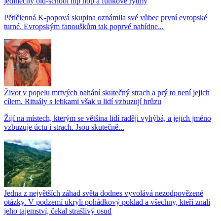
jedinečný old-school hip hop a funkové rytmy
Pětičlenná K-popová skupina oznámila své vůbec první evropské
turné. Evropským fanouškům tak poprvé nabídne...
Život v popelu mrtvých nahání skutečný strach a prý to není jejich
cílem. Rituály s lebkami však u lidí vzbuzují hrůzu
Žijí na místech, kterým se většina lidí raději vyhýbá, a jejich jméno
vzbuzuje úctu i strach. Jsou skutečně...
Jedna z největších záhad světa dodnes vyvolává nezodpovězené
otázky. V podzemí ukryli pohádkový poklad a všechny, kteří znali
jeho tajemství, čekal strašlivý osud