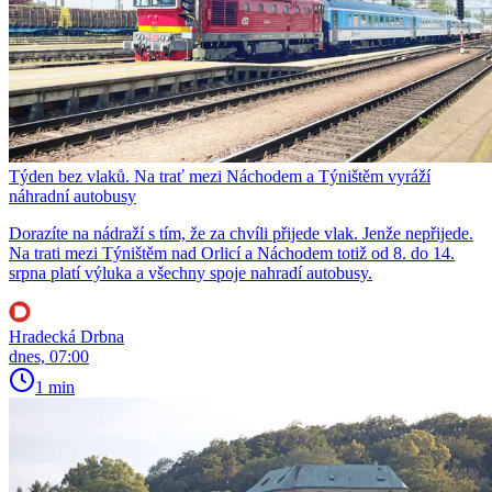
Týden bez vlaků. Na trať mezi Náchodem a Týništěm vyráží
náhradní autobusy
Dorazíte na nádraží s tím, že za chvíli přijede vlak. Jenže nepřijede.
Na trati mezi Týništěm nad Orlicí a Náchodem totiž od 8. do 14.
srpna platí výluka a všechny spoje nahradí autobusy.
Hradecká Drbna
dnes, 07:00
1 min