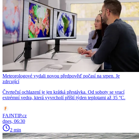
Meteorologové vydali novou předpověď počasí na srpen. Je
zdrcující
Čtvrteční ochlazení je jen krátká přestávka. Od soboty se vrací
extrémní vedra, která vyvrcholí příští týden teplotami až 35 °C.
FAJNTIP.cz
dnes, 06:30
2 min