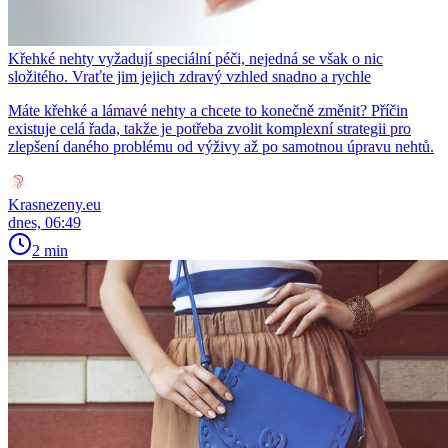
Křehké nehty vyžadují speciální péči, nejedná se však o nic
složitého. Vraťte jim jejich zdravý vzhled snadno a rychle
Máte křehké a lámavé nehty a chcete to konečně změnit? Příčin
existuje celá řada, takže je potřeba zvolit komplexní strategii pro
zlepšení daného problému od výživy až po samotnou úpravu nehtů.
Krasnezeny.eu
dnes, 06:49
2 min