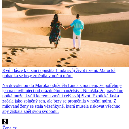
Kvůli lásce k cizinci opustila Linda svůj život i zemi. Marocká
pohádka se brzy změnila v noční můru
Na dovolenou do Maroka odjížděla Linda s pocitem, že potřebuje
jen na chvíli utéct od prázdného manželství. Netušila, že právě tam
potká muže, kvůli kterému změní celý svůj život. Exotická láska
začala jako splněný sen, ale brzy se proměnila v noční můru. Z
milované ženy se stala vězeňkyně, která musela riskovat všechno,
aby získala zpět svou svobodu.
Žena.cz