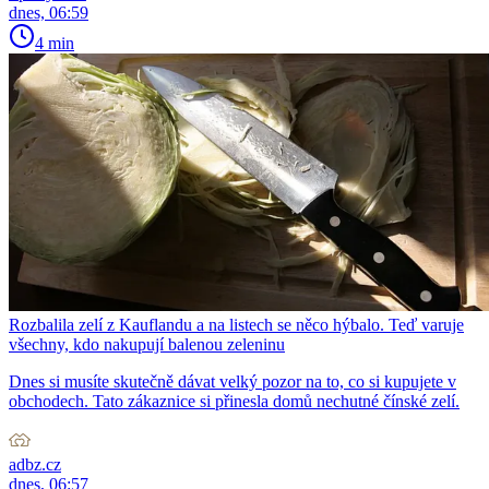
dnes, 06:59
4 min
Rozbalila zelí z Kauflandu a na listech se něco hýbalo. Teď varuje
všechny, kdo nakupují balenou zeleninu
Dnes si musíte skutečně dávat velký pozor na to, co si kupujete v
obchodech. Tato zákaznice si přinesla domů nechutné čínské zelí.
adbz.cz
dnes, 06:57