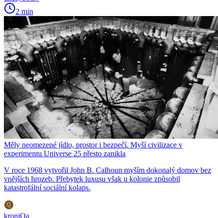
2 min
Měly neomezené jídlo, prostor i bezpečí. Myší civilizace v
experimentu Universe 25 přesto zanikla
V roce 1968 vytvořil John B. Calhoun myším dokonalý domov bez
vnějších hrozeb. Přebytek luxusu však u kolonie způsobil
katastrofální sociální kolaps.
kroniQa