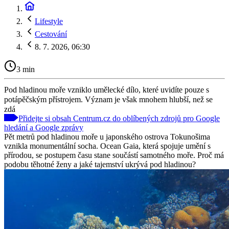
Lifestyle
Cestování
8. 7. 2026, 06:30
3 min
Pod hladinou moře vzniklo umělecké dílo, které uvidíte pouze s
potápěčským přístrojem. Význam je však mnohem hlubší, než se
zdá
Přidejte si obsah Centrum.cz do oblíbených zdrojů pro Google
hledání a Google zprávy
Pět metrů pod hladinou moře u japonského ostrova Tokunošima
vznikla monumentální socha. Ocean Gaia, která spojuje umění s
přírodou, se postupem času stane součástí samotného moře. Proč má
podobu těhotné ženy a jaké tajemství ukrývá pod hladinou?