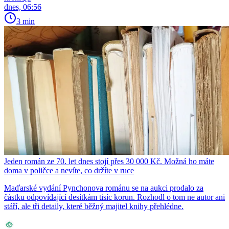
dnes, 06:56
3 min
Jeden román ze 70. let dnes stojí přes 30 000 Kč. Možná ho máte
doma v poličce a nevíte, co držíte v ruce
Maďarské vydání Pynchonova románu se na aukci prodalo za
částku odpovídající desítkám tisíc korun. Rozhodl o tom ne autor ani
stáří, ale tři detaily, které běžný majitel knihy přehlédne.