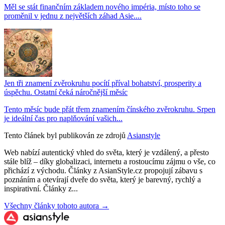
Měl se stát finančním základem nového impéria, místo toho se
proměnil v jednu z největších záhad Asie....
Jen tři znamení zvěrokruhu pocítí příval bohatství, prosperity a
úspěchu. Ostatní čeká náročnější měsíc
Tento měsíc bude přát třem znamením čínského zvěrokruhu. Srpen
je ideální čas pro naplňování vašich...
Tento článek byl publikován ze zdrojů
Asianstyle
Web nabízí autentický vhled do světa, který je vzdálený, a přesto
stále blíž – díky globalizaci, internetu a rostoucímu zájmu o vše, co
přichází z východu. Články z AsianStyle.cz propojují zábavu s
poznáním a otevírají dveře do světa, který je barevný, rychlý a
inspirativní. Články z...
Všechny články tohoto autora →