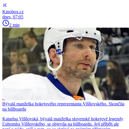
Kinobox.cz
dnes, 07:05
2 min
Bývalá manželka hokejového reprezentanta Višňovského. Skončila
na billboardu
Katarína Višňovská, bývalá manželka slovenské hokejové legendy
Ľubomíra Višňovského, se objevila na billboardu. Její příběh ale