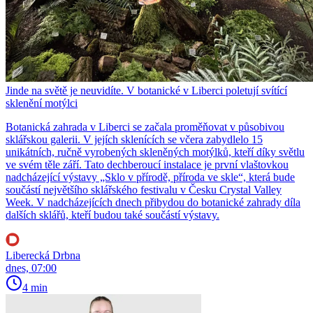
Jinde na světě je neuvidíte. V botanické v Liberci poletují svítící
sklenění motýlci
Botanická zahrada v Liberci se začala proměňovat v působivou
sklářskou galerii. V jejích sklenících se včera zabydlelo 15
unikátních, ručně vyrobených skleněných motýlků, kteří díky světlu
ve svém těle září. Tato dechberoucí instalace je první vlaštovkou
nadcházející výstavy „Sklo v přírodě, příroda ve skle“, která bude
součástí největšího sklářského festivalu v Česku Crystal Valley
Week. V nadcházejících dnech přibydou do botanické zahrady díla
dalších sklářů, kteří budou také součástí výstavy.
Liberecká Drbna
dnes, 07:00
4 min