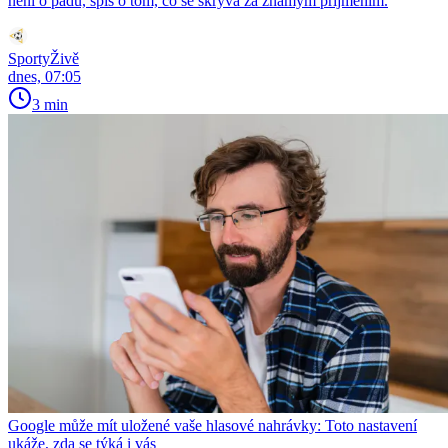
není o pádu, spíš o tom, co se skrývá za známým příjmením.
SportyŽivě
dnes, 07:05
3 min
Google může mít uložené vaše hlasové nahrávky: Toto nastavení
ukáže, zda se týká i vás