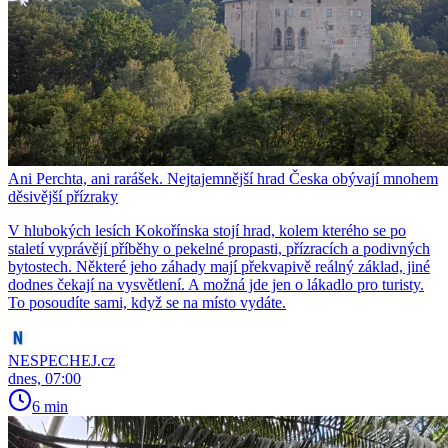
Ani Perchta, ani rarášek. Nejtajemnější hrad Česka obývají mnohem
děsivější přízraky
V hlubokých lesích Kokořínska stojí hrad, kolem kterého se po
staletí vyprávějí příběhy o pekelné propasti, přízracích a podivných
bytostech. Některé jeho záhady mají překvapivě reálný základ, jiné
dodnes čekají na vysvětlení. A možná jde jen o lákadlo pro turisty.
To posoudíte sami, když se na místo vydáte.
NESPECHEJ.cz
dnes, 07:00
6 min