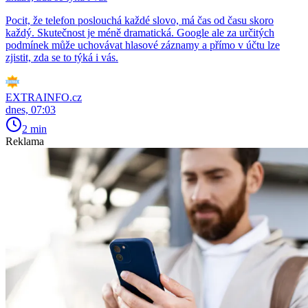
Pocit, že telefon poslouchá každé slovo, má čas od času skoro
každý. Skutečnost je méně dramatická. Google ale za určitých
podmínek může uchovávat hlasové záznamy a přímo v účtu lze
zjistit, zda se to týká i vás.
EXTRAINFO.cz
dnes, 07:03
2 min
Reklama