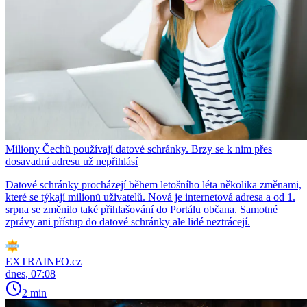
Miliony Čechů používají datové schránky. Brzy se k nim přes
dosavadní adresu už nepřihlásí
Datové schránky procházejí během letošního léta několika změnami,
které se týkají milionů uživatelů. Nová je internetová adresa a od 1.
srpna se změnilo také přihlašování do Portálu občana. Samotné
zprávy ani přístup do datové schránky ale lidé neztrácejí.
EXTRAINFO.cz
dnes, 07:08
2 min