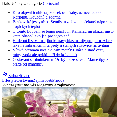
Další články z kategorie
Cestování
Kdo objevil tenhle ráj kousek od Prahy, už nechce do
Karibiku. Koupání je zdarma
Bozkovské jeskyně na Semilsku zažívají nečekaný nápor i za
tropických teplot
O tomto koupání se téměř nemluví: Kamarád mi ukázal místo,
které působí jako jen pro vyvolené
Hudební festival na jihu Moravy hlásí nabitý program. Akce
láká na zahraniční interprety a štamprli slivovice na uvítání
Vírská přehrada klesla o osm metrů: Ukázala staré cesty i
ruiny, voda ale pořád míří do kohoutků
Cestování s miminkem může být beze stresu. Máme tipy z
praxe od maminky
Zobrazit více
Lifestyle
Cestování
Zajímavosti
Příroda
Vybrali jsme pro vás
Magazíny a zajímavosti