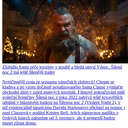
Zlobidlo Santa peče teroristy v troubě a hledá smysl Vánoc. Šílená
noc 2 má ještě šílenější trailer
Nejúčinnější cesta ze seznamu vánočních zlobivců? Chopte se
kladiva a po vzoru dočasně penalizovaného Santa Clause vymlaťte
obchodní dům v zajetí mstivých teroristů. Filmové pokračování milé
sváteční řezničiny Šílená noc z roku 2022 nabývá ještě krvavějších
odstínů v bláznivém traileru na Šílenou noc 2 (Violent Night 2), v
níž existenciálně tápajícímu Davidu Harbourovi přichází na pomoc i
paní Clausová v podání Kristen Bell. Jejich nápravnou nadílku v
českých kinech zakusíme od 3. prosince, ale ti nejmenší budou
muset zůstat doma.