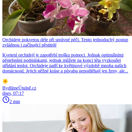
Orchideje pokvetou déle při správné péči. Tento jednoduchý postup
zvládnou i začínající pěstitelé
Kvetení orchidejí je zapotřebí trošku pomoci. Jednak optimálními
pěstebními podmínkami, jednak můžete na konci léta vyzkoušet
střídání teplot. Orchideje patří ke květinové výzdobě mnoha našich
domácností. Jejich něžné kráse a půvabu nepodléhají jen ženy, ale...
BydlímeÚtulně.cz
dnes, 07:17
2 min