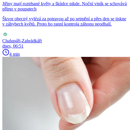
Jiřiny mají roztrhané květy a škůdce nikde. Noční viník se schovává
přímo v poupatech
Škvor obecný vylézá za potravou až po setmění a přes den se tiskne
v záhybech květů. Proto ho ranní kontrola záhonu neodhalí.
Chalupáři-Zahrádkáři
dnes, 06:51
4 min