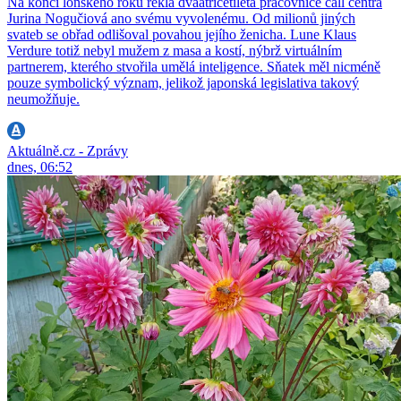
Na konci loňského roku řekla dvaatřicetiletá pracovnice call centra
Jurina Nogučiová ano svému vyvolenému. Od milionů jiných
svateb se obřad odlišoval povahou jejího ženicha. Lune Klaus
Verdure totiž nebyl mužem z masa a kostí, nýbrž virtuálním
partnerem, kterého stvořila umělá inteligence. Sňatek měl nicméně
pouze symbolický význam, jelikož japonská legislativa takový
neumožňuje.
Aktuálně.cz - Zprávy
dnes, 06:52