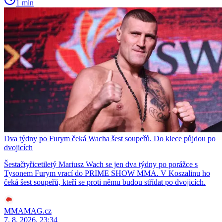
1 min
Dva týdny po Furym čeká Wacha šest soupeřů. Do klece půjdou po
dvojicích
Šestačtyřicetiletý Mariusz Wach se jen dva týdny po porážce s
Tysonem Furym vrací do PRIME SHOW MMA. V Koszalinu ho
čeká šest soupeřů, kteří se proti němu budou střídat po dvojicích.
MMAMAG.cz
7. 8. 2026, 23:34