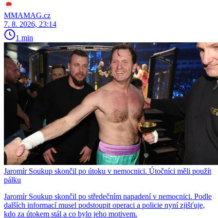
MMAMAG.cz
7. 8. 2026, 23:14
1 min
Jaromír Soukup skončil po útoku v nemocnici. Útočníci měli použít
pálku
Jaromír Soukup skončil po středečním napadení v nemocnici. Podle
dalších informací musel podstoupit operaci a policie nyní zjišťuje,
kdo za útokem stál a co bylo jeho motivem.