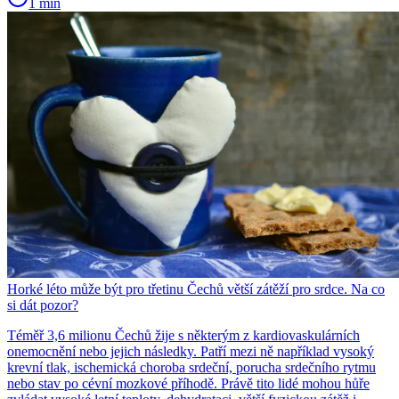
1 min
Horké léto může být pro třetinu Čechů větší zátěží pro srdce. Na co
si dát pozor?
Téměř 3,6 milionu Čechů žije s některým z kardiovaskulárních
onemocnění nebo jejich následky. Patří mezi ně například vysoký
krevní tlak, ischemická choroba srdeční, porucha srdečního rytmu
nebo stav po cévní mozkové příhodě. Právě tito lidé mohou hůře