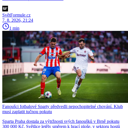
SvětFormule.cz
7. 8. 2026, 21:24
1 min
Fanoušci fotbalové Sparty předvedli nepochopitelné chování. Klub
musí zaplatit tučnou pokutu
Sparta Praha dostala za výtržnosti svých fanoušků v Brně pokutu
300 000 Kč. Světlice letěly směrem k hrací ploše, v sektoru hostů