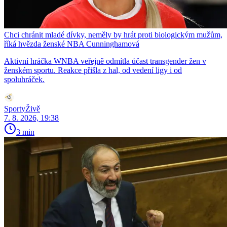
Chci chránit mladé dívky, neměly by hrát proti biologickým mužům,
říká hvězda ženské NBA Cunninghamová
Aktivní hráčka WNBA veřejně odmítla účast transgender žen v
ženském sportu. Reakce přišla z hal, od vedení ligy i od
spoluhráček.
SportyŽivě
7. 8. 2026, 19:38
3 min