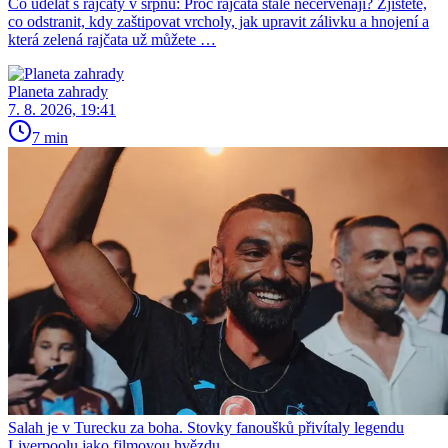
Co udělat s rajčaty v srpnu: Proč rajčata stále nečervenají? Zjistěte,
co odstranit, kdy zaštipovat vrcholy, jak upravit zálivku a hnojení a
která zelená rajčata už můžete …
Planeta zahrady
7. 8. 2026, 19:41
7 min
Salah je v Turecku za boha. Stovky fanoušků přivítaly legendu
Liverpoolu jako filmovou hvězdu