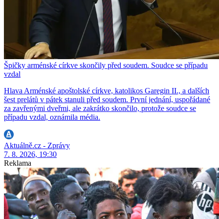
Špičky arménské církve skončily před soudem. Soudce se případu
vzdal
Hlava Arménské apoštolské církve, katolikos Garegin II., a dalších
šest prelátů v pátek stanuli před soudem. První jednání, uspořádané
za zavřenými dveřmi, ale zakrátko skončilo, protože soudce se
případu vzdal, oznámila média.
Aktuálně.cz - Zprávy
7. 8. 2026, 19:30
Reklama