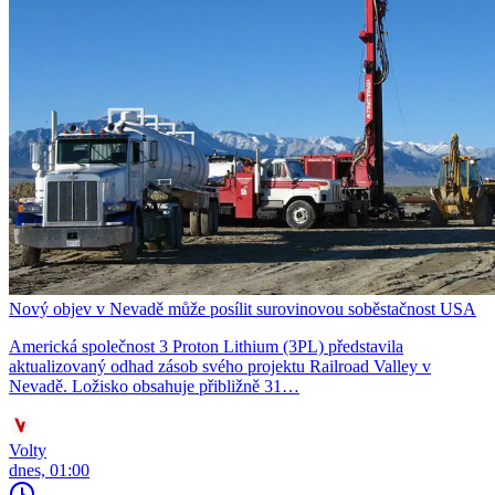
Nový objev v Nevadě může posílit surovinovou soběstačnost USA
Americká společnost 3 Proton Lithium (3PL) představila
aktualizovaný odhad zásob svého projektu Railroad Valley v
Nevadě. Ložisko obsahuje přibližně 31…
Volty
dnes, 01:00