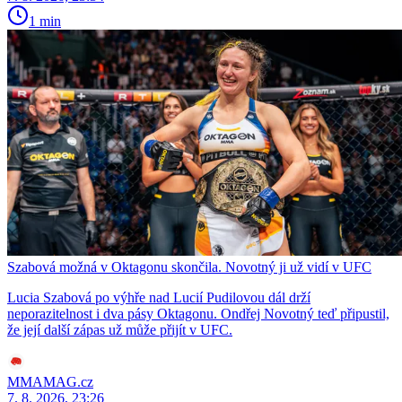
1 min
Szabová možná v Oktagonu skončila. Novotný ji už vidí v UFC
Lucia Szabová po výhře nad Lucií Pudilovou dál drží
neporazitelnost i dva pásy Oktagonu. Ondřej Novotný teď připustil,
že její další zápas už může přijít v UFC.
MMAMAG.cz
7. 8. 2026, 23:26