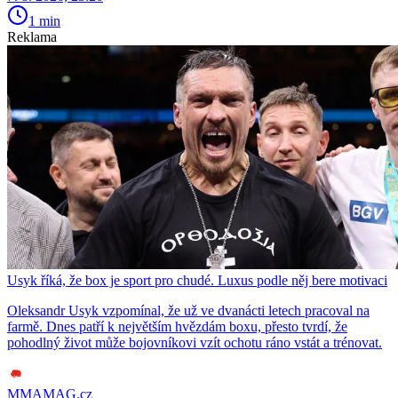
1 min
Reklama
Usyk říká, že box je sport pro chudé. Luxus podle něj bere motivaci
Oleksandr Usyk vzpomínal, že už ve dvanácti letech pracoval na
farmě. Dnes patří k největším hvězdám boxu, přesto tvrdí, že
pohodlný život může bojovníkovi vzít ochotu ráno vstát a trénovat.
MMAMAG.cz