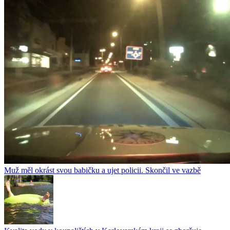
Muž měl okrást svou babičku a ujet policii. Skončil ve vazbě