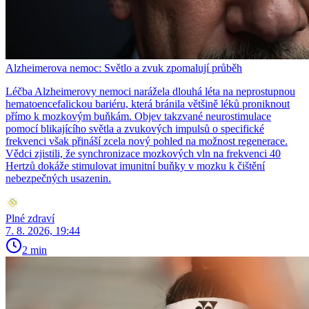
Alzheimerova nemoc: Světlo a zvuk zpomalují průběh
Léčba Alzheimerovy nemoci narážela dlouhá léta na neprostupnou
hematoencefalickou bariéru, která bránila většině léků proniknout
přímo k mozkovým buňkám. Objev takzvané neurostimulace
pomocí blikajícího světla a zvukových impulsů o specifické
frekvenci však přináší zcela nový pohled na možnost regenerace.
Vědci zjistili, že synchronizace mozkových vln na frekvenci 40
Hertzů dokáže stimulovat imunitní buňky v mozku k čištění
nebezpečných usazenin.
Plné zdraví
7. 8. 2026, 19:44
2 min