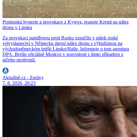
Protiruská hysterie a provokace z Kyjeva, reaguje Kreml na nález
dronu v Lipsku
Za provokaci namířenou proti Rusku označilo v pátek ruské
velvyslanectví v Německu úterní nález dronu s výbušninou na
východoněmeckém letišti Lipsko/Halle. Informuje o tom agentura
DPA. Berlín oficiálně Moskvu v souvislosti s tímto případem z
ničeho neobvinil.
Aktuálně.cz - Zprávy
7. 8. 2026, 20:23