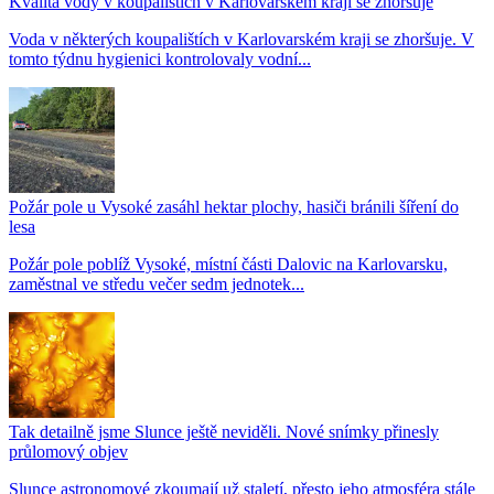
Kvalita vody v koupalištích v Karlovarském kraji se zhoršuje
Voda v některých koupalištích v Karlovarském kraji se zhoršuje. V
tomto týdnu hygienici kontrolovaly vodní...
Požár pole u Vysoké zasáhl hektar plochy, hasiči bránili šíření do
lesa
Požár pole poblíž Vysoké, místní části Dalovic na Karlovarsku,
zaměstnal ve středu večer sedm jednotek...
Tak detailně jsme Slunce ještě neviděli. Nové snímky přinesly
průlomový objev
Slunce astronomové zkoumají už staletí, přesto jeho atmosféra stále