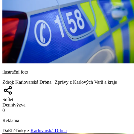
ilustrační foto
Zdroj
:
Karlovarská Drbna | Zprávy z Karlových Varů a kraje
Sdílet
Denní
výzva
0
Reklama
Další články z
Karlovarská Drbna