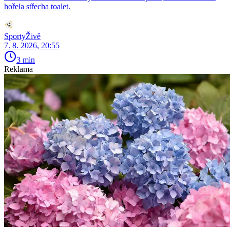
hořela střecha toalet.
SportyŽivě
7. 8. 2026, 20:55
3 min
Reklama