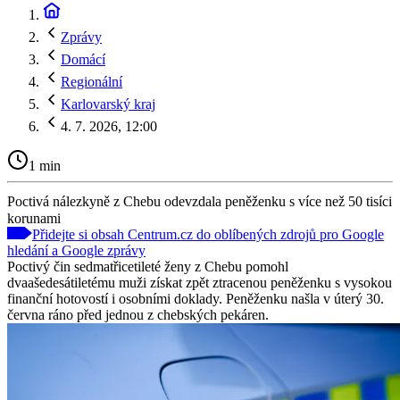
Zprávy
Domácí
Regionální
Karlovarský kraj
4. 7. 2026, 12:00
1 min
Poctivá nálezkyně z Chebu odevzdala peněženku s více než 50 tisíci
korunami
Přidejte si obsah Centrum.cz do oblíbených zdrojů pro Google
hledání a Google zprávy
Poctivý čin sedmatřicetileté ženy z Chebu pomohl
dvaašedesátiletému muži získat zpět ztracenou peněženku s vysokou
finanční hotovostí i osobními doklady. Peněženku našla v úterý 30.
června ráno před jednou z chebských pekáren.