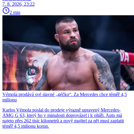
7. 8. 2026, 23:22
2 min
Vémola prodává své slavné „géčko“. Za Mercedes chce téměř 4,5
milionu
Karlos Vémola poslal do prodeje výrazně upravený Mercedes-
AMG G 63, který ho v minulosti doprovázel i k oltáři. Auto má
najeto přes 262 tisíc kilometrů a nový majitel za něj musí zaplatit
téměř 4,5 milionu korun.