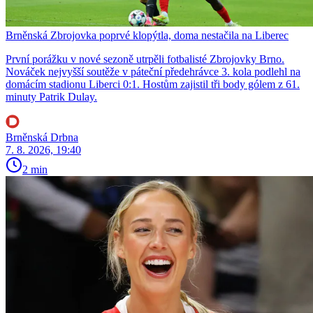
Brněnská Zbrojovka poprvé klopýtla, doma nestačila na Liberec
První porážku v nové sezoně utrpěli fotbalisté Zbrojovky Brno.
Nováček nejvyšší soutěže v páteční předehrávce 3. kola podlehl na
domácím stadionu Liberci 0:1. Hostům zajistil tři body gólem z 61.
minuty Patrik Dulay.
Brněnská Drbna
7. 8. 2026, 19:40
2 min