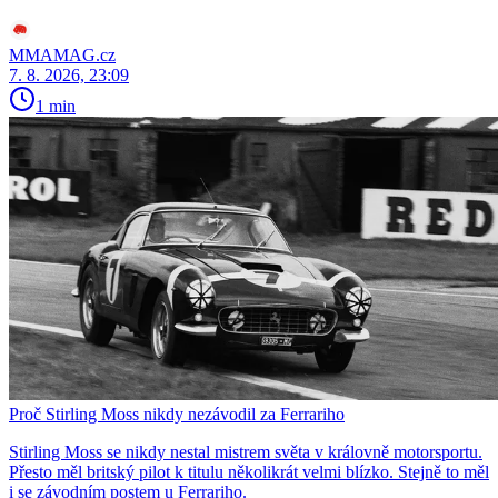
MMAMAG.cz
7. 8. 2026, 23:09
1 min
Proč Stirling Moss nikdy nezávodil za Ferrariho
Stirling Moss se nikdy nestal mistrem světa v královně motorsportu.
Přesto měl britský pilot k titulu několikrát velmi blízko. Stejně to měl
i se závodním postem u Ferrariho.