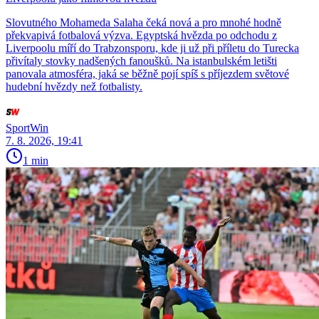
Slovutného Mohameda Salaha čeká nová a pro mnohé hodně
překvapivá fotbalová výzva. Egyptská hvězda po odchodu z
Liverpoolu míří do Trabzonsporu, kde ji už při příletu do Turecka
přivítaly stovky nadšených fanoušků. Na istanbulském letišti
panovala atmosféra, jaká se běžně pojí spíš s příjezdem světové
hudební hvězdy než fotbalisty.
SportWin
7. 8. 2026, 19:41
1 min