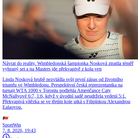
Návrat do reality. Wimbledonská šampionka Nosková ztratila téměř
vyhraný set a na Masters jde překvapivě z kola ven
Linda Nosková hrubě nezvládla svůj první zápas od životního
triumfu ve Wimbledonu. Perspektivní česká reprezentantka na
turnaji WTA 1000 v Torontu podlehla Američance Caty
McNallyové 6:7, 1:6, když v úvodní sadě neudržela vedení 5:1.
Překvapivá vítězka se ve třetím kole utká s Filipínkou Alexandrou
Ealaovou.
SportWin
7. 8. 2026, 19:43