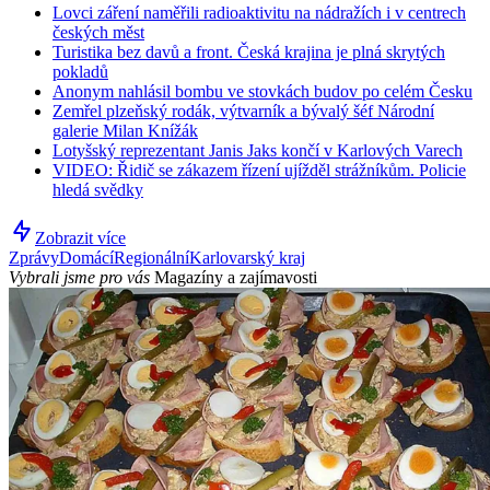
Lovci záření naměřili radioaktivitu na nádražích i v centrech
českých měst
Turistika bez davů a front. Česká krajina je plná skrytých
pokladů
Anonym nahlásil bombu ve stovkách budov po celém Česku
Zemřel plzeňský rodák, výtvarník a bývalý šéf Národní
galerie Milan Knížák
Lotyšský reprezentant Janis Jaks končí v Karlových Varech
VIDEO: Řidič se zákazem řízení ujížděl strážníkům. Policie
hledá svědky
Zobrazit více
Zprávy
Domácí
Regionální
Karlovarský kraj
Vybrali jsme pro vás
Magazíny a zajímavosti