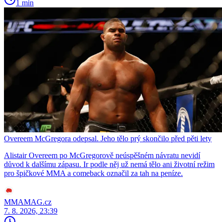
1 min
Overeem McGregora odepsal. Jeho tělo prý skončilo před pěti lety
Alistair Overeem po McGregorově neúspěšném návratu nevidí
důvod k dalšímu zápasu. Ir podle něj už nemá tělo ani životní režim
pro špičkové MMA a comeback označil za tah na peníze.
MMAMAG.cz
7. 8. 2026, 23:39