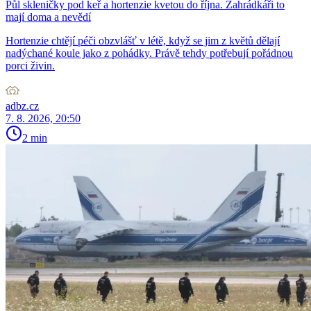
Půl skleničky pod keř a hortenzie kvetou do října. Zahrádkáři to
mají doma a nevědí
Hortenzie chtějí péči obzvlášť v létě, když se jim z květů dělají
nadýchané koule jako z pohádky. Právě tehdy potřebují pořádnou
porci živin.
adbz.cz
7. 8. 2026, 20:50
2 min