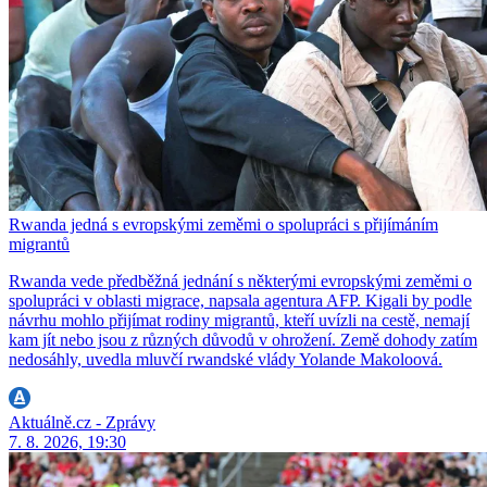
Rwanda jedná s evropskými zeměmi o spolupráci s přijímáním
migrantů
Rwanda vede předběžná jednání s některými evropskými zeměmi o
spolupráci v oblasti migrace, napsala agentura AFP. Kigali by podle
návrhu mohlo přijímat rodiny migrantů, kteří uvízli na cestě, nemají
kam jít nebo jsou z různých důvodů v ohrožení. Země dohody zatím
nedosáhly, uvedla mluvčí rwandské vlády Yolande Makoloová.
Aktuálně.cz - Zprávy
7. 8. 2026, 19:30