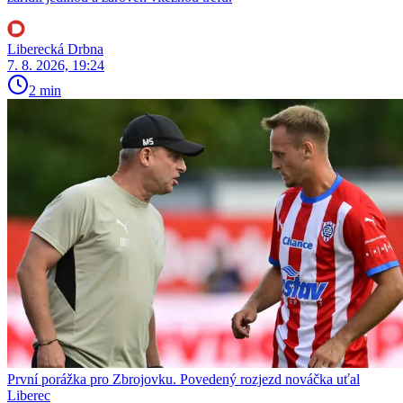
Liberecká Drbna
7. 8. 2026, 19:24
2 min
První porážka pro Zbrojovku. Povedený rozjezd nováčka uťal
Liberec