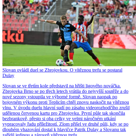
Slovan ovládl duel se Zbrojovkou. O vítěznou trefu se postaral
Dulay
Slovan se ve třetím kole představil na hřišti ligového nováčka.
Zbrojovka Brno se po třech letech vrátila do nejvyšší soutěže a do
nové sezony vstoupila ve výborné formě. Slovan naopak po
bojovném výkonu proti Teplicím chtěl znovu naskočit na vítěznou
vlnu. V úvodu duelu hlavní sudí po zásahu videorozhodčího zrušil
udělenou červenou kartu pro Zbrojovku. První půle tak skončila
bezbrankově, přesto si oba celky ve velmi náročném utkání
vypracovaly řadu příležitostí. Zlom přišel ve druhé půli, kdy se po
dlouhém vhazování dostal k hlavičce Patrik Dulay a Slovanu tak
zařídil jedinou a zároveň vítěznou trefu.