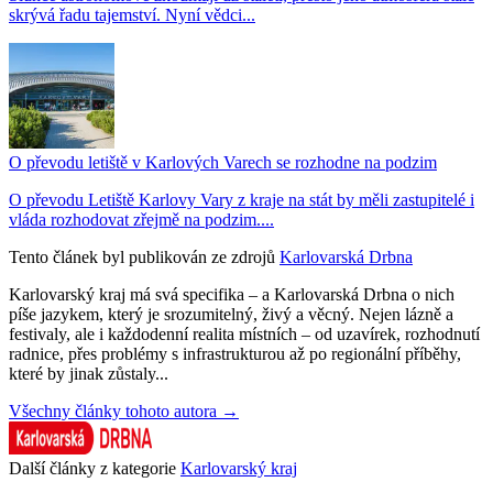
skrývá řadu tajemství. Nyní vědci...
O převodu letiště v Karlových Varech se rozhodne na podzim
O převodu Letiště Karlovy Vary z kraje na stát by měli zastupitelé i
vláda rozhodovat zřejmě na podzim....
Tento článek byl publikován ze zdrojů
Karlovarská Drbna
Karlovarský kraj má svá specifika – a Karlovarská Drbna o nich
píše jazykem, který je srozumitelný, živý a věcný. Nejen lázně a
festivaly, ale i každodenní realita místních – od uzavírek, rozhodnutí
radnice, přes problémy s infrastrukturou až po regionální příběhy,
které by jinak zůstaly...
Všechny články tohoto autora →
Další články z kategorie
Karlovarský kraj