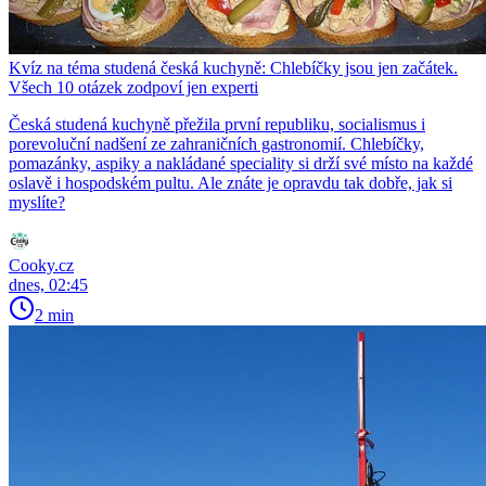
Kvíz na téma studená česká kuchyně: Chlebíčky jsou jen začátek.
Všech 10 otázek zodpoví jen experti
Česká studená kuchyně přežila první republiku, socialismus i
porevoluční nadšení ze zahraničních gastronomií. Chlebíčky,
pomazánky, aspiky a nakládané speciality si drží své místo na každé
oslavě i hospodském pultu. Ale znáte je opravdu tak dobře, jak si
myslíte?
Cooky.cz
dnes, 02:45
2 min