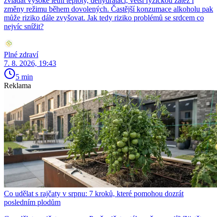
zvládat vysoké letní teploty, dehydrataci, větší fyzickou zátěž i
změny režimu během dovolených. Častější konzumace alkoholu pak
může riziko dále zvyšovat. Jak tedy riziko problémů se srdcem co
nejvíc snížit?
Plné zdraví
7. 8. 2026, 19:43
5 min
Reklama
Co udělat s rajčaty v srpnu: 7 kroků, které pomohou dozrát
posledním plodům