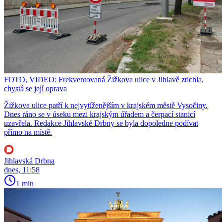
FOTO, VIDEO: Frekventovaná Žižkova ulice v Jihlavě ztichla,
chystá se její oprava
Žižkova ulice patří k nejvytíženějším v krajském městě Vysočiny.
Dnes ráno se v úseku mezi krajským úřadem a čerpací stanicí
uzavřela. Redakce Jihlavské Drbny se byla dopoledne podívat
přímo na místě.
Jihlavská Drbna
dnes, 11:58
1 min