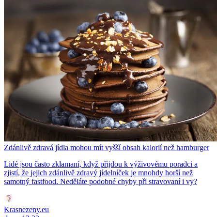
Zdánlivě zdravá jídla mohou mít vyšší obsah kalorií než hamburger
Lidé jsou často zklamaní, když přijdou k výživovému poradci a
zjistí, že jejich zdánlivě zdravý jídelníček je mnohdy horší než
samotný fastfood. Neděláte podobné chyby při stravovaní i vy?
Krasnezeny.eu