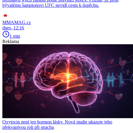
bývalému šampionovi UFC nevidí cestu k úspěchu.
MMAMAG.cz
dnes, 12:16
1 min
Reklama
Oxytocin není jen hormon lásky. Nová studie ukazuje jeho
překvapivou roli při strachu