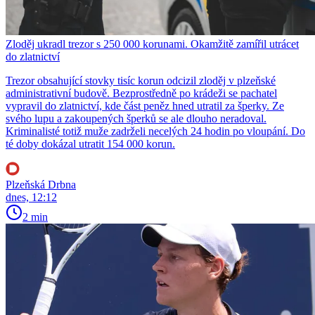
Zloděj ukradl trezor s 250 000 korunami. Okamžitě zamířil utrácet
do zlatnictví
Trezor obsahující stovky tisíc korun odcizil zloděj v plzeňské
administrativní budově. Bezprostředně po krádeži se pachatel
vypravil do zlatnictví, kde část peněz hned utratil za šperky. Ze
svého lupu a zakoupených šperků se ale dlouho neradoval.
Kriminalisté totiž muže zadrželi necelých 24 hodin po vloupání. Do
té doby dokázal utratit 154 000 korun.
Plzeňská Drbna
dnes, 12:12
2 min