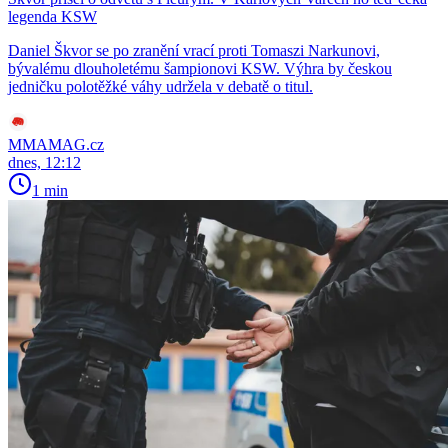
legenda KSW
Daniel Škvor se po zranění vrací proti Tomaszi Narkunovi,
bývalému dlouholetému šampionovi KSW. Výhra by českou
jedničku polotěžké váhy udržela v debatě o titul.
MMAMAG.cz
dnes, 12:12
1 min