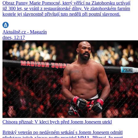
Obraz Panny Marie Pomocné, který věřící na Zlatohorsku uctívají
již 300 let, se vrátil z restaurátorské dílny. Ve zlatohorském farním
kostele jej slavnostně přivítají tuto neděli při poutní slavnosti.
Aktuálně.cz - Magazín
dnes, 12:17
Chisora přiznal: V kleci bych před Jonem Jonesem utekl
Britský veterán po nedávném setkání s Jonem Jonesem odmítl
představu jejich zápasu podle pravidel MMA. Přiznal, že proti