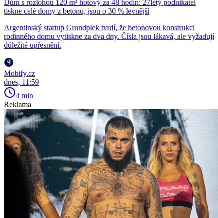
Dům s rozlohou 120 m² hotový za 48 hodin: 27letý podnikatel
tiskne celé domy z betonu, jsou o 30 % levnější
Argentinský startup Grondplek tvrdí, že betonovou konstrukci
rodinného domu vytiskne za dva dny. Čísla jsou lákavá, ale vyžadují
důležité upřesnění.
Mobify.cz
dnes, 11:59
4 min
Reklama