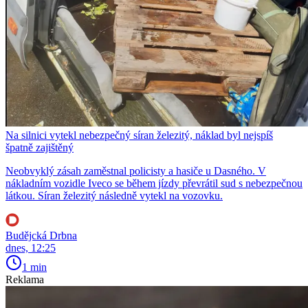
Na silnici vytekl nebezpečný síran železitý, náklad byl nejspíš
špatně zajištěný
Neobvyklý zásah zaměstnal policisty a hasiče u Dasného. V
nákladním vozidle Iveco se během jízdy převrátil sud s nebezpečnou
látkou. Síran železitý následně vytekl na vozovku.
Budějcká Drbna
dnes, 12:25
1 min
Reklama