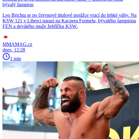
bývalý šampion
Leo Brichta se po červnové titulové porážce vrací do lehké váhy. Na
KSW 121 v Liberci narazí na Kacpera Formelu, bývalého šampiona
FEN a devátého muže žebříčku KSW.
MMAMAG.cz
dnes, 12:28
1 min