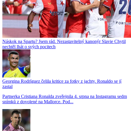
Náskok na Spartu? Jsem rád. Nezastavitelný kanonýr Slavie Chytil
nechtěl lhát o svých pocitech
Georgina Rodríguez čelila kritice za fotky z jachty. Ronaldo se jí
zastal
Partnerka Cristiana Ronalda zveřejnila 4. srpna na Instagramu sedm
snímků z dovolené na Mallorce. Pod...