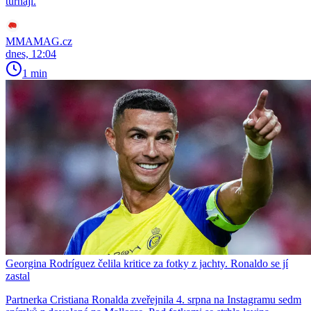
turnaji.
MMAMAG.cz
dnes, 12:04
1 min
Georgina Rodríguez čelila kritice za fotky z jachty. Ronaldo se jí
zastal
Partnerka Cristiana Ronalda zveřejnila 4. srpna na Instagramu sedm