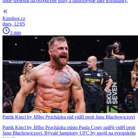
bude spoléhat na osvědčené tituly a samozřejmě také kriminálky.
Kinobox.cz
dnes, 12:05
3 min
Patrik Kincl by Jiřího Procházku rád viděl proti Janu Błachowiczovi
Patrik Kincl by Jiřího Procházku místo Paula Costy raději viděl proti
Janu Błachowiczovi. Bývalé šampiony UFC by spojil na evropském