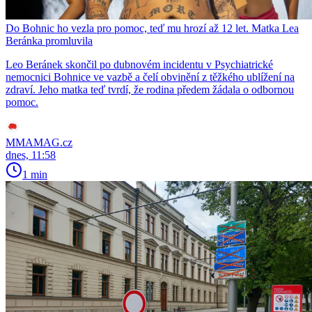
Do Bohnic ho vezla pro pomoc, teď mu hrozí až 12 let. Matka Lea
Beránka promluvila
Leo Beránek skončil po dubnovém incidentu v Psychiatrické
nemocnici Bohnice ve vazbě a čelí obvinění z těžkého ublížení na
zdraví. Jeho matka teď tvrdí, že rodina předem žádala o odbornou
pomoc.
MMAMAG.cz
dnes, 11:58
1 min