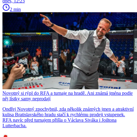
dnes, 12:23
2 min
Novotný si rýpl do RFA a turnaje na hradě. Ani známá jména podle
něj lístky samy neprodají
Ondřej Novotný zpochybnil, zda několik známých jmen a atraktivní
kulisa Bratislavského hradu stačí k rychlému prodeji vstupenek.
RFA navíc před turnajem přišla o Václava Siváka i Joiltona
Lutterbacha.