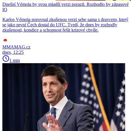
Dnešní Vémola by svou mladší verzi porazil. Rozhodlo by zápasové
IQ
Karlos Vémola porovnal zkušenou verzi sebe sama s dravcem, který
se jako první Čech dostal do UFC. Tvrdí, že dnes by rozhodly
zkušenosti, kondice a schopnost řešit krizové chvíle.
MMAMAG.cz
dnes, 12:25
1 min