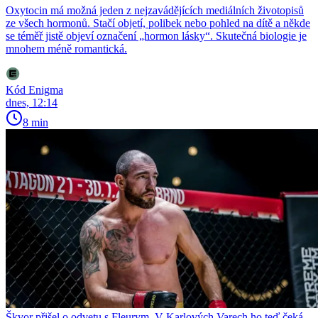
Oxytocin má možná jeden z nejzavádějících mediálních životopisů
ze všech hormonů. Stačí objetí, polibek nebo pohled na dítě a někde
se téměř jistě objeví označení „hormon lásky“. Skutečná biologie je
mnohem méně romantická.
Kód Enigma
dnes, 12:14
8 min
Škvor přišel o odvetu s Fleurym. V Karlových Varech ho teď čeká