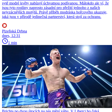
sytě modré květy nabízejí úchvatnou podívanou. Málokdo ale ví, že
jsou tyto rostliny naprosto zásadní pro přežití jednoho z našich
nejvzácnějších motýlů. Právě příběh modráska hořcového ukazuje,
jaká jsou v přírodě jedinečná partnerství, která stojí za ochranu.
Plzeňská Drbna
dnes, 12:31
1 min
Brichta po dvou útocích na pás mění váhu. V Liberci ho čeká