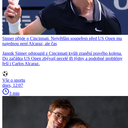
Sinner přijde o Cincinnati. Největším soupeřem před US Open mu
najednou není Alcaraz, ale čas
Jannik Sinner odstoupil z Cincinnati kvůli zranění pravého kolena.
Do začátku US Open zbývají necelé tři týdny a podobné problémy
řeší i Carlos Alcaraz.
Vše o sportu
dnes, 12:07
3 min