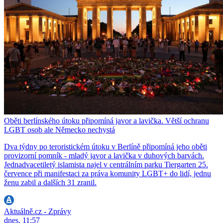
Oběti berlínského útoku připomíná javor a lavička. Větší ochranu
LGBT osob ale Německo nechystá
Dva týdny po teroristickém útoku v Berlíně připomíná jeho oběti
provizorní pomník - mladý javor a lavička v duhových barvách.
Jednadvacetiletý islamista najel v centrálním parku Tiergarten 25.
července při manifestaci za práva komunity LGBT+ do lidí, jednu
ženu zabil a dalších 31 zranil.
Aktuálně.cz - Zprávy
dnes, 11:57