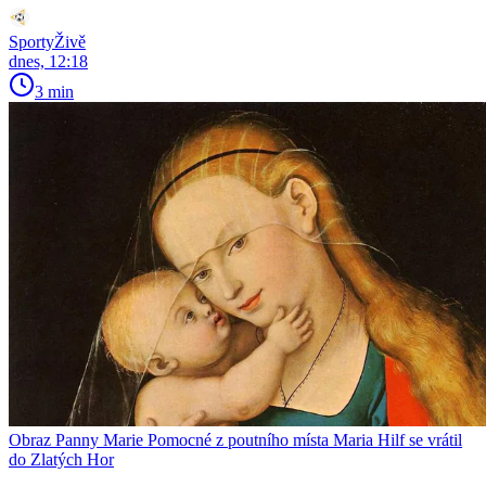
SportyŽivě
dnes, 12:18
3 min
Obraz Panny Marie Pomocné z poutního místa Maria Hilf se vrátil
do Zlatých Hor