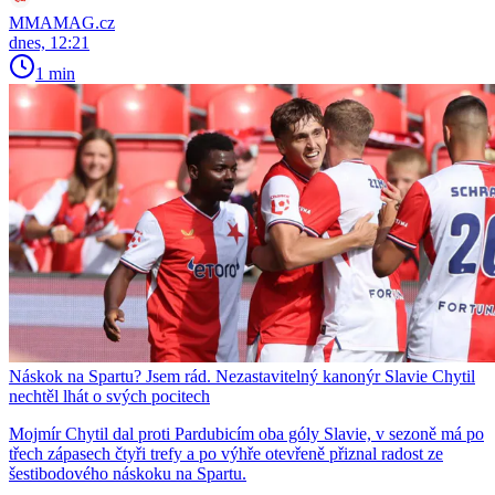
MMAMAG.cz
dnes, 12:21
1 min
Náskok na Spartu? Jsem rád. Nezastavitelný kanonýr Slavie Chytil
nechtěl lhát o svých pocitech
Mojmír Chytil dal proti Pardubicím oba góly Slavie, v sezoně má po
třech zápasech čtyři trefy a po výhře otevřeně přiznal radost ze
šestibodového náskoku na Spartu.