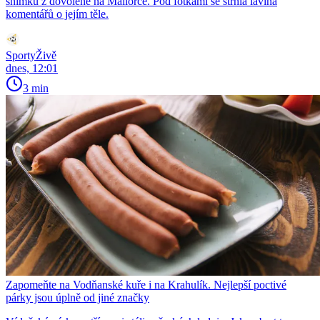
snímků z dovolené na Mallorce. Pod fotkami se strhla lavina
komentářů o jejím těle.
SportyŽivě
dnes, 12:01
3 min
Zapomeňte na Vodňanské kuře i na Krahulík. Nejlepší poctivé
párky jsou úplně od jiné značky