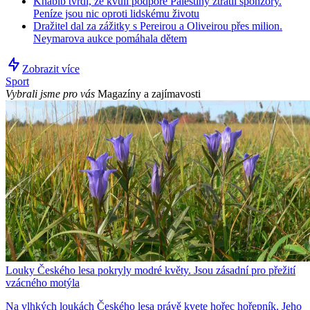
Khabib tvrdí, že kvůli podpoře Palestiny ztratil sponzory.
Peníze jsou nic oproti lidskému životu
Dražitel dal za zážitky s Pereirou a Oliveirou přes milion.
Neymarova aukce pomáhala dětem
Zobrazit více
Sport
Vybrali jsme pro vás
Magazíny a zajímavosti
Louky Českého lesa pokryly modré květy. Jsou zásadní pro přežití
vzácného motýla
Na vlhkých loukách Českého lesa právě kvete hořec hořepník. Jeho