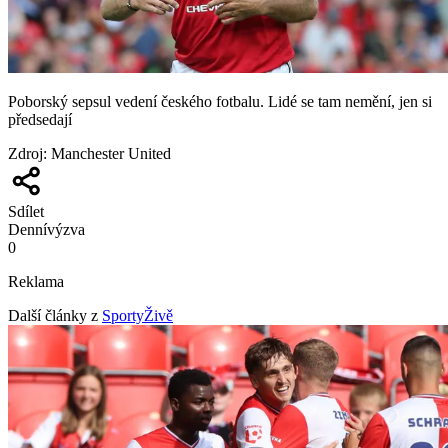
Poborský sepsul vedení českého fotbalu. Lidé se tam nemění, jen si
předsedají
Zdroj
:
Manchester United
Sdílet
Denní
výzva
0
Reklama
Další články z
SportyŽivě