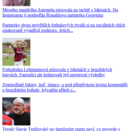
Messiho manželka Antonela pózovala na jachtě v bikinách. Na
Instagramu ji podpořila Ronaldova partnerka Georgina
Partnerky dvou největších fotbalových rivalů si na sociálních sítích
opakovaně vyjadřují podporu. Jejich...
Fotbalistka Lehmannová pózovala v bikinách v brazilských
barvách. Fanoušci ale kritizovali její sportovní výsledky
Zelenožluté bikiny, loď, slunce, a pod příspěvkem lavina komentářů
o brazilském fotbale, bývalém příteli a...
Trenér Slavie Trpišovský po famózním startu neví, co provede s