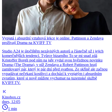
Vypjatá i absurdní vztahová lekce je online. Pattinson a Zendaya
prožívají Drama na KVIFF TV
Studio A24 je útočištěm nezávislých autorů a částečně už i jejich
komerčnějších tendencí. Tvůrce bizarního To se mi snad zdá
Kristoffer Borgli pod ním na jaře vydal svou hvězdnou novinku
Drama (The Drama), v níž Zendaya a Robert Pattinson hrají
zamilovaný pár, který je pár dní před svatbou. Ze skříně ale začnou
vypadávat nečekaní kostlivci a dochází k vypjatým i absurdním
zvratům, které si nově můžete vychutnat na tuzemské službě
KVIFF.TV.
Kinobox.cz
dnes, 12:05
1 min