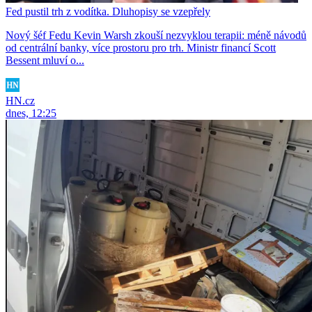
Fed pustil trh z vodítka. Dluhopisy se vzepřely
Nový šéf Fedu Kevin Warsh zkouší nezvyklou terapii: méně návodů
od centrální banky, více prostoru pro trh. Ministr financí Scott
Bessent mluví o...
HN.cz
dnes, 12:25