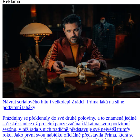
Reklama
Návrat seriálového hitu i velkolepí Zrádci. Prima láká na silné
podzimní taháky
Prázdniny se překlenuly do své druhé poloviny, a to znamená jediné
– české stanice už po letní pauze začínají lákat na svou podzimní
sezónu, v níž řada z nich tradičně představuje své největší trumfy
roku. Jako první svou nabídku oficiálně představila Prima, která se