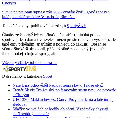
Chorým
Slavia na přelomu srpna a září 2025 vyhrála čtyři ligové zápasy v
řadě, pokaždé se skóre 3:1 nebo lepším. A...
Tento článek byl publikován ze zdrojů
SportyŽivě
Články ze SportyŽivě.cz přinášejí čtenářům aktuální pohled na
sportovní dění doma i ve světě – nejen prostřednictvím výsledků, ale
také díky příběhům, analýzám a pohledu do zákulisí. Obsah se
věnuje široké škále sportů, přičemž silně zastoupený je zejména
fotbal, hokej a bojové sporty, ale...
Všechny články tohoto autora →
Další články z kategorie
Sport
Nate Diaz odpověděl Paulovi třemi slovy: Tak se ukaž
Trenér Slavie Trpišovský po famózním startu neví, co provede
s Chorým
UFC 330: Makhachev vs. Garry. Program, karta a kde turnaj
sledovat
Silačky ve skalách odhodily oblečení. Vzpěračky chystají
další svůdný kalendář