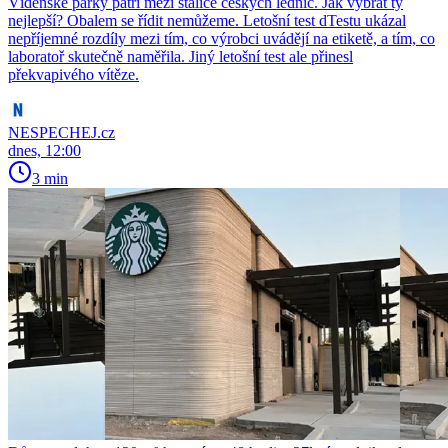
Vídeňské párky patří mezi stálice českých lednic. Jak vybrat ty
nejlepší? Obalem se řídit nemůžeme. Letošní test dTestu ukázal
nepříjemné rozdíly mezi tím, co výrobci uvádějí na etiketě, a tím, co
laboratoř skutečně naměřila. Jiný letošní test ale přinesl
překvapivého vítěze.
NESPECHEJ.cz
dnes, 12:00
3 min