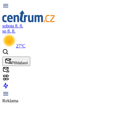
sobota 8. 8.
so 8. 8.
27°C
Přihlášení
Reklama