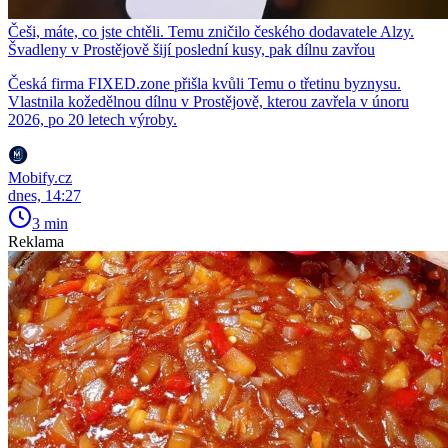
Češi, máte, co jste chtěli. Temu zničilo českého dodavatele Alzy.
Švadleny v Prostějově šijí poslední kusy, pak dílnu zavřou
Česká firma FIXED.zone přišla kvůli Temu o třetinu byznysu.
Vlastnila kožedělnou dílnu v Prostějově, kterou zavřela v únoru
2026, po 20 letech výroby.
Mobify.cz
dnes, 14:27
3 min
Reklama