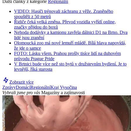
Další články z kategorie
Regionální
VIDEO: Hasiči trénovali záchranu z věže. Zraněného
spouštěli z 50 metrů
Řidiče čeká velká změna. Převod vozidla vyřídí online,
značky přijdou do boxů
Nehoda dodávky a kamionu zavřela dálnici D1 na Brno. Dva
lidé jsou zranění
Olomoucká zoo má nové lemuří mládě. Bílá hlava napovídá,
že jde o samce
FOTO: Lásku všem. Prahou prošly tisíce lidí na duhovém
průvodu Prague Pride
V Brtnici bude více než sto bytů v družstevním bydlení. Je to
levnější, říká starosta
Zobrazit více
Zprávy
Domácí
Regionální
Kraj Vysočina
Vybrali jsme pro vás
Magazíny a zajímavosti