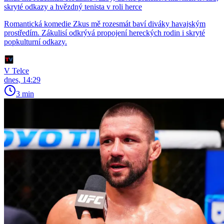
skryté odkazy a hvězdný tenista v roli herce
Romantická komedie Zkus mě rozesmát baví diváky havajským
prostředím. Zákulisí odkrývá propojení hereckých rodin i skryté
popkulturní odkazy.
V Telce
dnes, 14:29
3 min