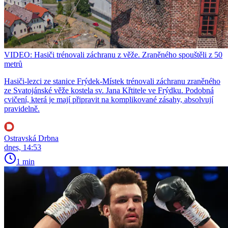
VIDEO: Hasiči trénovali záchranu z věže. Zraněného spouštěli z 50
metrů
Hasiči-lezci ze stanice Frýdek-Místek trénovali záchranu zraněného
ze Svatojánské věže kostela sv. Jana Křtitele ve Frýdku. Podobná
cvičení, která je mají připravit na komplikované zásahy, absolvují
pravidelně.
Ostravská Drbna
dnes, 14:53
1 min