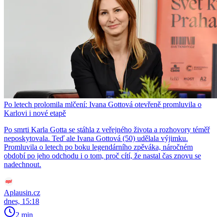
Po letech prolomila mlčení: Ivana Gottová otevřeně promluvila o
Karlovi i nové etapě
Po smrti Karla Gotta se stáhla z veřejného života a rozhovory téměř
neposkytovala. Teď ale Ivana Gottová (50) udělala výjimku.
Promluvila o letech po boku legendárního zpěváka, náročném
období po jeho odchodu i o tom, proč cítí, že nastal čas znovu se
nadechnout.
Aplausin.cz
dnes, 15:18
2 min