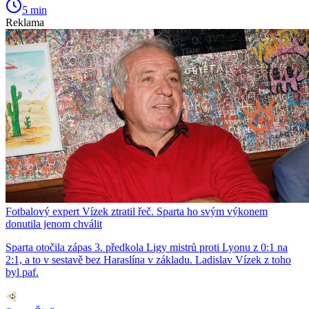
5 min
Reklama
Fotbalový expert Vízek ztratil řeč. Sparta ho svým výkonem
donutila jenom chválit
Sparta otočila zápas 3. předkola Ligy mistrů proti Lyonu z 0:1 na
2:1, a to v sestavě bez Haraslína v základu. Ladislav Vízek z toho
byl paf.