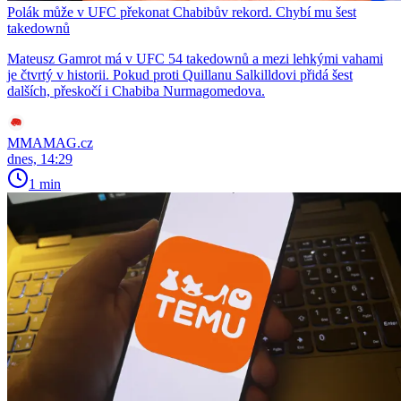
Polák může v UFC překonat Chabibův rekord. Chybí mu šest
takedownů
Mateusz Gamrot má v UFC 54 takedownů a mezi lehkými vahami
je čtvrtý v historii. Pokud proti Quillanu Salkilldovi přidá šest
dalších, přeskočí i Chabiba Nurmagomedova.
MMAMAG.cz
dnes, 14:29
1 min