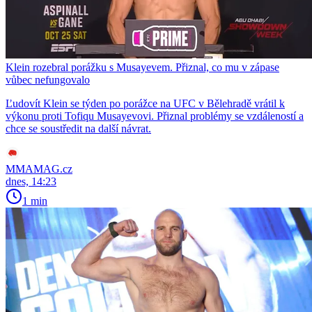
Klein rozebral porážku s Musayevem. Přiznal, co mu v zápase
vůbec nefungovalo
Ľudovít Klein se týden po porážce na UFC v Bělehradě vrátil k
výkonu proti Tofiqu Musayevovi. Přiznal problémy se vzdáleností a
chce se soustředit na další návrat.
MMAMAG.cz
dnes, 14:23
1 min