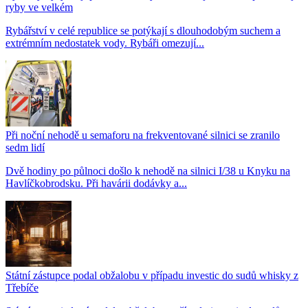
ryby ve velkém
Rybářství v celé republice se potýkají s dlouhodobým suchem a
extrémním nedostatek vody. Rybáři omezují...
Při noční nehodě u semaforu na frekventované silnici se zranilo
sedm lidí
Dvě hodiny po půlnoci došlo k nehodě na silnici I/38 u Knyku na
Havlíčkobrodsku. Při havárii dodávky a...
Státní zástupce podal obžalobu v případu investic do sudů whisky z
Třebíče