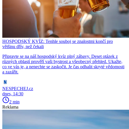
HOSPODSKÝ KVÍZ: Tenhle souboj se znalostmi končí pro
většinu dřív, než čekali
Připravte se na náš hospodský kvíz plný zábavy. Deset otázek z
různých oblastí prověří vaši bystrost a všeobecný přehled. Ukažte,
co ve vás je, a nenechte se zaskočit. Je čas odhalit skryté vědomosti
a zazářit.
NESPECHEJ.cz
dnes, 14:30
2 min
Reklama