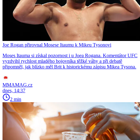
Joe Rogan přirovnal Mosese Itaumu k Mikeu Tysonovi
Moses Itauma si získal pozornost i u Joea Rogana. Komentátor UFC
vyzdvihl rychlost mladého bojovníka těžké váhy a při debatě
připomněl, jak blízko měl Brit k historickému zápisu Mikea Tysona.
MMAMAG.cz
dnes, 14:37
2 min