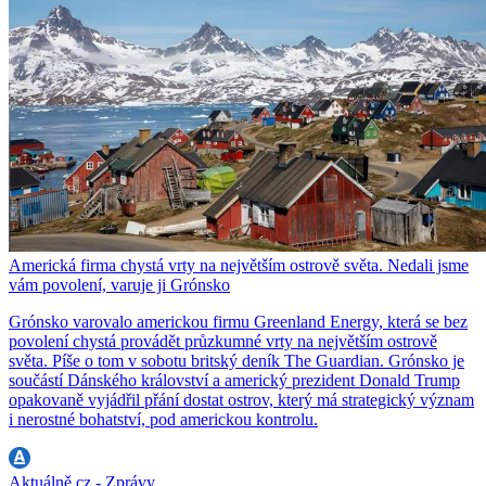
Americká firma chystá vrty na největším ostrově světa. Nedali jsme
vám povolení, varuje ji Grónsko
Grónsko varovalo americkou firmu Greenland Energy, která se bez
povolení chystá provádět průzkumné vrty na největším ostrově
světa. Píše o tom v sobotu britský deník The Guardian. Grónsko je
součástí Dánského království a americký prezident Donald Trump
opakovaně vyjádřil přání dostat ostrov, který má strategický význam
i nerostné bohatství, pod americkou kontrolu.
Aktuálně.cz - Zprávy