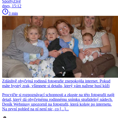
SportyŽivě
dnes, 15:12
3 min
Zdánlivě obyčejná rodinná fotografie znepokojila internet. Pokud
máte bystrý zrak, všimnete si detailu, který vám nažene husí kůži
Procvičte si rozpoznávací schopnosti a zkuste na této fotografii najít
detail, který dá obyčejnému rodinnému snímku strašidelný nádech.
Deník Webniusy upozornil na fotografii, která koluje po internetu.
Na první pohled na ní není nic, co [...]...