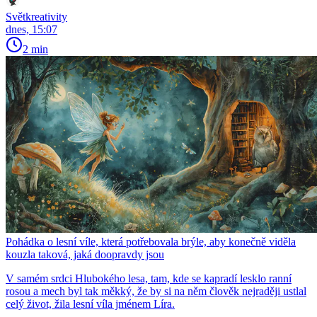
Světkreativity
dnes, 15:07
2 min
Pohádka o lesní víle, která potřebovala brýle, aby konečně viděla
kouzla taková, jaká doopravdy jsou
V samém srdci Hlubokého lesa, tam, kde se kapradí lesklo ranní
rosou a mech byl tak měkký, že by si na něm člověk nejraději ustlal
celý život, žila lesní víla jménem Líra.