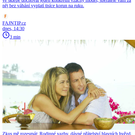
ve sklepě dochoval jeden konkrétní vzácný model, sběratelé vám za
něj bez váhání vyplatí tisíce korun na ruku.
FAJNTIP.cz
dnes, 14:30
3 min
Zkus mě rozesmát: Rodinné vazby, dávné přátelství hlavních hvězd,