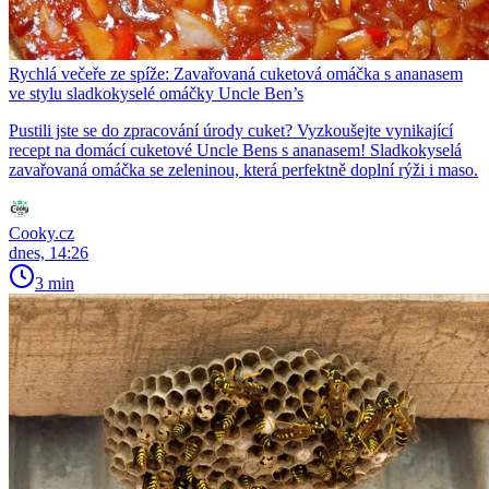
Rychlá večeře ze spíže: Zavařovaná cuketová omáčka s ananasem
ve stylu sladkokyselé omáčky Uncle Ben’s
Pustili jste se do zpracování úrody cuket? Vyzkoušejte vynikající
recept na domácí cuketové Uncle Bens s ananasem! Sladkokyselá
zavařovaná omáčka se zeleninou, která perfektně doplní rýži i maso.
Cooky.cz
dnes, 14:26
3 min