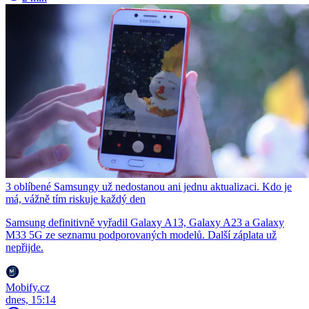
3 oblíbené Samsungy už nedostanou ani jednu aktualizaci. Kdo je
má, vážně tím riskuje každý den
Samsung definitivně vyřadil Galaxy A13, Galaxy A23 a Galaxy
M33 5G ze seznamu podporovaných modelů. Další záplata už
nepřijde.
Mobify.cz
dnes, 15:14