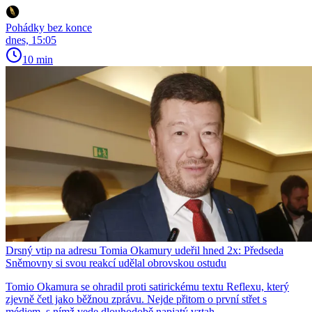
Pohádky bez konce
dnes, 15:05
10 min
Drsný vtip na adresu Tomia Okamury udeřil hned 2x: Předseda
Sněmovny si svou reakcí udělal obrovskou ostudu
Tomio Okamura se ohradil proti satirickému textu Reflexu, který
zjevně četl jako běžnou zprávu. Nejde přitom o první střet s
médiem, s nímž vede dlouhodobě napjatý vztah.