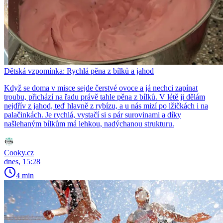
Dětská vzpomínka: Rychlá pěna z bílků a jahod
Když se doma v misce sejde čerstvé ovoce a já nechci zapínat
troubu, přichází na řadu právě tahle pěna z bílků. V létě ji dělám
nejdřív z jahod, teď hlavně z rybízu, a u nás mizí po lžičkách i na
palačinkách. Je rychlá, vystačí si s pár surovinami a díky
našlehaným bílkům má lehkou, nadýchanou strukturu.
Cooky.cz
dnes, 15:28
4 min