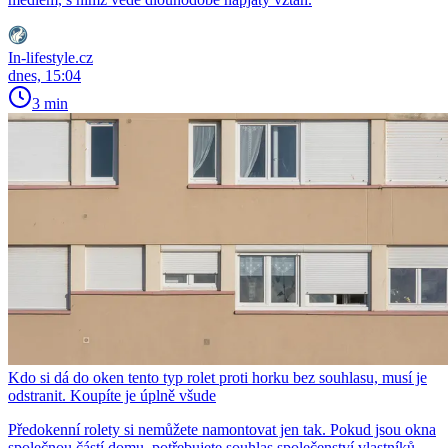
In-lifestyle.cz
dnes, 15:04
3 min
Kdo si dá do oken tento typ rolet proti horku bez souhlasu, musí je
odstranit. Koupíte je úplně všude
Předokenní rolety si nemůžete namontovat jen tak. Pokud jsou okna
společnou částí domu, potřebujete souhlas společenství vlastníků.