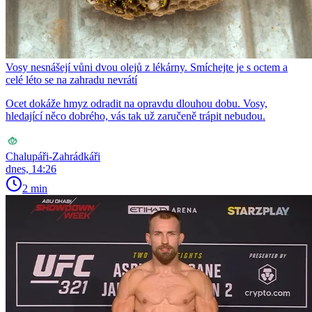
Vosy nesnášejí vůni dvou olejů z lékárny. Smíchejte je s octem a
celé léto se na zahradu nevrátí
Ocet dokáže hmyz odradit na opravdu dlouhou dobu. Vosy,
hledající něco dobrého, vás tak už zaručeně trápit nebudou.
Chalupáři-Zahrádkáři
dnes, 14:26
2 min