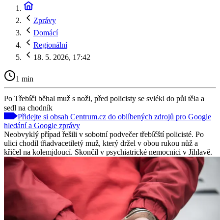
Zprávy
Domácí
Regionální
18. 5. 2026, 17:42
1 min
Po Třebíči běhal muž s noži, před policisty se svlékl do půl těla a
sedl na chodník
Přidejte si obsah Centrum.cz do oblíbených zdrojů pro Google
hledání a Google zprávy
Neobvyklý případ řešili v sobotní podvečer třebíčští policisté. Po
ulici chodil třiadvacetiletý muž, který držel v obou rukou nůž a
křičel na kolemjdoucí. Skončil v psychiatrické nemocnici v Jihlavě.