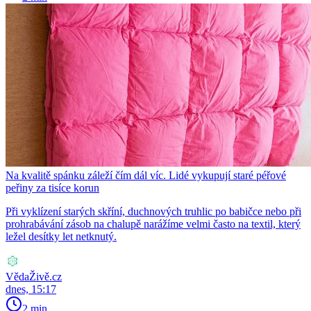
Na kvalitě spánku záleží čím dál víc. Lidé vykupují staré péřové
peřiny za tisíce korun
Při vyklízení starých skříní, duchnových truhlic po babičce nebo při
prohrabávání zásob na chalupě narážíme velmi často na textil, který
ležel desítky let netknutý.
VědaŽivě.cz
dnes, 15:17
2 min