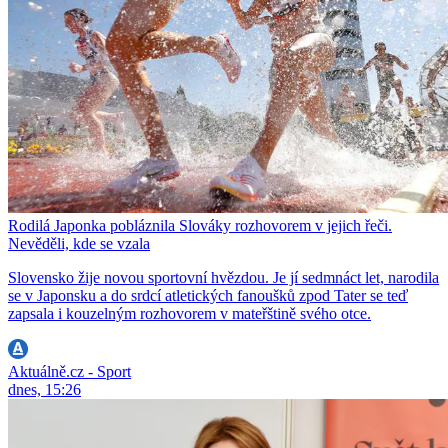
Rodilá Japonka pobláznila Slováky rozhovorem v jejich řeči.
Nevěděli, kde se vzala
Slovensko žije novou sportovní hvězdou. Je jí sedmnáct let, narodila
se v Japonsku a do srdcí atletických fanoušků zpod Tater se teď
zapsala i kouzelným rozhovorem v mateřštině svého otce.
Aktuálně.cz - Sport
dnes, 15:26