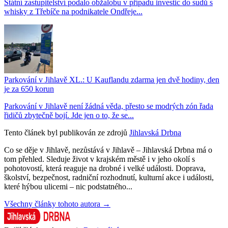
Státní zastupitelství podalo obžalobu v případu investic do sudů s
whisky z Třebíče na podnikatele Ondřeje...
Parkování v Jihlavě XL.: U Kauflandu zdarma jen dvě hodiny, den
je za 650 korun
Parkování v Jihlavě není žádná věda, přesto se modrých zón řada
řidičů zbytečně bojí. Jde jen o to, že se...
Tento článek byl publikován ze zdrojů
Jihlavská Drbna
Co se děje v Jihlavě, nezůstává v Jihlavě – Jihlavská Drbna má o
tom přehled. Sleduje život v krajském městě i v jeho okolí s
pohotovostí, která reaguje na drobné i velké události. Doprava,
školství, bezpečnost, radniční rozhodnutí, kulturní akce i události,
které hýbou ulicemi – nic podstatného...
Všechny články tohoto autora →