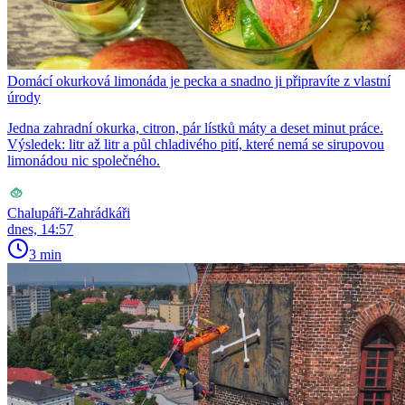
Domácí okurková limonáda je pecka a snadno ji připravíte z vlastní
úrody
Jedna zahradní okurka, citron, pár lístků máty a deset minut práce.
Výsledek: litr až litr a půl chladivého pití, které nemá se sirupovou
limonádou nic společného.
Chalupáři-Zahrádkáři
dnes, 14:57
3 min