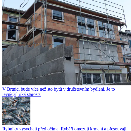
V Brtnici bude více než sto bytů v družstevním bydlení. Je to
levnější, říká starosta
Rybníky vysychají před očima. Rybáři omezují krmení a přesouvají