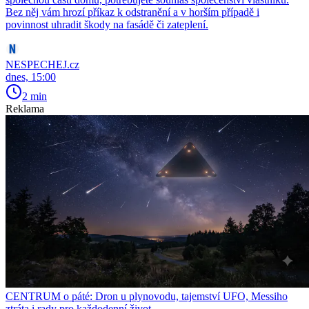
Bez něj vám hrozí příkaz k odstranění a v horším případě i
povinnost uhradit škody na fasádě či zateplení.
NESPECHEJ.cz
dnes, 15:00
2 min
Reklama
CENTRUM o páté: Dron u plynovodu, tajemství UFO, Messiho
ztráta i rady pro každodenní život