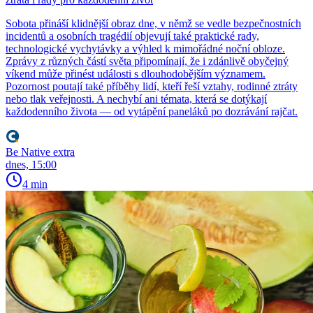
Sobota přináší klidnější obraz dne, v němž se vedle bezpečnostních
incidentů a osobních tragédií objevují také praktické rady,
technologické vychytávky a výhled k mimořádné noční obloze.
Zprávy z různých částí světa připomínají, že i zdánlivě obyčejný
víkend může přinést události s dlouhodobějším významem.
Pozornost poutají také příběhy lidí, kteří řeší vztahy, rodinné ztráty
nebo tlak veřejnosti. A nechybí ani témata, která se dotýkají
každodenního života — od vytápění paneláků po dozrávání rajčat.
Be Native extra
dnes, 15:00
4 min