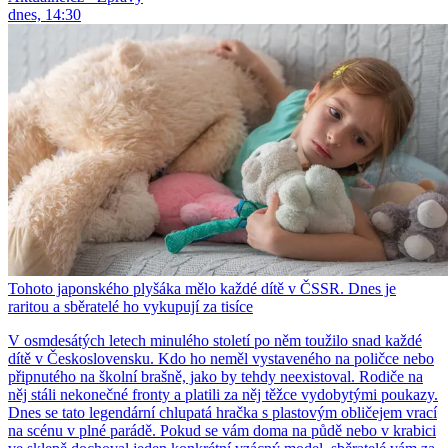
dnes, 14:30
Tohoto japonského plyšáka mělo každé dítě v ČSSR. Dnes je
raritou a sběratelé ho vykupují za tisíce
V osmdesátých letech minulého století po něm toužilo snad každé
dítě v Československu. Kdo ho neměl vystaveného na poličce nebo
připnutého na školní brašně, jako by tehdy neexistoval. Rodiče na
něj stáli nekonečné fronty a platili za něj těžce vydobytými poukazy.
Dnes se tato legendární chlupatá hračka s plastovým obličejem vrací
na scénu v plné parádě. Pokud se vám doma na půdě nebo v krabici