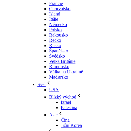
Francie
Chorvatsko
Island
Itálie
Německo
Polsko
Rakousko
Řecko
Rusko
Španělsko
Švédsko
Velká Británie
Rumunsko
Válka na Ukrajině
Maďarsko
Svět
USA
Blízký východ
Izrael
Palestina
Asie
Čína
Jižní Korea