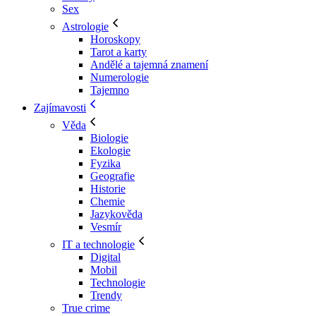
Sex
Astrologie
Horoskopy
Tarot a karty
Andělé a tajemná znamení
Numerologie
Tajemno
Zajímavosti
Věda
Biologie
Ekologie
Fyzika
Geografie
Historie
Chemie
Jazykověda
Vesmír
IT a technologie
Digital
Mobil
Technologie
Trendy
True crime