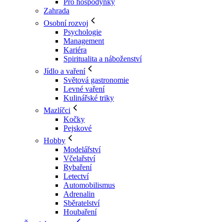
Pro hospodyňky
Zahrada
Osobní rozvoj
Psychologie
Management
Kariéra
Spiritualita a náboženství
Jídlo a vaření
Světová gastronomie
Levné vaření
Kulinářské triky
Mazlíčci
Kočky
Pejskové
Hobby
Modelářství
Včelařství
Rybaření
Letectví
Automobilismus
Adrenalin
Sběratelství
Houbaření