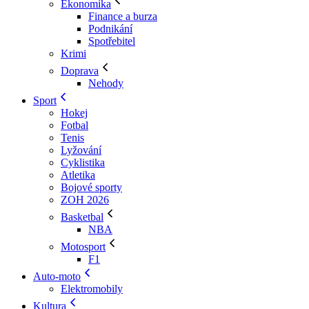
Ekonomika
Finance a burza
Podnikání
Spotřebitel
Krimi
Doprava
Nehody
Sport
Hokej
Fotbal
Tenis
Lyžování
Cyklistika
Atletika
Bojové sporty
ZOH 2026
Basketbal
NBA
Motosport
F1
Auto-moto
Elektromobily
Kultura