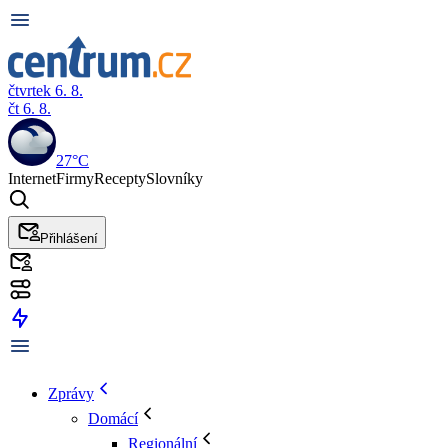
čtvrtek 6. 8.
čt 6. 8.
27°C
Internet
Firmy
Recepty
Slovníky
Přihlášení
Zprávy
Domácí
Regionální