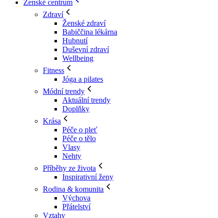
Ženské centrum
Zdraví
Ženské zdraví
Babiččina lékárna
Hubnutí
Duševní zdraví
Wellbeing
Fitness
Jóga a pilates
Módní trendy
Aktuální trendy
Doplňky
Krása
Péče o pleť
Péče o tělo
Vlasy
Nehty
Příběhy ze života
Inspirativní ženy
Rodina & komunita
Výchova
Přátelství
Vztahy