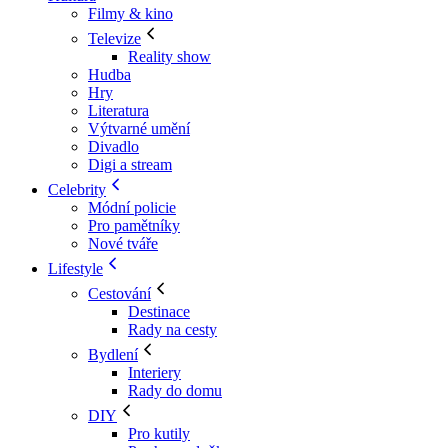
Filmy & kino
Televize
Reality show
Hudba
Hry
Literatura
Výtvarné umění
Divadlo
Digi a stream
Celebrity
Módní policie
Pro pamětníky
Nové tváře
Lifestyle
Cestování
Destinace
Rady na cesty
Bydlení
Interiery
Rady do domu
DIY
Pro kutily