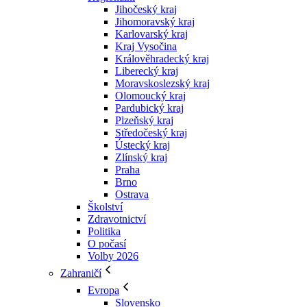
Jihočeský kraj
Jihomoravský kraj
Karlovarský kraj
Kraj Vysočina
Králověhradecký kraj
Liberecký kraj
Moravskoslezský kraj
Olomoucký kraj
Pardubický kraj
Plzeňský kraj
Středočeský kraj
Ústecký kraj
Zlínský kraj
Praha
Brno
Ostrava
Školství
Zdravotnictví
Politika
O počasí
Volby 2026
Zahraničí
Evropa
Slovensko