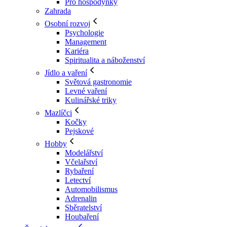
Pro hospodyňky
Zahrada
Osobní rozvoj
Psychologie
Management
Kariéra
Spiritualita a náboženství
Jídlo a vaření
Světová gastronomie
Levné vaření
Kulinářské triky
Mazlíčci
Kočky
Pejskové
Hobby
Modelářství
Včelařství
Rybaření
Letectví
Automobilismus
Adrenalin
Sběratelství
Houbaření