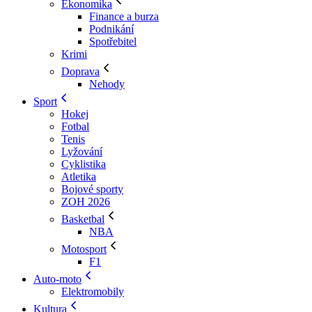
Ekonomika
Finance a burza
Podnikání
Spotřebitel
Krimi
Doprava
Nehody
Sport
Hokej
Fotbal
Tenis
Lyžování
Cyklistika
Atletika
Bojové sporty
ZOH 2026
Basketbal
NBA
Motosport
F1
Auto-moto
Elektromobily
Kultura