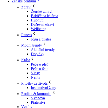
Ženské centrum
Zdraví
Ženské zdraví
Babiččina lékárna
Hubnutí
Duševní zdraví
Wellbeing
Fitness
Jóga a pilates
Módní trendy
Aktuální trendy
Doplňky
Krása
Péče o pleť
Péče o tělo
Vlasy
Nehty
Příběhy ze života
Inspirativní ženy
Rodina & komunita
Výchova
Přátelství
Vztahy