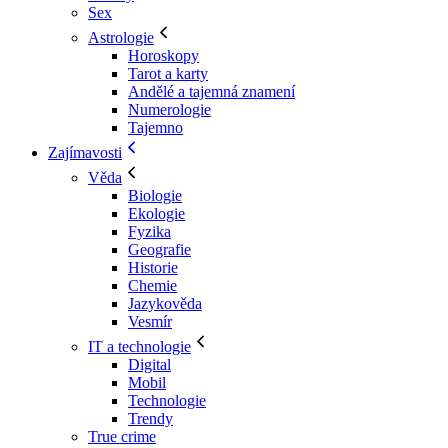
Sex
Astrologie
Horoskopy
Tarot a karty
Andělé a tajemná znamení
Numerologie
Tajemno
Zajímavosti
Věda
Biologie
Ekologie
Fyzika
Geografie
Historie
Chemie
Jazykověda
Vesmír
IT a technologie
Digital
Mobil
Technologie
Trendy
True crime