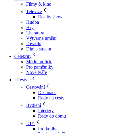
Filmy & kino
Televize
Reality show
Hudba
Hry
Literatura
Výtvarné umění
Divadlo
Digi a stream
Celebrity
Módní policie
Pro pamětníky
Nové tváře
Lifestyle
Cestování
Destinace
Rady na cesty
Bydlení
Interiery
Rady do domu
DIY
Pro kutily