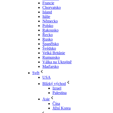
Francie
Chorvatsko
Island
Itálie
Německo
Polsko
Rakousko
Řecko
Rusko
Španělsko
Švédsko
Velká Británie
Rumunsko
Válka na Ukrajině
Maďarsko
Svět
USA
Blízký východ
Izrael
Palestina
Asie
Čína
Jižní Korea