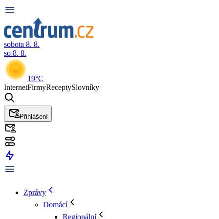
sobota 8. 8.
so 8. 8.
19°C
Internet
Firmy
Recepty
Slovníky
Přihlášení
Zprávy
Domácí
Regionální