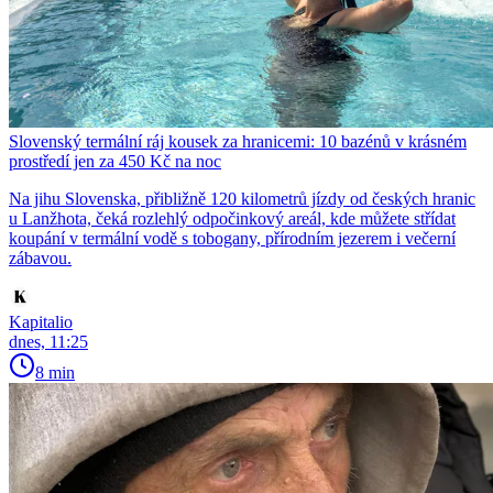
Slovenský termální ráj kousek za hranicemi: 10 bazénů v krásném
prostředí jen za 450 Kč na noc
Na jihu Slovenska, přibližně 120 kilometrů jízdy od českých hranic
u Lanžhota, čeká rozlehlý odpočinkový areál, kde můžete střídat
koupání v termální vodě s tobogany, přírodním jezerem i večerní
zábavou.
Kapitalio
dnes, 11:25
8 min