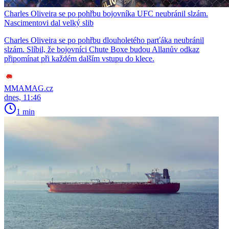
Charles Oliveira se po pohřbu bojovníka UFC neubránil slzám.
Nascimentovi dal velký slib
Charles Oliveira se po pohřbu dlouholetého parťáka neubránil
slzám. Slíbil, že bojovníci Chute Boxe budou Allanův odkaz
připomínat při každém dalším vstupu do klece.
MMAMAG.cz
dnes, 11:46
1 min