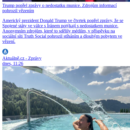
Trump popřel zprávy o nedostatku munice. Zdrojům informací
pohrozil vězením
Americký prezident Donald Trump ve čtvrtek popřel zprávy, že se
Spojené státy ve válce s Íránem potýkají s nedostatkem munice.
Anonymním zdrojům, které to sdělily médiím, v příspěvku na
sociální síti Truth Social pohrozil stíháním a dlouhým pobytem ve
vězení.
Aktuálně.cz - Zprávy
dnes, 11:26