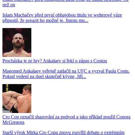
než on
Islam Machačev před první obhajobou titulu ve welterové váze
připustil, že porazit ho možné je. Jistotu mu...
Procházka je ze hry? Ankalaev si řekl o zápas s Costou
Magomed Ankalaev veřejně zatlačil na UFC a vyzval Paula Costu.
Pokud vedení na duel skutečně kývne, Jiří...
Cro Cop označil shazování za podvod a jako příklad použil Conora
McGregora
Starší výrok Mirka Cro Copa znovu rozvířil debatu o extrémním