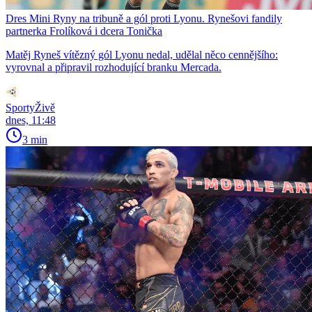
Dres Mini Ryny na tribuně a gól proti Lyonu. Rynešovi fandily
partnerka Frolíková i dcera Tonička
Matěj Ryneš vítězný gól Lyonu nedal, udělal něco cennějšího:
vyrovnal a připravil rozhodující branku Mercada.
SportyŽivě
dnes, 11:48
3 min