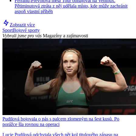
Ferrand-Prévotová měla Tour obhajovat na Ventoux.
Pětiminutová ztráta z něj udělala místo, kde může zachránit
aspoň vlastní příběh
Zobrazit více
Sport
Bojové sporty
Vybrali jsme pro vás
Magazíny a zajímavosti
Pudilová bojovala o pás s palcem zlomeným na šest kusů. Po
porážce šla rovnou na operaci
Lucie Pudilová odchytala všech pět kol titulového zápasu na