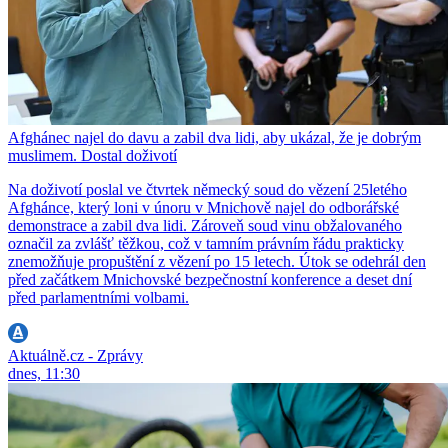
Afghánec najel do davu a zabil dva lidi, aby ukázal, že je dobrým
muslimem. Dostal doživotí
Na doživotí poslal ve čtvrtek německý soud do vězení 25letého
Afghánce, který loni v únoru v Mnichově najel do odborářské
demonstrace a zabil dva lidi. Zároveň soud vinu obžalovaného
označil za zvlášť těžkou, což v tamním právním řádu prakticky
znemožňuje propuštění z vězení po 15 letech. Útok se odehrál den
před začátkem Mnichovské bezpečnostní konference a deset dní
před parlamentními volbami.
Aktuálně.cz - Zprávy
dnes, 11:30