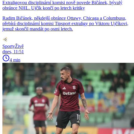
Extraligovou disciplinární komisi nově povede Bičánek, bývalý
obránce NHL. Ujčík končí po letech kritiky
Radim Bičánek, někdejší obránce Ottawy, Chicaga a Columbusu,
přebírá disciplinární komisi Tipsport extraligy po Viktoru Ujčíkovi,
jemuž skončil mandát po osmi letech.
SportyŽivě
dnes, 11:51
4 min