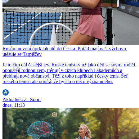
Rusům nevoní úprk talentů do Česka. Pořád mají naši výchovu,
utěšuje se Tarpiščev
Je to čím dál častější jev. Ruské tenistky už jako děti se svými rodiči
opouštějí rodnou zem, trénují v cizích klubech i akademiích a
přebírají nová občanství. Těží z toho například i český tenis. Šéf
ruského tenisu ale popírá, že by šlo o něco významného.
Aktuálně.cz - Sport
dnes, 11:13