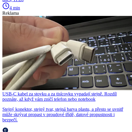
4 min
Reklama
USB-C kabel za stovku a za tisícovku vypadají stejně. Rozdíl
poznáte, až když vám zničí telefon nebo notebook
Stejný konektor, stejný tvar, stejná barva plastu, a přesto se uvnitř
může skrývat propast v proudové třídě, datové propustnosti i
bezpečí.