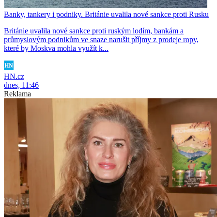
Banky, tankery i podniky. Británie uvalila nové sankce proti Rusku
Británie uvalila nové sankce proti ruským lodím, bankám a
průmyslovým podnikům ve snaze narušit příjmy z prodeje ropy,
které by Moskva mohla využít k...
HN.cz
dnes, 11:46
Reklama