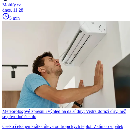
Mobify.cz
dnes, 11:28
5 min
Meteorologové zpřesnili výhled na další dny: Vedra dorazí dřív, než
se původně čekalo
Česko čeká jen krátká úleva od tropických teplot. Zatímco v pátek