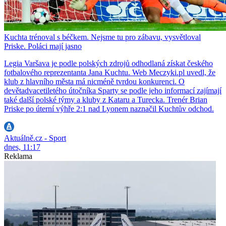
Kuchta trénoval s béčkem. Nejsme tu pro zábavu, vysvětloval
Priske. Poláci mají jasno
Legia Varšava je podle polských zdrojů odhodlaná získat českého
fotbalového reprezentanta Jana Kuchtu. Web Meczyki.pl uvedl, že
klub z hlavního města má nicméně tvrdou konkurenci. O
devětadvacetiletého útočníka Sparty se podle jeho informací zajímají
také další polské týmy a kluby z Kataru a Turecka. Trenér Brian
Priske po úterní výhře 2:1 nad Lyonem naznačil Kuchtův odchod.
Aktuálně.cz - Sport
dnes, 11:17
Reklama