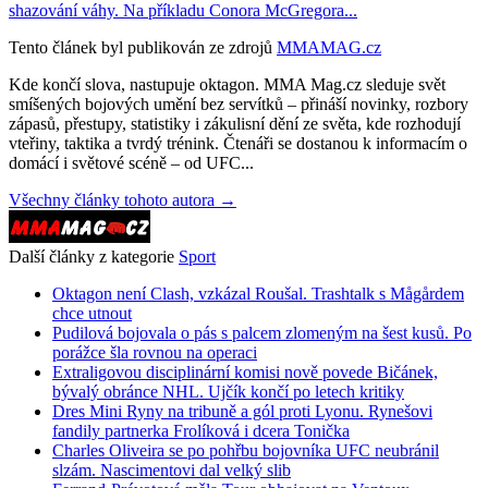
shazování váhy. Na příkladu Conora McGregora...
Tento článek byl publikován ze zdrojů
MMAMAG.cz
Kde končí slova, nastupuje oktagon. MMA Mag.cz sleduje svět
smíšených bojových umění bez servítků – přináší novinky, rozbory
zápasů, přestupy, statistiky i zákulisní dění ze světa, kde rozhodují
vteřiny, taktika a tvrdý trénink. Čtenáři se dostanou k informacím o
domácí i světové scéně – od UFC...
Všechny články tohoto autora →
Další články z kategorie
Sport
Oktagon není Clash, vzkázal Roušal. Trashtalk s Mågårdem
chce utnout
Pudilová bojovala o pás s palcem zlomeným na šest kusů. Po
porážce šla rovnou na operaci
Extraligovou disciplinární komisi nově povede Bičánek,
bývalý obránce NHL. Ujčík končí po letech kritiky
Dres Mini Ryny na tribuně a gól proti Lyonu. Rynešovi
fandily partnerka Frolíková i dcera Tonička
Charles Oliveira se po pohřbu bojovníka UFC neubránil
slzám. Nascimentovi dal velký slib