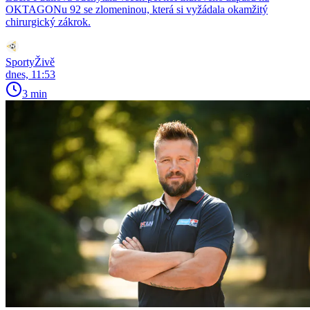
OKTAGONu 92 se zlomeninou, která si vyžádala okamžitý
chirurgický zákrok.
SportyŽivě
dnes, 11:53
3 min