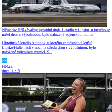
Německo řeší závažný hybridní útok. Letadlo v Lipsku, u kterého se
našel dron s výbušninou, bylo naložené vojenskou municí
Ukrajinské letadlo Antonov, u kterého zaměstnanci letiště
Lipsko/Halle našli v noci na středu dron s výbušninou, bylo
naložené vojenskou municí. S...
HN.cz
dnes, 11:15