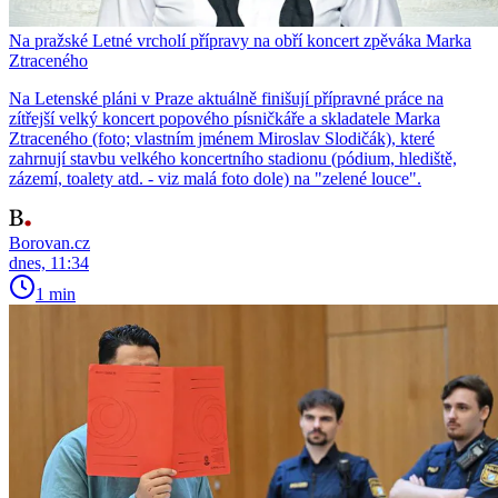
Na pražské Letné vrcholí přípravy na obří koncert zpěváka Marka
Ztraceného
Na Letenské pláni v Praze aktuálně finišují přípravné práce na
zítřejší velký koncert popového písničkáře a skladatele Marka
Ztraceného (foto; vlastním jménem Miroslav Slodičák), které
zahrnují stavbu velkého koncertního stadionu (pódium, hlediště,
zázemí, toalety atd. - viz malá foto dole) na "zelené louce".
Borovan.cz
dnes, 11:34
1 min