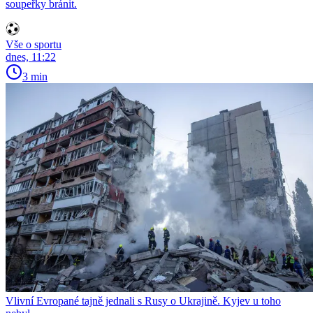
soupeřky bránit.
Vše o sportu
dnes, 11:22
3 min
Vlivní Evropané tajně jednali s Rusy o Ukrajině. Kyjev u toho