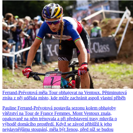
Ferrand-Prévotová měla Tour obhajovat na Ventoux. Pětiminutová
ztráta z něj udělala místo, kde může zachránit aspoň vlastní příběh
Pauline Ferrand-Prévotová postavila sezonu kolem obhajoby
vítězství na Tour de France Femmes. Mont Ventoux znala,
opakovaně na něm trénovala a při představení trasy mluvila o
výhodě domácího prostředí. Když se závod přiblížil k jeho
nejslavnějšímu stoupání, měla být ženou, před níž se budou