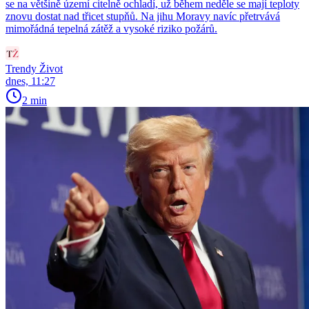
se na většině území citelně ochladí, už během neděle se mají teploty
znovu dostat nad třicet stupňů. Na jihu Moravy navíc přetrvává
mimořádná tepelná zátěž a vysoké riziko požárů.
Trendy Život
dnes, 11:27
2 min