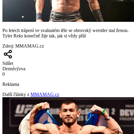
Po letech trápení ve svalnatém těle se obrovský wrestler stal ženou.
Tyler Reks konečně žije tak, jak si vždy přál
Zdroj
:
MMAMAG.cz
Sdílet
Denní
výzva
0
Reklama
Další články z
MMAMAG.cz