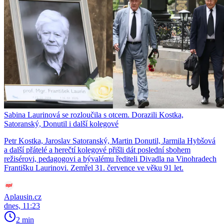
Sabina Laurinová se rozloučila s otcem. Dorazili Kostka,
Satoranský, Donutil i další kolegové
Petr Kostka, Jaroslav Satoranský, Martin Donutil, Jarmila Hybšová
a další přátelé a herečtí kolegové přišli dát poslední sbohem
režisérovi, pedagogovi a bývalému řediteli Divadla na Vinohradech
Františku Laurinovi. Zemřel 31. července ve věku 91 let.
Aplausin.cz
dnes, 11:23
2 min