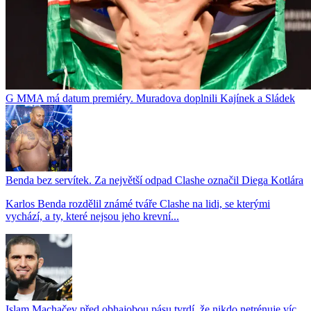
G MMA má datum premiéry. Muradova doplnili Kajínek a Sládek
Benda bez servítek. Za největší odpad Clashe označil Diega Kotlára
Karlos Benda rozdělil známé tváře Clashe na lidi, se kterými
vychází, a ty, které nejsou jeho krevní...
Islam Machačev před obhajobou pásu tvrdí, že nikdo netrénuje víc