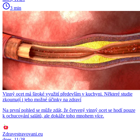
3 min
Vinný ocet má široké využití především v kuchyni. Některé studie
zkoumají i jeho možné účinky na zdraví
Na první pohled se může zdát, že červený vinný ocet se hodí pouze
k ochucování salátů, ale dokáže toho mnohem více.
Zdravestravovani.eu
dnes, 11:28