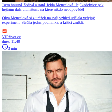
Jsem hnusná, šedivá a stará, řekla Menzelová. Její kadeřnice pak
hejtrům dala ultimátum, na které nikdo neodpověděl
Olga Menzelová si z urážek na svůj vzhled udělala veřejný
experiment. Stačila jedna podmínka, a kritici zmlkli.
VIPživot.cz
dnes, 11:40
3 min