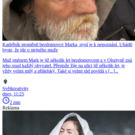
Kadeřník proměnil bezdomovce Marka, nyní je k nepoznání. Uhádli
byste, že jde o stejného muže
Muž jménem Mark je již několik let bezdomovcem a v Olsztyně zná
jeho osud každý obyvatel. Přestože žije na ulici již několik let, je
vždy velmi milý a přátelský. Také si velmi rád povídá s [...]...
Světkreativity
dnes, 11:25
2 min
Reklama