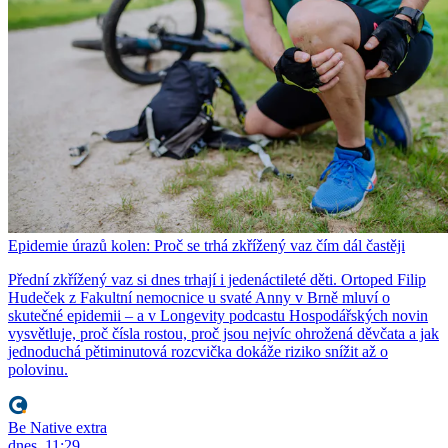
Epidemie úrazů kolen: Proč se trhá zkřížený vaz čím dál častěji
Přední zkřížený vaz si dnes trhají i jedenáctileté děti. Ortoped Filip
Hudeček z Fakultní nemocnice u svaté Anny v Brně mluví o
skutečné epidemii – a v Longevity podcastu Hospodářských novin
vysvětluje, proč čísla rostou, proč jsou nejvíc ohrožená děvčata a jak
jednoduchá pětiminutová rozcvička dokáže riziko snížit až o
polovinu.
Be Native extra
dnes, 11:29