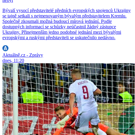
nebyl
Bývalí vysocí představitelé předních evropských spojenců Ukrajiny
se tajně setkali s nejmenovaným bývalým představitelem Kremlu.
Společně zkoumali možná budoucí mírová jednání. Podle
dostupných informací se schůzky neúčastnil žádný zástupce
Ukrajiny. Přinejmenším jedno podobné jednání mezi bývalými
evropskými a ruskými představiteli se uskutečnilo nedávno.
Aktuálně.cz - Zprávy
dnes, 11:20