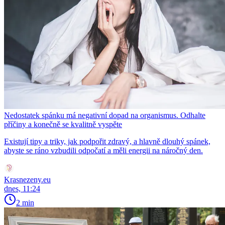
Nedostatek spánku má negativní dopad na organismus. Odhalte
příčiny a konečně se kvalitně vyspěte
Existují tipy a triky, jak podpořit zdravý, a hlavně dlouhý spánek,
abyste se ráno vzbudili odpočatí a měli energii na náročný den.
Krasnezeny.eu
dnes, 11:24
2 min