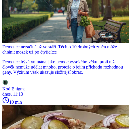
Demence nezačíná až ve stáří. Těchto 10 drobných změn může
chránit mozek už po čtyřicítce
Demence bývá vnímána jako nemoc vysokého věku, proti níž
člověk nemůže udělat mnoho, protože o jejím příchodu rozhodnou
geny. Výzkum však ukazuje složitější obraz.
Kód Enigma
dnes, 11:13
10 min