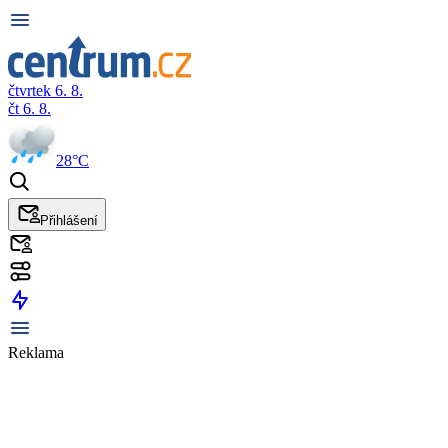
čtvrtek 6. 8.
čt 6. 8.
28°C
Přihlášení
Reklama