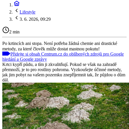
Lifestyle
3. 6. 2026, 09:29
2 min
Po krtincích ani stopa. Není potřeba žádná chemie ani drastické
metody, za které člověk může dostat mastnou pokutu!
Přidejte si obsah Centrum.cz do oblíbených zdrojů pro Google
hledání a Google zprávy
Krtci kypří půdu, a tím ji zkvalitňují. Pokud se však na zahradě
přemnoží, je to pro rostliny pohroma. Vyzkoušejte účinné metody,
jak jim pobyt na vašem pozemku znepříjemnit tak, že půjdou o dům
dál.