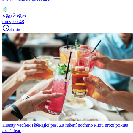
VědaŽivě.cz
dnes, 05:48
4 min
Hlasitý večírek i štěkající pes. Za rušení nočního klidu hrozí pokuta
až 15 tisíc