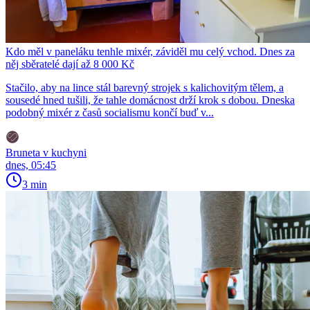
Kdo měl v paneláku tenhle mixér, záviděl mu celý vchod. Dnes za
něj sběratelé dají až 8 000 Kč
Stačilo, aby na lince stál barevný strojek s kalichovitým tělem, a
sousedé hned tušili, že tahle domácnost drží krok s dobou. Dneska
podobný mixér z časů socialismu končí buď v...
Bruneta v kuchyni
dnes, 05:45
3 min