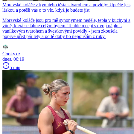
Moravské koláče z kynutého těsta s tvarohem a povidly: Upečte je s
láskou a potěší vás o to víc, když je budete jíst
Moravské koláče jsou pro mě synonymem neděle, tepla v kuchyni a
vůně, která se táhne celým bytem. Tenhle recept s dvojí náplní -
vanilkovým tvarohem a švestkovými povidly - jsem zkoušela
poprvé před pár lety a od té doby ho nepouštím z ruky.
Cooky.cz
dnes, 06:19
5 min