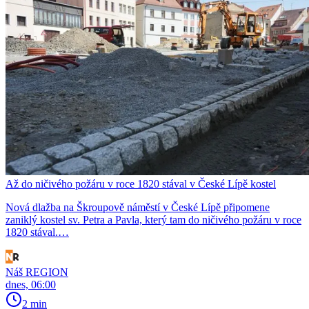
Až do ničivého požáru v roce 1820 stával v České Lípě kostel
Nová dlažba na Škroupově náměstí v České Lípě připomene
zaniklý kostel sv. Petra a Pavla, který tam do ničivého požáru v roce
1820 stával.…
Náš REGION
dnes, 06:00
2 min