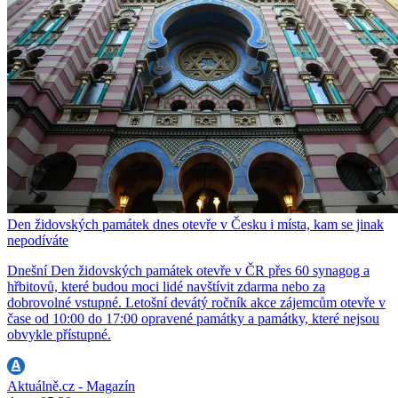
Den židovských památek dnes otevře v Česku i místa, kam se jinak
nepodíváte
Dnešní Den židovských památek otevře v ČR přes 60 synagog a
hřbitovů, které budou moci lidé navštívit zdarma nebo za
dobrovolné vstupné. Letošní devátý ročník akce zájemcům otevře v
čase od 10:00 do 17:00 opravené památky a památky, které nejsou
obvykle přístupné.
Aktuálně.cz - Magazín