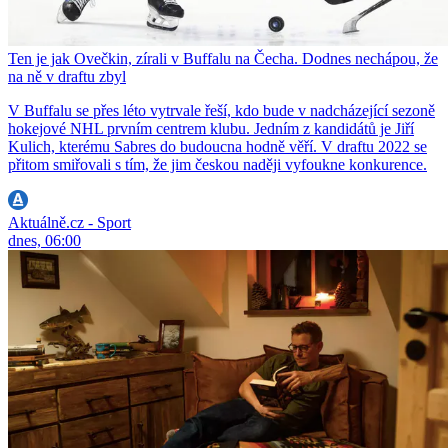
Ten je jak Ovečkin, zírali v Buffalu na Čecha. Dodnes nechápou, že
na ně v draftu zbyl
V Buffalu se přes léto vytrvale řeší, kdo bude v nadcházející sezoně
hokejové NHL prvním centrem klubu. Jedním z kandidátů je Jiří
Kulich, kterému Sabres do budoucna hodně věří. V draftu 2022 se
přitom smiřovali s tím, že jim českou naději vyfoukne konkurence.
Aktuálně.cz - Sport
dnes, 06:00