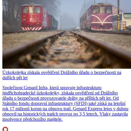
Úzkokolejka získala osvědčení Drážního úřadu o bezpečnosti na
dalších pět let
Společnost Gepard Infra, která spravuje infrastrukturu
jindřichohradecké úzkokolejky, získala osvědčení od Drážního
úřadu o bezpečnosti provozovatele dráhy na příštích pět let. Od
Státního fondu dopravní infrastruktury (SFDI) také získá na letošní
rok 17 milionů korun na obnovu tratí. Gepard Express letos v dubnu
obnovil na historických tratích provoz po 3,5 letech. Vlaky zastavila
insolvence předchozího majitele.