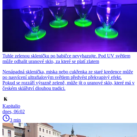
Tuhle zelenou skleničku po babičce nevyhazujte. Pod UV světlem
může odhalit uranové sklo, za které se platí zlatem
Nenápadná sklenička, miska nebo cukřenka ze staré kredence může
po nasvícení ultrafialovým světlem předvést překvapivý efekt.
Pokud se rozzáří výrazně zeleně, může jít o uranové sklo, které má v
českém sklářství dlouhou tradici.
Kapitalio
dnes, 06:02
3 min