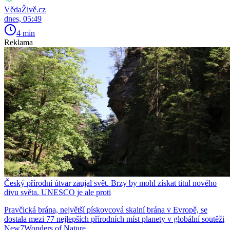
VědaŽivě.cz
dnes, 05:49
4 min
Reklama
Český přírodní útvar zaujal svět. Brzy by mohl získat titul nového
divu světa. UNESCO je ale proti
Pravčická brána, největší pískovcová skalní brána v Evropě, se
dostala mezi 77 nejlepších přírodních míst planety v globální soutěži
New7Wonders of Nature.