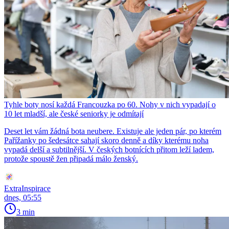
Tyhle boty nosí každá Francouzka po 60. Nohy v nich vypadají o
10 let mladší, ale české seniorky je odmítají
Deset let vám žádná bota neubere. Existuje ale jeden pár, po kterém
Pařížanky po šedesátce sahají skoro denně a díky kterému noha
vypadá delší a subtilnější. V českých botnících přitom leží ladem,
protože spoustě žen připadá málo ženský.
ExtraInspirace
dnes, 05:55
3 min