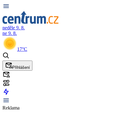
neděle 9. 8.
ne 9. 8.
17°C
Přihlášení
Reklama