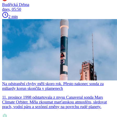
Budějcká Drbna
dnes, 05:50
2 min
Na odstranění chyby měli skoro rok. Přesto nakonec sonda za
miliardy korun skončila v plamenech
11. prosince 1998 odstartovala z mysu Canaveral sonda Mars
Climate Orbiter. Měla zkoumat marťanskou atmosféru, sledovat
prach, vodní páru a sezónní změny na povrchu rudé planety.