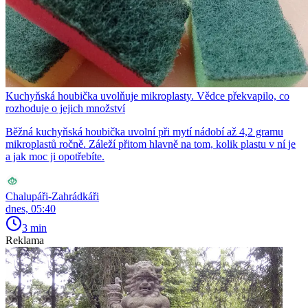
Kuchyňská houbička uvolňuje mikroplasty. Vědce překvapilo, co
rozhoduje o jejich množství
Běžná kuchyňská houbička uvolní při mytí nádobí až 4,2 gramu
mikroplastů ročně. Záleží přitom hlavně na tom, kolik plastu v ní je
a jak moc ji opotřebíte.
Chalupáři-Zahrádkáři
dnes, 05:40
3 min
Reklama