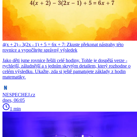
4(x + 2) - 3(2x - 1) + 5 = 6x + 7: Zkuste překonat nástrahy této
rovnice a vypočítejte správný výsledek
Jako děti jsme rovnice řešili celé hodiny. Tohle je dospělá verze -
rychlejší, záludnější a s jedním skrytým detailem, který rozhodne o
celém výsledku. Ukažte, zda si ještě pamatujete základy z hodin
matematiky.
NESPECHEJ.cz
dnes, 06:05
1 min