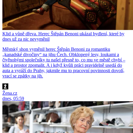
Klid a vůně dřeva. Herec Štěpán Benoni ukázal bydlení, které by
dnes už za nic nevyměnil
Městský shon vyměnil herec Štěpán Benoni za romantiku
„kanadské divočiny“ na jihu Čech. Obklopený lesy, loukami a
čtyřnohými společníky tu našel přesně to, co mu ve městě chybí –
klid a prostor zpomalit. A i když kvůli práci pravidelně usedá do
auta a vyráží do Prahy, jakmile mu to pracovní povinnosti dovolí,
vrací se zpátky na jih.
Žena.cz
dnes, 05:59