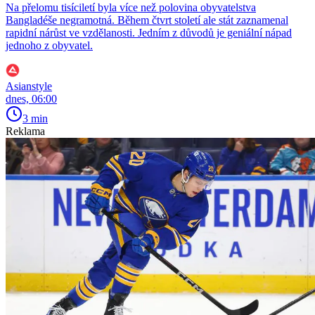
Na přelomu tisíciletí byla více než polovina obyvatelstva
Bangladéše negramotná. Během čtvrt století ale stát zaznamenal
rapidní nárůst ve vzdělanosti. Jedním z důvodů je geniální nápad
jednoho z obyvatel.
Asianstyle
dnes, 06:00
3 min
Reklama