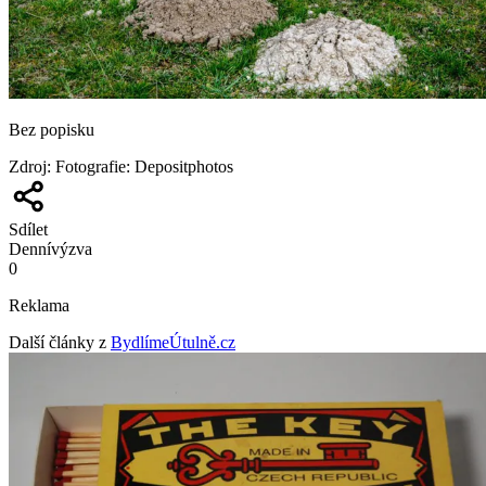
Bez popisku
Zdroj
:
Fotografie: Depositphotos
Sdílet
Denní
výzva
0
Reklama
Další články z
BydlímeÚtulně.cz