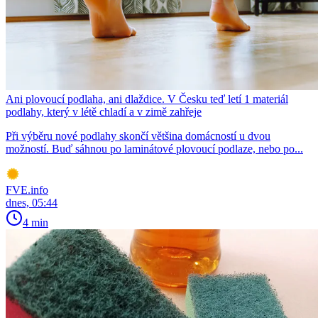
Ani plovoucí podlaha, ani dlaždice. V Česku teď letí 1 materiál
podlahy, který v létě chladí a v zimě zahřeje
Při výběru nové podlahy skončí většina domácností u dvou
možností. Buď sáhnou po laminátové plovoucí podlaze, nebo po...
FVE.info
dnes, 05:44
4 min