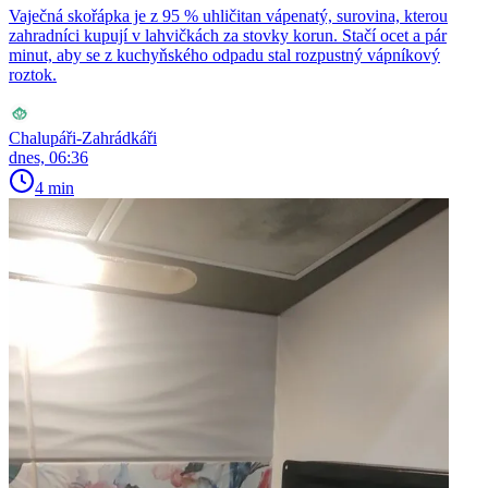
Vaječná skořápka je z 95 % uhličitan vápenatý, surovina, kterou
zahradníci kupují v lahvičkách za stovky korun. Stačí ocet a pár
minut, aby se z kuchyňského odpadu stal rozpustný vápníkový
roztok.
Chalupáři-Zahrádkáři
dnes, 06:36
4 min