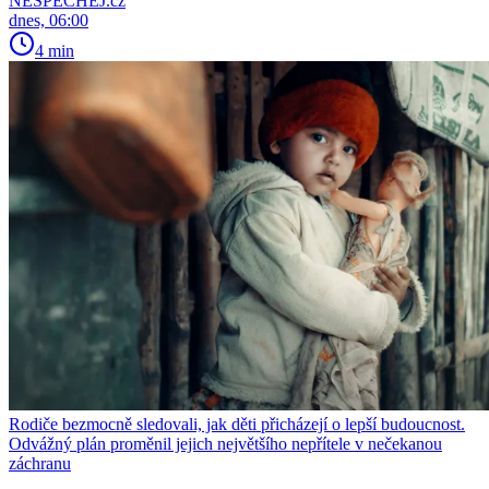
NESPECHEJ.cz
dnes, 06:00
4 min
Rodiče bezmocně sledovali, jak děti přicházejí o lepší budoucnost.
Odvážný plán proměnil jejich největšího nepřítele v nečekanou
záchranu