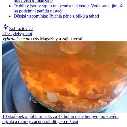
pracovišti klimatizaci?
Truhlíky jsou v srpnu unavené a nekvetou. Voda sama jim už
na podzimní parádu nestačí
Dětská vzpomínka: Rychlá pěna z bílků a jahod
Zobrazit více
Lifestyle
Bydlení
Vybrali jsme pro vás
Magazíny a zajímavosti
10 skořápek a půl litru octa: za 48 hodin máte hnojivo, po kterém
rajčata a okurky začnou plodit jako o život