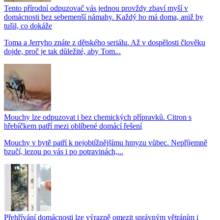
Tento přírodní odpuzovač vás jednou provždy zbaví myší v
domácnosti bez sebemenší námahy. Každý ho má doma, aniž by
tušil, co dokáže
Toma a Jerryho znáte z dětského seriálu. Až v dospělosti člověku
dojde, proč je tak důležité, aby Tom...
Mouchy lze odpuzovat i bez chemických přípravků. Citron s
hřebíčkem patří mezi oblíbené domácí řešení
Mouchy v bytě patří k nejobtížnějšímu hmyzu vůbec. Nepříjemně
bzučí, lezou po vás i po potravinách,...
Přehřívání domácnosti lze výrazně omezit správným větráním i