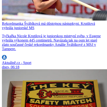
Rekordmanka Švábíková má důstojnou nástupkyni. Krutilová
vyhrála juniorské MS
Tyčkařka Nicole Krutilová je juniorskou mistryní světa, v Eugene
vyhrála výkonem 445 centimetrů. Navázala tak na osm let staré
zlato současné české rekordmanky Amálie Švábíkové z MSJ v
Tampere.
Aktuálně.cz - Sport
dnes, 06:18