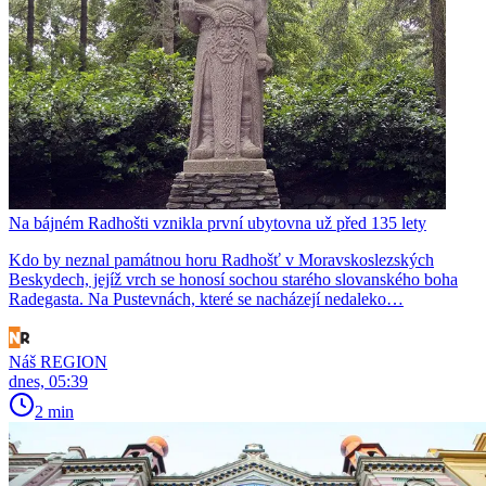
Na bájném Radhošti vznikla první ubytovna už před 135 lety
Kdo by neznal památnou horu Radhošť v Moravskoslezských
Beskydech, jejíž vrch se honosí sochou starého slovanského boha
Radegasta. Na Pustevnách, které se nacházejí nedaleko…
Náš REGION
dnes, 05:39
2 min