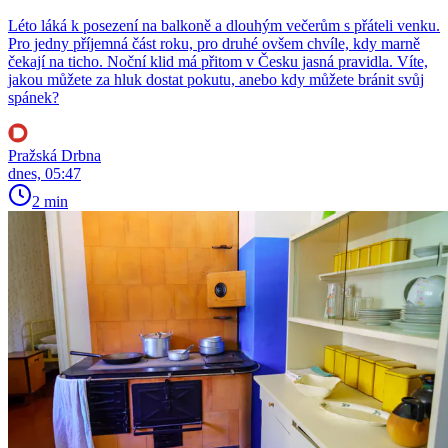
Léto láká k posezení na balkoně a dlouhým večerům s přáteli venku.
Pro jedny příjemná část roku, pro druhé ovšem chvíle, kdy marně
čekají na ticho. Noční klid má přitom v Česku jasná pravidla. Víte,
jakou můžete za hluk dostat pokutu, anebo kdy můžete bránit svůj
spánek?
Pražská Drbna
dnes, 05:47
2 min