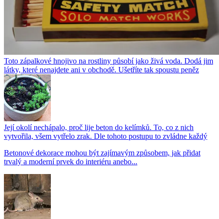
Toto zápalkové hnojivo na rostliny působí jako živá voda. Dodá jim
látky, které nenajdete ani v obchodě. Ušetříte tak spoustu peněz
Její okolí nechápalo, proč lije beton do kelímků. To, co z nich
vytvořila, všem vytřelo zrak. Dle tohoto postupu to zvládne každý
Betonové dekorace mohou být zajímavým způsobem, jak přidat
trvalý a moderní prvek do interiéru anebo...