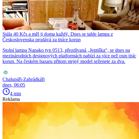
Stála 40 Kčs a měl ji doma každý. Dnes se tahle lampa z
Československa prodává za tisíce korun
Stolní lampa Napako typ 0513, přezdívaná „Jeptiška“, se dnes na
mezinárodních designových platformách nabízí za více než osm tisíc
korun. Na českém bazaru přitom stejný model seženete za dva.
Chalupáři-Zahrádkáři
dnes, 06:05
4 min
Reklama