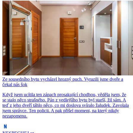
Ze sousedního bytu vycházel hrozný puch. Vyrazili jsme dveře a
čekal nás šok
Když jsem ucítila ten zápach prosakující chodbou, věděla jsem, že
se stalo něco strašného. Pán z vedlejšího bytu byl starší, žil sám. A
teď z jeho dveří táhlo něco, co mi doslova svíralo žaludek. Zavolala
jsem správce. Ten policii. A pak přišel moment, na který nikdy
nezapomenu.