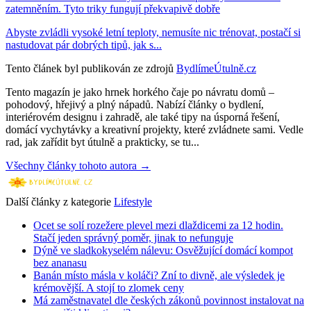
zatemněním. Tyto triky fungují překvapivě dobře
Abyste zvládli vysoké letní teploty, nemusíte nic trénovat, postačí si
nastudovat pár dobrých tipů, jak s...
Tento článek byl publikován ze zdrojů
BydlímeÚtulně.cz
Tento magazín je jako hrnek horkého čaje po návratu domů –
pohodový, hřejivý a plný nápadů. Nabízí články o bydlení,
interiérovém designu i zahradě, ale také tipy na úsporná řešení,
domácí vychytávky a kreativní projekty, které zvládnete sami. Vedle
rad, jak zařídit byt útulně a prakticky, se tu...
Všechny články tohoto autora →
Další články z kategorie
Lifestyle
Ocet se solí rozežere plevel mezi dlaždicemi za 12 hodin.
Stačí jeden správný poměr, jinak to nefunguje
Dýně ve sladkokyselém nálevu: Osvěžující domácí kompot
bez ananasu
Banán místo másla v koláči? Zní to divně, ale výsledek je
krémovější. A stojí to zlomek ceny
Má zaměstnavatel dle českých zákonů povinnost instalovat na