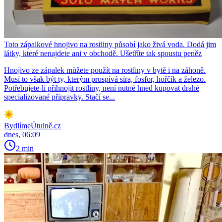
Toto zápalkové hnojivo na rostliny působí jako živá voda. Dodá jim
látky, které nenajdete ani v obchodě. Ušetříte tak spoustu peněz
Hnojivo ze zápalek můžete použít na rostliny v bytě i na záhoně.
Musí to však být ty, kterým prospívá síra, fosfor, hořčík a železo.
Potřebujete-li přihnojit rostliny, není nutné hned kupovat drahé
specializované přípravky. Stačí se...
BydlímeÚtulně.cz
dnes, 06:09
2 min