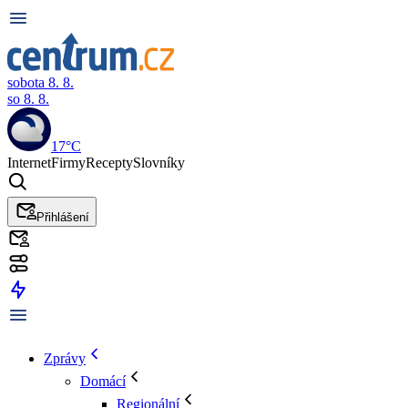
sobota 8. 8.
so 8. 8.
17°C
Internet
Firmy
Recepty
Slovníky
Přihlášení
Zprávy
Domácí
Regionální