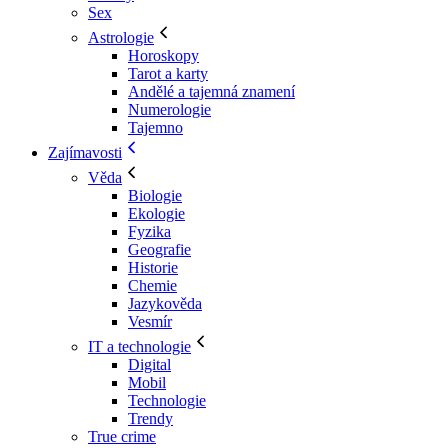
Sex
Astrologie
Horoskopy
Tarot a karty
Andělé a tajemná znamení
Numerologie
Tajemno
Zajímavosti
Věda
Biologie
Ekologie
Fyzika
Geografie
Historie
Chemie
Jazykověda
Vesmír
IT a technologie
Digital
Mobil
Technologie
Trendy
True crime