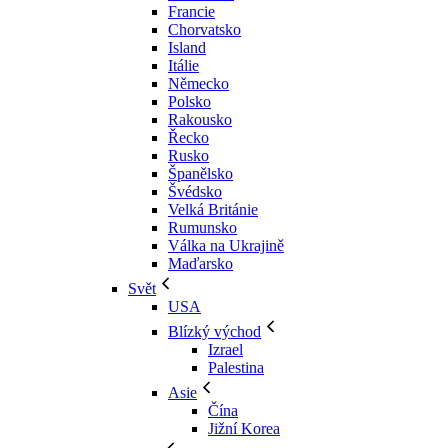
Francie
Chorvatsko
Island
Itálie
Německo
Polsko
Rakousko
Řecko
Rusko
Španělsko
Švédsko
Velká Británie
Rumunsko
Válka na Ukrajině
Maďarsko
Svět
USA
Blízký východ
Izrael
Palestina
Asie
Čína
Jižní Korea