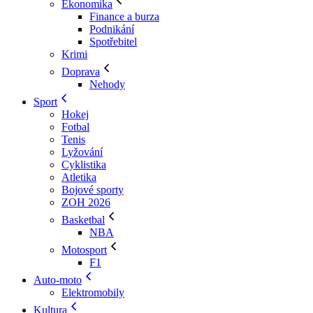
Ekonomika
Finance a burza
Podnikání
Spotřebitel
Krimi
Doprava
Nehody
Sport
Hokej
Fotbal
Tenis
Lyžování
Cyklistika
Atletika
Bojové sporty
ZOH 2026
Basketbal
NBA
Motosport
F1
Auto-moto
Elektromobily
Kultura