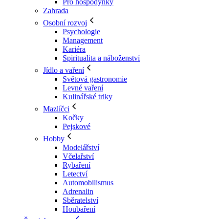
Pro hospodyňky
Zahrada
Osobní rozvoj
Psychologie
Management
Kariéra
Spiritualita a náboženství
Jídlo a vaření
Světová gastronomie
Levné vaření
Kulinářské triky
Mazlíčci
Kočky
Pejskové
Hobby
Modelářství
Včelařství
Rybaření
Letectví
Automobilismus
Adrenalin
Sběratelství
Houbaření