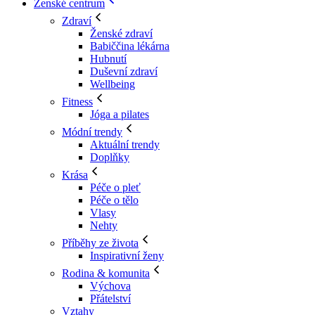
Ženské centrum
Zdraví
Ženské zdraví
Babiččina lékárna
Hubnutí
Duševní zdraví
Wellbeing
Fitness
Jóga a pilates
Módní trendy
Aktuální trendy
Doplňky
Krása
Péče o pleť
Péče o tělo
Vlasy
Nehty
Příběhy ze života
Inspirativní ženy
Rodina & komunita
Výchova
Přátelství
Vztahy