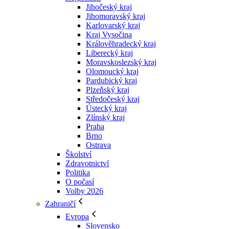
Jihočeský kraj
Jihomoravský kraj
Karlovarský kraj
Kraj Vysočina
Králověhradecký kraj
Liberecký kraj
Moravskoslezský kraj
Olomoucký kraj
Pardubický kraj
Plzeňský kraj
Středočeský kraj
Ústecký kraj
Zlínský kraj
Praha
Brno
Ostrava
Školství
Zdravotnictví
Politika
O počasí
Volby 2026
Zahraničí
Evropa
Slovensko