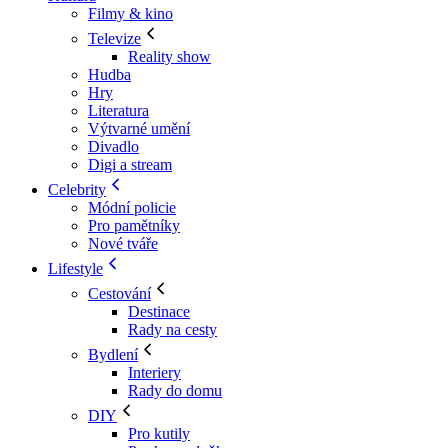
Filmy & kino
Televize
Reality show
Hudba
Hry
Literatura
Výtvarné umění
Divadlo
Digi a stream
Celebrity
Módní policie
Pro pamětníky
Nové tváře
Lifestyle
Cestování
Destinace
Rady na cesty
Bydlení
Interiery
Rady do domu
DIY
Pro kutily