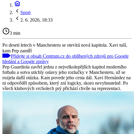
Sport
2. 6. 2026, 18:33
3 min
Po deseti letech v Manchesteru se otevírá nová kapitola. Xavi tuší,
kam Pep zamíří
Přidejte si obsah Centrum.cz do oblíbených zdrojů pro Google
hledání a Google zprávy
Pep Guardiola zavřel jednu z nejvelkolepějších kapitol moderního
fotbalu a sotva utichly oslavy jeho rozlučky v Manchesteru, už se
rozjela další otázka. Kam povede jeho cesta dál. Xavi Hernández na
ni odpověděl způsobem, který zní logicky, skoro nevyhnutelně. Po
všech klubových vrcholech prý přichází chvíle na reprezentaci.