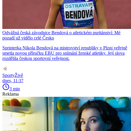
Odvážná česká závodnice Bendová o atletickém puritánství: Mé
pozadí už vidělo celé Česko
Sprinterka Nikola Bendová na mistrovství republiky v Plzni veřejně
smetla novou příručku EBU pro snímání ženské atletiky. Její slova
rozdělila českou sportovní veřejnost.
SportyŽivě
dnes, 11:37
3 min
Reklama