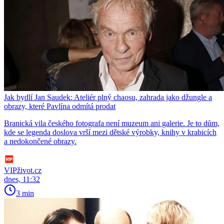
Jak bydlí Jan Saudek: Ateliér plný chaosu, zahrada jako džungle a
obrazy, které Pavlína odmítá prodat
Branická vila českého fotografa není muzeum ani galerie. Je to dům,
kde se legenda doslova vrší mezi dětské výrobky, knihy v krabicích
a nedokončené obrazy.
VIPživot.cz
dnes, 11:32
3 min