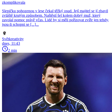
zkomplikovala
Slepičku pohozenou v lese čekal těžký osud. Její majitel se jí zbavil
zvláště krutým způsobem. Naštěstí šel kolem dobrý muž, který
zavolal pomoc právě včas. Lidé by si měli pořizovat zvíře jen tehdy,
jsou-li schopni se [...]...
Světkreativity
dnes, 11:43
2 min