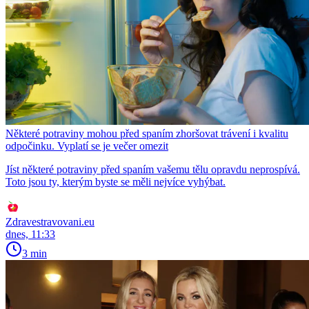
Některé potraviny mohou před spaním zhoršovat trávení i kvalitu
odpočinku. Vyplatí se je večer omezit
Jíst některé potraviny před spaním vašemu tělu opravdu neprospívá.
Toto jsou ty, kterým byste se měli nejvíce vyhýbat.
Zdravestravovani.eu
dnes, 11:33
3 min