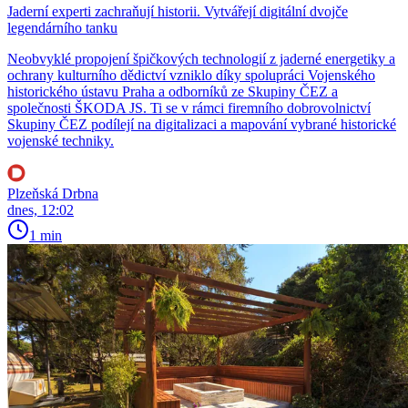
Jaderní experti zachraňují historii. Vytvářejí digitální dvojče
legendárního tanku
Neobvyklé propojení špičkových technologií z jaderné energetiky a
ochrany kulturního dědictví vzniklo díky spolupráci Vojenského
historického ústavu Praha a odborníků ze Skupiny ČEZ a
společnosti ŠKODA JS. Ti se v rámci firemního dobrovolnictví
Skupiny ČEZ podílejí na digitalizaci a mapování vybrané historické
vojenské techniky.
Plzeňská Drbna
dnes, 12:02
1 min