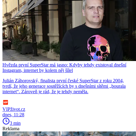
Hvězda první SuperStar má jasno: Kdyby tehdy existoval dnešní
Instagram, internet by kolem něj šílel
Julián Záhorovský, finalista první české SuperStar z roku 2004,
tvrdí, že jeho generace soutěžících by s dnešními sítěmi „bourala
internet“. Zároveň je rád, že je tehdy neměla.
VIPživot.cz
dnes, 11:28
3 min
Reklama