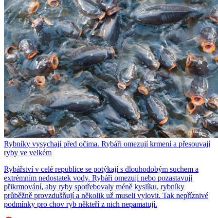
Rybníky vysychají před očima. Rybáři omezují krmení a přesouvají
ryby ve velkém
Rybářství v celé republice se potýkají s dlouhodobým suchem a
extrémním nedostatek vody. Rybáři omezují nebo pozastavují
přikrmování, aby ryby spotřebovaly méně kyslíku, rybníky
průběžně provzdušňují a několik už museli vylovit. Tak nepříznivé
podmínky pro chov ryb někteří z nich nepamatují.