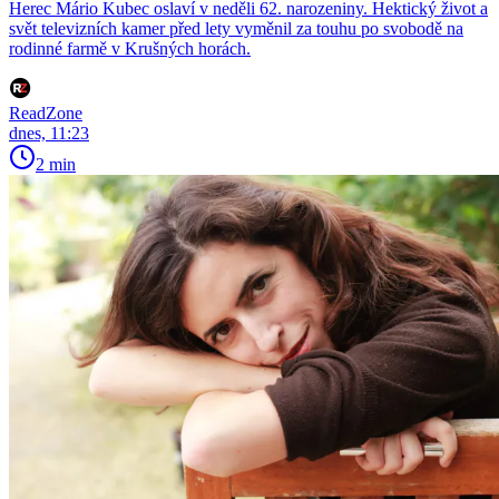
Herec Mário Kubec oslaví v neděli 62. narozeniny. Hektický život a
svět televizních kamer před lety vyměnil za touhu po svobodě na
rodinné farmě v Krušných horách.
ReadZone
dnes, 11:23
2 min