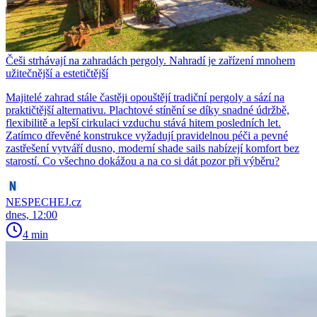
Češi strhávají na zahradách pergoly. Nahradí je zařízení mnohem
užitečnější a estetičtější
Majitelé zahrad stále častěji opouštějí tradiční pergoly a sází na
praktičtější alternativu. Plachtové stínění se díky snadné údržbě,
flexibilitě a lepší cirkulaci vzduchu stává hitem posledních let.
Zatímco dřevěné konstrukce vyžadují pravidelnou péči a pevné
zastřešení vytváří dusno, moderní shade sails nabízejí komfort bez
starostí. Co všechno dokážou a na co si dát pozor při výběru?
NESPECHEJ.cz
dnes, 12:00
4 min