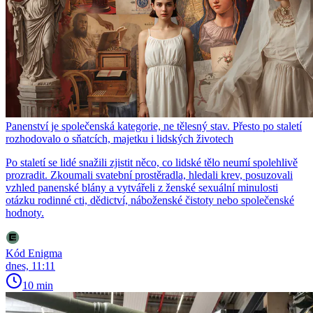
Panenství je společenská kategorie, ne tělesný stav. Přesto po staletí
rozhodovalo o sňatcích, majetku i lidských životech
Po staletí se lidé snažili zjistit něco, co lidské tělo neumí spolehlivě
prozradit. Zkoumali svatební prostěradla, hledali krev, posuzovali
vzhled panenské blány a vytvářeli z ženské sexuální minulosti
otázku rodinné cti, dědictví, náboženské čistoty nebo společenské
hodnoty.
Kód Enigma
dnes, 11:11
10 min