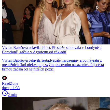
Vivien Babišová oslavila 26 let. Přestože studovala v Londýně a
Barceloně, začala v Agrofertu od základů
Vivien Babišová oslavila šestadvacáté narozeniny a po návratu z
prestižních škol překvapuje svým pracovním nasazením. Její cesta
firmou začala od nejnižších pozic.
ReadZone
dnes, 11:33
2 min