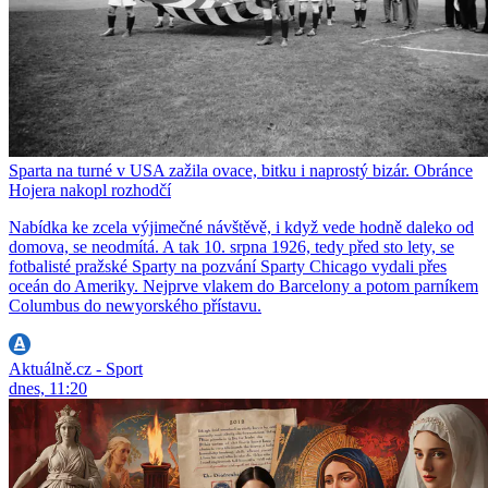
Sparta na turné v USA zažila ovace, bitku i naprostý bizár. Obránce
Hojera nakopl rozhodčí
Nabídka ke zcela výjimečné návštěvě, i když vede hodně daleko od
domova, se neodmítá. A tak 10. srpna 1926, tedy před sto lety, se
fotbalisté pražské Sparty na pozvání Sparty Chicago vydali přes
oceán do Ameriky. Nejprve vlakem do Barcelony a potom parníkem
Columbus do newyorského přístavu.
Aktuálně.cz - Sport
dnes, 11:20