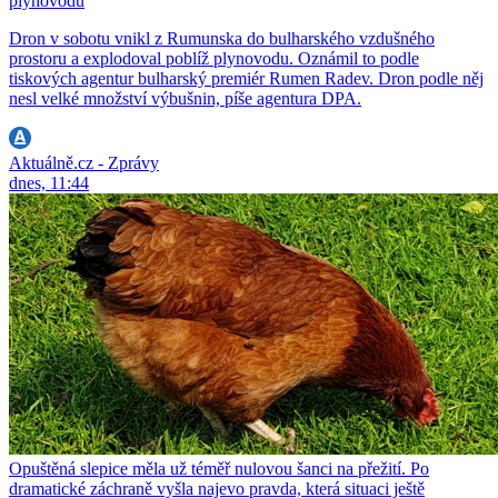
plynovodu
Dron v sobotu vnikl z Rumunska do bulharského vzdušného
prostoru a explodoval poblíž plynovodu. Oznámil to podle
tiskových agentur bulharský premiér Rumen Radev. Dron podle něj
nesl velké množství výbušnin, píše agentura DPA.
Aktuálně.cz - Zprávy
dnes, 11:44
Opuštěná slepice měla už téměř nulovou šanci na přežití. Po
dramatické záchraně vyšla najevo pravda, která situaci ještě