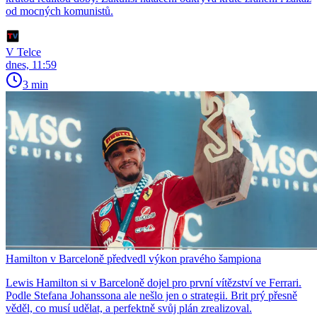
od mocných komunistů.
V Telce
dnes, 11:59
3 min
Hamilton v Barceloně předvedl výkon pravého šampiona
Lewis Hamilton si v Barceloně dojel pro první vítězství ve Ferrari.
Podle Stefana Johanssona ale nešlo jen o strategii. Brit prý přesně
věděl, co musí udělat, a perfektně svůj plán zrealizoval.