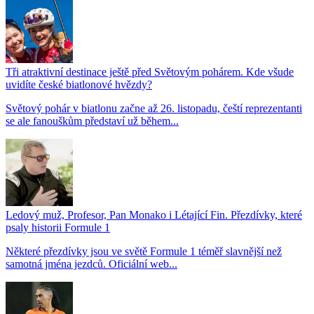
Tři atraktivní destinace ještě před Světovým pohárem. Kde všude
uvidíte české biatlonové hvězdy?
Světový pohár v biatlonu začne až 26. listopadu, čeští reprezentanti
se ale fanouškům představí už během...
Ledový muž, Profesor, Pan Monako i Létající Fin. Přezdívky, které
psaly historii Formule 1
Některé přezdívky jsou ve světě Formule 1 téměř slavnější než
samotná jména jezdců. Oficiální web...