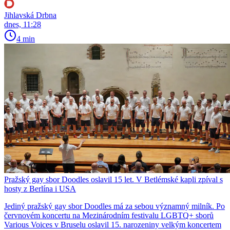
Jihlavská Drbna
dnes, 11:28
4 min
Pražský gay sbor Doodles oslavil 15 let. V Betlémské kapli zpíval s
hosty z Berlína i USA
Jediný pražský gay sbor Doodles má za sebou významný milník. Po
červnovém koncertu na Mezinárodním festivalu LGBTQ+ sborů
Various Voices v Bruselu oslavil 15. narozeniny velkým koncertem