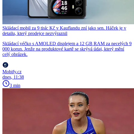
Skládací mobil za 9 tisíc Kč v Kauflandu zní jako sen. Háček je v
detailu, který prodejce nezvýraznil
Skládací véčko s AMOLED displejem a 12 GB RAM za necelých 9
000 korun. Jenže na produktové kartě se skrývá údaj, který mění
celý obrázek.
Mobify.cz
dnes, 11:38
3 min