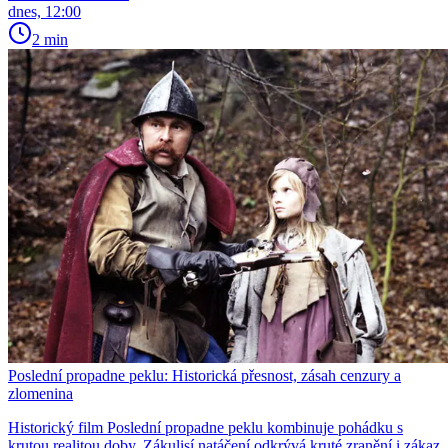
dnes, 12:00
2 min
Poslední propadne peklu: Historická přesnost, zásah cenzury a
zlomenina
Historický film Poslední propadne peklu kombinuje pohádku s
krutou realitou doby. Zákulisí natáčení odkrývá kruté zranění i zákaz