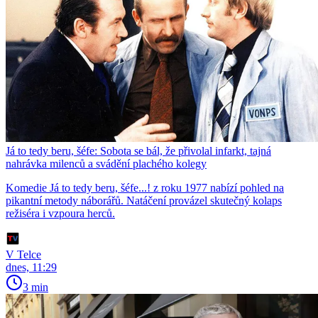
Já to tedy beru, šéfe: Sobota se bál, že přivolal infarkt, tajná
nahrávka milenců a svádění plachého kolegy
Komedie Já to tedy beru, šéfe...! z roku 1977 nabízí pohled na
pikantní metody náborářů. Natáčení provázel skutečný kolaps
režiséra i vzpoura herců.
V Telce
dnes, 11:29
3 min