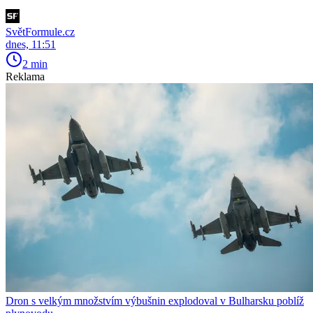
SvětFormule.cz
dnes, 11:51
2 min
Reklama
Dron s velkým množstvím výbušnin explodoval v Bulharsku poblíž