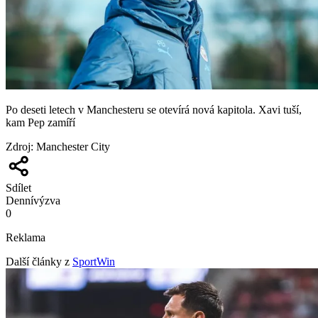
Po deseti letech v Manchesteru se otevírá nová kapitola. Xavi tuší,
kam Pep zamíří
Zdroj
:
Manchester City
Sdílet
Denní
výzva
0
Reklama
Další články z
SportWin