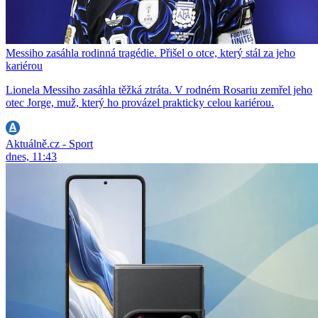
Messiho zasáhla rodinná tragédie. Přišel o otce, který stál za jeho
kariérou
Lionela Messiho zasáhla těžká ztráta. V rodném Rosariu zemřel jeho
otec Jorge, muž, který ho provázel prakticky celou kariérou.
Aktuálně.cz - Sport
dnes, 11:43