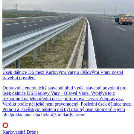
Úsek dálnice D6 mezi Karlovými Vary a Olšovými Vraty dostal
stavební povolení
Dopravní a energetický stavební úřad vydal stavební povolení pro
úsek dálnice D6 Karlovy Vary - Olšová Vrata. Vyplývá to z
rozhodnutí na jeho úřední desce, informoval server Zdopravy.cz.
Verdikt podle něj ještě není pravomocný. Poslední úsek dálnice mezi
Prahou a lázeňským městem má být dlouhý osm kilometrů a jeho
předpokládaná cena byla 4,3 miliardy korun.
Karlovarská Drbna