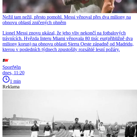
Nežil tam nežil, přesto pomohl. Messi věnoval přes dva miliony na
obnovu oblastí zničených ohněm
Lionel Messi znovu ukázal, že jeho vliv nekončí na fotbalových
trávnících. Hvězda Interu Miami věnovala 80 tisíc eur(přibližně dva
miliony korun) na obnovu oblasti Sierra Oeste západně od Madridu,
kterou v posledních týdnech zpustošily rozsáhlé lesní požáry.
SportWin
dnes, 11:20
1 min
Reklama