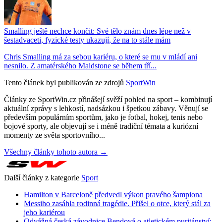
Smalling ještě nechce končit: Své tělo znám dnes lépe než v
šestadvaceti, fyzické testy ukazují, že na to stále mám
Chris Smalling má za sebou kariéru, o které se mu v mládí ani
nesnilo. Z amatérského Maidstone se během tří...
Tento článek byl publikován ze zdrojů
SportWin
Články ze SportWin.cz přinášejí svěží pohled na sport – kombinují
aktuální zprávy s lehkostí, nadsázkou i špetkou zábavy. Věnují se
především populárním sportům, jako je fotbal, hokej, tenis nebo
bojové sporty, ale objevují se i méně tradiční témata a kuriózní
momenty ze světa sportovního...
Všechny články tohoto autora →
Další články z kategorie
Sport
Hamilton v Barceloně předvedl výkon pravého šampiona
Messiho zasáhla rodinná tragédie. Přišel o otce, který stál za
jeho kariérou
Odvážná česká závodnice Bendová o atletickém puritánství: