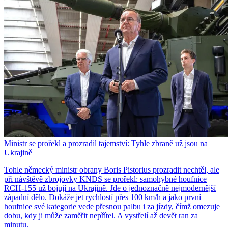
Ministr se prořekl a prozradil tajemství: Tyhle zbraně už jsou na
Ukrajině
Tohle německý ministr obrany Boris Pistorius prozradit nechtěl, ale
při návštěvě zbrojovky KNDS se prořekl: samohybné houfnice
RCH-155 už bojují na Ukrajině. Jde o jednoznačně nejmodernější
západní dělo. Dokáže jet rychlostí přes 100 km/h a jako první
houfnice své kategorie vede přesnou palbu i za jízdy, čímž omezuje
dobu, kdy ji může zaměřit nepřítel. A vystřelí až devět ran za
minutu.