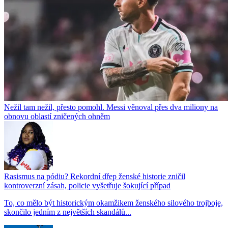
Nežil tam nežil, přesto pomohl. Messi věnoval přes dva miliony na
obnovu oblastí zničených ohněm
Rasismus na pódiu? Rekordní dřep ženské historie zničil
kontroverzní zásah, policie vyšetřuje šokující případ
To, co mělo být historickým okamžikem ženského silového trojboje,
skončilo jedním z největších skandálů...