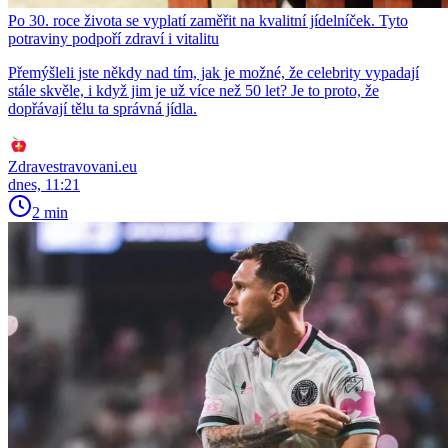
Po 30. roce života se vyplatí zaměřit na kvalitní jídelníček. Tyto
potraviny podpoří zdraví i vitalitu
Přemýšleli jste někdy nad tím, jak je možné, že celebrity vypadají
stále skvěle, i když jim je už více než 50 let? Je to proto, že
dopřávají tělu ta správná jídla.
Zdravestravovani.eu
dnes, 11:21
2 min