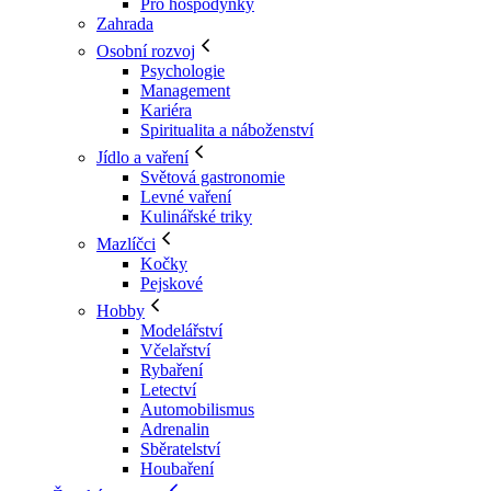
Pro hospodyňky
Zahrada
Osobní rozvoj
Psychologie
Management
Kariéra
Spiritualita a náboženství
Jídlo a vaření
Světová gastronomie
Levné vaření
Kulinářské triky
Mazlíčci
Kočky
Pejskové
Hobby
Modelářství
Včelařství
Rybaření
Letectví
Automobilismus
Adrenalin
Sběratelství
Houbaření