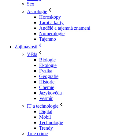
Sex
Astrologie
Horoskopy
Tarot a karty
Andělé a tajemná znamení
Numerologie
Tajemno
Zajímavosti
Věda
Biologie
Ekologie
Fyzika
Geografie
Historie
Chemie
Jazykověda
Vesmír
IT a technologie
Digital
Mobil
Technologie
Trendy
True crime