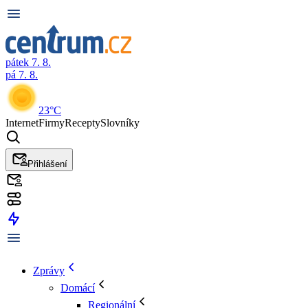
pátek 7. 8.
pá 7. 8.
23°C
Internet
Firmy
Recepty
Slovníky
Přihlášení
Zprávy
Domácí
Regionální