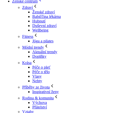
Ženské centrum
Zdraví
Ženské zdraví
Babiččina lékárna
Hubnutí
Duševní zdraví
Wellbeing
Fitness
Jóga a pilates
Módní trendy
Aktuální trendy
Doplňky
Krása
Péče o pleť
Péče o tělo
Vlasy
Nehty
Příběhy ze života
Inspirativní ženy
Rodina & komunita
Výchova
Přátelství
Vztahy