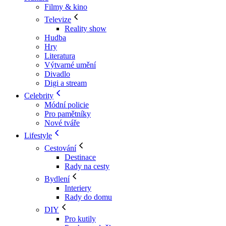
Filmy & kino
Televize
Reality show
Hudba
Hry
Literatura
Výtvarné umění
Divadlo
Digi a stream
Celebrity
Módní policie
Pro pamětníky
Nové tváře
Lifestyle
Cestování
Destinace
Rady na cesty
Bydlení
Interiery
Rady do domu
DIY
Pro kutily