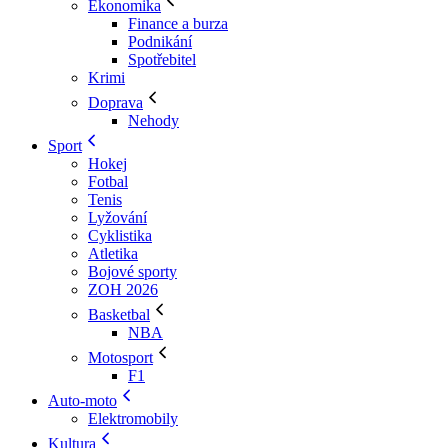
Ekonomika
Finance a burza
Podnikání
Spotřebitel
Krimi
Doprava
Nehody
Sport
Hokej
Fotbal
Tenis
Lyžování
Cyklistika
Atletika
Bojové sporty
ZOH 2026
Basketbal
NBA
Motosport
F1
Auto-moto
Elektromobily
Kultura