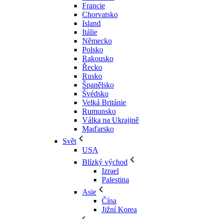
Francie
Chorvatsko
Island
Itálie
Německo
Polsko
Rakousko
Řecko
Rusko
Španělsko
Švédsko
Velká Británie
Rumunsko
Válka na Ukrajině
Maďarsko
Svět
USA
Blízký východ
Izrael
Palestina
Asie
Čína
Jižní Korea