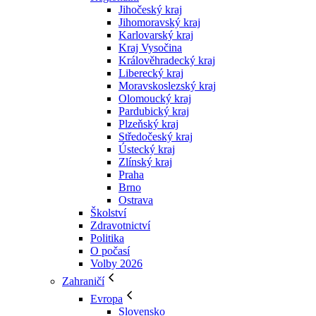
Jihočeský kraj
Jihomoravský kraj
Karlovarský kraj
Kraj Vysočina
Králověhradecký kraj
Liberecký kraj
Moravskoslezský kraj
Olomoucký kraj
Pardubický kraj
Plzeňský kraj
Středočeský kraj
Ústecký kraj
Zlínský kraj
Praha
Brno
Ostrava
Školství
Zdravotnictví
Politika
O počasí
Volby 2026
Zahraničí
Evropa
Slovensko