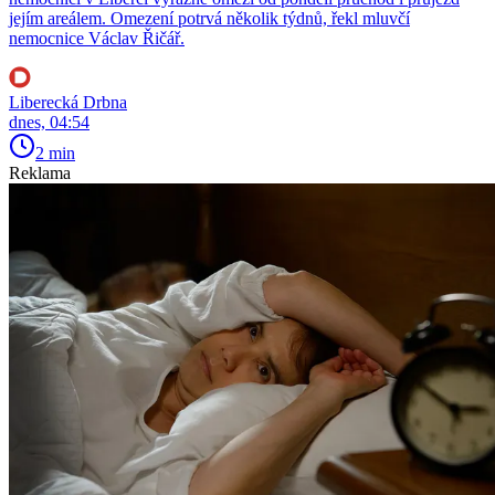
jejím areálem. Omezení potrvá několik týdnů, řekl mluvčí
nemocnice Václav Řičář.
Liberecká Drbna
dnes, 04:54
2 min
Reklama