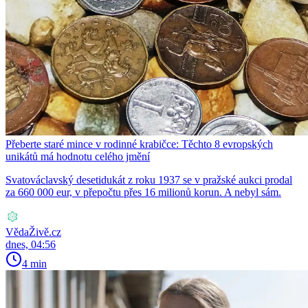
Přeberte staré mince v rodinné krabičce: Těchto 8 evropských
unikátů má hodnotu celého jmění
Svatováclavský desetidukát z roku 1937 se v pražské aukci prodal
za 660 000 eur, v přepočtu přes 16 milionů korun. A nebyl sám.
VědaŽivě.cz
dnes, 04:56
4 min