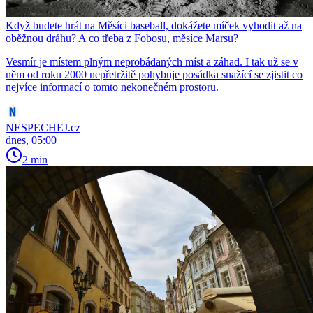
Když budete hrát na Měsíci baseball, dokážete míček vyhodit až na
oběžnou dráhu? A co třeba z Fobosu, měsíce Marsu?
Vesmír je místem plným neprobádaných míst a záhad. I tak už se v
něm od roku 2000 nepřetržitě pohybuje posádka snažící se zjistit co
nejvíce informací o tomto nekonečném prostoru.
NESPECHEJ.cz
dnes, 05:00
2 min