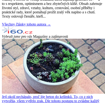
to s respektem, optimismem a bez zbytečných klišé. Obsah zahrnuje
životní styl, zdraví, vztahy, kulturu, cestování, osobní příběhy i
praktické rady, které pomáhají prožít zralý věk naplno a s chutí.
Texty oslovují čtenáře, kteří...
Všechny články tohoto autora →
Vybrali jsme pro vás
Magazíny a zajímavosti
Její okolí nechápalo, proč lije beton do kelímků. To, co z nich
vytvořila, všem vytřelo zrak. Dle tohoto postupu to zvládne každý