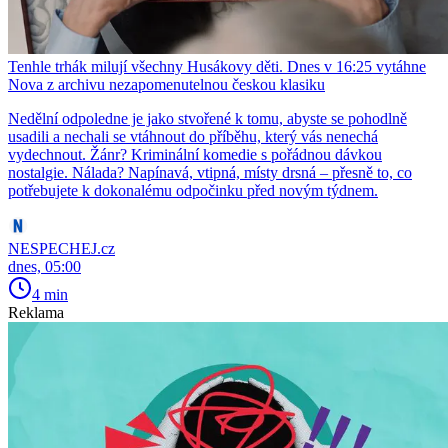
Tenhle trhák milují všechny Husákovy děti. Dnes v 16:25 vytáhne
Nova z archivu nezapomenutelnou českou klasiku
Nedělní odpoledne je jako stvořené k tomu, abyste se pohodlně
usadili a nechali se vtáhnout do příběhu, který vás nenechá
vydechnout. Žánr? Kriminální komedie s pořádnou dávkou
nostalgie. Nálada? Napínavá, vtipná, místy drsná – přesně to, co
potřebujete k dokonalému odpočinku před novým týdnem.
NESPECHEJ.cz
dnes, 05:00
4 min
Reklama