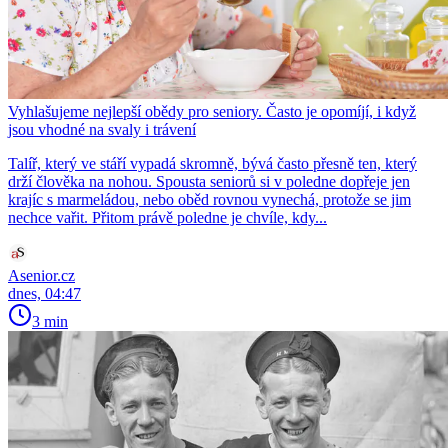
Vyhlašujeme nejlepší obědy pro seniory. Často je opomíjí, i když
jsou vhodné na svaly i trávení
Talíř, který ve stáří vypadá skromně, bývá často přesně ten, který
drží člověka na nohou. Spousta seniorů si v poledne dopřeje jen
krajíc s marmeládou, nebo oběd rovnou vynechá, protože se jim
nechce vařit. Přitom právě poledne je chvíle, kdy...
Asenior.cz
dnes, 04:47
3 min