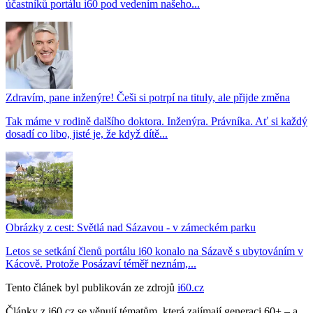
účastníků portálu i60 pod vedením našeho...
Zdravím, pane inženýre! Češi si potrpí na tituly, ale přijde změna
Tak máme v rodině dalšího doktora. Inženýra. Právníka. Ať si každý
dosadí co libo, jisté je, že když dítě...
Obrázky z cest: Světlá nad Sázavou - v zámeckém parku
Letos se setkání členů portálu i60 konalo na Sázavě s ubytováním v
Kácově. Protože Posázaví téměř neznám,...
Tento článek byl publikován ze zdrojů
i60.cz
Články z i60.cz se věnují tématům, která zajímají generaci 60+ – a