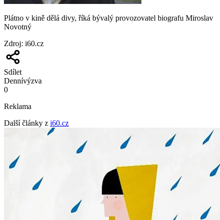
Plátno v kině dělá divy, říká bývalý provozovatel biografu Miroslav
Novotný
Zdroj
:
i60.cz
Sdílet
Denní
výzva
0
Reklama
Další články z
i60.cz