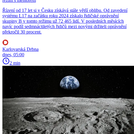
režim s mentorem
Řízení od 17 let si v Česku získává stále větší oblibu. Od zavedení
systému L17 na začátku roku 2024 získalo řidičské oprávnění
skupiny B v tomto režimu už 72 465 lidí. V posledních měsících
navíc podíl sedmnáctiletých řidičů mezi novými držiteli oprávnění
překročil 30 procent.
Karlovarská Drbna
dnes, 05:00
2 min