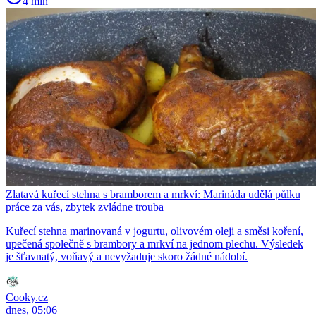
4 min
Zlatavá kuřecí stehna s bramborem a mrkví: Marináda udělá půlku
práce za vás, zbytek zvládne trouba
Kuřecí stehna marinovaná v jogurtu, olivovém oleji a směsi koření,
upečená společně s brambory a mrkví na jednom plechu. Výsledek
je šťavnatý, voňavý a nevyžaduje skoro žádné nádobí.
Cooky.cz
dnes, 05:06