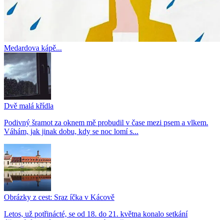
Medardova kápě...
Dvě malá křídla
Podivný šramot za oknem mě probudil v čase mezi psem a vlkem.
Váhám, jak jinak dobu, kdy se noc lomí s...
Obrázky z cest: Sraz íčka v Kácově
Letos, už potřinácté, se od 18. do 21. května konalo setkání