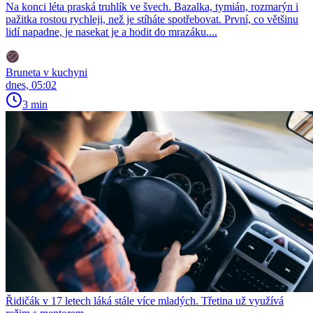
Na konci léta praská truhlík ve švech. Bazalka, tymián, rozmarýn i
pažitka rostou rychleji, než je stíháte spotřebovat. První, co většinu
lidí napadne, je nasekat je a hodit do mrazáku....
Bruneta v kuchyni
dnes, 05:02
3 min
Řidičák v 17 letech láká stále více mladých. Třetina už využívá