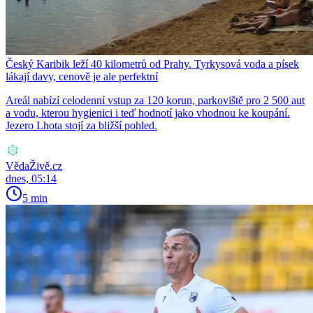
Český Karibik leží 40 kilometrů od Prahy. Tyrkysová voda a písek
lákají davy, cenově je ale perfektní
Areál nabízí celodenní vstup za 120 korun, parkoviště pro 2 500 aut
a vodu, kterou hygienici i teď hodnotí jako vhodnou ke koupání.
Jezero Lhota stojí za bližší pohled.
VědaŽivě.cz
dnes, 05:14
5 min