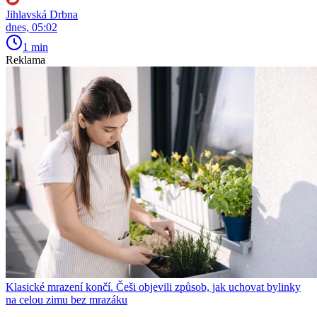
Jihlavská Drbna
dnes, 05:02
1 min
Reklama
Klasické mrazení končí. Češi objevili způsob, jak uchovat bylinky
na celou zimu bez mrazáku