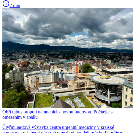
2 min
Obří tubus propojí nemocnici s novou budovou. Počítejte s
omezením v areálu
Čtyřmiliardová výstavba centra urgentní medicíny v krajské
nemocnici v Liberci výrazně omezí od pondělí průchod i průjezd