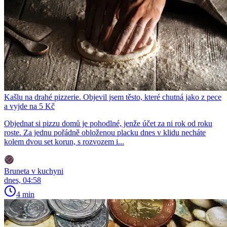
Kašlu na drahé pizzerie. Objevil jsem těsto, které chutná jako z pece
a vyjde na 5 Kč
Objednat si pizzu domů je pohodlné, jenže účet za ni rok od roku
roste. Za jednu pořádně obloženou placku dnes v klidu necháte
kolem dvou set korun, s rozvozem i...
Bruneta v kuchyni
dnes, 04:58
4 min