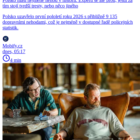
Polsko hlásí nejméně nehod v historii. Experti se ale přou, jestli za
tím stojí tvrdší tresty, nebo něco jiného
Polsko uzavřelo první pololetí roku 2026 s přibližně 9 135
dopravními nehodami, což je nejméně v dostupné řadě policejních
statistik.
Mobify.cz
dnes, 05:17
4 min