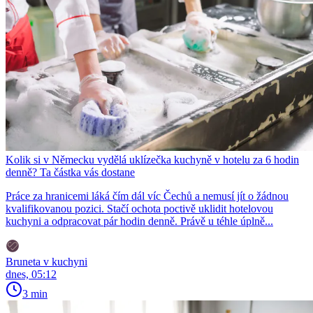
Kolik si v Německu vydělá uklízečka kuchyně v hotelu za 6 hodin
denně? Ta částka vás dostane
Práce za hranicemi láká čím dál víc Čechů a nemusí jít o žádnou
kvalifikovanou pozici. Stačí ochota poctivě uklidit hotelovou
kuchyni a odpracovat pár hodin denně. Právě u téhle úplně...
Bruneta v kuchyni
dnes, 05:12
3 min