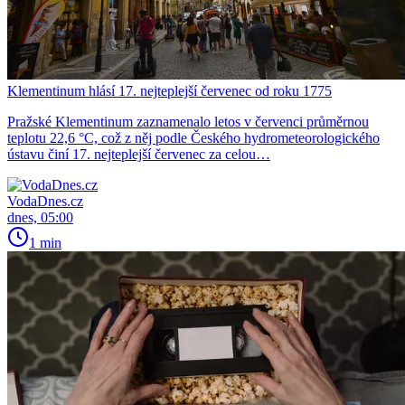
Klementinum hlásí 17. nejteplejší červenec od roku 1775
Pražské Klementinum zaznamenalo letos v červenci průměrnou
teplotu 22,6 °C, což z něj podle Českého hydrometeorologického
ústavu činí 17. nejteplejší červenec za celou…
VodaDnes.cz
dnes, 05:00
1 min