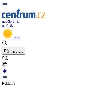
neděle 9. 8.
ne 9. 8.
15°C
Přihlášení
Reklama