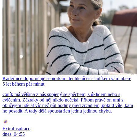
Kadeřnice doporučuje seniorkám: tenhle účes s culíkem vám ubere
5 let během pár minut
Culík má většina z nás spojený se spěchem, s úklidem nebo s
cvičením. Zázraky od něj nikdo nečeká. Přitom právě on umí s
obličejem udělat víc než půl hodiny před zrcadlem, pokud víte, kam
ho posadit. A tady dělá spousta žen jednu jedinou chybu.
ExtraInspirace
dnes, 04:55