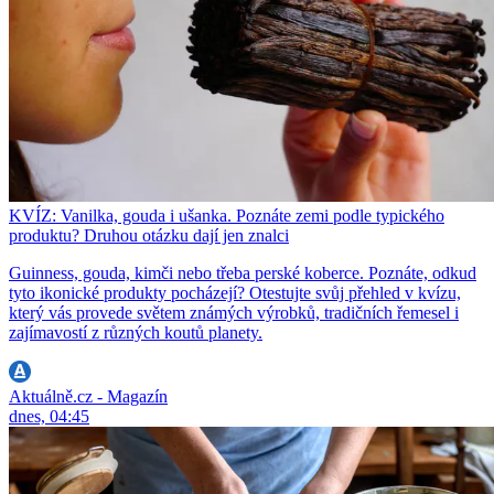
KVÍZ: Vanilka, gouda i ušanka. Poznáte zemi podle typického
produktu? Druhou otázku dají jen znalci
Guinness, gouda, kimči nebo třeba perské koberce. Poznáte, odkud
tyto ikonické produkty pocházejí? Otestujte svůj přehled v kvízu,
který vás provede světem známých výrobků, tradičních řemesel i
zajímavostí z různých koutů planety.
Aktuálně.cz - Magazín
dnes, 04:45