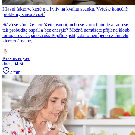
Hlavní faktory, které mají vliv na kvalitu spánku. Vyřešte konečně
problémy s nespavostí
Stává se vám, že nemůžete usnout, nebo se v noci budíte a ráno se
tak probudíte ospalí a bez energie? Možná nemůžete přijít na kloub
tomu, co váš spánek ruší. Pojďte zjistit, zda to není jeden z činitelů,
které známe my.
Krasnezeny.eu
dnes, 04:50
2 min