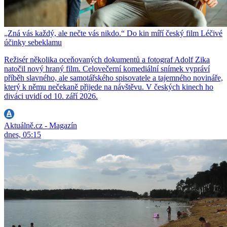
„Zná vás každý, ale nečte vás nikdo.“ Do kin míří český film Léčivé
účinky sebeklamu
Režisér několika oceňovaných dokumentů a fotograf Adolf Zika
natočil nový hraný film. Celovečerní komediální snímek vypráví
příběh slavného, ale samotářského spisovatele a tajemného novináře,
který k němu nečekaně přijede na návštěvu. V českých kinech ho
diváci uvidí od 10. září 2026.
Aktuálně.cz - Magazín
dnes, 05:15