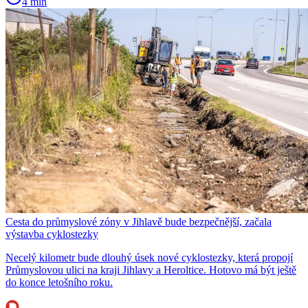
4 min
Cesta do průmyslové zóny v Jihlavě bude bezpečnější, začala
výstavba cyklostezky
Necelý kilometr bude dlouhý úsek nové cyklostezky, která propojí
Průmyslovou ulici na kraji Jihlavy a Heroltice. Hotovo má být ještě
do konce letošního roku.