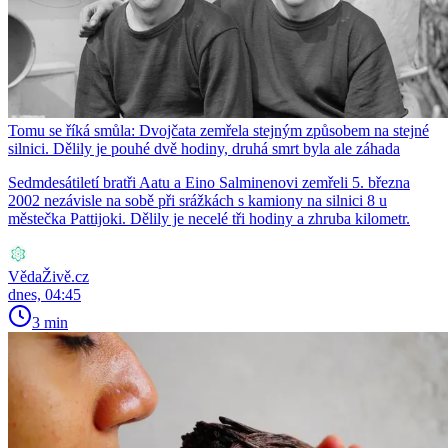
Tomu se říká smůla: Dvojčata zemřela stejným způsobem na stejné
silnici. Dělily je pouhé dvě hodiny, druhá smrt byla ale záhada
Sedmdesátiletí bratři Aatu a Eino Salminenovi zemřeli 5. března
2002 nezávisle na sobě při srážkách s kamiony na silnici 8 u
městečka Pattijoki. Dělily je necelé tři hodiny a zhruba kilometr.
VědaŽivě.cz
dnes, 04:45
3 min