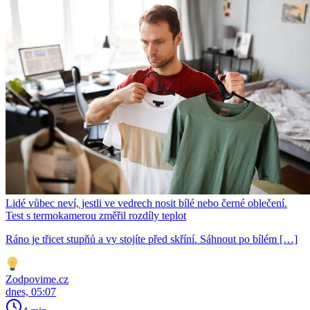
Lidé vůbec neví, jestli ve vedrech nosit bílé nebo černé oblečení.
Test s termokamerou změřil rozdíly teplot
Ráno je třicet stupňů a vy stojíte před skříní. Sáhnout po bílém […]
Zodpovime.cz
dnes, 05:07