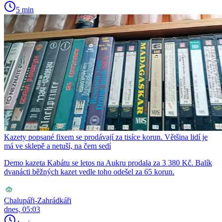
5 min
Kazety popsané fixem se prodávají za tisíce korun. Většina lidí je
má ve sklepě a netuší, na čem sedí
Demo kazeta Kabátu se letos na Aukru prodala za 3 380 Kč. Balík
dvanácti běžných kazet vedle toho odešel za 65 korun.
Chalupáři-Zahrádkáři
dnes, 05:03