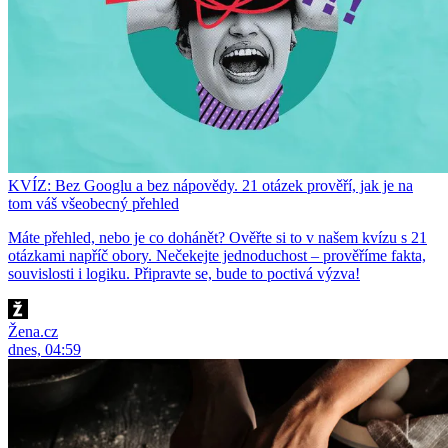
KVÍZ: Bez Googlu a bez nápovědy. 21 otázek prověří, jak je na
tom váš všeobecný přehled
Máte přehled, nebo je co dohánět? Ověřte si to v našem kvízu s 21
otázkami napříč obory. Nečekejte jednoduchost – prověříme fakta,
souvislosti i logiku. Připravte se, bude to poctivá výzva!
Žena.cz
dnes, 04:59