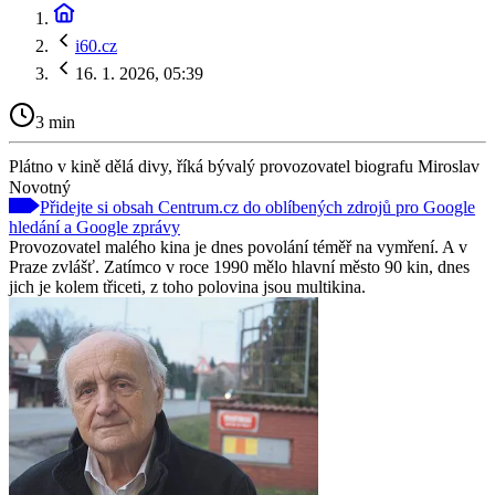
i60.cz
16. 1. 2026, 05:39
3 min
Plátno v kině dělá divy, říká bývalý provozovatel biografu Miroslav
Novotný
Přidejte si obsah Centrum.cz do oblíbených zdrojů pro Google
hledání a Google zprávy
Provozovatel malého kina je dnes povolání téměř na vymření. A v
Praze zvlášť. Zatímco v roce 1990 mělo hlavní město 90 kin, dnes
jich je kolem třiceti, z toho polovina jsou multikina.