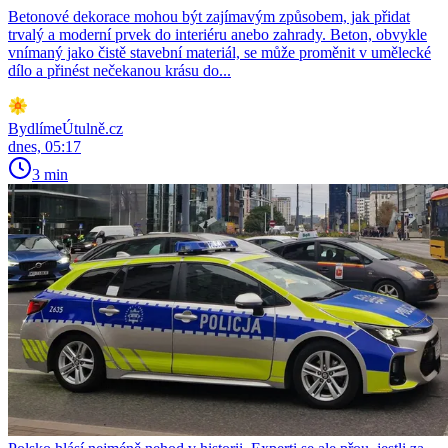
Betonové dekorace mohou být zajímavým způsobem, jak přidat
trvalý a moderní prvek do interiéru anebo zahrady. Beton, obvykle
vnímaný jako čistě stavební materiál, se může proměnit v umělecké
dílo a přinést nečekanou krásu do...
BydlímeÚtulně.cz
dnes, 05:17
3 min