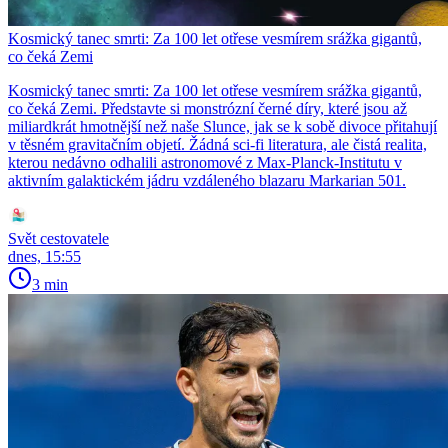
Kosmický tanec smrti: Za 100 let otřese vesmírem srážka gigantů,
co čeká Zemi
Kosmický tanec smrti: Za 100 let otřese vesmírem srážka gigantů,
co čeká Zemi. Představte si monstrózní černé díry, které jsou až
miliardkrát hmotnější než naše Slunce, jak se k sobě divoce přitahují
v těsném gravitačním objetí. Žádná sci-fi literatura, ale čistá realita,
kterou nedávno odhalili astronomové z Max-Planck-Institutu v
aktivním galaktickém jádru vzdáleného blazaru Markarian 501.
Svět cestovatele
dnes, 15:55
3 min