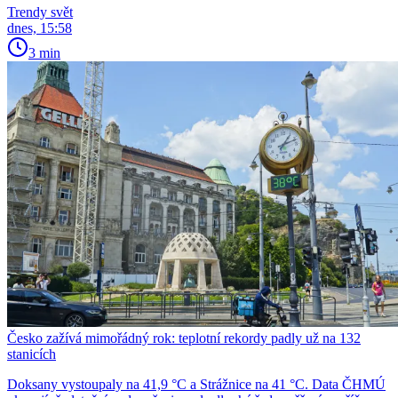
Trendy svět
dnes, 15:58
3 min
Česko zažívá mimořádný rok: teplotní rekordy padly už na 132
stanicích
Doksany vystoupaly na 41,9 °C a Strážnice na 41 °C. Data ČHMÚ