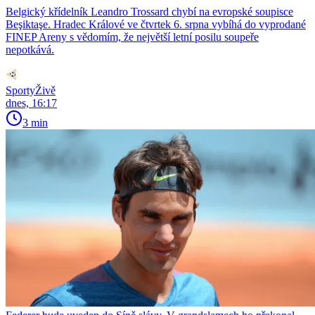
Belgický křídelník Leandro Trossard chybí na evropské soupisce
Beşiktaşe. Hradec Králové ve čtvrtek 6. srpna vybíhá do vyprodané
FINEP Areny s vědomím, že největší letní posilu soupeře
nepotkává.
SportyŽivě
dnes, 16:17
3 min