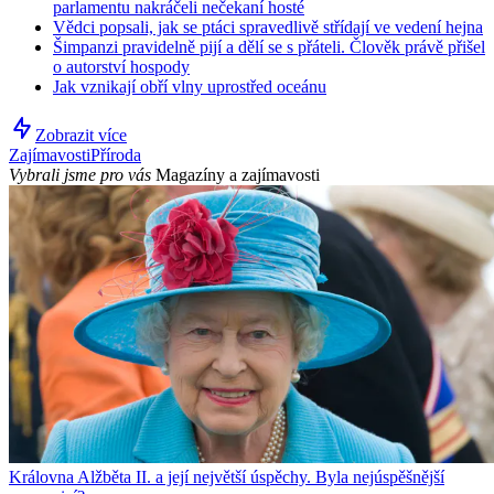
parlamentu nakráčeli nečekaní hosté
Vědci popsali, jak se ptáci spravedlivě střídají ve vedení hejna
Šimpanzi pravidelně pijí a dělí se s přáteli. Člověk právě přišel
o autorství hospody
Jak vznikají obří vlny uprostřed oceánu
Zobrazit více
Zajímavosti
Příroda
Vybrali jsme pro vás
Magazíny a zajímavosti
Královna Alžběta II. a její největší úspěchy. Byla nejúspěšnější