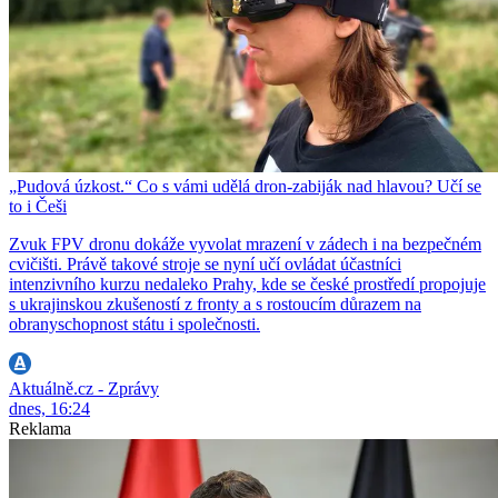
„Pudová úzkost.“ Co s vámi udělá dron-zabiják nad hlavou? Učí se
to i Češi
Zvuk FPV dronu dokáže vyvolat mrazení v zádech i na bezpečném
cvičišti. Právě takové stroje se nyní učí ovládat účastníci
intenzivního kurzu nedaleko Prahy, kde se české prostředí propojuje
s ukrajinskou zkušeností z fronty a s rostoucím důrazem na
obranyschopnost státu i společnosti.
Aktuálně.cz - Zprávy
dnes, 16:24
Reklama