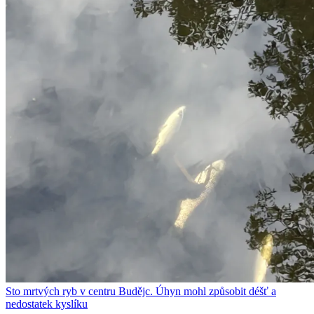
Sto mrtvých ryb v centru Budějc. Úhyn mohl způsobit déšť a
nedostatek kyslíku