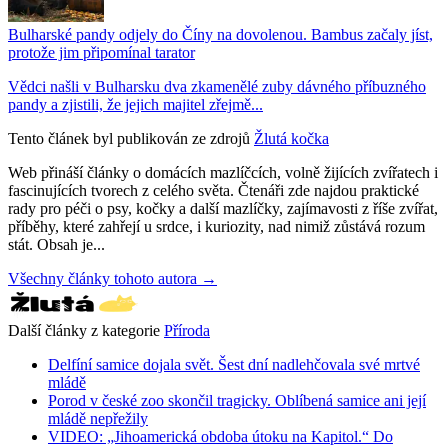
Bulharské pandy odjely do Číny na dovolenou. Bambus začaly jíst,
protože jim připomínal tarator
Vědci našli v Bulharsku dva zkamenělé zuby dávného příbuzného
pandy a zjistili, že jejich majitel zřejmě...
Tento článek byl publikován ze zdrojů
Žlutá kočka
Web přináší články o domácích mazlíčcích, volně žijících zvířatech i
fascinujících tvorech z celého světa. Čtenáři zde najdou praktické
rady pro péči o psy, kočky a další mazlíčky, zajímavosti z říše zvířat,
příběhy, které zahřejí u srdce, i kuriozity, nad nimiž zůstává rozum
stát. Obsah je...
Všechny články tohoto autora →
Další články z kategorie
Příroda
Delfíní samice dojala svět. Šest dní nadlehčovala své mrtvé
mládě
Porod v české zoo skončil tragicky. Oblíbená samice ani její
mládě nepřežily
VIDEO: „Jihoamerická obdoba útoku na Kapitol.“ Do