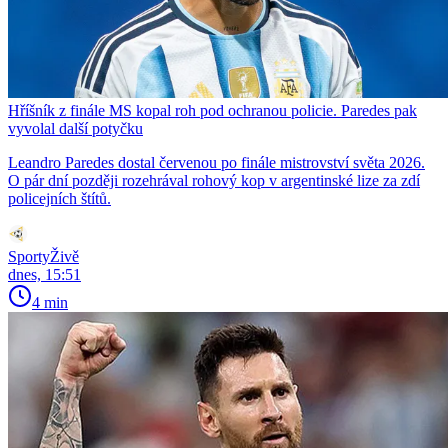
Hříšník z finále MS kopal roh pod ochranou policie. Paredes pak
vyvolal další potyčku
Leandro Paredes dostal červenou po finále mistrovství světa 2026.
O pár dní později rozehrával rohový kop v argentinské lize za zdí
policejních štítů.
SportyŽivě
dnes, 15:51
4 min