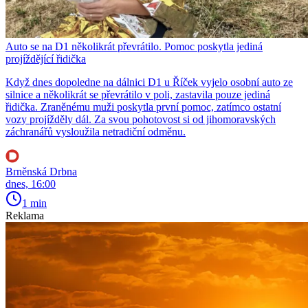
Auto se na D1 několikrát převrátilo. Pomoc poskytla jediná
projíždějící řidička
Když dnes dopoledne na dálnici D1 u Říček vyjelo osobní auto ze
silnice a několikrát se převrátilo v poli, zastavila pouze jediná
řidička. Zraněnému muži poskytla první pomoc, zatímco ostatní
vozy projížděly dál. Za svou pohotovost si od jihomoravských
záchranářů vysloužila netradiční odměnu.
Brněnská Drbna
dnes, 16:00
1 min
Reklama