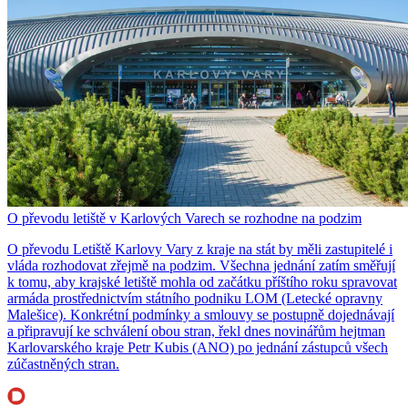
O převodu letiště v Karlových Varech se rozhodne na podzim
O převodu Letiště Karlovy Vary z kraje na stát by měli zastupitelé i
vláda rozhodovat zřejmě na podzim. Všechna jednání zatím směřují
k tomu, aby krajské letiště mohla od začátku příštího roku spravovat
armáda prostřednictvím státního podniku LOM (Letecké opravny
Malešice). Konkrétní podmínky a smlouvy se postupně dojednávají
a připravují ke schválení obou stran, řekl dnes novinářům hejtman
Karlovarského kraje Petr Kubis (ANO) po jednání zástupců všech
zúčastněných stran.