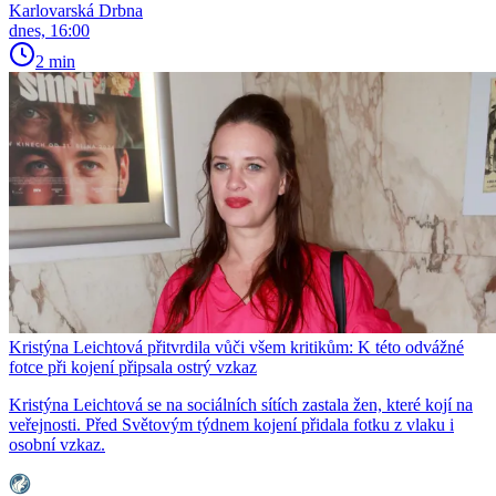
Karlovarská Drbna
dnes, 16:00
2 min
Kristýna Leichtová přitvrdila vůči všem kritikům: K této odvážné
fotce při kojení připsala ostrý vzkaz
Kristýna Leichtová se na sociálních sítích zastala žen, které kojí na
veřejnosti. Před Světovým týdnem kojení přidala fotku z vlaku i
osobní vzkaz.