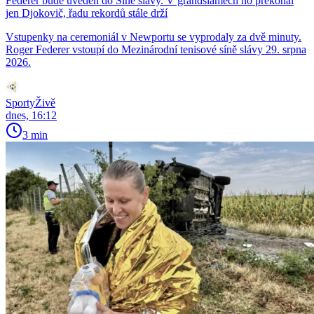
Federer bude uveden do Síně slávy. V grandslamech ho překonal
jen Djokovič, řadu rekordů stále drží
Vstupenky na ceremoniál v Newportu se vyprodaly za dvě minuty.
Roger Federer vstoupí do Mezinárodní tenisové síně slávy 29. srpna
2026.
SportyŽivě
dnes, 16:12
3 min