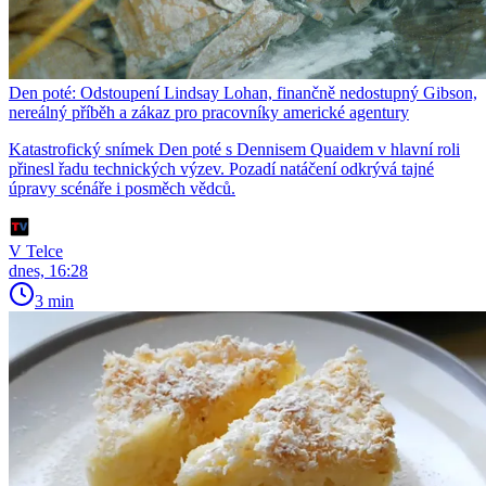
Den poté: Odstoupení Lindsay Lohan, finančně nedostupný Gibson,
nereálný příběh a zákaz pro pracovníky americké agentury
Katastrofický snímek Den poté s Dennisem Quaidem v hlavní roli
přinesl řadu technických výzev. Pozadí natáčení odkrývá tajné
úpravy scénáře i posměch vědců.
V Telce
dnes, 16:28
3 min