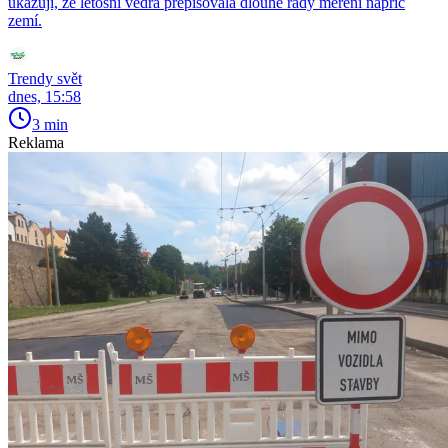
ukazují, že letošní vedra přepisovala dlouhé řady měření napříč
zemí.
Trendy svět
dnes, 15:58
3 min
Reklama