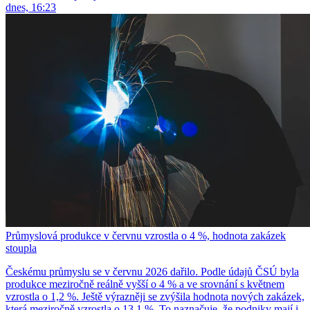
dnes, 16:23
Průmyslová produkce v červnu vzrostla o 4 %, hodnota zakázek
stoupla
Českému průmyslu se v červnu 2026 dařilo. Podle údajů ČSÚ byla
produkce meziročně reálně vyšší o 4 % a ve srovnání s květnem
vzrostla o 1,2 %. Ještě výrazněji se zvýšila hodnota nových zakázek,
která meziročně vzrostla o 13,1 %. To naznačuje, že podniky mají i