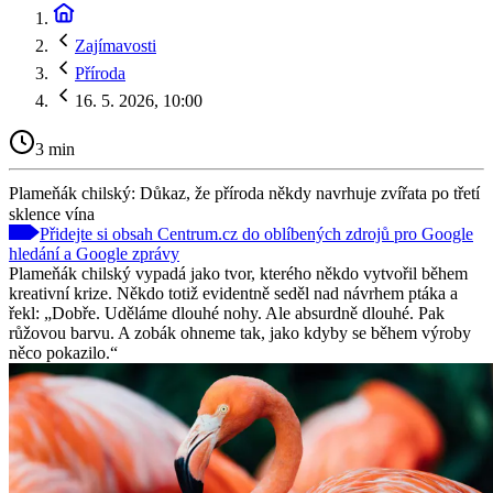
Zajímavosti
Příroda
16. 5. 2026, 10:00
3 min
Plameňák chilský: Důkaz, že příroda někdy navrhuje zvířata po třetí
sklence vína
Přidejte si obsah Centrum.cz do oblíbených zdrojů pro Google
hledání a Google zprávy
Plameňák chilský vypadá jako tvor, kterého někdo vytvořil během
kreativní krize. Někdo totiž evidentně seděl nad návrhem ptáka a
řekl: „Dobře. Uděláme dlouhé nohy. Ale absurdně dlouhé. Pak
růžovou barvu. A zobák ohneme tak, jako kdyby se během výroby
něco pokazilo.“