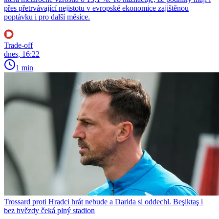
přes přetrvávající nejistotu v evropské ekonomice zajištěnou
poptávku i pro další měsíce.
Trade-off
dnes, 16:22
1 min
Trossard proti Hradci hrát nebude a Darida si oddechl. Beşiktaş i
bez hvězdy čeká plný stadion