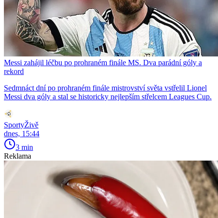
Messi zahájil léčbu po prohraném finále MS. Dva parádní góly a
rekord
Sedmnáct dní po prohraném finále mistrovství světa vstřelil Lionel
Messi dva góly a stal se historicky nejlepším střelcem Leagues Cup.
SportyŽivě
dnes, 15:44
3 min
Reklama