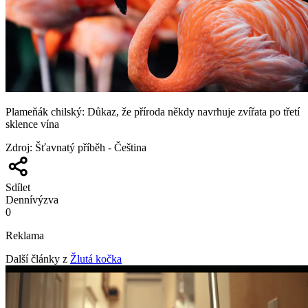
Plameňák chilský: Důkaz, že příroda někdy navrhuje zvířata po třetí
sklence vína
Zdroj
:
Šťavnatý příběh - Čeština
Sdílet
Denní
výzva
0
Reklama
Další články z
Žlutá kočka