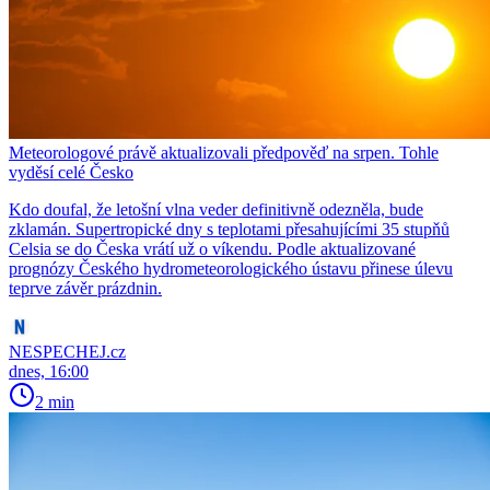
Meteorologové právě aktualizovali předpověď na srpen. Tohle
vyděsí celé Česko
Kdo doufal, že letošní vlna veder definitivně odezněla, bude
zklamán. Supertropické dny s teplotami přesahujícími 35 stupňů
Celsia se do Česka vrátí už o víkendu. Podle aktualizované
prognózy Českého hydrometeorologického ústavu přinese úlevu
teprve závěr prázdnin.
NESPECHEJ.cz
dnes, 16:00
2 min