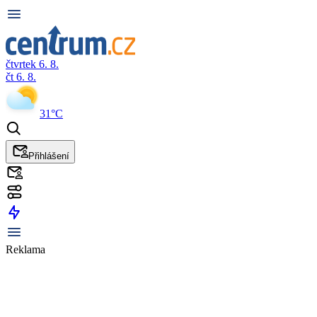
čtvrtek 6. 8.
čt 6. 8.
31°C
Přihlášení
Reklama