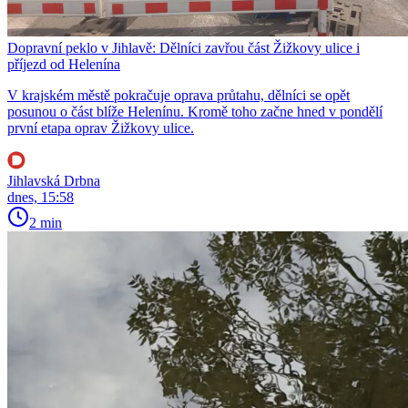
Dopravní peklo v Jihlavě: Dělníci zavřou část Žižkovy ulice i
příjezd od Helenína
V krajském městě pokračuje oprava průtahu, dělníci se opět
posunou o část blíže Helenínu. Kromě toho začne hned v pondělí
první etapa oprav Žižkovy ulice.
Jihlavská Drbna
dnes, 15:58
2 min