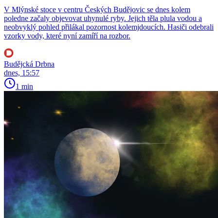
V Mlýnské stoce v centru Českých Budějovic se dnes kolem
poledne začaly objevovat uhynulé ryby. Jejich těla plula vodou a
neobvyklý pohled přilákal pozornost kolemjdoucích. Hasiči odebrali
vzorky vody, které nyní zamíří na rozbor.
Budějcká Drbna
dnes, 15:57
1 min