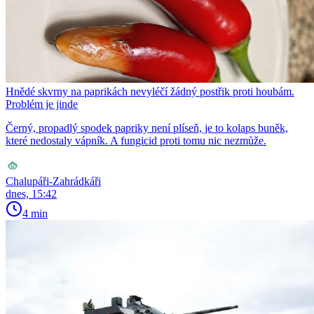
Hnědé skvrny na paprikách nevyléčí žádný postřik proti houbám.
Problém je jinde
Černý, propadlý spodek papriky není plíseň, je to kolaps buněk,
které nedostaly vápník. A fungicid proti tomu nic nezmůže.
Chalupáři-Zahrádkáři
dnes, 15:42
4 min