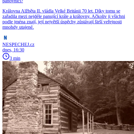
panovnicí?
Královna Alžběta II. vládla Velké Británii 70 let. Díky tomu se
zařadila mezi nejdéle panující krále a královny. Ačkoliv ji všichni
podle jména znají, její největší úspěchy zůstávají širší veřejnosti
mnohdy utajené.
NESPECHEJ.cz
dnes, 16:30
3 min