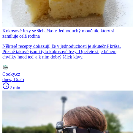
Kokosové řezy se šlehačkou: Jednoduchý moučník, který si
zamiluje celá rodina
Některé recepty dokazují, že v jednoduchosti je skutečně krása.
Přesně takové jsou i tyto kokosové řezy. Upečete si je během
chvilky hned teď a k nim dobrý šálek kávy.
Cooky.cz
dnes, 16:25
2 min