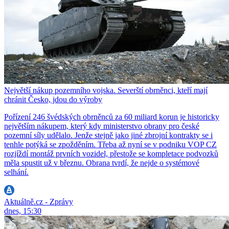
Největší nákup pozemního vojska. Severští obrněnci, kteří mají
chránit Česko, jdou do výroby
Pořízení 246 švédských obrněnců za 60 miliard korun je historicky
největším nákupem, který kdy ministerstvo obrany pro české
pozemní síly udělalo. Jenže stejně jako jiné zbrojní kontrakty se i
tenhle potýká se zpožděním. Třeba až nyní se v podniku VOP CZ
rozjíždí montáž prvních vozidel, přestože se kompletace podvozků
měla spustit už v březnu. Obrana tvrdí, že nejde o systémové
selhání.
Aktuálně.cz - Zprávy
dnes, 15:30