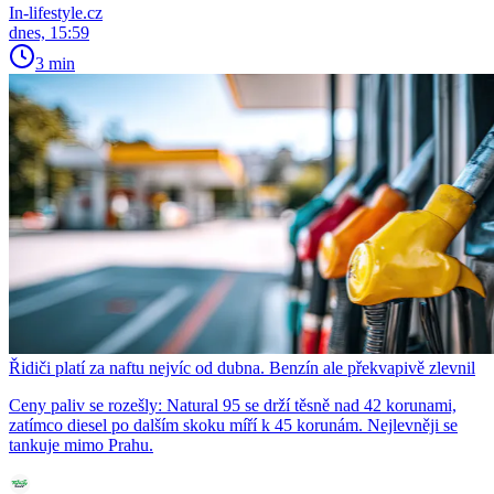
In-lifestyle.cz
dnes, 15:59
3 min
Řidiči platí za naftu nejvíc od dubna. Benzín ale překvapivě zlevnil
Ceny paliv se rozešly: Natural 95 se drží těsně nad 42 korunami,
zatímco diesel po dalším skoku míří k 45 korunám. Nejlevněji se
tankuje mimo Prahu.