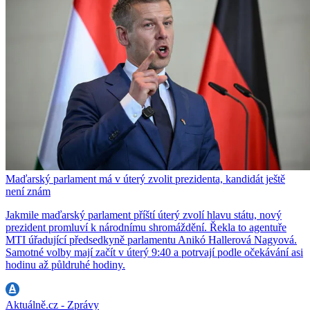
Maďarský parlament má v úterý zvolit prezidenta, kandidát ještě
není znám
Jakmile maďarský parlament příští úterý zvolí hlavu státu, nový
prezident promluví k národnímu shromáždění. Řekla to agentuře
MTI úřadující předsedkyně parlamentu Anikó Hallerová Nagyová.
Samotné volby mají začít v úterý 9:40 a potrvají podle očekávání asi
hodinu až půldruhé hodiny.
Aktuálně.cz - Zprávy