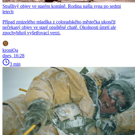
Strašlivý objev ve starém komíně. Rodina našla syna po sedmi
letech
Případ zmizelého mladíka z coloradského městečka ukončil
nečekaný objev ve staré opuštěné chatě. Okolnosti úmrtí ale
zpochybňují vyšetřovací verzi.
kroniQa
dnes, 16:28
3 min