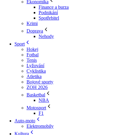
Ekonomika
Finance a burza
Podnikání
Spotřebitel
Krimi
Doprava
Nehody
Sport
Hokej
Fotbal
Tenis
Lyžování
Cyklistika
Atletika
Bojové sporty
ZOH 2026
Basketbal
NBA
Motosport
F1
Auto-moto
Elektromobily
Kultura