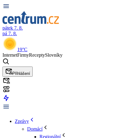
pátek 7. 8.
pá 7. 8.
19°C
Internet
Firmy
Recepty
Slovníky
Přihlášení
Zprávy
Domácí
Regionální