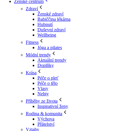
Ženské centrum
Zdraví
Ženské zdraví
Babiččina lékárna
Hubnutí
Duševní zdraví
Wellbeing
Fitness
Jóga a pilates
Módní trendy
Aktuální trendy
Doplňky
Krása
Péče o pleť
Péče o tělo
Vlasy
Nehty
Příběhy ze života
Inspirativní ženy
Rodina & komunita
Výchova
Přátelství
Vztahy