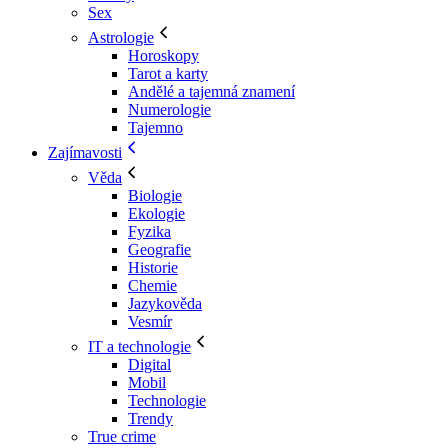
Sex
Astrologie
Horoskopy
Tarot a karty
Andělé a tajemná znamení
Numerologie
Tajemno
Zajímavosti
Věda
Biologie
Ekologie
Fyzika
Geografie
Historie
Chemie
Jazykověda
Vesmír
IT a technologie
Digital
Mobil
Technologie
Trendy
True crime