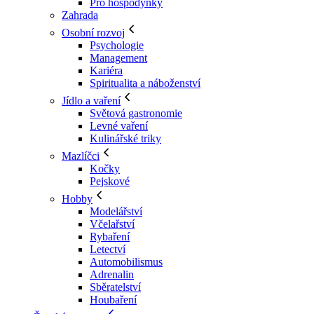
Pro hospodyňky
Zahrada
Osobní rozvoj
Psychologie
Management
Kariéra
Spiritualita a náboženství
Jídlo a vaření
Světová gastronomie
Levné vaření
Kulinářské triky
Mazlíčci
Kočky
Pejskové
Hobby
Modelářství
Včelařství
Rybaření
Letectví
Automobilismus
Adrenalin
Sběratelství
Houbaření