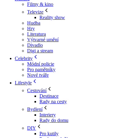
Filmy & kino
Televize
Reality show
Hudba
Hry
Literatura
Výtvarné umění
Divadlo
Digi a stream
Celebrity
Módní policie
Pro pamětníky
Nové tváře
Lifestyle
Cestování
Destinace
Rady na cesty
Bydlení
Interiery
Rady do domu
DIY
Pro kutily