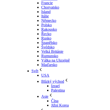
Francie
Chorvatsko
Island
Itálie
Německo
Polsko
Rakousko
Řecko
Rusko
Španělsko
Švédsko
Velká Británie
Rumunsko
Válka na Ukrajině
Maďarsko
Svět
USA
Blízký východ
Izrael
Palestina
Asie
Čína
Jižní Korea