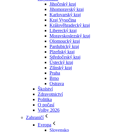
Jihočeský kraj
Jihomoravský kraj
Karlovarský kraj
Kraj Vysočina
Králověhradecký kraj
Liberecký kraj
Moravskoslezský kraj
Olomoucký kraj
Pardubický kraj
Plzeňský kraj
Středočeský kraj
Ústecký kraj
Zlínský kraj
Praha
Brno
Ostrava
Školství
Zdravotnictví
Politika
O počasí
Volby 2026
Zahraničí
Evropa
Slovensko