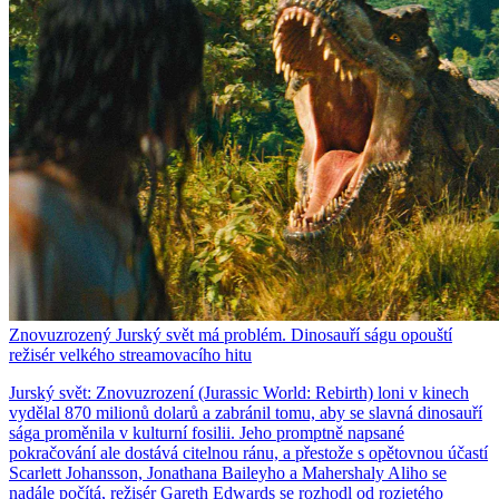
Znovuzrozený Jurský svět má problém. Dinosauří ságu opouští
režisér velkého streamovacího hitu
Jurský svět: Znovuzrození (Jurassic World: Rebirth) loni v kinech
vydělal 870 milionů dolarů a zabránil tomu, aby se slavná dinosauří
sága proměnila v kulturní fosilii. Jeho promptně napsané
pokračování ale dostává citelnou ránu, a přestože s opětovnou účastí
Scarlett Johansson, Jonathana Baileyho a Mahershaly Aliho se
nadále počítá, režisér Gareth Edwards se rozhodl od rozjetého