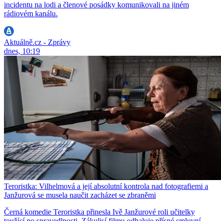
incidentu na lodi a členové posádky komunikovali na jiném
rádiovém kanálu.
Aktuálně.cz - Zprávy
dnes, 10:19
Teroristka: Vilhelmová a její absolutní kontrola nad fotografiemi a
Janžurová se musela naučit zacházet se zbraněmi
Černá komedie Teroristka přinesla Ivě Janžurové roli učitelky
toužící po spravedlnosti. Zákulisí filmu odhaluje přísné smluvní