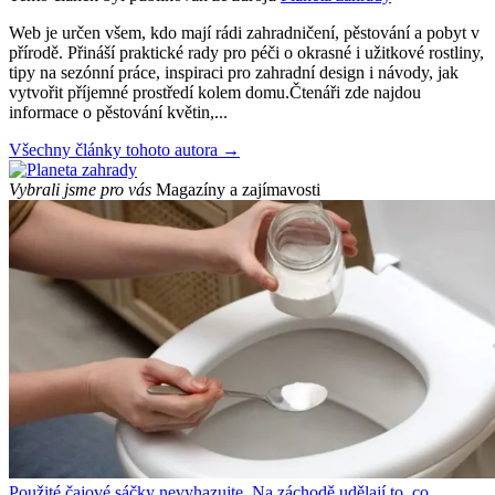
Web je určen všem, kdo mají rádi zahradničení, pěstování a pobyt v
přírodě. Přináší praktické rady pro péči o okrasné i užitkové rostliny,
tipy na sezónní práce, inspiraci pro zahradní design i návody, jak
vytvořit příjemné prostředí kolem domu.Čtenáři zde najdou
informace o pěstování květin,...
Všechny články tohoto autora →
Vybrali jsme pro vás
Magazíny a zajímavosti
Použité čajové sáčky nevyhazujte. Na záchodě udělají to, co