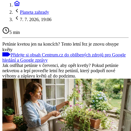
Planeta zahrady
7. 7. 2026, 19:06
5 min
Petúnie kvetou jen na koncích? Tento letní řez je znovu obsype
květy
Přidejte si obsah Centrum.cz do oblíbených zdrojů pro Google
hledání a Google zprávy
Jak ostříhat petúnie v červenci, aby opět kvetly? Pokud petúnie
nekvetou a lepí proveďte letní řez petúnií, který podpoří nové
výhony a záplavu květů až do podzimu.