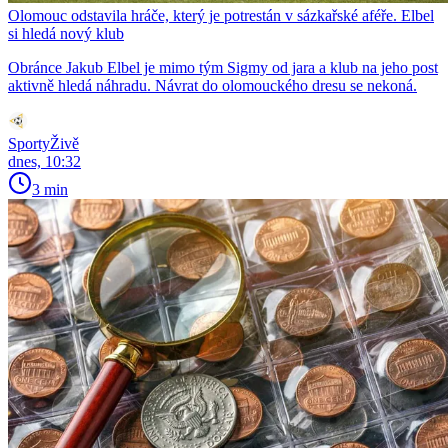
Olomouc odstavila hráče, který je potrestán v sázkařské aféře. Elbel
si hledá nový klub
Obránce Jakub Elbel je mimo tým Sigmy od jara a klub na jeho post
aktivně hledá náhradu. Návrat do olomouckého dresu se nekoná.
SportyŽivě
dnes, 10:32
3 min