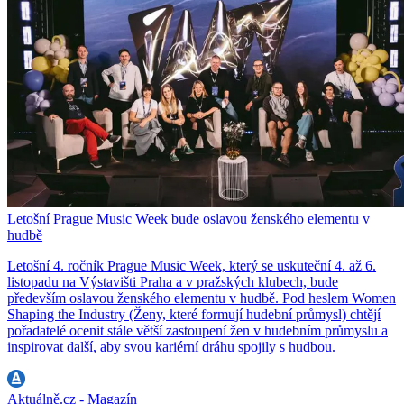
Letošní Prague Music Week bude oslavou ženského elementu v
hudbě
Letošní 4. ročník Prague Music Week, který se uskuteční 4. až 6.
listopadu na Výstavišti Praha a v pražských klubech, bude
především oslavou ženského elementu v hudbě. Pod heslem Women
Shaping the Industry (Ženy, které formují hudební průmysl) chtějí
pořadatelé ocenit stále větší zastoupení žen v hudebním průmyslu a
inspirovat další, aby svou kariérní dráhu spojily s hudbou.
Aktuálně.cz - Magazín