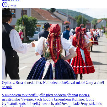
2 min
Opilec z Brna si nedal říct. Na hodech obtěžoval mladé ženy a chtěl
se prát
S alkoholem to v neděli ještě před obědem přehnal jeden z
návštěvníků Vavřineckých hodů v brněnském Komíně. Opilý
čtyřicátník způsobil velký rozruch, obtěžoval mladé ženy, strkal do