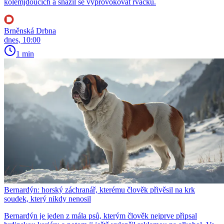
kolemjdoucích a snažil se vyprovokovat rvačku.
Brněnská Drbna
dnes, 10:00
1 min
Bernardýn: horský záchranář, kterému člověk přivěsil na krk
soudek, který nikdy nenosil
Bernardýn je jeden z mála psů, kterým člověk nejprve připsal