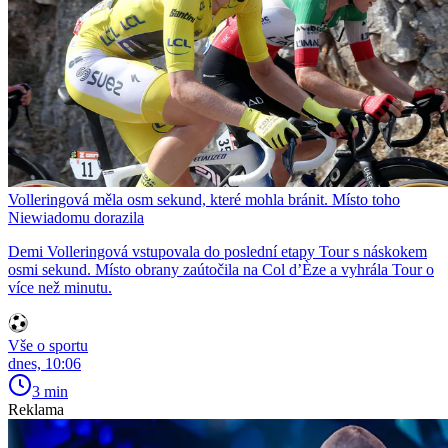
Volleringová měla osm sekund, které mohla bránit. Místo toho
Niewiadomu dorazila
Demi Volleringová vstupovala do poslední etapy Tour s náskokem
osmi sekund. Místo obrany zaútočila na Col d’Èze a vyhrála Tour o
více než minutu.
Vše o sportu
dnes, 10:06
3 min
Reklama