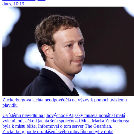
dnes, 10:19
Zuckerbergova jachta neodpověděla na výzvy k pomoci uvízlému
plavidlu
Uvízlému plavidlu na jihovýchodě Aljašky musela pomáhat malá
výletní loď, ačkoli jachta šéfa společnosti Meta Marka Zuckerberga
byla k místu blíže. Informoval o tom server The Guardian.
Zuckerberg podle prohlášení svého mluvčího nebyl v době