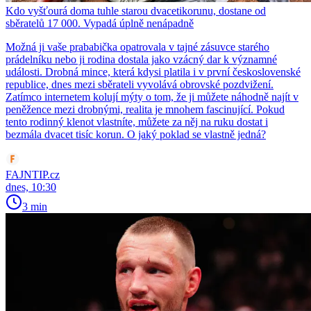
Kdo vyšťourá doma tuhle starou dvacetikorunu, dostane od
sběratelů 17 000. Vypadá úplně nenápadně
Možná ji vaše prababička opatrovala v tajné zásuvce starého
prádelníku nebo ji rodina dostala jako vzácný dar k významné
události. Drobná mince, která kdysi platila i v první československé
republice, dnes mezi sběrateli vyvolává obrovské pozdvižení.
Zatímco internetem kolují mýty o tom, že ji můžete náhodně najít v
peněžence mezi drobnými, realita je mnohem fascinující. Pokud
tento rodinný klenot vlastníte, můžete za něj na ruku dostat i
bezmála dvacet tisíc korun. O jaký poklad se vlastně jedná?
FAJNTIP.cz
dnes, 10:30
3 min