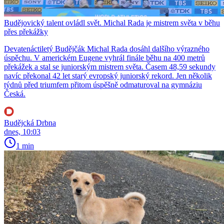
Budějovický talent ovládl svět. Michal Rada je mistrem světa v běhu
přes překážky
Devatenáctiletý Budějčák Michal Rada dosáhl dalšího výrazného
úspěchu. V americkém Eugene vyhrál finále běhu na 400 metrů
překážek a stal se juniorským mistrem světa. Časem 48,59 sekundy
navíc překonal 42 let starý evropský juniorský rekord. Jen několik
týdnů před triumfem přitom úspěšně odmaturoval na gymnáziu
Česká.
Budějcká Drbna
dnes, 10:03
1 min