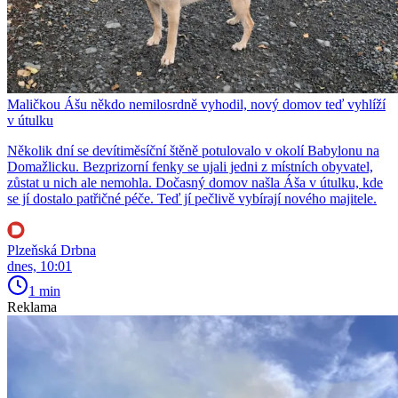
Maličkou Ášu někdo nemilosrdně vyhodil, nový domov teď vyhlíží
v útulku
Několik dní se devítiměsíční štěně potulovalo v okolí Babylonu na
Domažlicku. Bezprizorní fenky se ujali jedni z místních obyvatel,
zůstat u nich ale nemohla. Dočasný domov našla Áša v útulku, kde
se jí dostalo patřičné péče. Teď jí pečlivě vybírají nového majitele.
Plzeňská Drbna
dnes, 10:01
1 min
Reklama