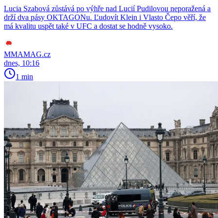
Lucia Szabová zůstává po výhře nad Lucií Pudilovou neporažená a
drží dva pásy OKTAGONu. Ľudovít Klein i Vlasto Čepo věří, že
má kvalitu uspět také v UFC a dostat se hodně vysoko.
MMAMAG.cz
dnes, 10:16
1 min