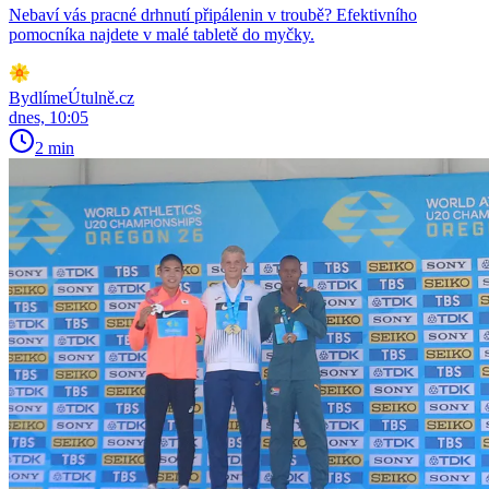
Nebaví vás pracné drhnutí připálenin v troubě? Efektivního
pomocníka najdete v malé tabletě do myčky.
BydlímeÚtulně.cz
dnes, 10:05
2 min