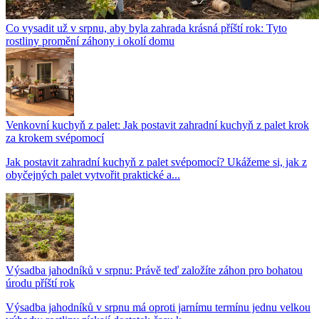
Co vysadit už v srpnu, aby byla zahrada krásná příští rok: Tyto
rostliny promění záhony i okolí domu
Venkovní kuchyň z palet: Jak postavit zahradní kuchyň z palet krok
za krokem svépomocí
Jak postavit zahradní kuchyň z palet svépomocí? Ukážeme si, jak z
obyčejných palet vytvořit praktické a...
Výsadba jahodníků v srpnu: Právě teď založíte záhon pro bohatou
úrodu příští rok
Výsadba jahodníků v srpnu má oproti jarnímu termínu jednu velkou