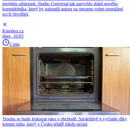
projektu odstoupit. Studio Universal tak narychlo shání nového
kormidelníka, který by nahradil autora na streamu velmi populární
sci-fi Stvořitel.
Kinobox.cz
dnes, 10:05
2 min
Trouba se bude lesknout jako v obchodě. Spolehlivě ji vyčistíte díky
tomuto triku, který v Česku téměř nikdo nezná