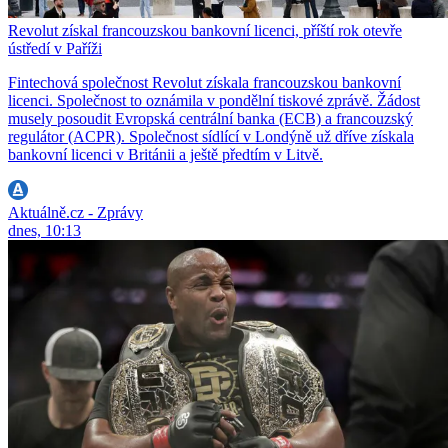
Revolut získal francouzskou bankovní licenci, příští rok otevře
ústředí v Paříži
Fintechová společnost Revolut získala francouzskou bankovní
licenci. Společnost to oznámila v pondělní tiskové zprávě. Žádost
musely posoudit Evropská centrální banka (ECB) a francouzský
regulátor (ACPR). Společnost sídlící v Londýně už dříve získala
bankovní licenci v Británii a ještě předtím v Litvě.
Aktuálně.cz - Zprávy
dnes, 10:13