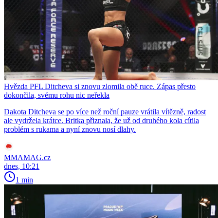
Hvězda PFL Ditcheva si znovu zlomila obě ruce. Zápas přesto
dokončila, svému rohu nic neřekla
Dakota Ditcheva se po více než roční pauze vrátila vítězně, radost
ale vydržela krátce. Britka přiznala, že už od druhého kola cítila
problém s rukama a nyní znovu nosí dlahy.
MMAMAG.cz
dnes, 10:21
1 min