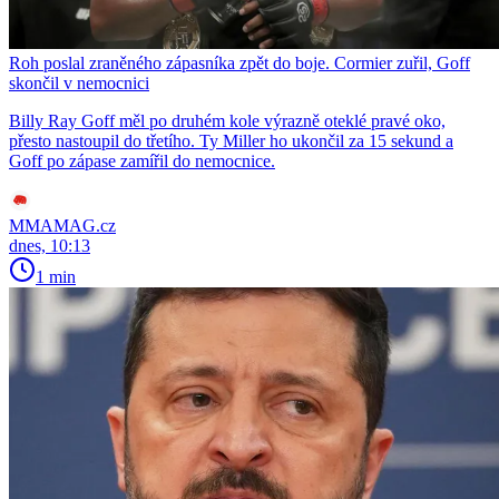
Roh poslal zraněného zápasníka zpět do boje. Cormier zuřil, Goff
skončil v nemocnici
Billy Ray Goff měl po druhém kole výrazně oteklé pravé oko,
přesto nastoupil do třetího. Ty Miller ho ukončil za 15 sekund a
Goff po zápase zamířil do nemocnice.
MMAMAG.cz
dnes, 10:13
1 min