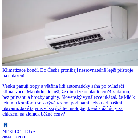
Klimatizace končí. Do Česka pronikají nesrovnatelně lepší přístroje
na chlazení
Venku panují tropy a většina lidí automaticky sahá po ovladači
klimatizace. Málokdo ale tuší, že dům lze ochladit téměř zadarmo,
bez průvanu a hrozby angíny. Slovenský vynálezce ukázal, že klíč k
letnímu komfortu se skrývá v zemi pod námi nebo nad našimi
hlavami. Jaké tajemství skrývá technologie, která sráží účty za
chlazení na zlomek běžné ceny?
NESPECHEJ.cz
dnes, 10:00