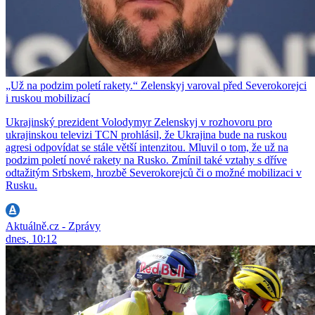
„Už na podzim poletí rakety.“ Zelenskyj varoval před Severokorejci
i ruskou mobilizací
Ukrajinský prezident Volodymyr Zelenskyj v rozhovoru pro
ukrajinskou televizi TCN prohlásil, že Ukrajina bude na ruskou
agresi odpovídat se stále větší intenzitou. Mluvil o tom, že už na
podzim poletí nové rakety na Rusko. Zmínil také vztahy s dříve
odtažitým Srbskem, hrozbě Severokorejců či o možné mobilizaci v
Rusku.
Aktuálně.cz - Zprávy
dnes, 10:12