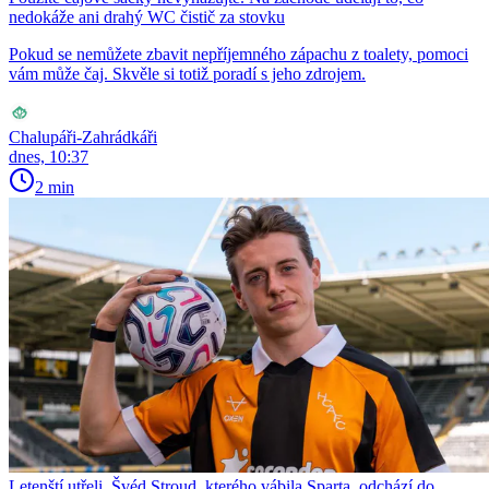
nedokáže ani drahý WC čistič za stovku
Pokud se nemůžete zbavit nepříjemného zápachu z toalety, pomoci
vám může čaj. Skvěle si totiž poradí s jeho zdrojem.
Chalupáři-Zahrádkáři
dnes, 10:37
2 min
Letenští utřeli. Švéd Stroud, kterého vábila Sparta, odchází do