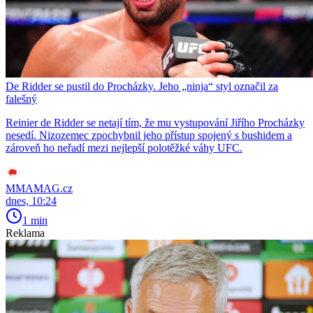
De Ridder se pustil do Procházky. Jeho „ninja“ styl označil za
falešný
Reinier de Ridder se netají tím, že mu vystupování Jiřího Procházky
nesedí. Nizozemec zpochybnil jeho přístup spojený s bushidem a
zároveň ho neřadí mezi nejlepší polotěžké váhy UFC.
MMAMAG.cz
dnes, 10:24
1 min
Reklama