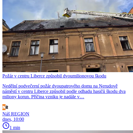
Požár v centru Liberce způsobil dvoumilionovou škodu
Nedělní podvečerní požár dvoupatrového domu na Nerudově
náměstí v centru Liberce způsobil podle odhadu hasičů škodu dva
miliony korun. Příčina vzniku je nadále v…
Náš REGION
dnes, 10:00
1 min