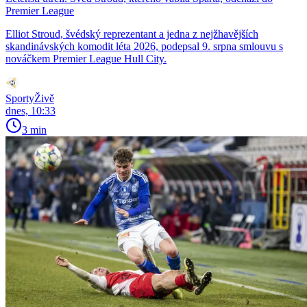
Premier League
Elliot Stroud, švédský reprezentant a jedna z nejžhavějších
skandinávských komodit léta 2026, podepsal 9. srpna smlouvu s
nováčkem Premier League Hull City.
SportyŽivě
dnes, 10:33
3 min