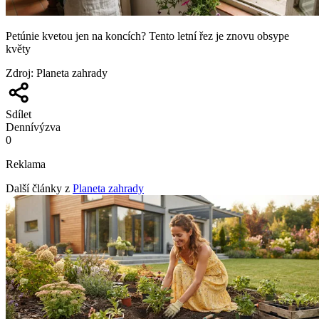
Petúnie kvetou jen na koncích? Tento letní řez je znovu obsype
květy
Zdroj
:
Planeta zahrady
Sdílet
Denní
výzva
0
Reklama
Další články z
Planeta zahrady