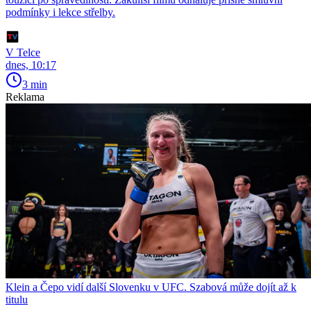
podmínky i lekce střelby.
V Telce
dnes, 10:17
3 min
Reklama
Klein a Čepo vidí další Slovenku v UFC. Szabová může dojít až k
titulu