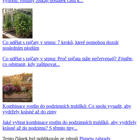
výhodu: rostliny získají dostatek času k...
Co udělat s rajčaty v srpnu: 7 kroků, které pomohou dozrát
posledním plodům
Co udělat s rajčaty v srpnu: Proč rajčata stále nečervenají? Zjistěte,
co odstranit, kdy zaštipovat...
Kombinace rostlin do podzimních truhlíků: Co spolu vysadit, aby
vydržely krásné až do zimy
Jaké vybrat kombinace rostlin do podzimních truhlíků, aby vydržely
krásné až do podzimu? S těmito tipy...
Tento článek byl publikován ze zdrojů
Planeta zahrady