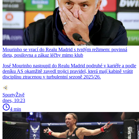
Mourinho se vrací do Realu Madrid s tvrdým režimem: povinná
dieta, posilovna a zákaz léčby mimo klub
José Mourinho nastoupil do Realu Madrid podruhé v kariéře a podle
deníku AS okamžitě zavedl trojici pravidel, která mají kabině vrátit
disciplínu ztracenou v turbulentní sezoně 2025/26.
SportyŽivě
dnes, 10:23
4 min