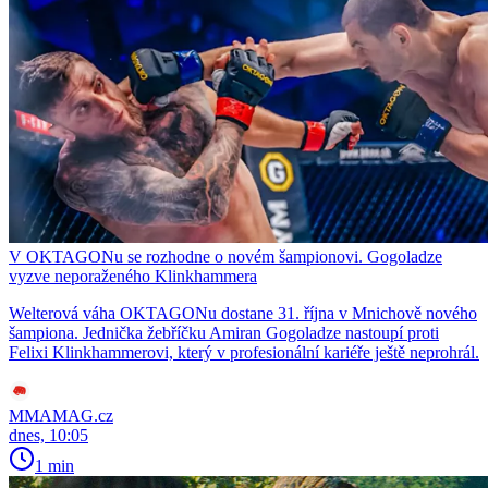
V OKTAGONu se rozhodne o novém šampionovi. Gogoladze
vyzve neporaženého Klinkhammera
Welterová váha OKTAGONu dostane 31. října v Mnichově nového
šampiona. Jednička žebříčku Amiran Gogoladze nastoupí proti
Felixi Klinkhammerovi, který v profesionální kariéře ještě neprohrál.
MMAMAG.cz
dnes, 10:05
1 min