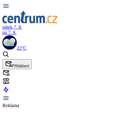
pátek 7. 8.
pá 7. 8.
22°C
Přihlášení
Reklama