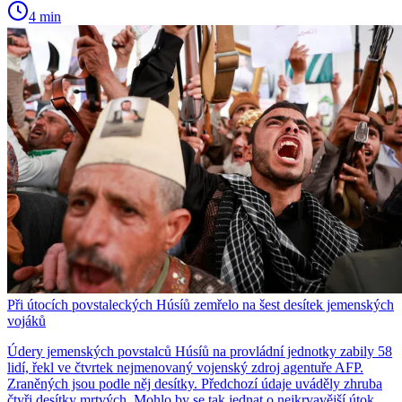
4 min
Při útocích povstaleckých Húsíů zemřelo na šest desítek jemenských
vojáků
Údery jemenských povstalců Húsíů na provládní jednotky zabily 58
lidí, řekl ve čtvrtek nejmenovaný vojenský zdroj agentuře AFP.
Zraněných jsou podle něj desítky. Předchozí údaje uváděly zhruba
čtyři desítky mrtvých. Mohlo by se tak jednat o nejkrvavější útok