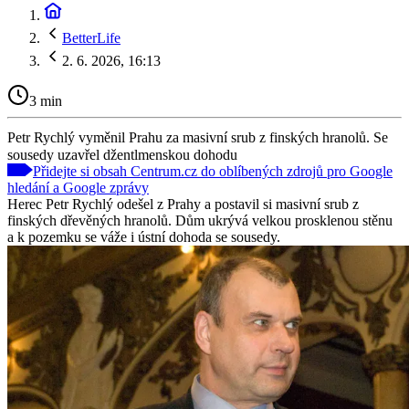
BetterLife
2. 6. 2026, 16:13
3 min
Petr Rychlý vyměnil Prahu za masivní srub z finských hranolů. Se
sousedy uzavřel džentlmenskou dohodu
Přidejte si obsah Centrum.cz do oblíbených zdrojů pro Google
hledání a Google zprávy
Herec Petr Rychlý odešel z Prahy a postavil si masivní srub z
finských dřevěných hranolů. Dům ukrývá velkou prosklenou stěnu
a k pozemku se váže i ústní dohoda se sousedy.