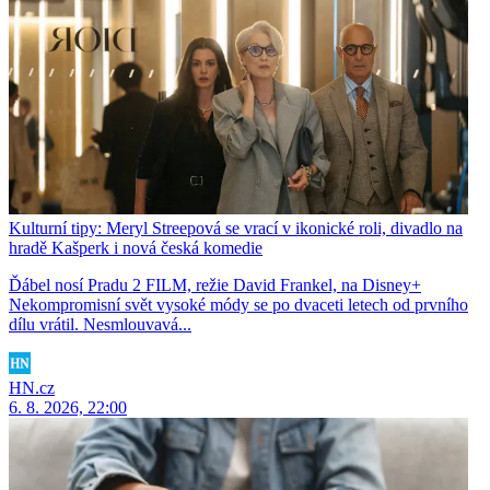
Kulturní tipy: Meryl Streepová se vrací v ikonické roli, divadlo na
hradě Kašperk i nová česká komedie
Ďábel nosí Pradu 2 FILM, režie David Frankel, na Disney+
Nekompromisní svět vysoké módy se po dvaceti letech od prvního
dílu vrátil. Nesmlouvavá...
HN.cz
6. 8. 2026, 22:00