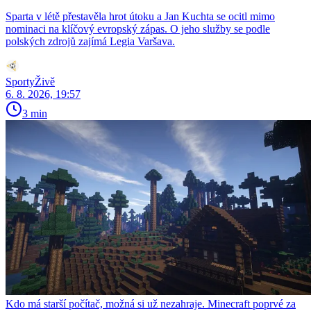
Sparta v létě přestavěla hrot útoku a Jan Kuchta se ocitl mimo
nominaci na klíčový evropský zápas. O jeho služby se podle
polských zdrojů zajímá Legia Varšava.
SportyŽivě
6. 8. 2026, 19:57
3 min
Kdo má starší počítač, možná si už nezahraje. Minecraft poprvé za