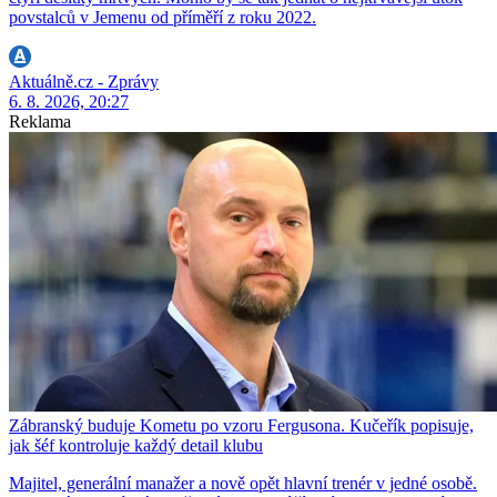
povstalců v Jemenu od příměří z roku 2022.
Aktuálně.cz - Zprávy
6. 8. 2026, 20:27
Reklama
Zábranský buduje Kometu po vzoru Fergusona. Kučeřík popisuje,
jak šéf kontroluje každý detail klubu
Majitel, generální manažer a nově opět hlavní trenér v jedné osobě.