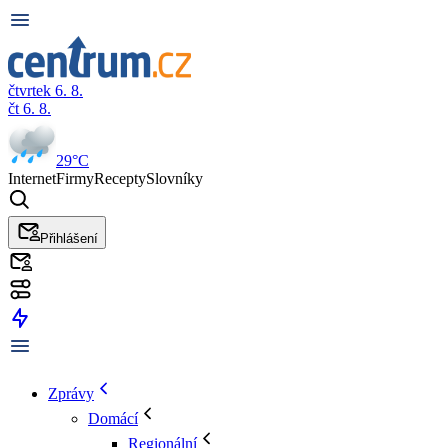
čtvrtek 6. 8.
čt 6. 8.
29°C
Internet
Firmy
Recepty
Slovníky
Přihlášení
Zprávy
Domácí
Regionální