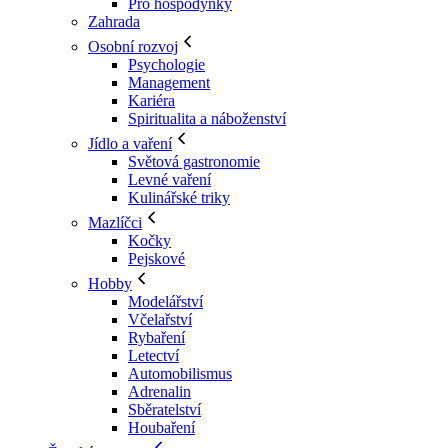
Pro hospodyňky
Zahrada
Osobní rozvoj
Psychologie
Management
Kariéra
Spiritualita a náboženství
Jídlo a vaření
Světová gastronomie
Levné vaření
Kulinářské triky
Mazlíčci
Kočky
Pejskové
Hobby
Modelářství
Včelařství
Rybaření
Letectví
Automobilismus
Adrenalin
Sběratelství
Houbaření