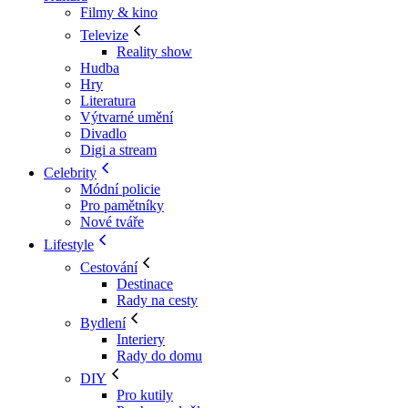
Filmy & kino
Televize
Reality show
Hudba
Hry
Literatura
Výtvarné umění
Divadlo
Digi a stream
Celebrity
Módní policie
Pro pamětníky
Nové tváře
Lifestyle
Cestování
Destinace
Rady na cesty
Bydlení
Interiery
Rady do domu
DIY
Pro kutily