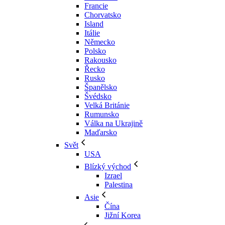
Francie
Chorvatsko
Island
Itálie
Německo
Polsko
Rakousko
Řecko
Rusko
Španělsko
Švédsko
Velká Británie
Rumunsko
Válka na Ukrajině
Maďarsko
Svět
USA
Blízký východ
Izrael
Palestina
Asie
Čína
Jižní Korea