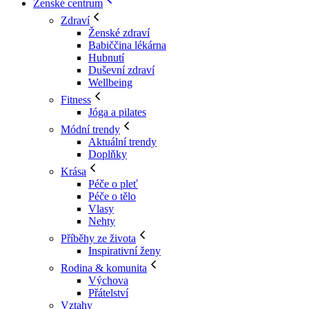
Ženské centrum
Zdraví
Ženské zdraví
Babiččina lékárna
Hubnutí
Duševní zdraví
Wellbeing
Fitness
Jóga a pilates
Módní trendy
Aktuální trendy
Doplňky
Krása
Péče o pleť
Péče o tělo
Vlasy
Nehty
Příběhy ze života
Inspirativní ženy
Rodina & komunita
Výchova
Přátelství
Vztahy