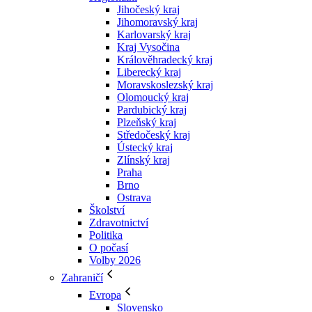
Jihočeský kraj
Jihomoravský kraj
Karlovarský kraj
Kraj Vysočina
Králověhradecký kraj
Liberecký kraj
Moravskoslezský kraj
Olomoucký kraj
Pardubický kraj
Plzeňský kraj
Středočeský kraj
Ústecký kraj
Zlínský kraj
Praha
Brno
Ostrava
Školství
Zdravotnictví
Politika
O počasí
Volby 2026
Zahraničí
Evropa
Slovensko