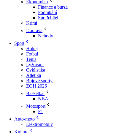
Ekonomika
Finance a burza
Podnikání
Spotřebitel
Krimi
Doprava
Nehody
Sport
Hokej
Fotbal
Tenis
Lyžování
Cyklistika
Atletika
Bojové sporty
ZOH 2026
Basketbal
NBA
Motosport
F1
Auto-moto
Elektromobily
Kultura