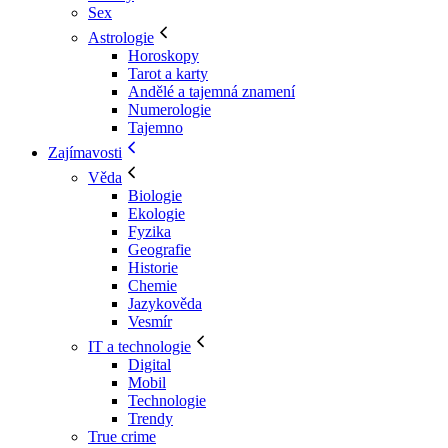
Sex
Astrologie
Horoskopy
Tarot a karty
Andělé a tajemná znamení
Numerologie
Tajemno
Zajímavosti
Věda
Biologie
Ekologie
Fyzika
Geografie
Historie
Chemie
Jazykověda
Vesmír
IT a technologie
Digital
Mobil
Technologie
Trendy
True crime