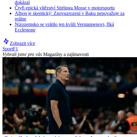
dokázal
Čtyři epická vítězství Stirlinga Mosse v motorsportu
Albon je skeptický: Znovuzrození v Baku nepovažuje za
reálne
Nizozemsko se vrátilo jen kvůli Verstappenovi, říká
Ecclestone
Zobrazit více
Sport
F1
Vybrali jsme pro vás
Magazíny a zajímavosti