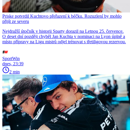
Priske potvrdil Kuchtovo přeřazení k béčku. Rozuzlení by mohlo
přijít ze severu
Nejdražší útočník v historii Sparty dorazil na Letnou 25. července.
O deset dní později chyběl Jan Kuchta v nominaci na Lyon úplně a
místo přípravy na Ligu mistrů odjel trénovat s třetiligovou rezervou.
SportWin
dnes, 23:39
2 min