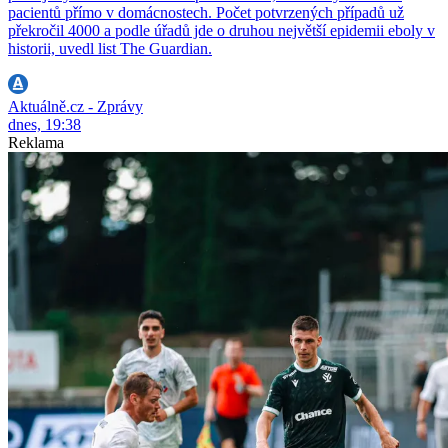
pacientů přímo v domácnostech. Počet potvrzených případů už
překročil 4000 a podle úřadů jde o druhou největší epidemii eboly v
historii, uvedl list The Guardian.
Aktuálně.cz - Zprávy
dnes, 19:38
Reklama