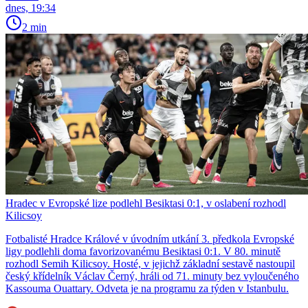
dnes, 19:34
2 min
Hradec v Evropské lize podlehl Besiktasi 0:1, v oslabení rozhodl
Kilicsoy
Fotbalisté Hradce Králové v úvodním utkání 3. předkola Evropské
ligy podlehli doma favorizovanému Besiktasi 0:1. V 80. minutě
rozhodl Semih Kilicsoy. Hosté, v jejichž základní sestavě nastoupil
český křídelník Václav Černý, hráli od 71. minuty bez vyloučeného
Kassouma Ouattary. Odveta je na programu za týden v Istanbulu.