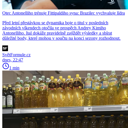
Otec Antonelliho trénuje Fittipaldiho syna: Brazilec vychvaluje lídra
Před letní přestávkou se dynamika boje o titul v posledních
závodních víkendech otočila ve prospěch Andrey Kimiho
Antonelliho. Ital dokáže pravidelně zajíždět výsledky a sbírat
důležité body, které mohou v součtu na konci sezony rozhodnout.
SvětFormule.cz
dnes, 22:47
1 min