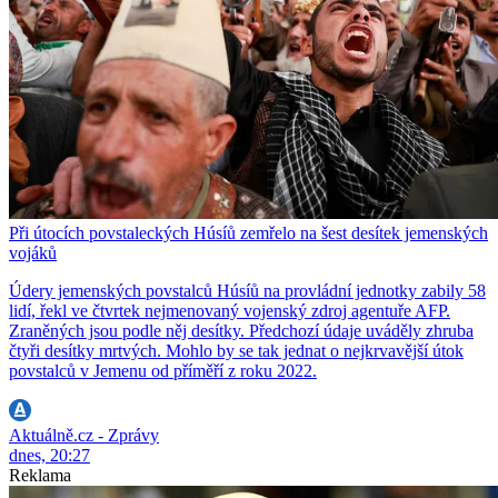
Při útocích povstaleckých Húsíů zemřelo na šest desítek jemenských
vojáků
Údery jemenských povstalců Húsíů na provládní jednotky zabily 58
lidí, řekl ve čtvrtek nejmenovaný vojenský zdroj agentuře AFP.
Zraněných jsou podle něj desítky. Předchozí údaje uváděly zhruba
čtyři desítky mrtvých. Mohlo by se tak jednat o nejkrvavější útok
povstalců v Jemenu od příměří z roku 2022.
Aktuálně.cz - Zprávy
dnes, 20:27
Reklama