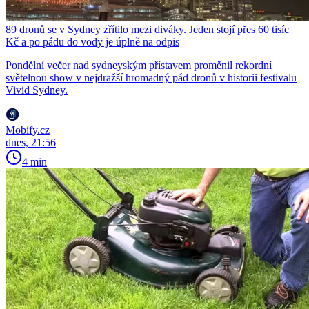
89 dronů se v Sydney zřítilo mezi diváky. Jeden stojí přes 60 tisíc
Kč a po pádu do vody je úplně na odpis
Pondělní večer nad sydneyským přístavem proměnil rekordní
světelnou show v nejdražší hromadný pád dronů v historii festivalu
Vivid Sydney.
Mobify.cz
dnes, 21:56
4 min