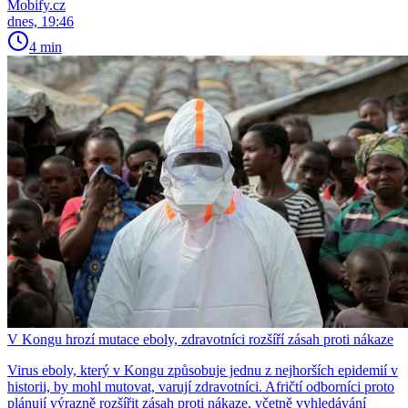
Mobify.cz
dnes, 19:46
4 min
V Kongu hrozí mutace eboly, zdravotníci rozšíří zásah proti nákaze
Virus eboly, který v Kongu způsobuje jednu z nejhorších epidemií v
historii, by mohl mutovat, varují zdravotníci. Afričtí odborníci proto
plánují výrazně rozšířit zásah proti nákaze, včetně vyhledávání