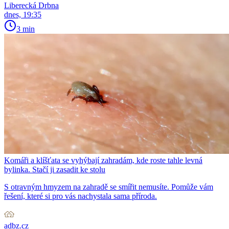
Liberecká Drbna
dnes, 19:35
3 min
Komáři a klíšťata se vyhýbají zahradám, kde roste tahle levná
bylinka. Stačí ji zasadit ke stolu
S otravným hmyzem na zahradě se smířit nemusíte. Pomůže vám
řešení, které si pro vás nachystala sama příroda.
adbz.cz