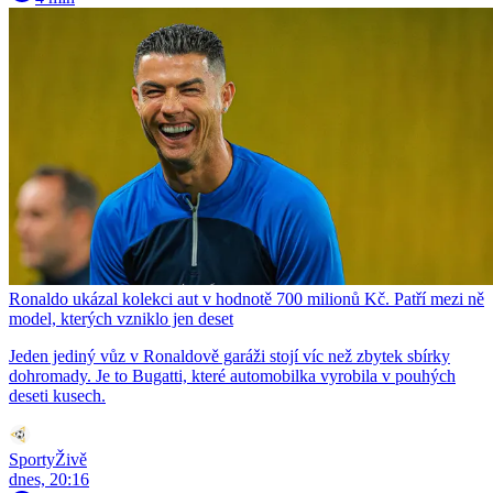
Ronaldo ukázal kolekci aut v hodnotě 700 milionů Kč. Patří mezi ně
model, kterých vzniklo jen deset
Jeden jediný vůz v Ronaldově garáži stojí víc než zbytek sbírky
dohromady. Je to Bugatti, které automobilka vyrobila v pouhých
deseti kusech.
SportyŽivě
dnes, 20:16