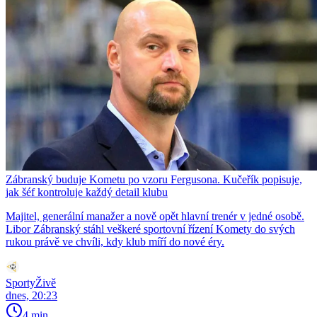
Zábranský buduje Kometu po vzoru Fergusona. Kučeřík popisuje,
jak šéf kontroluje každý detail klubu
Majitel, generální manažer a nově opět hlavní trenér v jedné osobě.
Libor Zábranský stáhl veškeré sportovní řízení Komety do svých
rukou právě ve chvíli, kdy klub míří do nové éry.
SportyŽivě
dnes, 20:23
4 min