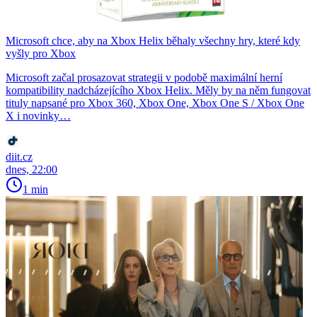
Microsoft chce, aby na Xbox Helix běhaly všechny hry, které kdy
vyšly pro Xbox
Microsoft začal prosazovat strategii v podobě maximální herní
kompatibility nadcházejícího Xbox Helix. Měly by na něm fungovat
tituly napsané pro Xbox 360, Xbox One, Xbox One S / Xbox One
X i novinky…
diit.cz
dnes, 22:00
1 min