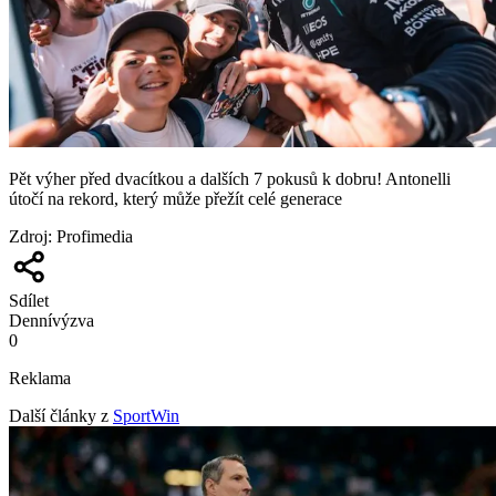
Pět výher před dvacítkou a dalších 7 pokusů k dobru! Antonelli
útočí na rekord, který může přežít celé generace
Zdroj
:
Profimedia
Sdílet
Denní
výzva
0
Reklama
Další články z
SportWin