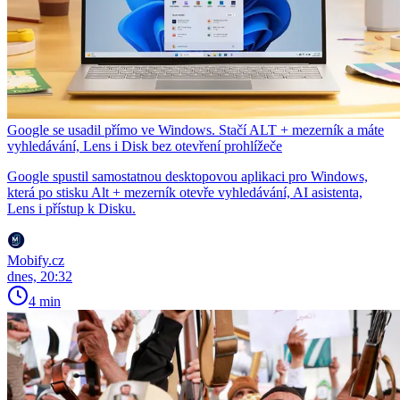
Google se usadil přímo ve Windows. Stačí ALT + mezerník a máte
vyhledávání, Lens i Disk bez otevření prohlížeče
Google spustil samostatnou desktopovou aplikaci pro Windows,
která po stisku Alt + mezerník otevře vyhledávání, AI asistenta,
Lens i přístup k Disku.
Mobify.cz
dnes, 20:32
4 min