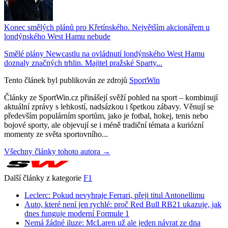
Konec smělých plánů pro Křetínského. Největším akcionářem u
londýnského West Hamu nebude
Smělé plány Newcastlu na ovládnutí londýnského West Hamu
doznaly značných trhlin. Majitel pražské Sparty...
Tento článek byl publikován ze zdrojů
SportWin
Články ze SportWin.cz přinášejí svěží pohled na sport – kombinují
aktuální zprávy s lehkostí, nadsázkou i špetkou zábavy. Věnují se
především populárním sportům, jako je fotbal, hokej, tenis nebo
bojové sporty, ale objevují se i méně tradiční témata a kuriózní
momenty ze světa sportovního...
Všechny články tohoto autora →
Další články z kategorie
F1
Leclerc: Pokud nevyhraje Ferrari, přeji titul Antonellimu
Auto, které není jen rychlé: proč Red Bull RB21 ukazuje, jak
dnes funguje moderní Formule 1
Nemá žádné iluze: McLaren už ale jeden návrat ze dna