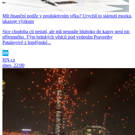
Mít finanční potíže v produktivním věku? Urychlí to stárnutí mozku,
ukazuje výzkum
Sice chudoba cti netratí, ale mít neustále hluboko do kapsy není nic
příjemného. Tým britských vědců pod vedením Praveethy
Patalayové z londýnské...
HN.cz
dnes, 22:00