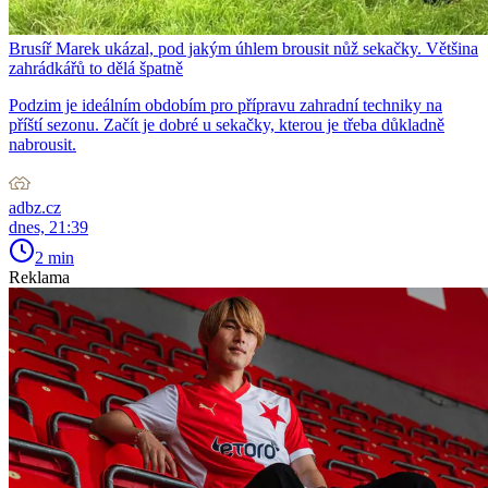
Brusíř Marek ukázal, pod jakým úhlem brousit nůž sekačky. Většina
zahrádkářů to dělá špatně
Podzim je ideálním obdobím pro přípravu zahradní techniky na
příští sezonu. Začít je dobré u sekačky, kterou je třeba důkladně
nabrousit.
adbz.cz
dnes, 21:39
2 min
Reklama