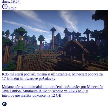
dnes, 19:57
3 min
Kdo má starší počítač, možná si už nezahraje. Minecraft poprvé za
17 let mění hardwarové požadavky
Mojang přepsal minimální i doporučené požadavky pro Minecraft:
Java Edition. Minimum RAM vyskočilo ze 2 GB na 8, u
integrované grafiky dokonce na 12 GB.