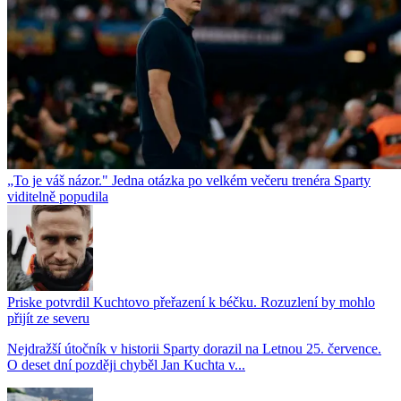
„To je váš názor." Jedna otázka po velkém večeru trenéra Sparty
viditelně popudila
Priske potvrdil Kuchtovo přeřazení k béčku. Rozuzlení by mohlo
přijít ze severu
Nejdražší útočník v historii Sparty dorazil na Letnou 25. července.
O deset dní později chyběl Jan Kuchta v...