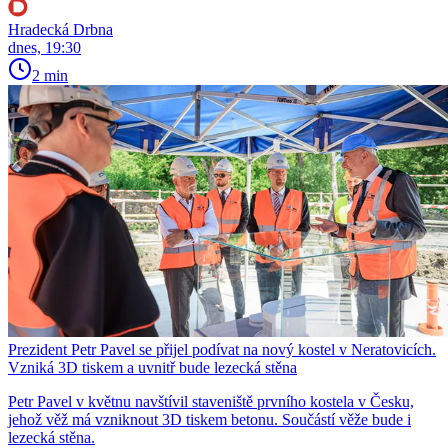
Hradecká Drbna
dnes, 19:30
2 min
Prezident Petr Pavel se přijel podívat na nový kostel v Neratovicích.
Vzniká 3D tiskem a uvnitř bude lezecká stěna
Petr Pavel v květnu navštívil staveniště prvního kostela v Česku,
jehož věž má vzniknout 3D tiskem betonu. Součástí věže bude i
lezecká stěna.