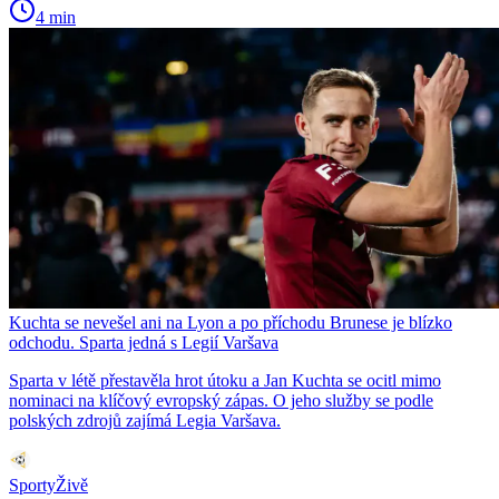
4 min
Kuchta se nevešel ani na Lyon a po příchodu Brunese je blízko
odchodu. Sparta jedná s Legií Varšava
Sparta v létě přestavěla hrot útoku a Jan Kuchta se ocitl mimo
nominaci na klíčový evropský zápas. O jeho služby se podle
polských zdrojů zajímá Legia Varšava.
SportyŽivě