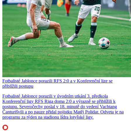
Fotbalisté Jablonce porazili RFS 2:0 a v Konferenční lize se
přiblížili postupu
Fotbalisté Jablonce porazili v úvodním utkání 3. předkola
Konferenční ligy RFS Riga doma 2:0 a výrazně se přiblížili k
postupu. Severočechy poslal v 18. minutě do vedení Vachtang
Čanturišvili a po pauze přidal pojistku Matěj Polidar. Odveta je na
programu za týden na stadionu lídra lotyšské ligy.