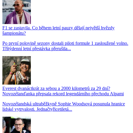
F1 se zastavila. Co během letní pauzy dělají největší hvězdy
šampionátu?
Po první polovině sezony dostali piloti formule 1 zasloužené volno.
Třítýdenní letní přestávka přerušila...
Everest dvanáctkrát za sebou a 2000 kilometrů za 29 dní?
Novozélanďanka přepsala rekord legendárního přechodu Alpami
Novozélandská ultraběžkyně Sophie Woodsová posunula hranice
lidské vytrvalosti. Jednačtyřicetiletá...