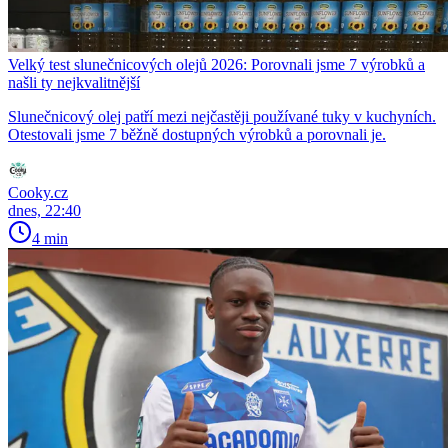
Velký test slunečnicových olejů 2026: Porovnali jsme 7 výrobků a
našli ty nejkvalitnější
Slunečnicový olej patří mezi nejčastěji používané tuky v kuchyních.
Otestovali jsme 7 běžně dostupných výrobků a porovnali je.
Cooky.cz
dnes, 22:40
4 min