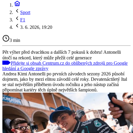
Sport
F1
3. 6. 2026, 19:20
3 min
Pět výher před dvacítkou a dalších 7 pokusů k dobru! Antonelli
útočí na rekord, který může přežít celé generace
Přidejte si obsah Centrum.cz do oblíbených zdrojů pro Google
hledání a Google zprávy
Andrea Kimi Antonelli po prvních závodech sezony 2026 působí
dojmem, jako by mezi elitou závodil celé roky. Devatenáctiletý Ital
se stal největším příběhem úvodu ročníku a jeho nástup začíná
připomínat kariéry těch úplně největších šampionů.