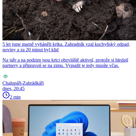
5 let jsme marně vyháněli krtka. Zahradník vzal kuchyňský odpad,
noviny a za 20 minut byl klid
Na jaře a na podzim jsou krtci obzvláště aktivní, protože si hledají
partnery a připravují se na zimu. Vypudit je tedy musíte včas.
Chalupáři-Zahrádkáři
dnes, 20:45
2 min