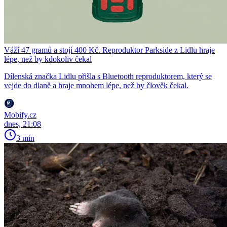
Váží 47 gramů a stojí 400 Kč. Reproduktor Parkside z Lidlu hraje
lépe, než by kdokoliv čekal
Dílenská značka Lidlu přišla s Bluetooth reproduktorem, který se
vejde do dlaně a hraje mnohem lépe, než by člověk čekal.
Mobify.cz
dnes, 21:08
3 min