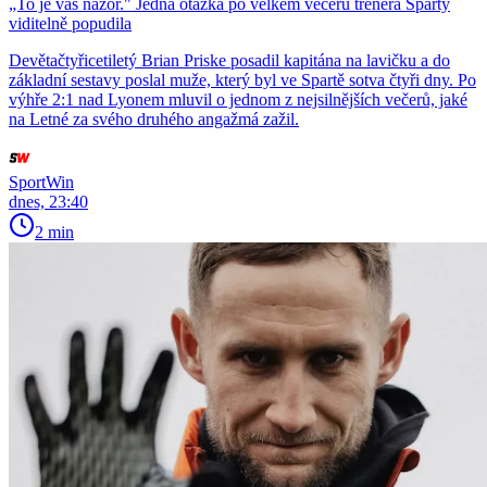
„To je váš názor." Jedna otázka po velkém večeru trenéra Sparty
viditelně popudila
Devětačtyřicetiletý Brian Priske posadil kapitána na lavičku a do
základní sestavy poslal muže, který byl ve Spartě sotva čtyři dny. Po
výhře 2:1 nad Lyonem mluvil o jednom z nejsilnějších večerů, jaké
na Letné za svého druhého angažmá zažil.
SportWin
dnes, 23:40
2 min