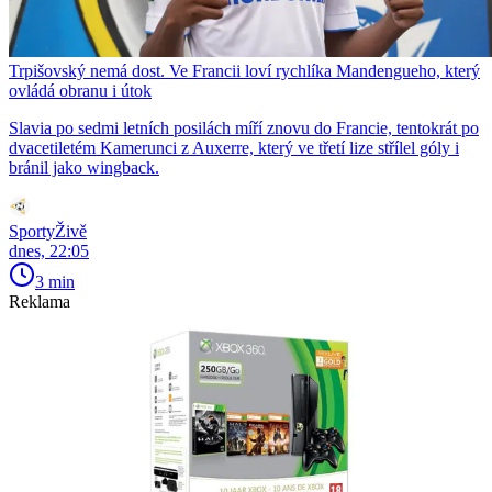
Trpišovský nemá dost. Ve Francii loví rychlíka Mandengueho, který
ovládá obranu i útok
Slavia po sedmi letních posilách míří znovu do Francie, tentokrát po
dvacetiletém Kamerunci z Auxerre, který ve třetí lize střílel góly i
bránil jako wingback.
SportyŽivě
dnes, 22:05
3 min
Reklama