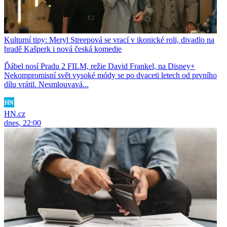
Kulturní tipy: Meryl Streepová se vrací v ikonické roli, divadlo na
hradě Kašperk i nová česká komedie
Ďábel nosí Pradu 2 FILM, režie David Frankel, na Disney+
Nekompromisní svět vysoké módy se po dvaceti letech od prvního
dílu vrátil. Nesmlouvavá...
HN.cz
dnes, 22:00