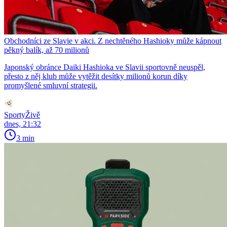
Obchodníci ze Slavie v akci. Z nechtěného Hashioky může kápnout
pěkný balík, až 70 milionů
Japonský obránce Daiki Hashioka ve Slavii sportovně neuspěl,
přesto z něj klub může vytěžit desítky milionů korun díky
promyšlené smluvní strategii.
SportyŽivě
dnes, 21:32
3 min