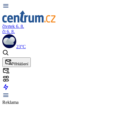
čtvrtek 6. 8.
čt 6. 8.
23°C
Přihlášení
Reklama