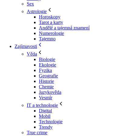
Sex
Astrologie
Horoskopy
Tarot a karty
Andělé a tajemná znamení
Numerologie
Tajemno
Zajímavosti
Věda
Biologie
Ekologie
Fyzika
Geografie
Historie
Chemie
Jazykověda
Vesmír
IT a technologie
Digital
Mobil
Technologie
Trendy
True crime