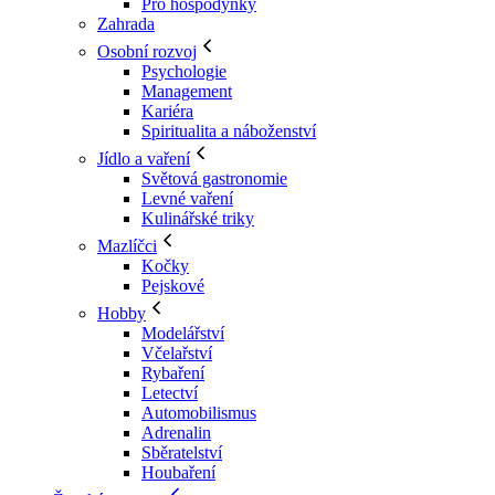
Pro hospodyňky
Zahrada
Osobní rozvoj
Psychologie
Management
Kariéra
Spiritualita a náboženství
Jídlo a vaření
Světová gastronomie
Levné vaření
Kulinářské triky
Mazlíčci
Kočky
Pejskové
Hobby
Modelářství
Včelařství
Rybaření
Letectví
Automobilismus
Adrenalin
Sběratelství
Houbaření