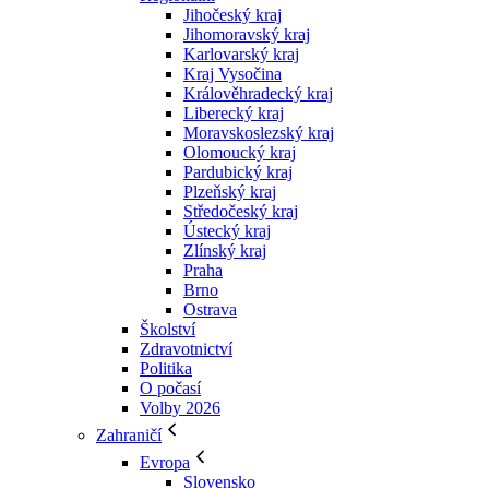
Jihočeský kraj
Jihomoravský kraj
Karlovarský kraj
Kraj Vysočina
Králověhradecký kraj
Liberecký kraj
Moravskoslezský kraj
Olomoucký kraj
Pardubický kraj
Plzeňský kraj
Středočeský kraj
Ústecký kraj
Zlínský kraj
Praha
Brno
Ostrava
Školství
Zdravotnictví
Politika
O počasí
Volby 2026
Zahraničí
Evropa
Slovensko