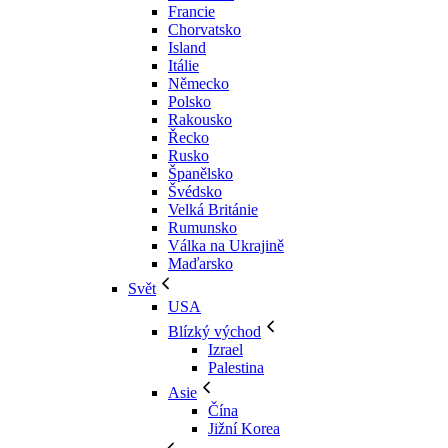
Francie
Chorvatsko
Island
Itálie
Německo
Polsko
Rakousko
Řecko
Rusko
Španělsko
Švédsko
Velká Británie
Rumunsko
Válka na Ukrajině
Maďarsko
Svět
USA
Blízký východ
Izrael
Palestina
Asie
Čína
Jižní Korea