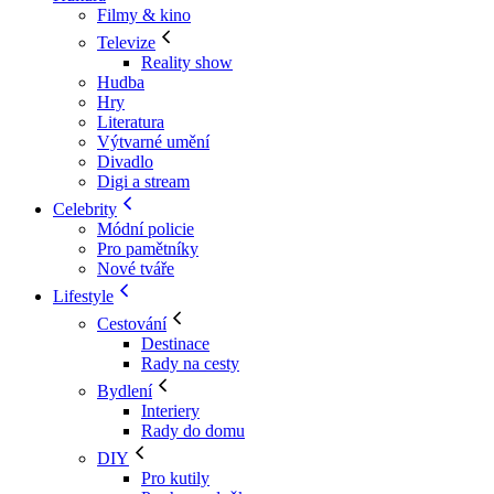
Filmy & kino
Televize
Reality show
Hudba
Hry
Literatura
Výtvarné umění
Divadlo
Digi a stream
Celebrity
Módní policie
Pro pamětníky
Nové tváře
Lifestyle
Cestování
Destinace
Rady na cesty
Bydlení
Interiery
Rady do domu
DIY
Pro kutily