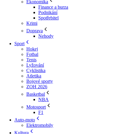
Ekonomika
Finance a burza
Podnikání
Spotřebitel
Krimi
Doprava
Nehody
Sport
Hokej
Fotbal
Tenis
Lyžování
Cyklistika
Atletika
Bojové sporty
ZOH 2026
Basketbal
NBA
Motosport
F1
Auto-moto
Elektromobily
Kultura