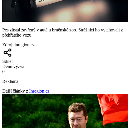
Pes zůstal zavřený v autě u brněnské zoo. Strážníci ho vytahovali z
přehřátého vozu
Zdroj
:
inregion.cz
Sdílet
Denní
výzva
0
Reklama
Další články z
Inregion.cz