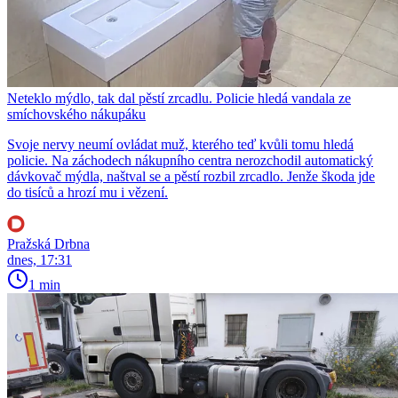
Neteklo mýdlo, tak dal pěstí zrcadlu. Policie hledá vandala ze
smíchovského nákupáku
Svoje nervy neumí ovládat muž, kterého teď kvůli tomu hledá
policie. Na záchodech nákupního centra nerozchodil automatický
dávkovač mýdla, naštval se a pěstí rozbil zrcadlo. Jenže škoda jde
do tisíců a hrozí mu i vězení.
Pražská Drbna
dnes, 17:31
1 min