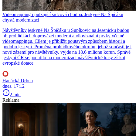
Videomapping i pulzující srdcová chodba. Jeskyně Na Špičáku
chystá modernizaci
Návštěvníky jeskyně Na Špičáku u Supíkovic na Jesenicku budou
při prohlídkách doprovázet moderní audiovizuální prvky včetně
videomappingu. Cílem je přiblížit poutavým způsobem historii a
podobu jeskyní. Proměna prohlídkového okruhu, jehož součástí je i
nové zázemí pro návštěvníky, vyjde na 18,6 milionu korun. Správě
jeskyní ČR se podařilo na modernizaci návštěvnické trasy získat
evropské dotace.
Hanácká Drbna
dnes, 17:12
2 min
Reklama