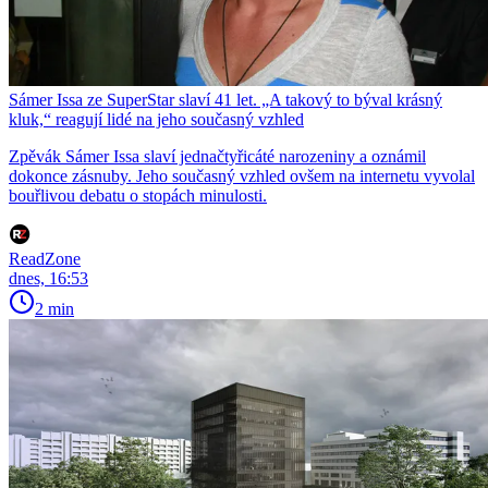
Sámer Issa ze SuperStar slaví 41 let. „A takový to býval krásný
kluk,“ reagují lidé na jeho současný vzhled
Zpěvák Sámer Issa slaví jednačtyřicáté narozeniny a oznámil
dokonce zásnuby. Jeho současný vzhled ovšem na internetu vyvolal
bouřlivou debatu o stopách minulosti.
ReadZone
dnes, 16:53
2 min