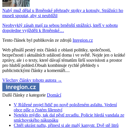
Nahý muž dělal u Brněnské přehrady stojky a kotouly. Strážníci ho
museli spoutat, aby si neublížil
Neobvyklý zásah mají za sebou brněnští strážníci, kteří v sobotu
dopoledne vyjížděli k Brněnské…
Tento článek byl publikován ze zdrojů
Inregion.cz
Web přináší pestrý mix článků z oblasti politiky, společnosti,
bezpečnosti i aktuálních událostí doma i ve světě. Nejde jen o krátké
zprávy, ale i o texty, které dávají tématům širší souvislosti a prostor
pro hlubší pohled.Obsah kombinuje rychlé přehledy s
publicistickými články a komentáři....
Všechny články tohoto autora →
Další články z kategorie
Domácí
V Růžené projel řidič po nově položeném asfaltu. Vedení
obce píše o čistém šílenství
Neteklo mýdlo, tak dal pěstí zrcadlu. Policie hledá vandala ze
smíchovského nákupáku
Chtěl ukrást naftu, přinesl si ale malý kanystr. Dvě stě litrů