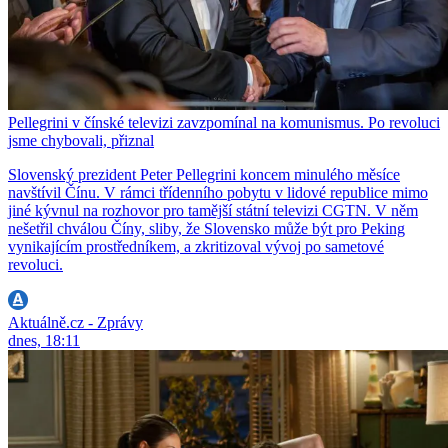
Pellegrini v čínské televizi zavzpomínal na komunismus. Po revoluci
jsme chybovali, přiznal
Slovenský prezident Peter Pellegrini koncem minulého měsíce
navštívil Čínu. V rámci třídenního pobytu v lidové republice mimo
jiné kývnul na rozhovor pro tamější státní televizi CGTN. V něm
nešetřil chválou Číny, sliby, že Slovensko může být pro Peking
vynikajícím prostředníkem, a zkritizoval vývoj po sametové
revoluci.
Aktuálně.cz - Zprávy
dnes, 18:11