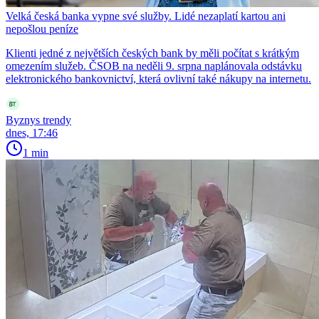
Velká česká banka vypne své služby. Lidé nezaplatí kartou ani
nepošlou peníze
Klienti jedné z největších českých bank by měli počítat s krátkým
omezením služeb. ČSOB na neděli 9. srpna naplánovala odstávku
elektronického bankovnictví, která ovlivní také nákupy na internetu.
Byznys trendy
dnes, 17:46
1 min