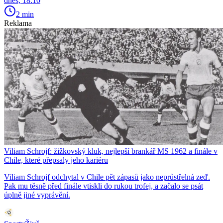
dnes, 18:10
2 min
Reklama
Viliam Schrojf: žižkovský kluk, nejlepší brankář MS 1962 a finále v
Chile, které přepsaly jeho kariéru
Viliam Schrojf odchytal v Chile pět zápasů jako neprůstřelná zeď.
Pak mu těsně před finále vtiskli do rukou trofej, a začalo se psát
úplně jiné vyprávění.