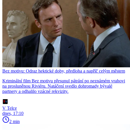
Bez motivu: Odraz hektické doby, předloha a napříč celým městem
Kriminální film Bez motivu přesunul pátrání po neznámém vrahovi
na prosluněnou Riviéru. Natáčení svedlo dohromady bývalé
partnery a odhalilo vzácné rekvizity.
V Telce
dnes, 17:10
2 min