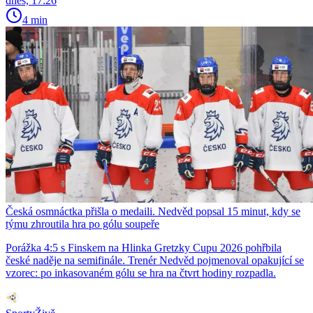
dnes, 17:26
4 min
Česká osmnáctka přišla o medaili. Nedvěd popsal 15 minut, kdy se
týmu zhroutila hra po gólu soupeře
Porážka 4:5 s Finskem na Hlinka Gretzky Cupu 2026 pohřbila
české naděje na semifinále. Trenér Nedvěd pojmenoval opakující se
vzorec: po inkasovaném gólu se hra na čtvrt hodiny rozpadla.