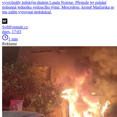
vyvrcholily loňským titulem Landa Norrise. Přestože jej pohání
pohonná jednotka vedoucího týmu, Mercedesu, kromě Maďarska se
mu zatím vyrovnat nedokázal.
SvětFormule.cz
dnes, 17:03
1 min
Reklama