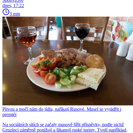
SportyŽivě
dnes, 17:22
3 min
Plivou a močí nám do jídla, naříkají Rusové. Musel se vyjádřit i
premiér
Na sociálních sítích se začaly masově šířit příspěvky, podle nichž
Gruzínci záměrně ponižují a šikanují ruské turisty. Tvrdí například,