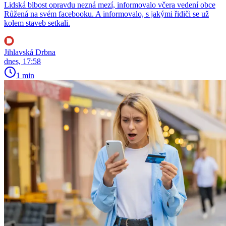
Lidská blbost opravdu nezná mezí, informovalo včera vedení obce
Růžená na svém facebooku. A informovalo, s jakými řidiči se už
kolem staveb setkali.
Jihlavská Drbna
dnes, 17:58
1 min