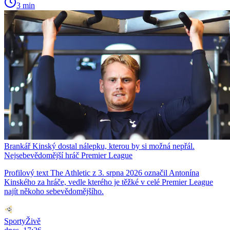
3 min
Brankář Kinský dostal nálepku, kterou by si možná nepřál.
Nejsebevědomější hráč Premier League
Profilový text The Athletic z 3. srpna 2026 označil Antonína
Kinského za hráče, vedle kterého je těžké v celé Premier League
najít někoho sebevědomějšího.
SportyŽivě