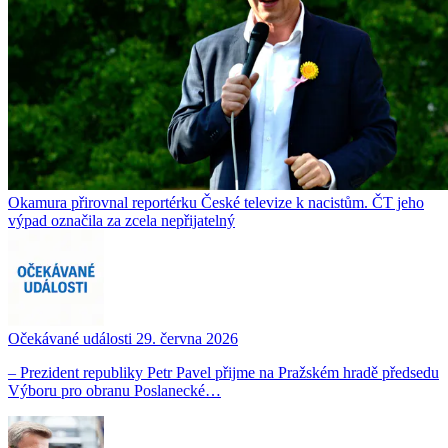
Okamura přirovnal reportérku České televize k nacistům. ČT jeho
výpad označila za zcela nepřijatelný
Očekávané události 29. června 2026
– Prezident republiky Petr Pavel přijme na Pražském hradě předsedu
Výboru pro obranu Poslanecké…