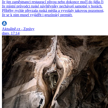
že jim zaměstnanci restaurací plivou nebo dokonce močí do jídla či
že místní průvodci ruské návštěvníky nechávají samotné v horách.
Příběhy rychle převzala ruská média a vyvolaly takovou pozornost,
že se k nim musel vyjádřit i gruzínský premiér.
Aktuálně.cz - Zprávy
dnes, 17:14