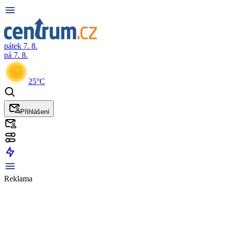
pátek 7. 8.
pá 7. 8.
25°C
Přihlášení
Reklama