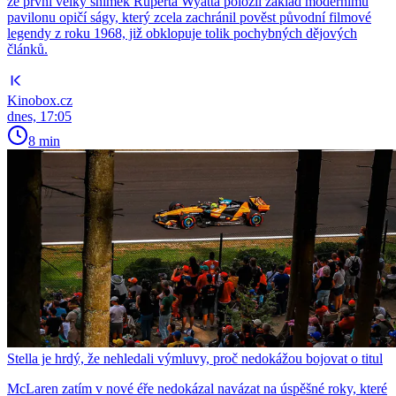
že první velký snímek Ruperta Wyatta položil základ modernímu
pavilonu opičí ságy, který zcela zachránil pověst původní filmové
legendy z roku 1968, již obklopuje tolik pochybných dějových
článků.
Kinobox.cz
dnes, 17:05
8 min
Stella je hrdý, že nehledali výmluvy, proč nedokážou bojovat o titul
McLaren zatím v nové éře nedokázal navázat na úspěšné roky, které