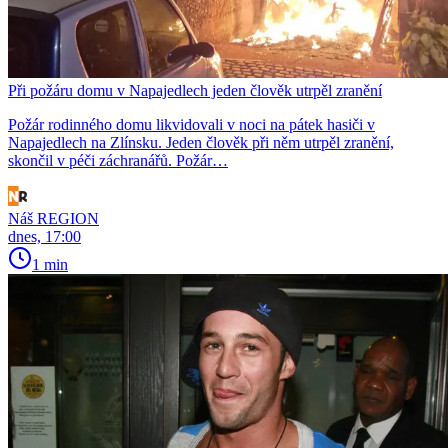
Při požáru domu v Napajedlech jeden člověk utrpěl zranění
Požár rodinného domu likvidovali v noci na pátek hasiči v
Napajedlech na Zlínsku. Jeden člověk při něm utrpěl zranění,
skončil v péči záchranářů. Požár…
Náš REGION
dnes, 17:00
1 min