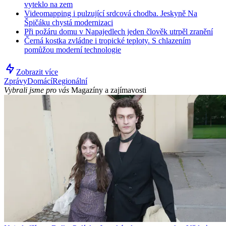
vyteklo na zem
Videomapping i pulzující srdcová chodba. Jeskyně Na
Špičáku chystá modernizaci
Při požáru domu v Napajedlech jeden člověk utrpěl zranění
Černá kostka zvládne i tropické teploty. S chlazením
pomůžou moderní technologie
Zobrazit více
Zprávy
Domácí
Regionální
Vybrali jsme pro vás
Magazíny a zajímavosti