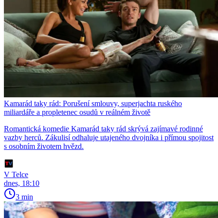
Kamarád taky rád: Porušení smlouvy, superjachta ruského
miliardáře a propletenec osudů v reálném životě
Romantická komedie Kamarád taky rád skrývá zajímavé rodinné
vazby herců. Zákulisí odhaluje utajeného dvojníka i přímou spojitost
s osobním životem hvězd.
V Telce
dnes, 18:10
3 min