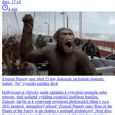
dnes, 17:10
4 min
Zrození Planety opic před 15 lety dokonale zachránilo legendu.
Jediné „Ne“ vyrazilo publiku dech
Hollywood si vždycky najde záminku k vytvoření prequelu nebo
rebootu, jímž pořádně vyždímá existující úspěšnou franšízu.
Způsob, jakým se k vrstevnaté mytologii předchozích filmů v roce
2011 postavil „prequelový reboot“ Zrození Planety opic (Rise of the
Planet of the Apes), je ale dodnes v podstatě učebnicový. Není divu,