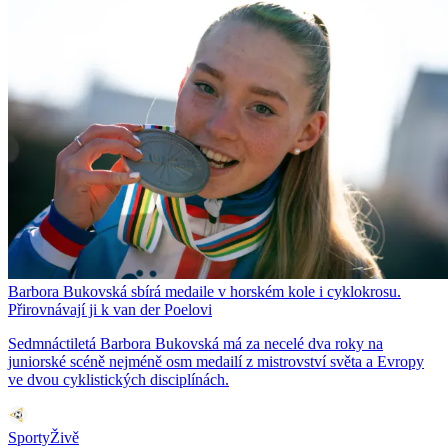
Barbora Bukovská sbírá medaile v horském kole i cyklokrosu.
Přirovnávají ji k van der Poelovi
Sedmnáctiletá Barbora Bukovská má za necelé dva roky na
juniorské scéně nejméně osm medailí z mistrovství světa a Evropy
ve dvou cyklistických disciplínách.
SportyŽivě