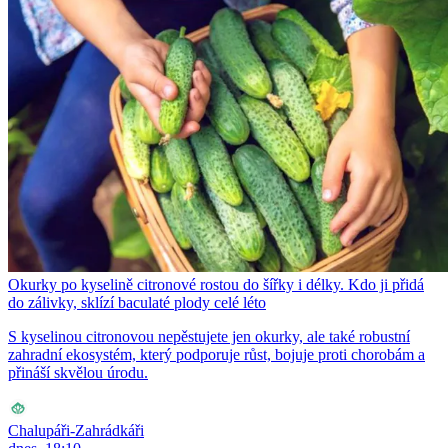
Okurky po kyselině citronové rostou do šířky i délky. Kdo ji přidá
do zálivky, sklízí baculaté plody celé léto
S kyselinou citronovou nepěstujete jen okurky, ale také robustní
zahradní ekosystém, který podporuje růst, bojuje proti chorobám a
přináší skvělou úrodu.
Chalupáři-Zahrádkáři