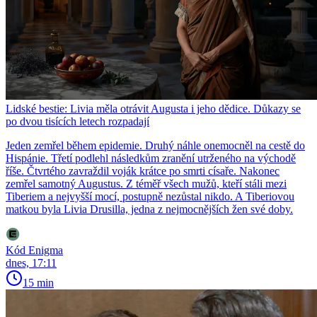
Lidské bestie: Livia měla otrávit Augusta i jeho dědice. Důkazy se
po dvou tisících letech rozpadají
Jeden zemřel během epidemie. Druhý náhle onemocněl na cestě do
Hispánie. Třetí podlehl následkům zranění utrženého na východě
říše. Čtvrtého zavraždil voják krátce po smrti císaře. Nakonec
zemřel samotný Augustus. Z téměř všech mužů, kteří stáli mezi
Tiberiem a nejvyšší mocí, postupně nezůstal nikdo. A Tiberiovou
matkou byla Livia Drusilla, jedna z nejmocnějších žen své doby.
Kód Enigma
dnes, 17:11
15 min