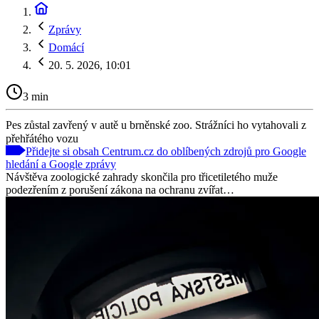
Zprávy
Domácí
20. 5. 2026, 10:01
3 min
Pes zůstal zavřený v autě u brněnské zoo. Strážníci ho vytahovali z
přehřátého vozu
Přidejte si obsah Centrum.cz do oblíbených zdrojů pro Google
hledání a Google zprávy
Návštěva zoologické zahrady skončila pro třicetiletého muže
podezřením z porušení zákona na ochranu zvířat…