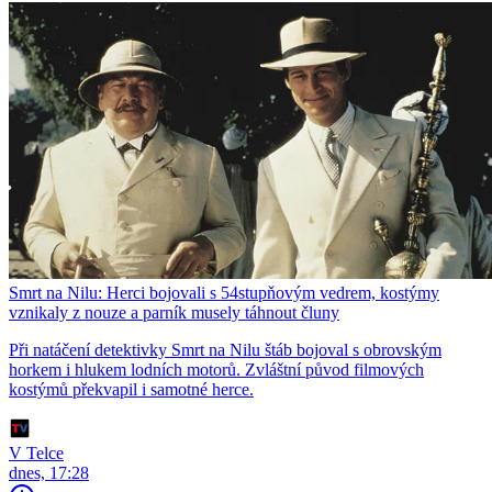
Smrt na Nilu: Herci bojovali s 54stupňovým vedrem, kostýmy
vznikaly z nouze a parník musely táhnout čluny
Při natáčení detektivky Smrt na Nilu štáb bojoval s obrovským
horkem i hlukem lodních motorů. Zvláštní původ filmových
kostýmů překvapil i samotné herce.
V Telce
dnes, 17:28