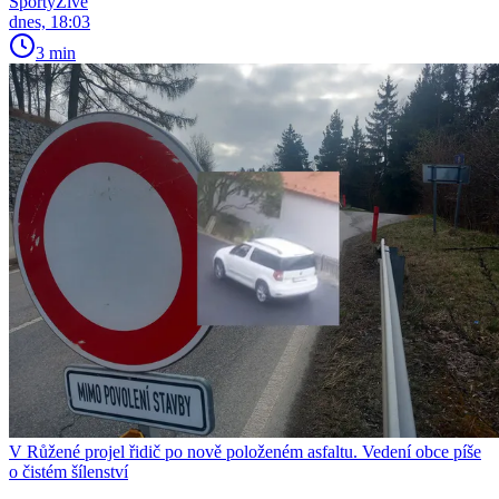
SportyŽivě
dnes, 18:03
3 min
V Růžené projel řidič po nově položeném asfaltu. Vedení obce píše
o čistém šílenství