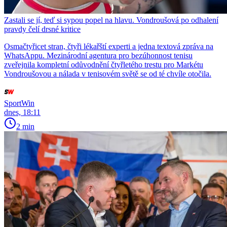
Zastali se jí, teď si sypou popel na hlavu. Vondroušová po odhalení
pravdy čelí drsné kritice
Osmačtyřicet stran, čtyři lékařští experti a jedna textová zpráva na
WhatsAppu. Mezinárodní agentura pro bezúhonnost tenisu
zveřejnila kompletní odůvodnění čtyřletého trestu pro Markétu
Vondroušovou a nálada v tenisovém světě se od té chvíle otočila.
SportWin
dnes, 18:11
2 min