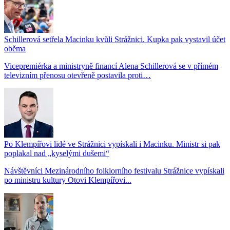
Schillerová setřela Macinku kvůli Strážnici. Kupka pak vystavil účet
oběma
Vicepremiérka a ministryně financí Alena Schillerová se v přímém
televizním přenosu otevřeně postavila proti…
Po Klempířovi lidé ve Strážnici vypískali i Macinku. Ministr si pak
poplakal nad „kyselými dušemi“
Návštěvníci Mezinárodního folklorního festivalu Strážnice vypískali
po ministru kultury Otovi Klempířovi...