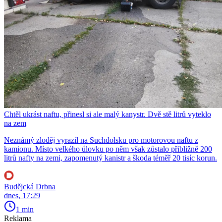
Chtěl ukrást naftu, přinesl si ale malý kanystr. Dvě stě litrů vyteklo
na zem
Neznámý zloděj vyrazil na Suchdolsku pro motorovou naftu z
kamionu. Místo velkého úlovku po něm však zůstalo přibližně 200
litrů nafty na zemi, zapomenutý kanistr a škoda téměř 20 tisíc korun.
Budějcká Drbna
dnes, 17:29
1 min
Reklama