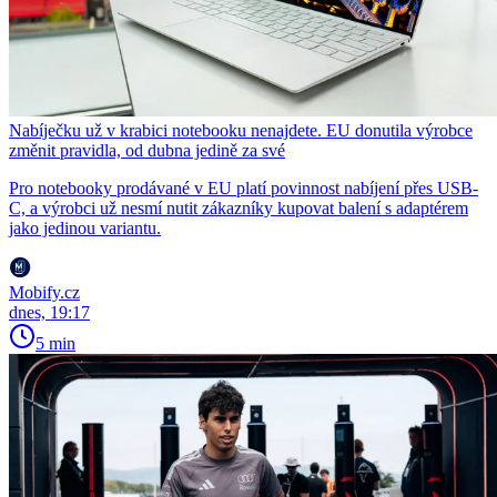
Nabíječku už v krabici notebooku nenajdete. EU donutila výrobce
změnit pravidla, od dubna jedině za své
Pro notebooky prodávané v EU platí povinnost nabíjení přes USB-
C, a výrobci už nesmí nutit zákazníky kupovat balení s adaptérem
jako jedinou variantu.
Mobify.cz
dnes, 19:17
5 min