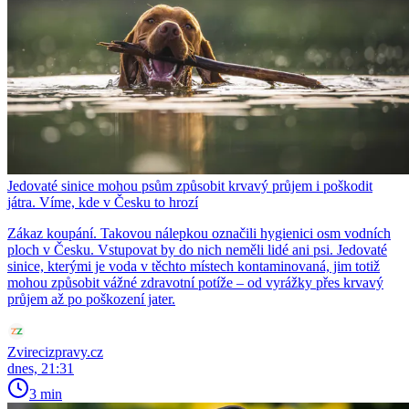
Jedovaté sinice mohou psům způsobit krvavý průjem i poškodit
játra. Víme, kde v Česku to hrozí
Zákaz koupání. Takovou nálepkou označili hygienici osm vodních
ploch v Česku. Vstupovat by do nich neměli lidé ani psi. Jedovaté
sinice, kterými je voda v těchto místech kontaminovaná, jim totiž
mohou způsobit vážné zdravotní potíže – od vyrážky přes krvavý
průjem až po poškození jater.
Zvirecizpravy.cz
dnes, 21:31
3 min