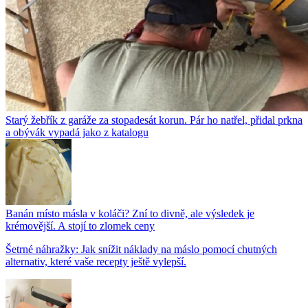
Starý žebřík z garáže za stopadesát korun. Pár ho natřel, přidal prkna
a obývák vypadá jako z katalogu
Banán místo másla v koláči? Zní to divně, ale výsledek je
krémovější. A stojí to zlomek ceny
Šetrné náhražky: Jak snížit náklady na máslo pomocí chutných
alternativ, které vaše recepty ještě vylepší.