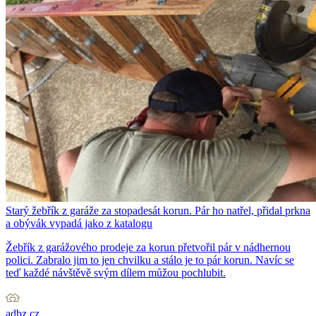
Starý žebřík z garáže za stopadesát korun. Pár ho natřel, přidal prkna
a obývák vypadá jako z katalogu
Žebřík z garážového prodeje za korun přetvořil pár v nádhernou
polici. Zabralo jim to jen chvilku a stálo je to pár korun. Navíc se
teď každé návštěvě svým dílem můžou pochlubit.
adbz.cz