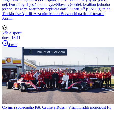
něj, Ducati by si ještě mohla vysvětlovat výsledek kvalitou jednoho
jezdce. Jenže za Martínem nepřijela další Ducati. Přijel Ai Ogura na
Trackhouse Aprilii. A za ním Marco Bezzecchi na druhé tovární
Aprilii.
Vše o sportu
dnes, 18:11
4 min
Co mají společného Pitt, Cruise a Rossi? Všichni řídili monopost F1