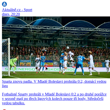
Aktuálně.cz - Sport
dnes, 20:20
Sparta znovu padla. V Mladé Boleslavi prohrála 0:2, domácí vedou
ligu
Fotbalisté Sparty prohráli v Mladé Boleslavi 0:2 a po druhé porážce
v sezoně mají po třech ligových kolech pouze tři body. Středočeši
vedou tabulku.