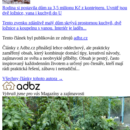
Rodina si postavila dům za 3,5 milionu Kč z kontejneru. Uvnitř jsou
dvě ložnice, vana i kuchyň do U
Tento zvenku zdánlivě malý dům skrývá prostornou kuchyň, dvě
ložnice a koupelnu s vanou. Interiér je laděn...
Tento článek byl publikován ze zdrojů
adbz.cz
Články z Adbz.cz přinášejí lehce oddechový, ale prakticky
zaměřený obsah, který kombinuje domácí tipy, kreativní návody,
zajímavosti ze světa a neobvyklé příběhy. Obsah je pestrý, často
inspirovaný každodenním životem a určený pro čtenáře, kteří mají
rádi praktická řešení, zábavu i netradiční...
Všechny články tohoto autora →
Vybrali jsme pro vás
Magazíny a zajímavosti