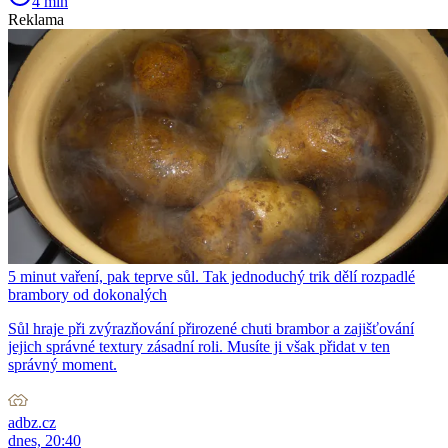
4 min
Reklama
5 minut vaření, pak teprve sůl. Tak jednoduchý trik dělí rozpadlé
brambory od dokonalých
Sůl hraje při zvýrazňování přirozené chuti brambor a zajišťování
jejich správné textury zásadní roli. Musíte ji však přidat v ten
správný moment.
adbz.cz
dnes, 20:40