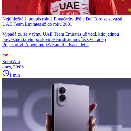
Nejdůležitější podpis roku? Pogačarův dědic Del Toro se zavázal
UAE Team Emirates až do roku 2031
Vypadá to, že v týmu UAE Team Emirates už vědí, kdo jednou
převezme štafetu po slovinském stroji na vítězství Tadeji
Pogačarovi. A není mu ještě ani třiadvacet let...
SportWin
dnes, 20:06
1 min