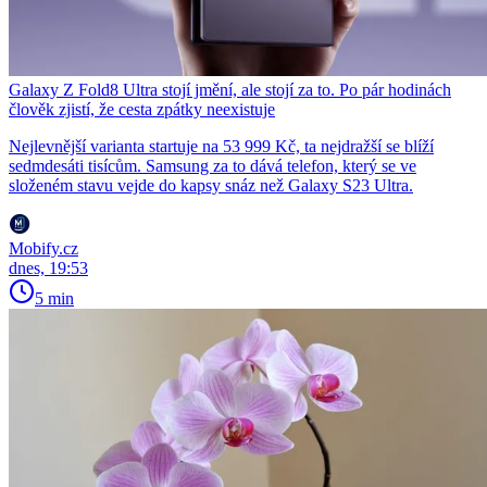
Galaxy Z Fold8 Ultra stojí jmění, ale stojí za to. Po pár hodinách
člověk zjistí, že cesta zpátky neexistuje
Nejlevnější varianta startuje na 53 999 Kč, ta nejdražší se blíží
sedmdesáti tisícům. Samsung za to dává telefon, který se ve
složeném stavu vejde do kapsy snáz než Galaxy S23 Ultra.
Mobify.cz
dnes, 19:53
5 min