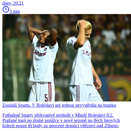
dnes, 20:21
3 min
Zoufalá Sparta. V Boleslavi ani jednou nevystřelila na branku
Fotbalisté Sparty překvapivě prohráli v Mladé Boleslavi 0:2.
Pražané mají po druhé porážce v nové sezoně po třech ligových
kolech pouze tři body za upocené domácí vítězství nad Zlínem.