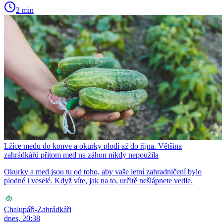
2 min
Lžíce medu do konve a okurky plodí až do října. Většina
zahrádkářů přitom med na záhon nikdy nepoužila
Okurky a med jsou tu od toho, aby vaše letní zahradničení bylo
plodné i veselé. Když víte, jak na to, určitě nešlápnete vedle.
Chalupáři-Zahrádkáři
dnes, 20:38