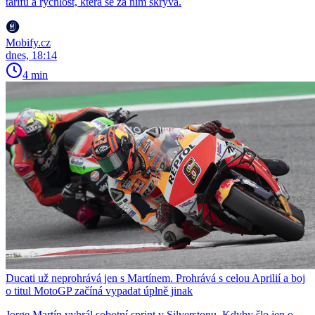
tarifu a rychlost, která se za ním skrývá.
Mobify.cz
dnes, 18:14
4 min
Ducati už neprohrává jen s Martínem. Prohrává s celou Aprilií a boj
o titul MotoGP začíná vypadat úplně jinak
Jorge Martín vyhrál sobotní sprint v Silverstonu. Kdyby šlo jen o