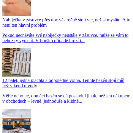
Nabíječka v zásuvce přes noc vás ročně stojí víc, než si myslíte. A to
není ten hlavní problém
Pokud necháváte své nabíječky neustále v zásuvce, může se vám to
nehezky vymstít. V horším případě hrozí i...
12 palet, jedna plachta a odpoledne volna. Tenhle bazén stojí míň
než víkend u vody
Věřte nebo ne, domácí bazén se dá postavit i jinak, než jen nákupem
v obchodech – levně, jednoduše a klidně...