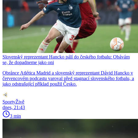
Slovenský reprezentant Hancko pálí do českého fotbalu: Obávám
se, že dopadneme jako oni
Obránce Atlética Madrid a slovenský reprezentant Dávid Hancko v
červencovém podcastu varoval před stagnací slovenského fotbalu, a
jako odstrašující příklad použil Česko.
SportyŽivě
dnes, 21:43
3 min