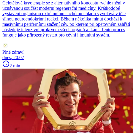
Celotělová kryoterapie se z alternativního konceptu rychle mění v
uznávanou součást moderní regenerační medicíny. Krátkodobé
vystavení organismu extrémnímu suchému chladu vyvolává v těle
silnou neuroendokrinní reakci. Během několika minut dochází k
masivnímu perifernímu stažení cév, po kterém při opětovném zahřátí
následuje intenzivní prokrvení všech orgánů a tkání. Tento proces
funguje jako přirozený restart pro cévní i imunitní systém.
Plné zdraví
dnes, 20:07
2 min