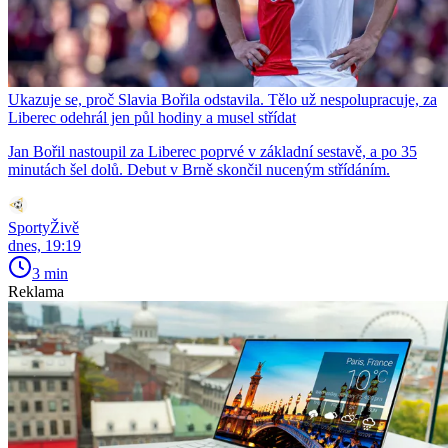
Ukazuje se, proč Slavia Bořila odstavila. Tělo už nespolupracuje, za
Liberec odehrál jen půl hodiny a musel střídat
Jan Bořil nastoupil za Liberec poprvé v základní sestavě, a po 35
minutách šel dolů. Debut v Brně skončil nuceným střídáním.
SportyŽivě
dnes, 19:19
3 min
Reklama