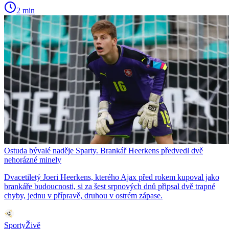
2 min
Ostuda bývalé naděje Sparty. Brankář Heerkens předvedl dvě
nehorázné minely
Dvacetiletý Joeri Heerkens, kterého Ajax před rokem kupoval jako
brankáře budoucnosti, si za šest srpnových dnů připsal dvě trapné
chyby, jednu v přípravě, druhou v ostrém zápase.
SportyŽivě