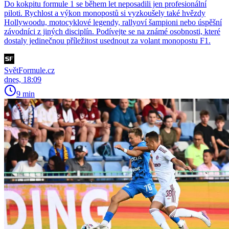
Do kokpitu formule 1 se během let neposadili jen profesionální
piloti. Rychlost a výkon monopostů si vyzkoušely také hvězdy
Hollywoodu, motocyklové legendy, rallyoví šampioni nebo úspěšní
závodníci z jiných disciplín. Podívejte se na známé osobnosti, které
dostaly jedinečnou příležitost usednout za volant monopostu F1.
SvětFormule.cz
dnes, 18:09
9 min