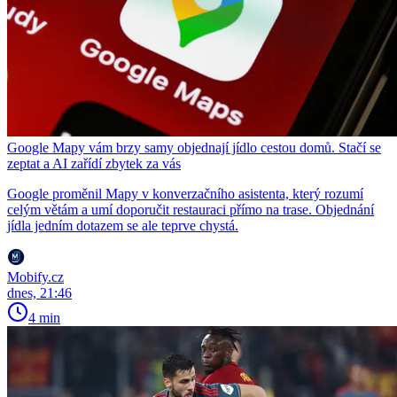
Google Mapy vám brzy samy objednají jídlo cestou domů. Stačí se
zeptat a AI zařídí zbytek za vás
Google proměnil Mapy v konverzačního asistenta, který rozumí
celým větám a umí doporučit restauraci přímo na trase. Objednání
jídla jedním dotazem se ale teprve chystá.
Mobify.cz
dnes, 21:46
4 min