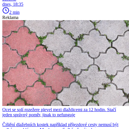
dnes, 18:35
2 min
Reklama
Ocet se solí rozežere plevel mezi dlaždicemi za 12 hodin. Stačí
jeden správný poměr, jinak to nefunguje
Čištění dlažebních kostek například příjezdové cesty nemusí být