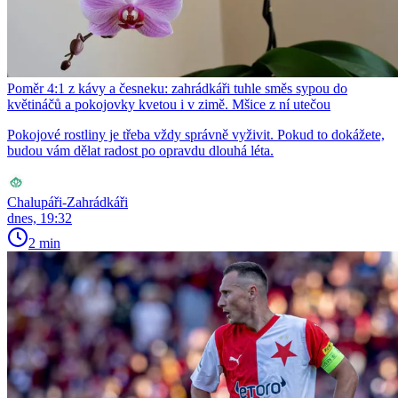
Poměr 4:1 z kávy a česneku: zahrádkáři tuhle směs sypou do
květináčů a pokojovky kvetou i v zimě. Mšice z ní utečou
Pokojové rostliny je třeba vždy správně vyživit. Pokud to dokážete,
budou vám dělat radost po opravdu dlouhá léta.
Chalupáři-Zahrádkáři
dnes, 19:32
2 min