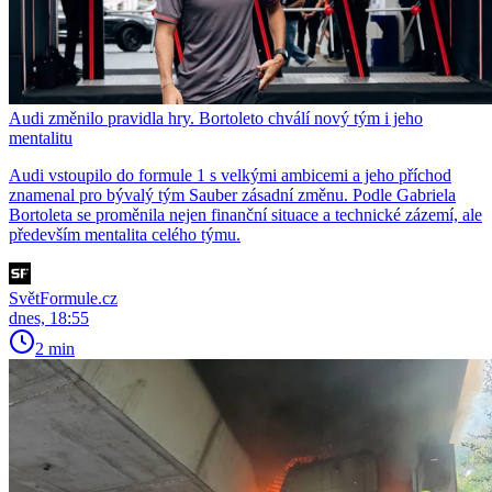
Audi změnilo pravidla hry. Bortoleto chválí nový tým i jeho
mentalitu
Audi vstoupilo do formule 1 s velkými ambicemi a jeho příchod
znamenal pro bývalý tým Sauber zásadní změnu. Podle Gabriela
Bortoleta se proměnila nejen finanční situace a technické zázemí, ale
především mentalita celého týmu.
SvětFormule.cz
dnes, 18:55
2 min