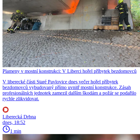
Plameny v mostní konstrukci: V Liberci hořel příbytek bezdomovců
V liberecké části Staré Pavlovice dnes večer hořel příbytek
bezdomovců vybudovaný přímo uvnitř mostní konstrukce. Zásah
profesionálních jednotek zamezil dalším škodám a požár se podařilo
rychle zlikvidovat.
Liberecká Drbna
dnes, 18:52
1 min