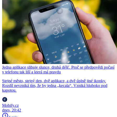
Jedna aplikace slibuje slunce, druhá déšť. Proč se předpovědi počasí
v telefonu tak liší a která má pravdu
Stejné město, stejný den, dvě aplikace, a dvě úplně jiné ikonky.
Rozdíl nevzniká tím, že by jedna „kecala“. Vzniká hluboko pod
kapotou.
Mobify.cz
dnes, 20:42