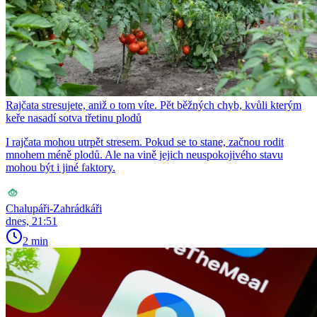
Rajčata stresujete, aniž o tom víte. Pět běžných chyb, kvůli kterým
keře nasadí sotva třetinu plodů
I rajčata mohou utrpět stresem. Pokud se to stane, začnou rodit
mnohem méně plodů. Ale na vině jejich neuspokojivého stavu
mohou být i jiné faktory.
Chalupáři-Zahrádkáři
dnes, 21:51
2 min