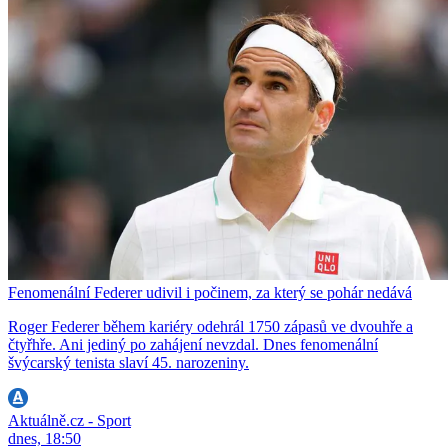
Fenomenální Federer udivil i počinem, za který se pohár nedává
Roger Federer během kariéry odehrál 1750 zápasů ve dvouhře a
čtyřhře. Ani jediný po zahájení nevzdal. Dnes fenomenální
švýcarský tenista slaví 45. narozeniny.
Aktuálně.cz - Sport
dnes, 18:50