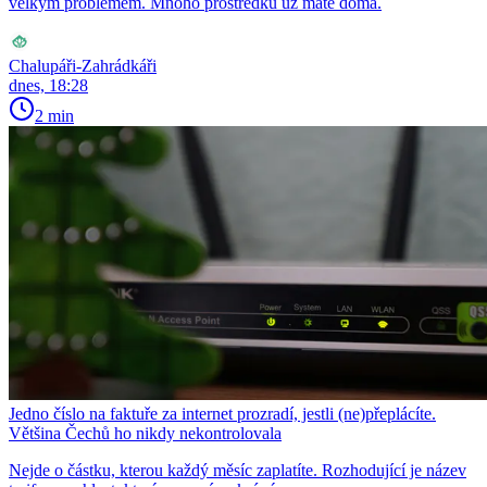
velkým problémem. Mnoho prostředků už máte doma.
Chalupáři-Zahrádkáři
dnes, 18:28
2 min
Jedno číslo na faktuře za internet prozradí, jestli (ne)přeplácíte.
Většina Čechů ho nikdy nekontrolovala
Nejde o částku, kterou každý měsíc zaplatíte. Rozhodující je název