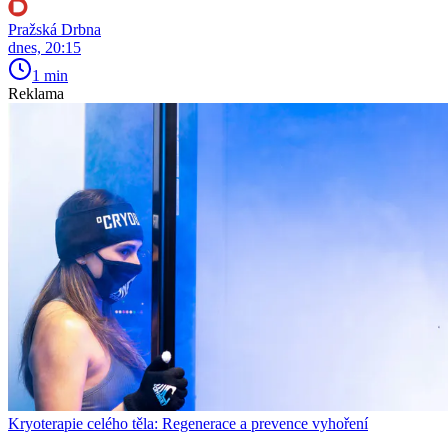
Pražská Drbna
dnes, 20:15
1 min
Reklama
Kryoterapie celého těla: Regenerace a prevence vyhoření