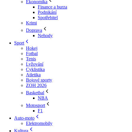
Ekonomika
Finance a burza
Podnikání
Spotřebitel
Krimi
Doprava
Nehody
Sport
Hokej
Fotbal
Tenis
Lyžování
Cyklistika
Atletika
Bojové sporty
ZOH 2026
Basketbal
NBA
Motosport
F1
Auto-moto
Elektromobily
Kultura