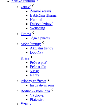
Ženské centrum
Zdraví
Ženské zdraví
Babiččina lékárna
Hubnutí
Duševní zdraví
Wellbeing
Fitness
Jóga a pilates
Módní trendy
Aktuální trendy
Doplňky
Krása
Péče o pleť
Péče o tělo
Vlasy
Nehty
Příběhy ze života
Inspirativní ženy
Rodina & komunita
Výchova
Přátelství
Vztahy