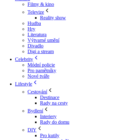
Filmy & kino
Televize
Reality show
Hudba
Hry
Literatura
Výtvarné umění
Divadlo
Digi a stream
Celebrity
Módní policie
Pro pamětníky
Nové tváře
Lifestyle
Cestování
Destinace
Rady na cesty
Bydlení
Interiery
Rady do domu
DIY
Pro kutily