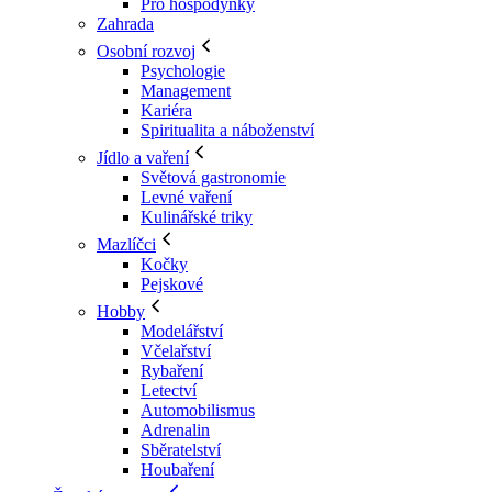
Pro hospodyňky
Zahrada
Osobní rozvoj
Psychologie
Management
Kariéra
Spiritualita a náboženství
Jídlo a vaření
Světová gastronomie
Levné vaření
Kulinářské triky
Mazlíčci
Kočky
Pejskové
Hobby
Modelářství
Včelařství
Rybaření
Letectví
Automobilismus
Adrenalin
Sběratelství
Houbaření