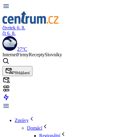
čtvrtek 6. 8.
čt 6. 8.
27°C
Internet
Firmy
Recepty
Slovníky
Přihlášení
Zprávy
Domácí
Regionální