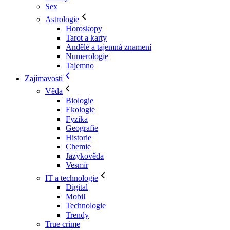
Sex
Astrologie
Horoskopy
Tarot a karty
Andělé a tajemná znamení
Numerologie
Tajemno
Zajímavosti
Věda
Biologie
Ekologie
Fyzika
Geografie
Historie
Chemie
Jazykověda
Vesmír
IT a technologie
Digital
Mobil
Technologie
Trendy
True crime