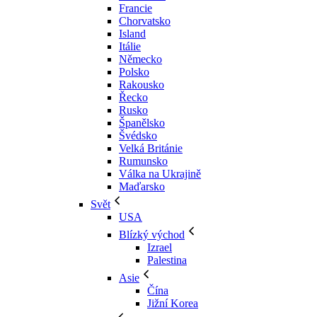
Francie
Chorvatsko
Island
Itálie
Německo
Polsko
Rakousko
Řecko
Rusko
Španělsko
Švédsko
Velká Británie
Rumunsko
Válka na Ukrajině
Maďarsko
Svět
USA
Blízký východ
Izrael
Palestina
Asie
Čína
Jižní Korea