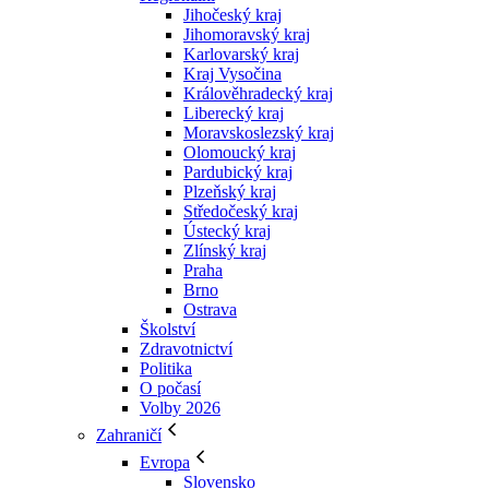
Jihočeský kraj
Jihomoravský kraj
Karlovarský kraj
Kraj Vysočina
Králověhradecký kraj
Liberecký kraj
Moravskoslezský kraj
Olomoucký kraj
Pardubický kraj
Plzeňský kraj
Středočeský kraj
Ústecký kraj
Zlínský kraj
Praha
Brno
Ostrava
Školství
Zdravotnictví
Politika
O počasí
Volby 2026
Zahraničí
Evropa
Slovensko