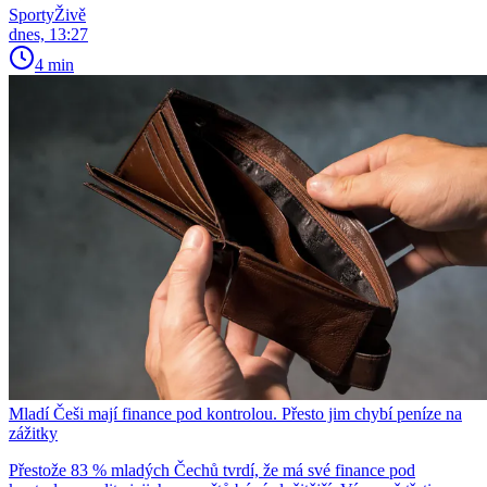
SportyŽivě
dnes, 13:27
4 min
Mladí Češi mají finance pod kontrolou. Přesto jim chybí peníze na
zážitky
Přestože 83 % mladých Čechů tvrdí, že má své finance pod