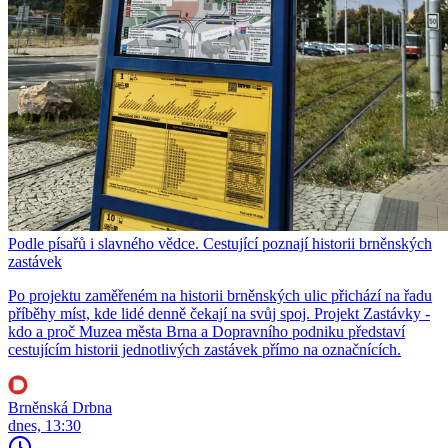
Podle písařů i slavného vědce. Cestující poznají historii brněnských
zastávek
Po projektu zaměřeném na historii brněnských ulic přichází na řadu
příběhy míst, kde lidé denně čekají na svůj spoj. Projekt Zastávky -
kdo a proč Muzea města Brna a Dopravního podniku představí
cestujícím historii jednotlivých zastávek přímo na označnících.
Brněnská Drbna
dnes, 13:30