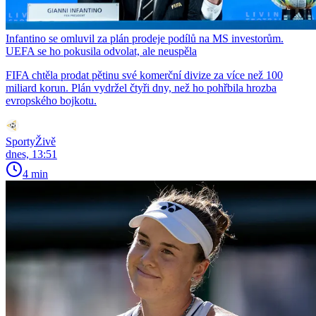
Infantino se omluvil za plán prodeje podílů na MS investorům.
UEFA se ho pokusila odvolat, ale neuspěla
FIFA chtěla prodat pětinu své komerční divize za více než 100
miliard korun. Plán vydržel čtyři dny, než ho pohřbila hrozba
evropského bojkotu.
SportyŽivě
dnes, 13:51
4 min