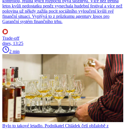
kontrolou, realita jejich rozpočtů bývá složitější. Více než třetina
letos kvůli nedostatku peněz vynechala hudební festival a více než
polovina už někdy zažila pocit sociálního vyloučení kvůli své
finanční situaci. Vyplývá to z průzkumu agentury Ipsos pro
Garanční systém finančního trhu.
Trade-off
dnes, 13:25
2 min
Bylo to takové letadlo. Podnikatel Chládek čelí obžalobě z