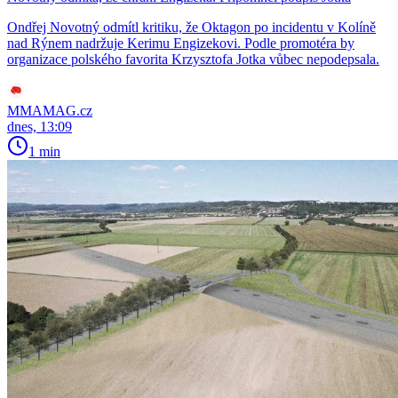
Ondřej Novotný odmítl kritiku, že Oktagon po incidentu v Kolíně
nad Rýnem nadržuje Kerimu Engizekovi. Podle promotéra by
organizace polského favorita Krzysztofa Jotka vůbec nepodepsala.
MMAMAG.cz
dnes, 13:09
1 min