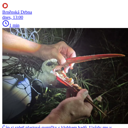
Brněnská Drbna
dnes, 13:00
1 min
Čáp si spletl plastové gumičky s klubkem hadů. Uvízly mu v