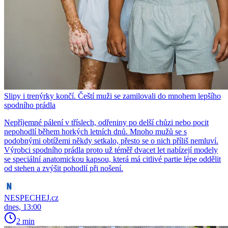
Slipy i trenýrky končí. Čeští muži se zamilovali do mnohem lepšího
spodního prádla
Nepříjemné pálení v tříslech, odřeniny po delší chůzi nebo pocit
nepohodlí během horkých letních dnů. Mnoho mužů se s
podobnými obtížemi někdy setkalo, přesto se o nich příliš nemluví.
Výrobci spodního prádla proto už téměř dvacet let nabízejí modely
se speciální anatomickou kapsou, která má citlivé partie lépe oddělit
od stehen a zvýšit pohodlí při nošení.
NESPECHEJ.cz
dnes, 13:00
2 min