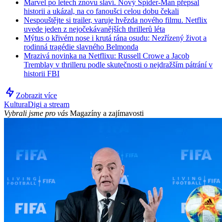
Marvel po letech znovu slaví. Nový Spider-Man přepsal
historii a ukázal, na co fanoušci celou dobu čekali
Nespouštějte si trailer, varuje hvězda nového filmu. Netflix
uvede jeden z nejočekávanějších thrillerů léta
Mýtus o křivém nose i krutá rána osudu: Nezřízený život a
rodinná tragédie slavného Belmonda
Mrazivá novinka na Netflixu: Russell Crowe a Jacob
Tremblay v thrilleru podle skutečnosti o nejdražším pátrání v
historii FBI
Zobrazit více
Kultura
Digi a stream
Vybrali jsme pro vás
Magazíny a zajímavosti