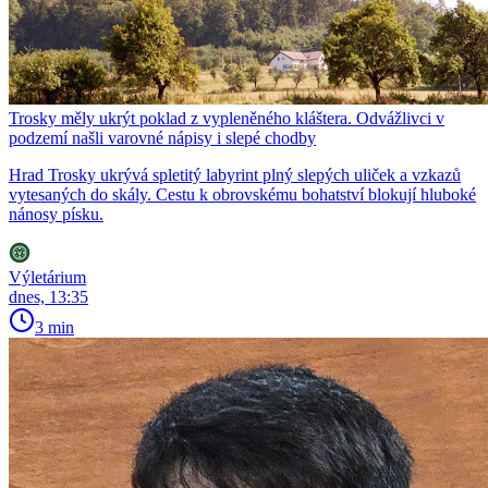
Trosky měly ukrýt poklad z vypleněného kláštera. Odvážlivci v
podzemí našli varovné nápisy i slepé chodby
Hrad Trosky ukrývá spletitý labyrint plný slepých uliček a vzkazů
vytesaných do skály. Cestu k obrovskému bohatství blokují hluboké
nánosy písku.
Výletárium
dnes, 13:35
3 min