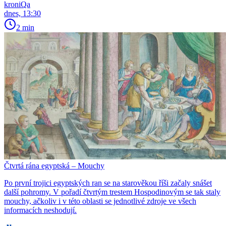
kroniQa
dnes, 13:30
2 min
Čtvrtá rána egyptská – Mouchy
Po první trojici egyptských ran se na starověkou říši začaly snášet
další pohromy. V pořadí čtvrtým trestem Hospodinovým se tak staly
mouchy, ačkoliv i v této oblasti se jednotlivé zdroje ve všech
informacích neshodují.