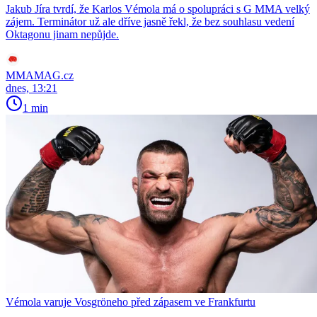
Jakub Jíra tvrdí, že Karlos Vémola má o spolupráci s G MMA velký
zájem. Terminátor už ale dříve jasně řekl, že bez souhlasu vedení
Oktagonu jinam nepůjde.
MMAMAG.cz
dnes, 13:21
1 min
Vémola varuje Vosgröneho před zápasem ve Frankfurtu