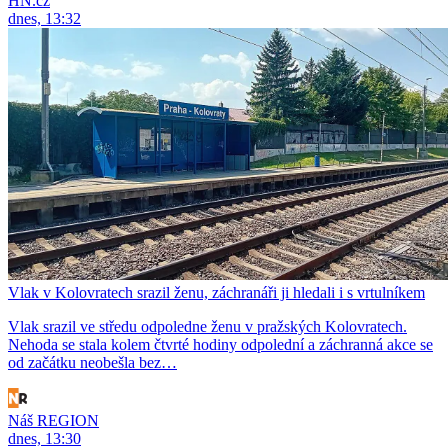
HN.cz
dnes, 13:32
Vlak v Kolovratech srazil ženu, záchranáři ji hledali i s vrtulníkem
Vlak srazil ve středu odpoledne ženu v pražských Kolovratech.
Nehoda se stala kolem čtvrté hodiny odpolední a záchranná akce se
od začátku neobešla bez…
Náš REGION
dnes, 13:30