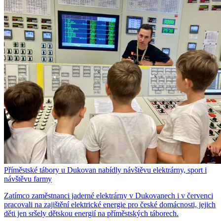
Příměstské tábory u Dukovan nabídly návštěvu elektrárny, sport i
návštěvu farmy
Zatímco zaměstnanci jaderné elektrárny v Dukovanech i v červenci
pracovali na zajištění elektrické energie pro české domácnosti, jejich
děti jen sršely dětskou energií na příměstských táborech.