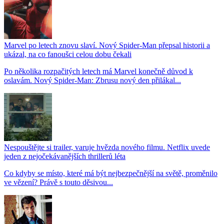
Marvel po letech znovu slaví. Nový Spider-Man přepsal historii a
ukázal, na co fanoušci celou dobu čekali
Po několika rozpačitých letech má Marvel konečně důvod k
oslavám. Nový Spider-Man: Zbrusu nový den přilákal...
Nespouštějte si trailer, varuje hvězda nového filmu. Netflix uvede
jeden z nejočekávanějších thrillerů léta
Co kdyby se místo, které má být nejbezpečnější na světě, proměnilo
ve vězení? Právě s touto děsivou...