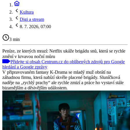
Kultura
Digi a stream
8. 7. 2026, 07:00
3 min
Peníze, ze kterých mrazí: Netflix ukáže brigádu snů, která se rychle
změní v krvavou noční můru
Přidejte si obsah Centrum.cz do oblíbených zdrojů pro Google
hledání a Google zprávy
V připravovaném fantasy K-Drama se mladý muž obrátí na
záhadnou firmu, která nabízí skvěle placené brigády. Sluníčková
naděje na „rychlý prachy“ ale rychle zmizí a práce ho vystaví stále
bizarnějším a děsivějším událostem.