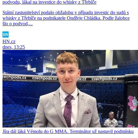
podvodu, lákal na investice do whisky z Třebíče
Státní zastupitelství podalo obžalobu v případu investic do sudů s
whisky z Třebíče na podnikatele Ondřeje Chládka. Podle žalobce
šlo o podvod,...
HN.cz
dnes, 13:25
Jíra dál láká Vémolu do G MMA. Terminátor už nastavil podmínku