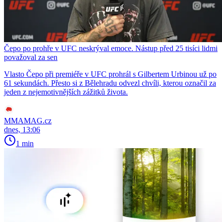
Čepo po prohře v UFC neskrýval emoce. Nástup před 25 tisíci lidmi
považoval za sen
Vlasto Čepo při premiéře v UFC prohrál s Gilbertem Urbinou už po
61 sekundách. Přesto si z Bělehradu odvezl chvíli, kterou označil za
jeden z nejemotivnějších zážitků života.
MMAMAG.cz
dnes, 13:06
1 min