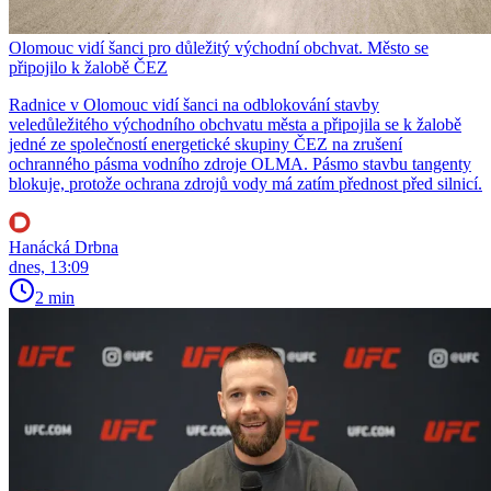
Olomouc vidí šanci pro důležitý východní obchvat. Město se
připojilo k žalobě ČEZ
Radnice v Olomouc vidí šanci na odblokování stavby
veledůležitého východního obchvatu města a připojila se k žalobě
jedné ze společností energetické skupiny ČEZ na zrušení
ochranného pásma vodního zdroje OLMA. Pásmo stavbu tangenty
blokuje, protože ochrana zdrojů vody má zatím přednost před silnicí.
Hanácká Drbna
dnes, 13:09
2 min