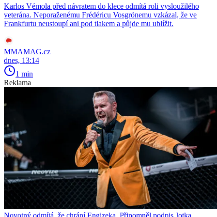
Karlos Vémola před návratem do klece odmítá roli vysloužilého
veterána. Neporaženému Frédéricu Vosgrönemu vzkázal, že ve
Frankfurtu neustoupí ani pod tlakem a půjde mu ublížit.
MMAMAG.cz
dnes, 13:14
1 min
Reklama
Novotný odmítá, že chrání Engizeka. Připomněl podpis Jotka