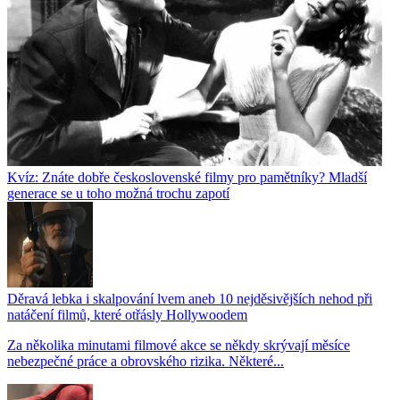
Kvíz: Znáte dobře československé filmy pro pamětníky? Mladší
generace se u toho možná trochu zapotí
Děravá lebka i skalpování lvem aneb 10 nejděsivějších nehod při
natáčení filmů, které otřásly Hollywoodem
Za několika minutami filmové akce se někdy skrývají měsíce
nebezpečné práce a obrovského rizika. Některé...