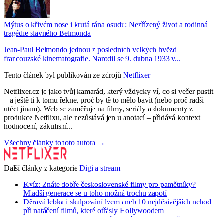
Mýtus o křivém nose i krutá rána osudu: Nezřízený život a rodinná
tragédie slavného Belmonda
Jean-Paul Belmondo jednou z posledních velkých hvězd
francouzské kinematografie. Narodil se 9. dubna 1933 v...
Tento článek byl publikován ze zdrojů
Netflixer
Netflixer.cz je jako tvůj kamarád, který vždycky ví, co si večer pustit
– a ještě ti k tomu řekne, proč by tě to mělo bavit (nebo proč radši
utéct jinam). Web se zaměřuje na filmy, seriály a dokumenty z
produkce Netflixu, ale nezůstává jen u anotací – přidává kontext,
hodnocení, zákulisní...
Všechny články tohoto autora →
Další články z kategorie
Digi a stream
Kvíz: Znáte dobře československé filmy pro pamětníky?
Mladší generace se u toho možná trochu zapotí
Děravá lebka i skalpování lvem aneb 10 nejděsivějších nehod
při natáčení filmů, které otřásly Hollywoodem