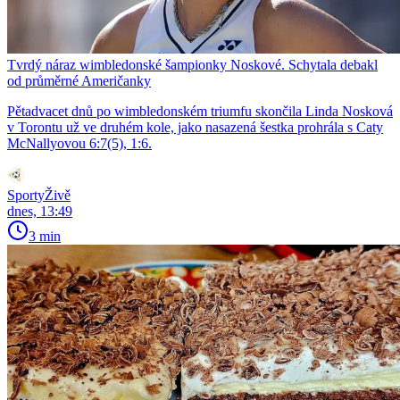
Tvrdý náraz wimbledonské šampionky Noskové. Schytala debakl
od průměrné Američanky
Pětadvacet dnů po wimbledonském triumfu skončila Linda Nosková
v Torontu už ve druhém kole, jako nasazená šestka prohrála s Caty
McNallyovou 6:7(5), 1:6.
SportyŽivě
dnes, 13:49
3 min