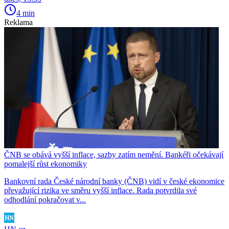
4 min
Reklama
ČNB se obává vyšší inflace, sazby zatím nemění. Bankéři očekávají
pomalejší růst ekonomiky
Bankovní rada České národní banky (ČNB) vidí v české ekonomice
převažující rizika ve směru vyšší inflace. Rada potvrdila své
odhodlání pokračovat v...