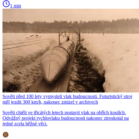
1 min
Sověti před 100 lety vymysleli vlak budoucnosti. Futuristický stroj
měl jezdit 300 km/h, nakonec zmizel v archivech
Sověti chtěli ve třicátých letech postavit vlak na obřích koulích.
Odvážný projekt rychlovlaku budoucnosti nakonec ztroskotal na
jedné zcela běžné věci.