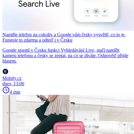
Namiřte telefon na cokoliv a Google vám česky vysvětlí, co to je.
Funguje to zdarma a odteď i v Česku
Google spustil v Česku funkci Vyhledávání Live, stačí namířit
kameru telefonu a česky se zeptat, na co se díváte. Odpověď přijde
hlasem.
Mobify.cz
dnes, 13:06
4 min