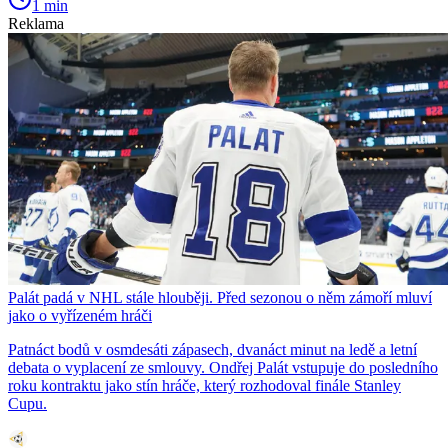
1 min
Reklama
Palát padá v NHL stále hlouběji. Před sezonou o něm zámoří mluví
jako o vyřízeném hráči
Patnáct bodů v osmdesáti zápasech, dvanáct minut na ledě a letní
debata o vyplacení ze smlouvy. Ondřej Palát vstupuje do posledního
roku kontraktu jako stín hráče, který rozhodoval finále Stanley
Cupu.