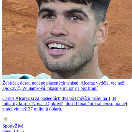
Žebříček deseti nejlépe placených tenistů: Alcaraz vydělal víc než
Djokovič, Williamsová inkasuje miliony i bez hraní
Carlos Alcaraz si za posledních dvanáct měsíců přišel na 1,34
miliardy korun. Novak Djokovič, dosud finanční král tenisu, na něj
ztrácí víc než 37 milionů dolarů.
SportyŽivě
dnes, 13:35