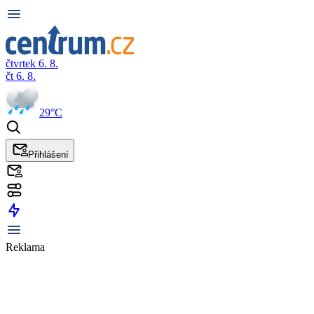
čtvrtek 6. 8.
čt 6. 8.
29°C
Přihlášení
Reklama