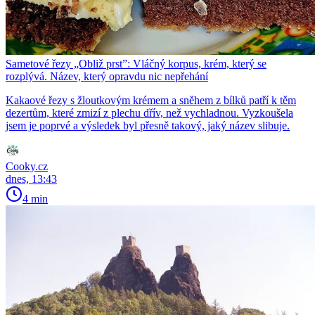
Sametové řezy „Obliž prst”: Vláčný korpus, krém, který se
rozplývá. Název, který opravdu nic nepřehání
Kakaové řezy s žloutkovým krémem a sněhem z bílků patří k těm
dezertům, které zmizí z plechu dřív, než vychladnou. Vyzkoušela
jsem je poprvé a výsledek byl přesně takový, jaký název slibuje.
Cooky.cz
dnes, 13:43
4 min