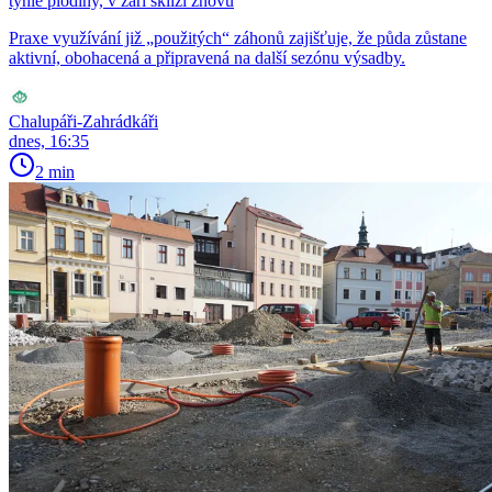
tyhle plodiny, v září sklízí znovu
Praxe využívání již „použitých“ záhonů zajišťuje, že půda zůstane
aktivní, obohacená a připravená na další sezónu výsadby.
Chalupáři-Zahrádkáři
dnes, 16:35
2 min