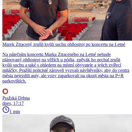
Marek Ztracený zrušil kvůli suchu ohňostroj po koncertu na Letné
Na pátečním koncertu Marka Ztraceného na Letné nebude
plánovaný ohňostroj na věžích u pódia, zpěvák ho nechal zrušit
kvůli suchu a také s ohledem na místní obyvatele a jejich zvířecí
miláčky. Pražští policisté zároveň vyzvali návštěvníky, aby do centra
města nejezdili auty, ale vozy zaparkovali na okraji města na P+R
parkovištích.
Pražská Drbna
dnes, 17:17
1 min