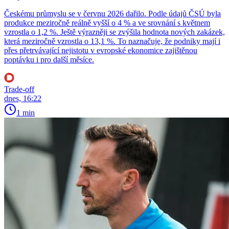
Českému průmyslu se v červnu 2026 dařilo. Podle údajů ČSÚ byla
produkce meziročně reálně vyšší o 4 % a ve srovnání s květnem
vzrostla o 1,2 %. Ještě výrazněji se zvýšila hodnota nových zakázek,
která meziročně vzrostla o 13,1 %. To naznačuje, že podniky mají i
přes přetrvávající nejistotu v evropské ekonomice zajištěnou
poptávku i pro další měsíce.
Trade-off
dnes, 16:22
1 min