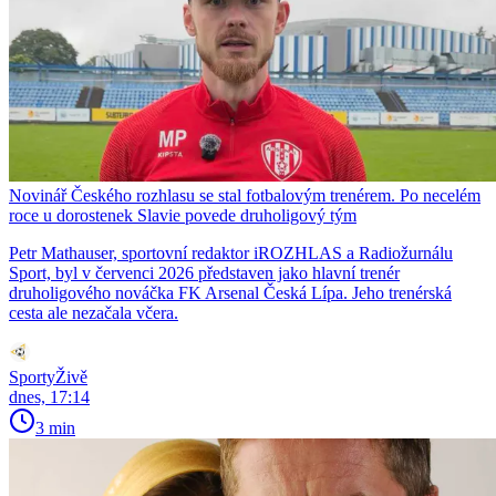
Novinář Českého rozhlasu se stal fotbalovým trenérem. Po necelém
roce u dorostenek Slavie povede druholigový tým
Petr Mathauser, sportovní redaktor iROZHLAS a Radiožurnálu
Sport, byl v červenci 2026 představen jako hlavní trenér
druholigového nováčka FK Arsenal Česká Lípa. Jeho trenérská
cesta ale nezačala včera.
SportyŽivě
dnes, 17:14
3 min