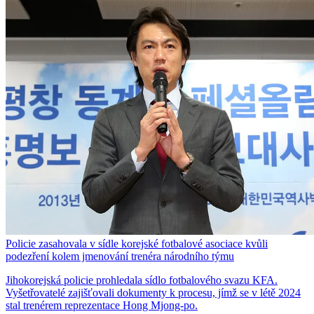
Policie zasahovala v sídle korejské fotbalové asociace kvůli
podezření kolem jmenování trenéra národního týmu
Jihokorejská policie prohledala sídlo fotbalového svazu KFA.
Vyšetřovatelé zajišťovali dokumenty k procesu, jímž se v létě 2024
stal trenérem reprezentace Hong Mjong-po.