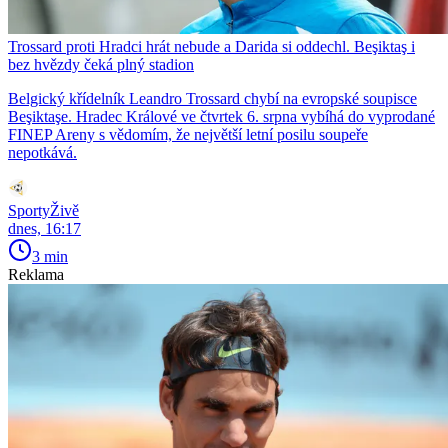
Trossard proti Hradci hrát nebude a Darida si oddechl. Beşiktaş i
bez hvězdy čeká plný stadion
Belgický křídelník Leandro Trossard chybí na evropské soupisce
Beşiktaşe. Hradec Králové ve čtvrtek 6. srpna vybíhá do vyprodané
FINEP Areny s vědomím, že největší letní posilu soupeře
nepotkává.
SportyŽivě
dnes, 16:17
3 min
Reklama