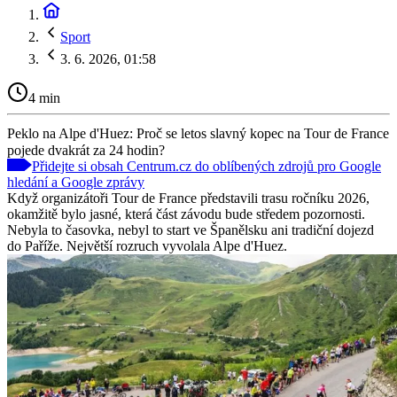
Sport
3. 6. 2026, 01:58
4 min
Peklo na Alpe d'Huez: Proč se letos slavný kopec na Tour de France
pojede dvakrát za 24 hodin?
Přidejte si obsah Centrum.cz do oblíbených zdrojů pro Google
hledání a Google zprávy
Když organizátoři Tour de France představili trasu ročníku 2026,
okamžitě bylo jasné, která část závodu bude středem pozornosti.
Nebyla to časovka, nebyl to start ve Španělsku ani tradiční dojezd
do Paříže. Největší rozruch vyvolala Alpe d'Huez.