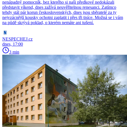
nenápadný pomocník, bez kterého si naši předkové nedokázali
představit víkend, dnes zažívá neuvěřitelnou renesanci. Zatímco
tehdy stál pár korun československých, dnes jsou sběratelé za ty
nejvzácnější kousky ochotni zaplatit i přes tři tisíce. Možná se i vám
na půdě skrývá poklad, o kterém nemáte ani tušení.
NESPECHEJ.cz
dnes, 17:00
3 min