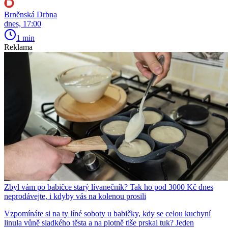
Brněnská Drbna
dnes, 17:00
1 min
Reklama
Zbyl vám po babičce starý lívanečník? Tak ho pod 3000 Kč dnes
neprodávejte, i kdyby vás na kolenou prosili
Vzpomínáte si na ty líné soboty u babičky, kdy se celou kuchyní
linula vůně sladkého těsta a na plotně tiše prskal tuk? Jeden