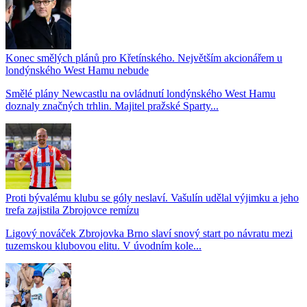
Konec smělých plánů pro Křetínského. Největším akcionářem u
londýnského West Hamu nebude
Smělé plány Newcastlu na ovládnutí londýnského West Hamu
doznaly značných trhlin. Majitel pražské Sparty...
Proti bývalému klubu se góly neslaví. Vašulín udělal výjimku a jeho
trefa zajistila Zbrojovce remízu
Ligový nováček Zbrojovka Brno slaví snový start po návratu mezi
tuzemskou klubovou elitu. V úvodním kole...