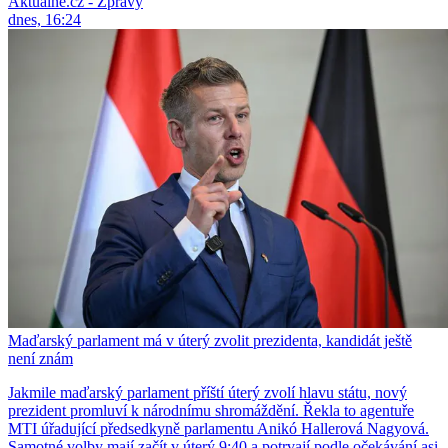
Aktuálně.cz - Zprávy
dnes, 16:24
Maďarský parlament má v úterý zvolit prezidenta, kandidát ještě
není znám
Jakmile maďarský parlament příští úterý zvolí hlavu státu, nový
prezident promluví k národnímu shromáždění. Řekla to agentuře
MTI úřadující předsedkyně parlamentu Anikó Hallerová Nagyová.
Samotné volby mají začít v úterý 9:40 a potrvají podle očekávání asi