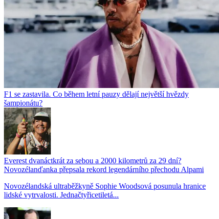
F1 se zastavila. Co během letní pauzy dělají největší hvězdy
šampionátu?
Everest dvanáctkrát za sebou a 2000 kilometrů za 29 dní?
Novozélanďanka přepsala rekord legendárního přechodu Alpami
Novozélandská ultraběžkyně Sophie Woodsová posunula hranice
lidské vytrvalosti. Jednačtyřicetiletá...