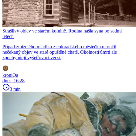
Strašlivý objev ve starém komíně. Rodina našla syna po sedmi
letech
Případ zmizelého mladíka z coloradského městečka ukončil
nečekaný objev ve staré opuštěné chatě. Okolnosti úmrtí ale
zpochybňují vyšetřovací verzi.
kroniQa
dnes, 16:28
3 min