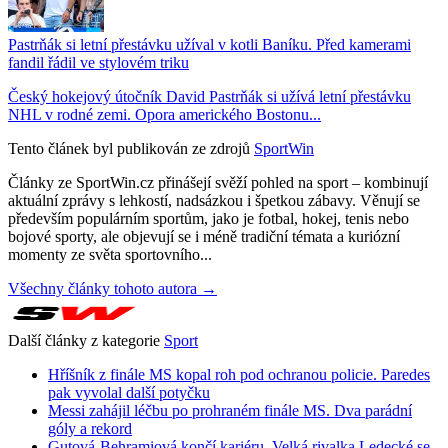
Pastrňák si letní přestávku užíval v kotli Baníku. Před kamerami
fandil řádil ve stylovém triku
Český hokejový útočník David Pastrňák si užívá letní přestávku
NHL v rodné zemi. Opora amerického Bostonu...
Tento článek byl publikován ze zdrojů
SportWin
Články ze SportWin.cz přinášejí svěží pohled na sport – kombinují
aktuální zprávy s lehkostí, nadsázkou i špetkou zábavy. Věnují se
především populárním sportům, jako je fotbal, hokej, tenis nebo
bojové sporty, ale objevují se i méně tradiční témata a kuriózní
momenty ze světa sportovního...
Všechny články tohoto autora →
Další články z kategorie
Sport
Hříšník z finále MS kopal roh pod ochranou policie. Paredes
pak vyvolal další potyčku
Messi zahájil léčbu po prohraném finále MS. Dva parádní
góly a rekord
Gutová-Behramiová končí kariéru. Velká rivalka Ledecké se