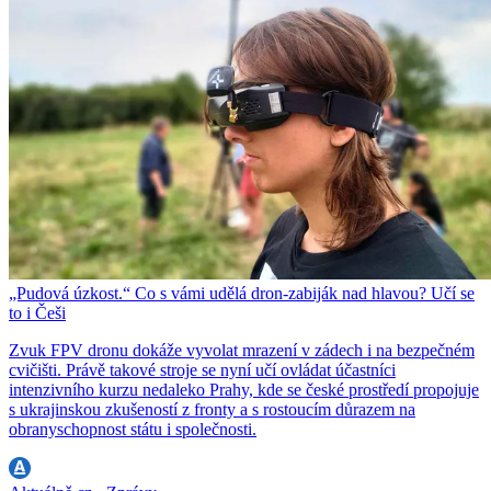
„Pudová úzkost.“ Co s vámi udělá dron-zabiják nad hlavou? Učí se
to i Češi
Zvuk FPV dronu dokáže vyvolat mrazení v zádech i na bezpečném
cvičišti. Právě takové stroje se nyní učí ovládat účastníci
intenzivního kurzu nedaleko Prahy, kde se české prostředí propojuje
s ukrajinskou zkušeností z fronty a s rostoucím důrazem na
obranyschopnost státu i společnosti.