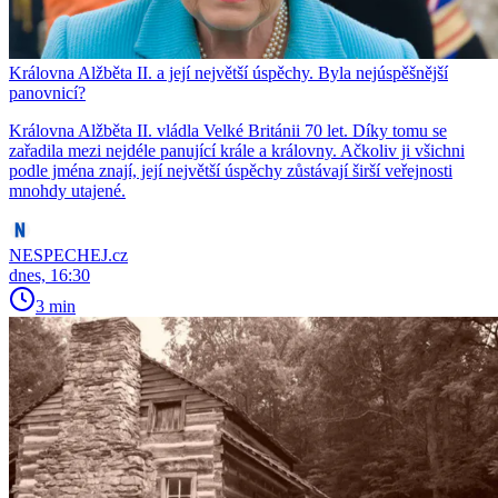
Královna Alžběta II. a její největší úspěchy. Byla nejúspěšnější
panovnicí?
Královna Alžběta II. vládla Velké Británii 70 let. Díky tomu se
zařadila mezi nejdéle panující krále a královny. Ačkoliv ji všichni
podle jména znají, její největší úspěchy zůstávají širší veřejnosti
mnohdy utajené.
NESPECHEJ.cz
dnes, 16:30
3 min