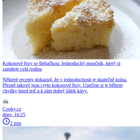
Kokosové řezy se šlehačkou: Jednoduchý moučník, který si
zamiluje celá rodina
Některé recepty dokazují, že v jednoduchosti je skutečně krása.
Přesně takové jsou i tyto kokosové řezy. Upečete si je během
chvilky hned teď a k nim dobrý šálek kávy.
Cooky.cz
dnes, 16:25
2 min