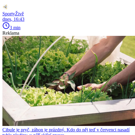
SportyŽivě
dnes, 16:43
3 min
Reklama
Cibule je pryč, záhon je prázdný. Kdo do něj teď v červenci nasadí