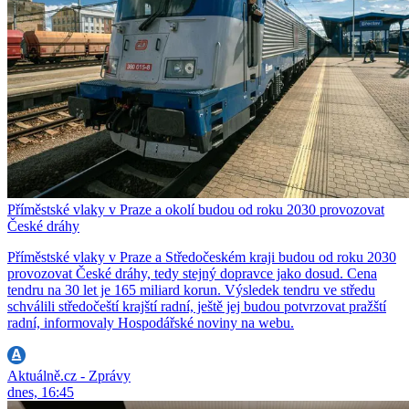
Příměstské vlaky v Praze a okolí budou od roku 2030 provozovat
České dráhy
Příměstské vlaky v Praze a Středočeském kraji budou od roku 2030
provozovat České dráhy, tedy stejný dopravce jako dosud. Cena
tendru na 30 let je 165 miliard korun. Výsledek tendru ve středu
schválili středočeští krajští radní, ještě jej budou potvrzovat pražští
radní, informovaly Hospodářské noviny na webu.
Aktuálně.cz - Zprávy
dnes, 16:45