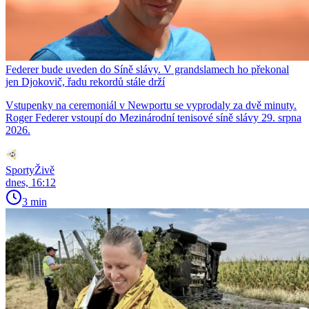
Federer bude uveden do Síně slávy. V grandslamech ho překonal
jen Djokovič, řadu rekordů stále drží
Vstupenky na ceremoniál v Newportu se vyprodaly za dvě minuty.
Roger Federer vstoupí do Mezinárodní tenisové síně slávy 29. srpna
2026.
SportyŽivě
dnes, 16:12
3 min