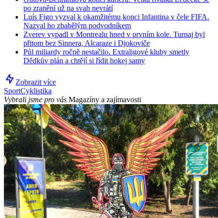
po zranění už na svah nevrátí
Luís Figo vyzval k okamžitému konci Infantina v čele FIFA.
Nazval ho zbabělým podvodníkem
Zverev vypadl v Montrealu hned v prvním kole. Turnaj byl
přitom bez Sinnera, Alcaraze i Djokoviče
Půl miliardy ročně nestačilo. Extraligové kluby smetly
Dědkův plán a chtějí si řídit hokej samy
Zobrazit více
Sport
Cyklistika
Vybrali jsme pro vás
Magazíny a zajímavosti