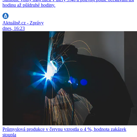
hodinu až půldruhé hodiny.
Aktuálně.cz - Zprávy
dnes, 16:23
Průmyslová produkce v červnu vzrostla o 4 %, hodnota zakázek
stoupla