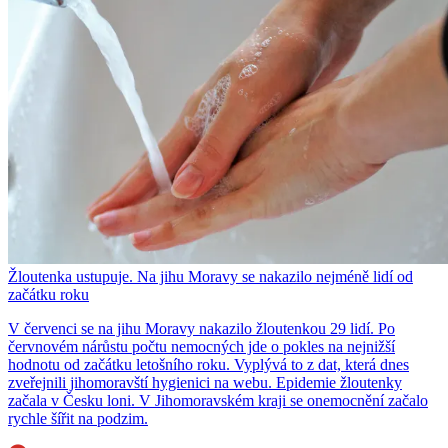
Žloutenka ustupuje. Na jihu Moravy se nakazilo nejméně lidí od
začátku roku
V červenci se na jihu Moravy nakazilo žloutenkou 29 lidí. Po
červnovém nárůstu počtu nemocných jde o pokles na nejnižší
hodnotu od začátku letošního roku. Vyplývá to z dat, která dnes
zveřejnili jihomoravští hygienici na webu. Epidemie žloutenky
začala v Česku loni. V Jihomoravském kraji se onemocnění začalo
rychle šířit na podzim.