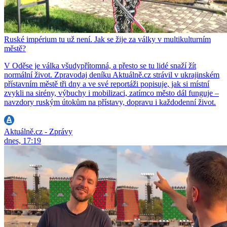
Ruské impérium tu už není. Jak se žije za války v multikulturním
městě?
V Oděse je válka všudypřítomná, a přesto se tu lidé snaží žít
normální život. Zpravodaj deníku Aktuálně.cz strávil v ukrajinském
přístavním městě tři dny a ve své reportáži popisuje, jak si místní
zvykli na sirény, výbuchy i mobilizaci, zatímco město dál funguje –
navzdory ruským útokům na přístavy, dopravu i každodenní život.
Aktuálně.cz - Zprávy
dnes, 17:19