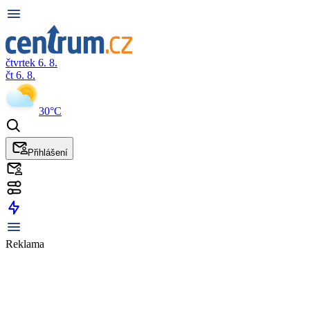
čtvrtek 6. 8.
čt 6. 8.
30°C
Přihlášení
Reklama