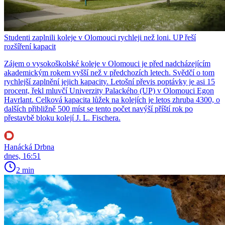
Studenti zaplnili koleje v Olomouci rychleji než loni. UP řeší
rozšíření kapacit
Zájem o vysokoškolské koleje v Olomouci je před nadcházejícím
akademickým rokem vyšší než v předchozích letech. Svědčí o tom
rychlejší zaplnění jejich kapacity. Letošní převis poptávky je asi 15
procent, řekl mluvčí Univerzity Palackého (UP) v Olomouci Egon
Havrlant. Celková kapacita lůžek na kolejích je letos zhruba 4300, o
dalších přibližně 500 míst se tento počet navýší příští rok po
přestavbě bloku kolejí J. L. Fischera.
Hanácká Drbna
dnes, 16:51
2 min