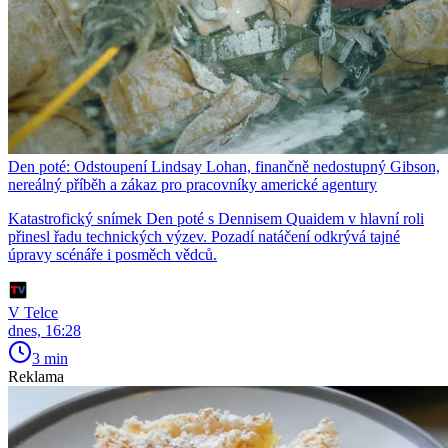
Den poté: Odstoupení Lindsay Lohan, finančně nedostupný Gibson,
nereálný příběh a zákaz pro pracovníky americké agentury
Katastrofický snímek Den poté s Dennisem Quaidem v hlavní roli
přinesl řadu technických výzev. Pozadí natáčení odkrývá tajné
úpravy scénáře i posměch vědců.
V Telce
dnes, 16:28
3 min
Reklama