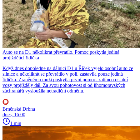
Auto se na D1 několikrát převrátilo. Pomoc poskytla jediná
projíždějící řidička
Když dnes dopoledne na dálnici D1 u Říček vyjelo osobní auto ze
silnice a několikrát se převrátilo v poli, zastavila pouze jediná
řidička. Zraněnému muži poskytla první pomoc, zatímco ostatní
vozy projížděly dál. Za svou pohotovost si od jihomoravských
záchranářů vysloužila netradiční odměnu.
Brněnská Drbna
dnes, 16:00
1 min