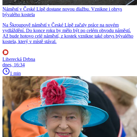
Náměstí v České Lípě dostane novou dlažbu. Vznikne i obrys
bývalého kostela
Na Škroupově náměstí v České Lípě začaly práce na novém
vydláždění. Do konce roku by mělo být po celém obvodu náměstí.
Až bude hotovo celé náměstí, z kostek vznikne také obrys bývalého
kostela, který v místě stával.
Liberecká Drbna
dnes, 16:34
1 min