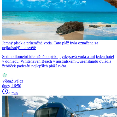
Jemný písek a průzračná voda. Tato pláž byla označena za
nejkrásnější na světě
Sedm kilometrů křemičitého písku, tyrkysová voda a ani jeden hotel
v dohledu. Whitehaven Beach v australském Queenslandu ovládla
žebříček padesáti nejlepších pláží světa.
VědaŽivě.cz
dnes, 16:50
4 min