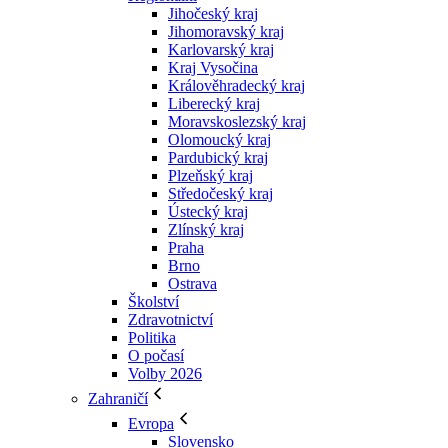
Jihočeský kraj
Jihomoravský kraj
Karlovarský kraj
Kraj Vysočina
Králověhradecký kraj
Liberecký kraj
Moravskoslezský kraj
Olomoucký kraj
Pardubický kraj
Plzeňský kraj
Středočeský kraj
Ústecký kraj
Zlínský kraj
Praha
Brno
Ostrava
Školství
Zdravotnictví
Politika
O počasí
Volby 2026
Zahraničí
Evropa
Slovensko