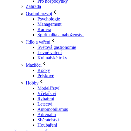
Pro hospodyňky
Zahrada
Osobní rozvoj
Psychologie
Management
Kariéra
Spiritualita a náboženství
Jídlo a vaření
Světová gastronomie
Levné vaření
Kulinářské triky
Mazlíčci
Kočky
Pejskové
Hobby
Modelářství
Včelařství
Rybaření
Letectví
Automobilismus
Adrenalin
Sběratelství
Houbaření