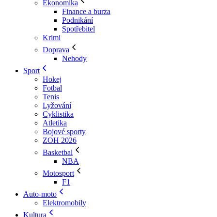
Ekonomika
Finance a burza
Podnikání
Spotřebitel
Krimi
Doprava
Nehody
Sport
Hokej
Fotbal
Tenis
Lyžování
Cyklistika
Atletika
Bojové sporty
ZOH 2026
Basketbal
NBA
Motosport
F1
Auto-moto
Elektromobily
Kultura