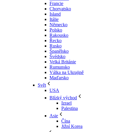
Francie
Chorvatsko
Island
Itálie
Německo
Polsko
Rakousko
Řecko
Rusko
Španělsko
Švédsko
Velká Británie
Rumunsko
Válka na Ukrajině
Maďarsko
Svět
USA
Blízký východ
Izrael
Palestina
Asie
Čína
Jižní Korea