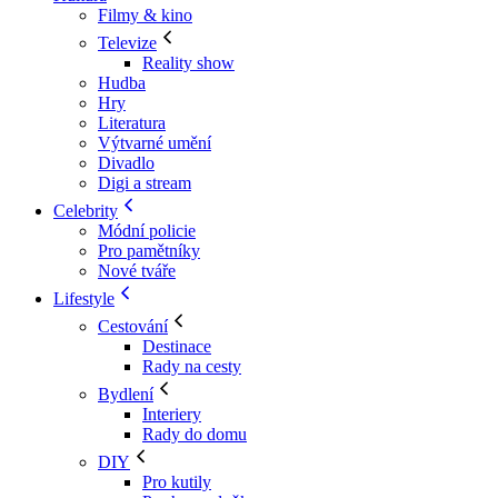
Filmy & kino
Televize
Reality show
Hudba
Hry
Literatura
Výtvarné umění
Divadlo
Digi a stream
Celebrity
Módní policie
Pro pamětníky
Nové tváře
Lifestyle
Cestování
Destinace
Rady na cesty
Bydlení
Interiery
Rady do domu
DIY
Pro kutily