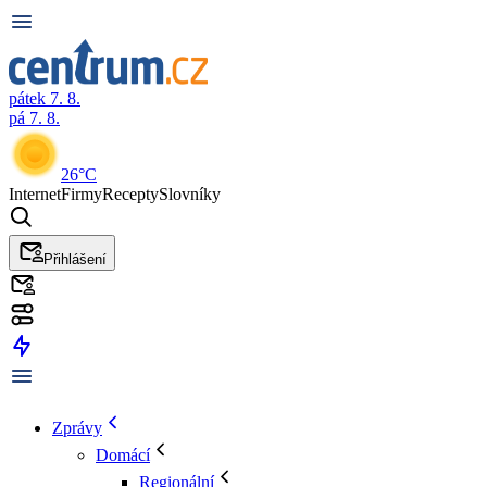
pátek 7. 8.
pá 7. 8.
26°C
Internet
Firmy
Recepty
Slovníky
Přihlášení
Zprávy
Domácí
Regionální