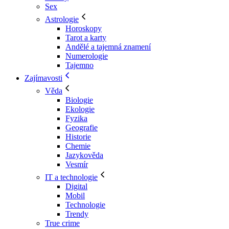
Sex
Astrologie
Horoskopy
Tarot a karty
Andělé a tajemná znamení
Numerologie
Tajemno
Zajímavosti
Věda
Biologie
Ekologie
Fyzika
Geografie
Historie
Chemie
Jazykověda
Vesmír
IT a technologie
Digital
Mobil
Technologie
Trendy
True crime