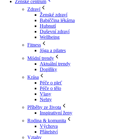
Ženské centrum
Zdraví
Ženské zdraví
Babiččina lékárna
Hubnutí
Duševní zdraví
Wellbeing
Fitness
Jóga a pilates
Módní trendy
Aktuální trendy
Doplňky
Krása
Péče o pleť
Péče o tělo
Vlasy
Nehty
Příběhy ze života
Inspirativní ženy
Rodina & komunita
Výchova
Přátelství
Vztahy