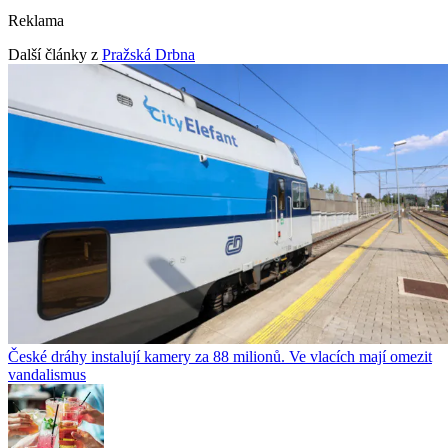
Reklama
Další články z
Pražská Drbna
České dráhy instalují kamery za 88 milionů. Ve vlacích mají omezit
vandalismus