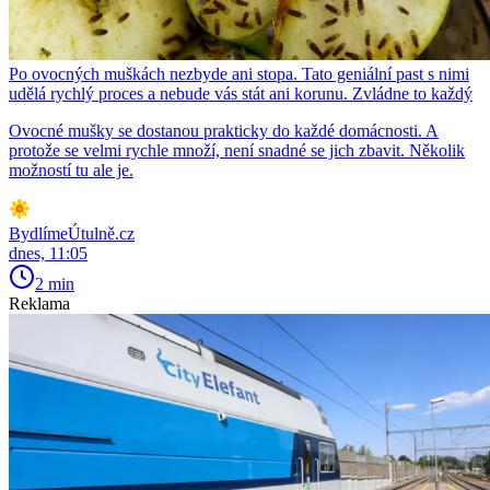
Po ovocných muškách nezbyde ani stopa. Tato geniální past s nimi
udělá rychlý proces a nebude vás stát ani korunu. Zvládne to každý
Ovocné mušky se dostanou prakticky do každé domácnosti. A
protože se velmi rychle množí, není snadné se jich zbavit. Několik
možností tu ale je.
BydlímeÚtulně.cz
dnes, 11:05
2 min
Reklama