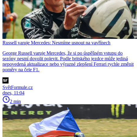
Russell varuje Mercedes: Nesmíme usnout na vavřínech
George Russell varuje Mercedes, že si po úspěšném vstupu do
sezóny nesmí dovolit polevit. Podle britského jezdce může jediná
nepovedená aktualizace nebo výrazné zlepšení Ferrari rychle změnit
poměry na čele F1.
SvětFormule.cz
dnes, 11:04
2 min