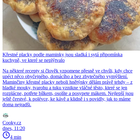
Křestné placky podle maminky jsou sladká i sytá připomínka
kuchyně, ve které se neplýtvalo
Na některé recepty si člověk vzpomene přesně ve chvíli, kdy chce
upéct něco obyčejného, domácího a bez zbytečného vymýšlení.
Maminčiny křestné placky neboli hnětýnky dělám právě tehdy – z
hladké mouky, tvarohu a tuku vznikne vláčné těsto, které se jen
rozplácne, potřete bílkem, osolíte a posypete mákem. Nejlepší jsou
ještě čerstvé, k polévce, ke kávě a klidně i s povidly, jak to máme
doma nejradši.
Cooky.cz
dnes, 11:20
4 min