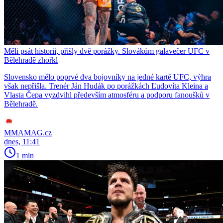
Měli psát historii, přišly dvě porážky. Slovákům galavečer UFC v
Bělehradě zhořkl
Slovensko mělo poprvé dva bojovníky na jedné kartě UFC, výhra
však nepřišla. Trenér Ján Hudák po porážkách Ľudovíta Kleina a
Vlasta Čepa vyzdvihl především atmosféru a podporu fanoušků v
Bělehradě.
MMAMAG.cz
dnes, 11:41
1 min