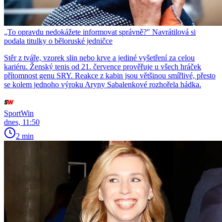
„To opravdu nedokážete informovat správně?" Navrátilová si
podala titulky o běloruské jedničce
Stěr z tváře, vzorek slin nebo krve a jediné vyšetření za celou
kariéru. Ženský tenis od 21. července prověřuje u všech hráček
přítomnost genu SRY. Reakce z kabin jsou většinou smířlivé, přesto
se kolem jednoho výroku Aryny Sabalenkové rozhořela hádka.
SportWin
dnes, 11:50
2 min