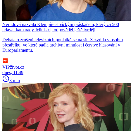
Nerudová nazvala Klempíře stbáckým práskačem, který za 500
udával kamarády. Ministr jí odpověděl ještě tvrději
Debata o zrušení televizních poplatků se na síti X zvrhla v osobní
přestřelku, ve které padla archivní minulost i čerstvé hlasování v
Europarlamentu.
VIPživot.cz
dnes, 11:49
3 min