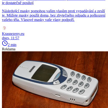
je dostatečně posilují
Následující masky pomohou vašim vlasům proti vypadávání a zesílí
je. Můžete masky použít doma, bez zbytečného odpadu a poškození
vašeho těla. Vlasové masky vaše vlasy podpoří.
Krasnezeny.eu
dnes, 11:57
2 min
Reklama