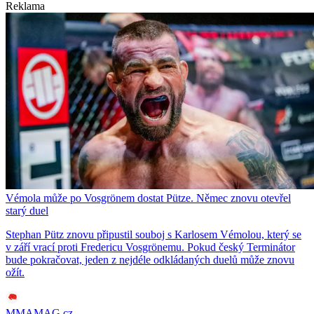
Reklama
Vémola může po Vosgrönem dostat Pütze. Němec znovu otevřel
starý duel
Stephan Pütz znovu připustil souboj s Karlosem Vémolou, který se
v září vrací proti Fredericu Vosgrönemu. Pokud český Terminátor
bude pokračovat, jeden z nejdéle odkládaných duelů může znovu
ožít.
MMAMAG.cz