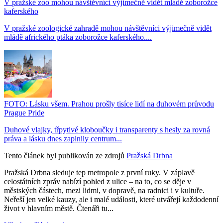
V pražské zoo mohou návštěvníci výjimečně vidět mládě zoborožce
kaferského
V pražské zoologické zahradě mohou návštěvníci výjimečně vidět
mládě afrického ptáka zoborožce kaferského....
FOTO: Lásku všem. Prahou prošly tisíce lidí na duhovém průvodu
Prague Pride
Duhové vlajky, třpytivé kloboučky i transparenty s hesly za rovná
práva a lásku dnes zaplnily centrum...
Tento článek byl publikován ze zdrojů
Pražská Drbna
Pražská Drbna sleduje tep metropole z první ruky. V záplavě
celostátních zpráv nabízí pohled z ulice – na to, co se děje v
městských částech, mezi lidmi, v dopravě, na radnici i v kultuře.
Neřeší jen velké kauzy, ale i malé události, které utvářejí každodenní
život v hlavním městě. Čtenáři tu...