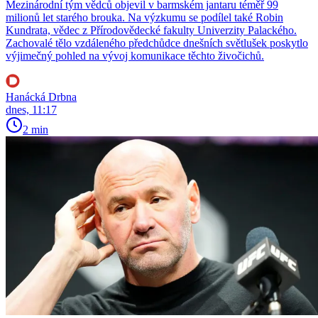
Mezinárodní tým vědců objevil v barmském jantaru téměř 99
milionů let starého brouka. Na výzkumu se podílel také Robin
Kundrata, vědec z Přírodovědecké fakulty Univerzity Palackého.
Zachovalé tělo vzdáleného předchůdce dnešních světlušek poskytlo
výjimečný pohled na vývoj komunikace těchto živočichů.
Hanácká Drbna
dnes, 11:17
2 min