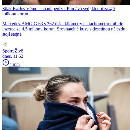
Silák Karlos Vémola shání peníze. Prodává svůj klenot za 4,5
milionu korun
Mercedes-AMG G 63 s 262 tisíci kilometry na tachometru míří do
inzerce za 4,5 milionu korun. Srovnatelné kusy s desetinou nájezdu
stojí stejně.
SportyŽivě
dnes, 11:52
4 min