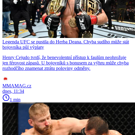
Legenda UFC se pustila do Herba Deana. Chyba sudího může stát
bojovníka půl výplaty
Henry Cejudo tvrdí, že benevolentní přístup k faulům neohrožuje
jen férovost zápasů. U bojovníků s bonusem za výhru může chyba
rozhodčího znamenat ztrátu poloviny odměny.
MMAMAG.cz
dnes, 11:34
1 min