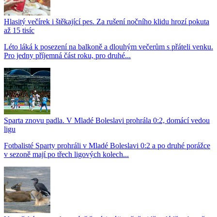
Hlasitý večírek i štěkající pes. Za rušení nočního klidu hrozí pokuta
až 15 tisíc
Léto láká k posezení na balkoně a dlouhým večerům s přáteli venku.
Pro jedny příjemná část roku, pro druhé...
Sparta znovu padla. V Mladé Boleslavi prohrála 0:2, domácí vedou
ligu
Fotbalisté Sparty prohráli v Mladé Boleslavi 0:2 a po druhé porážce
v sezoně mají po třech ligových kolech...