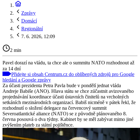
Zprávy
Domácí
Regionální
7. 6. 2026, 12:09
2 min
Pavel dorazí na vládu, ta chce ale o summitu NATO rozhodnout až
za 14 dní
Přidejte si obsah Centrum.cz do oblíbených zdrojů pro Google
hledání a Google zprávy
Za účasti prezidenta Petra Pavla bude v pondělí jednat vláda
Andreje Babiše (ANO). Hlava státu se chce zúčastnit avizovaného
projednávání koordinace účasti ústavních činitelů na vrcholných
setkáních mezinárodních organizací. Babiš nicméně v pátek řekl, že
rozhodnutí o složení delegace na červencový summit
Severoatlantické aliance (NATO) se z původně plánovaného 8.
června posouvá o dva týdny. Kabinet by se měl zabývat mimo jiné
zvýšením plateb za státní pojištěnce.