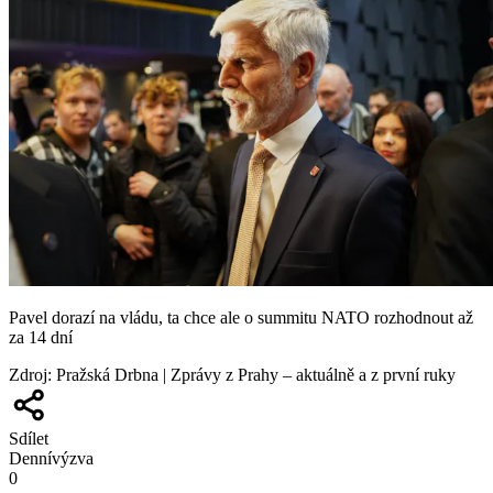
Pavel dorazí na vládu, ta chce ale o summitu NATO rozhodnout až
za 14 dní
Zdroj
:
Pražská Drbna | Zprávy z Prahy – aktuálně a z první ruky
Sdílet
Denní
výzva
0