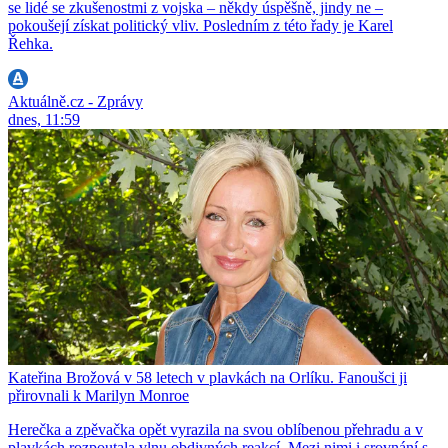
se lidé se zkušenostmi z vojska – někdy úspěšně, jindy ne –
pokoušejí získat politický vliv. Posledním z této řady je Karel
Řehka.
Aktuálně.cz - Zprávy
dnes, 11:59
Kateřina Brožová v 58 letech v plavkách na Orlíku. Fanoušci ji
přirovnali k Marilyn Monroe
Herečka a zpěvačka opět vyrazila na svou oblíbenou přehradu a v
plavkách rozpoutala vlnu obdivných reakcí. Mezi nimi i srovnání s