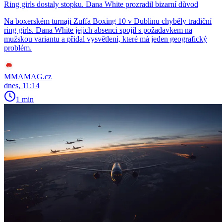
Ring girls dostaly stopku. Dana White prozradil bizarní důvod
Na boxerském turnaji Zuffa Boxing 10 v Dublinu chyběly tradiční
ring girls. Dana White jejich absenci spojil s požadavkem na
mužskou variantu a přidal vysvětlení, které má jeden geografický
problém.
MMAMAG.cz
dnes, 11:14
1 min