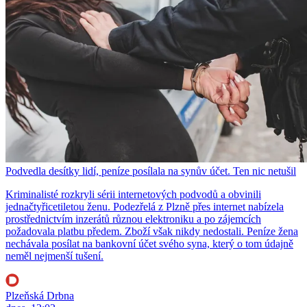
Podvedla desítky lidí, peníze posílala na synův účet. Ten nic netušil
Kriminalisté rozkryli sérii internetových podvodů a obvinili
jednačtyřicetiletou ženu. Podezřelá z Plzně přes internet nabízela
prostřednictvím inzerátů různou elektroniku a po zájemcích
požadovala platbu předem. Zboží však nikdy nedostali. Peníze žena
nechávala posílat na bankovní účet svého syna, který o tom údajně
neměl nejmenší tušení.
Plzeňská Drbna