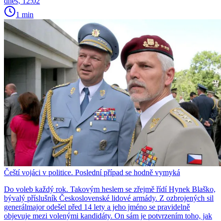
dnes, 12:02
1 min
Čeští vojáci v politice. Poslední případ se hodně vymyká
Do voleb každý rok. Takovým heslem se zřejmě řídí Hynek Blaško,
bývalý příslušník Československé lidové armády. Z ozbrojených sil
generálmajor odešel před 14 lety a jeho jméno se pravidelně
objevuje mezi volenými kandidáty. On sám je potvrzením toho, jak