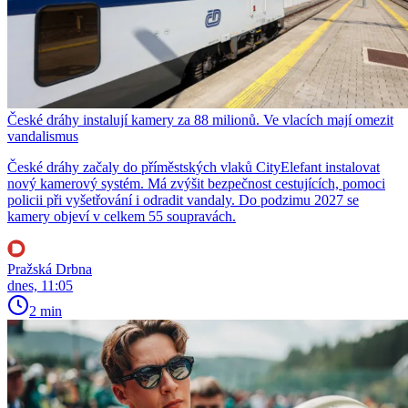
České dráhy instalují kamery za 88 milionů. Ve vlacích mají omezit
vandalismus
České dráhy začaly do příměstských vlaků CityElefant instalovat
nový kamerový systém. Má zvýšit bezpečnost cestujících, pomoci
policii při vyšetřování i odradit vandaly. Do podzimu 2027 se
kamery objeví v celkem 55 soupravách.
Pražská Drbna
dnes, 11:05
2 min