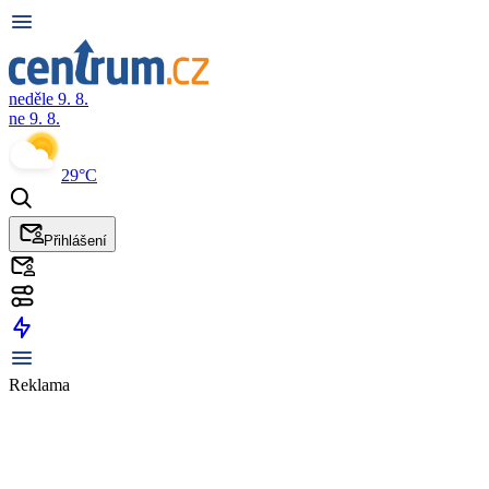
neděle 9. 8.
ne 9. 8.
29°C
Přihlášení
Reklama