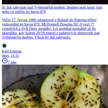
81 lidí zahynulo nad Tyrhénským mořem. Dodnes není jasné, kdo
nebo co zničilo let Itavia 870
Večer 27. června 1980 odstartoval z Boloně do Palerma běžný
vnitrostátní let Itavia 870. McDonnell Douglas DC-9 vezl 77
cestujících a čtyři členy posádky. Let probíhal normálně až do
okamžiku, kdy kolem 20:59 zmizel z radarových obrazovek nad
Tyrhénským mořem. Všech 81 lidí zahynulo.
Kód Enigma
dnes, 11:11
7 min