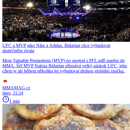
UFC a MVP jako Nike a Adidas. Bidarian chce vybudovat
skutečného rivala
Most Valuable Promotions (MVP) po spojení s PFL míří naplno do
MMA. Šéf MVP Nakisa Bidarian přiznává velký náskok UFC, jeho
cílem je ale během několika let vybudovat druhou globální značku.
MMAMAG.cz
dnes, 11:24
1 min