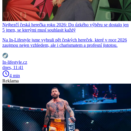
Nejhezčí česká herečka roku 2026: Do úzkého výběru se dostalo jen
5 jmen, se kterými musí souhlasit každý
Na In-Lifestyle jsme vybrali pět českých hereček, které v roce 2026
zaujmou nejen vzhledem, ale i charismatem a profesní jistotou.
In-lifestyle.cz
dnes, 11:41
4 min
Reklama