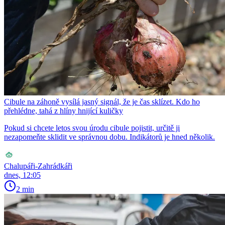
Cibule na záhoně vysílá jasný signál, že je čas sklízet. Kdo ho
přehlédne, tahá z hlíny hnijící kuličky
Pokud si chcete letos svou úrodu cibule pojistit, určitě ji
nezapomeňte sklidit ve správnou dobu. Indikátorů je hned několik.
Chalupáři-Zahrádkáři
dnes, 12:05
2 min