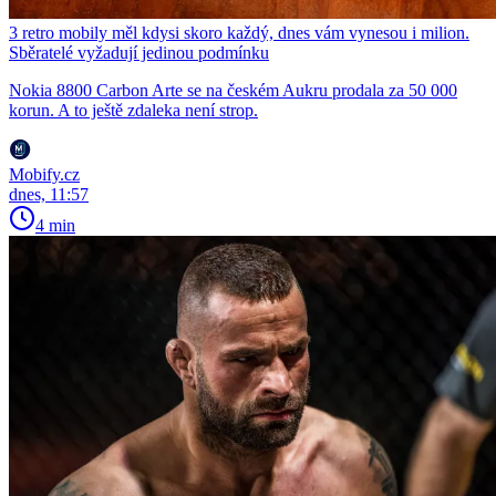
3 retro mobily měl kdysi skoro každý, dnes vám vynesou i milion.
Sběratelé vyžadují jedinou podmínku
Nokia 8800 Carbon Arte se na českém Aukru prodala za 50 000
korun. A to ještě zdaleka není strop.
Mobify.cz
dnes, 11:57
4 min