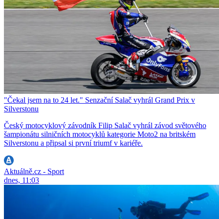
"Čekal jsem na to 24 let." Senzační Salač vyhrál Grand Prix v
Silverstonu
Český motocyklový závodník Filip Salač vyhrál závod světového
šampionátu silničních motocyklů kategorie Moto2 na britském
Silverstonu a připsal si první triumf v kariéře.
Aktuálně.cz - Sport
dnes, 11:03