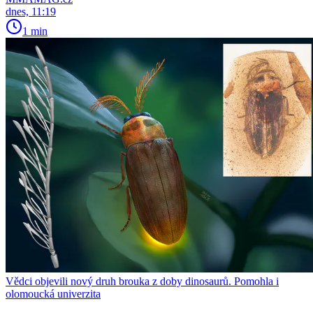
dnes, 11:19
1 min
Vědci objevili nový druh brouka z doby dinosaurů. Pomohla i
olomoucká univerzita