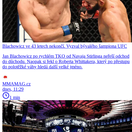
Blachowicz ve 43 letech nekončí. Vyzval bývalého šampiona UFC
Jan Blachowicz po rychlém TKO od Navaja Stirlinga neřeší odchod
do důchodu. Naopak si řekl o Roberta Whittakera, který po přestupu
do polotěžké váhy hledá další velké jméno.
MMAMAG.cz
dnes, 11:29
1 min