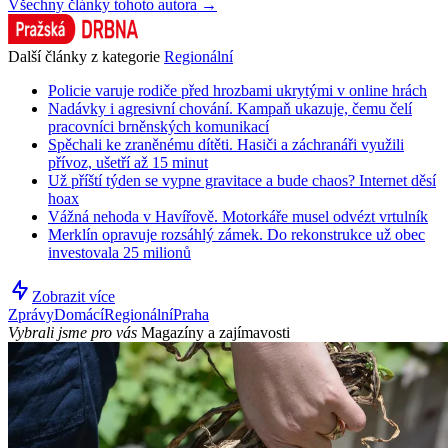
Všechny články tohoto autora →
Další články z kategorie
Regionální
Policie varuje rodiče před hrozbami ukrytými v online hrách
Nadávky i agresivní chování. Kampaň ukazuje, čemu čelí
pracovníci brněnských komunikací
Spěchali ke zraněnému dítěti. Hasiči a záchranáři využili
přívoz, ušetří až 15 minut
Už příští týden se vypne gravitace a bude chaos? Internet děsí
hoax
Vážná nehoda v Havířově. Motorkáře musel odvézt vrtulník
Merklín opravuje rozsáhlý zámek. Do rekonstrukce už obec
investovala 25 milionů
Zobrazit více
Zprávy
Domácí
Regionální
Praha
Vybrali jsme pro vás
Magazíny a zajímavosti