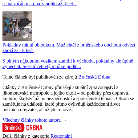
se na začátku srpna zapojilo až třicet...
Pokladny minul obloukem. Muž chtěl z brněnského obchodu odvézt
zboží za 18 tisíc
S plným nákupním vozíkem zamířil k východu, pokladny ale úplně
vynechal. Šestatřicetiletý muž se podle...
Tento článek byl publikován ze zdrojů
Brněnská Drbna
Články z Brněnské Drbny přinášejí aktuální zpravodajství z
jihomoravské metropole a jejího okolí – od politiky přes dopravu,
kulturu, školství až po bezpečnostní a společenská témata. Obsah se
zaměřuje na události, které přímo ovlivňují každodenní život
místních obyvatel, ať už jde o nové...
Všechny články tohoto autora →
Další články z kategorie
Regionální