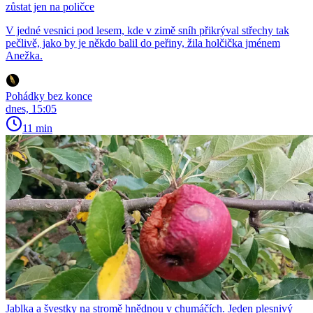
zůstat jen na poličce
V jedné vesnici pod lesem, kde v zimě sníh přikrýval střechy tak
pečlivě, jako by je někdo balil do peřiny, žila holčička jménem
Anežka.
Pohádky bez konce
dnes, 15:05
11 min
Jablka a švestky na stromě hnědnou v chumáčích. Jeden plesnivý