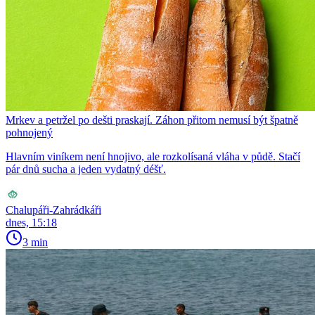
Mrkev a petržel po dešti praskají. Záhon přitom nemusí být špatně
pohnojený
Hlavním viníkem není hnojivo, ale rozkolísaná vláha v půdě. Stačí
pár dnů sucha a jeden vydatný déšť.
Chalupáři-Zahrádkáři
dnes, 15:18
3 min