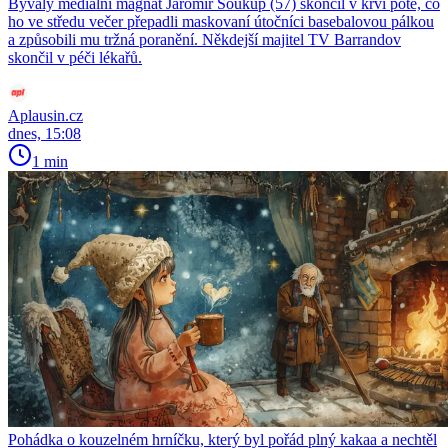
Bývalý mediální magnát Jaromír Soukup (57) skončil v krvi poté, co
ho ve středu večer přepadli maskovaní útočníci basebalovou pálkou
a způsobili mu tržná poranění. Někdejší majitel TV Barrandov
skončil v péči lékařů.
Aplausin.cz
dnes, 15:08
1 min
Pohádka o kouzelném hrníčku, který byl pořád plný kakaa a nechtěl