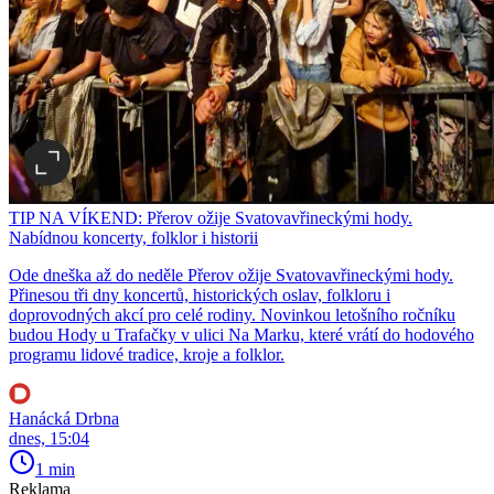
TIP NA VÍKEND: Přerov ožije Svatovavřineckými hody.
Nabídnou koncerty, folklor i historii
Ode dneška až do neděle Přerov ožije Svatovavřineckými hody.
Přinesou tři dny koncertů, historických oslav, folkloru i
doprovodných akcí pro celé rodiny. Novinkou letošního ročníku
budou Hody u Trafačky v ulici Na Marku, které vrátí do hodového
programu lidové tradice, kroje a folklor.
Hanácká Drbna
dnes, 15:04
1 min
Reklama