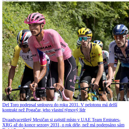
Del Toro podepsal smlouvu do roku 2031. V pelotonu má delší
kontrakt než Pogačar, jeho vlastní týmový lídr
Dvaadvacetiletý Mexičan si zajistil místo v UAE Team Emirates-
XRG až do konce sezony 2031, o rok déle, než má podepsáno sám