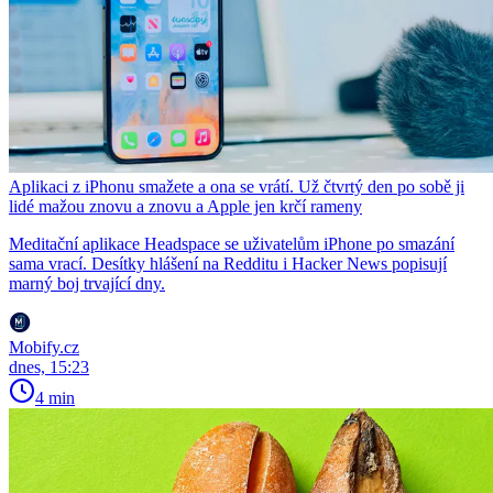
Aplikaci z iPhonu smažete a ona se vrátí. Už čtvrtý den po sobě ji
lidé mažou znovu a znovu a Apple jen krčí rameny
Meditační aplikace Headspace se uživatelům iPhone po smazání
sama vrací. Desítky hlášení na Redditu i Hacker News popisují
marný boj trvající dny.
Mobify.cz
dnes, 15:23
4 min