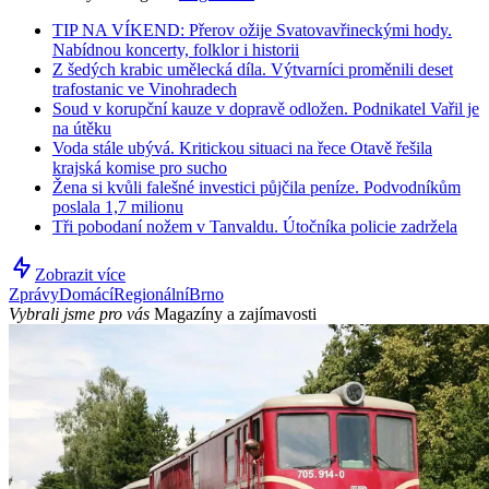
TIP NA VÍKEND: Přerov ožije Svatovavřineckými hody.
Nabídnou koncerty, folklor i historii
Z šedých krabic umělecká díla. Výtvarníci proměnili deset
trafostanic ve Vinohradech
Soud v korupční kauze v dopravě odložen. Podnikatel Vařil je
na útěku
Voda stále ubývá. Kritickou situaci na řece Otavě řešila
krajská komise pro sucho
Žena si kvůli falešné investici půjčila peníze. Podvodníkům
poslala 1,7 milionu
Tři pobodaní nožem v Tanvaldu. Útočníka policie zadržela
Zobrazit více
Zprávy
Domácí
Regionální
Brno
Vybrali jsme pro vás
Magazíny a zajímavosti