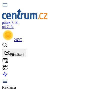
pátek 7. 8.
pá 7. 8.
26°C
Přihlášení
Reklama