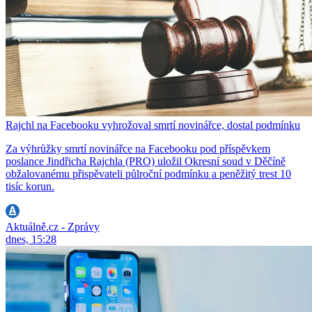
Rajchl na Facebooku vyhrožoval smrtí novinářce, dostal podmínku
Za výhrůžky smrtí novinářce na Facebooku pod příspěvkem
poslance Jindřicha Rajchla (PRO) uložil Okresní soud v Děčíně
obžalovanému přispěvateli půlroční podmínku a peněžitý trest 10
tisíc korun.
Aktuálně.cz - Zprávy
dnes, 15:28