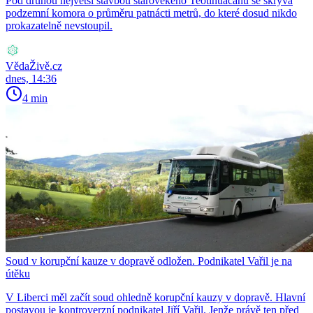
Pod druhou největší stavbou starověkého Teotihuacánu se skrývá
podzemní komora o průměru patnácti metrů, do které dosud nikdo
prokazatelně nevstoupil.
VědaŽivě.cz
dnes, 14:36
4 min
Soud v korupční kauze v dopravě odložen. Podnikatel Vařil je na
útěku
V Liberci měl začít soud ohledně korupční kauzy v dopravě. Hlavní
postavou je kontroverzní podnikatel Jiří Vařil. Jenže právě ten před