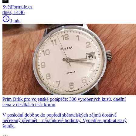
SvětFormule.cz
dnes, 14:46
3 min
Prim Orlík pro vojenské potápěče: 300 vyrobených kusů, dnešní
cena v desítkách tisíc korun
V poslední době se do popředí sběratelských zájmů dostává
nečekaný předmět – náramkové hodinky. Vyplatí se probrat starý
šatník.