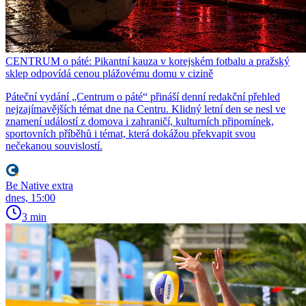
CENTRUM o páté: Pikantní kauza v korejském fotbalu a pražský
sklep odpovídá cenou plážovému domu v cizině
Páteční vydání „Centrum o páté“ přináší denní redakční přehled
nejzajímavějších témat dne na Centru. Klidný letní den se nesl ve
znamení událostí z domova i zahraničí, kulturních připomínek,
sportovních příběhů i témat, která dokážou překvapit svou
nečekanou souvislostí.
Be Native extra
dnes, 15:00
3 min