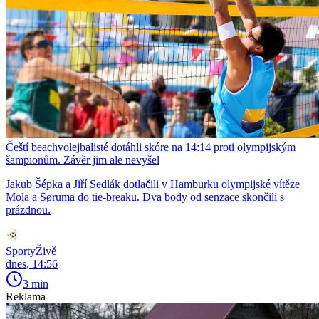
Čeští beachvolejbalisté dotáhli skóre na 14:14 proti olympijským
šampionům. Závěr jim ale nevyšel
Jakub Šépka a Jiří Sedlák dotlačili v Hamburku olympijské vítěze
Mola a Søruma do tie-breaku. Dva body od senzace skončili s
prázdnou.
SportyŽivě
dnes, 14:56
3 min
Reklama