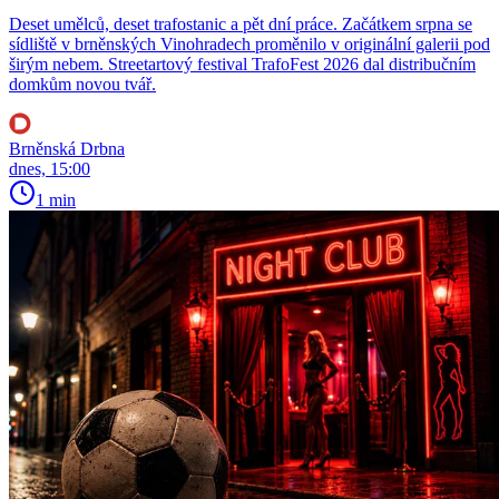
Deset umělců, deset trafostanic a pět dní práce. Začátkem srpna se
sídliště v brněnských Vinohradech proměnilo v originální galerii pod
širým nebem. Streetartový festival TrafoFest 2026 dal distribučním
domkům novou tvář.
Brněnská Drbna
dnes, 15:00
1 min