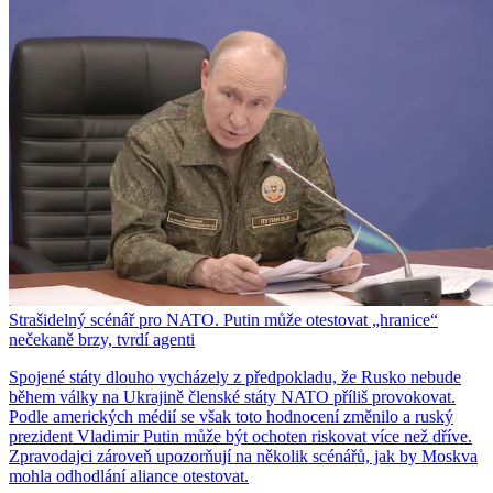
Strašidelný scénář pro NATO. Putin může otestovat „hranice“
nečekaně brzy, tvrdí agenti
Spojené státy dlouho vycházely z předpokladu, že Rusko nebude
během války na Ukrajině členské státy NATO příliš provokovat.
Podle amerických médií se však toto hodnocení změnilo a ruský
prezident Vladimir Putin může být ochoten riskovat více než dříve.
Zpravodajci zároveň upozorňují na několik scénářů, jak by Moskva
mohla odhodlání aliance otestovat.