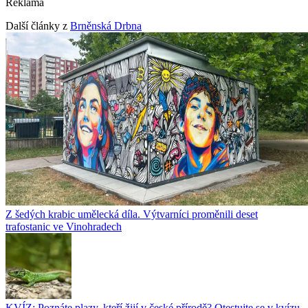
Reklama
Další články z
Brněnská Drbna
Z šedých krabic umělecká díla. Výtvarníci proměnili deset
trafostanic ve Vinohradech
KVÍZ: Poznáte plazy, kteří žijí v české přírodě? Otestujte se v kvízu