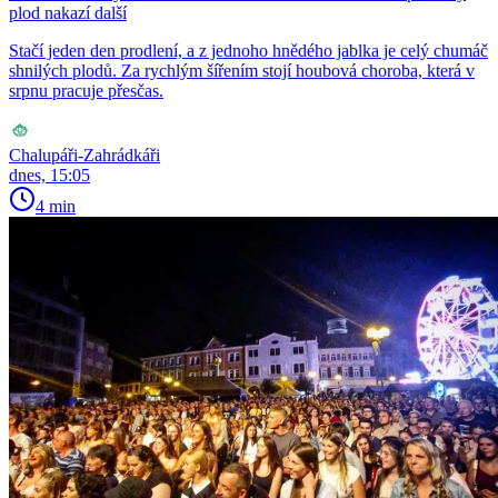
plod nakazí další
Stačí jeden den prodlení, a z jednoho hnědého jablka je celý chumáč
shnilých plodů. Za rychlým šířením stojí houbová choroba, která v
srpnu pracuje přesčas.
Chalupáři-Zahrádkáři
dnes, 15:05
4 min