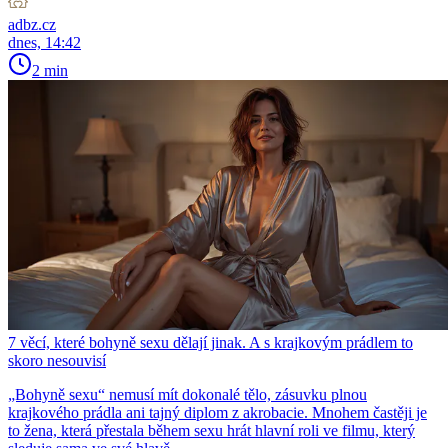
adbz.cz
dnes, 14:42
2 min
7 věcí, které bohyně sexu dělají jinak. A s krajkovým prádlem to
skoro nesouvisí
„Bohyně sexu“ nemusí mít dokonalé tělo, zásuvku plnou
krajkového prádla ani tajný diplom z akrobacie. Mnohem častěji je
to žena, která přestala během sexu hrát hlavní roli ve filmu, který