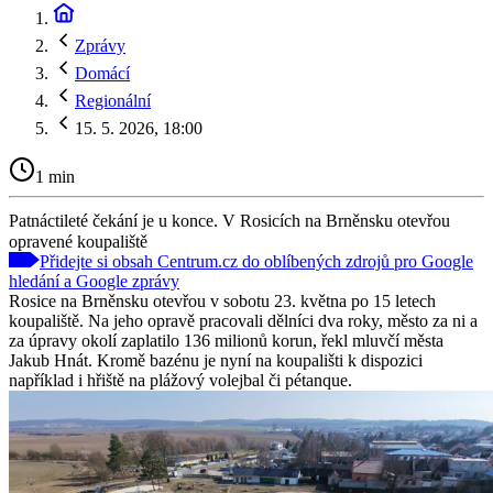
Zprávy
Domácí
Regionální
15. 5. 2026, 18:00
1 min
Patnáctileté čekání je u konce. V Rosicích na Brněnsku otevřou
opravené koupaliště
Přidejte si obsah Centrum.cz do oblíbených zdrojů pro Google
hledání a Google zprávy
Rosice na Brněnsku otevřou v sobotu 23. května po 15 letech
koupaliště. Na jeho opravě pracovali dělníci dva roky, město za ni a
za úpravy okolí zaplatilo 136 milionů korun, řekl mluvčí města
Jakub Hnát. Kromě bazénu je nyní na koupališti k dispozici
například i hřiště na plážový volejbal či pétanque.