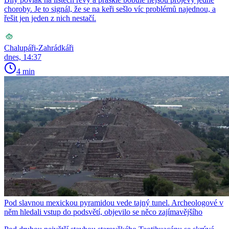
choroby. Je to signál, že se na keři sešlo víc problémů najednou, a
řešit jen jeden z nich nestačí.
Chalupáři-Zahrádkáři
dnes, 14:37
4 min
Pod slavnou mexickou pyramidou vede tajný tunel. Archeologové v
něm hledali vstup do podsvětí, objevilo se něco zajímavějšího