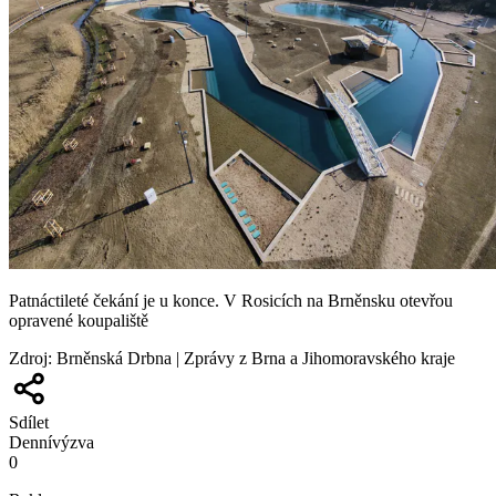
Patnáctileté čekání je u konce. V Rosicích na Brněnsku otevřou
opravené koupaliště
Zdroj
:
Brněnská Drbna | Zprávy z Brna a Jihomoravského kraje
Sdílet
Denní
výzva
0