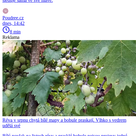
sleduje sama ve své hlavě.
Poudree.cz
dnes, 14:42
8 min
Reklama
Réva v srpnu chytá bílé mapy a bobule praskají. Vlhko s vedrem
udělá své
Bílý povlak na listech révy a prasklé bobule nejsou projevy jedné