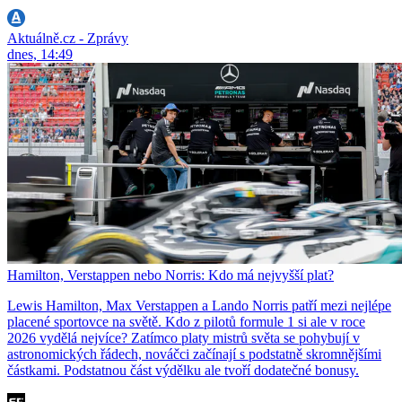
Aktuálně.cz - Zprávy
dnes, 14:49
Hamilton, Verstappen nebo Norris: Kdo má nejvyšší plat?
Lewis Hamilton, Max Verstappen a Lando Norris patří mezi nejlépe
placené sportovce na světě. Kdo z pilotů formule 1 si ale v roce
2026 vydělá nejvíce? Zatímco platy mistrů světa se pohybují v
astronomických řádech, nováčci začínají s podstatně skromnějšími
částkami. Podstatnou část výdělku ale tvoří dodatečné bonusy.