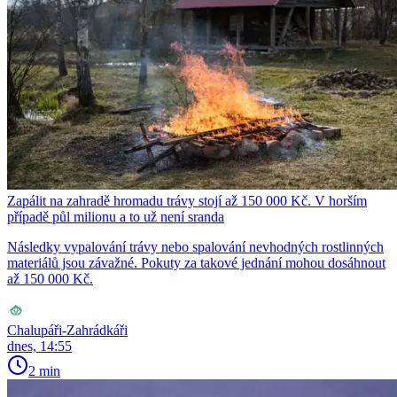
Zapálit na zahradě hromadu trávy stojí až 150 000 Kč. V horším
případě půl milionu a to už není sranda
Následky vypalování trávy nebo spalování nevhodných rostlinných
materiálů jsou závažné. Pokuty za takové jednání mohou dosáhnout
až 150 000 Kč.
Chalupáři-Zahrádkáři
dnes, 14:55
2 min