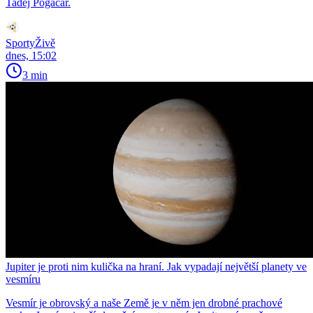
Tadej Pogačar.
SportyŽivě
dnes, 15:02
3 min
Jupiter je proti nim kulička na hraní. Jak vypadají největší planety ve
vesmíru
Vesmír je obrovský a naše Země je v něm jen drobné prachové