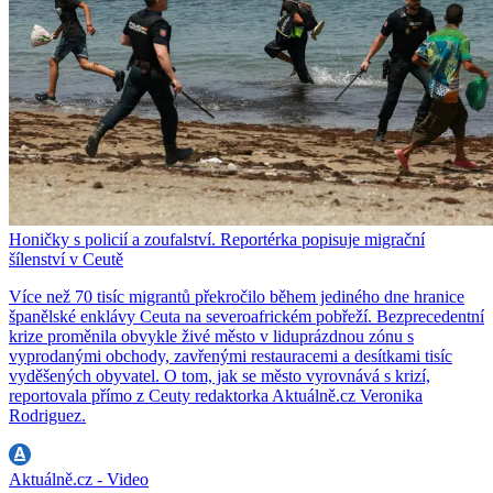
Honičky s policií a zoufalství. Reportérka popisuje migrační
šílenství v Ceutě
Více než 70 tisíc migrantů překročilo během jediného dne hranice
španělské enklávy Ceuta na severoafrickém pobřeží. Bezprecedentní
krize proměnila obvykle živé město v liduprázdnou zónu s
vyprodanými obchody, zavřenými restauracemi a desítkami tisíc
vyděšených obyvatel. O tom, jak se město vyrovnává s krizí,
reportovala přímo z Ceuty redaktorka Aktuálně.cz Veronika
Rodriguez.
Aktuálně.cz - Video