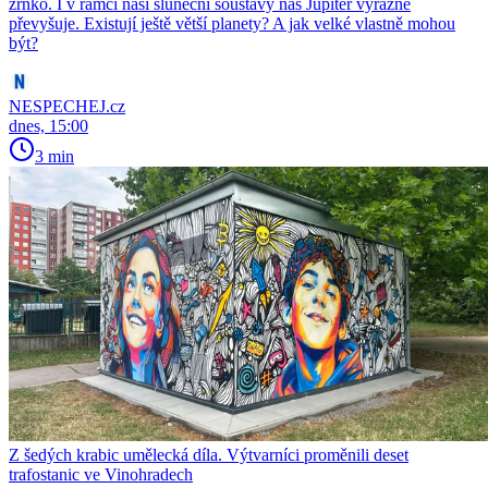
zrnko. I v rámci naší sluneční soustavy nás Jupiter výrazně
převyšuje. Existují ještě větší planety? A jak velké vlastně mohou
být?
NESPECHEJ.cz
dnes, 15:00
3 min
Z šedých krabic umělecká díla. Výtvarníci proměnili deset
trafostanic ve Vinohradech