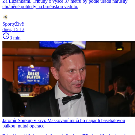
Za Lužánkami. Tribuny o výšce 37 metrů by podle úřadu narušily
chráněné pohledy na brněnskou vedutu.
SportyŽivě
dnes, 15:13
3 min
Jaromír Soukup v krvi: Maskovaní muži ho napadli basebalovou
pálkou, nutná operace