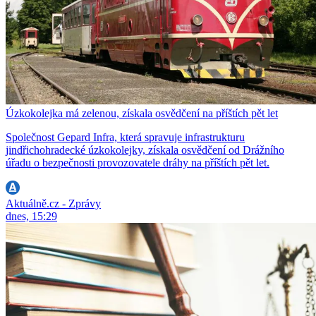
Úzkokolejka má zelenou, získala osvědčení na příštích pět let
Společnost Gepard Infra, která spravuje infrastrukturu
jindřichohradecké úzkokolejky, získala osvědčení od Drážního
úřadu o bezpečnosti provozovatele dráhy na příštích pět let.
Aktuálně.cz - Zprávy
dnes, 15:29