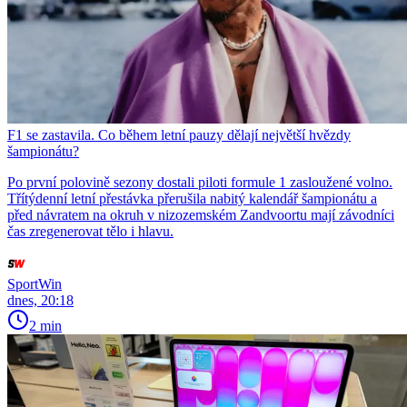
F1 se zastavila. Co během letní pauzy dělají největší hvězdy
šampionátu?
Po první polovině sezony dostali piloti formule 1 zasloužené volno.
Třítýdenní letní přestávka přerušila nabitý kalendář šampionátu a
před návratem na okruh v nizozemském Zandvoortu mají závodníci
čas zregenerovat tělo i hlavu.
SportWin
dnes, 20:18
2 min