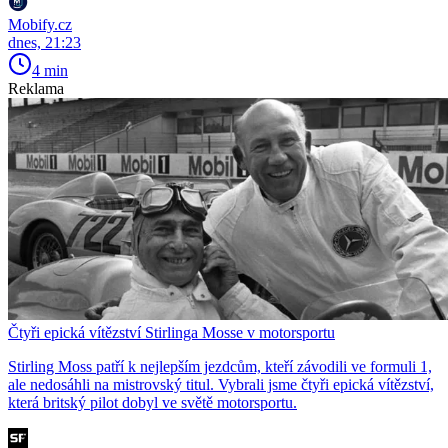
Mobify.cz
dnes, 21:23
4 min
Reklama
Čtyři epická vítězství Stirlinga Mosse v motorsportu
Stirling Moss patří k nejlepším jezdcům, kteří závodili ve formuli 1,
ale nedosáhli na mistrovský titul. Vybrali jsme čtyři epická vítězství,
která britský pilot dobyl ve světě motorsportu.