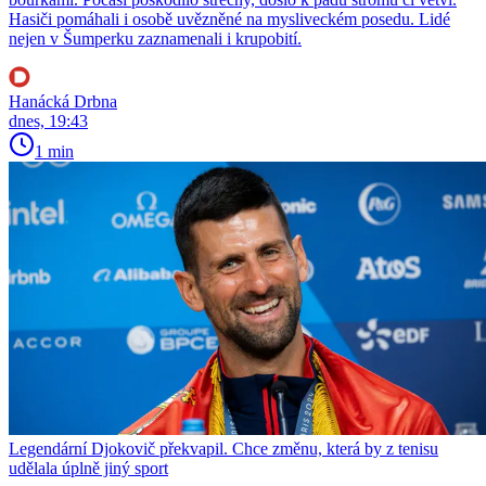
Hasiči pomáhali i osobě uvězněné na mysliveckém posedu. Lidé
nejen v Šumperku zaznamenali i krupobití.
Hanácká Drbna
dnes, 19:43
1 min
Legendární Djokovič překvapil. Chce změnu, která by z tenisu
udělala úplně jiný sport