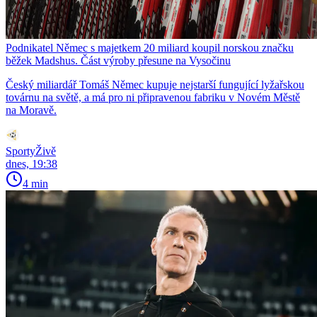
Podnikatel Němec s majetkem 20 miliard koupil norskou značku
běžek Madshus. Část výroby přesune na Vysočinu
Český miliardář Tomáš Němec kupuje nejstarší fungující lyžařskou
továrnu na světě, a má pro ni připravenou fabriku v Novém Městě
na Moravě.
SportyŽivě
dnes, 19:38
4 min