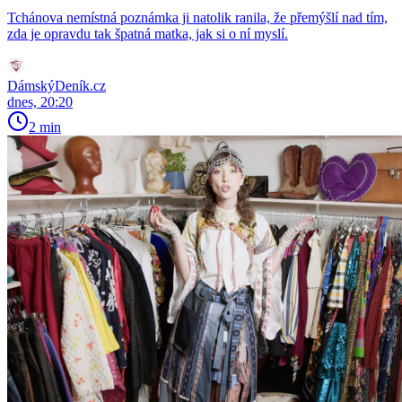
Tchánova nemístná poznámka ji natolik ranila, že přemýšlí nad tím,
zda je opravdu tak špatná matka, jak si o ní myslí.
DámskýDeník.cz
dnes, 20:20
2 min