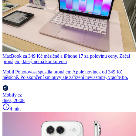
MacBook za 349 Kč měsíčně a iPhone 17 za polovinu ceny. Začal
pronájem, který nemá konkurenci
Mobil Pohotovost spustila pronájem Apple novinek od 349 Kč
měsíčně. Po skončení smlouvy ale zařízení nevlastníte, vracíte ho.
Mobify.cz
dnes, 20:08
4 min