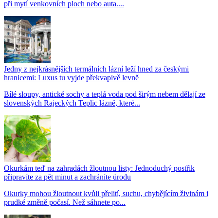
při mytí venkovních ploch nebo auta....
Jedny z nejkrásnějších termálních lázní leží hned za českými
hranicemi: Luxus tu vyjde překvapivě levně
Bílé sloupy, antické sochy a teplá voda pod širým nebem dělají ze
slovenských Rajeckých Teplic lázně, které...
Okurkám teď na zahradách žloutnou listy: Jednoduchý postřik
připravíte za pět minut a zachráníte úrodu
Okurky mohou žloutnout kvůli přelití, suchu, chybějícím živinám i
prudké změně počasí. Než sáhnete po...