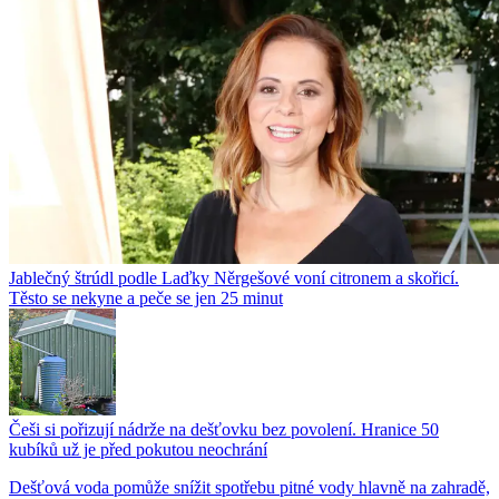
Jablečný štrúdl podle Laďky Něrgešové voní citronem a skořicí.
Těsto se nekyne a peče se jen 25 minut
Češi si pořizují nádrže na dešťovku bez povolení. Hranice 50
kubíků už je před pokutou neochrání
Dešťová voda pomůže snížit spotřebu pitné vody hlavně na zahradě,