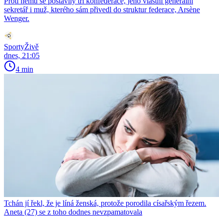
Proti němu se postavily tři konfederace, jeho vlastní generální
sekretář i muž, kterého sám přivedl do struktur federace, Arsène
Wenger.
SportyŽivě
dnes, 21:05
4 min
Tchán jí řekl, že je líná ženská, protože porodila císařským řezem.
Aneta (27) se z toho dodnes nevzpamatovala