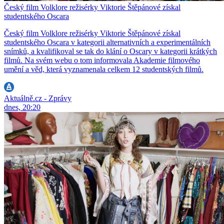
Český film Volklore režisérky Viktorie Štěpánové získal
studentského Oscara
Český film Volklore režisérky Viktorie Štěpánové získal
studentského Oscara v kategorii alternativních a experimentálních
snímků, a kvalifikoval se tak do klání o Oscary v kategorii krátkých
filmů. Na svém webu o tom informovala Akademie filmového
umění a věd, která vyznamenala celkem 12 studentských filmů.
Aktuálně.cz - Zprávy
dnes, 20:20