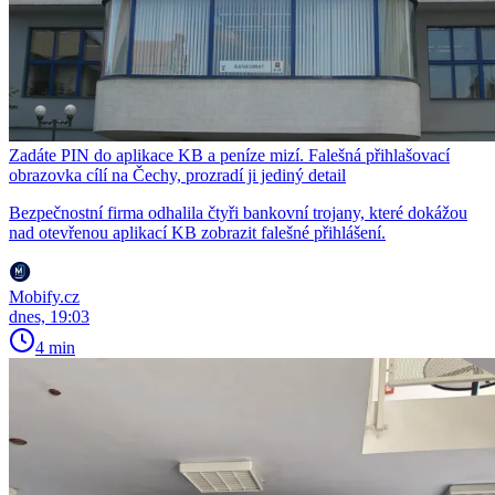
Zadáte PIN do aplikace KB a peníze mizí. Falešná přihlašovací
obrazovka cílí na Čechy, prozradí ji jediný detail
Bezpečnostní firma odhalila čtyři bankovní trojany, které dokážou
nad otevřenou aplikací KB zobrazit falešné přihlášení.
Mobify.cz
dnes, 19:03
4 min