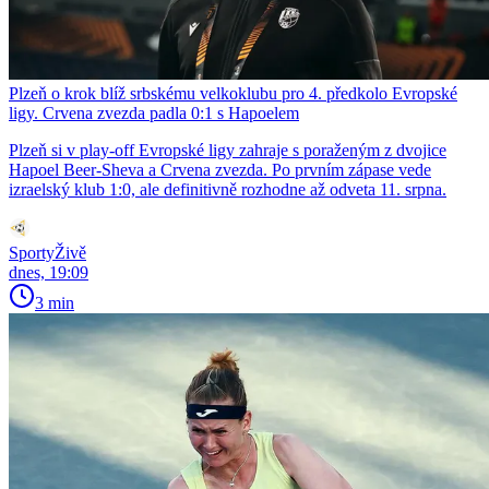
Plzeň o krok blíž srbskému velkoklubu pro 4. předkolo Evropské
ligy. Crvena zvezda padla 0:1 s Hapoelem
Plzeň si v play-off Evropské ligy zahraje s poraženým z dvojice
Hapoel Beer-Sheva a Crvena zvezda. Po prvním zápase vede
izraelský klub 1:0, ale definitivně rozhodne až odveta 11. srpna.
SportyŽivě
dnes, 19:09
3 min