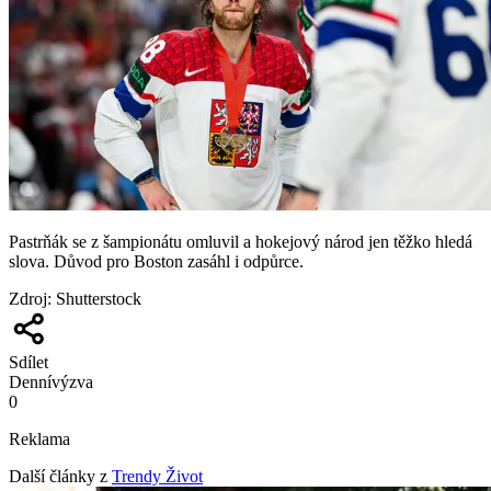
Pastrňák se z šampionátu omluvil a hokejový národ jen těžko hledá
slova. Důvod pro Boston zasáhl i odpůrce.
Zdroj
:
Shutterstock
Sdílet
Denní
výzva
0
Reklama
Další články z
Trendy Život