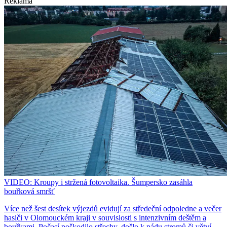
Reklama
VIDEO: Kroupy i stržená fotovoltaika. Šumpersko zasáhla
bouřková smršť
Více než šest desítek výjezdů evidují za středeční odpoledne a večer
hasiči v Olomouckém kraji v souvislosti s intenzivním deštěm a
bouřkami. Počasí poškodilo střechy, došlo k pádu stromů či větví.