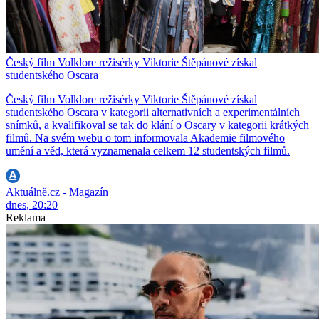
Český film Volklore režisérky Viktorie Štěpánové získal
studentského Oscara
Český film Volklore režisérky Viktorie Štěpánové získal
studentského Oscara v kategorii alternativních a experimentálních
snímků, a kvalifikoval se tak do klání o Oscary v kategorii krátkých
filmů. Na svém webu o tom informovala Akademie filmového
umění a věd, která vyznamenala celkem 12 studentských filmů.
Aktuálně.cz - Magazín
dnes, 20:20
Reklama