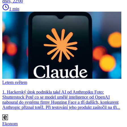
dnes, 22:00
1 min
Letem světem
1. Hackerský útok podnikla také AI od Anthropiku Foto:
Shutterstock Poté co se model umělé inteligence od OpenAI
naboural do systému firmy Hugging Face a tří dalších, konkurent
Anthro­pic přiznal totéž. Při testování jeho produkt zaútočil na tři...
Ekonom