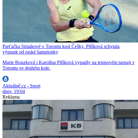
Parťačka Siniakové v Torontu kosí Češky. Plíšková schytala
výprask od ruské šampionky
Marie Bouzková i Karolína Plíšková vypadly na tenisovém turnaji v
Torontu ve druhém kole.
Aktuálně.cz - Sport
dnes, 19:04
Reklama