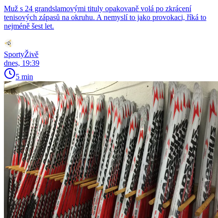
Muž s 24 grandslamovými tituly opakovaně volá po zkrácení
tenisových zápasů na okruhu. A nemyslí to jako provokaci, říká to
nejméně šest let.
SportyŽivě
dnes, 19:39
5 min