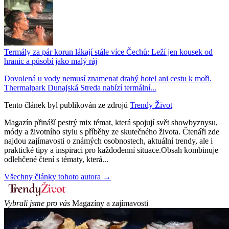
Termály za pár korun lákají stále více Čechů: Leží jen kousek od
hranic a působí jako malý ráj
Dovolená u vody nemusí znamenat drahý hotel ani cestu k moři.
Thermalpark Dunajská Streda nabízí termální...
Tento článek byl publikován ze zdrojů
Trendy Život
Magazín přináší pestrý mix témat, která spojují svět showbyznysu,
módy a životního stylu s příběhy ze skutečného života. Čtenáři zde
najdou zajímavosti o známých osobnostech, aktuální trendy, ale i
praktické tipy a inspiraci pro každodenní situace.Obsah kombinuje
odlehčené čtení s tématy, která...
Všechny články tohoto autora →
Vybrali jsme pro vás
Magazíny a zajímavosti