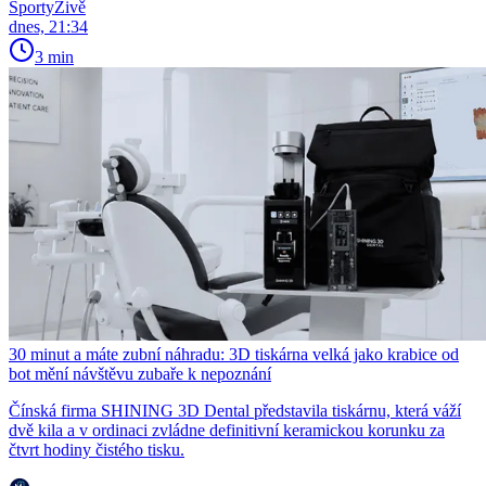
SportyŽivě
dnes, 21:34
3 min
30 minut a máte zubní náhradu: 3D tiskárna velká jako krabice od
bot mění návštěvu zubaře k nepoznání
Čínská firma SHINING 3D Dental představila tiskárnu, která váží
dvě kila a v ordinaci zvládne definitivní keramickou korunku za
čtvrt hodiny čistého tisku.