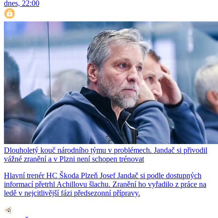
dnes, 22:00
Dlouholetý kouč národního týmu v problémech. Jandač si přivodil
vážné zranění a v Plzni není schopen trénovat
Hlavní trenér HC Škoda Plzeň Josef Jandač si podle dostupných
informací přetrhl Achillovu šlachu. Zranění ho vyřadilo z práce na
ledě v nejcitlivější fázi předsezonní přípravy.