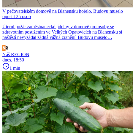
V pečovatelském domově na Blanensku hořelo. Budovu muselo
opustit 25 osob
Úterní požár zaměstnanecké jídelny v domově pro osoby se
zdravotním postižením ve Velkých Opatovicích na Blanensku si
naštěstí nevyžádal žádná vážná zranění. Budovu muselo…
Náš REGION
dnes, 18:50
1 min