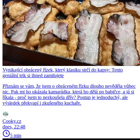
Vynikající obrácený řízek, který klasiku strčí do kapsy: Tento
geniální trik si ihned zamilujete
Přiznám se vám, že jsem o obráceném řízku dlouho nevěděla vůbec
nic. Pak mi ho ukázala kamarádka, která ho dělá po babičce, a já si
říkala - proč jsem to nezkoušela dřív? Postup je jednoduchý, ale
výsledek překvapí i zkušeného kuchaře.
Cooky.cz
dnes, 22:48
5 min