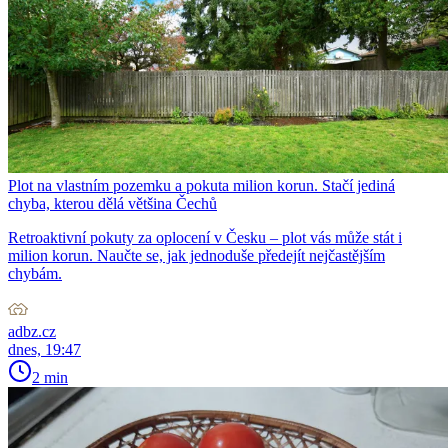
Plot na vlastním pozemku a pokuta milion korun. Stačí jediná
chyba, kterou dělá většina Čechů
Retroaktivní pokuty za oplocení v Česku – plot vás může stát i
milion korun. Naučte se, jak jednoduše předejít nejčastějším
chybám.
adbz.cz
dnes, 19:47
2 min