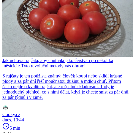
Jak uchovat rajčata, aby chutnala jako čerstvá i po několika
měsících: Tyto revoluční metody vás ohromí
S rajčaty je ten potížista známý: člověk koupí nebo sklidí krásné
plody a za pár dní řeší moučnatou dužinu a mdlou chuť. Přitom
často nejde o kvalitu rajčat, ale o špatné skladování. Tady je
jednoduchý přehled, co s nimi dělat, když je chcete sníst za pár dnů,
za pár týdnů i v zimě.
Cooky.cz
dnes, 19:44
5 min