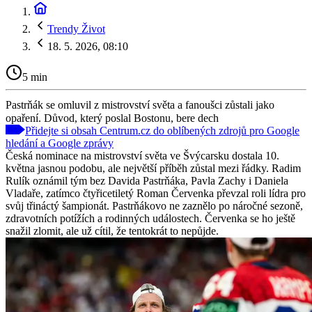
Trendy Život
18. 5. 2026, 08:10
5 min
Pastrňák se omluvil z mistrovství světa a fanoušci zůstali jako
opaření. Důvod, který poslal Bostonu, bere dech
Přidejte si obsah Centrum.cz do oblíbených zdrojů pro Google
hledání a Google zprávy
Česká nominace na mistrovství světa ve Švýcarsku dostala 10.
května jasnou podobu, ale největší příběh zůstal mezi řádky. Radim
Rulík oznámil tým bez Davida Pastrňáka, Pavla Zachy i Daniela
Vladaře, zatímco čtyřicetiletý Roman Červenka převzal roli lídra pro
svůj třináctý šampionát. Pastrňákovo ne zaznělo po náročné sezoně,
zdravotních potížích a rodinných událostech. Červenka se ho ještě
snažil zlomit, ale už cítil, že tentokrát to nepůjde.