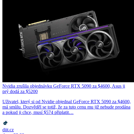
Nvidia zrušila objednávku GeForce RTX 5090 za $4600, Asus ji
prý dodá za $5200
Uživatel, který si od Nvidie objednal GeForce RTX 5090 za $4600,
má smůlu. Dozvěděl se totiž, že za tuto cenu mu již nebude prodána
a pokud ji chce, musí $574 připlatit…
diit.cz