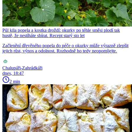
Půl kila popela a kostka droždí: okurky po téhle směsi plodí tak
hustě, že nestíháte sbírat. Recept starý sto let
Začlenění dřevěného popela do péče o okurky může výrazně zlepšit
jejich růst, výnos a odolnost. Rozhodně ho tedy neopomíjejte.
Chalupáři-Zahrádkáři
dnes, 18:47
2 min