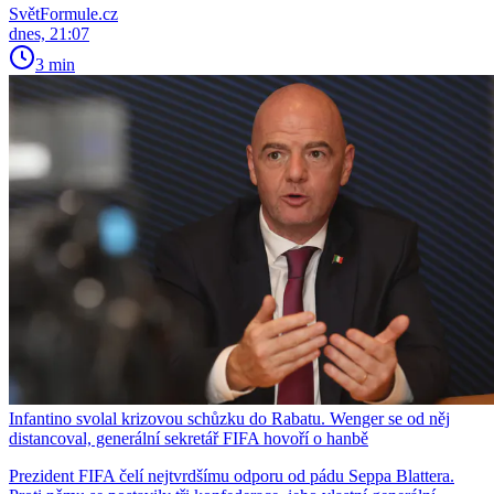
SvětFormule.cz
dnes, 21:07
3 min
Infantino svolal krizovou schůzku do Rabatu. Wenger se od něj
distancoval, generální sekretář FIFA hovoří o hanbě
Prezident FIFA čelí nejtvrdšímu odporu od pádu Seppa Blattera.