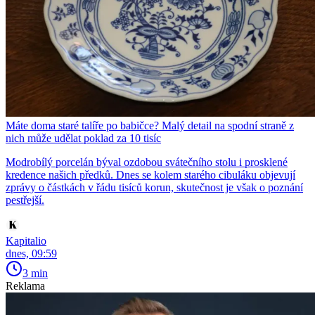
Máte doma staré talíře po babičce? Malý detail na spodní straně z
nich může udělat poklad za 10 tisíc
Modrobílý porcelán býval ozdobou svátečního stolu i prosklené
kredence našich předků. Dnes se kolem starého cibuláku objevují
zprávy o částkách v řádu tisíců korun, skutečnost je však o poznání
pestřejší.
Kapitalio
dnes, 09:59
3 min
Reklama