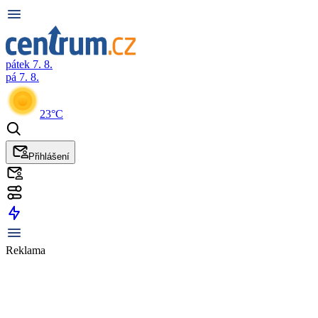
pátek 7. 8.
pá 7. 8.
23°C
Přihlášení
Reklama