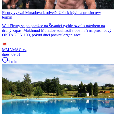
Fleury vyzval Muradova k odvetě. Uzbek kývl na prosincový
termín
Will Fleury se po porážce na Štvanici rychle ozval s návrhem na
druhý zápas. Makhmud Muradov souhlasil a oba míří na prosincový
OKTAGON 100, pokud duel posvětí organizace.
MMAMAG.cz
dnes, 09:51
1 min