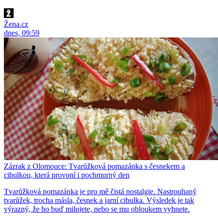
Žena.cz
dnes, 09:59
Zázrak z Olomouce: Tvarůžková pomazánka s česnekem a
cibulkou, která provoní i pochmurný den
Tvarůžková pomazánka je pro mě čistá nostalgie. Nastrouhaný
tvarůžek, trocha másla, česnek a jarní cibulka. Výsledek je tak
výrazný, že ho buď milujete, nebo se mu obloukem vyhnete.