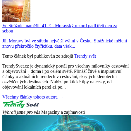
Ve Strážnici naměřili 41 °C. Moravský rekord padl třetí den za
sebou
Jih Moravy byl ve středu největší výhní v Česku. Strážnické měření
znovu překročilo čtyřicítku, data však...
Tento článek byl publikován ze zdrojů
Trendy svět
TrendySvet.cz je dynamický portál pro všechny milovníky cestování
a objevování – doma i po celém světě. Přináší čtivé a inspirativní
články o aktuálních trendech v cestování, skrytých klenotech i
osvědčených destinacích. Nabízí praktické tipy na cesty, od
objevování lokálních perel až po...
Všechny články tohoto autora →
Vybrali jsme pro vás
Magazíny a zajímavosti