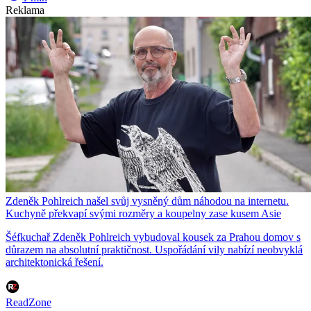
Reklama
Zdeněk Pohlreich našel svůj vysněný dům náhodou na internetu.
Kuchyně překvapí svými rozměry a koupelny zase kusem Asie
Šéfkuchař Zdeněk Pohlreich vybudoval kousek za Prahou domov s
důrazem na absolutní praktičnost. Uspořádání vily nabízí neobvyklá
architektonická řešení.
ReadZone