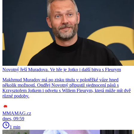
Novotný řeší Muradova. Ve hře je Jotko i další bitva s Fleurym
Makhmud Muradov má po zisku titulu v polotěžké váze hned
několik možností. Ondřej Novotný připustil sjednocení pásů s
Krzysztofem Jotkem i odvetu s Willem Fleurym, která může mít dvě
různé podoby.
MMAMAG.cz
dnes, 09:59
1 min