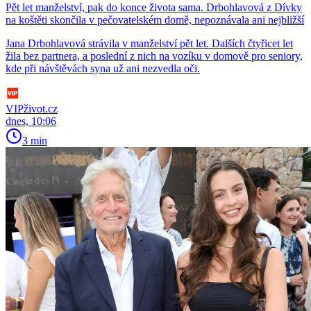
Pět let manželství, pak do konce života sama. Drbohlavová z Dívky
na koštěti skončila v pečovatelském domě, nepoznávala ani nejbližší
Jana Drbohlavová strávila v manželství pět let. Dalších čtyřicet let
žila bez partnera, a poslední z nich na vozíku v domově pro seniory,
kde při návštěvách syna už ani nezvedla oči.
VIPživot.cz
dnes, 10:06
3 min