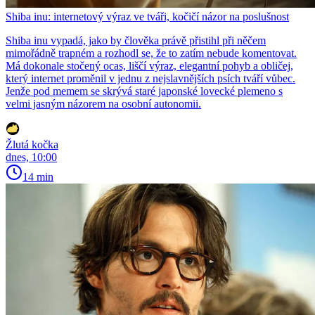
Shiba inu: internetový výraz ve tváři, kočičí názor na poslušnost
Shiba inu vypadá, jako by člověka právě přistihl při něčem
mimořádně trapném a rozhodl se, že to zatím nebude komentovat.
Má dokonale stočený ocas, liščí výraz, elegantní pohyb a obličej,
který internet proměnil v jednu z nejslavnějších psích tváří vůbec.
Jenže pod memem se skrývá staré japonské lovecké plemeno s
velmi jasným názorem na osobní autonomii.
Žlutá kočka
dnes, 10:00
14 min