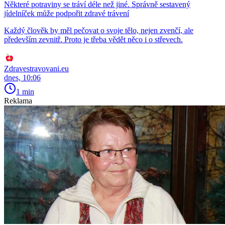
Některé potraviny se tráví déle než jiné. Správně sestavený
jídelníček může podpořit zdravé trávení
Každý člověk by měl pečovat o svoje tělo, nejen zvenčí, ale
především zevnitř. Proto je třeba vědět něco i o střevech.
Zdravestravovani.eu
dnes, 10:06
1 min
Reklama