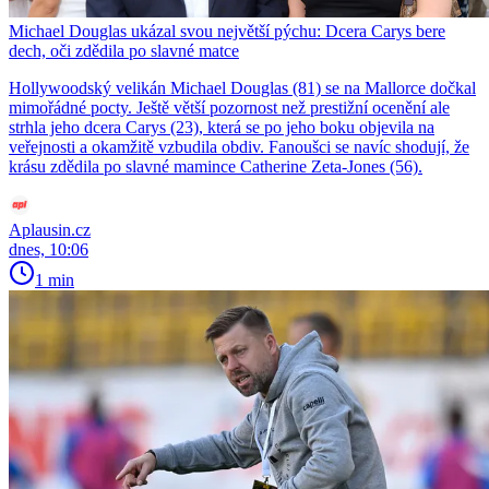
Michael Douglas ukázal svou největší pýchu: Dcera Carys bere
dech, oči zdědila po slavné matce
Hollywoodský velikán Michael Douglas (81) se na Mallorce dočkal
mimořádné pocty. Ještě větší pozornost než prestižní ocenění ale
strhla jeho dcera Carys (23), která se po jeho boku objevila na
veřejnosti a okamžitě vzbudila obdiv. Fanoušci se navíc shodují, že
krásu zdědila po slavné mamince Catherine Zeta-Jones (56).
Aplausin.cz
dnes, 10:06
1 min