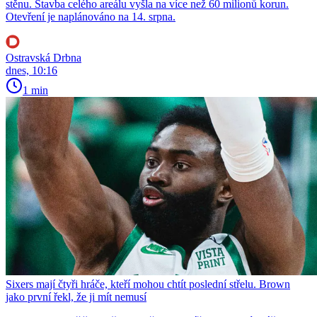
stěnu. Stavba celého areálu vyšla na více než 60 milionů korun.
Otevření je naplánováno na 14. srpna.
Ostravská Drbna
dnes, 10:16
1 min
Sixers mají čtyři hráče, kteří mohou chtít poslední střelu. Brown
jako první řekl, že ji mít nemusí