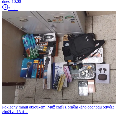
dnes, 10:00
2 min
Pokladny minul obloukem. Muž chtěl z brněnského obchodu odvézt
zboží za 18 tisíc