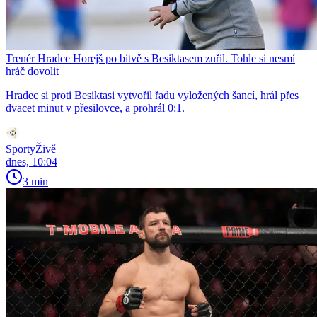
Trenér Hradce Horejš po bitvě s Besiktasem zuřil. Tohle si nesmí
hráč dovolit
Hradec si proti Besiktasi vytvořil řadu vyložených šancí, hrál přes
dvacet minut v přesilovce, a prohrál 0:1.
SportyŽivě
dnes, 10:04
3 min