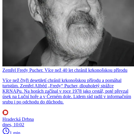
Zemřel Fredy Pucher. Více než 40 let chránil krkonošskou přírodu
Více než čtyři desetiletí chránil krkonošskou přírodu a pomáhal
turistům. Zemřel Alfréd „Fredy“ Pucher, dlouholetý strážce
KRNAPu. Na horách začínal v roce 1978 jako cestář, poté převzal
úsek na Luční hoře a v Černém dole. Lidem rád radil v informačním
srubu i po odchodu do důchodu.
Hradecká Drbna
dnes, 10:02
1 min