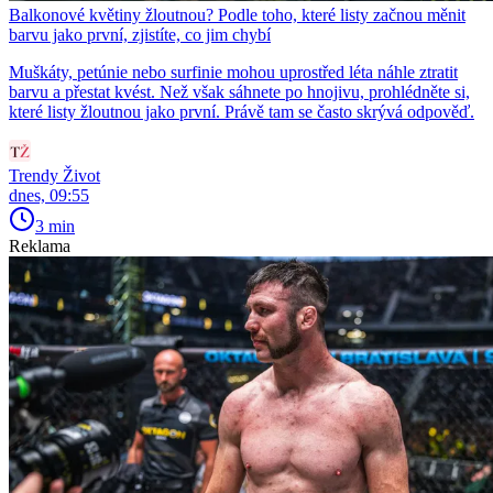
Balkonové květiny žloutnou? Podle toho, které listy začnou měnit
barvu jako první, zjistíte, co jim chybí
Muškáty, petúnie nebo surfinie mohou uprostřed léta náhle ztratit
barvu a přestat kvést. Než však sáhnete po hnojivu, prohlédněte si,
které listy žloutnou jako první. Právě tam se často skrývá odpověď.
Trendy Život
dnes, 09:55
3 min
Reklama