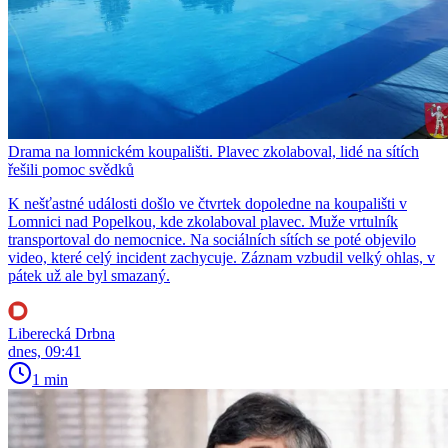
Drama na lomnickém koupališti. Plavec zkolaboval, lidé na sítích
řešili pomoc svědků
K nešťastné události došlo ve čtvrtek dopoledne na koupališti v
Lomnici nad Popelkou, kde zkolaboval plavec. Muže vrtulník
transportoval do nemocnice. Na sociálních sítích se poté objevilo
video, které celý incident zachycuje. Záznam vzbudil velký ohlas, v
pátek už ale byl smazaný.
Liberecká Drbna
dnes, 09:41
1 min