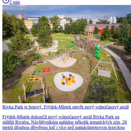
2 min
Rivka Park je hotový. Frýdek-Místek otevře nový volnočasový areál
Frýdek-Místek dokončil nový volnočasový areál Rivka Park na
sídlišti Riviéra. Návštěvníkům nabídne několik tematických zón, 26
metrů dlouhou dřevěnou loď i více než patnáctimetrovou lezeckou