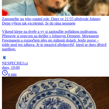
Zapomeňte na jeho ostatní role. Dnes ve 21:55 předvede Johnny
Depp výkon tak excelentní, že do rána neusnete
Víkend klepe na dveře a vy si zasloužíte pořádnou podívanou.
Připravte si popcorn na thriller s Johnnym Deppem, Morganem
Freemanem a rozpočtem přes sto milionů dolarů. Jenže pozor –
tohle není jen zábava. Je to mrazivá předpověď, která se dnes děsivě
naplňuje.
NESPECHEJ.cz
dnes, 10:00
4 min