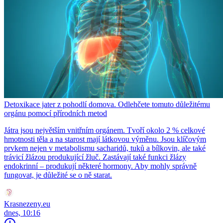
Detoxikace jater z pohodlí domova. Odlehčete tomuto důležitému
orgánu pomocí přírodních metod
Játra jsou největším vnitřním orgánem. Tvoří okolo 2 % celkové
hmotnosti těla a na starost mají látkovou výměnu. Jsou klíčovým
prvkem nejen v metabolismu sacharidů, tuků a bílkovin, ale také
trávicí žlázou produkující žluč. Zastávají také funkci žlázy
endokrinní – produkují některé hormony. Aby mohly správně
fungovat, je důležité se o ně starat.
Krasnezeny.eu
dnes, 10:16