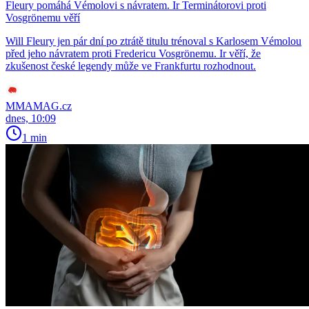
Fleury pomáhá Vémolovi s návratem. Ir Terminátorovi proti
Vosgrönemu věří
Will Fleury jen pár dní po ztrátě titulu trénoval s Karlosem Vémolou
před jeho návratem proti Fredericu Vosgrönemu. Ir věří, že
zkušenost české legendy může ve Frankfurtu rozhodnout.
MMAMAG.cz
dnes, 10:09
1 min