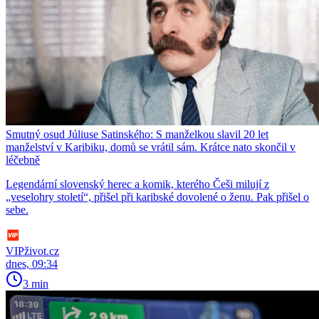
Smutný osud Júliuse Satinského: S manželkou slavil 20 let
manželství v Karibiku, domů se vrátil sám. Krátce nato skončil v
léčebně
Legendární slovenský herec a komik, kterého Češi milují z
„veselohry století“, přišel při karibské dovolené o ženu. Pak přišel o
sebe.
VIPživot.cz
dnes, 09:34
3 min