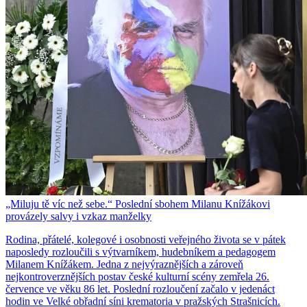
„Miluju tě víc než sebe.“ Poslední sbohem Milanu Knížákovi
provázely salvy i vzkaz manželky
Rodina, přátelé, kolegové i osobnosti veřejného života se v pátek
naposledy rozloučili s výtvarníkem, hudebníkem a pedagogem
Milanem Knížákem. Jedna z nejvýraznějších a zároveň
nejkontroverznějších postav české kulturní scény zemřela 26.
července ve věku 86 let. Poslední rozloučení začalo v jedenáct
hodin ve Velké obřadní síni krematoria v pražských Strašnicích.