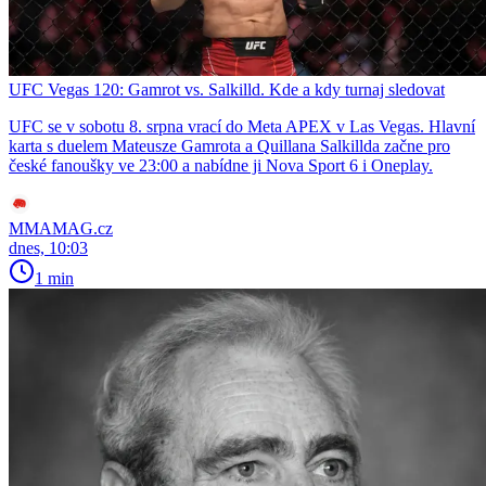
UFC Vegas 120: Gamrot vs. Salkilld. Kde a kdy turnaj sledovat
UFC se v sobotu 8. srpna vrací do Meta APEX v Las Vegas. Hlavní
karta s duelem Mateusze Gamrota a Quillana Salkillda začne pro
české fanoušky ve 23:00 a nabídne ji Nova Sport 6 i Oneplay.
MMAMAG.cz
dnes, 10:03
1 min