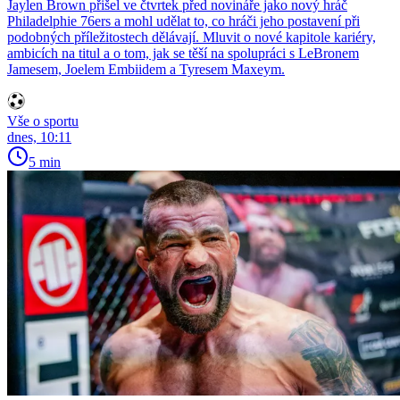
Jaylen Brown přišel ve čtvrtek před novináře jako nový hráč
Philadelphie 76ers a mohl udělat to, co hráči jeho postavení při
podobných příležitostech dělávají. Mluvit o nové kapitole kariéry,
ambicích na titul a o tom, jak se těší na spolupráci s LeBronem
Jamesem, Joelem Embiidem a Tyresem Maxeym.
Vše o sportu
dnes, 10:11
5 min