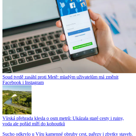
Soud tvrdě zasáhl proti Metě: mladým uživatelům má změnit
Facebook i Instagram
Vírská přehrada klesla o osm metrů: Ukázala staré cesty i ruiny,
voda ale pořád míří do kohoutků
Sucho odkrylo u Víru kamenné obruby cest, pařezy i zbytky staveb.