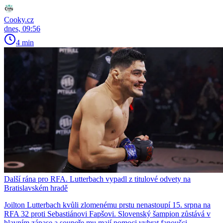
Cooky.cz
dnes, 09:56
4 min
Další rána pro RFA. Lutterbach vypadl z titulové odvety na
Bratislavském hradě
Joilton Lutterbach kvůli zlomenému prstu nenastoupí 15. srpna na
RFA 32 proti Sebastiánovi Fapšovi. Slovenský šampion zůstává v
hlavním zápase a soupeře mu mají pomoci vybrat fanoušci.