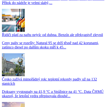
Přítok do nádrže je velmi slabý,...
Řidiči platí za naftu nejvíc od dubna. Benzín ale překvapivě zlevnil
Ceny paliv se rozešly: Natural 95 se drží těsně nad 42 korunami,
zatímco diesel po dalším skoku míří k 45...
Česko zažívá mimořádný rok: teplotní rekordy padly už na 132
stanicích
Doksany vystoupaly na 41,9 °C a Strážnice na 41 °C. Data ČHMÚ
ukazují, že letošní vedra přepisovala dlouhé...