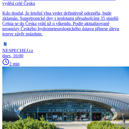
vyděsí celé Česko
Kdo doufal, že letošní vlna veder definitivně odezněla, bude
zklamán. Supertropické dny s teplotami přesahujícími 35 stupňů
Celsia se do Česka vrátí už o víkendu. Podle aktualizované
prognózy Českého hydrometeorologického ústavu přinese úlevu
teprve závěr prázdnin.
NESPECHEJ.cz
dnes, 16:00
2 min