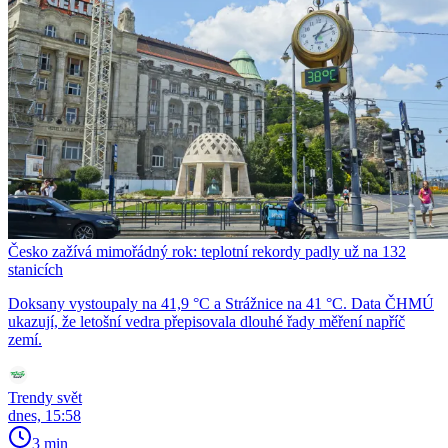
Česko zažívá mimořádný rok: teplotní rekordy padly už na 132
stanicích
Doksany vystoupaly na 41,9 °C a Strážnice na 41 °C. Data ČHMÚ
ukazují, že letošní vedra přepisovala dlouhé řady měření napříč
zemí.
Trendy svět
dnes, 15:58
3 min