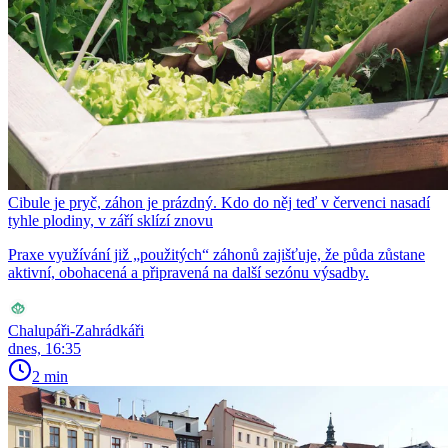
Cibule je pryč, záhon je prázdný. Kdo do něj teď v červenci nasadí
tyhle plodiny, v září sklízí znovu
Praxe využívání již „použitých“ záhonů zajišťuje, že půda zůstane
aktivní, obohacená a připravená na další sezónu výsadby.
Chalupáři-Zahrádkáři
dnes, 16:35
2 min