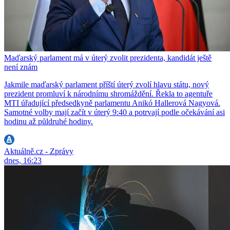
Maďarský parlament má v úterý zvolit prezidenta, kandidát ještě
není znám
Jakmile maďarský parlament příští úterý zvolí hlavu státu, nový
prezident promluví k národnímu shromáždění. Řekla to agentuře
MTI úřadující předsedkyně parlamentu Anikó Hallerová Nagyová.
Samotné volby mají začít v úterý 9:40 a potrvají podle očekávání asi
hodinu až půldruhé hodiny.
Aktuálně.cz - Zprávy
dnes, 16:23