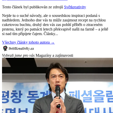
Tento článek byl publikován ze zdrojů
Světkreativity
Nejde tu o suché návody, ale o sousedskou inspiraci podaná s
nadhledem. Jednoho dne vás tu může zaujmout recept na rychlou
cuketovou buchtu, druhý den vás zas pohltí příběh o ztraceném
prstenu, který po patnácti letech překvapivě našli na farmě – a ještě
si nad tím připijete čajem. Články...
Všechny články tohoto autora →
Vybrali jsme pro vás
Magazíny a zajímavosti