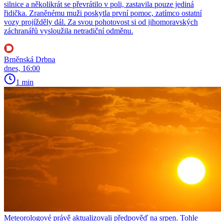
silnice a několikrát se převrátilo v poli, zastavila pouze jediná
řidička. Zraněnému muži poskytla první pomoc, zatímco ostatní
vozy projížděly dál. Za svou pohotovost si od jihomoravských
záchranářů vysloužila netradiční odměnu.
Brněnská Drbna
dnes, 16:00
1 min
Meteorologové právě aktualizovali předpověď na srpen. Tohle