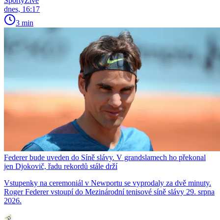
SportyŽivě
dnes, 16:17
3 min
Federer bude uveden do Síně slávy. V grandslamech ho překonal
jen Djokovič, řadu rekordů stále drží
Vstupenky na ceremoniál v Newportu se vyprodaly za dvě minuty.
Roger Federer vstoupí do Mezinárodní tenisové síně slávy 29. srpna
2026.