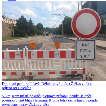
Dopravní peklo v Jihlavě: Dělníci zavřou část Žižkovy ulice i
příjezd od Helenína
V krajském městě pokračuje oprava průtahu, dělníci se opět
posunou o část blíže Helenínu. Kromě toho začne hned v pondělí
první etapa oprav Žižkovy ulice.