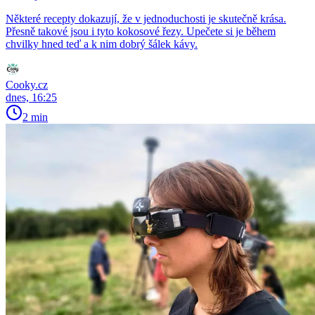
Některé recepty dokazují, že v jednoduchosti je skutečně krása.
Přesně takové jsou i tyto kokosové řezy. Upečete si je během
chvilky hned teď a k nim dobrý šálek kávy.
Cooky.cz
dnes, 16:25
2 min