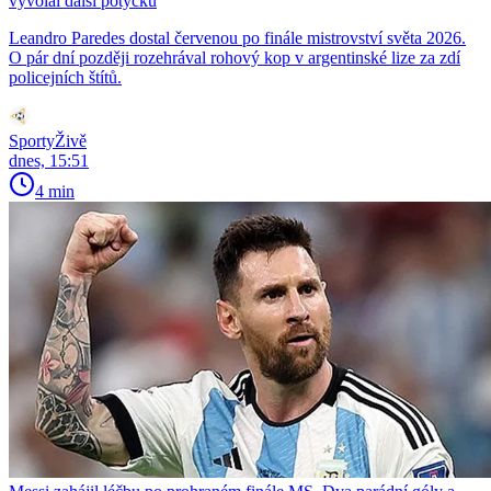
vyvolal další potyčku
Leandro Paredes dostal červenou po finále mistrovství světa 2026.
O pár dní později rozehrával rohový kop v argentinské lize za zdí
policejních štítů.
SportyŽivě
dnes, 15:51
4 min