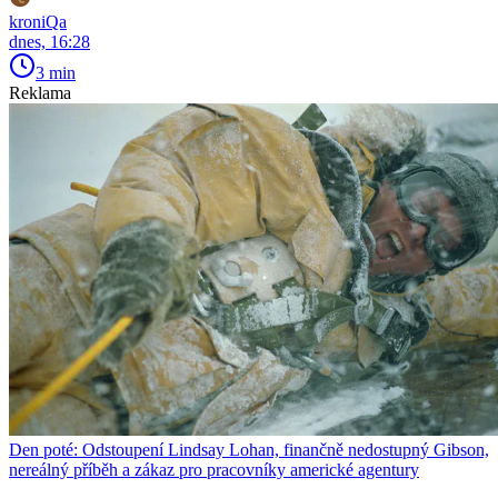
kroniQa
dnes, 16:28
3 min
Reklama
Den poté: Odstoupení Lindsay Lohan, finančně nedostupný Gibson,
nereálný příběh a zákaz pro pracovníky americké agentury