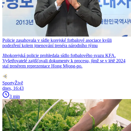
Policie zasahovala v sídle korejské fotbalové asociace kvůli
podezření kolem jmenování trenéra národního týmu
Jihokorejská policie prohledala sídlo fotbalového svazu KFA.
Vyšetřovatelé zajišťovali dokumenty k procesu, jímž se v létě 2024
stal trenérem reprezentace Hong Mjong-po.
SportyŽivě
dnes, 16:43
3 min