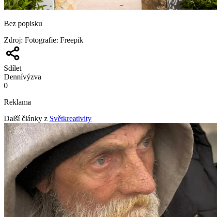
Bez popisku
Zdroj
:
Fotografie: Freepik
Sdílet
Denní
výzva
0
Reklama
Další články z
Světkreativity