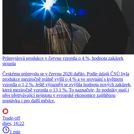
Průmyslová produkce v červnu vzrostla o 4 %, hodnota zakázek
stoupla
Českému průmyslu se v červnu 2026 dařilo. Podle údajů ČSÚ byla
produkce meziročně reálně vyšší o 4 % a ve srovnání s květnem
vzrostla o 1,2 %. Ještě výrazněji se zvýšila hodnota nových zakázek,
která meziročně vzrostla o 13,1 %. To naznačuje, že podniky mají i
přes přetrvávající nejistotu v evropské ekonomice zajištěnou
poptávku i pro další měsíce.
Trade-off
dnes, 16:22
1 min