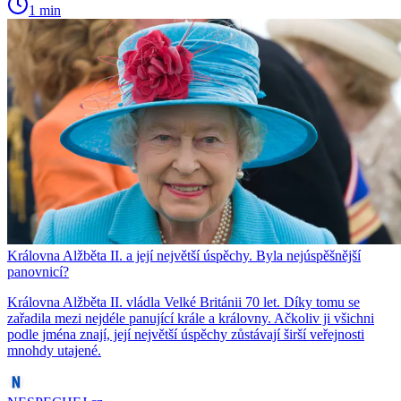
1 min
Královna Alžběta II. a její největší úspěchy. Byla nejúspěšnější
panovnicí?
Královna Alžběta II. vládla Velké Británii 70 let. Díky tomu se
zařadila mezi nejdéle panující krále a královny. Ačkoliv ji všichni
podle jména znají, její největší úspěchy zůstávají širší veřejnosti
mnohdy utajené.