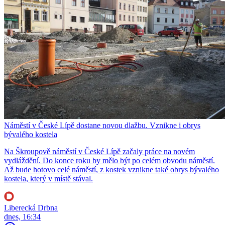
Náměstí v České Lípě dostane novou dlažbu. Vznikne i obrys
bývalého kostela
Na Škroupově náměstí v České Lípě začaly práce na novém
vydláždění. Do konce roku by mělo být po celém obvodu náměstí.
Až bude hotovo celé náměstí, z kostek vznikne také obrys bývalého
kostela, který v místě stával.
Liberecká Drbna
dnes, 16:34