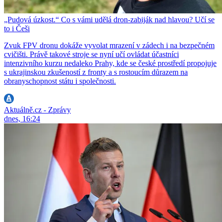
„Pudová úzkost.“ Co s vámi udělá dron-zabiják nad hlavou? Učí se
to i Češi
Zvuk FPV dronu dokáže vyvolat mrazení v zádech i na bezpečném
cvičišti. Právě takové stroje se nyní učí ovládat účastníci
intenzivního kurzu nedaleko Prahy, kde se české prostředí propojuje
s ukrajinskou zkušeností z fronty a s rostoucím důrazem na
obranyschopnost státu i společnosti.
Aktuálně.cz - Zprávy
dnes, 16:24