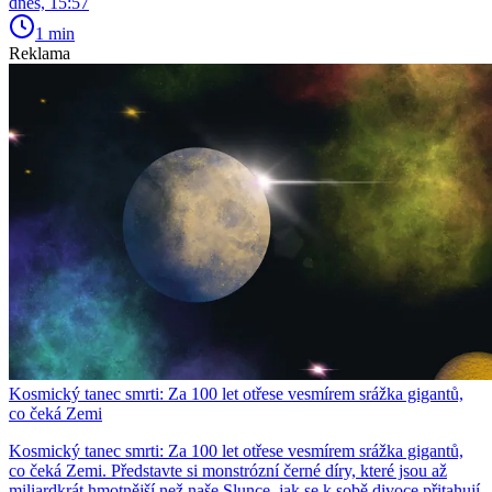
dnes, 15:57
1 min
Reklama
Kosmický tanec smrti: Za 100 let otřese vesmírem srážka gigantů,
co čeká Zemi
Kosmický tanec smrti: Za 100 let otřese vesmírem srážka gigantů,
co čeká Zemi. Představte si monstrózní černé díry, které jsou až
miliardkrát hmotnější než naše Slunce, jak se k sobě divoce přitahují