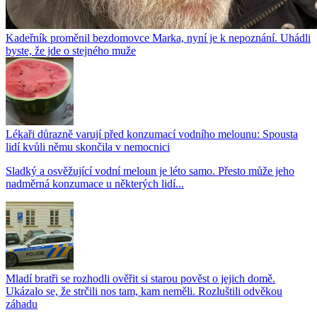
Kadeřník proměnil bezdomovce Marka, nyní je k nepoznání. Uhádli
byste, že jde o stejného muže
Lékaři důrazně varují před konzumací vodního melounu: Spousta
lidí kvůli němu skončila v nemocnici
Sladký a osvěžující vodní meloun je léto samo. Přesto může jeho
nadměrná konzumace u některých lidí...
Mladí bratři se rozhodli ověřit si starou pověst o jejich domě.
Ukázalo se, že strčili nos tam, kam neměli. Rozluštili odvěkou
záhadu