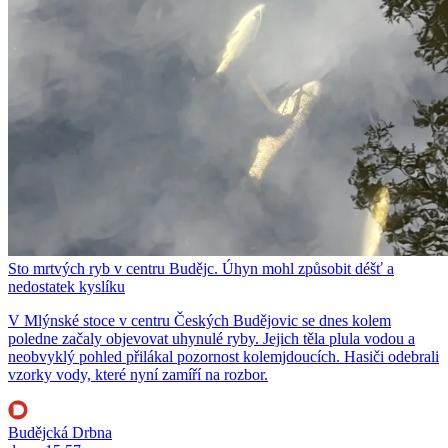
Sto mrtvých ryb v centru Budějc. Úhyn mohl způsobit déšť a
nedostatek kyslíku
V Mlýnské stoce v centru Českých Budějovic se dnes kolem
poledne začaly objevovat uhynulé ryby. Jejich těla plula vodou a
neobvyklý pohled přilákal pozornost kolemjdoucích. Hasiči odebrali
vzorky vody, které nyní zamíří na rozbor.
Budějcká Drbna