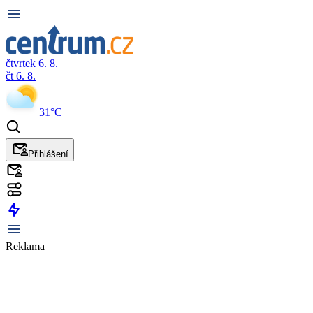
čtvrtek 6. 8.
čt 6. 8.
31°C
Přihlášení
Reklama