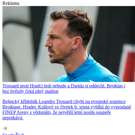
Reklama
Trossard proti Hradci hrát nebude a Darida si oddechl. Beşiktaş i
bez hvězdy čeká plný stadion
Belgický křídelník Leandro Trossard chybí na evropské soupisce
Beşiktaşe. Hradec Králové ve čtvrtek 6. srpna vybíhá do vyprodané
FINEP Areny s vědomím, že největší letní posilu soupeře
nepotkává.