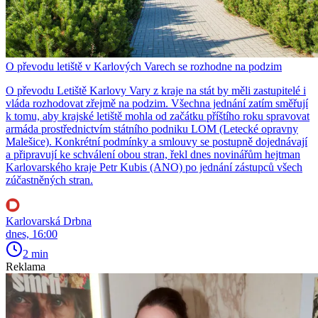
O převodu letiště v Karlových Varech se rozhodne na podzim
O převodu Letiště Karlovy Vary z kraje na stát by měli zastupitelé i
vláda rozhodovat zřejmě na podzim. Všechna jednání zatím směřují
k tomu, aby krajské letiště mohla od začátku příštího roku spravovat
armáda prostřednictvím státního podniku LOM (Letecké opravny
Malešice). Konkrétní podmínky a smlouvy se postupně dojednávají
a připravují ke schválení obou stran, řekl dnes novinářům hejtman
Karlovarského kraje Petr Kubis (ANO) po jednání zástupců všech
zúčastněných stran.
Karlovarská Drbna
dnes, 16:00
2 min
Reklama