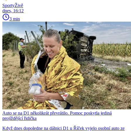
SportyŽivě
dnes, 16:12
3 min
Auto se na D1 několikrát převrátilo. Pomoc poskytla jediná
projíždějící řidička
Když dnes dopoledne na dálnici D1 u Říček vyjelo osobní auto ze