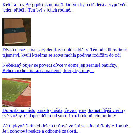
Keith a Les Bergquist jsou bratři, kterým byl celé dětství vyprávěn
jeden příběh. Ten byl v jejich rodině...
Dívka narazila na starý deník zesnulé babičky. Ten odhalil rodinné
tajemství, kvůli kterému se sotva mohla podívat rodičům do očí
Nečekaný objev se povedl dívce v domě její zesnulé babičky.
Během úklidu narazila na deník, který byl plný...
Dorazila na místo, aniž by tušila, že zažije nejdramatičtější vteřiny
své služby. Chlapce dělilo od smrti 1 rozhodnutí této hrdinky
Zástupkyně šerifa obdržela tísňové volání ze střední školy v Tampě.
Její pohotová reakce a odborné znalosti...