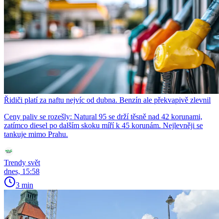
Řidiči platí za naftu nejvíc od dubna. Benzín ale překvapivě zlevnil
Ceny paliv se rozešly: Natural 95 se drží těsně nad 42 korunami,
zatímco diesel po dalším skoku míří k 45 korunám. Nejlevněji se
tankuje mimo Prahu.
Trendy svět
dnes, 15:58
3 min