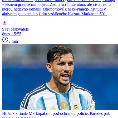
v těsném gravitačním objetí. Žádná sci-fi literatura, ale čistá realita,
kterou nedávno odhalili astronomové z Max-Planck-Institutu v
aktivním galaktickém jádru vzdáleného blazaru Markarian 501.
Svět cestovatele
dnes, 15:55
3 min
Hříšník z finále MS kopal roh pod ochranou policie. Paredes pak