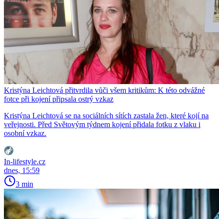
Kristýna Leichtová přitvrdila vůči všem kritikům: K této odvážné
fotce při kojení připsala ostrý vzkaz
Kristýna Leichtová se na sociálních sítích zastala žen, které kojí na
veřejnosti. Před Světovým týdnem kojení přidala fotku z vlaku i
osobní vzkaz.
In-lifestyle.cz
dnes, 15:59
3 min