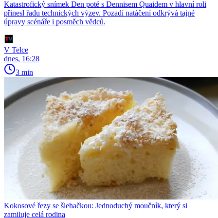
Katastrofický snímek Den poté s Dennisem Quaidem v hlavní roli
přinesl řadu technických výzev. Pozadí natáčení odkrývá tajné
úpravy scénáře i posměch vědců.
V Telce
dnes, 16:28
3 min
Kokosové řezy se šlehačkou: Jednoduchý moučník, který si
zamiluje celá rodina