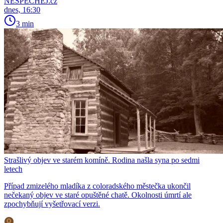
NESPECHEJ.cz
dnes, 16:30
3 min
Strašlivý objev ve starém komíně. Rodina našla syna po sedmi
letech
Případ zmizelého mladíka z coloradského městečka ukončil
nečekaný objev ve staré opuštěné chatě. Okolnosti úmrtí ale
zpochybňují vyšetřovací verzi.