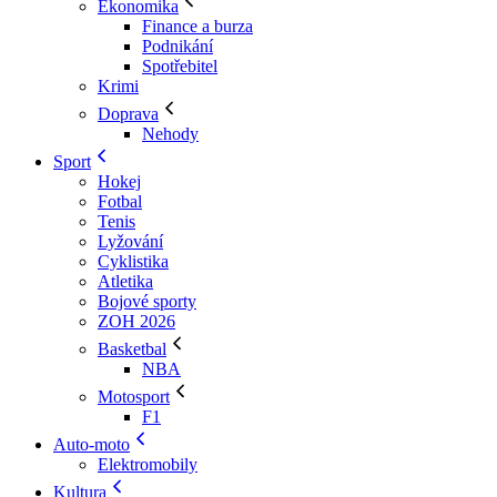
Ekonomika
Finance a burza
Podnikání
Spotřebitel
Krimi
Doprava
Nehody
Sport
Hokej
Fotbal
Tenis
Lyžování
Cyklistika
Atletika
Bojové sporty
ZOH 2026
Basketbal
NBA
Motosport
F1
Auto-moto
Elektromobily
Kultura