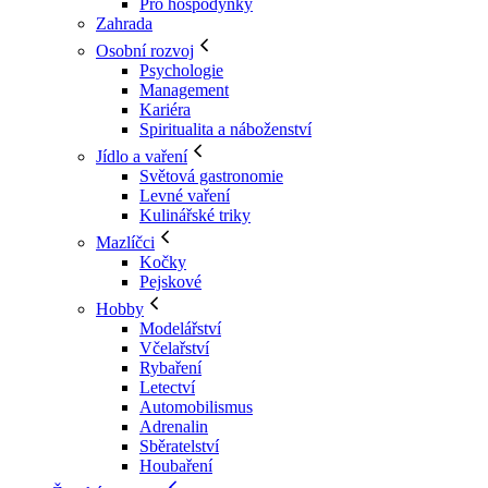
Pro hospodyňky
Zahrada
Osobní rozvoj
Psychologie
Management
Kariéra
Spiritualita a náboženství
Jídlo a vaření
Světová gastronomie
Levné vaření
Kulinářské triky
Mazlíčci
Kočky
Pejskové
Hobby
Modelářství
Včelařství
Rybaření
Letectví
Automobilismus
Adrenalin
Sběratelství
Houbaření