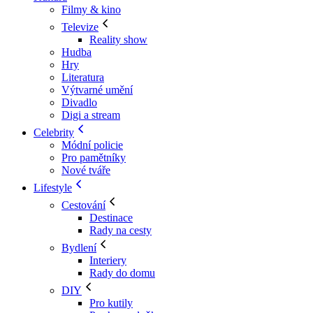
Filmy & kino
Televize
Reality show
Hudba
Hry
Literatura
Výtvarné umění
Divadlo
Digi a stream
Celebrity
Módní policie
Pro pamětníky
Nové tváře
Lifestyle
Cestování
Destinace
Rady na cesty
Bydlení
Interiery
Rady do domu
DIY
Pro kutily