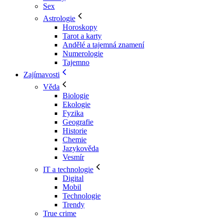
Sex
Astrologie
Horoskopy
Tarot a karty
Andělé a tajemná znamení
Numerologie
Tajemno
Zajímavosti
Věda
Biologie
Ekologie
Fyzika
Geografie
Historie
Chemie
Jazykověda
Vesmír
IT a technologie
Digital
Mobil
Technologie
Trendy
True crime