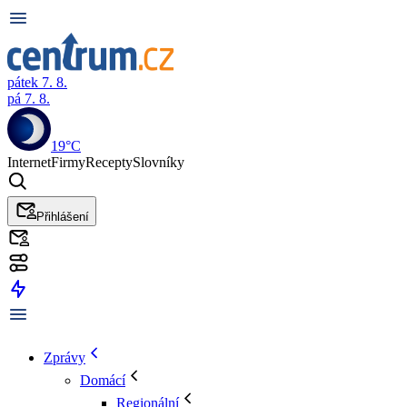
pátek 7. 8.
pá 7. 8.
19°C
Internet
Firmy
Recepty
Slovníky
Přihlášení
Zprávy
Domácí
Regionální