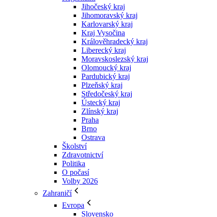
Jihočeský kraj
Jihomoravský kraj
Karlovarský kraj
Kraj Vysočina
Králověhradecký kraj
Liberecký kraj
Moravskoslezský kraj
Olomoucký kraj
Pardubický kraj
Plzeňský kraj
Středočeský kraj
Ústecký kraj
Zlínský kraj
Praha
Brno
Ostrava
Školství
Zdravotnictví
Politika
O počasí
Volby 2026
Zahraničí
Evropa
Slovensko