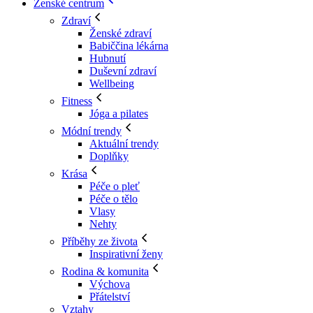
Ženské centrum
Zdraví
Ženské zdraví
Babiččina lékárna
Hubnutí
Duševní zdraví
Wellbeing
Fitness
Jóga a pilates
Módní trendy
Aktuální trendy
Doplňky
Krása
Péče o pleť
Péče o tělo
Vlasy
Nehty
Příběhy ze života
Inspirativní ženy
Rodina & komunita
Výchova
Přátelství
Vztahy