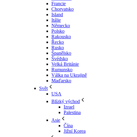
Francie
Chorvatsko
Island
Itálie
Německo
Polsko
Rakousko
Řecko
Rusko
Španělsko
Švédsko
Velká Británie
Rumunsko
Válka na Ukrajině
Maďarsko
Svět
USA
Blízký východ
Izrael
Palestina
Asie
Čína
Jižní Korea