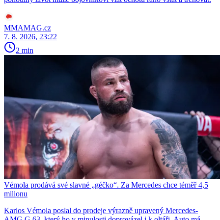
MMAMAG.cz
7. 8. 2026, 23:22
2 min
Vémola prodává své slavné „géčko“. Za Mercedes chce téměř 4,5
milionu
Karlos Vémola poslal do prodeje výrazně upravený Mercedes-
AMG G 63, který ho v minulosti doprovázel i k oltáři. Auto má