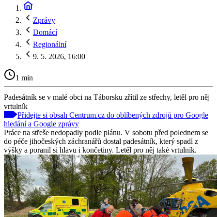
Zprávy
Domácí
Regionální
9. 5. 2026, 16:00
1 min
Padesátník se v malé obci na Táborsku zřítil ze střechy, letěl pro něj
vrtulník
Přidejte si obsah Centrum.cz do oblíbených zdrojů pro Google
hledání a Google zprávy
Práce na střeše nedopadly podle plánu. V sobotu před polednem se
do péče jihočeských záchranářů dostal padesátník, který spadl z
výšky a poranil si hlavu i končetiny. Letěl pro něj také vrtulník.