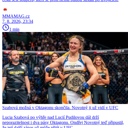
MMAMAG.cz
7. 8. 2026, 23:34
1 min
Szabová možná v Oktagonu skončila. Novotný ji už vidí v UFC
Lucia Szabová po výhře nad Lucií Pudilovou dál drží
neporazitelnost i dva pásy Oktagonu. Ondřej Novotný teď připustil,
že její další zápas už může přijít v UFC.