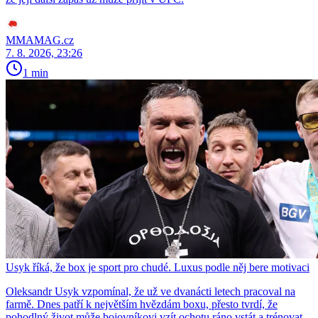
MMAMAG.cz
7. 8. 2026, 23:26
1 min
Usyk říká, že box je sport pro chudé. Luxus podle něj bere motivaci
Oleksandr Usyk vzpomínal, že už ve dvanácti letech pracoval na
farmě. Dnes patří k největším hvězdám boxu, přesto tvrdí, že
pohodlný život může bojovníkovi vzít ochotu ráno vstát a trénovat.