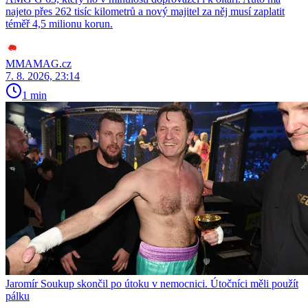
najeto přes 262 tisíc kilometrů a nový majitel za něj musí zaplatit
téměř 4,5 milionu korun.
MMAMAG.cz
7. 8. 2026, 23:14
1 min
Jaromír Soukup skončil po útoku v nemocnici. Útočníci měli použít
pálku