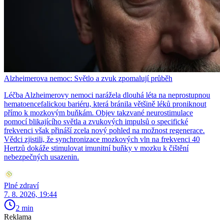
Alzheimerova nemoc: Světlo a zvuk zpomalují průběh
Léčba Alzheimerovy nemoci narážela dlouhá léta na neprostupnou
hematoencefalickou bariéru, která bránila většině léků proniknout
přímo k mozkovým buňkám. Objev takzvané neurostimulace
pomocí blikajícího světla a zvukových impulsů o specifické
frekvenci však přináší zcela nový pohled na možnost regenerace.
Vědci zjistili, že synchronizace mozkových vln na frekvenci 40
Hertzů dokáže stimulovat imunitní buňky v mozku k čištění
nebezpečných usazenin.
Plné zdraví
7. 8. 2026, 19:44
2 min
Reklama