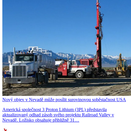
Nový objev v Nevadě může posílit surovinovou soběstačnost USA
Americká společnost 3 Proton Lithium (3PL) představila
aktualizovaný odhad zásob svého projektu Railroad Valley v
Nevadě. Ložisko obsahuje přibližně 31…