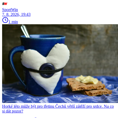
SportWin
7. 8. 2026, 19:43
1 min
Horké léto může být pro třetinu Čechů větší zátěží pro srdce. Na co
si dát pozor?