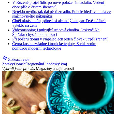
V Růžené projel řidič po nově položeném asfaltu. Vedení
obce píše o čistém šílenství
Neteklo mýdlo, tak dal pěstí zrcadlu. Policie hledá vandala ze
smíchovského nákupáku
Chtěl ukrást naftu, přinesl si ale malý kanystr. Dvě stě litrů
vyteklo na zem
Videomapping i pulzující srdcová chodba. Jeskyně Na
Špičáku chystá modernizaci
Při požáru domu v Napajedlech jeden člověk utrpěl zranění
Černá kostka zvládne i tropické teploty. S chlazením
pomůžou moderní technologie
Zobrazit více
Zprávy
Domácí
Regionální
Jihočeský kraj
Vybrali jsme pro vás
Magazíny a zajímavosti