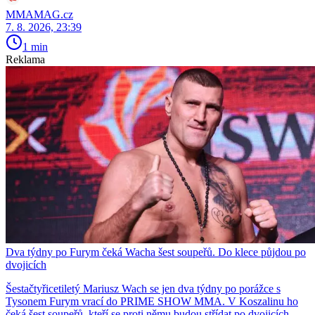
MMAMAG.cz
7. 8. 2026, 23:39
1 min
Reklama
Dva týdny po Furym čeká Wacha šest soupeřů. Do klece půjdou po
dvojicích
Šestačtyřicetiletý Mariusz Wach se jen dva týdny po porážce s
Tysonem Furym vrací do PRIME SHOW MMA. V Koszalinu ho
čeká šest soupeřů, kteří se proti němu budou střídat po dvojicích.