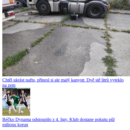
Chtěl ukrást naftu, přinesl si ale malý kanystr. Dvě stě litrů vyteklo
na zem
Béčko Dynama odstoupilo z 4. ligy. Klub dostane pokutu půl
milionu korun