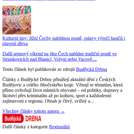
Kulturní tipy: Jižní Čechy nabídnou poutě, oslavy výročí hasičů i
plavení dřeva
Další srpnový víkend na jihu Čech nabídne tradiční poutě ve
Strunkovicích nad Blanicí, Volyni nebo Vacově....
Tento článek byl publikován ze zdrojů
Budějcká Drbna
Články z Budějcké Drbny přinášejí aktuální dění z Českých
Budějovic a celého Jihočeského kraje. Věnují se tématům, která
přímo ovlivňují život místních obyvatel – od politiky, dopravy a
školství přes kriminalitu až po kulturu, sport a každodenní
zajímavosti z regionu. Obsah je čtivý, svižný a...
Všechny články tohoto autora →
Další články z kategorie
Regionální