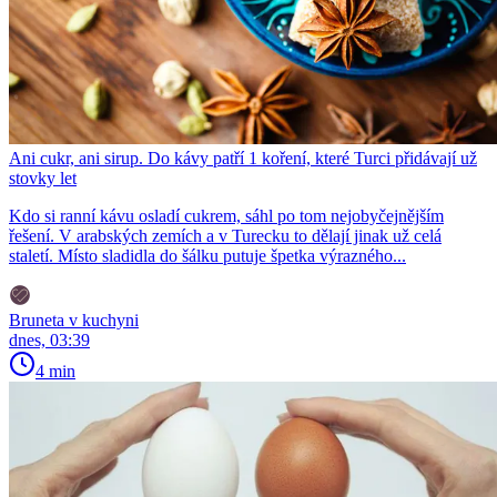
Ani cukr, ani sirup. Do kávy patří 1 koření, které Turci přidávají už
stovky let
Kdo si ranní kávu osladí cukrem, sáhl po tom nejobyčejnějším
řešení. V arabských zemích a v Turecku to dělají jinak už celá
staletí. Místo sladidla do šálku putuje špetka výrazného...
Bruneta v kuchyni
dnes, 03:39
4 min