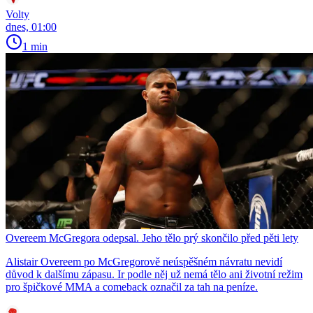
Volty
dnes, 01:00
1 min
Overeem McGregora odepsal. Jeho tělo prý skončilo před pěti lety
Alistair Overeem po McGregorově neúspěšném návratu nevidí
důvod k dalšímu zápasu. Ir podle něj už nemá tělo ani životní režim
pro špičkové MMA a comeback označil za tah na peníze.