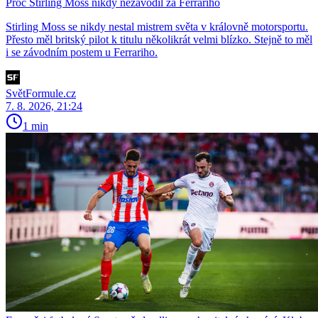
Proč Stirling Moss nikdy nezávodil za Ferrariho
Stirling Moss se nikdy nestal mistrem světa v královně motorsportu.
Přesto měl britský pilot k titulu několikrát velmi blízko. Stejně to měl
i se závodním postem u Ferrariho.
SvětFormule.cz
7. 8. 2026, 21:24
1 min