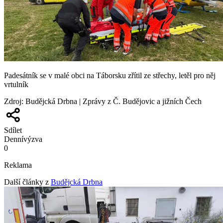
Padesátník se v malé obci na Táborsku zřítil ze střechy, letěl pro něj
vrtulník
Zdroj
:
Budějcká Drbna | Zprávy z Č. Budějovic a jižních Čech
Sdílet
Denní
výzva
0
Reklama
Další články z
Budějcká Drbna