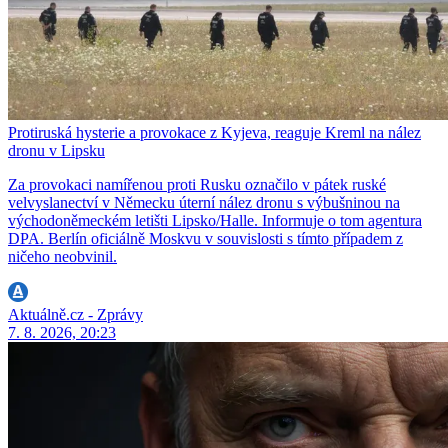
Protiruská hysterie a provokace z Kyjeva, reaguje Kreml na nález
dronu v Lipsku
Za provokaci namířenou proti Rusku označilo v pátek ruské
velvyslanectví v Německu úterní nález dronu s výbušninou na
východoněmeckém letišti Lipsko/Halle. Informuje o tom agentura
DPA. Berlín oficiálně Moskvu v souvislosti s tímto případem z
ničeho neobvinil.
Aktuálně.cz - Zprávy
7. 8. 2026, 20:23