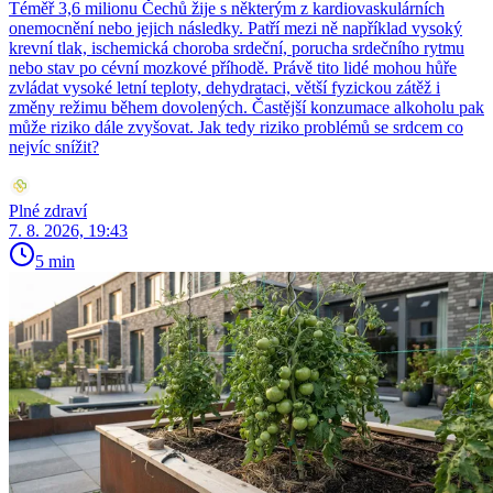
Téměř 3,6 milionu Čechů žije s některým z kardiovaskulárních
onemocnění nebo jejich následky. Patří mezi ně například vysoký
krevní tlak, ischemická choroba srdeční, porucha srdečního rytmu
nebo stav po cévní mozkové příhodě. Právě tito lidé mohou hůře
zvládat vysoké letní teploty, dehydrataci, větší fyzickou zátěž i
změny režimu během dovolených. Častější konzumace alkoholu pak
může riziko dále zvyšovat. Jak tedy riziko problémů se srdcem co
nejvíc snížit?
Plné zdraví
7. 8. 2026, 19:43
5 min