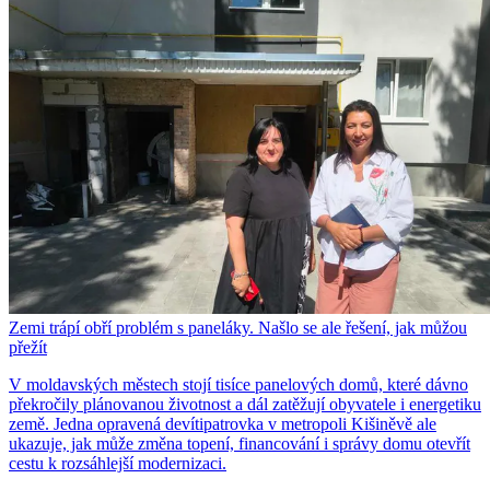
Zemi trápí obří problém s paneláky. Našlo se ale řešení, jak můžou
přežít
V moldavských městech stojí tisíce panelových domů, které dávno
překročily plánovanou životnost a dál zatěžují obyvatele i energetiku
země. Jedna opravená devítipatrovka v metropoli Kišiněvě ale
ukazuje, jak může změna topení, financování i správy domu otevřít
cestu k rozsáhlejší modernizaci.