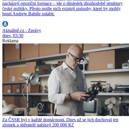
nacházejí opoziční formace – jde o důsledek dlouhodobé struktury
české politiky. Přesto podle nich existují způsoby, které by mohly
hnutí Andreje Babiše oslabit.
Aktuálně.cz - Zprávy
dnes, 03:30
Reklama
Za ČSSR byl v každé domácnosti. Dnes už se jich dochoval jen
zlomek a sběratelé nabízejí 200 000 Kč