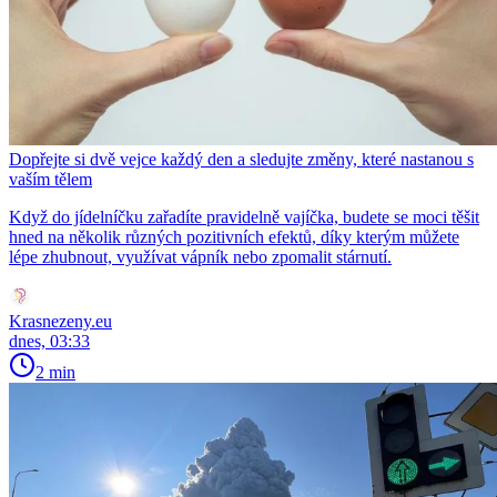
Dopřejte si dvě vejce každý den a sledujte změny, které nastanou s
vaším tělem
Když do jídelníčku zařadíte pravidelně vajíčka, budete se moci těšit
hned na několik různých pozitivních efektů, díky kterým můžete
lépe zhubnout, využívat vápník nebo zpomalit stárnutí.
Krasnezeny.eu
dnes, 03:33
2 min