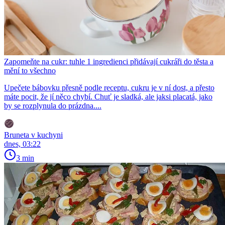
Zapomeňte na cukr: tuhle 1 ingredienci přidávají cukráři do těsta a
mění to všechno
Upečete bábovku přesně podle receptu, cukru je v ní dost, a přesto
máte pocit, že jí něco chybí. Chuť je sladká, ale jaksi placatá, jako
by se rozplynula do prázdna....
Bruneta v kuchyni
dnes, 03:22
3 min