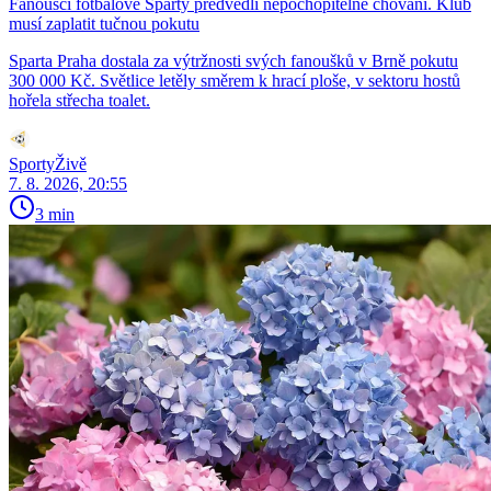
Fanoušci fotbalové Sparty předvedli nepochopitelné chování. Klub
musí zaplatit tučnou pokutu
Sparta Praha dostala za výtržnosti svých fanoušků v Brně pokutu
300 000 Kč. Světlice letěly směrem k hrací ploše, v sektoru hostů
hořela střecha toalet.
SportyŽivě
7. 8. 2026, 20:55
3 min