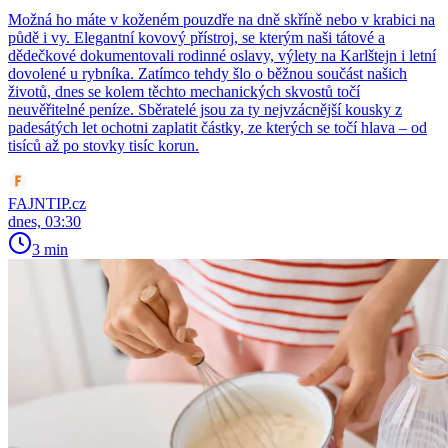
Možná ho máte v koženém pouzdře na dně skříně nebo v krabici na
půdě i vy. Elegantní kovový přístroj, se kterým naši tátové a
dědečkové dokumentovali rodinné oslavy, výlety na Karlštejn i letní
dovolené u rybníka. Zatímco tehdy šlo o běžnou součást našich
životů, dnes se kolem těchto mechanických skvostů točí
neuvěřitelné peníze. Sběratelé jsou za ty nejvzácnější kousky z
padesátých let ochotni zaplatit částky, ze kterých se točí hlava – od
tisíců až po stovky tisíc korun.
FAJNTIP.cz
dnes, 03:30
3 min