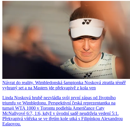
Návrat do reality. Wimbledonská šampionka Nosková ztratila téměř
vyhraný set a na Masters jde překvapivě z kola ven
Linda Nosková hrubě nezvládla svůj první zápas od životního
triumfu ve Wimbledonu. Perspektivní česká reprezentantka na
turnaji WTA 1000 v Torontu podlehla Američance Caty
McNallyové 6:7, 1:6, když v úvodní sadě neudržela vedení 5:1.
Překvapivá vítězka se ve třetím kole utká s Filipínkou Alexandrou
Ealaovou.