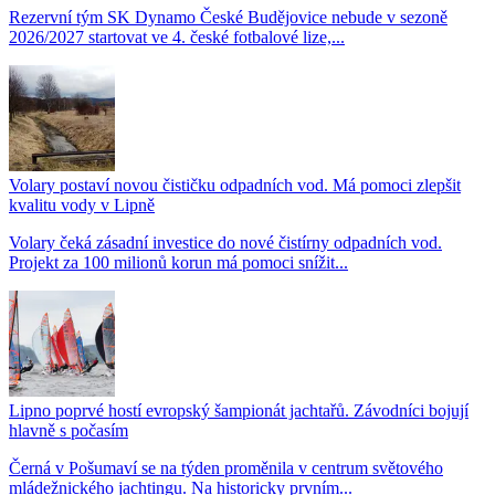
Rezervní tým SK Dynamo České Budějovice nebude v sezoně
2026/2027 startovat ve 4. české fotbalové lize,...
Volary postaví novou čističku odpadních vod. Má pomoci zlepšit
kvalitu vody v Lipně
Volary čeká zásadní investice do nové čistírny odpadních vod.
Projekt za 100 milionů korun má pomoci snížit...
Lipno poprvé hostí evropský šampionát jachtařů. Závodníci bojují
hlavně s počasím
Černá v Pošumaví se na týden proměnila v centrum světového
mládežnického jachtingu. Na historicky prvním...