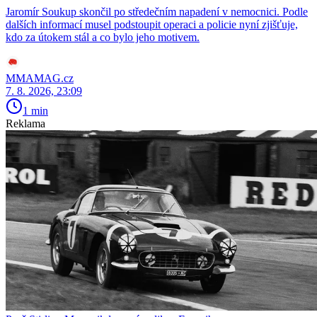
Jaromír Soukup skončil po středečním napadení v nemocnici. Podle
dalších informací musel podstoupit operaci a policie nyní zjišťuje,
kdo za útokem stál a co bylo jeho motivem.
MMAMAG.cz
7. 8. 2026, 23:09
1 min
Reklama