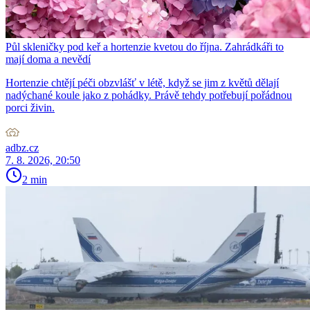
Půl skleničky pod keř a hortenzie kvetou do října. Zahrádkáři to
mají doma a nevědí
Hortenzie chtějí péči obzvlášť v létě, když se jim z květů dělají
nadýchané koule jako z pohádky. Právě tehdy potřebují pořádnou
porci živin.
adbz.cz
7. 8. 2026, 20:50
2 min