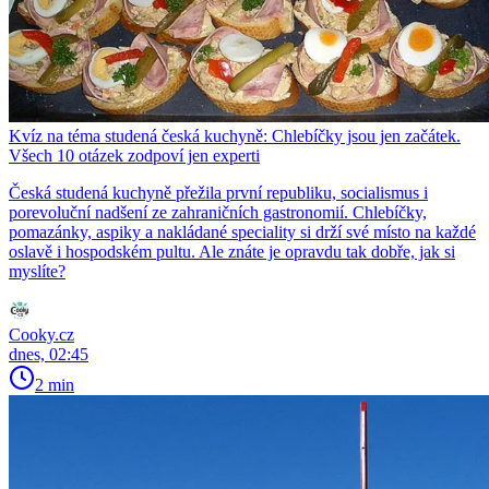
Kvíz na téma studená česká kuchyně: Chlebíčky jsou jen začátek.
Všech 10 otázek zodpoví jen experti
Česká studená kuchyně přežila první republiku, socialismus i
porevoluční nadšení ze zahraničních gastronomií. Chlebíčky,
pomazánky, aspiky a nakládané speciality si drží své místo na každé
oslavě i hospodském pultu. Ale znáte je opravdu tak dobře, jak si
myslíte?
Cooky.cz
dnes, 02:45
2 min