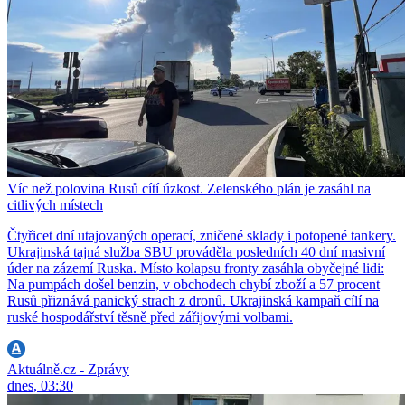
Víc než polovina Rusů cítí úzkost. Zelenského plán je zasáhl na
citlivých místech
Čtyřicet dní utajovaných operací, zničené sklady i potopené tankery.
Ukrajinská tajná služba SBU prováděla posledních 40 dní masivní
úder na zázemí Ruska. Místo kolapsu fronty zasáhla obyčejné lidi:
Na pumpách došel benzin, v obchodech chybí zboží a 57 procent
Rusů přiznává panický strach z dronů. Ukrajinská kampaň cílí na
ruské hospodářství těsně před zářijovými volbami.
Aktuálně.cz - Zprávy
dnes, 03:30