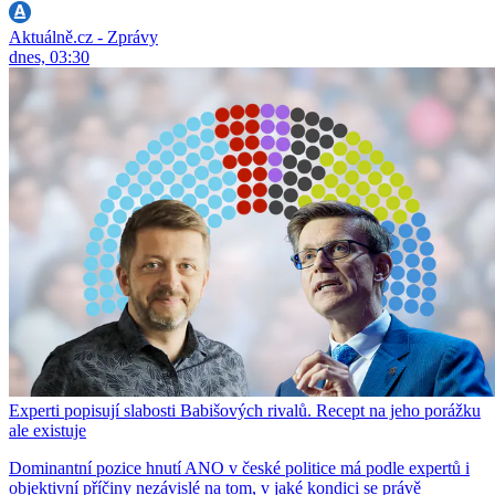
Aktuálně.cz - Zprávy
dnes, 03:30
Experti popisují slabosti Babišových rivalů. Recept na jeho porážku
ale existuje
Dominantní pozice hnutí ANO v české politice má podle expertů i
objektivní příčiny nezávislé na tom, v jaké kondici se právě