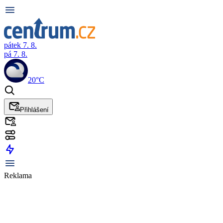
pátek 7. 8.
pá 7. 8.
20°C
Přihlášení
Reklama