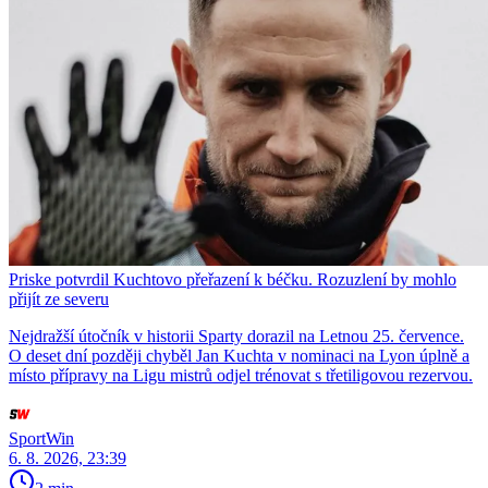
Priske potvrdil Kuchtovo přeřazení k béčku. Rozuzlení by mohlo
přijít ze severu
Nejdražší útočník v historii Sparty dorazil na Letnou 25. července.
O deset dní později chyběl Jan Kuchta v nominaci na Lyon úplně a
místo přípravy na Ligu mistrů odjel trénovat s třetiligovou rezervou.
SportWin
6. 8. 2026, 23:39