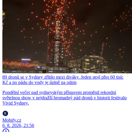
89 dronů se v Sydney zřítilo mezi diváky. Jeden stojí přes 60 tisíc
Kč a po pádu do vody je úplně na odpis
Pondělní večer nad sydneyským přístavem proměnil rekordní
světelnou show v nejdražší hromadný pád dronů v historii festivalu
Vivid Sydney.
Mobify.cz
6. 8. 2026, 21:56