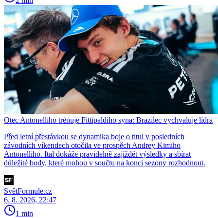
2 min
Otec Antonelliho trénuje Fittipaldiho syna: Brazilec vychvaluje lídra
Před letní přestávkou se dynamika boje o titul v posledních
závodních víkendech otočila ve prospěch Andrey Kimiho
Antonelliho. Ital dokáže pravidelně zajíždět výsledky a sbírat
důležité body, které mohou v součtu na konci sezony rozhodnout.
SvětFormule.cz
6. 8. 2026, 22:47
1 min