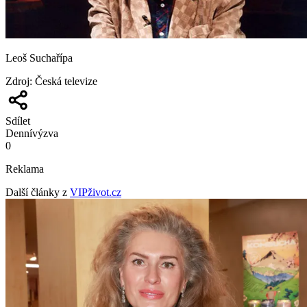
Leoš Suchařípa
Zdroj
:
Česká televize
Sdílet
Denní
výzva
0
Reklama
Další články z
VIPživot.cz