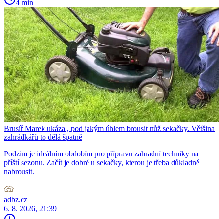
4 min
Brusíř Marek ukázal, pod jakým úhlem brousit nůž sekačky. Většina
zahrádkářů to dělá špatně
Podzim je ideálním obdobím pro přípravu zahradní techniky na
příští sezonu. Začít je dobré u sekačky, kterou je třeba důkladně
nabrousit.
adbz.cz
6. 8. 2026, 21:39