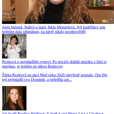
Jsem hnusná, šedivá a stará, řekla Menzelová. Její kadeřnice pak
hejtrům dala ultimátum, na které nikdo neodpověděl
Rezková o nejmladším synovi: Po nocích skládá muziku a frká si
marjánu, je bohém po tátovi Brabcovi
Šárka Rezková na akci Muž roku 2026 otevřeně popsala, čím žije
její nejmladší syn Dominik, a nešetřila ani...
Jak bydlí Pavlína Wolfová: V bytě jí visí Mona Lisa z Císařova