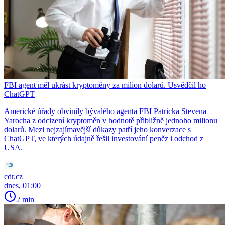
FBI agent měl ukrást kryptoměny za milion dolarů. Usvědčil ho
ChatGPT
Americké úřady obvinily bývalého agenta FBI Patricka Stevena
Yarocha z odcizení kryptoměn v hodnotě přibližně jednoho milionu
dolarů. Mezi nejzajímavější důkazy patří jeho konverzace s
ChatGPT, ve kterých údajně řešil investování peněz i odchod z
USA.
cdr.cz
dnes, 01:00
2 min