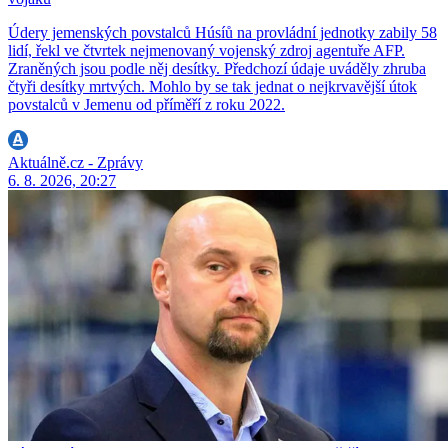
Údery jemenských povstalců Húsíů na provládní jednotky zabily 58
lidí, řekl ve čtvrtek nejmenovaný vojenský zdroj agentuře AFP.
Zraněných jsou podle něj desítky. Předchozí údaje uváděly zhruba
čtyři desítky mrtvých. Mohlo by se tak jednat o nejkrvavější útok
povstalců v Jemenu od příměří z roku 2022.
Aktuálně.cz - Zprávy
6. 8. 2026, 20:27