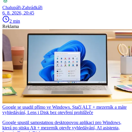
Chalupáři-Zahrádkáři
6. 8. 2026, 20:45
2 min
Reklama
Google se usadil přímo ve Windows. Stačí ALT + mezerník a máte
vyhledávání, Lens i Disk bez otevření prohlížeče
Google spustil samostatnou desktopovou aplikaci pro Windows,
která po stisku Alt + mezerník otevře vyhledávání, AI asistenta,