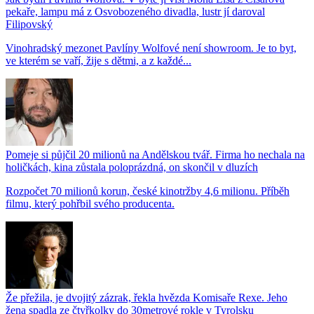
pekaře, lampu má z Osvobozeného divadla, lustr jí daroval
Filipovský
Vinohradský mezonet Pavlíny Wolfové není showroom. Je to byt,
ve kterém se vaří, žije s dětmi, a z každé...
Pomeje si půjčil 20 milionů na Andělskou tvář. Firma ho nechala na
holičkách, kina zůstala poloprázdná, on skončil v dluzích
Rozpočet 70 milionů korun, české kinotržby 4,6 milionu. Příběh
filmu, který pohřbil svého producenta.
Že přežila, je dvojitý zázrak, řekla hvězda Komisaře Rexe. Jeho
žena spadla ze čtyřkolky do 30metrové rokle v Tyrolsku