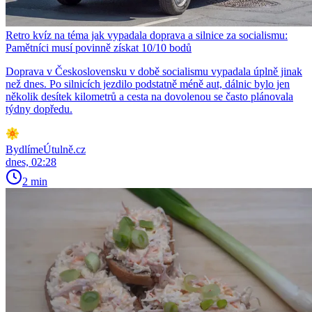
Retro kvíz na téma jak vypadala doprava a silnice za socialismu:
Pamětníci musí povinně získat 10/10 bodů
Doprava v Československu v době socialismu vypadala úplně jinak
než dnes. Po silnicích jezdilo podstatně méně aut, dálnic bylo jen
několik desítek kilometrů a cesta na dovolenou se často plánovala
týdny dopředu.
BydlímeÚtulně.cz
dnes, 02:28
2 min