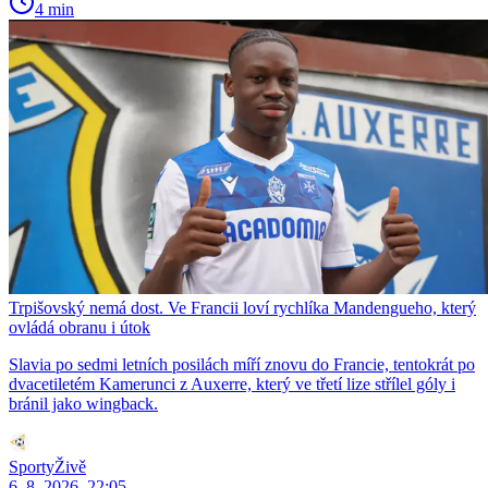
4 min
Trpišovský nemá dost. Ve Francii loví rychlíka Mandengueho, který
ovládá obranu i útok
Slavia po sedmi letních posilách míří znovu do Francie, tentokrát po
dvacetiletém Kamerunci z Auxerre, který ve třetí lize střílel góly i
bránil jako wingback.
SportyŽivě
6. 8. 2026, 22:05