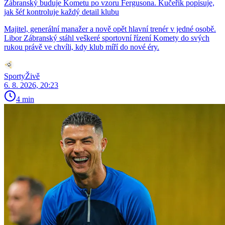
Zábranský buduje Kometu po vzoru Fergusona. Kučeřík popisuje,
jak šéf kontroluje každý detail klubu
Majitel, generální manažer a nově opět hlavní trenér v jedné osobě.
Libor Zábranský stáhl veškeré sportovní řízení Komety do svých
rukou právě ve chvíli, kdy klub míří do nové éry.
SportyŽivě
6. 8. 2026, 20:23
4 min