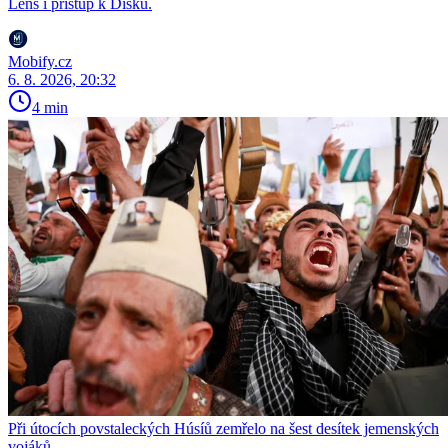
Lens i přístup k Disku.
Mobify.cz
6. 8. 2026, 20:32
4 min
Při útocích povstaleckých Húsíů zemřelo na šest desítek jemenských
vojáků