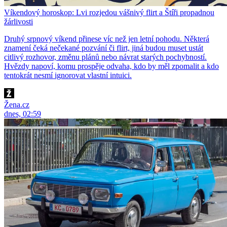
Víkendový horoskop: Lvi rozjedou vášnivý flirt a Štíři propadnou
žárlivosti
Druhý srpnový víkend přinese víc než jen letní pohodu. Některá
znamení čeká nečekané pozvání či flirt, jiná budou muset ustát
citlivý rozhovor, změnu plánů nebo návrat starých pochybností.
Hvězdy napoví, komu prospěje odvaha, kdo by měl zpomalit a kdo
tentokrát nesmí ignorovat vlastní intuici.
Žena.cz
dnes, 02:59