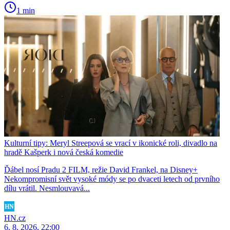
1 min
Kulturní tipy: Meryl Streepová se vrací v ikonické roli, divadlo na
hradě Kašperk i nová česká komedie
Ďábel nosí Pradu 2 FILM, režie David Frankel, na Disney+
Nekompromisní svět vysoké módy se po dvaceti letech od prvního
dílu vrátil. Nesmlouvavá...
HN.cz
6. 8. 2026, 22:00