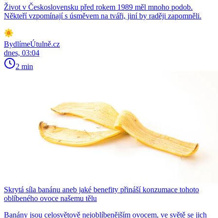
Život v Československu před rokem 1989 měl mnoho podob.
Někteří vzpomínají s úsměvem na tváři, jiní by raději zapomněli.
BydlímeÚtulně.cz
dnes, 03:04
2 min
Skrytá síla banánu aneb jaké benefity přináší konzumace tohoto
oblíbeného ovoce našemu tělu
Banány jsou celosvětově nejoblíbenějším ovocem, ve světě se jich