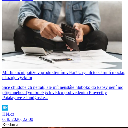
Mít finanční potíže v produktivním věku? Urychlí to stárnutí mozku,
ukazuje výzkum
Sice chudoba cti netratí, ale mít neustále hluboko do kapsy není nic
příjemného. Tým britských vědců pod vedením Praveethy
Patalayové z londýnské...
HN.cz
6. 8. 2026, 22:00
Reklama