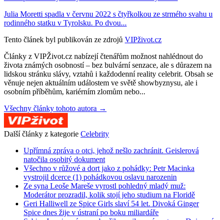
Julia Moretti spadla v červnu 2022 s čtyřkolkou ze strmého svahu u
rodinného statku v Tyrolsku. Po dvou...
Tento článek byl publikován ze zdrojů
VIPživot.cz
Články z VIPŽivot.cz nabízejí čtenářům možnost nahlédnout do
života známých osobností – bez bulvární senzace, ale s důrazem na
lidskou stránku slávy, vztahů i každodenní reality celebrit. Obsah se
věnuje nejen aktuálním událostem ve světě showbyznysu, ale i
osobním příběhům, kariérním zlomům nebo...
Všechny články tohoto autora →
Další články z kategorie
Celebrity
Upřímná zpráva o otci, jehož nešlo zachránit. Geislerová
natočila osobitý dokument
Všechno v růžové a dort jako z pohádky: Petr Macinka
vystrojil dcerce (1) pohádkovou oslavu narozenin
Ze syna Leoše Mareše vyrostl pohledný mladý muž:
Moderátor prozradil, kolik stojí jeho studium na Floridě
Geri Halliwell ze Spice Girls slaví 54 let. Divoká Ginger
Spice dnes žije v ústraní po boku miliardáře