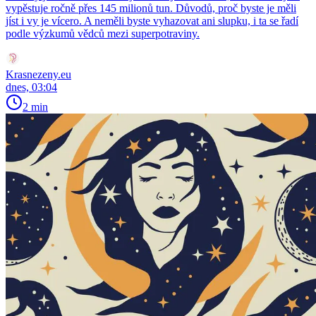
vypěstuje ročně přes 145 milionů tun. Důvodů, proč byste je měli
jíst i vy je vícero. A neměli byste vyhazovat ani slupku, i ta se řadí
podle výzkumů vědců mezi superpotraviny.
Krasnezeny.eu
dnes, 03:04
2 min