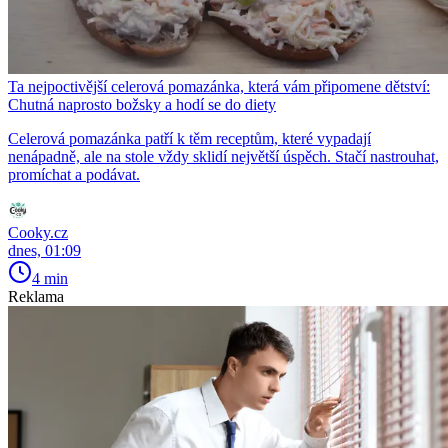
Ta nejpoctivější celerová pomazánka, která vám připomene dětství:
Chutná naprosto božsky a hodí se do diety
Celerová pomazánka patří k těm receptům, které vypadají
nenápadně, ale na stole vždy sklidí největší úspěch. Stačí nastrouhat,
promíchat a podávat.
Cooky.cz
dnes, 01:09
4 min
Reklama