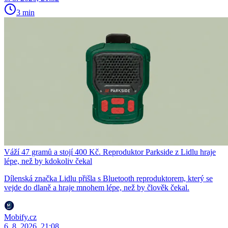
3 min
Váží 47 gramů a stojí 400 Kč. Reproduktor Parkside z Lidlu hraje
lépe, než by kdokoliv čekal
Dílenská značka Lidlu přišla s Bluetooth reproduktorem, který se
vejde do dlaně a hraje mnohem lépe, než by člověk čekal.
Mobify.cz
6. 8. 2026, 21:08