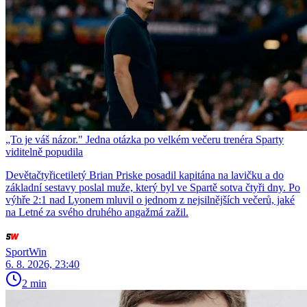
„To je váš názor." Jedna otázka po velkém večeru trenéra Sparty
viditelně popudila
Devětačtyřicetiletý Brian Priske posadil kapitána na lavičku a do
základní sestavy poslal muže, který byl ve Spartě sotva čtyři dny. Po
výhře 2:1 nad Lyonem mluvil o jednom z nejsilnějších večerů, jaké
na Letné za svého druhého angažmá zažil.
SportWin
6. 8. 2026, 23:40
2 min