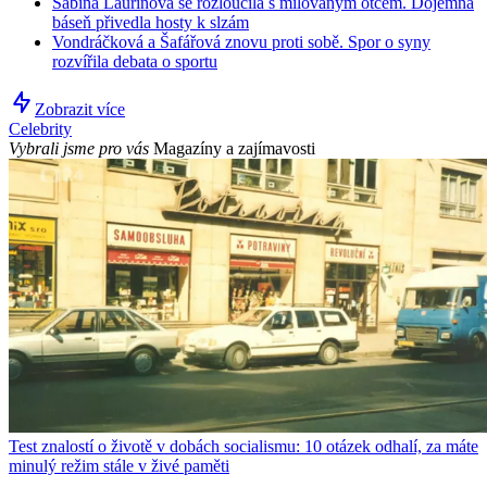
Sabina Laurinová se rozloučila s milovaným otcem. Dojemná
báseň přivedla hosty k slzám
Vondráčková a Šafářová znovu proti sobě. Spor o syny
rozvířila debata o sportu
Zobrazit více
Celebrity
Vybrali jsme pro vás
Magazíny a zajímavosti
Test znalostí o životě v dobách socialismu: 10 otázek odhalí, za máte
minulý režim stále v živé paměti