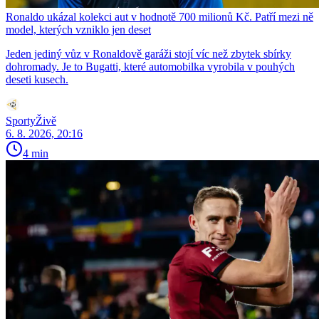
Ronaldo ukázal kolekci aut v hodnotě 700 milionů Kč. Patří mezi ně
model, kterých vzniklo jen deset
Jeden jediný vůz v Ronaldově garáži stojí víc než zbytek sbírky
dohromady. Je to Bugatti, které automobilka vyrobila v pouhých
deseti kusech.
SportyŽivě
6. 8. 2026, 20:16
4 min