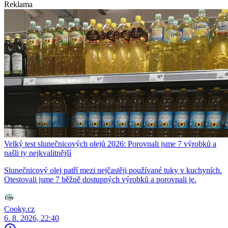
Reklama
Velký test slunečnicových olejů 2026: Porovnali jsme 7 výrobků a
našli ty nejkvalitnější
Slunečnicový olej patří mezi nejčastěji používané tuky v kuchyních.
Otestovali jsme 7 běžně dostupných výrobků a porovnali je.
Cooky.cz
6. 8. 2026, 22:40