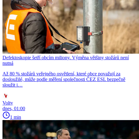
Defektoskopie šetří obcím miliony. Výměna většiny stožárů není
nutná
Až 80 % stožárů veřejného osvětlení, které obce považují za
dosloužilé, může podle měření společnosti ČEZ ESL bezpečně
sloužit i…
Volty
dnes, 01:00
1 min