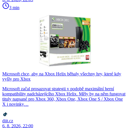
3 min
Microsoft chce, aby na Xbox Helix běhaly všechny hry, které kdy
vyšly pro Xbox
Microsoft začal prosazovat strategii v podobě maximální herní
kompatibility nadcházejícího Xbox Helix. Měly by na něm fungovat
tituly napsané pro Xbox 360, Xbox One, Xbox One S / Xbox One
X i novinky…
diit.cz
6. 8. 2026, 22:00