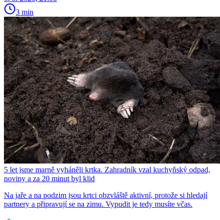
3 min
5 let jsme marně vyháněli krtka. Zahradník vzal kuchyňský odpad,
noviny a za 20 minut byl klid
Na jaře a na podzim jsou krtci obzvláště aktivní, protože si hledají
partnery a připravují se na zimu. Vypudit je tedy musíte včas.