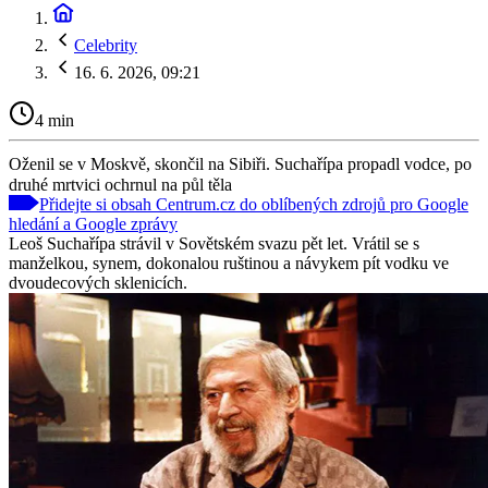
Celebrity
16. 6. 2026, 09:21
4 min
Oženil se v Moskvě, skončil na Sibiři. Suchařípa propadl vodce, po
druhé mrtvici ochrnul na půl těla
Přidejte si obsah Centrum.cz do oblíbených zdrojů pro Google
hledání a Google zprávy
Leoš Suchařípa strávil v Sovětském svazu pět let. Vrátil se s
manželkou, synem, dokonalou ruštinou a návykem pít vodku ve
dvoudecových sklenicích.