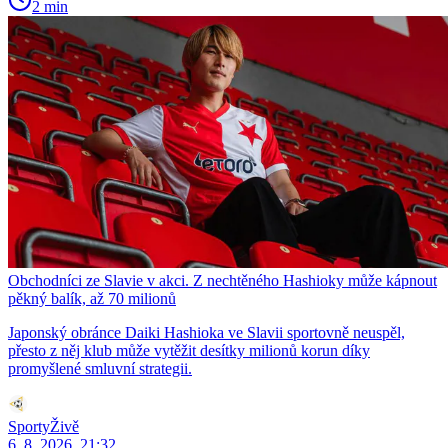
2 min
Obchodníci ze Slavie v akci. Z nechtěného Hashioky může kápnout
pěkný balík, až 70 milionů
Japonský obránce Daiki Hashioka ve Slavii sportovně neuspěl,
přesto z něj klub může vytěžit desítky milionů korun díky
promyšlené smluvní strategii.
SportyŽivě
6. 8. 2026, 21:32