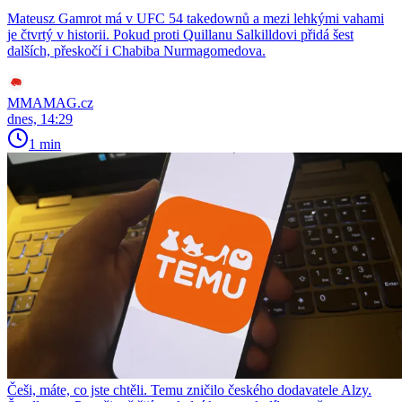
Mateusz Gamrot má v UFC 54 takedownů a mezi lehkými vahami
je čtvrtý v historii. Pokud proti Quillanu Salkilldovi přidá šest
dalších, přeskočí i Chabiba Nurmagomedova.
MMAMAG.cz
dnes, 14:29
1 min
Češi, máte, co jste chtěli. Temu zničilo českého dodavatele Alzy.