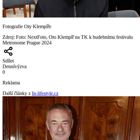
Fotografie Oty Klempíře
Zdroj
:
Foto: NextFoto, Oto Klempíř na TK k hudebnímu festivalu
Metronome Prague 2024
Sdílet
Denní
výzva
0
Reklama
Další články z
In-lifestyle.cz