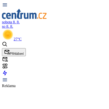
sobota 8. 8.
so 8. 8.
27°C
Přihlášení
Reklama