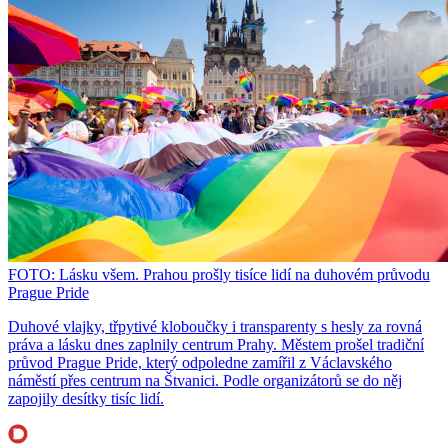
FOTO: Lásku všem. Prahou prošly tisíce lidí na duhovém průvodu
Prague Pride
Duhové vlajky, třpytivé kloboučky i transparenty s hesly za rovná
práva a lásku dnes zaplnily centrum Prahy. Městem prošel tradiční
průvod Prague Pride, který odpoledne zamířil z Václavského
náměstí přes centrum na Štvanici. Podle organizátorů se do něj
zapojily desítky tisíc lidí.