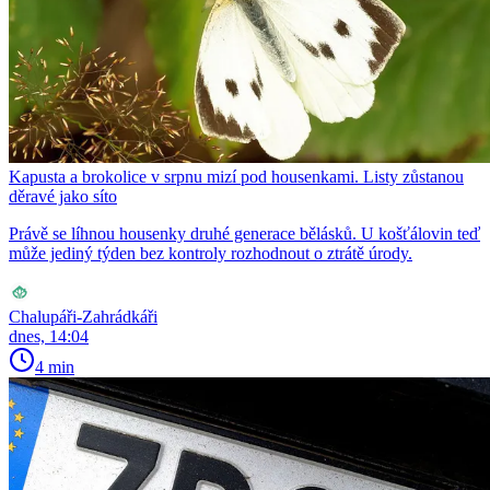
Kapusta a brokolice v srpnu mizí pod housenkami. Listy zůstanou
děravé jako síto
Právě se líhnou housenky druhé generace bělásků. U košťálovin teď
může jediný týden bez kontroly rozhodnout o ztrátě úrody.
Chalupáři-Zahrádkáři
dnes, 14:04
4 min