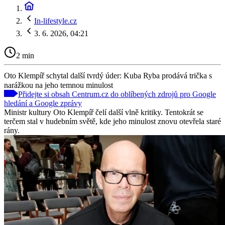
In-lifestyle.cz
3. 6. 2026, 04:21
2 min
Oto Klempíř schytal další tvrdý úder: Kuba Ryba prodává trička s
narážkou na jeho temnou minulost
Přidejte si obsah Centrum.cz do oblíbených zdrojů pro Google
hledání a Google zprávy
Ministr kultury Oto Klempíř čelí další vlně kritiky. Tentokrát se
terčem stal v hudebním světě, kde jeho minulost znovu otevřela staré
rány.