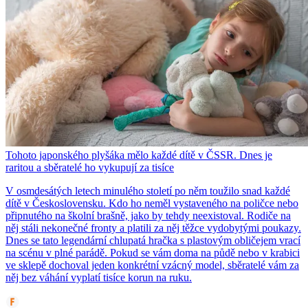
Tohoto japonského plyšáka mělo každé dítě v ČSSR. Dnes je
raritou a sběratelé ho vykupují za tisíce
V osmdesátých letech minulého století po něm toužilo snad každé
dítě v Československu. Kdo ho neměl vystaveného na poličce nebo
připnutého na školní brašně, jako by tehdy neexistoval. Rodiče na
něj stáli nekonečné fronty a platili za něj těžce vydobytými poukazy.
Dnes se tato legendární chlupatá hračka s plastovým obličejem vrací
na scénu v plné parádě. Pokud se vám doma na půdě nebo v krabici
ve sklepě dochoval jeden konkrétní vzácný model, sběratelé vám za
něj bez váhání vyplatí tisíce korun na ruku.