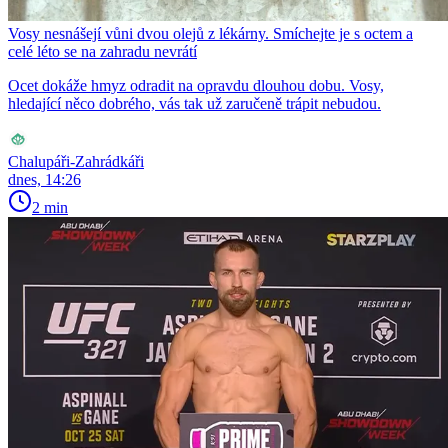
Vosy nesnášejí vůni dvou olejů z lékárny. Smíchejte je s octem a
celé léto se na zahradu nevrátí
Ocet dokáže hmyz odradit na opravdu dlouhou dobu. Vosy,
hledající něco dobrého, vás tak už zaručeně trápit nebudou.
Chalupáři-Zahrádkáři
dnes, 14:26
2 min