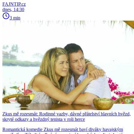
FAJNTIP.cz
dnes, 14:30
3 min
Zkus mě rozesmát: Rodinné vazby, dávné přátelství hlavních hvězd,
skryté odkazy a hvězdný tenista v roli herce
Romantická komedie Zkus mě rozesmát baví diváky havajským