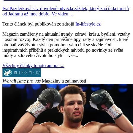
Iva Pazderková si z dovolené odvezla zážitek, který zná řada turistů
od Jadranu až moc dobře. Ve videu...
Tento článek byl publikován ze zdrojů
In-lifestyle.cz
Magazín zaměřený na aktuální trendy, zdraví, krásu, bydlení, vztahy
i osobní rozvoj. Každý den přinášíme tipy, rady a zajímavosti, které
obohatí váš životní styl a pomohou vám cítit se skvěle. Od
inspirativních příběhů a praktických návodů po novinky ze světa
módy a zdravého životního stylu – vše...
Všechny články tohoto autora →
Vybrali jsme pro vás
Magazíny a zajímavosti