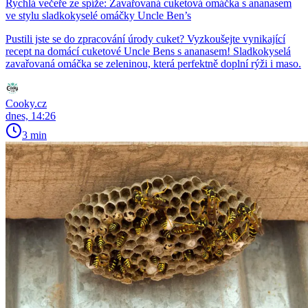
Rychlá večeře ze spíže: Zavařovaná cuketová omáčka s ananasem
ve stylu sladkokyselé omáčky Uncle Ben’s
Pustili jste se do zpracování úrody cuket? Vyzkoušejte vynikající
recept na domácí cuketové Uncle Bens s ananasem! Sladkokyselá
zavařovaná omáčka se zeleninou, která perfektně doplní rýži i maso.
Cooky.cz
dnes, 14:26
3 min