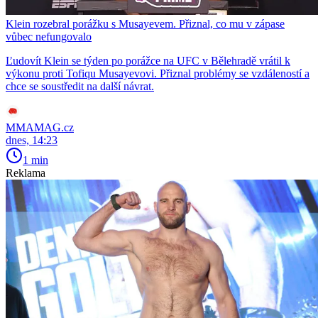
Klein rozebral porážku s Musayevem. Přiznal, co mu v zápase
vůbec nefungovalo
Ľudovít Klein se týden po porážce na UFC v Bělehradě vrátil k
výkonu proti Tofiqu Musayevovi. Přiznal problémy se vzdáleností a
chce se soustředit na další návrat.
MMAMAG.cz
dnes, 14:23
1 min
Reklama