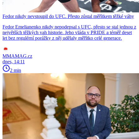
Fedor nikdy nevstoupil do UFC. Přesto zůstal měřítkem těžké váhy
Fedor Emelianenko nikdy nepodepsal s UFC, přesto se stal jednou z
největších těžkých vah historie. Jeho vláda v PRIDE a téměř deset
let bez regulérní porážky z něj udělaly měřítko celé generace.
MMAMAG.cz
dnes, 14:11
2 min