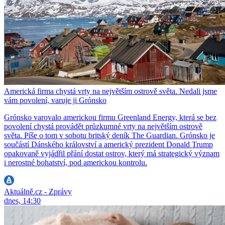
Americká firma chystá vrty na největším ostrově světa. Nedali jsme
vám povolení, varuje ji Grónsko
Grónsko varovalo americkou firmu Greenland Energy, která se bez
povolení chystá provádět průzkumné vrty na největším ostrově
světa. Píše o tom v sobotu britský deník The Guardian. Grónsko je
součástí Dánského království a americký prezident Donald Trump
opakovaně vyjádřil přání dostat ostrov, který má strategický význam
i nerostné bohatství, pod americkou kontrolu.
Aktuálně.cz - Zprávy
dnes, 14:30