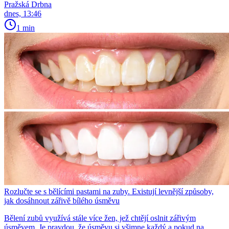
Pražská Drbna
dnes, 13:46
1 min
Rozlučte se s bělícími pastami na zuby. Existují levnější způsoby,
jak dosáhnout zářivě bílého úsměvu
Bělení zubů využívá stále více žen, jež chtějí oslnit zářivým
úsměvem. Je pravdou, že úsměvu si všimne každý a pokud na