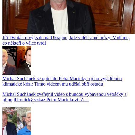
Jiří Dvořák o výjezdu na Ukrajinu, kde viděl samé hrůzy: Vadí mu,
co někteří o válce tvrdí
Michal Suchánek se opřel do Petra Macinky a jeho vyjádření o
klimatické krizi: Tímto videem mu udělal obří ostudu
Michal Suchánek zveřejnil video s bundou vybavenou větráčky a
připojil ironický vzkaz Petru Macinkovi. Za...