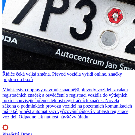
Řidiče čeká velká změna. Převod vozidla vyřídí online, značky
přijdou do boxů
Ministerstvo dopravy navrhuje snadnější převody vozidel, zasílání
registračních značek a osvědčení o registraci vozidla do výdejních
boxů i související přenositelnost registračních značek. Novela
zákona o podmínkách provozu vozidel na pozemních komunikacích
má také přinést automatizaci vyřizování žádostí v oblasti registrace
vozidel. Odpadne tak nutnost návštěvy úřadu.
Plzeňská Drbna