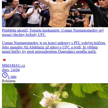
Pimbletta ukončí, Topuriu knokautuje. Usman Nurmagomedov prý
porazí všechny hvězdy UFC
Usman Nurmagomedov je po konci smlouvy s PFL volným hráčem.
Jeho manažer Ali Abdelaziz už mluví o UFC a tvrdí, že většina
tamní špičky by proti neporaženému Dagestánci neměla stačit.
MMAMAG.cz
dnes, 14:04
1 min
Reklama