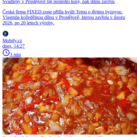
Švadleny v Prostějově šijí poslední kusy, pak dílnu zavřou
Česká firma FIXED.zone přišla kvůli Temu o třetinu byznysu.
Vlastnila kožedělnou dílnu v Prostějově, kterou zavřela v únoru
2026, po 20 letech výroby.
Mobify.cz
dnes, 14:27
3 min