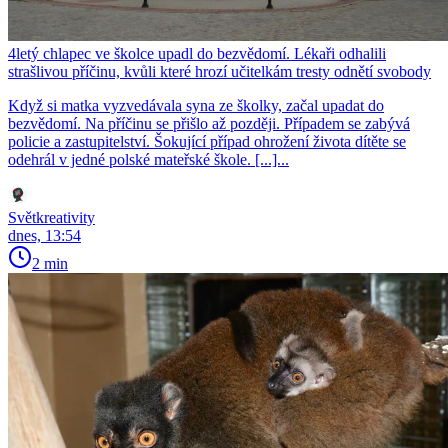
4letý chlapec ve školce upadl do bezvědomí. Lékaři odhalili
strašlivou příčinu, kvůli které hrozí učitelkám tresty odnětí svobody
Když si matka vyzvedávala syna ze školky, začal upadat do
bezvědomí. Na příčinu se přišlo až později. Případem se zabývá
policie a zastupitelství. Šokující případ ohrožení života dítěte se
odehrál v jedné polské mateřské škole. [...]...
Světkreativity
dnes, 13:54
2 min