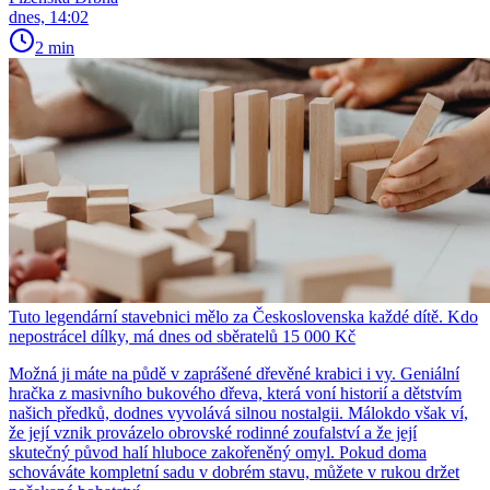
dnes, 14:02
2 min
Tuto legendární stavebnici mělo za Československa každé dítě. Kdo
nepostrácel dílky, má dnes od sběratelů 15 000 Kč
Možná ji máte na půdě v zaprášené dřevěné krabici i vy. Geniální
hračka z masivního bukového dřeva, která voní historií a dětstvím
našich předků, dodnes vyvolává silnou nostalgii. Málokdo však ví,
že její vznik provázelo obrovské rodinné zoufalství a že její
skutečný původ halí hluboce zakořeněný omyl. Pokud doma
schováváte kompletní sadu v dobrém stavu, můžete v rukou držet