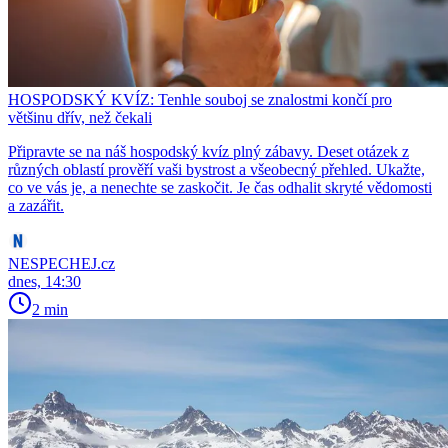
HOSPODSKÝ KVÍZ: Tenhle souboj se znalostmi končí pro
většinu dřív, než čekali
Připravte se na náš hospodský kvíz plný zábavy. Deset otázek z
různých oblastí prověří vaši bystrost a všeobecný přehled. Ukažte,
co ve vás je, a nenechte se zaskočit. Je čas odhalit skryté vědomosti
a zazářit.
NESPECHEJ.cz
dnes, 14:30
2 min