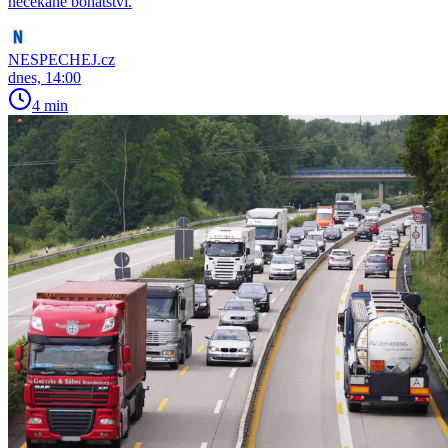
nečekané bohatství.
NESPECHEJ.cz
dnes, 14:00
4 min