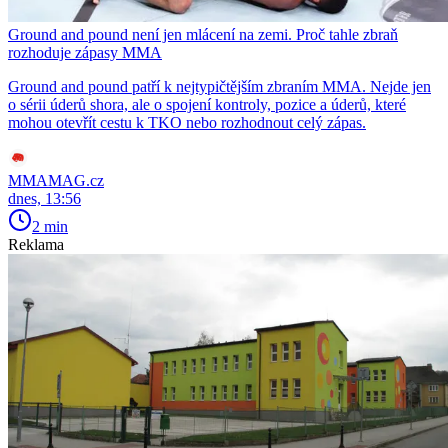
Ground and pound není jen mlácení na zemi. Proč tahle zbraň
rozhoduje zápasy MMA
Ground and pound patří k nejtypičtějším zbraním MMA. Nejde jen
o sérii úderů shora, ale o spojení kontroly, pozice a úderů, které
mohou otevřít cestu k TKO nebo rozhodnout celý zápas.
MMAMAG.cz
dnes, 13:56
2 min
Reklama