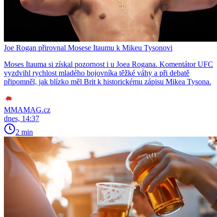
Joe Rogan přirovnal Mosese Itaumu k Mikeu Tysonovi
Moses Itauma si získal pozornost i u Joea Rogana. Komentátor UFC
vyzdvihl rychlost mladého bojovníka těžké váhy a při debatě
připomněl, jak blízko měl Brit k historickému zápisu Mikea Tysona.
MMAMAG.cz
dnes, 14:37
2 min