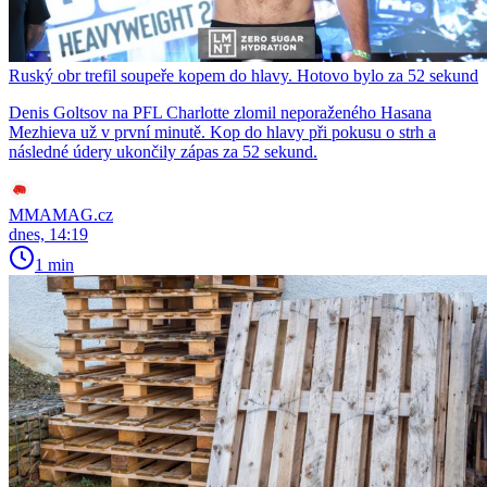
Ruský obr trefil soupeře kopem do hlavy. Hotovo bylo za 52 sekund
Denis Goltsov na PFL Charlotte zlomil neporaženého Hasana
Mezhieva už v první minutě. Kop do hlavy při pokusu o strh a
následné údery ukončily zápas za 52 sekund.
MMAMAG.cz
dnes, 14:19
1 min