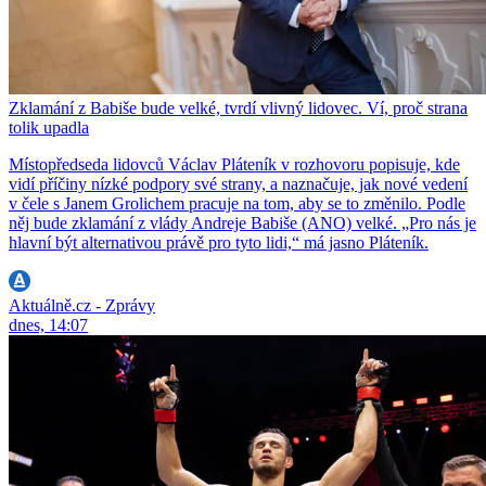
Zklamání z Babiše bude velké, tvrdí vlivný lidovec. Ví, proč strana
tolik upadla
Místopředseda lidovců Václav Pláteník v rozhovoru popisuje, kde
vidí příčiny nízké podpory své strany, a naznačuje, jak nové vedení
v čele s Janem Grolichem pracuje na tom, aby se to změnilo. Podle
něj bude zklamání z vlády Andreje Babiše (ANO) velké. „Pro nás je
hlavní být alternativou právě pro tyto lidi,“ má jasno Pláteník.
Aktuálně.cz - Zprávy
dnes, 14:07