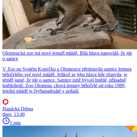
Olomoucká zoo má nové lemuří mládě. Bílá hlava napovídá, že jde
o samce
V Zoo na Svatém Kopečku u Olomouce představila samice lemura
běločelého své nové mládě. Jelikož se jeho hlava bíle zbarvila, je
téměř jasné, že jde o samce. Samice totiž bývají hnědé, případně
hnědošedé. Zoo Olomouc chová lemury běločelé od roku 1989,
letošní mládě je čtyřiapadesáté v pořadí.
Hanácká Drbna
dnes, 13:49
1 min