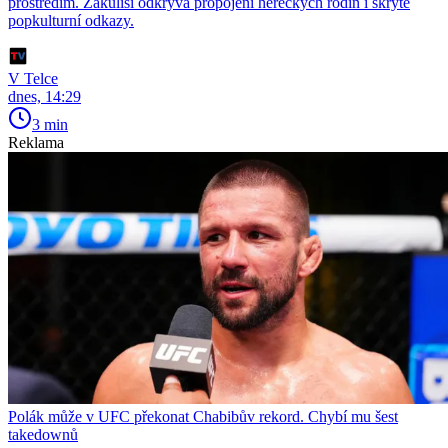
prostředím. Zákulisí odkrývá propojení hereckých rodin i skryté
popkulturní odkazy.
V Telce
dnes, 14:29
3 min
Reklama
Polák může v UFC překonat Chabibův rekord. Chybí mu šest
takedownů