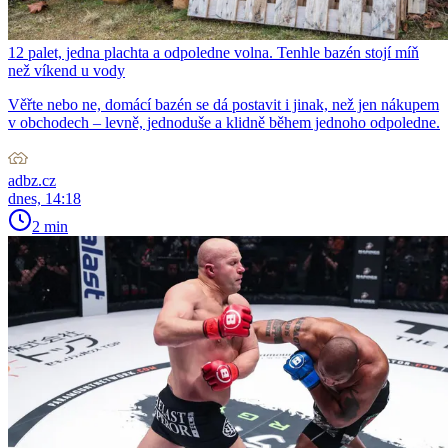
12 palet, jedna plachta a odpoledne volna. Tenhle bazén stojí míň
než víkend u vody
Věřte nebo ne, domácí bazén se dá postavit i jinak, než jen nákupem
v obchodech – levně, jednoduše a klidně během jednoho odpoledne.
adbz.cz
dnes, 14:18
2 min