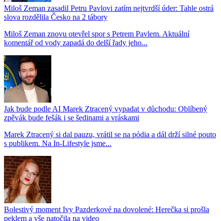
Miloš Zeman zasadil Petru Pavlovi zatím nejtvrdší úder: Tahle ostrá
slova rozdělila Česko na 2 tábory
Miloš Zeman znovu otevřel spor s Petrem Pavlem. Aktuální
komentář od vody zapadá do delší řady jeho...
Jak bude podle AI Marek Ztracený vypadat v důchodu: Oblíbený
zpěvák bude fešák i se šedinami a vráskami
Marek Ztracený si dal pauzu, vrátil se na pódia a dál drží silné pouto
s publikem. Na In-Lifestyle jsme...
Bolestivý moment Ivy Pazderkové na dovolené: Herečka si prošla
peklem a vše natočila na video