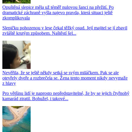
Opuštěná slepice měla už téměř nulovou šanci na přežití. Po
dramatické záchraně vyšla najevo pravda, která situaci ještě
zkomplikovala
Slepičku pohozenou v lese čekal těžký osud. Její majitel se jí zbavil
zvláště krutým způsobem. Naštěstí šel...
Nevěřila, že se ještě někdy setká se svým miláčkem. Pak se ale
otevřely dveře a rozbrečela se. Žena tento moment nikdy nevymaže
z hlavy
Pro většinu lidí je naprosto nepředstavitelné, že by se jejich čtyřnohý
kamarád ztratil. Bohužel, i takové...