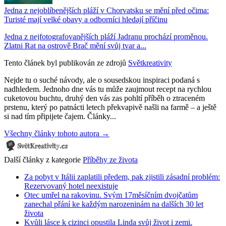
Jedna z nejoblíbenějších pláží v Chorvatsku se mění před očima:
Turisté mají velké obavy a odborníci hledají příčinu
Jedna z nejfotografovanějších pláží Jadranu prochází proměnou.
Zlatni Rat na ostrově Brač mění svůj tvar a...
Tento článek byl publikován ze zdrojů
Světkreativity
Nejde tu o suché návody, ale o sousedskou inspiraci podaná s
nadhledem. Jednoho dne vás tu může zaujmout recept na rychlou
cuketovou buchtu, druhý den vás zas pohltí příběh o ztraceném
prstenu, který po patnácti letech překvapivě našli na farmě – a ještě
si nad tím připijete čajem. Články...
Všechny články tohoto autora →
Další články z kategorie
Příběhy ze života
Za pobyt v Itálii zaplatili předem, pak zjistili zásadní problém:
Rezervovaný hotel neexistuje
Otec umřel na rakovinu. Svým 17měsíčním dvojčatům
zanechal přání ke každým narozeninám na dalších 30 let
života
Kvůli lásce k cizinci opustila Linda svůj život i zemi.