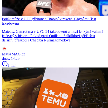
Polák může v UFC překonat Chabibův rekord. Chybí mu šest
takedownů
Mateusz Gamrot má v UFC 54 takedownů a mezi lehkými vahami
je čtvrtý v historii. Pokud proti Quillanu Salkilldovi přidá šest
dalších, přeskočí i Chabiba Nurmagomedova.
MMAMAG.cz
dnes, 14:29
1 min