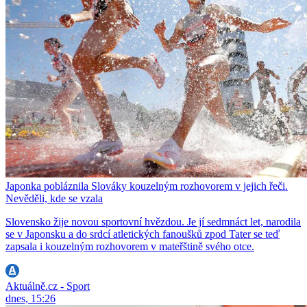
Japonka pobláznila Slováky kouzelným rozhovorem v jejich řeči.
Nevěděli, kde se vzala
Slovensko žije novou sportovní hvězdou. Je jí sedmnáct let, narodila
se v Japonsku a do srdcí atletických fanoušků zpod Tater se teď
zapsala i kouzelným rozhovorem v mateřštině svého otce.
Aktuálně.cz - Sport
dnes, 15:26