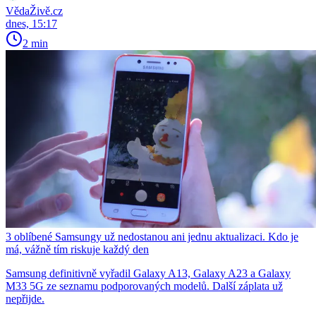
VědaŽivě.cz
dnes, 15:17
2 min
3 oblíbené Samsungy už nedostanou ani jednu aktualizaci. Kdo je
má, vážně tím riskuje každý den
Samsung definitivně vyřadil Galaxy A13, Galaxy A23 a Galaxy
M33 5G ze seznamu podporovaných modelů. Další záplata už
nepřijde.