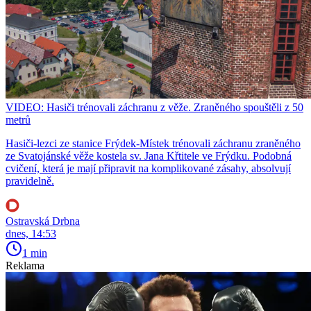
VIDEO: Hasiči trénovali záchranu z věže. Zraněného spouštěli z 50
metrů
Hasiči-lezci ze stanice Frýdek-Místek trénovali záchranu zraněného
ze Svatojánské věže kostela sv. Jana Křtitele ve Frýdku. Podobná
cvičení, která je mají připravit na komplikované zásahy, absolvují
pravidelně.
Ostravská Drbna
dnes, 14:53
1 min
Reklama