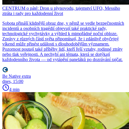
CENTRUM o páté: Dron u plynovodu, tajemství UFO, Messiho
ztráta i rady pro každodenní život
Sobota přináší klidnější obraz dne, v němž se vedle bezpečnostních
incidentů a osobních tragédií objevují také praktické rady,
technologické vychytávky a výhled k mimořádné noční obloze.
Zprávy z různých částí světa připomínají, že i zdánlivě obyčejný
víkend může přinést události s dlouhodobějším významem.
Pozornost poutají také příběhy lidí, kteří řeší vztahy, rodinné ztráty
nebo tlak veřejnosti. A nechybí ani témata, která se dotýkají
každodenního života — od vytápění paneláků po dozrávání rajčat.
Be Native extra
dnes, 15:00
4 min