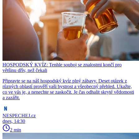
HOSPODSKÝ KVÍZ: Tenhle souboj se znalostmi končí pro
většinu dřív, než čekali
Připravte se na náš hospodský kvíz plný zábavy. Deset otázek z
různých oblastí prověří vaši bystrost a všeobecný přehled. Ukažte,
co ve vás je, a nenechte se zaskočit. Je čas odhalit skryté vědomosti
a zazářit.
NESPECHEJ.cz
dnes, 14:30
2 min