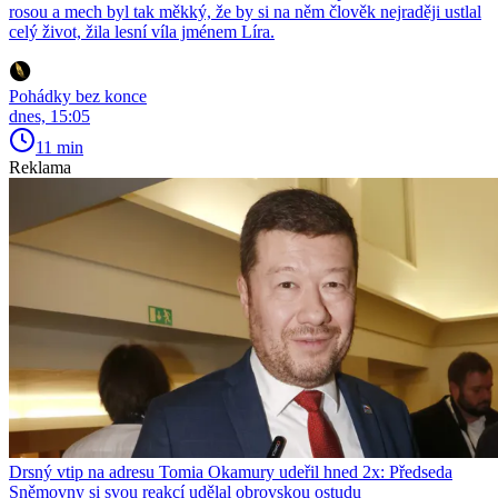
rosou a mech byl tak měkký, že by si na něm člověk nejraději ustlal
celý život, žila lesní víla jménem Líra.
Pohádky bez konce
dnes, 15:05
11 min
Reklama
Drsný vtip na adresu Tomia Okamury udeřil hned 2x: Předseda
Sněmovny si svou reakcí udělal obrovskou ostudu