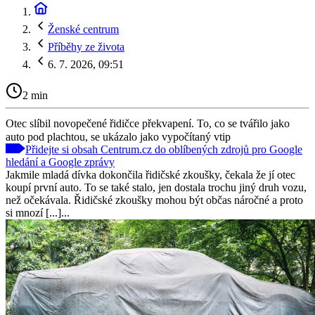
Ženské centrum
Příběhy ze života
6. 7. 2026, 09:51
2 min
Otec slíbil novopečené řidičce překvapení. To, co se tvářilo jako
auto pod plachtou, se ukázalo jako vypočítaný vtip
Přidejte si obsah Centrum.cz do oblíbených zdrojů pro Google
hledání a Google zprávy
Jakmile mladá dívka dokončila řidičské zkoušky, čekala že jí otec
koupí první auto. To se také stalo, jen dostala trochu jiný druh vozu,
než očekávala. Řidičské zkoušky mohou být občas náročné a proto
si mnozí [...]...