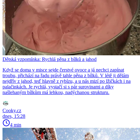
Dětská vzpomínka: Rychlá pěna z bílků a jahod
Když se doma v misce sejde čerstvé ovoce a já nechci zapínat
troubu, přichází na řadu právě tahle pěna z bílků. V létě ji dělám
nejdřív z jahod, teď hlavně z rybízu, a u nás mizí po lžičkách i na
palačinkách. Je rychlá, vystačí si s pár surovinami a díky
našlehaným bílkům má lehkou, nadýchanou strukturu.
Cooky.cz
dnes, 15:28
4 min