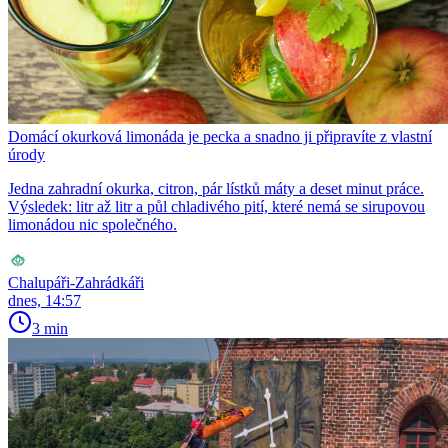
Domácí okurková limonáda je pecka a snadno ji připravíte z vlastní
úrody
Jedna zahradní okurka, citron, pár lístků máty a deset minut práce.
Výsledek: litr až litr a půl chladivého pití, které nemá se sirupovou
limonádou nic společného.
Chalupáři-Zahrádkáři
dnes, 14:57
3 min