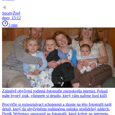
SportyŽivě
dnes, 15:12
3 min
Zdánlivě obyčejná rodinná fotografie znepokojila internet. Pokud
máte bystrý zrak, všimnete si detailu, který vám nažene husí kůži
Procvičte si rozpoznávací schopnosti a zkuste na této fotografii najít
detail, který dá obyčejnému rodinnému snímku strašidelný nádech.
Deník Webniusy upozornil na fotografii, která koluje po internetu.