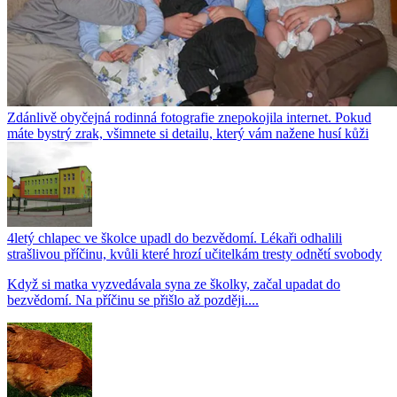
Zdánlivě obyčejná rodinná fotografie znepokojila internet. Pokud
máte bystrý zrak, všimnete si detailu, který vám nažene husí kůži
4letý chlapec ve školce upadl do bezvědomí. Lékaři odhalili
strašlivou příčinu, kvůli které hrozí učitelkám tresty odnětí svobody
Když si matka vyzvedávala syna ze školky, začal upadat do
bezvědomí. Na příčinu se přišlo až později....