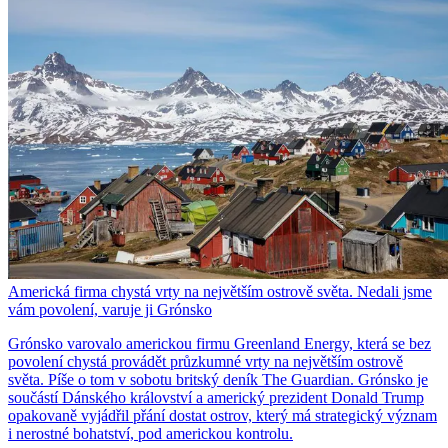
Americká firma chystá vrty na největším ostrově světa. Nedali jsme
vám povolení, varuje ji Grónsko
Grónsko varovalo americkou firmu Greenland Energy, která se bez
povolení chystá provádět průzkumné vrty na největším ostrově
světa. Píše o tom v sobotu britský deník The Guardian. Grónsko je
součástí Dánského království a americký prezident Donald Trump
opakovaně vyjádřil přání dostat ostrov, který má strategický význam
i nerostné bohatství, pod americkou kontrolu.