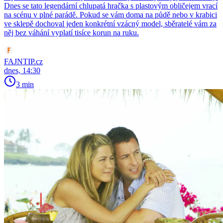
Dnes se tato legendární chlupatá hračka s plastovým obličejem vrací
na scénu v plné parádě. Pokud se vám doma na půdě nebo v krabici
ve sklepě dochoval jeden konkrétní vzácný model, sběratelé vám za
něj bez váhání vyplatí tisíce korun na ruku.
FAJNTIP.cz
dnes, 14:30
3 min