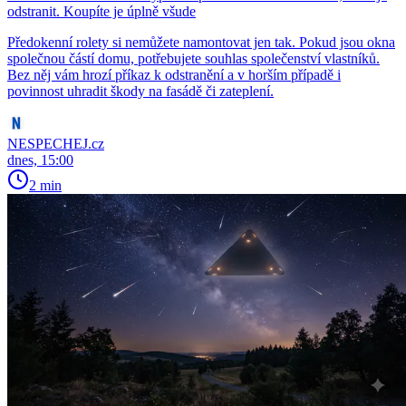
odstranit. Koupíte je úplně všude
Předokenní rolety si nemůžete namontovat jen tak. Pokud jsou okna
společnou částí domu, potřebujete souhlas společenství vlastníků.
Bez něj vám hrozí příkaz k odstranění a v horším případě i
povinnost uhradit škody na fasádě či zateplení.
NESPECHEJ.cz
dnes, 15:00
2 min