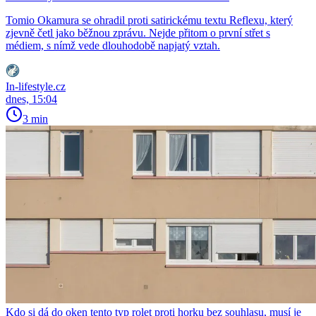
Tomio Okamura se ohradil proti satirickému textu Reflexu, který
zjevně četl jako běžnou zprávu. Nejde přitom o první střet s
médiem, s nímž vede dlouhodobě napjatý vztah.
In-lifestyle.cz
dnes, 15:04
3 min
Kdo si dá do oken tento typ rolet proti horku bez souhlasu, musí je