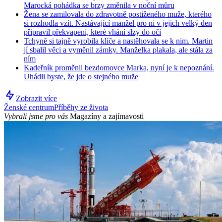
Marocká pohádka se brzy změnila v noční můru
Žena se zamilovala do zdravotně postiženého muže, kterého
si rozhodla vzít. Nastávající manžel pro ni v jejich velký den
připravil překvapení, které vhání slzy do očí
Tchyně si tajně vyrobila klíče a nastěhovala se k nim. Martin
jí sbalil věci a vyměnil zámky. Manželka plakala, ale stála za
ním
Kadeřník proměnil bezdomovce Marka, nyní je k nepoznání.
Uhádli byste, že jde o stejného muže
Zobrazit více
Ženské centrum
Příběhy ze života
Vybrali jsme pro vás
Magazíny a zajímavosti