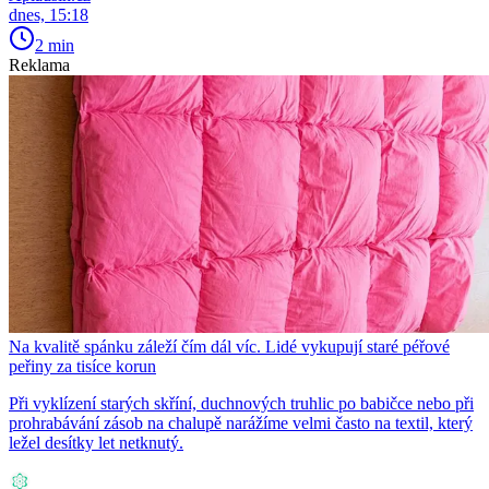
dnes, 15:18
2 min
Reklama
Na kvalitě spánku záleží čím dál víc. Lidé vykupují staré péřové
peřiny za tisíce korun
Při vyklízení starých skříní, duchnových truhlic po babičce nebo při
prohrabávání zásob na chalupě narážíme velmi často na textil, který
ležel desítky let netknutý.