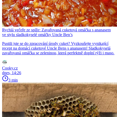
Rychlá večeře ze spíže: Zavařovaná cuketová omáčka s ananasem
ve stylu sladkokyselé omáčky Uncle Ben’s
Pustili jste se do zpracování úrody cuket? Vyzkoušejte vynikající
recept na domácí cuketové Uncle Bens s ananasem! Sladkokyselá
zavařovaná omáčka se zeleninou, která perfektně doplní rýži i maso.
Cooky.cz
dnes, 14:26
3 min