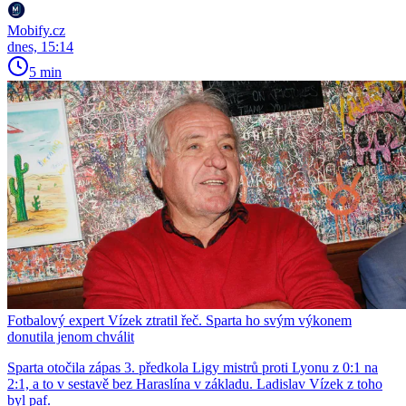
Mobify.cz
dnes, 15:14
5 min
Fotbalový expert Vízek ztratil řeč. Sparta ho svým výkonem
donutila jenom chválit
Sparta otočila zápas 3. předkola Ligy mistrů proti Lyonu z 0:1 na
2:1, a to v sestavě bez Haraslína v základu. Ladislav Vízek z toho
byl paf.