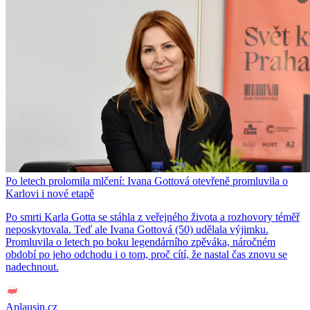
Po letech prolomila mlčení: Ivana Gottová otevřeně promluvila o
Karlovi i nové etapě
Po smrti Karla Gotta se stáhla z veřejného života a rozhovory téměř
neposkytovala. Teď ale Ivana Gottová (50) udělala výjimku.
Promluvila o letech po boku legendárního zpěváka, náročném
období po jeho odchodu i o tom, proč cítí, že nastal čas znovu se
nadechnout.
Aplausin.cz