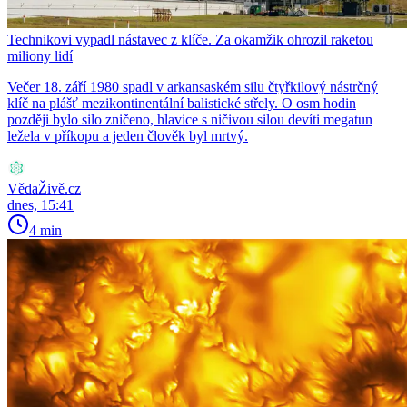
Technikovi vypadl nástavec z klíče. Za okamžik ohrozil raketou
miliony lidí
Večer 18. září 1980 spadl v arkansaském silu čtyřkilový nástrčný
klíč na plášť mezikontinentální balistické střely. O osm hodin
později bylo silo zničeno, hlavice s ničivou silou devíti megatun
ležela v příkopu a jeden člověk byl mrtvý.
VědaŽivě.cz
dnes, 15:41
4 min