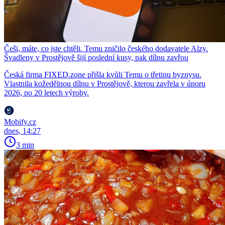
Češi, máte, co jste chtěli. Temu zničilo českého dodavatele Alzy.
Švadleny v Prostějově šijí poslední kusy, pak dílnu zavřou
Česká firma FIXED.zone přišla kvůli Temu o třetinu byznysu.
Vlastnila kožedělnou dílnu v Prostějově, kterou zavřela v únoru
2026, po 20 letech výroby.
Mobify.cz
dnes, 14:27
3 min