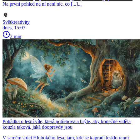
Na první pohled na ní není nic, co [...]...
Světkreativity
dnes, 15:07
2 min
Pohádka o lesní víle, která potřebovala brýle, aby konečně viděla
kouzla taková, jaká doopravdy jsou
V samém srdci Hlubokého lesa, tam, kde se kapradí lesklo ranní