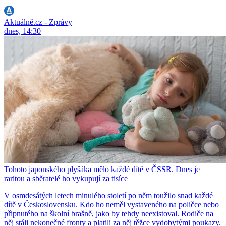
Aktuálně.cz - Zprávy
dnes, 14:30
Tohoto japonského plyšáka mělo každé dítě v ČSSR. Dnes je
raritou a sběratelé ho vykupují za tisíce
V osmdesátých letech minulého století po něm toužilo snad každé
dítě v Československu. Kdo ho neměl vystaveného na poličce nebo
připnutého na školní brašně, jako by tehdy neexistoval. Rodiče na
něj stáli nekonečné fronty a platili za něj těžce vydobytými poukazy.