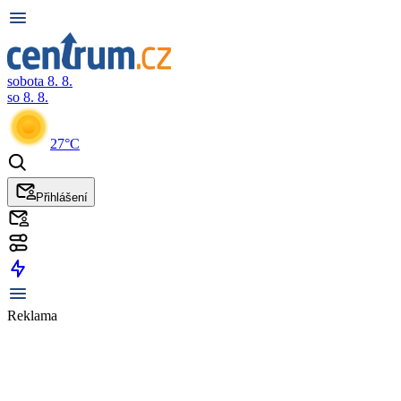
sobota 8. 8.
so 8. 8.
27°C
Přihlášení
Reklama