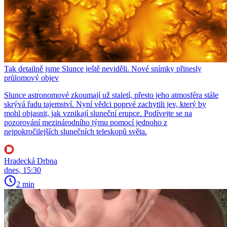
Tak detailně jsme Slunce ještě neviděli. Nové snímky přinesly
průlomový objev
Slunce astronomové zkoumají už staletí, přesto jeho atmosféra stále
skrývá řadu tajemství. Nyní vědci poprvé zachytili jev, který by
mohl objasnit, jak vznikají sluneční erupce. Podívejte se na
pozorování mezinárodního týmu pomocí jednoho z
nejpokročilejších slunečních teleskopů světa.
Hradecká Drbna
dnes, 15:30
2 min