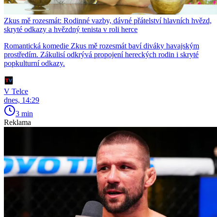
Zkus mě rozesmát: Rodinné vazby, dávné přátelství hlavních hvězd,
skryté odkazy a hvězdný tenista v roli herce
Romantická komedie Zkus mě rozesmát baví diváky havajským
prostředím. Zákulisí odkrývá propojení hereckých rodin i skryté
popkulturní odkazy.
V Telce
dnes, 14:29
3 min
Reklama